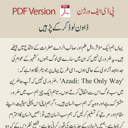
یہاں ہم ایک مؤثر، اہلِ علم اور صائب الراے حضرات کے اجتماع میں بیٹھے
ہیں۔ یہ ضروری نہیں کہ ان میں سارے ہی لوگ جموں وکشمیر کے عوام کی
جدوجہد آزادی کے حامی ہوں۔ اسی طرح یہاں پر جو بینر لگا ہوا ہے کہ:
'Azadi: The Only Way' ، ضروری نہیں کہ آپ حاضرین
میں سب لوگ اس سے اتفاق کرتے ہوں۔ تاہم ایک چیز ہم سب میں ضرور
مشترک ہے اور وہ یہ کہ ہم سب انسان ہیں۔ اگر ہم اپنی اس پہلی حیثیت، اپنے
مقام اور مرتبے کو تسلیم کر لیں کہ ہم سب انسان ہیں تو: ہمیں انسان کا احترام
کرنا چاہیے، ہمیں انسان کے جذبات کی قدر کرنی چاہیے، قطع نظر اس کے کہ وہ