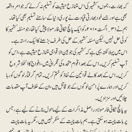
کہ بھارت، جموں وکشمیر کی اس متنازع حیثیت کو تسلیم نہ کر لے کہ جوامرواقعہ
بھی ہے اور جسے خود بھارتی قیادت نے پوری دنیا کے سامنے تسلیم بھی کیا تھا۔
ہم نے ۳۱ ؍اگست ۲۰۱۰ء کو ایک پانچ نکاتی فارمولا پیش کیا تھا، جو مسئلہ کشمیر کا
کوئی حل نہیں، لیکن مسئلہ کشمیر کے حل کی طرف بڑھنے کا ایک راستہ ہے۔
اس میں پہلا نکتہ یہی ہے کہ کشمیر کی جو بین الاقوامی متنازع حیثیت ہے، اس کو
آپ تسلیم کریں۔ اس کے بعد اقوام متحدہ کی نگرانی میں، افواج کا انخلا شروع
کریں ۔ اس کے بعد کالے قوانین کے نفاذ کو ختم کریں۔ تمام گرفتار لوگوں کو رہا
کریں اور ہمارے پُرامن لوگوں کے جو قاتل ہیں، ان کے خلاف آپ مقدمات
چلائیں اور سزا دیں۔
یہ پانچ نکاتی فار مولا دراصل مذاکرات کے لیے ماحول بنانے کے لیے ہے، جس
پر بات چیت ہو سکتی ہے ۔ ہم بات چیت کے منکر نہیں ہیں، مگر یہ بات چیت