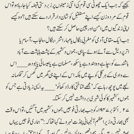
کیجیے کہ جب ایک چھوٹی سی قوم کی اتنی زمینوں پر زبردستی قبضہ کیا جا رہا ہو تو اس
قوم کے مرد و زن کیسے اپنے مستقبل کو شان دار قرار دے سکتے ہیں؟ وہ کیسے
اپنی زندگیوں میں امن اور چین حاصل کر سکتے ہیں؟
جب ایک مقامی آدمی کو مغربی بنگال یا مہاراشٹر ،بنگال، پنجاب، آسام یا
اترپردیش سے آئے ہوئے سپاہی، جموں وکشمیر کے پشت ہا پشت سے آباد
باشندے کو، چاہے وہ ہندو ہے یا سکھ، مسلمان ہے یا عیسائی یا بودھ___ اس
سے وادی کے ہرگلی کوچے میں بلکہ اس کے اپنے ہی گھر میں گھس کر تحکمانہ
لہجے میں پوچھ رہا ہے کہ ’مجھے شناختی کارڈ دکھائو‘ ___ یہ ایسی زیادتی ہے جس کو
جموں و کشمیر کاکوئی شہری برداشت نہیں کر سکتا۔
۲۷ ؍اکتوبر ۱۹۴۷ء کو جب بھارتی فوجیں جموں و کشمیر میں آ گئیں، تو اس وقت
بھی بھارتی وزیراعظم آنجہانی پنڈت نہرو نے کہا تھاکہ: ’’ہماری فوجیں یہاں
ہمیشہ نہیں رہیں گی۔ ہم انھیں واپس بلا لیں گے اور آپ کو اپنا حق راے دہی دیا