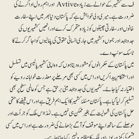
ف سے کشمیر کے حوالے سے زیادہ Avtive اور اہم رول ادا کرنے کی
ضرورت ہے۔ میری دلی خواہش ہے کہ پاکستان دنیا بھر میں اپنے سفارت
خانوں او ر سفارتی چینلوں کو زیادہ متحرک کر ے اور انھیں کشمیر یوں کی
جدوجہد اور جموں وکشمیر میں جاری انسانی حقوق کی پامالیوں کو اجاگر کرنے کا
ٹاسک سونپ دے۔
میں پاکستان کے حکمرانوں کو مشورہ دیتا ہوں کہ وہ اپنی کشمیر پالیسی میں تسلسل
اور استحکام پیدا کریں اور اس میں کسی بھی مرحلے پر معذرت خواہانہ رویے کو
اختیار نہ کیا جائے۔ کشمیریوں کی جدوجہد مبنی بر حق ہے جس کو عالمی سطح پر بھی
تسلیم کر لیا گیا ہے۔ پاکستان مسئلۂ کشمیر کا ایک اہم فریق ہے اور اس قبضے کا حتمی
حل پاکستان کی شمولیت کے بغیر ممکن ہی نہیں ہے۔ لہٰذا اس ملک کو جرأت اور
حوصلے کے ساتھ اپنے موقف کو آگے بڑھانے کی ضرورت ہے اور اس میں کسی
قسم کی کمزوریوں اور لچک کا مظاہرہ نہیں کیا جانا چاہیے۔