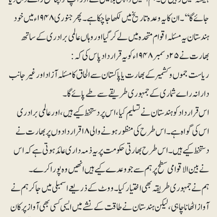
جائے گا‘‘۔ ان کا یہ وعدہ تاریخ میں لکھا جاچکا ہے۔ پھر جنوری ۱۹۴۸ء میں خود
ہندستان یہ مسئلہ اقوام متحدہ میں لے کر گیا اور وہاں عالمی برادری کے ساتھ
بھارت نے ۲۵دسمبر۱۹۴۸ء کو یہ قرار داد پاس کی کہ:
ریاست جموں و کشمیر کے بھارت یا پاکستان سے الحاق کا مسئلہ آزاد اور غیر جانب
دارانہ راے شماری کے جمہوری طریقے سے طے پائے گا۔
اس قرار داد کو ہندستان نے تسلیم کیا ، اس پر دستخط کیے ہیں، اور عالمی برادری
اس کی گواہ ہے۔ اس طرح کی منظور ہونے والی ۱۸ قرار دادوں پر بھارت نے
دستخط کیے ہیں۔ اس طرح بھارتی حکومت پر یہ ذمہ داری عائد ہوتی ہے کہ اس
نے بین الاقوامی سطح پر ہم سے جو وعدے کیے ہیں انھیں وہ پورا کرے۔
ہم نے جمہوری طریقہ بھی اختیار کیا ۔ ووٹ کے ذریعے اسمبلی میں جا کر ہم نے
آواز اٹھانا چاہی، لیکن ہندستان نے طاقت کے نشے میں ایسی کسی بھی آواز پر کان