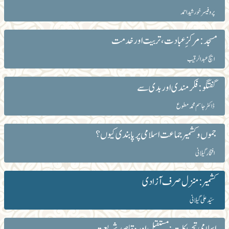
پروفیسر خورشید احمد
مسجد: مرکزِ عبادت، تربیت اور خدمت
ایچ عبدالرقیب
گفتگو: فکرمندی اور بدی سے
ڈاکٹر جاسم محمد مطوع
جموں و کشمیر جماعت اسلامی پر پابندی کیوں؟
افتخار گیلانی
کشمیر :منزل صرف آزادی
سیّد علی گیلانی
اسلامی تحریکات:مستقبل اور مقاصد ِشریعت