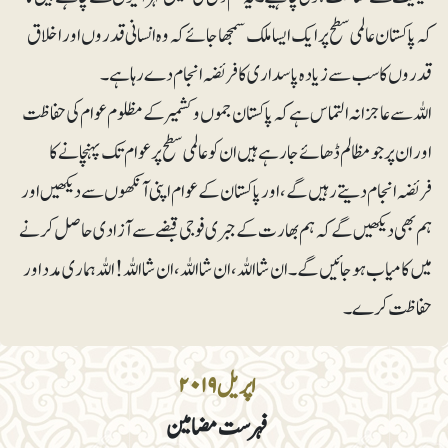
کہ پاکستان عالمی سطح پر ایک ایسا ملک سمجھا جائے کہ وہ انسانی قدروں اور اخلاق
قدروں کا سب سے زیادہ پاسداری کا فریضہ انجام دے رہا ہے۔
اللہ سے عاجزانہ التماس ہے کہ پاکستان جموں وکشمیر کے مظلوم عوام کی حفاظت
اور ان پر جو مظالم ڈھائے جا رہے ہیں ان کو عالمی سطح پر عوام تک پہنچانے کا
فریضہ انجام دیتے رہیں گے، اور پاکستان کے عوام اپنی آنکھوں سے دیکھیں اور
ہم بھی دیکھیں گے کہ ہم بھارت کے جبری فوجی قبضے سے آزادی حاصل کرنے
میں کامیاب ہو جائیں گے۔ ان شا اللہ ، ان شا اللہ ،ان شا اللہ ! اللہ ہماری مدد اور
حفاظت کرے۔
اپریل ۲۰۱۹
فہرست مضامین