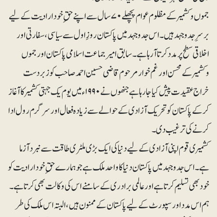
جموں وکشمیر کے مظلوم عوام پچھلے ۷۰ سا ل سے اپنے حقِ خود ارادیت کے لیے
برسرِ جدوجہد ہیں۔ اس جدوجہد میں پاکستان روزِ اول سے سیاسی ، سفارتی اور
اخلاقی سطح پر مدد کرتا آ رہا ہے۔ سابق امیر جماعت اسلامی پاکستان اور جموں
وکشمیر کے محسن اور غم خوار مرحوم قاضی حسین احمد صاحب کو زبر دست
خراج عقیدت پیش کیا جا رہا ہے جنھوں نے ۱۹۹۰ء میں یوم یک جہتی کشمیر کا آغاز
کرکے پاکستان کو تحریک آزادی کے حوالے سے زیادہ فعال اور سرگرم رول ادا
کرنے کی ترغیب دی۔
کشمیر ی قوم اپنی آزادی کے لیے دنیا کی ایک بڑی ملٹری طاقت سے نبرد آزما
ہے۔ اس جدوجہد میں پاکستان دنیا کا واحد ملک ہے جو ہمارے حقِ خود ارادیت کو
خود بھی تسلیم کرتا ہے اور عالمی برادری کے سامنے اس کی وکالت بھی کرتا ہے۔
ہم اس مدد او ر سپورٹ کے لیے پاکستان کے ممنون ہیں، البتہ اس ملک کی طر