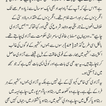
ہے؟‘ اس لیے کہ آپ کے آباواجداد بھی ایک سو سال سے زیادہ عرصے تک
انگریزوں کے براہِ راست غلام تھے۔ انگریزوں کے اقتدار و بالا دستی کے
خلاف انھوں نے تاریخی جدوجہد شروع کی تھی اور کہا تھا کہ ’’ہمیں آزادی
چاہیے‘‘۔ وہ یہاں پر مسلط برطانوی سامراجی حکومت سے آزادی چاہتے تھے۔
بالکل اسی طرح گذشتہ [۷۲ ] برسوں سے جموں وکشمیر کے لوگوں کی غالب
اکثریت، کشمیر میں بھارت کے فوجی طاقت کے بل پر قبضے سے آزادی حاصل
کرنا چاہتے ہیں۔ یہ سیدھی سی بات ہے اور کوئی ایسی بات نہیں ہے کہ جو سمجھ
میں نہ آ سکتی ہو۔
یہ آزادی کسی خاص کمیونٹی کے لیے نہیں ہے بلکہ یہ آزادی جموں وکشمیر کے ہر
فرد کے لیے ہے۔ چاہے وہ کٹھوعہ میں رہتا ہو ، یا آدم پور میں ، چاہے لیہہ میں
رہتا ہو یا کرگل میں، چاہے وادیِ کشمیر میں رہتا ہو یا کشتوار میں، جہاں کہیں بھی