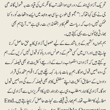
تحریک آزادیِ ہند کے دوران ہوا تھا۔ تب کانگریس کی قیادت بہ شمول گاندھی
جی نے یہی کہا تھا کہ: ’’مجموعی طور پر سیاسی جدوجہد میں ایسے واقعات کو روکنا
ممکن نہیں، جب کہ ریاست ظلم کا ہرہتھکنڈا برت رہی ہے‘‘۔آج ہم بھی
بھارتی نیتائوں سے یہی کہتے ہیں۔
ہم جموں و کشمیر کے ہر باشندے کے لیے حصولِ آزادی کا یہ حق حاصل کرنا
چاہتے ہیں اور اس میں کسی قسم کے دھونس اور دبائو کو قبول نہیں کریں گے۔ ہم
یہ کہتے ہیں کہ آزادانہ استصواب راے کے ذریعے اکثریت جو بھی فیصلہ کرے
گی، وہ ہمیں قبول ہو گا۔ ہم یہ بات بار بار کہہ چکے ہیں کہ اقوام متحدہ کی قرار
دادوں کے مطابق اکثریت اپنے مستقبل کا جو بھی فیصلہ کرے گی وہ ہمیں قبول
ہوگا۔ آزادی کا ہمارا مطلب وہی ہے، جو ہندستان کا انگریزوں سے آزادی کے
مطالبے کا مطلب تھا۔ ہم بھارتی قبضے سے نجات حاصل کرنا چاہتے ہیں۔ End