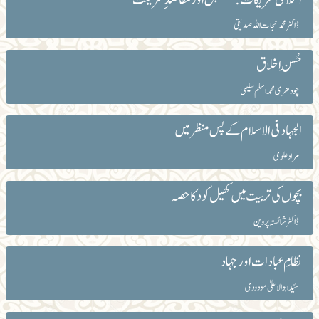
ڈاکٹر محمدنجات اللہ صدیقی
حُسنِ اخلاق
چودھری محمد اسلم سلیمی
الجہاد فی الاسلام کے پس منظر میں
مراد علوی
بچوں کی تربیت میں کھیل کود کا حصہ
ڈاکٹر شائستہ پروین
نظامِ عبادات اور جہاد
سیّد ابوالاعلیٰ مودودی