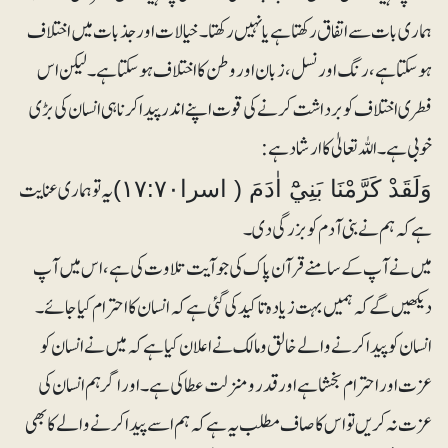
ہماری بات سے اتفاق رکھتا ہے یا نہیں رکھتا۔خیالات اور جذبات میں اختلاف
ہو سکتا ہے ، رنگ اور نسل ، زبان اور وطن کا اختلاف ہو سکتا ہے۔ لیکن اس
فطری اختلاف کو برداشت کرنے کی قوت اپنے اندر پیدا کرنا ہی انسان کی بڑی
خوبی ہے۔ اللہ تعالیٰ کا ارشاد ہے:
یہ تو ہماری عنایت
وَلَقَدْ كَرَّمْنَا بَنِيْٓ اٰدَمَ ( اسرا۱۷:۷۰)
ہے کہ ہم نے بنی آدم کو بزرگی دی۔
میں نے آپ کے سامنے قرآن پاک کی جو آیت تلاوت کی ہے، اس میں آپ
دیکھیں گے کہ ہمیں بہت زیادہ تاکید کی گئی ہے کہ انسان کا احترام کیا جائے۔
انسان کو پید ا کرنے والے خالق و مالک نے اعلان کیا ہے کہ میں نے انسان کو
عزت اور احترام بخشا ہے اور قدر ومنزلت عطا کی ہے۔ اور اگر ہم انسان کی
عزت نہ کریں تو اس کا صاف مطلب یہ ہے کہ ہم اسے پیدا کرنے والے کا بھی