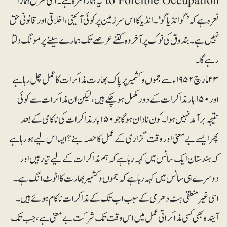
to Forcible Occupation یہ ہمارا نعرہ ہے۔ اسی طرح ہمارا
نعرہ ہے کہ’ گوانڈیا گو‘۔ انڈیا کا اس سر زمین پر کوئی آئینی، اخلاقی اور قانونی حق
نہیں ہے۔ بندوق کی نوک پر آخر وہ کتنے عرصے تک ہمارے سینے پر مونگ دلتا
رہے گا۔
۲۳ مارچ ۱۹۵۲ء سے جموں و کشمیر پر پاک بھارت مذاکرات کا عمل چل رہا ہے
اور ۱۵۰بار مذاکرات کے دور مکمل ہو چکے ہیں، لیکن ان مذاکرات سے کوئی
نتیجہ برآمد نہیں ہوا۔ کون نادان ہو گا جو ۱۵۰ بار مذاکرات کی ناکامی کے بعد
پھرایسے بے معنی اور وقت گزاری کے عمل کا حصہ بنے؟ ایسا اس لیے ہورہا ہے
کہ ہندستان ایک سانس میں کہہ رہا ہے کہ ہم مذاکرات کے لیے تیار ہیں اور
دوسرے ہی سانس میں کہہ رہا ہے کہ جموں وکشمیر بھارت کا اٹوٹ انگ ہے۔
اسی غیرمنطقی ہٹ دھرمی کے سبب اب تک کے مذاکرات ناکام ہوئے ہیں۔
آیندہ بھی کسی مذاکراتی عمل میں اس وقت تک شرکت بے معنی ہے، جب تک