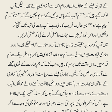
کے جبری قبضے کے خلاف ہیں اور ہم اس سے آزادی چاہتے ہیں۔ لیکن آپ
لوگ کہتے ہیں کہ:’’ ہم آپ کے پاس جائیں گے اور پوچھیں گے کہ ’’بتائو کہ تم
کیا چاہتے ہو؟‘‘ بہر حال یہ فریب کاری ہے۔ آپ بات کی تہہ تک پہنچ کر
دیکھیں اور اس خودفریبی سے نجات حاصل کرنے کی کوشش کریں۔
میں آپ کو برملا یہ حقیقت بتانا چاہتا ہوں کہ نہ ہمارے عوام تھکے ہیں، اور نہ
ہماری قیادت مایوس ہوئی ہے۔ ہم جدوجہد آزادی میں بھرپور طریقے سے ہم
قدم ہیں ۔ اس وقت تک برسرِکار ہیں، جب تک کہ ہم بھارت کے فوجی قبضے
سے آزادی حاصل نہ کرلیں۔ بھارتی قبضے سے ریاست جموں و کشمیر کی آزادی
کے ساتھ ہی بھارت اور پاکستان جیسے دو ایٹمی طاقت رکھنے والے ممالک ایک
رستے ہوئے ناسور سے آزاد ہوجائیں گے۔ کیوں کہ مسئلہ کشمیر ایک ایسا لاوا
ہے، جس کو حکمرانوں کی اناپرستی، ہٹ دھرمی اور عدم توجہی کی وجہ سے اگر