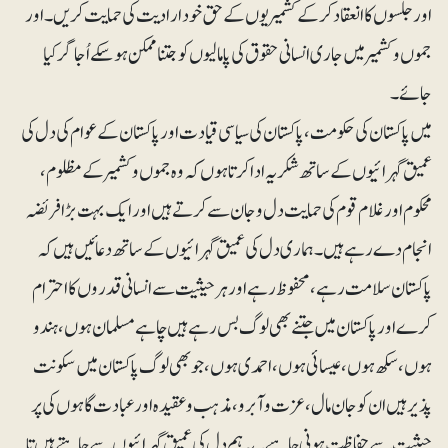
اور جلسوں کا انعقاد کر کے کشمیریوں کے حق خود ارادیت کی حمایت کریں۔ اور
جموں وکشمیر میں جاری انسانی حقوق کی پامالیوں کو جتنا ممکن ہوسکے اُجاگر کیا
جائے۔
میں پاکستان کی حکومت ، پاکستان کی سیاسی قیادت اور پاکستان کے عوام کی دل کی
عمیق گہرائیوں کے ساتھ شکریہ ادا کرتا ہوں کہ وہ جموں وکشمیر کے مظلوم ،
محکوم اور غلام قوم کی حمایت دل و جان سے کرتے ہیں اور ایک بہت بڑا فریضہ
انجام دے رہے ہیں۔ ہماری دل کی عمیق گہرائیوں کے ساتھ دعائیں ہیں کہ
پاکستان سلامت رہے، محفوظ رہے اور ہر حیثیت سے انسانی قدروں کا احترام
کرے اور پاکستان میں جتنے بھی لوگ بس رہے ہیں چاہے مسلمان ہوں، ہندو
ہوں ، سکھ ہوں، عیسائی ہوں، احمدی ہوں، جو بھی لوگ پاکستان میں سکونت
پذیر ہیں ان کو جان مال، عزت وآبرو، مذہب وعقیدہ اور عبادت گاہوں کی پر
حیثیت سے حفاظت ہونی چاہیے۔ یہ ہم دل کی عمیق گہرائیوں سے چاہتے ہیں تا