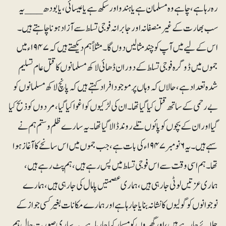
رہ رہا ہے، چاہے وہ مسلمان ہے یا ہندو اور سکھ ہے یا عیسائی ، یا بودھ ___ یہ
سب بھارت کے غیرمنصفانہ اور جابرانہ فوجی تسلط سے آزاد ہونا چاہتے ہیں۔
اس کے لیے میں آپ کو چند مثالیں دوں گا۔ مثلاً ہم دیکھتے ہیں کہ ۱۹۴۷ء میں
جموں میں ڈوگرہ فوجی تسلط کے دوران ڈھائی لاکھ مسلمانوں کا قتل عام تسلیم
شدہ تعداد ہے، حالاں کہ وہاں پر موجود افراد کہتے ہیں کہ پانچ لاکھ مسلمانوں کو
بے رحمی کے ساتھ قتل کیا گیا تھا۔ ان کی لڑکیوں کو اغوا کیاگیا، مردوں کو ذبح کیا
گیا اور ان کے بچوں کو پائوں تلے روند ڈالا گیا تھا۔ یہ سارے ظلم وستم ہم نے
سہے ہیں۔ یہ ۶ نومبر ۱۹۴۷ء کی بات ہے، جب جموں میں اس سانحے کا آغاز ہوا
تھا۔ ہم اسی وقت سے اس فوجی تسلط میں پس رہے ہیں، ہم پٹ رہے ہیں،
ہماری عزتیں لوٹی جا رہی ہیں، ہماری عصمتیں پامال کی جا رہی ہیں، ہمارے
نوجوانوں کو گولیوں کا نشا نہ بنایا جا رہا ہے اور ہمارے مکانات بغیر کسی جواز کے
جلائے جار ہے ہیں، اور گھروں کو مسمار کیا جارہا ہے۔ یہ ساری صورت حال ہم