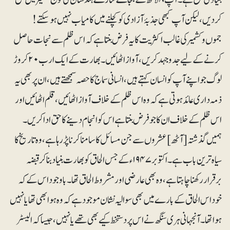
کر دیں، لیکن آپ کبھی جذبۂ آزادی کو کچلنے میں کامیاب نہیں ہو سکتے !
جموں وکشمیر کی غالب اکثریت کا یہ فرض بنتا ہے کہ اس ظلم سے نجات حاصل
کرنے کے لیے جدوجہد کریں، آواز اٹھائیں ۔ بھارت کے ایک ارب ۲۰ کروڑ
لوگ جو اپنے آپ کو انسان کہتے ہیں، انسانی سماج کا حصہ سمجھتے ہیں، ان پر بھی یہ
ذمہ داری عائد ہوتی ہے کہ وہ اس ظلم کے خلاف آواز اٹھائیں، قلم اٹھائیں اور
اس ظلم کے خلاف ان کا جو فرض بنتا ہے اس کو انجام دینے کا حق ادا کریں۔
ہمیں گذشتہ [آٹھ] عشروں سے جن مسائل کا سامنا کرنا پڑ رہا ہے، وہ تاریخ کا
سیاہ ترین باب ہے۔ اکتوبر ۱۹۴۷ء کے جس الحاق کو بھارت بنیاد بناکر قبضہ
برقرار رکھنا چاہتا ہے، وہ بھی عارضی اور مشروط الحاق تھا۔ باوجود اس کے کہ
خود اس الحاق کے بارے میں بھی سوالیہ نشان موجود ہے کہ وہ ہو ابھی تھا یا نہیں
ہوا تھا۔ آنجہانی ہری سنگھ نے اس پر دستخط کیے بھی تھے یا نہیں، جیسا کہ الیسٹر