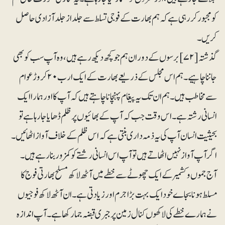
کو مجبور کر رہی ہے کہ ہم بھارت کے فوجی تسلط سے جلد از جلد آزادی حاصل
کریں۔
گذشتہ [۷۲ ] برسوں کے دوران ہم جو کچھ دیکھ رہے ہیں ، وہ آپ سب کو بھی
جاننا چاہیے۔ ہم اس مجلس کے ذریعے بھارت کے ایک ارب ۲۰ کروڑ عوام
سے مخاطب ہیں۔ ہم ان تک یہ پیغام پہنچانا چاہتے ہیں کہ آپ کا اور ہمارا ایک
انسانی رشتہ ہے۔ اس وقت جب کہ آپ کے بھائیوں پر ظلم ڈھایا جا رہا ہے تو
بحیثیت انسان آپ کی یہ ذمہ داری بنتی ہے کہ اس ظلم کے خلاف آواز اٹھائیں ۔
اگر آپ آواز نہیں اٹھاتے ہیں تو آپ اس انسانی رشتے کو کمزور بنا رہے ہیں۔
آج جموں وکشمیر کے ایک چھوٹے سے خطے میں آٹھ لاکھ مسلح بھارتی فوج کا
مسلط ہونا بجاے خود ایک بہت بڑا جرم اور زیادتی ہے ۔ ان آٹھ لاکھ فوجیوں
نے ہمارے خطے کی لاکھوں کنال زمین پر جبری قبضہ جما رکھا ہے۔ آپ اندازہ