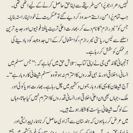
نہیں دھرا، جو پُر امن طریقے سے اپنا حق حاصل کرنے کے لیے اٹھی تھی۔
جب تمام پُرامن راستے مسدود کردیے گئے تو عسکریت نے خود اپنا راستہ بنایا۔
جس کو ’ٹیررازم‘ کا نام دے کر، بھارت اعلیٰ تربیت یافتہ فوجیوں اور جدید ترین
اسلحے سے لیس ریاستی ٹیررازم، کو استعمال کر کے اس جدوجہد کو دبا دینے کی
ہرممکن کوشش کررہا ہے۔
آنجہانی گاندھی جی نے اپنی کتاب : تلاش حق میں کہا ہے کہ: ’’جس سسٹم میں
انسانی، اخلاقی اور مذہبی قدروں کا احترام نہ ہو تو وہ سسٹم شیطانی کاروبار ہے‘‘۔
آج شیطان کا یہی کا روبار جموں و کشمیر میں چل رہا ہے ۔ بھارت ہو یا کوئی اور
ملک، جہاں بھی ان اعلیٰ اخلاقی اور انسانی قدروں کا احترام نہیں کیا جاتا، وہاں
کے لوگ شیطانی سیاست کا شکار ہوتے ہیں۔
میں عرض کر رہا ہوں کہ ہندستان سے آزادی حاصل کرنا ہمارا پیدایشی اور
بنیادی حق ہے۔ آپ ۸ لاکھ کے بجاے سار ے ہندستان کی فوج کشمیر میں جمع