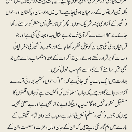
صرف بنیادی اور مرکزی ایشو پر ہونی چاہیے۔ یہ بات چیت دو فریقوں میں نہیں
بلکہ تین فریقوں کے درمیان ہونی چاہیے۔ اس میں ہندستان ،پاکستان اور جموں
وکشمیر کے آزادی پسند شریک ہوں۔ پھر اُس تاریخی پس منظر کو سامنے رکھا
جائے۔ ۱۹۴۷ء سے لے کر آج تک جو بے مثال جدوجہد کی گئی ہے اور جو
قربانیاں دی گئی ہیں ان کو پیش نظر رکھا جائے اور جموں و کشمیر کی جغرافیائی
وحدت کو برقرار رکھتے ہوئے، ان مذاکرات کے بعد استصواب راے میں جو
بھی نتیجہ سامنے آئے گا، اسے ہم سب قبول کریں۔
بھارت میں ایک بات یہ کہی جاتی ہے کہ: ’’اگر جموں وکشمیر بھارتی تسلط سے
آزاد ہو جائے گا اور چوںکہ وہاں مسلمانوں کی اکثریت ہے تو وہاں اقلیتوں کا
مستقبل محفوظ نہیں ہوگا‘‘۔ یہ پروپیگنڈا بے جواز بھی ہے اور بے معنی بھی۔
چوںکہ جموں وکشمیر ،مسلم اکثریتی خطہ ہے، وہاں بسنے والی تمام اقلیتوں کے
بارے میں ہم گارنٹی دیتے ہیں کہ ان کے جان ومال ، عزت وعصمت، ان کے