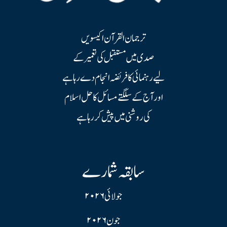
ترجمان القرآن اکیسویں
صدی میں مستقبل کی تعمیر کے
لیے رہنمائی کا فریضہ انجام دے رہا ہے
اور آج کے سلگتے مسائل کا حل اسلام
کی روشنی میں پیش کر رہا ہے
سابقہ شمارے
جولائی ۲۰۲۶
جون ۲۰۲۶