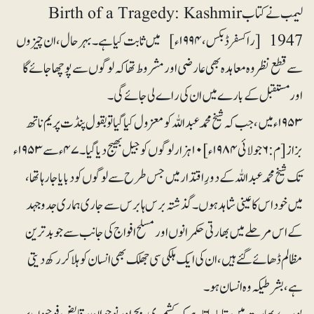
لیمب نے کتاب Birth of a Tragedy: Kashmir
1947 [راکسفرڈ بکس،۱۹۹۴ء] میں ثابت کیا ہے۔ بہرحال، ان چیزوں
سے قطع نظر وہ معاہدہ بھی عارضی اور مشروط تھا کہ لوگوں سے پوچھا جائے گا
اور مستقبل کے بارے میں ان کی راے لی جائے گی۔
۱۹۵۳ء میں، جب کہ شیخ محمد عبداللہ کو معزول کیا گیا تو بقول پنڈت پریم ناتھ
بزاز [م:۶جولائی ۱۹۸۴ء] ۱۰ہزار لوگوں کو جیل بھیج دیا گیا ۔ ۴۷ء سے ۱۹۵۳ء
تک شیخ محمدعبداللہ کے دورِ اقتدار میں جس طرح سے لوگوں کو دبا یا جا رہا تھا،
میں خود اس کا عینی شاہد ہوں۔ گذشتہ برس ہا برس سے جاری ہماری جدوجہد
کے اس مرحلے میں بھارتی حکمرانوں اور مسلح افواج کی جانب سے جو بدترین
مظالم ڈھائے گئے ہیں، ان کی ایک ہلکی سی جھلک بھی انسان کو ہلاکر رکھ دیتی
ہے، بشرطیکہ وہ انسان ہو۔