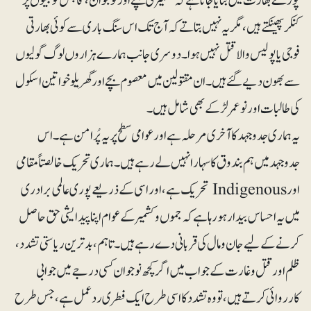
پورے بھارت میں بتایا جاتا ہے کہ کشمیری بچے اور نوجوان، قابض فوجیوں پر
کنکر پھینکتے ہیں، مگر یہ نہیں بتاتے کہ آج تک اس سنگ باری سے کوئی بھارتی
فوجی یا پولیس والا قتل نہیں ہوا۔ دوسری جانب ہمارے ہزاروں لوگ گولیوں
سے بھون دیے گئے ہیں۔ ان مقتولین میں معصوم بچے اور گھریلو خواتین اسکول
کی طالبات اور نوعمر لڑکے بھی شامل ہیں۔
یہ ہماری جدوجہد کا آخری مرحلہ ہے اور عوامی سطح پر یہ پُر امن ہے۔ اس
جدوجہد میں ہم بندوق کا سہارا نہیں لے رہے ہیں۔ ہماری تحریک خالصتاً مقامی
اور Indigenous تحریک ہے، اور اسی کے ذریعے پوری عالمی برادری
میں یہ احساس بیدار ہو رہا ہے کہ جموں وکشمیر کے عوام اپنا پیدایشی حق حاصل
کرنے کے لیے جان ومال کی قربانی دے رہے ہیں۔ تاہم، بدترین ریاستی تشدد،
ظلم اور قتل و غارت کے جواب میں اگر کچھ نوجوان کسی درجے میں جوابی
کارروائی کرتے ہیں، تو وہ تشدد کا اسی طرح ایک فطری ردعمل ہے، جس طرح