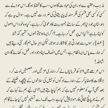
مذہب و عقیدے اور ان کی عبادت گاہوں، سب کا تحفظ ہو گا۔ اس حوالے سے
کسی کو کسی بھی قسم کی فکر مندی یا پریشانی کی ضرورت نہیں ہے۔ سوال یہ ہے کہ
ہندستان جودنیا بھر کے سامنے جمہوریت کا دعویٰ کر رہا ہے، کیا وہ خود اس اصول
کو اپنا رہا ہے؟ کیا اس پر عمل کر رہا ہےـ؟ اگرایسا ہوتا تو جموں وکشمیر گذشتہ
[۷۲]برسوں سے بھارتی جبر کا شکار نہ ہوتا۔ لیکن بہر حال ہم گارنٹی دیتے ہیں
کہ ہمارے پاس ایسا نظام ہے، جس میں انصاف اپنا وجود اور عمل دکھائے گا، ان
شا اللہ !
اس عرصے میں ۶ لاکھ قربانیاں لے کر، ہماری عزتیں اور عصمتیں لوٹ کر ،
جنگلات کا صفایا کر کے، ہمارے لوگوں کو جیل کی سلاخوں کے پیچھے دھکیلنے کے
بعد بھی آپ کو معلوم نہیں ہے کہ ہم کیا چاہتے ہیں؟ اسی لیے ہم نے کہا ہے کہ
ہم نے جو پانچ نکاتی فارمولا پیش کیا ہے، جب تک اسے تسلیم نہیں کیا جائے گا ہم