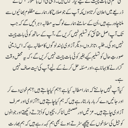
کسی قسم کی بات چیت کے لیے تیار نہیں ہیں۔ دہلی کی اس باشعور مجلس کے
ذریعے میں اعلان کرتا ہوںکہ آپ کے جو صلاح کار ہمارے مظلوم بھائیوں سے
ملنا چاہ رہے ہیں ، اُن کے سامنے ہمارے لوگ یہ مطالبہ دہرائیں گے کہ جب
تک آپ اصل حقائق کو تسلیم نہیں کریں گے، آپ کے ساتھ کوئی بات چیت
نہیں ہوگی۔ طلبہ،تاجروں ، دیگر آزادی پسند لوگوں کا مطالبہ ہے کہ اس زمینی
صورتِ حال کو تسلیم کیے بغیر کوئی بات چیت نہیں کریں گے، کہ یہ محض وقت
گزارنے کا بہانا ہے، اور مسئلہ حل کرنے کے لیے آپ کی نیت صاف نہیں
ہے۔
کیا آپ نہیں جانتے کہ ہمارا مطالبہ کیا ہے؟ ہم کیا چاہتے ہیں؟ ہم خون دے کر
اور جانیں دے کر باربار بتا رہے ہیں کہ ہم کیا چاہتے ہیں؟ آزادی اور صرف
آزادی چاہتے ہیں۔ عزتیں اور عصمتیں لٹا کر، بچیوں کو اُجڑتے دیکھتے اور جوانوں
کو جیل کی سلاخوں کے پیچھے سٹرتے ہوئے بھی ہم کہہ رہے ہیں کہ ہم بھارت