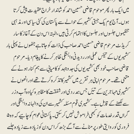
میں ایک بار پھر موحوم قاضی حسین احمد کو شاندار خراج عقیدت پیش کرتا
ہوں۔ آج یوم یک جہتی کشمیر کے حوالے سے پاکستان کی کئی سیاسی اور مذہبی
تنظیموں جلسوں اور جلسوں کا اہتمام کرتی ہیں ، البتہ اس دن کے آغاز کا سار
کریڈٹ مرحوم قاضی حسین احمد صاحب کی ذات کو جاتا ہے جنھوں نے پہلی بار
کشمیریوں کے تیئس عملی اور ردیدنی وابستگی ظاہر کرنے کا پیغام دیا۔ مرحوم
قاضی صاحب خود بھی کشمیریوں کی جدوجہد کو کامیابی سے ہم کنار ہونے کے
متمنی تھے۔ مرحوم اپنی ہر تقریر میں کشمیر کا تذکرہ کرتے تھے اور انھوں نے
کشمیری مہاجرین کے تئیں جس ہمدردی اور شفقت کا مظاہرہ کیا وہ آب وزر
سے لکھنے کے قابل ہے۔ کشمیر ی قوم مسئلہ کشمیر سے ان کی والہانہ وابستگی اور
گراں قدر خدمات کو کبھی فراموش نہیں کر سکتی ۔ پاکستانی عوام کو چاہیے کہ وہ ۵
فروری کو روایتی طور پر منانے سے آگے بڑھ کر اس دن کو زیادہ سے زیادہ جلسے