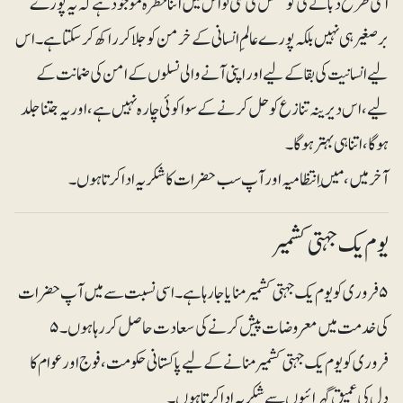
اسی طرح دبانے کی کوشش کی گئی تو اس میں اتنا خطرہ موجود ہے کہ یہ پورے
برصغیر ہی نہیں بلکہ پورے عالمِ انسانی کے خرمن کو جلاکر راکھ کرسکتا ہے۔اس
لیے انسانیت کی بقا کے لیے اور اپنی آنے والی نسلوں کے امن کی ضمانت کے
لیے، اس دیرینہ تنازع کو حل کرنے کے سوا کوئی چارہ نہیں ہے، اور یہ جتنا جلد
ہوگا، اتنا ہی بہتر ہوگا۔
آخر میں، مَیں انتظامیہ اور آپ سب حضرات کا شکریہ ادا کرتا ہوں۔
یوم یک جہتی کشمیر
۵ فروری کو یوم یک جہتی کشمیر منایا جا رہا ہے۔ اسی نسبت سے میں آپ حضرات
کی خدمت میں معروضات پیش کرنے کی سعادت حاصل کر رہا ہوں۔ ۵
فروری کو یوم یک جہتی کشمیر منانے کے لیے پاکستانی حکومت، فوج اور عوام کا
دل کی عمیق گہرائیوں سے شکریہ ادا کرتا ہوں۔