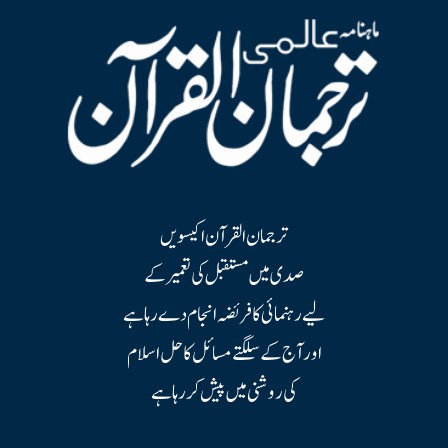
ترجمان القرآن اکیسویں
صدی میں مستقبل کی تعمیر کے
لیے رہنمائی کا فریضہ انجام دے رہا ہے
اور آج کے سلگتے مسائل کا حل اسلام
کی روشنی میں پیش کر رہا ہے