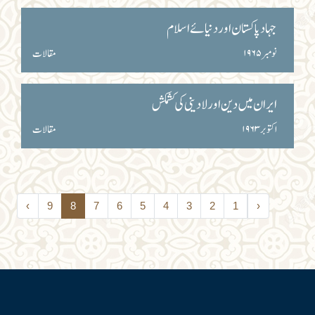
جہاد پاکستان اور دنیائے اسلام
نومبر ۱۹۶۵
مقالات
ایران میں دین اور لادینی کی کشمکش
اکتوبر ۱۹۶۳
مقالات
›
9
8
7
6
5
4
3
2
1
‹