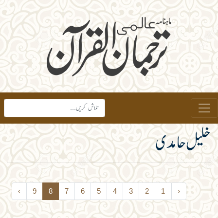
خلیل حامدی
›
9
8
7
6
5
4
3
2
1
‹