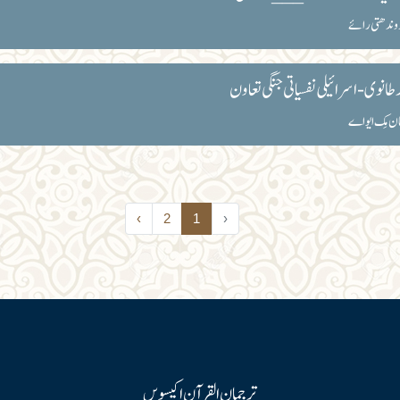
وندھتی رائے
طانوی - اسرائیلی نفسیاتی جنگی تعاون
ن مِک ایواے
›
2
1
‹
ترجمان القرآن اکیسویں