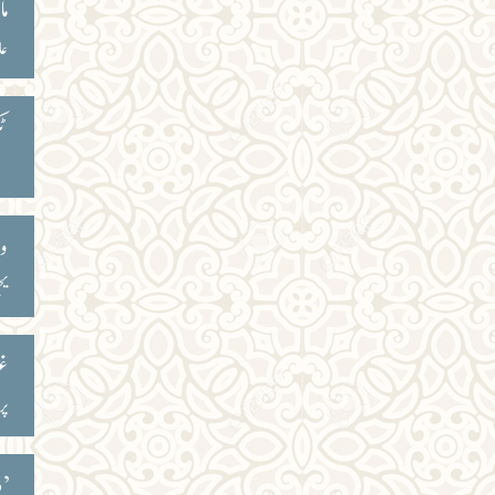
ما
عا
ٹک
وص
یح
غز
پر
’د