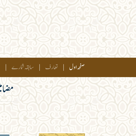
(current)
صفحہ اول
|
تعارف
|
سابقہ شمارے
|
ہ
مضامی