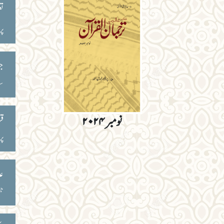
تع
پر
جن
سی
قر
نومبر ۲۰۲۴
پر
عل
جس