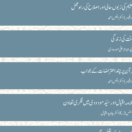
لیم کی زبوں حالی اور اصلاح کی راہ عمل
وفیسر ڈاکٹر انیس احمد
ّت کی زندگی
ّد ابوالاعلیٰ مودودی
آن پر چند اعتراضات کے جواب
وفیسر ڈاکٹر انیس احمد
ّامہ اقبال اور سیّد مودودی میں فکری تعاون
ٹس (ر) ڈاکٹر جاوید اقبال