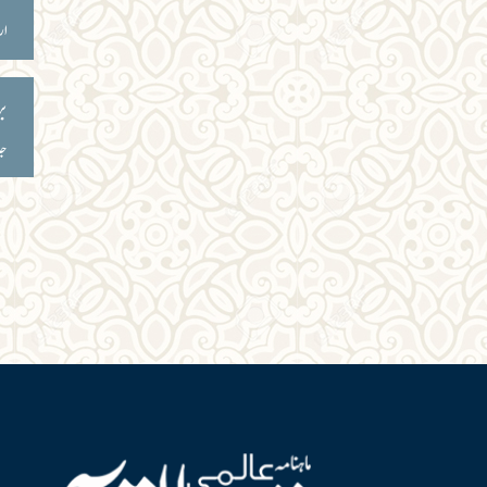
ار
بر
جا