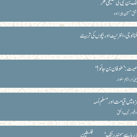
لک بن نبی کی تعلیمی فکر
شق حسین پیرزادہ
نالوجی، انٹرنیٹ اور بچوں کی تربیت
یت:’طوفان بن جائو!‘
ییٰ ابراہیم سنوار
ہ میں قیامت اور مسلم اُمہ
وفیسر نجیب الحق
ریا سے سمندر تک‘ ___فلسطین