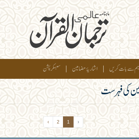
م سے بات کریں
|
اشاریۂ مضامین
|
سبسکرپشن
ن کی فہرست
›
2
1
‹