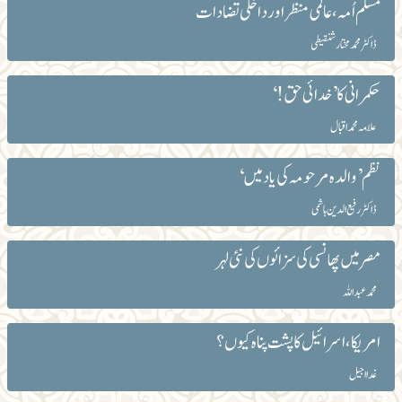
مسلم اُمہ ، عالمی منظر اور داخلی تضادات
ڈاکٹر محمد مختار شنقیطی
حکمرانی کا ’خدائی حق!‘
علّامہ محمداقبال
نظم’والدہ مرحومہ کی یاد میں‘
ڈاکٹر رفیع الدین ہاشمی
مصر میں پھانسی کی سزائوں کی نئی لہر
محمد عبداللہ
امریکا، اسرائیل کا پشت پناہ کیوں؟
غدا اجیل