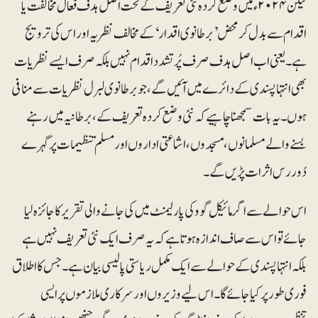
لیکن ۲۰۲۴ء میں وضع کردہ نئی تعریف کے تحت اصل ہدف فعال مخالفت یا
اقدام سے بدل کر محض ’برطانوی اقدار‘ کے مخالف نظریہ اور اس کی ترویج
ہے۔ یعنی اب اصل ہدف صرف پُرتشدد اقدام نہیں بلکہ صرف ایسے نظریات
بھی انتہا پسندی کے دائرے میں آئیں گے، جو برطانوی لبرل نظریات سے منافی
ہوں۔ یہ بات سمجھنا چاہیے کہ نئی وضع کردہ تعریف کے، برطانیہ میں رہنے
بسنے والے مسلمانوں، مسجدوں، اشاعتی اداروں اور مسلم تنظیمات پر گہرے
دُوررس اثرات پڑیں گے۔
اس حوالے سے اگر مائیکل گوو کی پارلیمنٹ میں کی جانے والی تقریر کا جائزہ لیا
جائے تو اس سے صاف اندازہ ہوتا ہے کہ یہ صرف ایک نئی تعریف نہیں ہے
بلکہ انتہا پسندی کے حوالے سے ایک مکمل ریاستی پالیسی بیان ہے۔ جس کا اطلاق
فوری طورپرکیا جائے گا۔ اس لیے وزیروں اور سرکاری ملازموں پر ایسی