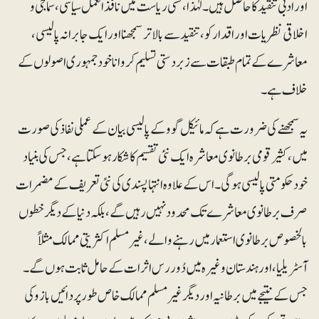
اور ادبی تنقید کا حاصل ہیں۔ لہٰذا ، کسی ریاست میں نافذ العمل سیاسی ،سماجی و
اخلاقی نظریات اور اقدار کو، تنقید سے بالاتر سمجھنا اور ایک جابرانہ پالیسی،
معاشرے کے تمام طبقات سے زبردستی تسلیم کروانا خود جمہوری اصولوں کے
خلاف ہے۔
یہ سمجھنے کی ضرورت ہے کہ مائیکل گوو کے پالیسی بیان کے عملی نفاذ کی صورت
میں، کثیرقومی برطانوی معاشرہ ایک نئی تقسیم کا شکار ہوسکتا ہے، جس کی بنیاد
خود حکومتی پالیسی ہو گی۔ اس کے علاوہ انتہا پسندی کی نئی تعریف کے مضمرات
صرف برطانوی معاشرے تک محدود نہیں رہیں گے، بلکہ دنیا کے دیگر خطوں
بالخصوص برطانوی استعمار میں رہنے والے، غیر مسلم اکثریتی ممالک مثلاً
آسٹریلیا، اور ہندستان وغیرہ میں دُور رس اثرات کے حامل ثابت ہوں گے۔
جس کے نتیجے میں برطانیہ اور دیگر غیر مسلم ممالک خاص طور پر دائیں بازو کی