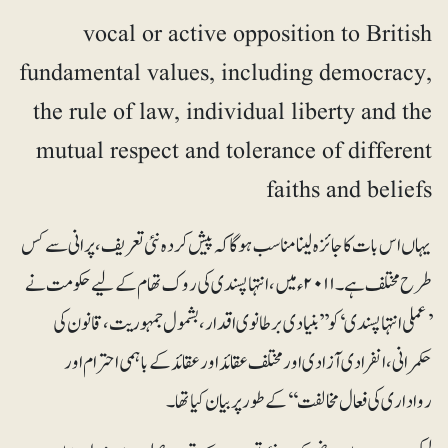
vocal or active opposition to British
fundamental values, including democracy,
the rule of law, individual liberty and the
mutual respect and tolerance of different
faiths and beliefs
یہاں اس بات کا جائزہ لینا مناسب ہوگا کہ پیش کردہ نئی تعریف، پرانی سے کس
طرح مختلف ہے۔ ۲۰۱۱ء میں، انتہا پسندی کی روک تھام کے لیے حکومت نے
’عملی انتہا پسندی‘ کو ’’بنیادی برطانوی اقدار، بشمول جمہوریت، قانون کی
حکمرانی، انفرادی آزادی اور مختلف عقائد اور عقائد کے باہمی احترام اور
رواداری کی فعال مخالفت‘‘ کے طور پر بیان کیا تھا۔