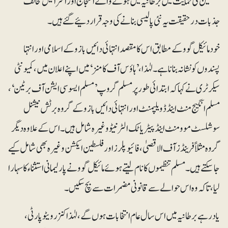
فلسطین کی حمایت میں برطانیہ میں ہونے والے احتجاج اور اسرائیل مخالف
جذبات درحقیقت یہ نئی پالیسی بنانے کی وجہ قرار دئیے گئے ہیں۔
خود مائیکل گوو کے مطابق اس کا مقصد انتہائی دائیں بازو کے اسلامی اور انتہا
پسندوں کو نشانہ بنانا ہے۔لہٰذا، ’ہاؤس آف کامنز‘ میں اپنے اعلان میں، کمیونٹی
سیکرٹری نے کہا کہ ابتدائی طور پر مسلم گروپ ’مسلم ایسوسی ایشن آف برٹین‘،
مسلم انگیج منٹ اینڈ ڈویلپمنٹ اور انتہائی دائیں بازو کے گروہ برٹش نیشنل
سوشلسٹ موومنٹ اینڈ پیٹریاٹک الٹرنیٹو وغیرہ شامل ہیں۔ اس کے علاوہ دیگر
گروہ مثلاً فرینڈز آف الاقصیٰ ، فائیو پلرز اور فلسطین ایکشن وغیرہ بھی شامل کیے
جاسکتے ہیں۔ مسلم تنظیموں کا نام لیتے ہوئے مائیکل گوونے پارلیمانی استثناء کا سہارا
لیا، تاکہ وہ اس حوالے سے قانونی مضمرات سے بچ سکیں۔
یاد رہے برطانیہ میں اس سال عام انتخابات ہوں گے، لہٰذا کنزرویٹو پارٹی،