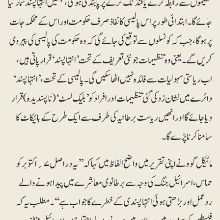
تنظیموں سے رابطہ کرنے یا فنڈنگ کرنے پر پابندی ہوگی، جنھیں انتہا پسند شمار کیا
جائے گا۔ ابتدائی طور پر اس پالیسی کا نفاذ صرف حکومت اور اس کے محکمہ جات
پر ہوگا، جب کہ کونسلوں سے توقع کی جائے گی کہ وہ حکومت کی پالیسی کی پیروی
کریں گے۔ یعنی وہ تنظیمات جو نئی تعریف کے تحت ’انتہا پسند‘ قرار پاتی ہیں،
اب ریاستی سہولیات سے فائدہ نہیں اٹھا سکیں گی۔ پالیسی کے تحت، ’انتہا پسند‘
دائرے میں نشان زدکی گئی تنظیمات اور افراد کو ’بلیک لسٹ‘ (ناپسندیدہ) قرار
دیا جائےگا اور انھیں ریاست برطانیہ کی طرف سے ایک طرح کے بائیکاٹ کا
سامنا کرنا پڑے گا۔
مائیکل گوو نے اپنی تقریر میں واضح الفاظ میں کہا کہ ’’یہ دراصل ۷؍اکتوبر کو
حماس، اسرائیل جنگ کی وجہ سے برطانوی معاشرے میں پیدا ہونے والے
ردعمل اور بڑھتی ہوئی انتہا پسندی کے خطرے کا جواب ہے‘‘۔ مطلب یہ کہ