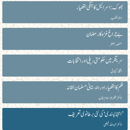
بھوک: اسرائیل کا جنگی ہتھیار
داؤد قطب
بے چراغ غزہ کا رمضان
منصور جعفر‎
سرینگر میں حکومتی ریلی اور انتخابات
افتخار گیلانی
فلم کا ہتھیار اور ہندستانی مسلمان نشانہ
ڈاکٹر ظفرالاسلام خان
’انتہا پسندی‘ کی نئی برطانوی تعریف
ڈاکٹر عبداللہ فیضی