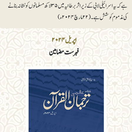
ہے کہ یہ اسرائیلی لابی کے زیراثربرطانیہ میں ۳۵لاکھ مسلمانوں کو نشانہ بنانے
کی مذموم کوشش ہے۔ (۲۲مارچ ۲۰۲۴ء)
اپریل ۲۰۲۴
فہرست مضامین