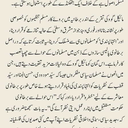
مسلّمہ اصول ہے کے خلاف ایک ہتھکنڈے کے طور پر استعمال ہو سکتی ہے۔
مائیکل گوو کی تقریر کے اندر برطانیہ میں بروئے کار مسلم تنظیموں کو خصوصی
طور پر نشانہ بنانا اور فوری وجۂ جواز مشرق وسطیٰ کے حالیہ تنازعے کو قرار دینا،
اور ’انتہاپسندی‘ کو مسلمانوں ہی سے منسلک کردینا، یہ ثابت کرتا ہے کہ دراصل
برطانوی پالیسی سازوں کے ذہن میں مسلمانوں کے حوالے سے چھپا تعصب
کارفرما ہے۔ اس گمان کو مائیکل گوو کے وہ خیالات مزید تقویت دیتے ہیں، جن
میں انھوں نے مسلمان سیاسی مفکروں جیساکہ سیّدمودودی، حسن البنا اور سیّد
قطب کے نظریات کو انتہا پسندی کی بنیاد قرار دیتے ہوئے خاص طور پر برطانوی
معاشرے کے لیے ’خطرہ‘ قرار دیا، اور کہا کہ ’’اس حوالے سے برطانوی
حکومت مستقبل میں اپنا ردعمل دیتی نظر آئے گی‘‘۔ یہ بات سمجھنا ضروری ہے
کہ، جدید سیاسی، سماجی و اخلاقی نظریات اپنے آپ میں کئی صدیوں کی فلسفیانہ