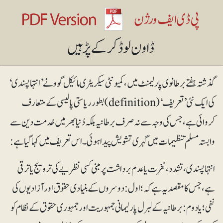
گذشتہ ہفتے برطانوی پارلیمنٹ میں ، کمیونٹی سیکریٹری مائیکل گوو نے ’انتہاپسندی‘
کی ایک نئی ’تعریف‘ (definition)بطور ریاستی پالیسی کے متعارف
کروائی ہے، جس کی وجہ سے نہ صرف برطانیہ بلکہ دُنیا بھر میں خدمت دین سے
وابستہ مسلم تنظیمات میں گہری تشویش پیدا ہوئی۔ اس تعریف میں کہا گیا ہے :
انتہا پسندی،تشدد، نفرت یا عدم برداشت پر مبنی کسی نظریے کی ترویج یا ترقی
ہے، جس کا مقصد یہ ہے کہ؛ اول : دوسروں کے بنیادی حقوق اور آزادیوں کی
نفی؛ یا دوم: برطانیہ کے لبرل پارلیمانی جمہوریت اور جمہوری حقوق کے نظام کو