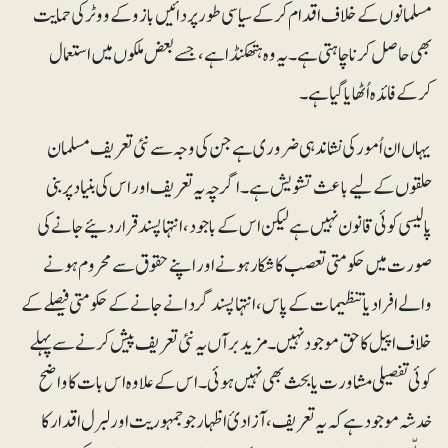
مسلمانوں کے خلاف اقدام کرکے سیاسی طور پر دائیں بازو کے ووٹر کی حمایت
بھی حاصل کرنا چاہتی ہے۔ یہ وہ ہتھکنڈا ہے، جسے بعض ملکوں میں استعمال
کرکے فائدہ اُٹھایا گیا ہے۔
یہاں ان اُمور کی نشاندہی ضروری ہے جن کی وجہ سے نئی تعریف مسلمان
حلقوں کے لیے باعث تشویش ہے۔اگرچہ یہ تعریف اور اس کی بنیاد پر بنی
پالیسی کوئی قانون نہیں ہے لیکن اس کے باجود، انتہا پسند قرار دئیے جانے کی
صورت میں حکومتی تعصب کا شکار ہونے اور اپنے حقوق سے محروم ہونے
والے افراد یا تنظیمات کے پاس، انتہا پسند گردانے جانے کے حکومتی فیصلے کے
خلاف اپیل کا حق موجود نہیں۔مزید برآں یہ نئی تعریف پیش کرنے سے پہلے
کوئی تفصیلی مشاورت یا بحث بھی نہیں ہوئی۔ اس کے علاوہ اس بات کا واضح
خدشہ موجود ہے کہ یہ تعریف، آزادیٔ اظہار جو جمہوریت اور لبرل اقدار کا