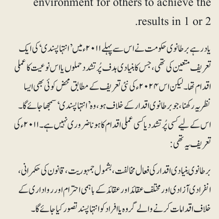
environment for others to achieve the
results in 1 or 2.
یاد رہے برطانوی حکومت نے اس سے پہلے ۲۰۱۱ء میں ’انتہا پسندی‘ کی ایک
تعریف متعین کی تھی، جس کا بنیادی ہدف پُرتشدد حملوں یا اس نوعیت کا عملی
اقدام تھا۔ لیکن اس ۲۰۲۴ء کی نئی تعریف کے مطابق محض کوئی بھی ایسا
نظریہ رکھنا، جو برطانوی اقدار کے خلاف ہو، وہ ’انتہاپسندی‘ سمجھا جائے گا۔
اس کے لیے کسی پُرتشدد یا کسی عملی اقدام کا ہونا ضروری نہیں ہے۔ ۲۰۱۱ء کی
تعریف یہ تھی:
برطانوی بنیادی اقدار کی فعال مخالفت، بشمول جمہوریت، قانون کی حکمرانی،
انفرادی آزادی اور مختلف عقائد اور عقائد کے باہمی احترام اور رواداری کے
خلاف اقدامات کرنے والے گروہ یا افراد کو انتہا پسند تصور کیا جائے گا۔