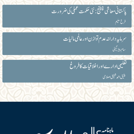
پاکستانی معاشی چیلنج: نئی حکمت عملی کی ضرورت
فرخ سلیم
سرمایہ دارانہ عدم توازن اور عالمی مالیات
سام پیزیگٹی
تعلیمی ادارے اور اخلاقیات کا فروغ
عتیق احمد شفیق اصلاحی