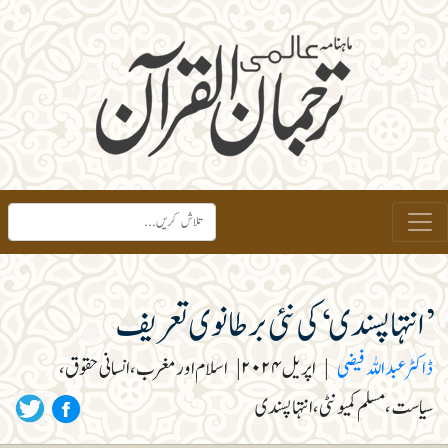
’انتہا پسندی‘ کی نئی برطانوی تعریف
ڈاکٹر عبداللہ فیضی
|
اپریل ۲۰۲۴
|
اسلام اور مغرب، انسانی حقوق،
سیاست، مسلم کمیونٹی، انتہا پسندی