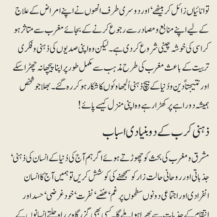
توانائیاں زائل کر بیٹھے‘ اور دوسری طرف انھوں نے اپنے امراض کے علاج
کے لیے اپنے منابع و مصادر سے رجوع کرنے کے بجائے مغرب سے متاثر ہو
کر اسی کی خوشہ چینی شروع کر دی ہے۔ لیکن وہ اپنی صدیوں کی ذہنی و فکری
تربیت کے باعث مغرب کی طرح مذہب سے مکمل طور پر اپنا پیچھا نہ چھڑا سکے
اور نتیجتاً دین و دُنیا کے بیچ ذہنی اُلجھاوئوںکا شکار ہو کر رہ گئے۔ بھلا جو شخص
ہمیشہ دوراہے پر کھڑا رہے وہ اپنی منزل کیسے پائے!
ذہنی کرب کے دو بنیادی اسباب
مشرق و مغرب کی بحث کو چھوڑتے ہوئے اگر ہم آج کی دُنیا کے انسان کی ذہنی‘
جذباتی اور روحانی حالت زار کو سمجھنے کی کوشش کریں تو ہمیں آج کا انسان
انفرادی اور اجتماعی دونوں سطحوں پر غم‘ غصّے‘ نفرت‘ خودغرضی‘ حسد اور
انتقام کے جذبات سے بھرا ہوا ملے گا۔ کسی بھی گزرگاہ پر راہ چلتے انسانوں کے