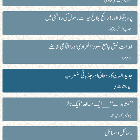
مولانا اشرف علی تھانوی
پروپیگنڈا اور ذرائع ابلاغ سیرت رسولؐ کی روشنی میں
حبیب الرحمٰن چترالی
خدمت خلق جامع تصور‘انفرادی اور اجتماعی تقاضے
خرم مراد
جدید انسان کا روحانی اور جذباتی اضطراب
سید راشد بخاری
’’مشاہدات ‘‘ __ ایک مطالعہ‘ایک تاثر
پروفیسر خورشید احمد
رسائل و مسائل