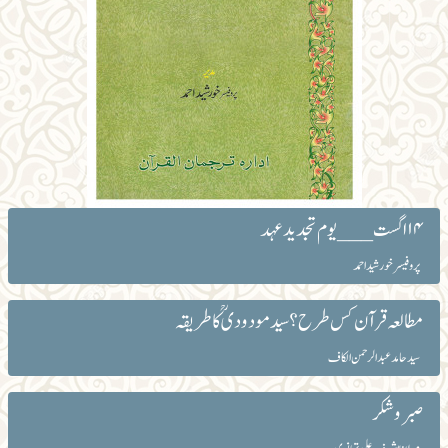
۱۴ اگست ___ یوم تجدید عہد
پروفیسر خورشید احمد
مطالعہ قرآن کس طرح؟ سید مودودیؒ کاطریقہ
سید حامد عبدالرحمن الکاف
صبر و شکر