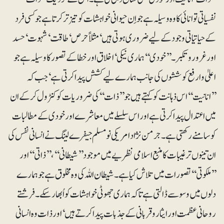
نفسیاتی توانائی کا وہ وسیلہ ہے جو اِن حیوانی خواہشات کو تیز تر کرتا ہے جو کسی فرد
کے حیاتیاتی وجود کے لیے ضروری ہوتی ہیں‘ مثلاً حرص‘ طاقت‘ شہوت‘ حسد
اور غرور و تکبر۔ ’’خودی‘‘ ہماری نیکی‘ اخلاق اور خطا کے تصور کا وسیلہ ہے جو
اعلیٰ و ارفع کوششوں کی جانب ہمارے لیے کشش پیدا کرتی ہے ‘ جب کہ
’’انانیت‘‘ اس ذہانت کو کہتے ہیں جو ’’ذات‘‘ کی ضروریات کو کنٹرول کرکے ان
میں اعتدال پیدا کرتی ہے اور اس سلسلے میں معاشرے اور خودی کے مطالبات
کو سامنے رکھتی ہے۔ جرمن نژاد امریکی نومسلم جیفرے لینگ نے انسانی نفس کی
ان تینوں ترغیبات کا منبع اسلامی نظریے میں موجود ’’شیطانی‘‘،’’ذاتی‘‘ اور
’’ملکوتی‘‘ تصورات میں تلاش کیا ہے۔ شیطان اللہ کی وہ مخلوق ہے جو ہمارے
دلوں میں وسوسے ڈالتی ہے تاکہ ہماری جھوٹی خواہشات کو اُبھار سکے۔ فرشتے
روحانی عظمت اور ایثار و قربانی کے جذبات پیدا کرتے ہیں‘ اور ذات وہ انسانی