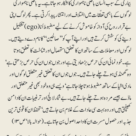
بیماری کے سبب انسان باطنی ناہمواری کا شکار ہو جاتا ہے۔ یہ باطنی ناہمواری
لوگوں کے باہمی تعلّقات میں اختلاف اور انتشار پیدا کرتی ہے۔ پھر لوگ اپنی
بے قرار روح کی آواز کو خاموش کرنے کے لیے مضبوط اَنا (ego) تشکیل
دینے کی کوشش کرتے ہیں اور اپنے آپ کو ’’صالحین‘‘ کا نام دے دیتے ہیں۔
لوگوں اور معاملات کے ساتھ ان کا تعلّق استحصال اور شناخت کا تعلّق ہوتا
ہے۔ خود نمائی ان کی حرص بڑھا دیتی ہے اور جوں جوں ان کی حرص بڑھتی ہے ‘
وہ گھمنڈی ہوتے چلے جاتے ہیں۔ جوں جوں ان کا تعلق غیرمتعلق لوگوں اور
مادی اشیا کے ساتھ مضبوط ہوتا چلا جاتا ہے‘و یسے ہی وہ خود بھی غیر متعلق اور
مادّے جیسے مردہ ہوتے چلے جاتے ہیں۔ بے شمار لالچ اور ترغیبات ان کا دامن
کھینچتی ہیں اور وہ بہت سی عادات کے غلام بن جاتے ہیں‘ تحفظ ان کا قوی ترین
جذبہ اور حصول مسرت ان کا واحد اصول بن جاتا ہے۔ (حوالہ بالا‘ ص ۱۳)