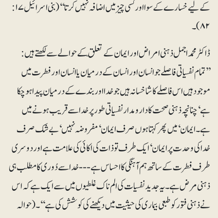
کے لیے خسارے کے سوا اور کسی چیز میں اضافہ نہیں کرتا‘‘ (بنی اسرائیل ۱۷:
۸۲)۔
ڈاکٹر محمد اجمل ذہنی امراض اور ایمان کے تعلّق کے حوالے سے لکھتے ہیں:
’’تمام نفسیاتی فاصلے جو انسان اور انسان کے درمیان یا انسان اور فطرت میں
موجود ہیں اس فاصلے کا شاخسانہ ہیں جو خدا اور بندے کے درمیان پیدا ہو چکا
ہے ‘ چنانچہ ذہنی صحت کا دارومدار نفسیاتی طور پر خدا سے قریب ہونے میں
ہے۔ ایمان‘ میں پھر کہتا ہوں صرف ایمان‘ مفروضہ نہیں‘ بے شک صرف
خدا کی وحدت پر ایمان‘ ایک طرف تو ذات کی اکائی کی علامت ہے اور دوسری
طرف فطرت کے ساتھ ہم آہنگی کا احساس ہے--- خدا سے دُوری کا مطلب ہی
ذہنی مرض ہے۔ یہ جدید نفسیات کی الم ناک غلطیوں میں سے ایک ہے کہ اس
نے ذہنی فتور کو طبعی بیماری کی حیثیت میں دیکھنے کی کوشش کی ہے‘‘۔ (حوالہ