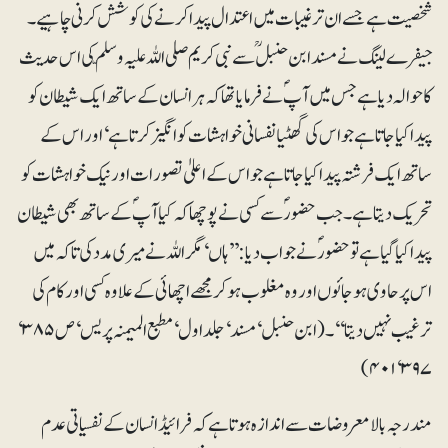
شخصیت ہے جسے ان ترغیبات میں اعتدال پیدا کرنے کی کوشش کرنی چاہیے۔
جیفرے لینگ نے مسند ابن حنبل ؒ سے نبی کریم صلی اللہ علیہ وسلّم کی اس حدیث
کا حوالہ دیا ہے جس میں آپؐ نے فرمایا تھا کہ ہر انسان کے ساتھ ایک شیطان کو
پیدا کیا جاتا ہے جو اس کی گھٹیا نفسانی خواہشات کو انگیز کرتا ہے‘ اور اس کے
ساتھ ایک فرشتہ پیدا کیا جاتا ہے جو اس کے اعلیٰ تصورات اور نیک خواہشات کو
تحریک دیتا ہے۔ جب حضورؐ سے کسی نے پوچھا کہ کیا آپؐ کے ساتھ بھی شیطان
پیدا کیا گیا ہے تو حضورؐ نے جواب دیا: ’’ہاں‘ مگر اللہ نے میری مدد کی تاکہ میں
اس پر حاوی ہو جائوں اور وہ مغلوب ہو کر مجھے اچھائی کے علاوہ کسی اور کام کی
ترغیب نہیں دیتا‘‘۔ (ابن حنبل‘ مسند ‘ جلد اول‘مطبع المیمنہ پریس‘ ص ۳۸۵‘
۳۹۷‘ ۴۰۱)
مندرجہ بالا معروضات سے اندازہ ہوتا ہے کہ فرائیڈ انسان کے نفسیاتی عدم