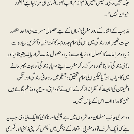
جگہ نہیں رہی۔ لیکن ہمیں (کم از کم) اب بطور انسان ہی مرنا چاہیے‘ بطور
حیوان نہیں‘‘۔
مذہب کے انکار کے بعد مغربی انسان کے لیے حصول مسرت ہی واحد مقصد
حیات ٹھیرا اور زندگی میں اس کی تمام جدوجہدکا نکتہ اوّل و آخریں زیادہ سے
زیادہ مراعات کا حصول اور زیادہ سے زیادہ حصول لذت قرار پایا۔ یقینا دُنیا اور
مادّی زندگی کو اپنا محور و مرکز بنا کر مغرب اپنے معیارِ زندگی کو بہت بہتر بنانے
میں کامیاب ہو گیا لیکن اپنی تمام تحقیق و جستجو میں روحانی زندگی اور قلبی
اطمینان کی اہمیت کو نظرانداز کر کے اس نے خود اپنی روح پر وہ زخم لگائے ہیں
جن کا مداوا اب اس کے پاس نہیں۔
دوسری جانب مسلمان معاشروں میں بے چینی اور ناکامی کا ایک بنیادی سبب یہ
ہے کہ ایک طرف تو وہ مغربی استعمار کے چنگل میں پھنس کر اپنی ذہنی اور فکری