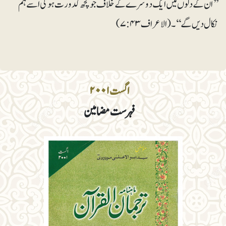
’’ان کے دلوں میں ایک دوسرے کے خلاف جو کچھ کدورت ہوگی اسے ہم
نکال دیں گے‘‘ ۔(الاعراف ۷:۴۳)
اگست ۲۰۰۱
فہرست مضامین