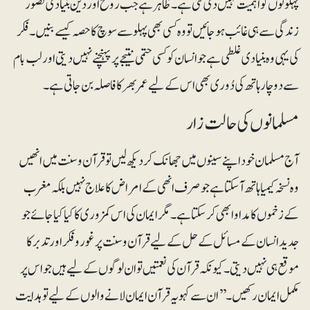
پہلوئوں کو اہمیت نہیں دی گئی ہے۔ ظاہر ہے جب روح اور دین بنیادی تصور
زندگی سے ہی غائب ہو جائیں تو وہ کسی بھی پہلو سے سوچ کا حصہ کیسے بنیں۔ فکر
کی یہی وہ بنیادی غلطی ہے جو انسان کو کسی حتمی نتیجے پر پہنچنے نہیں دیتی اور لب بام
سے دو چار ہاتھ کی دُوری بھی اس کے لیے عمر بھر کا فاصلہ بن جاتی ہے۔
مسلمانوں کی حالت زار
آج مسلمان خود اپنے سینوں میں جھانک کر دیکھ لیں توقرآن و سنت میں انھیں
وہ نسخہ کیمیا ہاتھ آسکتا ہے جو صرف انھی کے امراض کا علاج نہیں بلکہ مغرب
کے زخموں کا مداوا بھی کر سکتا ہے۔ مگر ایمان کی اس کمزوری کا کیا کیا جائے جو
جدید انسان کے مسائل کے حل کے لیے قرآن و سنت پر غوروفکر اور تدبر کا
موقع ہی نہیں دیتی۔ کیونکہ قرآن کی نعمتیں تو ان لوگوں کے لیے ہیں جو اس پر
مکمل ایمان رکھیں۔’’ان سے کہو یہ قرآن ایمان لانے والوں کے لیے تو ہدایت