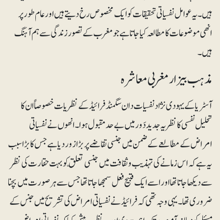
ہیں۔ یہ عوامل نفسیاتی تحقیقات کو ایک مخصوص رخ دیتے ہیں اور عام طور پر
انھی موضوعات کا مطالعہ کیا جاتا ہے جو مغرب کے تصور زندگی سے ہم آہنگ
ہیں۔
مذہب بیزار مغربی معاشرہ
آسٹریا کے یہودی نژاد نفسیات دان سگمنڈ فرائیڈ کے نظریات خصوصاً ان کا
تحلیل نفسی کا نظریہ جدید دَور میں بے حد مقبول ہوا۔ انھوں نے نفسیاتی
امراض کے مطالعے کے ضمن میں جنسی تقاضے پر بڑا زور دیا ہے جس کا بڑا سبب
یہ ہے کہ اس زمانے کی تہذیب و ثقافت میں جنسی تعلّق کو بہت حقارت کی نظر
سے دیکھا جاتا تھا اور اسے ایک قبیح فعل سمجھا جاتا تھاجس سے ہر صورت میں بچنا
ضروری تھا۔ یہی وجہ تھی کہ فرائیڈنے نفسیاتی امراض کی تشریح میں جنس کے