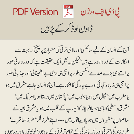
آج کے انسان کے لیے سائنسی اور مادّی ترقی کی معراج پر پہنچ کر بہت سے
امکانات کے دَر وا ہورہے ہیں ‘لیکن یہ بھی ایک حقیقت ہے کہ وہ روحانی طور
پر اتنے ہی بڑے صدمے‘ نفسی طور پر اتنی ہی بڑی بے اطمینانی‘ اور جذباتی طور
پر اتنی ہی زیادہ تنہائی اور بے چارگی کا شکار ہے۔آج کا انسان چاہے مشرق میں ہو
یا مغرب میں‘ شمال میں ہو یا جنوب میں‘ پاکستان میں رہتا ہو یا امریکہ میں‘
مشرق وسطیٰ کا باسی ہو یا افریقہ کا‘ یورپ کے قلب میں ہو یا مشرق بعید کے
ساحلوں پر‘ شہروں میں ہو یا دیہاتوں میں--- اپنے طرزفکر‘ طرزمعاشرت‘
طرززندگی‘ ترقی اور پس ماندگی کے تمام تر فرق کے باوجود ‘ نوعیتوں اور درجوں