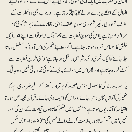
انسان کی فطرت میں ایک ایسی کسوٹی رکھ دی ہے جس سے اسے خود بخود اپنے
افعال کے اچھے یا بر ے ہونے کا پتا چلتا رہتا ہے۔ اور جب بھی وہ فطرت کے
خلاف شعوری یا غیر شعوری طور پر مختلف ذہنی رجحانات کے زیراثر کوئی کام
سرانجام دیتا ہے یا اس کی سوچ فطرت سے ہم آہنگ نہ ہو تو اسے اپنے اندر ایک
خلش کا احساس ضرور ہوتا رہتا ہے۔ اگر وہ اپنے ضمیر کی اس آواز کو مسلسل دباتا
چلا جائے تو ایک فکری دائرہ شر میں داخل ہو جاتا ہے‘ ذہنی طور پر فطرت سے
کٹ کر رہ جاتا ہے اور پھر اس میں سوائے بدی کے کوئی قدر باقی نہیں رہ جاتی۔
پرُمسرت زندگی کا حصول: ذہنی صحت کو برقرار رکھنے کے لیے ضروری ہے کہ
ضمیر کی آواز پر کان دھرا جائے اور اس کو اہمیت دی جائے۔ قرآن مجید میں سورۃ
القیامہ کا آغاز یوں ہوتا ہے: ’’نہیں‘ میں قسم کھاتا ہوں قیامت کے دن کی ‘ اور
نہیں‘ میں قسم کھاتا ہوں ملامت کرنے والے نفس کی‘‘ (۷۵: ۱-۲)۔ نفس