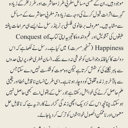
موجود ہیں۔ ان کے نفسی مسائل مغربی طرزمعاشرت اور طرزفکر کے زیادہ
گہرے اثرات قبول کرنے کی وجہ سے زیادہ تر مغربی معاشرے کے مسائل
سے مشابہ ہیں۔ معروف برطانوی فلسفی برٹرینڈرسل نے ایسے ہی مراعات یافتہ
طبقوں کی تشویش اور غم و اندوہ کا تجزیہ اپنی کتاب Conquest of
Happiness (تسخیر مسرت) میں کیا ہے۔ رسل نے لکھا ہے کہ اس
دولت کا کیا فائدہ جو انسان کو خوشی نہ دے سکے۔ انسان فطری طور پر اپنی حدوں
سے باہر نکلنے کی کوشش کرتاہے لیکن وہ موت کو شکست نہیں دے سکتا جس
سے بالآخر ہر زندہ مخلوق کو دوچار ہونا ہے۔ اسی طرح انسان ناقابل خطا اور یقینی
علم حاصل کرنے کی خواہش رکھتا ہے جو رسل کے بقول اسے کبھی حاصل نہیں
ہو سکتا۔ چنانچہ اس کے نزدیک اچھی زندگی گزارنے کا راز یہ ہے کہ ناقابل حل
معموں اور ناممکن الحصول خواہشوں کو ترک کر دیا جائے۔