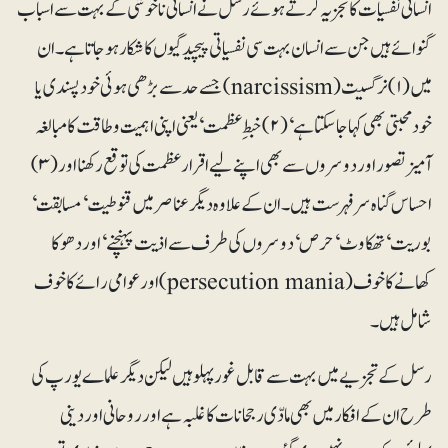
انسانی نفسیات کا تجزیہ کرتے ہوئے رسل نے انسانی ناخوشی کے بہت سے اسباب
گنوائے ہیں جن سے انسان بہت سی نفسیاتی پیچیدگیوں کا شکار ہو جاتا ہے۔ ان
میں (۱) نرگسیت(narcissism) جسے حد سے بڑھی ہوئی خودپسندی یا
خود محبتی بھی کہا جاسکتا ہے‘ (۲) خبط ِ عظمت‘ یعنی اپنی اہمیت و طاقت کا مبالغہ
آمیز تصور اور دوسروں سے بھی اپنے لیے اقرار عظمت کی توقع رکھنا اور (۳)
احساس گناہ سرفہرست ہیں۔ ان کے علاوہ دیگر عناصر میں قنوطیت‘ مسابقت‘
بوریت‘ تھکاوٹ‘ حرص‘ دوسروں کی طرف سے اذیت پہنچنے‘ اور دھوکا
کھانے کا خوف (persecution mania)اور عوامی رائے کا خوف
شامل ہیں۔
رسل کے تجزیے میں بہت سے قابل غور پہلو ہیں لیکن دیگر علماے یورپ کی
طرح ان کے افکار میں بھی مادّی رجحانات کا غلبہ ہے اور روحانی اور دینی