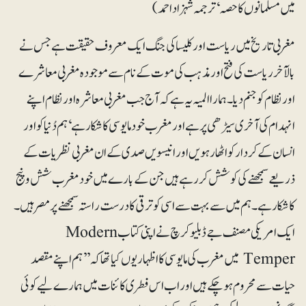
میں مسلمانوں کا حصہ‘ ترجمہ شہزاد احمد)
مغربی تاریخ میں ریاست اور کلیسا کی جنگ ایک معروف حقیقت ہے جس نے
بالآخر ریاست کی فتح اور مذہب کی موت کے نام سے موجودہ مغربی معاشرے
اور نظام کو جنم دیا۔ ہمارا المیہ یہ ہے کہ آج جب مغربی معاشرہ اور نظام اپنے
انہدام کی آخری سیڑھی پر ہے اور مغرب خود مایوسی کا شکار ہے‘ ہم دُنیا کواور
انسان کے کردار کو اٹھارہویں اور انیسویں صدی کے ان مغربی نظریات کے
ذریعے سمجھنے کی کوشش کر رہے ہیں جن کے بارے میں خود مغرب شش وپنج
کا شکار ہے۔ ہم میں سے بہت سے اسی کو ترقی کا درست راستہ سمجھنے پر مصر ہیں۔
ایک امریکی مصنف جے ڈبلیو کرچ نے اپنی کتاب Modern
Temper میں مغرب کی مایوسی کا اظہار یوں کیا تھا کہ ’’ہم اپنے مقصد
حیات سے محروم ہو چکے ہیں اور اب اس فطری کائنات میں ہمارے لیے کوئی