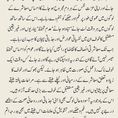
جانے اور اپنی عزت نفس کے ہر دم مجروح ہو جانے کا احساس معاشرے کے
لوگوں میں عمومی طور پر غم اور غصّے کو جنم دے رہا ہے۔ اس کے ساتھ ساتھ
لوگوں میں ہر وقت لٹ جانے‘ تباہ ہو جانے‘ عدم تحفظ ‘ بیماریوں اور غیر یقینی
مستقبل کا خوف ان میں نفسیاتی عوارض اور جذباتی ہیجان کا سبب بن رہا ہے۔
جب تک معاشرتی انصاف کا تقاضا پورا نہیں کیا جائے گا اور عوام کو احساس تحفظ
میسر نہیں آئے گا ان کے اندر یہ لاوا پکتا ہی رہے گا اورنہ جانے کس وقت ایک
خوف ناک ردّعمل کی صورت میں ظاہر ہو جائے۔ لیکن بھوک اور خوف کا
زیادہ تعلّق معاشرے کے درمیانی اور نچلے طبقے سے ہے۔ مراعات یافتہ طبقے
معاشی پریشانیوں اور غیر یقینی مستقبل کے خوف سے بڑی حد تک آزاد ہیں۔
اس کے باوجود یہ آسودہ حال لوگ بھی ذہنی‘ جذباتی اور روحانی صحت کے اچھے
درجے پر نہیں ہیں۔ غم و غصّے اور تشویش کی علامات اس طبقے میں بھی بدرجہ اتم