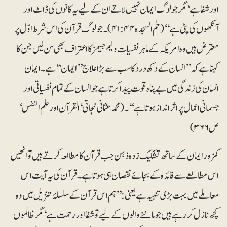
اور شفا ہے‘ مگر جو لوگ ایمان نہیں لاتے ان کے لیے یہ کانوں کی ڈاٹ اور
آنکھوں کی پٹی ہے‘‘ (حٰم السجدہ۴۱:۴۴)۔ جو لوگ قرآن کی اس شرط اوّل پر
معترض ہیں وہ امریکہ کے ماہر نفسیات ولیم جیمز کا اعتراف بھی سن لیں جن کا
کہنا ہے کہ ’’انسان کے دکھ درد کا سب سے بڑا علاج ’’ایمان‘‘ ہے۔ ایمان
انسان کی زندگی میں بے پناہ قوت پیدا کرتا ہے جو انسان کے تمام نفسیاتی اور
جسمانی اعمال پر اثرانداز ہوتا ہے‘‘۔ (محمد عثمانی نجاتی‘ القرآن اور علم النفس‘
ص ۳۶۶)
کمزور ایمان کے ساتھ تشکیک زدہ ذہن جب قرآن کا مطالعہ کرتے ہیں تو انھیں
اس مطالعے سے فائدہ کے بجائے نقصان ہی ہوتا ہے۔ قرآن کی یہ آیت اس
معاملے میں بہت بڑی تنبیہ ہے یعنی: ’’ہم اس قرآن کے سلسلۂ تنزیل میں وہ
کچھ نازل کر رہے ہیں جو ماننے والوں کے لیے تو شفا اور رحمت ہے‘مگر ظالموں