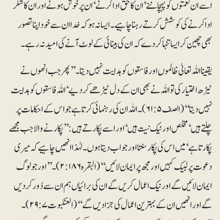
اسے ان نعمتوں کو پہچاننے ‘ ان کا حق ادا کرنے‘ ان پر خوش ہونے اور ان کا شکر
ادا کرنے کی کوشش کرتے رہنا چاہیے۔ ایسا نہ ہو کہ خدا ان سے خود اپنا تصور
بھی چھین کر ایسا تنہا کر دے کہ ان کی بینائی کے لوٹ آنے کی امید نہ رہے۔
یقینا اللہ تعالیٰ ظالموں اور فاسقوں کو ہدایت نہیں دیتا۔ ’’پھر جب انھوں نے
ٹیڑھ اختیار کی تو اللہ نے بھی ان کے دل ٹیڑھے کر دیے‘ اللہ فاسقوں کو ہدایت
نہیں دیتا‘‘ (الصف ۶۱:۵)۔ اللہ ان کی رہنمائی کرتا ہے جو اس کے احکامات پر
چلتے ہیں‘ مخلص اور نیک نیت ہیں‘ اور اسے پکارتے ہیں:’’پکارنے والا جب مجھے
پکارتا ہے‘ میں اس کی پکار سنتا اور جواب دیتا ہوں۔ لہٰذا انھیں چاہیے کہ میری
دعوت پر لبیک کہیں اور مجھ پر ایمان لائیں‘‘ (البقرہ ۲:۱۸۶)۔ ’’اور جو لوگ
ایمان لائیں گے اور نیک اعمال کریں گے ان کی برائیاں ہم ان سے دُور کر دیں
گے اور انھیں ان کے بہترین اعمال کی جزا دیں گے‘‘ (العنکبوت ۲۹:۷)۔