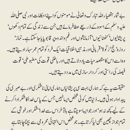
بے شمار ہتھیار اللہ تبارک و تعالیٰ نے مومنوں کو اپنے احکامات اور نبی صلی اللہ
علیہ وسلم کے اسوہ کے ذریعے عطا فرمائے ہیں جن سے زندگی کے تمام دکھوں‘
پریشانیوں‘ کٹھنائیوں‘ آزمایشوں اور غم و اندوہ پر قابو پایا جا سکتا ہے۔ نماز‘
روزہ‘ حج‘ زکوٰۃ ‘ قربانی اور مذہبی اخلاقیات ایک فرد کو تمام عمر سہارا دیتے ہیں۔
وہ اسے اس کا مقصدحیات یاد دلاتے ہیں اور باطنی قوت کی مضبوطی‘ قوت
فیصلہ کی راستی اور کردار سازی میں مدد دیتے ہیں۔
حقیقت یہ ہے کہ ہماری بہت سی پریشانیاں ہماری اپنی ناشکری اور بے صبری کی
پیداوار ہوتی ہیں۔ دُنیا میں کوئی شخص ایسا نہیں جس کے پاس خدا کا شکر ادا کرنے
کے لیے کچھ نہ ہو‘ اور جو ایسا سوچتا ہے بالآخر اس سے خدا ‘ شکر اور خوشی کے
تمام جواز چھین بھی لیا کرتا ہے۔ جو شخص اس انتہائی محرومی سے بچنا چاہتا ہے