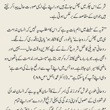
شر کے اس چکر میں پھنس جاتے ہیں اور اپنے لیے ایسی صورت حال پیدا کر لیتے
ہیں جو ان کے مقاصد کے برعکس ہوتی ہے۔
’’توبہ کے سلسلے میں اہم بات یہ ہے کہ اس کا مطلب یہ نہیں کہ انسان ندامت
ہی میں پھنس کررہ جائے‘ یا خود رحمی کا شکار ہو‘ یا اپنی ناقدری کرنے لگے۔
روحانی تبدیلی کا عمل شروع کرنے کے لیے بہترین وقت حال--- یہیں اور
ابھی ہے۔ جو بار بار ماضی کا تذکرہ کرتا رہتا ہے‘ تاسف اور ندامت کے ہاتھوں وہ
ماضی کا اسیر بن جاتا ہے۔ وہ جس میں اپنے آپ سے ارفع جانے کی ہمت ہے‘
وہی اپنے آپ کو پا سکتا ہے‘‘۔ (ڈاکٹر محمد اجمل‘ ص ۸۸)
روحانی طور پر خوش گوار زندگی بسر کرنے کا آسان کلیہ یہ ہے کہ انسان خدا کی
خوشنودی کے حصول کو اپنی زندگی کی پہلی ترجیح قرار دے‘ اور اپنے تمام