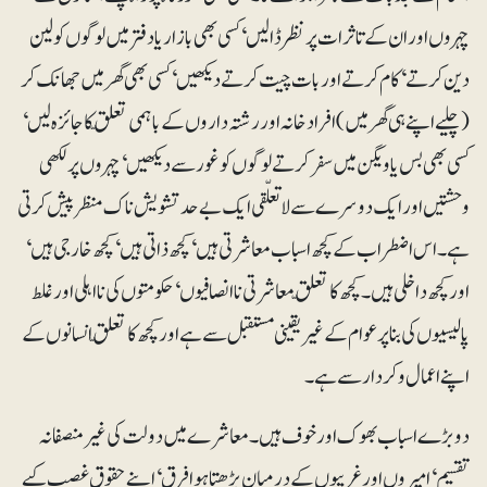
چہروں اور ان کے تاثرات پر نظر ڈالیں‘ کسی بھی بازار یا دفتر میں لوگوں کو لین
دین کرتے‘ کام کرتے اور بات چیت کرتے دیکھیں‘ کسی بھی گھر میں جھانک کر
(چلیے اپنے ہی گھر میں) افراد خانہ اور رشتہ داروں کے باہمی تعلّق کا جائزہ لیں‘
کسی بھی بس یا ویگن میں سفر کرتے لوگوں کو غور سے دیکھیں‘ چہروں پر لکھی
وحشتیں اور ایک دوسرے سے لاتعلّقی ایک بے حد تشویش ناک منظر پیش کرتی
ہے۔ اس اضطراب کے کچھ اسباب معاشرتی ہیں‘ کچھ ذاتی ہیں‘ کچھ خارجی ہیں‘
اور کچھ داخلی ہیں۔ کچھ کا تعلّق معاشرتی ناانصافیوں‘ حکومتوں کی نااہلی اور غلط
پالیسیوں کی بنا پر عوام کے غیر یقینی مستقبل سے ہے اور کچھ کا تعلّق انسانوں کے
اپنے اعمال و کردار سے ہے۔
دو بڑے اسباب بھوک اور خوف ہیں۔ معاشرے میں دولت کی غیر منصفانہ
تقسیم‘ امیروں اور غریبوں کے درمیان بڑھتا ہوا فرق‘ اپنے حقوق غصب کیے