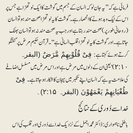
فرمائی ہے کہ ’’یہ جان لو کہ انسان کے جسم میں گوشت کا ایک لوتھڑا ہے جس پر
اس کے نیک و بد ہونے کا انحصار ہے۔ گوشت کا یہ لوتھڑا صحت مند ہو تو انسان
(روحانی طور پر) صحت مند رہتا ہے اور جب یہ صحت مند نہ ہو تو انسان بھٹک
جاتا ہے۔ اور گوشت کا یہ لوتھڑا قلب انسانی ہے‘‘۔ قرآن حکیم مرض پر گفتگو
کرتے ہوئے کہتا ہے:
فِیْ قُلُوْبِھِمْ مَّرَضٌ (البقرہ
)‘ یعنی ان کے دلوں میں مرض ہے اور اس مرض میں مسلسل اضافے
۲:۱۰
کی علامت یہ ہے کہ انسان اپنے تکبر میں ہیجان کا شکار ہو جاتا ہے۔
فِیْ
طُغْیَانِھِمْ یَعْمَھُوْنَ (البقرہ ۲:۱۵)۔
خدا سے دُوری کے نتائج
باطنی ناہمواری: ڈاکٹر محمد اجمل کے نزدیک خدا سے دُوری اور قلب کی اس