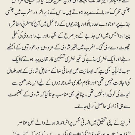
مسئلے کو مبالغہ آمیز حد تک اہمیت دی اور یہ نظریہ پیش کیا کہ نفسیاتی امراض
جنسی محرک کو دبانے سے پیدا ہوتے ہیں۔ اس کے زیراثر اور مغرب میں جنسی
جذبے پر موجود بے حد دبائو اور پابندیوں کے ردّعمل میں آج کا مغربی معاشرہ
پیدا ہوا‘ جس میں اس جذبے کے ہر طرح کے اظہار اور بے راہ روی کی کھلی
چھوٹ دے دی گئی۔ مغرب میں بغیر شادی کے مردوں اور عورتوں کے اکٹھے
رہنے اور ایک فطری جذبے کی غیر فطری تسکین کا رجحان پیدا ہونے کا ایک
سبب غالباً یہ بھی ہے کہ عیسائیت میں عیسائی علما کے مطابق شادی کے بعدطلاق
کی اجازت نہیں تھی‘ اور ناکام شادی شدہ جوڑوں کے لیے اس بندھن سے
نجات کی کوئی راہ نہیں تھی۔ چنانچہ یہی مناسب جانا گیاکہ شادی کے جھنجھٹ
سے ہی آزادی حاصل کر لی جائے۔
فرائیڈ نے اپنی تحقیق میں انسانی نفس پر اثرانداز ہونے والے تین عناصر
’’ذات‘ انانیت اور خودی‘‘ کی نشان دہی کی ہے۔ اس کے نزدیک ’’ذات‘‘