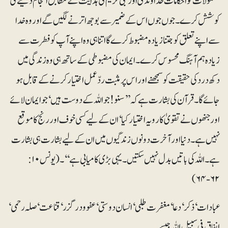
معمولات کو احکامات خداوندی اور نبی کریم ؐ کی ہدایت کے مطابق انجام دینے کی
کوشش کرے۔ جوں جوں اس کے ضمیر سے بوجھ اترنے لگیں گے اور وہ خدا
سے اپنے تعلق کو جتنا زیادہ مضبوط کرے گا اتنا ہی وہ اپنے آپ کو فطرت سے
زیادہ ہم آہنگ محسوس کرے۔ ایمان کی مضبوطی کے ساتھ ہی وہ زندگی میں
دکھ درد کی حقیقت کو سمجھنے اور اس پر مثبت ردّعمل اختیار کرنے کے قابل ہو
جائے گا۔ قرآن کی بشارت ہے کہ ’’سنو! جو اللہ کے دوست ہیں ‘ جو ایمان لائے
اور جنھوں نے تقویٰ کا رویہ اختیار کیا‘ ان کے لیے کسی خوف اور رنج کا موقع
نہیں ہے۔ دنیا اور آخرت دونوں زندگیوں میں ان کے لیے بشارت ہی بشارت
ہے۔ اللہ کی باتیں بدل نہیں سکتیں۔ یہی بڑی کامیابی ہے‘‘۔ (یونس ۱۰:
۶۲-۶۴)
عبادات‘ ذکر‘ دعا‘ مغفرت طلبی‘ انسان دوستی‘ عفو و درگزر‘ قناعت‘ صلہ رحمی‘
انفاق فی سبیل اللہ جیسے