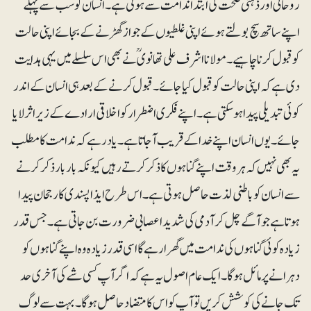
روحانی اور ذہنی صحت کی ابتدا ندامت سے ہوتی ہے۔ انسان کو سب سے پہلے
اپنے ساتھ سچ بولتے ہوئے اپنی غلطیوں کے جواز گھڑنے کے بجائے اپنی حالت
کو قبول کرنا چاہیے۔ مولانا اشرف علی تھانویؒ نے بھی اس سلسلے میں یہی ہدایت
دی ہے کہ اپنی حالت کو قبول کیا جائے۔ قبول کرنے کے بعد ہی انسان کے اندر
کوئی تبدیلی پیدا ہو سکتی ہے۔ اپنے فکری اضطرار کو اخلاقی ارادے کے زیراثر لایا
جائے۔ یوں انسان اپنے خدا کے قریب آجاتا ہے۔ یاد رہے کہ ندامت کا مطلب
یہ بھی نہیں کہ ہر وقت اپنے گناہوں کا ذکر کرتے رہیں کیونکہ بار بار ذکر کرنے
سے انسان کو باطنی لذت حاصل ہوتی ہے۔ اس طرح ایذا پسندی کا رجحان پیدا
ہوتا ہے جو آگے چل کر آدمی کی شدید اعصابی ضرورت بن جاتی ہے۔ جس قدر
زیادہ کوئی گناہوں کی ندامت میں گھرا رہے گا اسی قدر زیادہ وہ اپنے گناہوں کو
دہرانے پر مائل ہوگا۔ ایک عام اصول یہ ہے کہ اگر آپ کسی شے کی آخری حد
تک جانے کی کوشش کریں تو آپ کو اس کا متضاد حاصل ہوگا۔ بہت سے لوگ