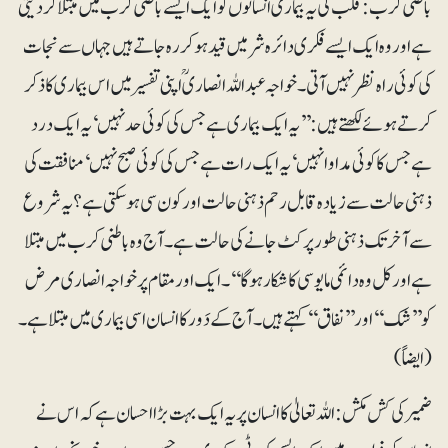
باطنی کرب: قلب کی یہ بیماری انسانوں کو ایک ایسے باطنی کرب میں مبتلا کر دیتی
ہے اور وہ ایک ایسے فکری دائرہ شر میں قید ہو کر رہ جاتے ہیں جہاں سے نجات
کی کوئی راہ نظر نہیں آتی۔ خواجہ عبداللہ انصاری ؒ اپنی تفسیر میں اس بیماری کا ذکر
کرتے ہوئے لکھتے ہیں: ’’یہ ایک بیماری ہے جس کی کوئی حد نہیں‘ یہ ایک درد
ہے جس کا کوئی مداوا نہیں‘ یہ ایک رات ہے جس کی کوئی صبح نہیں‘ منافقت کی
ذہنی حالت سے زیادہ قابل رحم ذہنی حالت اور کون سی ہو سکتی ہے؟ یہ شروع
سے آخر تک ذہنی طور پر کٹ جانے کی حالت ہے۔ آج وہ باطنی کرب میں مبتلا
ہے اور کل وہ دائمی مایوسی کا شکار ہوگا‘‘۔ ایک اور مقام پر خواجہ انصاری مرض
کو ’’شک‘‘ اور ’’نفاق‘‘ کہتے ہیں۔ آج کے دَور کا انسان اسی بیماری میں مبتلا ہے ۔
(ایضاً)
ضمیر کی کش مکش : اللہ تعالیٰ کا انسان پر یہ ایک بہت بڑا احسان ہے کہ اس نے