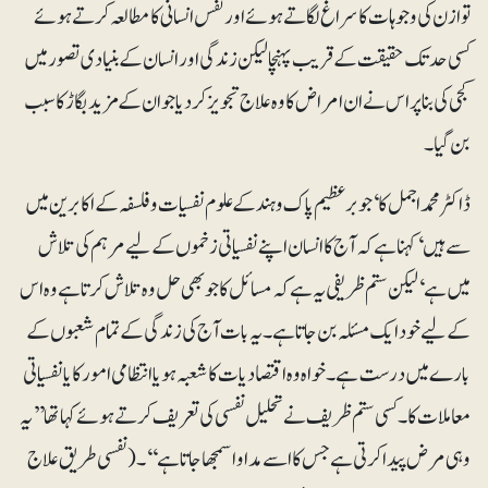
توازن کی وجوہات کا سراغ لگاتے ہوئے اور نفس انسانی کا مطالعہ کرتے ہوئے
کسی حد تک حقیقت کے قریب پہنچا لیکن زندگی اور انسان کے بنیادی تصور میں
کجی کی بنا پر اس نے ان امراض کا وہ علاج تجویز کر دیا جو ان کے مزید بگاڑ کا سبب
بن گیا۔
ڈاکٹر محمد اجمل کا‘ جو برعظیم پاک و ہند کے علوم نفسیات و فلسفہ کے اکابرین میں
سے ہیں‘ کہنا ہے کہ آج کا انسان اپنے نفسیاتی زخموں کے لیے مرہم کی تلاش
میں ہے‘ لیکن ستم ظریفی یہ ہے کہ مسائل کا جو بھی حل وہ تلاش کرتا ہے وہ اس
کے لیے خود ایک مسئلہ بن جاتا ہے۔ یہ بات آج کی زندگی کے تمام شعبوں کے
بارے میں درست ہے۔ خواہ وہ اقتصادیات کا شعبہ ہو یا انتظامی امور کا یا نفسیاتی
معاملات کا۔ کسی ستم ظریف نے تحلیل نفسی کی تعریف کرتے ہوئے کہا تھا ’’یہ
وہی مرض پیدا کرتی ہے جس کا اسے مداوا سمجھا جاتا ہے‘‘۔ (نفسی طریق علاج