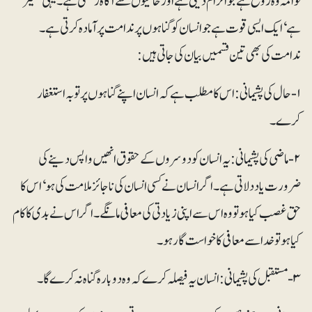
لوامہ وہ روح ہے جو الزام دیتی ہے اور خامیوں سے آگاہ رکھتی ہے۔ یہی ضمیر
ہے‘ ایک ایسی قوت ہے جو انسان کو گناہوں پر ندامت پر آمادہ کرتی ہے۔
ندامت کی بھی تین قسمیں بیان کی جاتی ہیں:
۱- حال کی پشیمانی: اس کا مطلب ہے کہ انسان اپنے گناہوں پر توبہ استغفار
کرے۔
۲- ماضی کی پشیمانی: یہ انسان کو دوسروں کے حقوق انھیں واپس دینے کی
ضرورت یاد دلاتی ہے۔ اگر انسان نے کسی انسان کی ناجائز ملامت کی ہو‘ اس کا
حق غصب کیا ہو تو وہ اس سے اپنی زیادتی کی معافی مانگے۔ اگر اس نے بدی کا کام
کیا ہو تو خدا سے معافی کا خواست گار ہو۔
۳-مستقبل کی پشیمانی: انسان یہ فیصلہ کرے کہ وہ دوبارہ گناہ نہ کرے گا۔