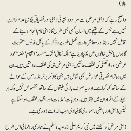
بالا)
واضح رہے کہ ذہنی مرض سے مراد وہ انتہائی ذہنی اور نفسیاتی بگاڑ یا عدم توازن
نہیں ہے جس کے نتیجے میں انسان کسی بھی طرح کا ذہنی کام انجام دینے کے
قابل نہیں رہتا اور معاشرہ اسے مکمل طور پر ردّ کر کے پاگل خانوں‘ عقوبت
گاہوں یا جیل خانوں میں پہنچا دیتا ہے‘ بلکہ نفاق‘ شک‘ حسد‘ انتقام‘ غصّہ‘ خود
غرضی اور لاتعلّقی کی مختلف حالتیں ذہنی مرض ہی کی مختلف علامتیں ہیں۔ ان
میں وہ تمام نفسیاتی عوارض بھی شامل ہیں جن کا ذکر برٹرینڈرسل کے حوالے
کے ساتھ کیا گیا ہے۔ اور یہ صرف بالائی طبقوں کے ساتھ مخصوص نہیں بلکہ ہر
طبقے کے افراد ان میں مبتلا ہیں۔ وجوہات‘ علامات اور اظہار مختلف ہو سکتا ہے
لیکن ذہنی اور باطنی ناہمواری کا بنیادی سبب خدا سے دُوری ہے۔
ذہنی مرض کو سمجھنے میں نبی کریم صلی اللہ علیہ وسلم نے ہماری رہنمائی اس طرح