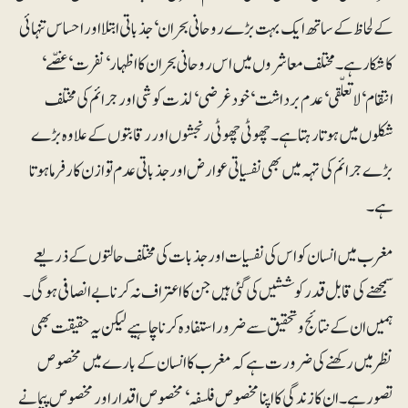
کے لحاظ کے ساتھ ایک بہت بڑے روحانی بحران‘ جذباتی ابتلا اور احساس تنہائی
کا شکار ہے۔ مختلف معاشروں میں اس روحانی بحران کا اظہار‘ نفرت‘ غصّے‘
انتقام‘ لاتعلّقی‘ عدم برداشت‘ خود غرضی‘ لذت کوشی اور جرائم کی مختلف
شکلوں میں ہوتا رہتا ہے۔ چھوٹی چھوٹی رنجشوں اور رقابتوں کے علاوہ بڑے
بڑے جرائم کی تہہ میں بھی نفسیاتی عوارض اور جذباتی عدم توازن کارفرما ہوتا
ہے۔
مغرب میں انسان کو اس کی نفسیات اور جذبات کی مختلف حالتوں کے ذریعے
سمجھنے کی قابل قدر کوششیں کی گئی ہیں جن کا اعتراف نہ کرنا بے انصافی ہوگی۔
ہمیں ان کے نتائج وتحقیق سے ضرور استفادہ کرنا چاہیے لیکن یہ حقیقت بھی
نظر میں رکھنے کی ضرورت ہے کہ مغرب کا انسان کے بارے میں مخصوص
تصور ہے۔ ان کا زندگی کا اپنا مخصوص فلسفہ‘ مخصوص اقدار اور مخصوص پیمانے