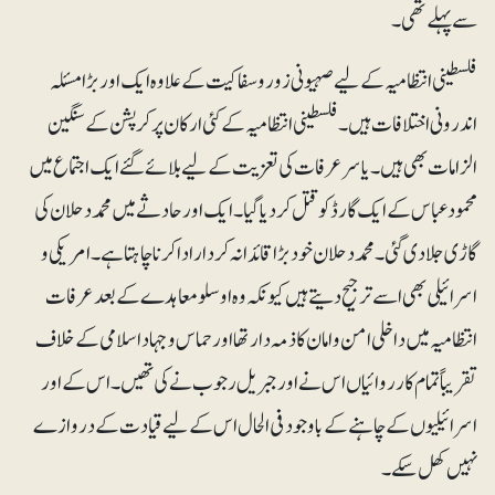
سے پہلے تھی۔
فلسطینی انتظامیہ کے لیے صہیونی زور و سفاکیت کے علاوہ ایک اور بڑا مسئلہ
اندرونی اختلافات ہیں۔ فلسطینی انتظامیہ کے کئی ارکان پر کرپشن کے سنگین
الزامات بھی ہیں۔ یاسر عرفات کی تعزیت کے لیے بلائے گئے ایک اجتماع میں
محمود عباس کے ایک گارڈ کو قتل کر دیا گیا۔ ایک اور حادثے میں محمد دحلان کی
گاڑی جلا دی گئی۔ محمد دحلان خود بڑا قائدانہ کردار ادا کرنا چاہتا ہے۔ امریکی و
اسرائیلی بھی اسے ترجیح دیتے ہیں کیونکہ وہ اوسلو معاہدے کے بعد عرفات
انتظامیہ میں داخلی امن و امان کا ذمہ دار تھا اور حماس و جہاد اسلامی کے خلاف
تقریباً تمام کارروائیاں اس نے اور جبریل رجوب نے کی تھیں۔ اس کے اور
اسرائیلیوں کے چاہنے کے باوجود فی الحال اس کے لیے قیادت کے دروازے
نہیں کھل سکے۔