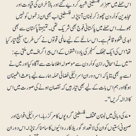
اس حملے میں۳ہزار فلسطینی شہید کر دیے گئے اور بالآخر ان کی قیادت اور
مجاہدین کو اُردن چھوڑ کر لبنان آنا پڑا۔ فلسطینی اب بھی ان زخموں کو نہیں
بھولے۔ اس حملے میں پاکستانی فوج بھی شریک تھی۔ نتیجتاً پاکستان سے بھی
ابدی شکوہ قائم ہے۔ اس سانحے کے لیے عالمی قوتوں نے کس طرح اسٹیج تیار کیا
تھا‘ اس کی ایک جھلک کسنجر کی یادداشتوں کے اس پیراگراف میں ملتی ہے:
’’میں نے اسحاق رابن کو اُردن سے موصولہ اطلاعات سے آگاہ کیا اور میں نے
اسے یہ بھی بتایا کہ اس دوران اسرائیلی فضائی حملہ ہمارے لیے باعث اطمینان
ہوگا اور ہم اس بات کے لیے بھی تیار ہیں کہ نقصان ہونے کی صورت میں اس
کا ازالہ کریں‘‘۔
۷۰ کی دہائی میں لبنان مختلف فلسطینی گروپوں کا مرکز رہا۔ اسرائیلی افواج اور
صہیونی بستیوں کو ان کی لاتعداد گوریلا کارروائیوں کا سامنا کرنا پڑا۔ اس دوران