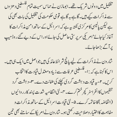
تشکیل میں دونوں شریک تھے۔ ابومازن نے حماس سمیت تمام فلسطینی دھڑوں
سے مذاکرات کیے ہیں۔ گاہے بہ گاہے قومی حکومت کی تشکیل کی بات بھی کی
ہے لیکن پالیسی کا مرکزی نکتہ یہ ہے کہ اسرائیل کے ساتھ امن مذاکرات کا
آغاز کیا جائے‘ امریکی سرپرستی حاصل کی جائے اور اس کے دیے گئے روڈمیپ
پر آگے بڑھا جائے۔
شارون نے مذاکرات کے لیے پانچ شرائط عائد کی ہیں جو اصل میں ایک ہی ہیں۔
اس کا کہنا ہے کہ: ۱-فلسطینی عرفات سے زیادہ معتدل قیادت کا انتخاب
کریں۔ ۲- یہ قیادت دہشت گردی کچلنے کی ضمانت دے۔ ۳- دہشت گرد
تنظیموں کا انفراسٹرکچر ختم کرے۔ ۴- نئی انتظامیہ شدت پسند کارروائیوں
(انتفاضہ) کا خاتمہ کرے۔ ۵-نئی قیادت اسرائیل کے ساتھ مذاکرات و
مفاہمت کا اختیار و صلاحیت رکھتی ہو۔ شارون نے امریکا کے سامنے بھی تین