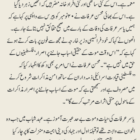
معمہ ہے۔ اس کے کئی ساتھی اور کئی افراد خانہ مصّرہیں کہ انھیں زہر دیا گیا
ہے۔ اس کے بھائی محسن عرفات نے ۲۰نومبر کو پیرس سے واپسی پر کہا ہے کہ
ہمیں یاسرعرفات کی وفات کے بارے میں صحیح حقائق نہیں بتائے جارہے۔
انھوں نے کہا کہ خود فرانسیسی وزیرخارجہ نے مجھ سے فون پر بات کرتے ہوئے
کہا ہے کہ ’’اس وقت موت کے حقیقی اسباب جاننے پر اصرار‘ فلسطینیوں کے
حق میں نہیں ہے‘‘۔ محسن عرفات نے اس امر پر بھی دکھ کا اظہار کیا کہ
’’فلسطینی قیادت اسرائیلی ذمہ داران کے ساتھ امن مذاکرات شروع کرنے
میں مصروف ہے اور سمجھتی ہے کہ موت کے اسباب جاننے پر اصرار مذاکرات
کے ماحول پر منفی اثرات مرتب کرے گا‘‘۔
یاسر عرفات کی حیات و موت بے حد عبرت آموز ہے۔ عہدشباب میں جب وہ
اخوان سے وابستہ تھے تو قبلۂ اول اور جہاد کی دینی اہمیت و منزلت کا پرچار کیا