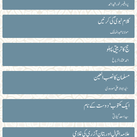
پروفیسر خورشید احمد
کلام نبویؐ کی کرنیں
مولانا عبد المالک
حج کا تربیتی پہلو
احمد مختار الزباخ
مسلمان کا نصب العین
سیّد ابوالاعلیٰ مودودی
ایک مکتوب‘ دوست کے نام
سید اسعد گیلانی ؒ
علامہ اقبال اور بتانِ آزری کی غلامی