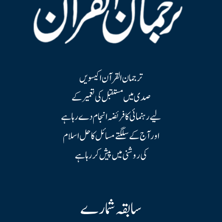
ترجمان القرآن اکیسویں
صدی میں مستقبل کی تعمیر کے
لیے رہنمائی کا فریضہ انجام دے رہا ہے
اور آج کے سلگتے مسائل کا حل اسلام
کی روشنی میں پیش کر رہا ہے
سابقہ شمارے