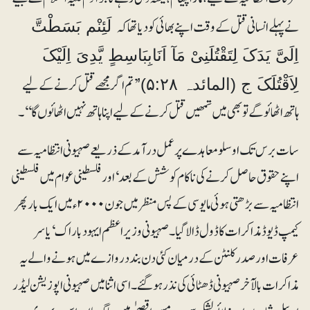
نے پہلے انسانی قتل کے وقت اپنے بھائی کو دیا تھاکہ
لَئِنْم بَسَطْتَّ
اِلَیَّ یَدَکَ لِتَقْتُلَنِیْ مَآ اَنَابِبَاسِطٍ یَّدِیَ اِلَیْکَ
’تم اگر مجھے قتل کرنے کے لیے
لِاَقْتُلَکَ ج (المائدہ ۵:۲۸)’
ہاتھ اٹھائو گے تو بھی میں تمھیں قتل کرنے کے لیے اپنا ہاتھ نہیں اٹھائوں گا‘‘۔
سات برس تک اوسلو معاہدے پر عمل درآمد کے ذریعے صہیونی انتظامیہ سے
اپنے حقوق حاصل کرنے کی ناکام کوشش کے بعد‘ اور فلسطینی عوام میں فلسطینی
انتظامیہ سے بڑھتی ہوئی مایوسی کے پس منظر میں جون ۲۰۰۰ء میں ایک بار پھر
کیمپ ڈیوڈ مذاکرات کا ڈول ڈالا گیا۔ صہیونی وزیراعظم ایہود باراک‘ یاسر
عرفات اور صدر کلنٹن کے درمیان کئی دن بند دروازے میں ہونے والے یہ
مذاکرات بالآخر صہیونی ڈھٹائی کی نذر ہوگئے۔ اسی اثنا میں صہیونی اپوزیشن لیڈر