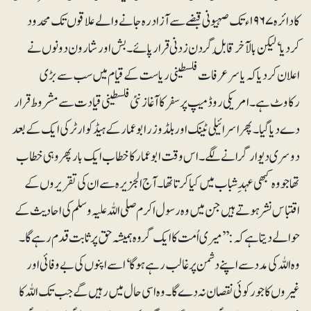
کا دائرہ ۱۹۶۷ء تک صہیونی قبضے سے آزاد رہ جانے والے علاقوں تک محدود
کردیا‘ لیکن بالآخر قابلِ گردن زدنی قرار پائے۔ بش اور شارون دونوں نے
اعلان کر دیا کہ یاسر عرفات فلسطینی ریاست کے قیام میں سب سے بڑی
رکاوٹ ہے۔ امریکی روڈمیپ پر سفر کا آغاز نئی فلسطینی قیادت سے مشروط قرار
دے دیا گیا۔ پھر اسرائیلی ٹینک اور بلڈوزر ابوعمار کے ہیڈ کوارٹر کی ایک کے بعد
دوسری دیوار گرانے لگے۔ اس وقت ابوعمار کا خطاب ایک بار پھر وہی خطاب
تھا جو وہ کبھی عہدِشباب میں کیا کرتا تھا۔ آج الجزیرہ سے ان کی تقریروں کے
اقتباس نشر ہوتے ہیں جن میں وہ رسول اکرم صلی اللہ علیہ وسلم کی احادیث کے
حوالے دیتا ہے کہ:’’ میری اُمت کا ایک گروہ ہمیشہ حق پر ثابت قدم رہے گا۔
وہ اللہ کی مدد سے اپنے دشمن پر غالب رہے ہوگا‘ اسے اپنوں کی بے وفائی اور
غیروں کا جور کوئی نقصان نہ دے گا۔ وہ اسی حال میں رہیں گے جب تک اللہ کا