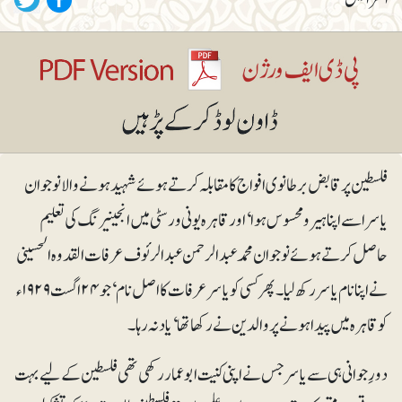
فلسطین پر قابض برطانوی افواج کا مقابلہ کرتے ہوئے شہید ہونے والا نوجوان
یاسر اسے اپنا ہیرو محسوس ہوا‘اور قاہرہ یونی ورسٹی میں انجینیرنگ کی تعلیم
حاصل کرتے ہوئے نوجوان محمد عبدالرحمن عبدالرئوف عرفات القدوہ الحسینی
نے اپنا نام یاسر رکھ لیا۔ پھر کسی کو یاسر عرفات کا اصل نام‘ جو ۲۴ اگست ۱۹۲۹ء
کو قاہرہ میں پیدا ہونے پر والدین نے رکھاتھا‘ یاد نہ رہا۔
دورِ جوانی ہی سے یاسر جس نے اپنی کنیت ابوعمار رکھی تھی فلسطین کے لیے بہت