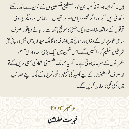
ہیں۔ اگر ایسا ہوا تو خاکم بدہن خود فلسطینی فلسطینیوں کے خون سے ہاتھ رنگتے
دکھائی دیں گے اور اگر محمود عباس اور ساتھیوں نے حماس اور دیگر جہادی
قوتوں کے ساتھ مفاہمت و یک جہتی کا موقع ہاتھ سے نہ جانے دیا تو نہ صرف
سیاسی طور پر ان کے وزن و رسوخ میں اضافہ ہوگا بلکہ میدان میں بھی وہ اپنی کئی
شرطیں تسلیم کروا سکیں گے۔ اس ضمن میں ایک بڑی ذمہ داری مسلم
حکمرانوں کے سر عائد ہوتی ہے۔ اگر یہ ممالک فلسطینی اتحاد کی سعی کریں گے تو
نہ صرف فلسطینیوں کے لیے اُمید کی شمع روشن کریں گے بلکہ اپنے مصائب
میں بھی کمی کا سامان کریں گے۔
دسمبر ۲۰۰۴
فہرست مضامین