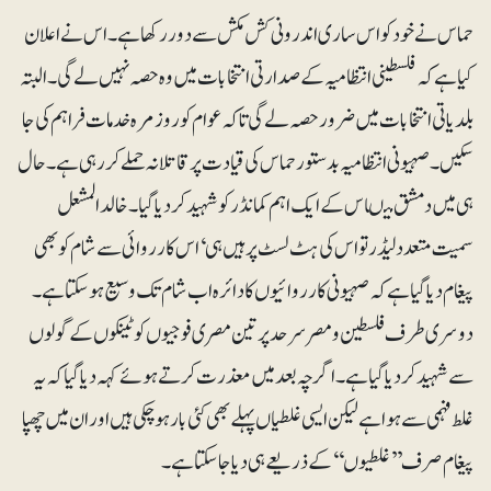
حماس نے خود کو اس ساری اندرونی کش مکش سے دور رکھا ہے۔ اس نے اعلان
کیا ہے کہ فلسطینی انتظامیہ کے صدارتی انتخابات میں وہ حصہ نہیں لے گی۔ البتہ
بلدیاتی انتخابات میں ضرور حصہ لے گی تاکہ عوام کو روز مرہ خدمات فراہم کی جا
سکیں۔ صہیونی انتظامیہ بدستور حماس کی قیادت پر قاتلانہ حملے کر رہی ہے۔ حال
ہی میں دمشق میںاس کے ایک اہم کمانڈر کو شہید کر دیا گیا۔ خالد المشعل
سمیت متعدد لیڈر تو اس کی ہٹ لسٹ پر ہیں ہی‘ اس کارروائی سے شام کو بھی
پیغام دیاگیا ہے کہ صہیونی کارروائیوں کا دائرہ اب شام تک وسیع ہوسکتا ہے۔
دوسری طرف فلسطین و مصر سرحد پر تین مصری فوجیوں کو ٹینکوں کے گولوں
سے شہید کر دیا گیا ہے۔ اگرچہ بعد میں معذرت کرتے ہوئے کہہ دیا گیا کہ یہ
غلط فہمی سے ہواہے لیکن ایسی غلطیاں پہلے بھی کئی بار ہوچکی ہیں اور ان میں چھپا
پیغام صرف ’’غلطیوں‘‘ کے ذریعے ہی دیا جا سکتا ہے۔