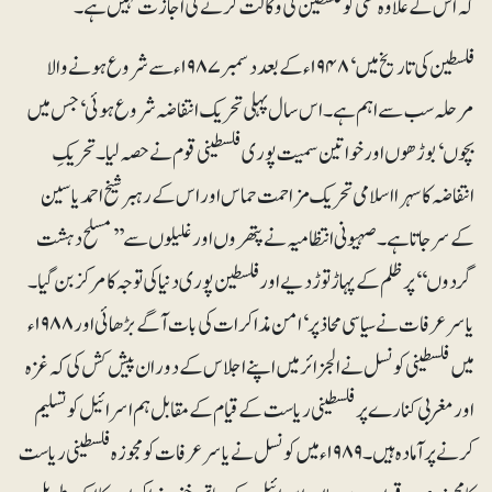
کہ اس کے علاوہ کسی کو فلسطین کی وکالت کرنے کی اجازت نہیں ہے۔
فلسطین کی تاریخ میں‘ ۱۹۴۸ء کے بعد دسمبر ۱۹۸۷ء سے شروع ہونے والا
مرحلہ سب سے اہم ہے۔ اس سال پہلی تحریک انتفاضہ شروع ہوئی‘ جس میں
بچوں‘ بوڑھوں اور خواتین سمیت پوری فلسطینی قوم نے حصہ لیا۔ تحریکِ
انتفاضہ کا سہرا اسلامی تحریک مزاحمت حماس اور اس کے رہبر شیخ احمد یاسین
کے سر جاتا ہے۔ صہیونی انتظامیہ نے پتھروں اور غلیلوں سے ’’مسلح دہشت
گردوں‘‘ پر ظلم کے پہاڑ توڑ دیے اور فلسطین پوری دنیا کی توجہ کا مرکز بن گیا۔
یاسر عرفات نے سیاسی محاذ پر‘ امن مذاکرات کی بات آگے بڑھائی اور ۱۹۸۸ء
میں فلسطینی کونسل نے الجزائر میں اپنے اجلاس کے دوران پیش کش کی کہ غزہ
اور مغربی کنارے پر فلسطینی ریاست کے قیام کے مقابل ہم اسرائیل کو تسلیم
کرنے پر آمادہ ہیں۔ ۱۹۸۹ء میں کونسل نے یاسرعرفات کو مجوزہ فلسطینی ریاست