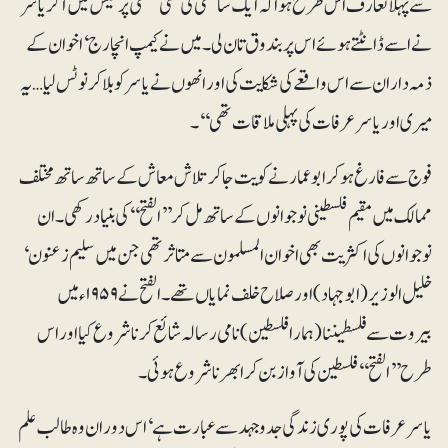
سے پہلا تعارف اس طرح ہوا کہ ایک ساتھی کی کسی غلطی پر طیش میں آکر یاسر
نے اسے ڈانٹتے ہوئے اس پر بندوق تان لی۔ میں نے کیمپ انچارج‘ اخوان کے
ذمہ داران سے اس واقعے کی شکایت کی اور انھوں نے یاسر کو بلا کر نوٹس لیا… یہ
میری اور یاسر عرفات کی پہلی ملاقات تھی‘‘۔
فوج سے فارغ ہو کر ابوعمار نے کویت جاکر تلاش معاش کے ساتھ ساتھ مختلف
ممالک میں مقیم فلسطینی نوجوانوں کے ساتھ مل کر ’’الفتح‘‘ کی بنیاد رکھی۔ ان
نوجوانوں کی اکثریت بھی اخوان المسلمون سے متاثر تھی جن میں سلیم زعنون‘
خلیل الوزیر (ابوجہاد) اور صلاح خلف نمایاں تھے۔ الفتح نے ۱۹۵۹ء میں
بیروت سے فلسطیننا (ہمارا فلسطین) نامی رسالہ شائع کرنا شروع کیا اور اس
طرح ’’الفتح‘‘ فلسطین کی آواز بن کر ابھرنا شروع ہوئی۔
یاسر عرفات کی پوری زندگی جدوجہد سے عبارت ہے‘ اس دوران وہ طالب علم