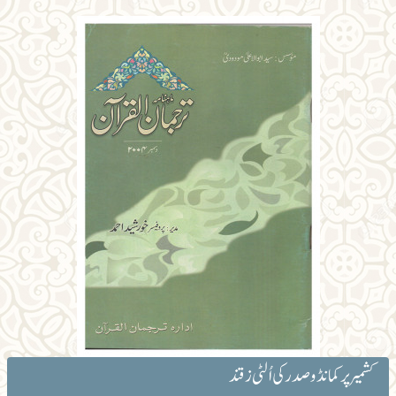
کشمیر پر کمانڈو صدر کی اُلٹی زقند