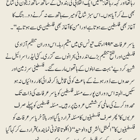
رہا تھا اور کہہ رہا تھا: ’’میں ایک انقلابی کی بندوق کے ساتھ ساتھ زیتون کی شاخ
بھی لے کر آیا ہوں۔ اس سبز شاخ کو میرے ہاتھ سے نہ گرنے دو… جنگ کا
آغاز بھی فلسطین سے ہوتا ہے اور امن کا آغاز بھی فلسطین ہی سے ہوتا ہے‘‘۔
یاسر عرفات ۱۹۹۴ء تک تیونس ہی میں مقیم رہا۔ اس دوران تنظیم آزادی
فلسطین اور الفتح تنظیم بڑے اندرونی بحرانوں سے گزری۔ کئی لیڈر اسرائیل نے
شہید کر دیے‘ بہت سے اپنوں کے ہاتھوں مارے گئے۔ فلسطینی سرزمین اور
سرحدوں سے دُور ہونے کے باعث کوئی قابلِ ذکر فدائی کارروائیاں نہ ہو
سکیں۔البتہ اس دوران پورے مسئلہ فلسطین کو یاسر عرفات کی ذات تک
محدود کرنے کی عالمی کوششیں عروج پر رہیں۔ مسئلہ فلسطین کو پہلے صرف
عربوں کا‘ پھر صرف فلسطینیوں کا مسئلہ قرار دیا گیا اور بالآخر یاسرعرفات کو
فلسطینیوں کا ’’الممثل الشرعی والوحید‘‘ (اکلوتا قانونی نمایندہ) قرار دے کر کہا گیا