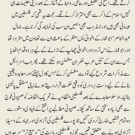
کرتے تھے۔ الفتح کی تشکیل اور عالمی روابط کے آغاز کے بعد دینی تعلیمات ہی
نہیں اسلام کے ذکر سے بھی احتراز کرنے لگے۔ حجت یہ تھی کہ فلسطین میں
عیسائی بھی ہیں اور لامذہب بھی‘ ہمیں ان سب کی نمایندگی کرنا ہے۔ جمال
عبدالناصر‘ابوعمار کے اخوانی پس منظر کے باعث ان سے تعاون میں متردد تھا
اور ابوعمار نے اس تردد اور اخوانی چھاپ کے ازالے کے لیے ہر وہ قدم اٹھایا
جس سے ان کے تئیں عرب حکمران مطمئن ہو سکتے تھے۔ پھر جب اسرائیل
سے مذاکرات شروع کیے تو اسے مطمئن کرنے‘ اس کا دل جیتنے اور معاہدہ یقینی
بنانے کے لیے دست برداری کو وقتی حکمت قرار دیتے ہوئے اپنی مستقل پالیسی
بنا لیا۔ اوسلو معاہدے کے بعد فلسطینی انتظامیہ نے تحریکِ انتفاضہ کو صہیونی فوج
سے بھی زیادہ سختی کے ساتھ کچلا۔ صہیونی مطالبے پر الفتح کے بنیادی دستور سے
وہ تمام شقیں خارج کر دی گئیں جو پورے فلسطین کی آزادی اور جہاد کے وسیلۂ
آزادی ہونے سے متعلق تھیں۔ مجوزہ فلسطینی ریاست کی ’’وسیع تر‘‘ سرحدوں