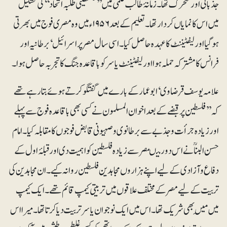
جذباتی اور متحرک تھا۔ زمانۂ طالب علمی میں ’’فلسطینی طلبہ اتحاد‘‘ کی تشکیل
میں اس کا نمایاں کردار تھا۔ تعلیم کے بعد ۱۹۵۶ء میں وہ مصری فوج میں بھرتی
ہوگیا اور لیفٹیننٹ کا عہدہ حاصل کیا۔ اسی سال مصر پر اسرائیل‘ برطانیہ اور
فرانس کا مشترکہ حملہ ہوا اور لیفٹیننٹ یاسر کو باقاعدہ جنگ کا تجربہ حاصل ہوا۔
علامہ یوسف قرضاوی‘ ابوعمار کے بارے میں گفتگو کرتے ہوئے بتا رہے تھے
کہ ’’فلسطین پر قبضے کے بعد اخوان المسلمون نے کسی بھی باقاعدہ فوج سے پہلے
اور زیادہ جرأت و جذبے سے برطانوی و صہیونی قابض فوجوں کا مقابلہ کیا۔ امام
حسن البناؒ نے اس دور میںمصر سے زیادہ فلسطین کو اہمیت دی اور قبلۂ اول کے
دفاع و آزادی کے لیے اپنے ہزاروں مجاہدین فلسطین روانہ کیے۔ ان مجاہدین کی
تربیت کے لیے مصر کے مختلف علاقوں میں تربیتی کیمپ قائم تھے۔ ایک کیمپ
میں مَیں بھی شریک تھا۔ اس میں ایک نوجوان یاسر تربیت دیا کرتا تھا۔ میرا اس