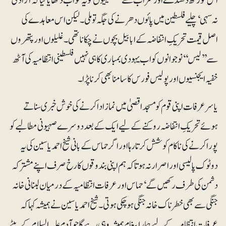
اس گورکھ دھندے اور سراب سے فلسطینیوں کو یہ خواب دکھایا گیا کہ آزادی
نہ سہی‘ چلیے فلسطین میں پائوں دھرنے کی جگہ تو ملی۔ لیکن اس معاہدے کی
اصل قیمت تحریکِ انتفاضہ کے ابابیل بچوں نے چکانا تھی۔ غلیلوں اور پتھروں
سے ’’لیس‘‘ نوجوانوں کو اب یہودی بمباری کا ہی نہیں فلسطینی انتظامیہ کی آٹھ
خفیہ ایجنسیوں اور پولیس فورس کا سامنا بھی کرنا پڑا۔
یاسرعرفات اپنی قوم کو مسجد اقصیٰ میں نماز ادا کرنے کی خوش خبری سناتے
ہوئے تحریکِ انتفاضہ روکنے کے لیے ایک کے بعد دوسرے صہیونی مطالبے کو
پورا کرنے کی ناکام کوشش کرتا رہا اور اگر حماس کے بانی شیخ احمد یاسین کی یہ
دوٹوک پالیسی اور اصرار نہ ہوتا کہ ہم اپنی بندوقوں کا رخ صرف اپنے مشترکہ
دشمن کی طرف رکھیں گے‘ حماس اور عرفات انتظامیہ کے درمیان لبنانی خانہ
جنگی سے بھی خطرناک خانہ جنگی ہوچکی ہوتی۔ شیخ احمد یاسین نے ہمیشہ کہا کہ
عرفات انتظامیہ کے لیے ہمارا پیغام ہمیشہ وہی رہے گا جو آدم علیہ السلام کے بیٹے