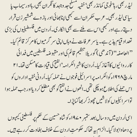
لیڈر بھی رہا‘ فوجی کمانڈر بھی‘ خفیہ مسلح جدوجہد کا نگران بھی رہا اور سیماب پا
سیاسی لیڈر بھی۔ عرب حکمران اسے کبھی اپنا بھائی اور بازوے شمشیر زن قرار
دیتے رہے اور کبھی اس سے ملنے سے بھی انکاری۔ اُردن میں فلسطینیوں کی بڑی
تعداد قیام پذیر ہے۔ یاسر عرفات نے وہاں اپنی سرگرمیوں کا مرکز قائم کیا۔
’’العاصفہ‘‘ (آندھی) گوریلا تنظیم قائم کی اور مقبوضہ فلسطین میں فدائی
کارروائیوں کا آغاز کیا۔ اُردن کا شہر الکرامہ‘ الفتح کی قیادت کا مسکن تھا۔ ۲۱
مارچ ۱۹۶۸ء کو الکرامہ پر اسرائیلی فوجوں نے حملہ کیا۔ اُردنی خفیہ اداروں کو
اس حملے کی اطلاع ہو چکی تھی۔ انھوں نے الفتح کو بھی مطلع کر دیا اور جب حملہ ہوا
تو اسرائیلیوں کو لاشیں چھوڑ کر بھاگنا پڑا۔
اسی اُردن میں دو سال بعد ستمبر ۱۹۷۰ء کو شاہ حسین کے حکم پر فلسطینی کیمپوں
پر دھاوا بولا گیا۔ الزام یہ تھا کہ حکومتِ اردن کے خلاف بغاوت کر رہے ہیں۔