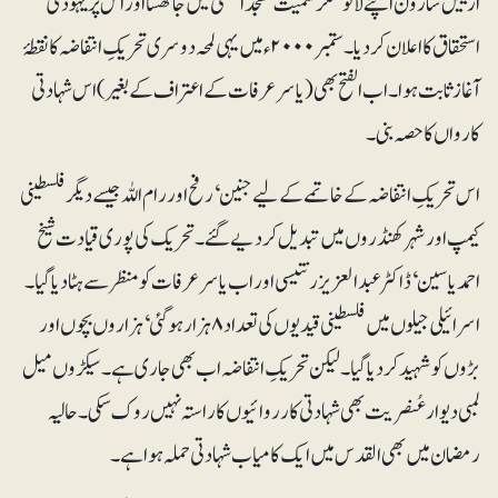
ارییل شارون اپنے لائولشکر سمیت مسجد اقصیٰ میں جا گھسا اور اس پر یہودی
استحقاق کا اعلان کر دیا۔ ستمبر ۲۰۰۰ء میں یہی لمحہ دوسری تحریکِ انتفاضہ کا نقطۂ
آغاز ثابت ہوا۔ اب الفتح بھی (یاسر عرفات کے اعتراف کے بغیر) اس شہادتی
کارواں کا حصہ بنی۔
اس تحریکِ انتفاضہ کے خاتمے کے لیے جنین‘ رفح اور رام اللہ جیسے دیگر فلسطینی
کیمپ اور شہر کھنڈروں میں تبدیل کر دیے گئے۔ تحریک کی پوری قیادت شیخ
احمد یاسین‘ ڈاکٹر عبدالعزیز رنتیسی اور اب یاسر عرفات کو منظر سے ہٹا دیا گیا۔
اسرائیلی جیلوں میں فلسطینی قیدیوں کی تعداد ۸ ہزار ہوگئی‘ ہزاروں بچوں اور
بڑوں کو شہید کر دیا گیا۔ لیکن تحریکِ انتفاضہ اب بھی جاری ہے۔ سیکڑوں میل
لمبی دیوار عُنصریت بھی شہادتی کارروائیوں کا راستہ نہیں روک سکی۔ حالیہ
رمضان میں بھی القدس میں ایک کامیاب شہادتی حملہ ہوا ہے۔