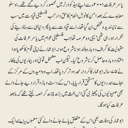
یاسر عرفات ۲۰۰۱ء سے اپنے ہیڈ کوارٹر میں محصور کر دیے گئے تھے۔ اوسلو
معاہدے کے بعد امن کا نوبل انعام کا حق دار‘ اب فلسطینی قیادت میں سب
سے ناپسندیدہ شخص بن گیا تھا۔ اسے قیادت سے یا پھر دنیا ہی سے ہٹا دینے کی
تکرار ہو رہی تھی‘ یہی وہ عرصہ تھا جب فلسطینی عوام میں یاسرعرفات کی
مقبولیت کا گراف دوبارہ بلند ہونا شروع ہوا۔ ابوعمار نے اپنی قوم کا کھویا ہوا
اعتماد دوبارہ حاصل کرنا شروع کیا۔ لیکن اب مضمحل قویٰ اور بیماریوں کی یلغار
نے ۷۵ سالہ ابوعمار کا کردار محدود تر کر دیا تھا۔ اب وہ امیدوں کے مرکز کے
بجاے ہمدردیوں کا مستحق قرار پایا۔ اس کے دست و بازو قرار دیے جانے والے
بھی صہیونیوں کی چھیڑی گئی اس بحث میں بڑھ چڑھ کر حصہ لیتے تھے کہ مابعد
عرفات کیا ہوگا۔
ابوعمار کی وفات بھی اس کے متعلق پائے جانے والے کئی معموں میںسے ایک