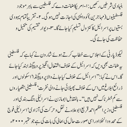
بنیادی شرطیں رکھیں: ۱- امریکا ضمانت دے کہ فلسطین سے باہر موجود
فلسطینیوں (مہاجرین) کو واپسی کی اجازت نہیں ہوگی۔ ۲-تقریباً تمام یہودی
بستیوں پر اسرائیل کا کنٹرول تسلیم کیا جائے گا۔ ۳- دیوار تقسیم کی تکمیل و
حفاظت کی جائے گی۔
لیکوڈ پارٹی کے اجلاس سے خطاب کرتے ہوئے شارون نے کہا ہے کہ فلسطینی
یہ ضمانت بھی دیں کہ اسرائیل کے خلاف اشتعال انگیز پروپیگنڈا بند کیا جائے
گا۔ اس نے کہا: ’’اسرائیل کے خلاف کیا جانے والا پروپیگنڈا‘ اسکولوں اور
ذرائع ابلاغ میں اس کے خلاف پھیلائی جانے والی نفرت‘ فلسطینی ہتھیاروں
سے کم خطرناک نہیں ہیں‘‘۔بالمقابل ابومازن نے اسرائیلی جنگ بندی اور
فلسطینی وزیراعظم احمدقریع ابوعلاء نے نقل و حرکت کی آزادی‘ اسرائیلی فوج
کے محدود انخلااور اسی صورت حال کی بحالی کی بات کی ہے جو ستمبر ۲۰۰۰ء