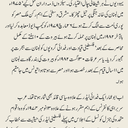
یہودیوں نے ہر شیطانی چال اختیار کی۔ سیکڑوں ذمہ داران قتل کیے‘ ۱۹۷۵ء
میں لبنان کی خانہ جنگی پر تیل چھڑکا۔ مشرق وسطیٰ کے اہم رکن ملک مصر کو
پوری اُمت سے الگ کرتے ہوئے ۲۶مارچ ۱۹۷۹ء کو کیمپ ڈیوڈ معاہدہ کر لیا اور
بالآخر ۱۹۸۲ء میں لبنان پر حملہ کرتے ہوئے بیروت کے ۱۰ ہفتے کے مکمل
محاصرے کے بعد‘ فلسطینی قیادت اور فدائی گروپوں کو لبنان سے ہجرت پر
مجبور کر دیا۔ یاسرعرفات ۳۰ اگست ۱۹۸۲ء کو بیروت کی بندرگاہ سے لبنان
میں ۱۱سال قیام کے بعد رخصت ہوا اور مصر سے ہوتا ہوا تیونس میں جا مقیم
ہوا۔
اب ابوعمار ایک فدائی لیڈر کے علاوہ سیاسی قائد بھی شمار ہوتا تھا۔ عرب
سربراہی کانفرنس کے اہم مقرر ہونے کے علاوہ ۱۳ نومبر ۱۹۷۴ء کو وہ اقوام
متحدہ کی جنرل کونسل کے اجلاس میں پہلے فلسطینی لیڈر کی حیثیت سے خطاب کر