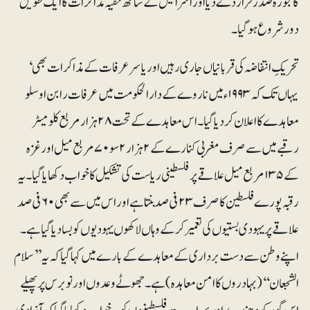
کا مجوزہ صدر قرار دے دیا اور اسرائیل کے ساتھ خفیہ مذاکرات کا ایک طویل
دور شروع ہوگیا۔
تحریکِ انتفاضہ کی قربانیاں جاری رہیں اور یاسرعرفات کے مذاکرات بھی‘
یہاں تک کہ ۱۹۹۳ء میں ناروے کے دارالحکومت میں عرفات رابن اوسلو
معاہدے کا اعلان کر دیا گیا۔ اس معاہدے کے تحت ۲۸ ہزار مربع کلومیٹر
رقبے میں سے صرف مغربی کنارے کے ۲ہزار ۲ سو ۷۰ مربع میل اور غزہ
کے ۱۳۵ مربع میل علاقے پر فلسطینی ریاست کی تشکیل کا خواب دکھایا گیا۔ یہ
رقبہ پورے فلسطین کا صرف ۲۳ فی صد بنتا ہے اور اس میں سے بھی ۶۰ فی صد
علاقے پر یہودی بستیوں کی تعمیر کرکے وہاں لاکھوں یہودیوں کو بسا دیا گیا ہے۔
اپنے وطن سے دست برداری کے معاہدے کے بارے میں کہا گیا کہ یہ ’’سلام
الشجعان‘‘(بہادروں کا امن معاہدہ) ہے۔ جھوٹے وعدوں اور نو برس پر پھیلے