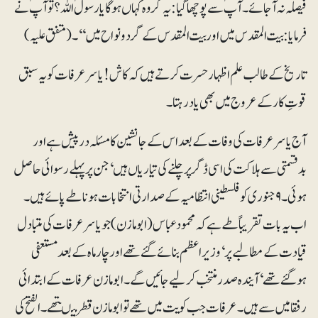
فیصلہ نہ آجائے۔ آپؐ سے پوچھا گیا: یہ گروہ کہاں ہوگا یارسولؐ اللہ؟ توآپؐ نے
فرمایا: بیت المقدس میں اور بیت المقدس کے گردونواح میں‘‘۔(متفق علیہ)
تاریخ کے طالب علم اظہار حسرت کرتے ہیں کہ کاش! یاسر عرفات کو یہ سبق
قوتِ کار کے عروج میں بھی یاد رہتا۔
آج یاسر عرفات کی وفات کے بعد اس کے جانشین کا مسئلہ درپیش ہے اور
بدقسمتی سے ہلاکت کی اسی ڈگر پر چلنے کی تیاریاں ہیں‘ جن پر پہلے رسوائی حاصل
ہوئی۔ ۹جنوری کو فلسطینی انتظامیہ کے صدارتی انتخابات ہونا طے پائے ہیں۔
اب یہ بات تقریباً طے ہے کہ محمود عباس (ابومازن) جو یاسر عرفات کی متبادل
قیادت کے مطالبے پر‘ وزیراعظم بنائے گئے تھے اور چار ماہ کے بعد مستعفی
ہوگئے تھے‘ آیندہ صدر منتخب کر لیے جائیں گے۔ ابومازن عرفات کے ابتدائی
رفقا میں سے ہیں۔ عرفات جب کویت میں تھے تو ابومازن قطر میںتھے۔ الفتح کی