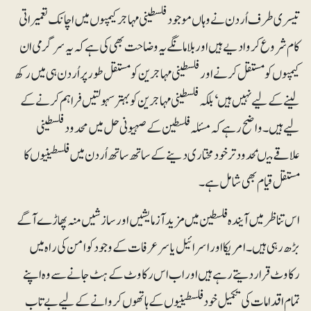
تیسری طرف اُردن نے وہاں موجود فلسطینی مہاجر کیمپوں میں اچانک تعمیراتی
کام شروع کروا دیے ہیں اور بلامانگے یہ وضاحت بھی کی ہے کہ یہ سرگرمی ان
کیمپوں کو مستقل کرنے اور فلسطینی مہاجرین کو مستقل طور پر اُردن ہی میں رکھ
لینے کے لیے نہیں ہیں‘ بلکہ فلسطینی مہاجرین کو بہتر سہولتیں فراہم کرنے کے
لیے ہیں۔ واضح رہے کہ مسئلہ فلسطین کے صہیونی حل میں محدود فلسطینی
علاقے میںمحدود تر خودمختاری دینے کے ساتھ ساتھ اُردن میں فلسطینیوں کا
مستقل قیام بھی شامل ہے۔
اس تناظر میں آیندہ فلسطین میں مزید آزمایشیں اور سازشیں منہ پھاڑے آگے
بڑھ رہی ہیں۔ امریکا اور اسرائیل یاسرعرفات کے وجود کو امن کی راہ میں
رکاوٹ قرار دیتے رہے ہیں اور اب اس رکاوٹ کے ہٹ جانے سے وہ اپنے
تمام اقدامات کی تکمیل خود فلسطینیوں کے ہاتھوں کروانے کے لیے بے تاب