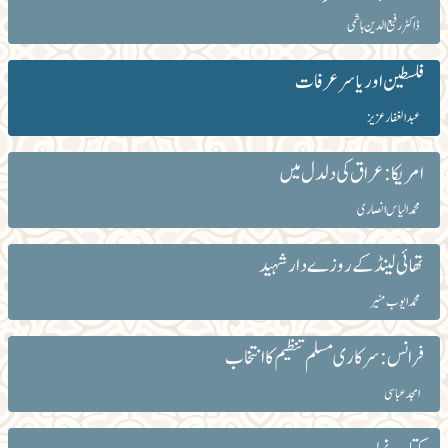
ڈاکٹر رفیع الدین ہاشمی
فلسطین اور یاسر عرفات
عبد الغفار عزیز
امریکا: عراق کی دلدل میں
محمد الیاس انصاری
تھائی لینڈ کے روزے دار شہید
محمد ایوب منیر
فرانس: سرکاری مسلم تنظیم کا انتخاب
امجد عباسی