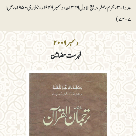
عدد ۱-۳، محرم، صفر، ربیع الاول ۱۳۶۹ھ، دسمبر ۱۹۴۹ء- جنوری ۱۹۵۰ء، ص۱
۷-۷۲)
دسمبر ۲۰۰۹
فہرست مضامین