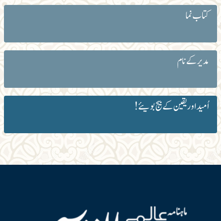
کتاب نما
مدیر کے نام
اُمید اور یقین کے بیج بویئے!