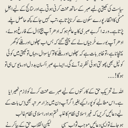
سیاست کی کھیتی پر لمبے صبر کے ساتھ محنت کرنی ہوتی ہے اور نتائج کے لیے اجلِ
مسمّٰی کا انتظار پورے سکون سے کرنا پڑتا ہے، تب کہیں جاکے کچھ حاصل پلّے
پڑتا ہے۔ ورنہ اگر بے صبری کا یہ عالم ہو کہ ادھر آپ بیج ڈال کے فارغ ہوئے،
ادھر آپ بورے خُرجیاں لے کے پہنچ گئے کہ بس اب پھلوں اور غلّے کو گھر
پہنچانا ہے، تو ظاہر بات ہے کہ پھلوں اور غلّے کا تو کیا سوال، وہاں تو کھیتی میں کوئی
کونپل بھی پھوٹتی ہوئی نظر نہ آئے گی۔ ایسا بے صبرا کسان بددل اور مایوس ہی تو
ہوگا!....
اللہ نے تحریکِ حق کے کارکنوں کے لیے صبر سے محنت کرنے کو لازم ٹھیرایا
ہے۔ اس مطالبے کو پورا کیے بغیر اگر آپ دن میں ہزار مرتبہ بھی اِس بات کے
لیے دعائیں کریں کہ غیراسلامی نظام کا غلبہ ختم ہو اور اسلامی نظام غالب
ہوجائے تو ایسی دعائیں موجبِ ثواب سہی ___ لیکن انقلابِ حق کے بپا کرنے