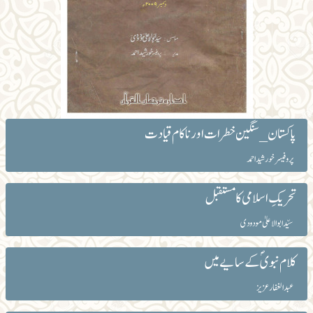
پاکستان _ سنگین خطرات اور ناکام قیادت
پروفیسر خورشید احمد
تحریکِ اسلامی کا مستقبل
سیّد ابوالاعلیٰ مودودی
کلام نبویؐ کے سایے میں
عبد الغفار عزیز