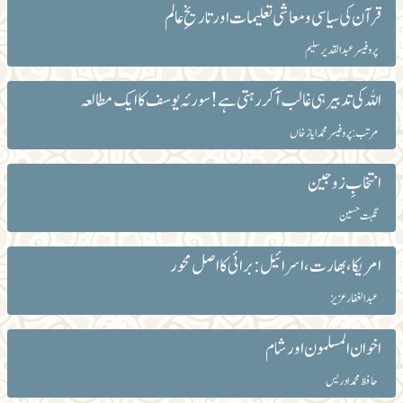
قرآن کی سیاسی و معاشی تعلیمات اور تاریخِ عالم
پروفیسر عبدالقدیرسلیم
اللہ کی تدبیر ہی غالب آکر رہتی ہے! سورئہ یوسف کا ایک مطالعہ
مرتب : پروفیسر محمد ایاز خاں
انتخابِ زوجین
نگہت حسین
امریکا ، بھارت ، اسرائیل : برائی کا اصل محور
عبد الغفار عزیز
اخوان المسلمون اور شام
حافظ محمد ادریس