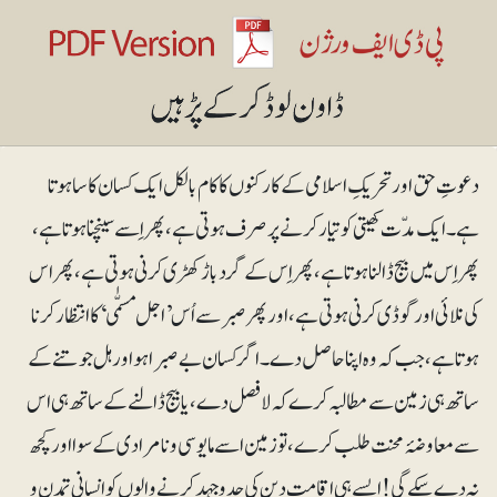
دعوتِ حق اور تحریکِ اسلامی کے کارکنوں کا کام بالکل ایک کسان کا سا ہوتا
ہے۔ ایک مدّت کھیتی کوتیار کرنے پر صرف ہوتی ہے، پھر اِسے سینچنا ہوتا ہے،
پھر اِس میں بیج ڈالنا ہوتا ہے، پھر اِس کے گرد باڑکھڑی کرنی ہوتی ہے، پھر اس
کی نلائی اور گوڈی کرنی ہوتی ہے، اور پھر صبر سے اُس ’اجل مسمّٰی‘ کا انتظار کرنا
ہوتا ہے، جب کہ وہ اپنا حاصل دے۔ اگر کسان بے صبرا ہو اور ہل جوتنے کے
ساتھ ہی زمین سے مطالبہ کرے کہ لافصل دے، یا بیج ڈالنے کے ساتھ ہی اس
سے معاوضۂ محنت طلب کرے، تو زمین اسے مایوسی و نامرادی کے سوا اور کچھ
نہ دے سکے گی! ایسے ہی اقامتِ دین کی جدوجہد کرنے والوں کوانسانی تمدن و