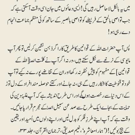
میں یہ بالکل لاحاصل رہیں گی! ایسی دعائوں میں جان اسی وقت آسکتی ہے کہ
جب تواصی بالحق کے فریضے کو تواصی بالصبر کے ساتھ کوئی منظم جماعت انجام
دے رہی ہو!
پس آپ حضرات اللہ کے قوانین کا طریق کار اگر ذہن نشین کرلیں تو پھر آپ
مایوسی کے نرغے سے نکل سکتے ہیں، ورنہ اگر آپ نے کلمٰت اللّٰہ [اللہ کے
قوانین] کے مفہوم کو پیشِ نظر نہ رکھا اور ان کے تقاضے پورے نہ کیے تو آپ
خود تو قنوطیت کا شکار رہیں گے ہی، نہ جانے اور کتنے حوصلہ مند افراد کے دل توڑ
کے اس دنیا سے رخصت ہوںگے اور اس طرح اندیشہ ہے کہ آپ غلبۂ دین کی
حمایت کے بجاے ایک طرح سے صد عن سبیل اللّٰہ کے مجرم قرار پا جائیں۔
وقت ہے کہ آپ اپنے طرزِ فکر کو بدل لیں اور اپنے دلوں میں اُمید اور یقین
کے بیج بوئیں! (’ہمارا معاشرہ‘ ، نعیم صدیقی، ترجمان القرآن، جلد ۳۳،