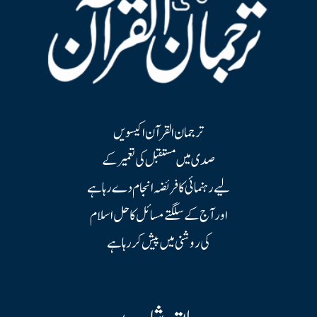
ترجمان القرآن اکیسویں
صدی میں مستقبل کی تعمیر کے
لیے رہنمائی کا فریضہ انجام دے رہا ہے
اور آج کے سلگتے مسائل کا حل اسلام
کی روشنی میں پیش کر رہا ہے