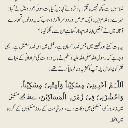
غلاموں سے کچھ نہیں مانگتا۔ بادشاہ نے کہا :یہ کیا بات ہوئی؟ درویش نے کہا:
میرے دو غلام ہیں: ایک حرص اور دوسرا آرزو، جب کہ یہ دونوں تمھارے
آقا ۔ میں نے جنھیں اپنا غلام بنارکھا ہے ان سے مانگنا کیسا؟
یہ بات کہنے اور لکھنے میں جس قدر آسان ہے، عمل میں اسی قدر مشکل ہے۔ یہی
وجہ ہے کہ رسول اللہ صلی اللہ علیہ وسلم نے مال ودولت کی فراوانی کے بجاے
فقر کو پسند فرمایا۔ آپؐ اکثر یہ دعا فرمایا کرتے تھے:
اَللّٰہُمَّ اَحْیِـینِیْ مِسْکِیْناً وَاَمِتْنِیْ مِسْکِیْناً،
، اے اللہ مجھے مسکینی
وَاحْشُرْنِیْ فِیْ زُمْرَۃِ الْمَسَاکِیْنَ
میں زندہ رکھ، مسکینی میں وفات دے، اور قیامت کے روز مسکینوں کے گروہ
میں اٹھا۔