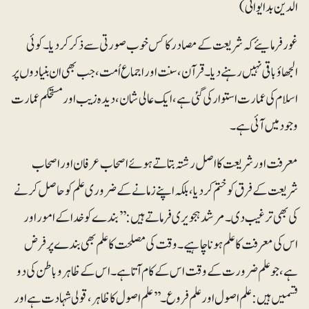
الدین بدایوانی)
غور فرمایئے کہ شریعت کے مصادر کا کس خوب صورتی سے ذکر کردیا۔ کوئی
الجھاؤ باقی نہیں رہنے دیا ۔ قرآن، سنت اور اجماع اُمت، جب بھی ان بنیادوں پر
اسلام کی عمارت استوار کی گئی ہے، ایک عالی شان، دیدہ زیب اور مستحکم عمارت
وجود میں آئی ہے۔
معرفت اور شریعت کا اصل رشتہ بتاتے ہوئے اصحاب عرفان اور اصحاب
شریعت کے فرق کو ختم کردیا، بلکہ اپنے زمانے کے ضروری علم کو حاصل کرنے
کی بھی ترغیب دی۔ مرشدہجویری فرماتے ہیں: ’’بندے کو خدا کے امور اور
اس کی معرفت کا علم ہونا چاہیے۔ وقت کی مصلحت کا علم بھی بندے پر فرض
ہے، جو علم ضرورت کے وقت اس کے کام آتا ہے۔ اس کے ظاہر وباطن کی دو
قسمیں ہیں: علم اصول اور علم فروع۔ ’’علم اصول کا ظاہر ،قولی شہادت ہے اور