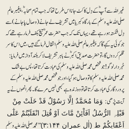
غیر اللہ سے آپؓ کے دِل کا کٹ جانا اس طرح تھا کہ جب تمام صحابہؓ، پیغمبر عالم
صلی اللہ علیہ وسلم کے بارگاہ کبریا میں تشریف لے جانے (وصال پاجانے) سے
دِل شکستہ ہو رہے تھے، یہاں تک کہ جب حضرت عمر ؓ تیغ بکف فرما رہے تھے کہ
جو کوئی یہ کہے گا کہ پیغمبر عالم صلی اللہ علیہ وسلم انتقال فرماگئے ہیں، میں اس کا سر
قلم کردوں گا، توحضرت صدیق اکبرؓ نے باہر تشریف لاکر بلند آواز میں فرمایا:
خبردار لوگو! جو شخص محمدصلی اللہ علیہ وسلم کی عبادت کرتا تھا، پس بے شک
محمدصلی اللہ علیہ وسلم کا تو وصال ہوگیا، اور جو شخص محمد صلی اللہ علیہ وسلم کے
پروردگار کی عبادت کرتا تھا تو وہ زندہ ہے کبھی نہیں مرے گا۔ پھر انھوں نے یہ
آیت پڑھی:
وَمَا مُحَمَّدٌ اِلَّا رَسُوْلٌ قَدْ خَلَتْ مِنْ
قَبْلِہِ الرُّسُلُ اَفَاْئِنْ مَّاتَ اَوْ قُتِلَ انْقَلَبْتُمْ عَلٰٓی
’’محمد صلی اللہ علیہ وسلم
اَعْقَابِکُمْ ط (اٰل عمران ۳:۱۴۴)