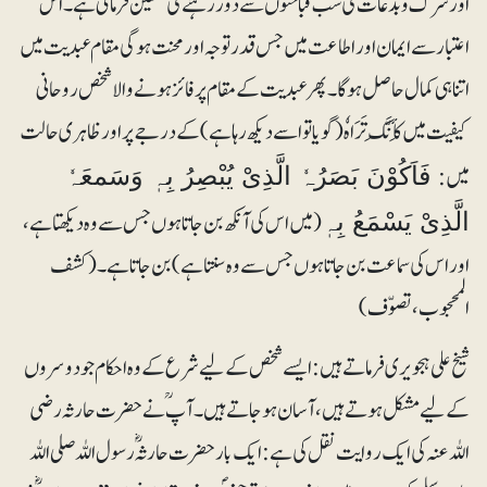
اور شرک وبدعات کی سب قباحتوں سے دور رہنے کی تلقین فرمائی ہے۔ اس
اعتبار سے ایمان اور اطاعت میں جس قدر توجہ اور محنت ہوگی مقام عبدیت میں
اتنا ہی کمال حاصل ہوگا۔ پھر عبدیت کے مقام پر فائز ہونے والا شخص روحانی
کیفیت میں کَأنَّکَ تَرَاہٗ (گویا تو اسے دیکھ رہا ہے) کے درجے پر اور ظاہری حالت
میں:
فَاَکُوْنَ بَصَرُہٗ الَّذِیْ یُبْصِرُ بِہٖ وَسَمعَہٗ
(میں اس کی آنکھ بن جاتا ہوں جس سے وہ دیکھتا ہے،
الَّذِیْ یَسْمَعُ بِہٖ
اور اس کی سماعت بن جاتا ہوں جس سے وہ سنتا ہے) بن جاتا ہے۔ (کشف
المحجوب، تصوّف)
شیخ علی ہجویری فرماتے ہیں: ایسے شخص کے لیے شرع کے وہ احکام جو دوسروں
کے لیے مشکل ہوتے ہیں، آسان ہوجاتے ہیں۔ آپؒ نے حضرت حارثہ رضی
اللہ عنہ کی ایک روایت نقل کی ہے: ایک بار حضرت حارثہؓ رسول اللہ صلی اللہ