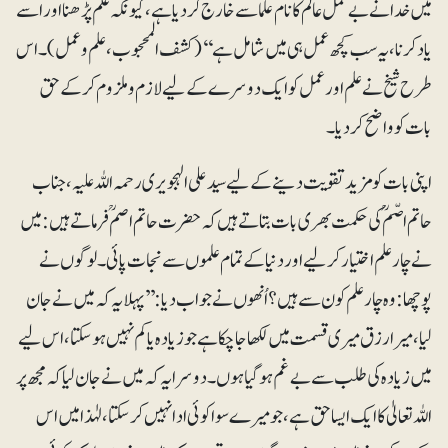
میں خدا نے بے عمل عالم کا نام علما سے خارج کردیا ہے، کیونکہ علم پڑھنا اور اسے
یاد کرنا، یہ سب کچھ عمل ہی میں شامل ہے‘‘(کشف المحجوب، علم وعمل)۔ اس
طرح شیخ نے علم اور عمل کو ایک دوسرے کے لیے لازم وملزوم کرکے حق
بات کو واضح کردیا۔
اپنی بات کو مزید تقویت دینے کے لیے سید علی الہجویری رحمہ اللہ علیہ، جناب
حاتم اصّمؒ کی حکمت بھری بات بتاتے ہیں کہ حضرت حاتم اصم ؒ فرماتے ہیں: میں
نے چار علم اختیار کرلیے اور دنیا کے تمام علموں سے نجات پائی۔ لوگوں نے
پوچھا: وہ چار علم کون سے ہیں؟ اُنھوں نے جواب دیا: ’’پہلا یہ کہ میں نے جان
لیا، میرا رزق میری قسمت میں لکھا جاچکا ہے جو زیادہ یا کم نہیں ہوسکتا، اس لیے
میں زیادہ کی طلب سے بے غم ہوگیا ہوں۔ دوسر ایہ کہ میں نے جان لیا کہ مجھ پر
اللہ تعالیٰ کا ایک ایسا حق ہے، جو میرے سوا کوئی ادا نہیں کرسکتا، لہٰذا میں اس