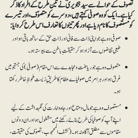
تصوف کے حوالے سے سید ہجویری ؒ نے تین طرح کے افراد کا ذکر
کیا ہے ۔ ایک کو وہ صوفی کہتے ہیں، دوسرے کو متصوّف، اور تیسرے
کو مستصوف کا نام دیا ہے اور پھر تینوں کا تعارف اس طرح کروایا:
صوفی وہ ہے جو اپنی ذات سے فانی اور ذاتِ حق کے ساتھ باقی ہو اور
طبعی تقاضوں سے آزاد ہو کر حقیقت ِ باطن سے پیوستہ ہو۔
متصوف وہ ہے جو ریاضت ومجاہدے سے اس مقام (صوفی)کی جستجو میں
غرق ہو اور ہر امر میں صوفیاے عظام کا طریقِ زیست ملحوظ ِ خاطر رکھتا
ہو۔
مستصوف وہ ہے جو مال ومتاع اور جاہ وامارت کی نگہداشت کے لیے
اپنے آپ کو صوفیا کی طرح بنائے رکھنے میں مشغول ہو اور ان دونوں
مقاموں سے مطلق آگاہ نہ ہو۔(کشف المحجوب، تصوّف کی حقیقت،