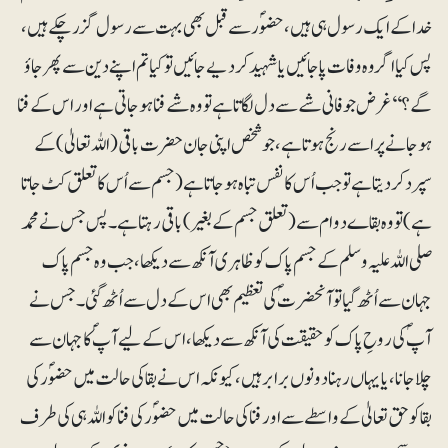
خدا کے ایک رسول ہی ہیں، حضوؐرسے قبل بھی بہت سے رسول گزر چکے ہیں،
پس کیا اگر وہ وفات پاجائیں یا شہید کردیے جائیں تو کیا تم اپنے دین سے پھر جاؤ
گے؟‘‘ غرض جو فانی شے سے دل لگاتا ہے تو وہ شے فنا ہوجاتی ہے اور اس کے فنا
ہوجانے پر اسے رنج ہوتا ہے، جو شخص اپنی جان حضرت باقی (اللہ تعالیٰ) کے
سپرد کردیتا ہے تو جب اُس کا نفس تباہ ہوجاتا ہے (جسم سے اُس کا تعلق کٹ جاتا
ہے) تو وہ بقاے دوام سے (تعلق جسم کے بغیر) باقی رہتا ہے۔ پس جس نے محمد
صلی اللہ علیہ وسلم کے جسم پاک کو ظاہری آنکھ سے دیکھا، جب وہ جسم پاک
جہان سے اُٹھ گیا تو آنحضرتؐ کی تعظیم بھی اس کے دل سے اُٹھ گئی۔ جس نے
آپؐ کی روحِ پاک کو حقیقت کی آنکھ سے دیکھا، اس کے لیے آپؐ کا جہان سے
چلا جانا، یا یہاں رہنا دونوں برابر ہیں، کیونکہ اس نے بقا کی حالت میں حضوؐر کی
بقا کو حق تعالیٰ کے واسطے سے اور فنا کی حالت میں حضوؐر کی فنا کو اللہ ہی کی طرف