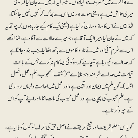
کے ادا کرنے میں مصروف ہو گیا ہوں۔ تیسرا یہ کہ میں نے جان لیا کہ کوئی
میری تلاش میں ہے، یعنی موت اور میں اس سے بھاگ کر کہیں نہیں جاسکتا،
لہٰذا میں نے اس کا سازو سامان کرلیا ہے (یعنی نیک کام کیے جارہا ہوں)۔ چوتھا یہ
کہ میں نے جان لیا ، میرا ایک آقا ہے، جو میرے حالات سے آگاہ ہے، لہٰذا مجھے
اس سے شرم آئی اور میں نے ناروا کاموں سے ہاتھ اٹھا لیا۔ جب بندہ جانتا ہے
کہ خدا اسے دیکھ رہا ہے تو چاہیے کہ وہ کوئی ایسا کام نہ کرے جس کے باعث
قیامت میں خدا سے شرمندہ ہونا پڑے‘‘ (کشف المحجوب، علم و عمل، فصل
اوّل)۔ گویا علم میں ایمان اور یقین ہے، اور عمل میں اطاعت وفرماں برداری
ہے۔ علم محبوب کی پہچان ہے اور عمل محبوب کی بات ماننا، اور اپنے آپ کو اس
کے سپرد کرنا ہے۔
گویا اس معلم شریعت اور شیخ طریقت نے اصل حق کی طرف لوگوں کو بلایا ہے،