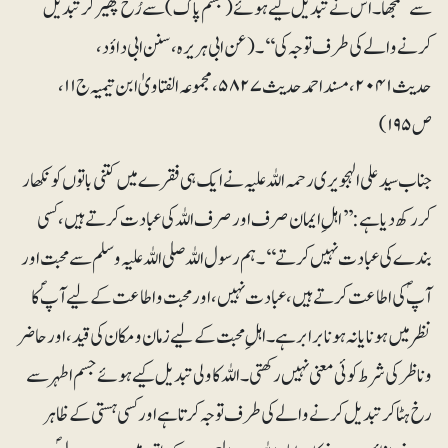
سے سمجھا۔ اس نے تبدیل کیے ہوئے (جسم پاک) سے رُخ پھیر کر تبدیل
کرنے والے کی طرف توجہ کی‘‘۔ (عن ابی ہریرہ، سنن ابی داؤد،
حدیث ۲۰۴۱، مسند احمد حدیث ۵۸۲۷، مجموعہ الفتاویٰ ابن تیمیہ ج۱۱،
ص۱۹۵)
جناب سید علی الہجویری رحمہ اللہ علیہ نے ایک ہی فقرے میں کتنی باتوں کو نکھار
کر رکھ دیا ہے: ’’اہلِ ایمان صرف اور صرف اللہ کی عبادت کرتے ہیں، کسی
بندے کی عبادت نہیں کرتے‘‘۔ ہم رسول اللہ صلی اللہ علیہ وسلم سے محبت اور
آپؐ کی اطاعت کرتے ہیں، عبادت نہیں، اور محبت واطاعت کے لیے آپؐ کا
نظر میں ہونا یا نہ ہونا برابر ہے۔ اہلِ محبت کے لیے زمان ومکان کی قید، اور حاضر
وناظر کی شرط کوئی معنی نہیں رکھتی۔ اللہ کا ولی تبدیل کیے ہوئے جسم اطہر سے
رخ ہٹا کر تبدیل کرنے والے کی طرف توجہ کرتا ہے اور کسی ہستی کے ظاہر