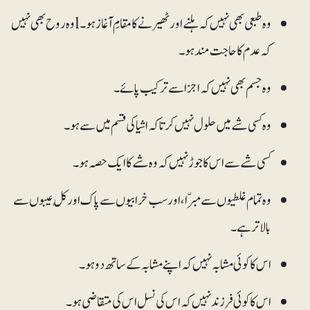
وہ طبعی بھی نہیں کہ ہلنے اور ٹھیرنے کا مقامِ آغاز ہو۔ lوہ روح بھی نہیں
کہ عدم کا حاجت مند ہو۔
وہ جسم بھی نہیں کہ اجزا سے ترکیب پائے۔
وہ کسی شے میں حلول نہیں کرتا کہ اشیا کی قسم میں سے ہو۔
کسی شے سے اس کا جوڑ نہیں کہ وہ شے کا ایک حصہ ہو۔
وہ تمام غلطیوں سے مبرّا ، اور سب خرابیوں سے پاک اور کُل عیبوں سے
بالاتر ہے۔
اس کا کوئی مشابہ نہیں کہ اپنے مشابہ کے ساتھ دو ہو۔
اس کا کوئی فرزند نہیں کہ اس کی نسل اس کی متقاضی ہو۔