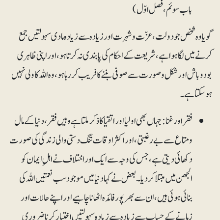
باب سوئم، فصل اوّل)
گویا وہ شخص جو دولت، عزّت وشہرت اور زیادہ سے زیادہ مادی سہولتیں جمع
کرنے میں لگا ہوا ہے، شریعت کے احکام کی پابندی نہ کرتا ہو، اور اپنی ظاہری
بودوباش اور شکل وصورت سے صوفی بننے کا فریب کر رہا ہو، وہ اللہ کا ولی نہیں
ہوسکتا ہے۔
فقر اور غنا: جہاں بھی اولیا اور اتقیا کا ذکر ملتا ہے وہیں فقر، دنیا کے مال
ومتاع سے بے رغبتی، اور اکثر اوقات تنگ دستی والی زندگی کی صورت
دکھائی دیتی ہے، جس کی وجہ سے ایک اور اختلاف نے اہلِ ایمان کو
الجھن میں مبتلا کردیا۔ بعض نے کہا دنیا میں موجود سب نعمتیں اللہ کی
بنائی ہوئی ہیں، ان سے بھرپور فائدہ اٹھانا چاہیے اور اپنے حالات اور
زمانے کے حساب سے زیادہ سے زیادہ سہولتیں اختیار کرنا ضروری