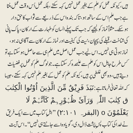
ہیں، کیونکہ عمل کو علم کے بغیر عمل نہیں کہہ سکتے، بلکہ عمل اُس وقت عمل بنتا
ہے جب علم اس کے ساتھ ہو،تا کہ بندہ اس کے ذریعے سے ثواب کا حق دار
ہوسکے۔ مثلاً نماز کو لیجیے کہ جب تک پہلے انسان کو طہارت کے ارکان، پاک پانی
کی شناخت، قبلے کی پہچان، نیت کی کیفیت اور نماز کے ارکان سے آگاہی نہ ہو،
نماز ہوتی ہی نہیں۔ اس لیے جب عمل اصل میں علم ہی سے حاصل ہوسکتا ہے تو
کس طرح جاہل اس کو علم سے علیحدہ کرسکتا ہے۔ جو لوگ علم کو عمل پر فضیلت
دیتے ہیں، وہ بھی غلطی پر ہیں، کیونکہ علم کو عمل کے بغیر علم نہیں کہہ سکتے، جیسا
کہ اللہ تعالیٰ فرماتا ہے:
نَبَذَ فَرِیْقٌ مِّنَ الَّذِینَ اُوْتُوا الْکِتٰبَ
ق کِتٰبَ اللّٰہِ وَرَآئَ ظُہُوْرِہِمْ کَاَنَّہُمْ لَا
’’اہلِ کتاب میں سے ایک فریق
یَعْلَمُوْنَ o (البقرہ ۲:۱۰۱)
نے خدا کی کتاب پسِ پشت ڈال دی ، گویا وہ اسے جانتے ہی نہیں‘‘۔ اس آیت