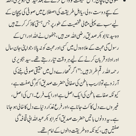
صوفی کی پھچان: اس حقیقت کو واضح کرنے کے بعد سید علی ہجویری، اللہ
کے سچے دوست، ولی، یا اہلِ طریقت کی اصطلاح میں صوفی کی پہچان کے
لیے سب سے پہلی مثالی شخصیت کے طور پر جس ہستی کا ذکر کرتے ہیں
وہ سیدنا ابوبکر صدیق رضی اللہ عنہ ہیں، جنھوں نے اللہ اور اس کے
رسولؐ کی محبت کے علاوہ دل میں کسی اور محبت کو نہ پالا، جو اپنی جان، مال
اور اولاد قربان کرنے کے لیے ہر وقت تیار رہتے تھے۔ سید ہجویری
رحمہ اللہ رقم طراز ہیں: ’’اگر تمھارے دل میں حقیقی صوفی بننے کی
آرزو ہے تو لاریب باطن کی صفائی حضرت صدیق اکبر ؓ کی صفت ہے،
کیونکہ صفا سے باطن کی ایک اصل ہے اور ایک فرع۔ اس کی اصل،
غیروں سے دل کا کٹ جانا ہے، اور فرع غدّار دنیا سے دل کا خالی ہوجانا
ہے۔ یہ دونوں باتیں حضرت صدیق اکبر ابوبکر عبداللہ ابی قحافہ ؓ کی
صفتیں ہیں، کیونکہ وہ طریقت والوں کے امام تھے۔