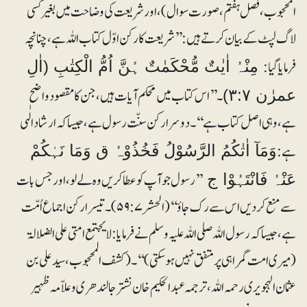
المحجوب، فصل ہفتم، صورت سوال)، اور شریعت کی وضاحت میں بغیر کسی
لاگ لپٹ کے بیان کرتے ہیں: ’’شریعت کا رکن اوّل کتاب اللہ ہے، چنانچہ
فرمایا گیا:
مِنْہُ اٰیٰتٌ مُّحْکَمٰتٌ ہُنَّ اُمُّ الْکِتٰبِ (اٰلِ
۔ ’’اس کتاب میں محکم آیات ہیں، جن کا مقصود واضح
عمرٰن ۳:۷)
ہے، وہی اصل کتاب ہے‘‘۔ دوسرا رکن سنّت رسول ہے، جیسا کہ ارشاد الٰہی
ہے:
وَمَآ اٰتٰکُمُ الرَّسُوْلُ فَخُذُوْہُ ق وَمَا نَہٰکُمْ
’’رسول جو آپ کو عطا کریں وہ لے لو، اور جس بات
عَنْہُ فَانْتَہُوْا ج
سے منع کردیں اس سے رک جاؤ‘‘ (الحشر ۵۹:۷)۔ تیسرا رکن اجماع اُمّت
ہے، جیسا کہ رسول اللہ صلی اللہ علیہ وسلم نے فرمایا: لا یجتمع امتی علی الضلالۃ
(میری امت گمراہی پر متفق نہیں ہوسکتی)‘‘۔ (کشف المحجوب، سید علی بن
عثمان الہجویری رحمہ اللہ ، ترجمہ عبدالحکیم خان نشتر جالندھری وعلاّمہ ظہیر