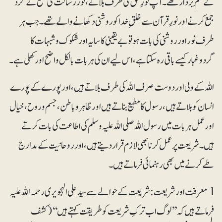
کے علَم بردار تھے۔ آپ نورِ حق کی طرف بلانے، نور رسالت کی شمع کے گرد
جمع کرنے اور نورِ قرآن سے خلق ِ خدا کو روشنی دکھانے والے تھے۔ جب ہر
طرف نور اور روشنی کی بات ہو تو بے یقینی کا سایہ اور شکوک وشبہات کا
گردوغبار کیسے باقی رہ سکتا ہے، اس لیے ان کی ہر بات بالکل واضح اور کھلی ہے۔
اللہ کے ولی اور دوست صرف اللہ کی طرف بلاتے ہیں، اور پورے کے پورے
انسان کو بلاتے ہیں، رسول کا مطیع بناتے ہیں اور ظاہر وباطن، جسم وروح، خیال
اور عمل ہر بات میں رسول اللہ صلی اللہ علیہ وسلم کی اطاعت کی بات کرتے
ہیں۔شریعت پر عمل کرنا بھی لازم قرار دیتے ہیں، اور روحانیت کے مدارج
طے کرنے میں بھی رہنمائی فرماتے ہیں۔
l معرفت اور شریعت: شریعت کے حوالے سے سید علی الہجویری رحمہ اللہ علیہ
فرماتے ہیں کہ ’’لوگ اب ترکِ شریعت کو طریقت کہتے ہیں‘‘(کشف