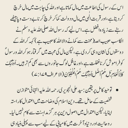
اس کے رسول کی اطاعت میں مال کماتا ہے اور اللہ کی چاہت میں مال خرچ
کردیتا ہے، اور قربت الٰہی میں مال ودولت کما کر خرچ کرنا بے دست وپا بیٹھے
رہنے سے زیادہ افضل ہے۔ اس لیے کہ رسول اللہ صلی اللہ علیہ وسلم نے
الکاسب حبیب اللّٰہ (محنت سے کمانے والا اللہ کا حبیب ہے)کہہ کر اللہ کے
دوستوں کی نشان دہی کردی ہے، لیکن مال کی محبت میں گرفتار ہو کر اللہ ورسولؐ
کو فراموش کرنا غفلت ہے، اور غافل لوگ جانوروں سے بھی کم تر ہیں۔ اُولٰٓئِکَ
کَالْاَنْعَامِ بَلْ ھُمْ اَضَلُّ اُولٰٓئِکَ ھُمُ الْغٰفِلُوْنَ (الاعراف ۷:۱۷۹)
توحید کامل پر یقین: سید علی الہجویری رحمہ اللہ علیہ انتہائی متوازن
شخصیت کے حامل تھے۔ دین اسلام کی وضاحت میں اعتدال کا راستہ
اپنایا، لیکن اعتدال میں اصول دین پر ہرگز مداہنت سے کام نہیں لیا۔
روحانیت اور دنیا وآخرت میں کامیابی کے لیے سب سے پہلی بنیاد ہی