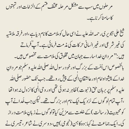
مرحلوں میں سب سے مشکل مرحلہ مختلف قسم کے الزامات اور تہمتوں
کا سامنا کرنا ہے۔
شیخ علی ہجویری رحمہ اللہ علیہ نے اسی حال کو ملامت کا نام دیا ہے، اور فرقہ ملامتیہ
کی غیرشرعی اور غیر انسانی حرکات کی مذمت فرمائی ہے۔ آپؒ فرماتے
ہیں:’’مردانِ خدا سارے جہان میں مخلوق کی ملامت سے مخصوص ہیں۔
بالخصوص اس اُمّت کے بزرگ اور خود رسول اللہ صلی اللہ علیہ وسلم جو مردانِ
خدا کے پیشوا وامام اور عاشقانِ الٰہی کے پیش رو تھے۔ جب تک حضور صلی اللہ
علیہ وسلم پر برہان حق (نبوت) ظاہر نہ ہوئی تھی اور وحی الٰہی کا نزول نہ ہوا تھا
،آپ تمام لوگوں کے نزدیک نیک نام اور بزرگ تھے۔ لیکن جب خُدا نے آپ
کو محبوبیت (رسالت)کے خلعت سے مزیّن کیا تو لوگوں نے زبانِ ملامت دراز
کی۔ ایک جماعت نے کہا: وہ کاہن (نجومی) ہیں، دوسری نے شاعر، تیسری نے