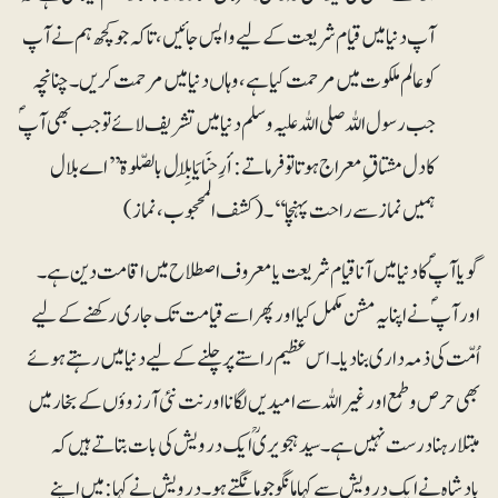
آپ دنیا میں قیام شریعت کے لیے واپس جائیں ، تاکہ جو کچھ ہم نے آپ
کو عالم ملکوت میں مرحمت کیا ہے، وہاں دنیا میں مرحمت کریں۔ چنانچہ
جب رسول اللہ صلی اللہ علیہ وسلم دنیا میں تشریف لائے تو جب بھی آپؐ
کا دل مشتاق ِ معراج ہوتا تو فرماتے:أرِحنَا یَابِلَال بالصّلوۃ ’’اے بلال
ہمیں نماز سے راحت پہنچا‘‘۔(کشف المحجوب، نماز)
گویا آپؐ کا دنیا میں آنا قیام شریعت یا معروف اصطلاح میں اقامت دین ہے۔
اور آپؐ نے اپنا یہ مشن مکمل کیا اور پھر اسے قیامت تک جاری رکھنے کے لیے
اُمّت کی ذمہ داری بنادیا۔ اس عظیم راستے پر چلنے کے لیے دنیا میں رہتے ہوئے
بھی حرص وطمع اور غیر اللہ سے امیدیں لگانا اور نت نئی آرزوؤں کے بخار میں
مبتلا رہنا درست نہیں ہے۔ سید ہجویریؒ ایک درویش کی بات بتاتے ہیں کہ
بادشاہ نے ایک درویش سے کہا مانگو جو مانگتے ہو۔ درویش نے کہا: میں اپنے