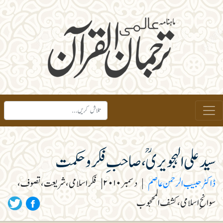
سید علی الہجویری ؒ، صاحب ِ فکروحکمت
ڈاکٹر حبیب الرحمن عاصم
|
دسمبر ۲۰۱۰
|
فکر اسلامی، شریعت، تصوف،
سوانحِ اسلامی، کشف المحجوب