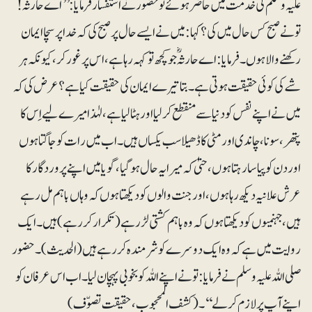
علیہ وسلم کی خدمت میں حاضر ہوئے تو حضوؐر نے استفسار فرمایا: ’’اے حارثہ ؓ!
تونے صبح کس حال میں کی؟ کہا: میں نے ایسے حال پر صبح کی کہ خدا پر سچا ایمان
رکھنے والا ہوں۔ فرمایا: اے حارثہؓ جو کچھ تو کہہ رہا ہے، اس پر غور کر، کیونکہ ہر
شے کی کوئی حقیقت ہوتی ہے۔ بتا تیرے ایمان کی حقیقت کیا ہے؟ عرض کی کہ
میں نے اپنے نفس کو دنیا سے منقطع کرلیا اور ہٹا لیا ہے، لہٰذا میرے لیے اِس کا
پتھر، سونا، چاندی اور مٹی کا ڈھیلا سب یکساں ہیں۔ اب میں رات کو جاگتا ہوں
اور دن کو پیاسا رہتا ہوں، حتیٰ کہ میرا یہ حال ہوگیا، گویا میں اپنے پروردگار کا
عرش علانیہ دیکھ رہا ہوں، اور جنت والوں کو دیکھتا ہوں کہ وہاں باہم مل رہے
ہیں، جہنمیوں کو دیکھتا ہوں کہ وہ باہم کشتی لڑ رہے (تکرار کر رہے ) ہیں۔ ایک
روایت میں ہے کہ وہ ایک دوسرے کو شرمندہ کررہے ہیں (الحدیث)۔ حضور
صلی اللہ علیہ وسلم نے فرمایا : تو نے اپنے اللہ کو بخوبی پہچان لیا۔ اب اس عرفان کو
اپنے آپ پر لازم کرلے‘‘۔ (کشف المحجوب، حقیقت تصوّف)