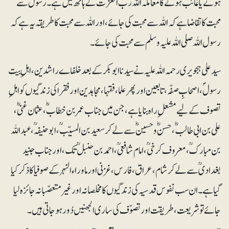
ہونے یا غائب ہونے کا معاملہ اللہ رب العزت کے ہاتھ میں ہے۔ رسولؐ سے
محبت کا تقاضا ہے کہ اللہ سے محبت کی جائے، اور اللہ سے محبت کا طریقہ یہ ہے کہ
رسول اللہ صلی اللہ علیہ وسلم سے محبت کی جائے۔
سید علی ہجویری رحمہ اللہ علیہ نے سیدنا ابوبکر کے بعد خلفاے راشدین، اہلِ بیت
رسولؐ ، اصحابِ صفّہ، تابعین اور پھر علما، فقہا ، مجاہدین اور فقرا کی زندگیوں کو اہلِ
تصوف کے لیے مشعلِ راہ بنایا ہے، جن میں جناب عمر بن خطابؓ، عثمان غنیؓ ،
علی بن ابی طالب ؓ ، حسنؓ و حسینؓ سے لے کر سعید بن المسیّب ؒ، ابو حنیفہؒ، عبداللہ
بن مبارکؒ ، معروف کرخیؒ، امام شافعیؒ، احمد بن حنبلؒ تک، اور جناب جنید
بغدادی ؒ سے لے کر شام، عراق، فارس، غزنی اور ماوراء النہر کے صوفیا کا ذکر کیا
گیا ہے۔ ان سب نفوس قدسیہ کی زندگیوں کا مخلصانہ اور غیر متعصّبانہ جائزہ لیا
جائے تو شریعت، طریقت اور تصوّف کی ساری الجھنیں دُور ہوجاتی ہیں۔