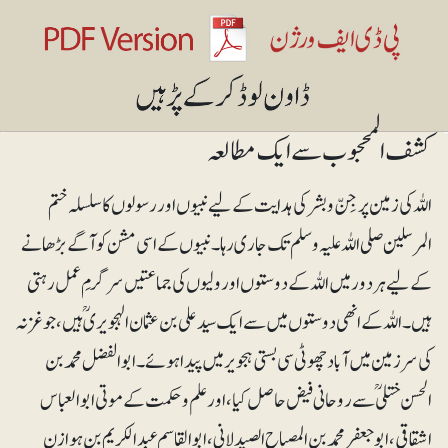
کشف المحجوب سے ایک مطالعہ
اللہ کی زمین پر جِنّ و بشر کی ہدایت کے لیے نبیوں اور رسولوں کا سلسلہ ختم
المرسلین صلی اللہ علیہ وسلم تک جاری رہا۔ نبیوں کے اسی مشن کو آگے بڑھانے
کے لیے ہر دور میں اللہ کے دوستوں اور ولیوں کی جماعتیں سرگرمِ عمل رہتی
ہیں۔ اللہ کے انھی دوستوں میں سے ایک سید علی بن عثمان الہجویری ؒ ہیں، جو غزنہ
کی سرزمین میں آباد چھوٹی سی بستی ہجویر میں پیدا ہوئے۔ ابو الفضل محمد بن
الحسن ختلی ؒ سے روحانی فیض حاصل کیا، اور علم وحکمت کے موتی ابوالعباس
اشقاقی، ابو جعفر محمد بن المصباح الصیدلانی، ابو القاسم عبدالکریم بن ہوازن