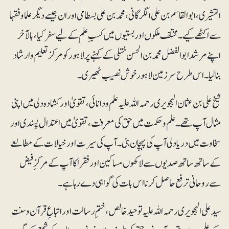
القشیری، ابو القاسم بن علی الگرگانی، محمد بن علی بسطامی اور ان جیسے دیگر علما وفقہا
سے اکٹھے کیے۔ مختلف ملکوں اور بستیوں میں کسبِ علم کے لیے سفر کیا، بالآخر
اپنے مرشد ابو الفضل محمد بن الحسن ختلی کے کہنے پر لاہور کو مرکز تعلیم وارشاد
بنالیا۔ اس طرح سرزمین لاہور خوش نصیب ٹھیری۔
شیخ علی بن عثمان الہجویری رحمہ اللہ علیہ علم ودانائی، تقویٰ اور کشادہ دلی میں اپنی
مثال آپ تھے۔ علم وحکمت میں حق کی معرفت، تقویٰ میں اعتدال پسندی اور
سخاوت میں دریا دلی آپ کی پہچان بنی۔آپ کی سیرت اور خیالات کے مطالعے
کے ساتھ ساتھ صدیوں سے لاکھوں مساکین اور فقرا کا آپ کے مرکزِ فیض
سے روحانی ترفع حاصل کرنا اس بات کی گواہی دے رہا ہے۔
سید علی الہجویری رحمہ اللہ علیہ توحید خالص، ختم ِ رسالت اور اتباعِ قرآن وسنت