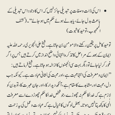
اس کی ذات وصفات پر تبدیلی جائز نہیں کہ اس کا وجود اس تبدیلی کے
باعث بدل جائے، یا بدلے ہوئے حکم میں ہوجائے‘‘۔(کشف
المحجوب، توحید کا ثبوت)
توحید کامل پر یقین رکھنے والا مومن بن جاتا ہے۔ شیخ علی الہجویری رحمہ اللہ علیہ
ایمان کے بعد کے مراحل کا تذکرہ انتہائی واضح انداز میں کرتے ہیں جس پر اگر
غور کر لیا جائے تو دیگر بہت سی اُلجھنوں کا ازالہ ہو جاتا ہے۔ شیخ فرماتے ہیں:
’’ایمان ومعرفت کی انتہا محبت ہے، اور محبت کی نشانی عبادت ہے۔ کیونکہ جب
دل ، محبت اور مشاہدے کا مقام ہے، آنکھ دیدار کا، اور جان عبرت کا، تو بدن کو
لازم ہے کہ خدا کا حکم نہ چھوڑے، جو شخص خدا کا حکم چھوڑ دے اسے معرفت
الٰہی کا کچھ پتا نہیں ہوتا۔ بعض لوگوں کا خیال ہے کہ عبادت وعمل کی یہ زحمت