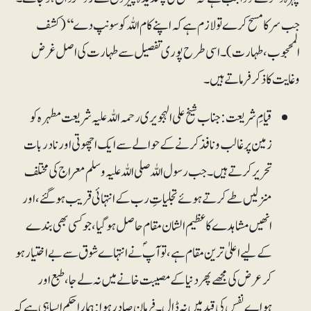
جب سر کا مسح کرے تو لازم ہے کہ اپنے کام اللہ کو سونپ دے‘‘ (کشف
المحجوب، طہارت)۔ اسی طرح پوری تفصیل سے طہارت کی اصل غرض
وغایت کا ذکر فرماتے ہیں۔
قیامِ شریعت: جناب شیخ علی الہجویری رحمہ اللہ علیہ شریعت مطہرہ کو
زمین پر غالب ونافذ کرنے کے حوالے سے ایک اچھوتی اور نادر بات
تحریر کرتے ہیں۔ جب رسول اللہ صلی اللہ علیہ وسلم معراج کی مختلف
منزلیں طے کرتے ہوئے تجلیاتِ رب کے انتہائی قریب ہوگئے، اور
انھیں مشاہدے کا عظیم الشان مقام حاصل ہوگیا، جو کسی بھی بندے
کے لیے اعلیٰ ترین مقام ہے، تو آپؐ نے انتہاے شوق سے بے اختیار ہو
کر عرض کی مجھے پھر دنیا کے مصیبت خانے میں نہ لے جا، طبع اور
ہواے نفس کی قید میں نہ ڈال۔ فرمان صادر ہوا: ہمارا حکم ایسا ہی ہے کہ