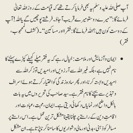
آپ صلی اللہ علیہ وسلم یہ بھی فرمایا کرتے تھے کہ قیامت کے روز اللہ تعالیٰ
فرمائے گا: ’’میرے دوستو میرے قریب آجاؤ۔ فرشتے پوچھیں گے یااللہ! آپ
کے دوست کون ہیں ؟ اللہ فرمائے گا: فقرا اور مساکین‘‘۔(کشف المحجوب،
فقر)
ایمان و آزمایش اور ملامت: خیال رہے کہ یہ فقر میلے کچیلے کپڑے پہننے کا
نام نہیں ہے، بلکہ غیر اللہ سے آرزویں اور امیدیں توڑ کر اللہ سے
امیدیں وابستہ کرنا، اور پھر سادہ زندگی کو اختیار کرتے ہوئے اسراف
وتبذیر سے بچنے کا نام فقر ہے۔ سید صاحب کی تحریروں میں یہ بات
بالکل واضح اور نمایاں دکھائی دیتی ہے۔ ایمان، محبت، عبادت اور
اقامتِ دین کے راستے پر چلنا یقینا مشکل ترین عمل ہے ۔ اس راستے پر
مسافر کو ذہنی، بدنی اور مالی دشواریوں کا سامنا کرنا پڑتا ہے۔ ان مشکل