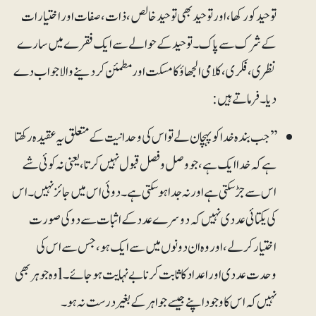
توحید کو رکھا، اور توحید بھی توحید خالص، ذات، صفات اور اختیارات
کے شرک سے پاک۔ توحید کے حوالے سے ایک فقرے میں سارے
نظری، فکری، کلامی الجھاؤ کا مسکت اور مطمئن کردینے والا جواب دے
دیا۔ فرماتے ہیں:
’’جب بندہ خدا کو پہچان لے تو اس کی وحدانیت کے متعلق یہ عقیدہ رکھتا
ہے کہ خدا ایک ہے، جو وصل وفصل قبول نہیں کرتا، یعنی نہ کوئی شے
اس سے جڑ سکتی ہے اور نہ جدا ہوسکتی ہے۔ دوئی اس میں جائز نہیں۔ اس
کی یکتائی عددی نہیں کہ دوسرے عدد کے اثبات سے دو کی صورت
اختیار کرلے، اور وہ ان دونوں میں سے ایک ہو، جس سے اس کی
وحدت عددی اور اعداد کا ثابت کرنا بے نہایت ہوجائے۔ lوہ جوہر بھی
نہیں کہ اس کا وجود اپنے جیسے جواہر کے بغیر درست نہ ہو۔