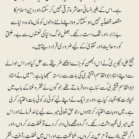
ہے۔ اس کے بغیر انسانی معاشرہ ترقی نہیں کرسکتا، اور دین اسلام کا
مقصد قطعاً یہ نہیں ہوسکتا کہ و ہ اپنے ماننے والوں کو پس ماندہ، دنیا سے
بے زار، اور تنگ دست رکھے۔ بعض لوگ دنیا کی نعمتوں سے بے رغبتی
کو روحانیت اور تقویٰ کے لیے ضروری قرار دیتے ہیں۔
شیخ علی الہجویریؒ نے اس الجھن کو بڑے اچھے طریقے سے حل کیا اور اس حوالے
سے اپنے استاد ابو القاسم القشیریؒ کی بات سے راستہ سمجھایا ہے:’’میں نے استاد
ابو القاسم قشیریؒ سے سُنا ہے، وہ فرماتے تھے: لوگوں نے فقروغنا کے باب میں
خیالات کا اظہار کیا ہے، اور ہر ایک نے اپنے لیے کوئی نہ کوئی بات اختیار کرلی
ہے۔ میں وہ بات اختیار کرتا ہوں، جو حق تعالیٰ میرے لیے پسند فرمائے اور اس
میں میری نگہداشت رکھے۔ اگر وہ مجھے مال دار کردے تو غفلت نہ کروں، اور
اگر فقیر بنا دے تو حرص نہ کروں۔ غنا نعمت ہے اور اس میں غفلت ، آفت، فقر