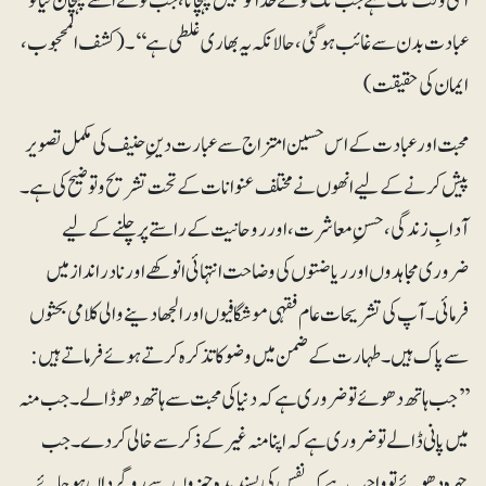
اسی وقت تک ہے جب تک تونے خدا کو نہیں پہچانا، جب تونے اسے پہچان لیا تو
عبادت بدن سے غائب ہوگئی، حالانکہ یہ بھاری غلطی ہے‘‘۔(کشف المحجوب،
ایمان کی حقیقت)
محبت اور عبادت کے اس حسین امتزاج سے عبارت دین ِحنیف کی مکمل تصویر
پیش کرنے کے لیے انھوں نے مختلف عنوانات کے تحت تشریح وتوضیح کی ہے۔
آدابِ زندگی، حسنِ معاشرت، اور روحانیت کے راستے پر چلنے کے لیے
ضروری مجاہدوں اور ریاضتوں کی وضاحت انتہائی انوکھے اور نادر انداز میں
فرمائی۔ آپ کی تشریحات عام فقہی موشگافیوں اور الجھا دینے والی کلامی بحثوں
سے پاک ہیں۔ طہارت کے ضمن میں وضو کاتذکرہ کرتے ہوئے فرماتے ہیں:
’’جب ہاتھ دھوئے تو ضروری ہے کہ دنیا کی محبت سے ہاتھ دھو ڈالے۔ جب منہ
میں پانی ڈالے تو ضروری ہے کہ اپنا منہ غیر کے ذکر سے خالی کردے۔ جب
چہرہ دھوئے تو واجب ہے کہ نفس کی پسندیدہ چیزوں سے روگرداں ہوجائے۔