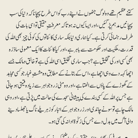
کتنے عظیم تھے وہ لوگ جنھوں نے اپنے رب کو اس طرح پہچانا کہ دنیا کی سب
پہچانیں مدہم پڑگئیں، اور ایسا کیوں نہ ہوتا کہ معرفت ِ حقیقی تو اسی بات کی
طرف رہنمائی کرتی ہے۔ کیا ہماری دنیا بلکہ ساری کائناتوں کی کوئی چیز بھی اللہ کی
قدرت، ملکیت اور حکومت سے باہر ہے، اور کیا کائنات کا ایک معمولی سا ذرّہ
بھی کسی اور کی تخلیق ہے؟ جب ساری تخلیق اسی اللہ کی ہے تو خالق و مالک جسے
اچھا کہہ دے وہی اچھا ہے، اس کے بتانے کے مطابق وہ مشتِ غبار جو کسی مجاہد
کے گھوڑے کے پاؤں سے اٹھتا ہے، اور وہ مٹی زروجواہر سے زیادہ قیمتی ہوجاتی
ہے جس پر اللہ کے کسی بندے کی پیشانی سجدے کی حالت میں پڑتی ہے، اور وہی
مالک چاہے تو سونے چاندی اور زروجواہر کے انبار کو زہریلے ناگ یا جھلسا دینے
والی آگ میں بدل دے جس کی زکوٰۃ ادا نہ کی گئی ہو۔