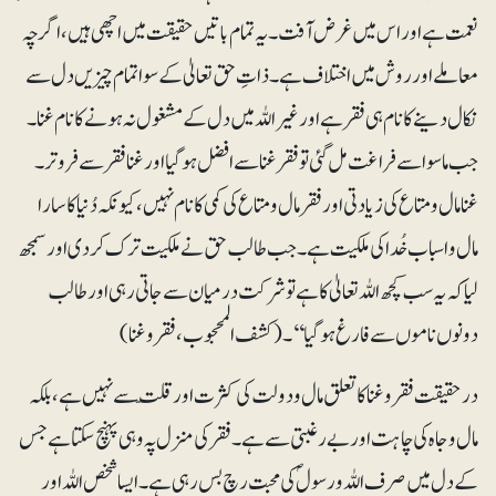
نعمت ہے اور اس میں غرض آفت۔ یہ تمام باتیں حقیقت میں اچھی ہیں، اگرچہ
معاملے اور روش میں اختلاف ہے۔ ذاتِ حق تعالیٰ کے سوا تمام چیزیں دل سے
نکال دینے کا نام ہی فقر ہے اور غیراللہ میں دل کے مشغول نہ ہونے کا نام غنا۔
جب ماسوا سے فراغت مل گئی تو فقر غنا سے افضل ہوگیا اور غنا فقر سے فروتر۔
غنا مال ومتاع کی زیادتی اور فقر مال ومتاع کی کمی کا نام نہیں، کیونکہ دُنیا کا سارا
مال واسباب خُدا کی ملکیت ہے۔ جب طالب حق نے ملکیت ترک کردی اور سمجھ
لیا کہ یہ سب کچھ اللہ تعالیٰ کا ہے تو شرکت درمیان سے جاتی رہی اور طالب
دونوں ناموں سے فارغ ہوگیا‘‘۔ (کشف المحجوب، فقروغنا)
درحقیقت فقر وغنا کا تعلق مال ودولت کی کثرت اور قلّت سے نہیں ہے، بلکہ
مال وجاہ کی چاہت اور بے رغبتی سے ہے۔فقر کی منزل پہ وہی پہنچ سکتا ہے جس
کے دل میں صرف اللہ ورسولؐ کی محبت رچ بس رہی ہے۔ ایسا شخص اللہ اور