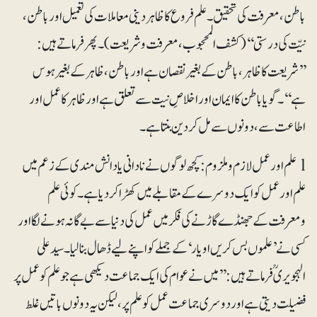
باطن، معرفت کی تحقیق۔ علم فروع کا ظاہر دینی معاملات کی تعمیل اور باطن،
نیّت کی درستی‘‘ (کشف المحجوب، معرفت وشریعت)۔ پھر فرماتے ہیں:
’’شریعت کا ظاہر ، باطن کے بغیر نقصان ہے اور باطن، ظاہر کے بغیر ہوس
ہے‘‘۔ گویا باطن کا ایمان اور اخلاصِ نیت سے تعلق ہے اور ظاہر کا عمل اور
اطاعت سے، دونوں سے مل کر دین بنتا ہے۔
l علم اور عمل لازم و ملزوم: کچھ لوگوں نے نادانی یا دانش مندی کے زعم میں
علم اور عمل کو ایک دوسرے کے مقابلے میں کھڑا کردیا ہے۔ کوئی علم
ومعرفت کے جھنڈے گاڑنے کی فکر میں عمل کی دنیا سے بے گانہ ہونے لگا اور
کسی نے ’علموں بس کریں او یار‘ کے جملے کو اپنے لیے ڈھال بنالیا۔ سید علی
الہجویریؒ فرماتے ہیں: ’’میں نے عوام کی ایک جماعت دیکھی ہے جو علم کو عمل پر
فضیلت دیتی ہے اور دوسری جماعت عمل کو علم پر، لیکن یہ دونوں باتیں غلط