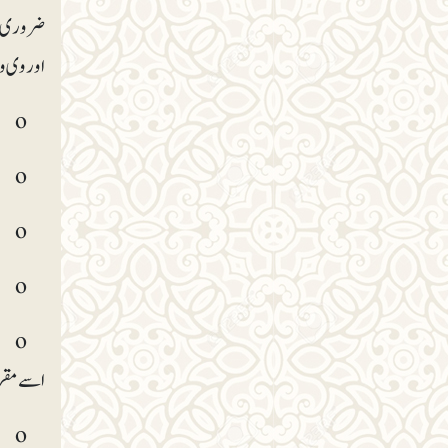
ضروری ہے
اوروی وی
o اگر آپ ایک خط لکھ کر یا ٹیلی فون کے ذریعے کوئی مقصد حاصل کرسکتے ہوں تو ذاتی طور پر متعلقہ لوگوں سے ملنے کی کوشش نہ کریں۔
o چھوٹے چھوٹے معاملات پر فیصلے جلد ہوجانے سے وقت بچایا جاسکتا ہے۔
o معاملات میں بے جا مداخلت سے پرہیز کیا جائے۔
o دوسروں کا وقت ضائع نہ کیجیے۔ دوسروں کو انتطار کی زحمت مت دیجیے۔
o ت
اسے مقرر
o خطوط کو دیکھ کر فوراً فیصلہ کرلیں کہ اس پر کیا اقدام کرنا ہے۔