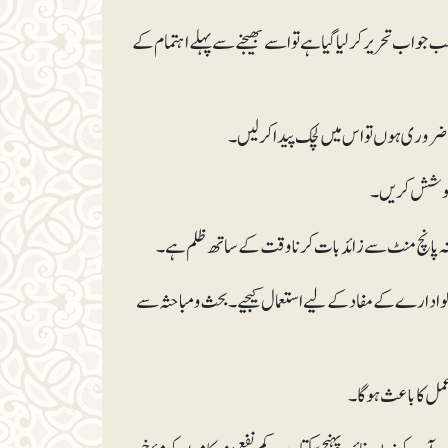
اب تحریر کرلیا گیا ہے تو اسے بھیجنے سے پہلے اہتما م کے
ارے کے مفاد کے لیے استعمال کیجیے۔ بحث و مباحثہ سے