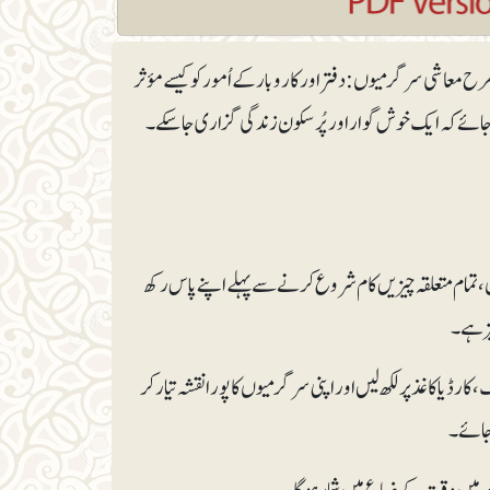
 طرح معاشی سرگرمیوں: دفتر اور کاروبار کے اُمور کو کیسے مؤثر
کیا جائے کہ ایک خوش گوار اور پُرسکون زندگی گزاری جاسکے۔
مام متعلقہ چیزیں کام شروع کرنے سے پہلے اپنے پاس رکھ
یز ہے۔
یا کاغذ پر لکھ لیں اور اپنی سرگرمیوں کا پورا نقشہ تیار کر
 جائے۔