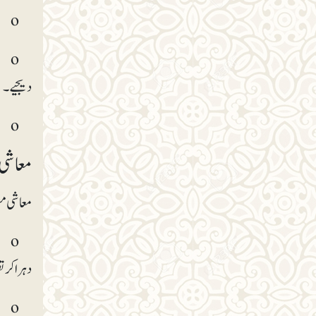
o فضول گوئی سے اجتناب کرکے بھی وقت بچایا جاسکتا ہے۔
o و
دیجیے۔
o عام گفتگو اور لوگوں کے ساتھ بے تکلفانہ بات چیت کو پانچ منٹ تک محدور رکھیے۔
معاشی ز
معاشی مص
o ج
دہرا کرت
o م