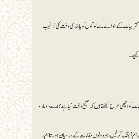
تقریبات کے حوالے سے لوگوں کو پابندی وقت کی ترغیب
و اچھی طرح سمجھتے ہیں کہ صحیح وقت کیا ہے؟اسے دوبارہ
م آہنگ کرلیں، جو دونوں مقامات کے درمیان ہو۔ تاہم،