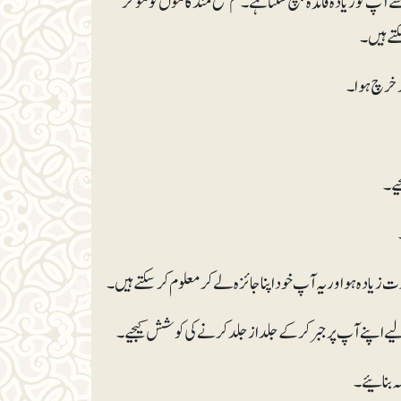
و زیادہ فائدہ پہنچ سکتا ہے۔ کم نفع مند کاموں کو مؤخر
تے ہیں۔