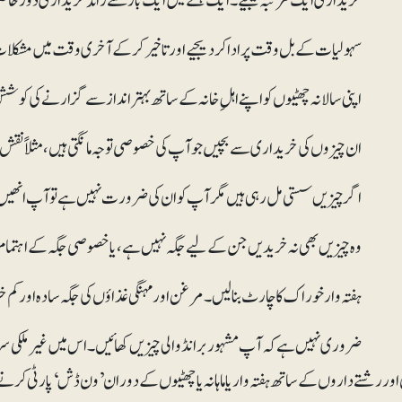
روری نہیں ہے کہ آپ مشہور برانڈ والی چیزیں کھائیں۔ اس میں غیر ملکی سرمای
ور رشتے داروں کے ساتھ ہفتہ وار یا ماہانہ یا چھٹیوں کے دوران ’ون ڈش‘ پارٹی ک