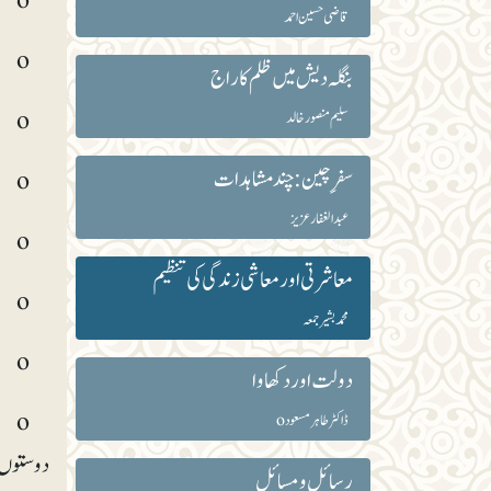
o خریداری ایک مرتبہ کیجیے۔ ایک ہفتے میں ایک بار سے زائد خریداری دور حاضر میں وقت کے ضیاع میں شمارہوگا۔
قاضی حسین احمد
o سہولیات کے بل وقت پر ادا کردیجیے اور تاخیر کرکے آخری وقت میں مشکلات مت پیداکیجیے۔
بنگلہ دیش میں ظلم کا راج
o اپنی سالانہ چھٹیوں کو اپنے اہلِ خانہ کے ساتھ بہتر انداز سے گزارنے کی کو شش کریں۔
سلیم منصور خالد
سفرِ چین: چند مشاہدات
o ان چیزوں کی خریداری سے بچیں جو آپ کی خصوصی توجہ مانگتی ہیں، مثلاً نقش ونگار والی اشیا۔
عبد الغفار عزیز
o اگر چیزیں سستی مل رہی ہیں مگر آپ کو ان کی ضرورت نہیں ہے تو آپ انھیں مت خریدیں۔
معاشرتی اور معاشی زندگی کی تنظیم
o وہ چیزیں بھی نہ خریدیں جن کے لیے جگہ نہیں ہے،یا خصوصی جگہ کے اہتمام کی ضرورت ہوگی۔
محمد بشیر جمعہ
o ہفتہ وار خوراک کا چارٹ بنالیں۔ مرغن اور مہنگی غذاؤں کی جگہ سادہ اور کم خرچ غذاؤں پر گزارا کریں۔
دولت اور دکھاوا
o ض
ڈاکٹر طاہر مسعودo
دوستوں ا
رسائل و مسائل