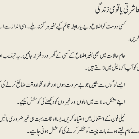
ی یا قومی زندگی
سی دوست کو اطلاع دیے یا رابطہ قائم کیے بغیر ہرگز نہ ملیے۔اسی انداز سے اپن
ریں۔
ام حالات میں بھی بغیر اطلاع کے کسی کے گھر اور دفتر نہ جائیں۔ یہ تہذیب اور 
وآپ آزمایش میں ڈالتے ہیں۔
یلی فون کے استعمال میں احتیاط کریں۔ بسا اوقات بہت ہی غیر ضروری باتیں اور 
سے کام لیتے ہوئے بات چیت کو مختصر کرنے کی کوشش ہونی چاہیے۔