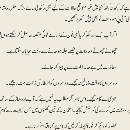
 کہ کچھ نہ کچھ گنجایش غیر متوقع حالات کے لیے بھی رکھ لی جائے، تاکہ مقررہ مقام پر
 آئی پی موومنٹ کو بھی پیش نظر رکھیں۔
یزی سے کام کیجیے۔ اس کا ہر گز مطلب یہ نہیں ہے کہ آپ مار دھاڑ کے ساتھ ک
ہ وقت میں کرنے کی کوشش کیجیے۔ امتحان کے تین گھنٹوں میں جس کیفیت سے کام کیا