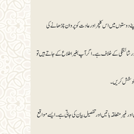
ے دوستوں میں اس کلچر اور عادت کوپروان چڑھانے کی
شائستگی کے خلاف ہے۔ اگر آپ بغیر اطلاع کے جاتے ہیں تو
غیرمتعلقہ باتیں اور تفصیل بیان کی جاتی ہے۔ ایسے مواقع