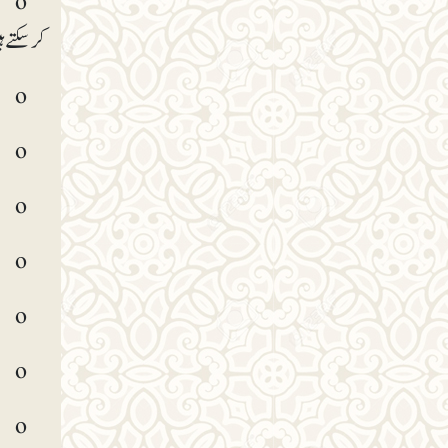
o ہ
کرسکتے ہ
o اپنے وقت کا ریکارڈ رکھیے اور جائزہ لیتے رہیے کہ کتنا کارآمد اور کتنا غیر کارآمد خرچ ہوا۔
o منا سب شیڈول تو بنایئے لیکن شیڈولنگ کے جال میں مت پھنسیں۔
o کام میں حارج ہونے والی باتوں اور مداخلت کو کنٹرول میں رکھنے کی کوشش کیجیے۔
o اپنے قیمتی وقت [پرائم ٹائم] کی شناخت کیجیے اور اس سے بھر پور فائدہ اٹھائیے۔
o اپنے اہم کاموں کو اس وقت کرنے کی کوشش کیجیے، جب آپ کے جسم میں قوت زیادہ ہو اور یہ آپ خود اپنا جائزہ لے کر معلوم کرسکتے ہیں۔
o وہ کام جن کو کرنےکو طبیعت نہیں چاہ رہی ہے (جائز کام)، انھیں کرنے کے لیے اپنے آپ پر جبر کرکے جلد ازجلد کرنے کی کوشش کیجیے۔
o غیر متوقع اُمور کے لیے بھی تیار رہیے اور ان کاموں کو بھی اپنے شیڈول کا حصہ بنائیے۔