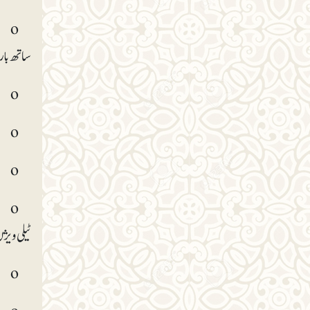
o ا
ساتھ بار
o مناسب ہوگا کہ اپنی ای میل دن میں صر ف دو بار چیک کریں۔ فوری جوابات ضروری ہوں تو اس میں لچک پیدا کرلیں۔
o کئی غیرجواب شدہ کالز کو جمع کرکے ایک وقت میں باری باری فون کرنے کی کوشش کریں۔
o عام معاملات میں فون پر کوشش کریں کہ تین منٹ میں بات ختم ہوجائے ورنہ پانچ منٹ سے زائد بات کرنا وقت کے ساتھ ظلم ہے۔
o م
ٹیلی ویژ
o دوپہر کا کھانا سادہ رکھیں اور کھانے کے بعد چند لمحات آرام کرلیں۔یہ قوت عمل کا باعث ہوگا۔