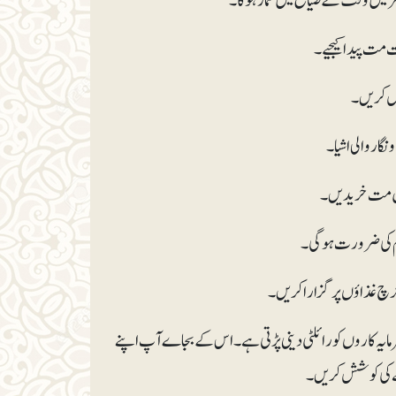
ہ کاروں کو رائلٹی دینی پڑتی ہے۔ اس کے بجاے آپ اپنے
رنے کی کوشش کریں۔