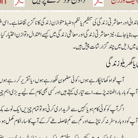
اندانی اور معاشرتی زندگی کی تنظیم یا نظم و ضبط متوازن زندگی کا ناگزیر تقاضا ہے۔ اسی
ب بنایا جائے، نیز معاشرتی زندگی اور معاشی زندگی میں کیسے اعتدال و توازن اختیار 
میں ذیل میں چند گزارشات پیش ہیں۔
 یا گھریلو زندگی
ٓپ خواہ کھانا پکا رہے ہوں، کوئی مضمون لکھ رہے ہوں، یا تقریر کر رہے ہوں، ت
آپ کو بار بار اٹھنا نہ پڑے۔ اسے تیاری کہتے ہیں اور کسی بھی کام کے لیے یہ بڑی اہم چ
گر آپ کو کوئی کام ہو یا کہیں سے خریداری کرنی ہو تو تمام چیزیں ایک نوٹ بک، کارڈ 
آپ کو دوبارہ سفر نہ کرنا پڑے اور کم سے کم فاصلہ طے کرکے آپ کا سارا کام مکمل ہو