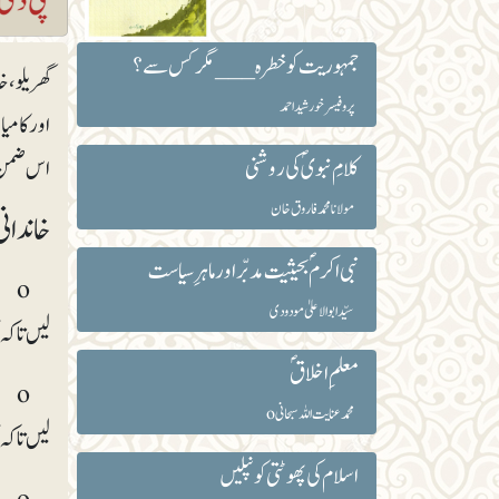
جمہوریت کو خطرہ ___ مگر کس سے؟
گھریلو، خ
پروفیسر خورشید احمد
اورکامیا
کلامِ نبویؐ کی روشنی
اس ضمن 
مولانا محمد فاروق خان
خاندانی
نبی اکرمؐ بحیثیت مدبّر اور ماہرِ سیاست
o ا
سیّد ابوالاعلیٰ مودودی
لیں تاکہ 
معلمِ اخلاقؐ
o ا
محمد عنایت اللہ سبحانیo
لیں تاکہ 
اسلام کی پھوٹتی کونپلیں