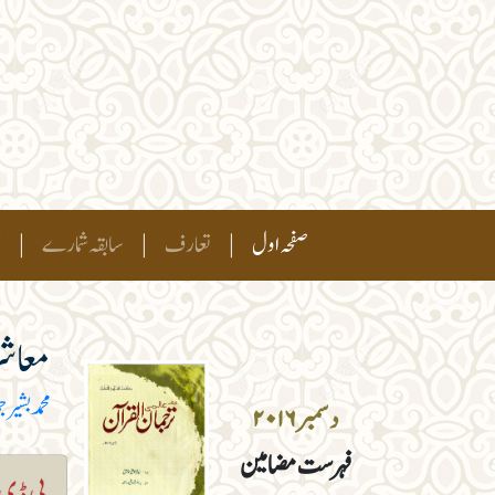
(current)
صفحہ اول
|
تعارف
|
سابقہ شمارے
|
ہ
معاشر
محمد بشیر ج
دسمبر ۲۰۱۶
فہرست مضامین