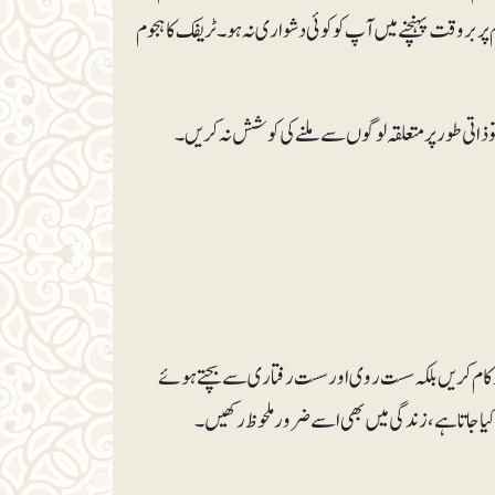
 بر وقت پہنچنے میں آپ کو کوئی دشواری نہ ہو۔ٹریفک کا ہجوم
ام کریں بلکہ سست روی اور سست رفتاری سے بچتے ہوئے
 جاتا ہے، زندگی میں بھی اسے ضرور ملحوظ رکھیں۔