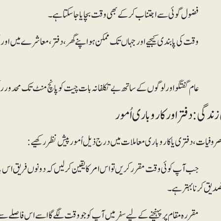
قت کی پابندی کیجیے اور جہاں تک ممکن ہو اپنے گھر، دفتر، معاشرے میں اور 
ندگی:دفتر اور کاروباری اُمور
روفیات، دفتری یا کاروباری معاملات میں درج ذیل اُمور پیش نظر رکھیے:
ب آپ کوئی وقت مقرر کریں تو اس امر کا یقین کر لیں کہ دونوں فریق اس بات ک
صدیق کرنا بہتر ہے۔
قررہ مقام پر پہنچنے کے لیے سفر میں آپ کو جو وقت لگے گا اسے اس فاصلے سے ہ