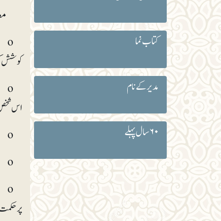
معاشرت
کتاب نما
o ک
کوشش ک
مدیر کے نام
o ع
اس شخص ک
۶۰ سال پہلے
o ایسے لوگوں سے بچیں جو بے مروت ہوں اور خواہ مخواہ وقت ضائع کرنے کی کوشش کریں۔
o اپنے مشکل حالات میں اپنوں اور غیروں کو دیکھنے کی کوشش کیجیے۔
o ٹ
پر حکمت 