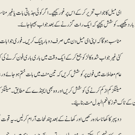
ی میل کا جواب تحریر کرکے اس پر غور کیجیے۔ اگر کوئی جذباتی بات یا غیر مناسب جو
 بار دیکھیے۔ کوشش کیجیے کہ ایک رات گزرنے کے بعد جواب بھیجا جائے۔
یٹنگز کم از کم کرنےکی کوشش کریں اور وہ بھی ایجنڈے کے مطابق۔ میٹنگز کو اد
ن کے ٹاک شوز کا نعم البدل مت بنائیے۔