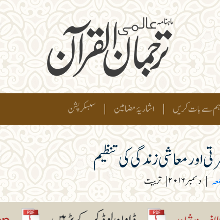
م سے بات کریں
|
اشاریۂ مضامین
|
سبسکرپشن
تی اور معاشی زندگی کی تنظیم
معہ
|
دسمبر ۲۰۱۶
|
تربیت