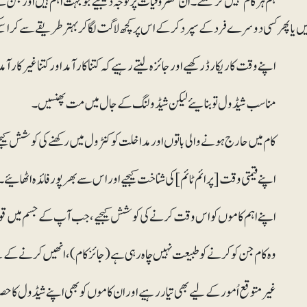
م ہر کام نہیں کرسکتے۔ ان مصروفیات پر توجہ دیجیے جو بہت اہم ہیں اور جن سے آپ ک
یں یا پھر کسی دوسرے فرد کے سپرد کرکے اس پر کچھ لاگت لگاکر بہتر طریقے سے کر اسک