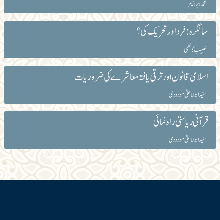
محمد ابراہیم
سالگرہ: فرد اور تحریک کی؟
خبیب کاظمی
اسلامی قانون اور ترقی یافتہ معاشرے کی ضروریات
سیّد ابوالاعلیٰ مودودی
قرآنی ریاستی راہ نمائی
سیّد ابوالاعلیٰ مودودی