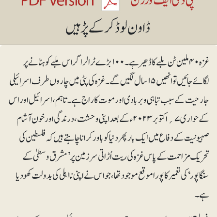
غزہ ۴۰ ملین ٹن ملبے کا ڈھیر ہے۔ ۱۰۰ بڑے ٹرالر اگر اس ملبے کو ہٹانے پر
لگائے جائیں تو انھیں ۱۵ سال لگیں گے۔ غزہ کی پٹی میں چاروں طرف اسرائیلی
جارحیت کے سبب تباہی و بربادی اور موت کا راج ہے۔ تاہم، اسرائیل اور اس
کے حواری ۷؍اکتوبر ۲۰۲۳ء کے بعد اپنی وحشت، درندگی اور خون آشام
صہیونیت کے دفاع میں ایک بار پھردنیا کو باور کرانا چاہتے ہیں کہ فلسطین کی
تحریک مزاحمت کے پاس غزہ کی ریت اُڑاتی سر زمین پر ’مشرق وسطیٰ کے
سنگاپور‘ کی تعمیر کا پورا موقع موجود تھا، جو اس نے اپنی نااہلی کی بدولت کھو دیا
ہے۔