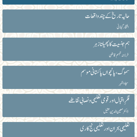
حالیہ تاریخ کے چند واقعات
افتخار گیلانی
ہم جنسیت کا پھیلتا زہر
فرزانہ تبسم قاضی
سموگ، پانچواں پاکستانی موسم
سجاد اظہر
فکرِ اقبال اور قومی تعلیمی و نصابی تقاضے
ڈاکٹر معین الدین عقیل
تعلیمی بحران اور تعلیمی نج کاری