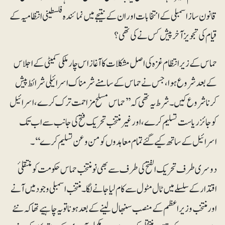
قانون ساز اسمبلی کےانتخابات اور ان کے نتیجے میں نمائندہ فلسطینی انتظامیہ کے
قیام کی تجویز آخر پیش کس نے کی تھی؟
حماس کے زیر انتظام غزہ کی اصل مشکلات کا آغاز اس چار ملکی کمیٹی کے اجلاس
کے بعد شروع ہوا، جس نے حماس کے سامنے شرمناک اسرائیلی شرائط پیش
کرنا شروع کیں۔ شرط یہ تھی کہ ’’حماس مسلح مزاحمت ترک کرے، اسرائیل
کو جائز ریاست تسلیم کرے، اور غیر منتخب تحریک فتح کی جانب سے اب تک
اسرائیل کے ساتھ کیے گئے تمام معاہدوں کو من و عن تسلیم کرے‘‘۔
دوسری طرف تحریک الفتح کی طرف سے بھی نومنتخب حماس حکومت کو منتقلیٔ
اقتدار کے سلسلے میں ٹال مٹول سے کام لیا جانے لگا ۔منتخب اسمبلی وجود میں آنے
اور منتخب وزیر اعظم کے منصب سنبھال لینے کے بعد ہونا تو یہ چاہیے تھا کہ نئے