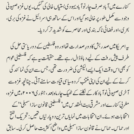
کنارے میں آباد صرف چار نوآباد یہودی بستیاں خالی کی گئیں۔یوں غزہ صہیونی
وجود سے مکمل طور پر خالی ہوگیا اور اس کے ساتھ ہی اسرائیل نے غزہ کی بری،
بحری، اور فضائی ناکہ بندی اور محاصرے کو شدیدتر کردیا۔
یہ امریکا میں صدر بش کا دورِ صدارت تھا اور وہ فلسطین کے دو ریاستی حل کی
طرف پیش رفت کے لیے دباؤ ڈال رہے تھے ۔ حقیقت یہ ہے کہ فلسطینی عوام
کو بھی اس وقت ایک ایسے الیکشن کی ضرورت تھی، جس سے ان کی نمائندگی
کرنے کے لیے ان کی اپنی منتخب کردہ سیاسی قیادت سامنے آتی ۔چنانچہ غزہ سے
آخری صہیونی نوآباد کار کے نکلنے کے ٹھیک چار ماہ بعد، جنوری ۲۰۰۶ء میں غزہ،
مغربی کنارے اور مشرقی بیت المقدس میں ’فلسطینی قانون ساز اسمبلی‘ 'کے
انتخابات ہوئے۔ ان انتخابات میں نمایاں ترین دو پارٹیاں تھیں: تحریک الفتح
اور حماس۔ حماس نے قانون ساز اسمبلی میں واضح اکثریت حاصل کر لی۔ سابق