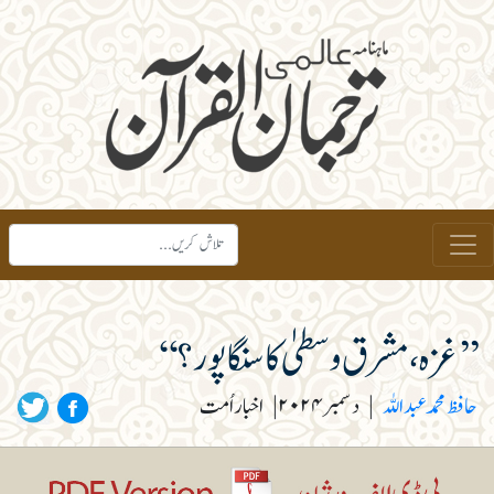
’’غزہ،مشرق وسطیٰ کا سنگاپور؟‘‘
حافظ محمدعبداللہ
|
دسمبر ۲۰۲۴
|
اخبار اُمت