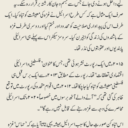
لیے داخل ہونے دی جائے جس سے جسم و جان کا رشتہ برقرار رہ سکے۔ یہ
صرف ایک مثال ہے کہ کس طرح اسرائیل نے غزہ کی معیشت کو تباہ کیا۔ ایک
طرف اس کی پیداواری صلاحیت کو محدود اور ختم کیا اور دوسری طرف غزہ
کے باشندوں کی زندگی کو اجیرن کیا۔ سروسز سیکٹر اس سے پہلے ہی اسرائیلی
پابندیوں اور عقوبتوں کی نذر تھا ۔
۲۰۱۵ءمیں ایک رپورٹ نشر ہوئی تھی، جس کا عنوان ’فلسطینی و اسرائیلی
اقتصادی تعلقات‘ تھا۔ رپورٹ کے مطابق ۲۰۱۳ء سے ایک برس قبل ہی
فلسطینی معیشت کو تباہ کیا جا چکا تھا۔۲۰۱۲ء میں اقوام متحدہ کی رپورٹ میں توقع
ظاہر کی گئی تھی کہ ’’آنے والے آٹھ برسوں میں خصوصاً ۲۰۲۰ء تک اسرائیلی
محاصرے کی وجہ سے غزہ رہنے کے قابل نہیں رہے گا ‘‘۔
اس تباہ کن صورتِ حال کا سبب اسرائیل ہمیشہ یہی بتاتاآیا ہے کہ ’حماس‘ غزہ