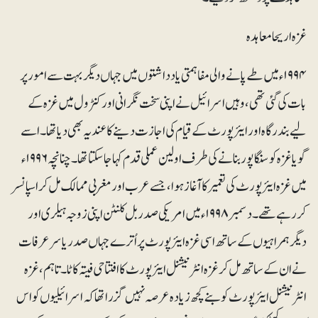
غزہ اریحا معاہدہ
۱۹۹۴ء میں طے پانے والی مفاہمتی یادداشتوں میں جہاں دیگر بہت سے امور پر
بات کی گئی تھی، وہیں اسرائیل نے اپنی سخت نگرانی اور کنٹرول میں غزہ کے
لیے بندرگاہ اور ایئرپورٹ کے قیام کی اجازت دینے کا عندیہ بھی دیا تھا۔ اسے
گویا غزہ کو سنگاپور بنانے کی طرف اولین عملی قدم کہا جاسکتا تھا۔ چنانچہ ۱۹۹۶ء
میں غزہ ایئرپورٹ کی تعمیر کا آغاز ہوا،جسے عرب اور مغربی ممالک مل کر اسپانسر
کر رہے تھے۔ دسمبر ۱۹۹۸ء میں امریکی صدر بل کلنٹن اپنی زوجہ ہیلری اور
دیگر ہمراہیوں کے ساتھ اسی غزہ ایئرپورٹ پر اُترے جہاں صدریاسر عرفات
نے ان کے ساتھ مل کر غزہ انٹرنیشنل ایئرپورٹ کا افتتاحی فیتہ کاٹا۔ تاہم، غزہ
انٹرنیشنل ایئرپورٹ کو بنے کچھ زیادہ عرصہ نہیں گزرا تھا کہ اسرائیلیوں کو اس