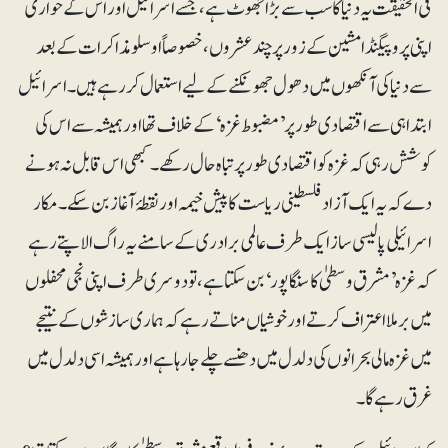
فی الحقیقت یہ دنیا کا سب سے بڑا جھوٹ ہے، جسے اسرائیل اور اس کے حواری
اپنی پروپیگنڈا مشین کے زور پر چند عشروں، خصوصاً اوسلو مذاکرات کے بعد
سے دنیا کی آنکھوں میں دھول جھونکنے کے لیے استعمال کررہے ہیں۔ اسرائیل
ابتدا ہی سے اقتصادی طور پر ’مضبوط غزہ‘ کے خلاف تھا اور ہمیشہ سے اس کی
کوشش رہی کہ غزہ کو اقتصادی طور پر تباہ حال رکھے۔ کبھی اس قابل نہ ہو نے
دے کہ یہ ایک آزاد فلسطینی ریاست کا پیش خیمہ اور نقطۂ آغاز بن سکے ۔ مکار
اسرائیلی پالیسی ساز ایک طرف عالمی برادری کے سامنےیہ راگ الاپتے رہے
کہ غزہ ’مشرق وسطیٰ کا سنگاپور‘بن سکتا ہے ، تو دوسری طرف اپنی نجی محفلوں
میں برملا اعتراف کرتے اور خوشیاں مناتے رہے کہ ہماری سازشوں کے نتیجے
میں غزہ مالی بحرانوں کی دلدل میں دھنسے چلے جارہا ہے اور ہمیشہ اسی دلدل میں
غرق رہے گا۔