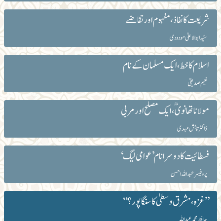
شریعت کا نفاذ ، مفہوم اور تقاضے
سیّد ابوالاعلیٰ مودودی
اسلام کا خط ، ایک مسلمان کےنام
نعیم صدیقی
مولانا تھانویؒ، ایک مصلح اور مربی
ڈاکٹر تابش مہدی
فسطائیت کا دوسرا نام ’عوامی لیگ ‘
پروفیسرعبداللہ احسن
’’غزہ،مشرق وسطیٰ کا سنگاپور؟‘‘
حافظ محمدعبداللہ