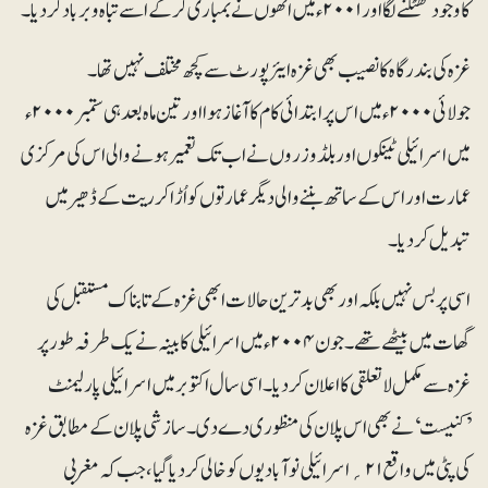
کا وجود کھٹکنے لگا اور ۲۰۰۱ء میں انھوں نے بمباری کر کے اسے تباہ و برباد کر دیا۔
غزہ کی بندرگاہ کا نصیب بھی غزہ ایئرپورٹ سے کچھ مختلف نہیں تھا۔
جولائی ۲۰۰۰ء میں اس پر ابتدائی کام کا آغاز ہوا اور تین ماہ بعد ہی ستمبر ۲۰۰۰ء
میں اسرائیلی ٹینکوں اور بلڈوزروں نے اب تک تعمیر ہونے والی اس کی مرکز ی
عمارت اور اس کے ساتھ بننے والی دیگر عمارتوں کو اُڑا کر ریت کے ڈھیر میں
تبدیل کردیا۔
اسی پر بس نہیں بلکہ اور بھی بدترین حالات ابھی غزہ کے تابناک مستقبل کی
گھات میں بیٹھے تھے۔ جون ۲۰۰۴ء میں اسرائیلی کابینہ نے یک طرفہ طور پر
غزہ سے مکمل لاتعلقی کا اعلان کردیا۔ اسی سال اکتوبر میں اسرائیلی پارلیمنٹ
’کنیست‘ نے بھی اس پلان کی منظوری دے دی۔ سازشی پلان کے مطابق غزہ
کی پٹی میں واقع ۲۱؍ اسرائیلی نوآبادیوں کوخالی کردیا گیا،جب کہ مغربی