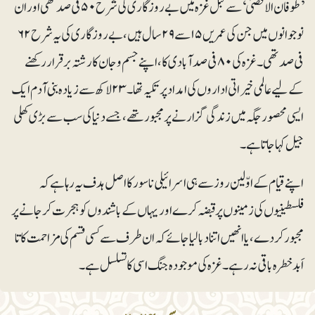
’ طوفان الاقصیٰ ‘سے قبل غزہ میں بے روزگاری کی شرح ۵۰ فی صد تھی اور ان
نوجوانوں میں جن کی عمریں ۱۵ سے ۲۹سال ہیں، بے روزگاری کی یہ شرح ۶۲
فی صد تھی۔ غزہ کی ۸۰فی صدآبادی کا ، اپنے جسم و جان کا رشتہ برقرار رکھنے
کے لیے عالمی خیراتی اداروں کی امداد پر تکیہ تھا۔ ۲۳ لاکھ سے زیادہ بنی آدم ایک
ایسی محصور جگہ میں زندگی گزارنے پر مجبور تھے، جسے دنیا کی سب سے بڑی کھلی
جیل کہا جاتا ہے۔
اپنے قیام کے اوّلین روز سے ہی اسرائیلی ناسور کا اصل ہدف یہ رہا ہے کہ
فلسطینیوں کی زمینوں پر قبضہ کرے اور یہاں کے باشندوں کو ہجرت کرجانے پر
مجبور کردے، یا انھیں اتنا دبا لیا جائے کہ ان طرف سے کسی قسم کی مزاحمت کا تا
اَبد خطرہ باقی نہ رہے۔ غزہ کی موجودہ جنگ اسی کا تسلسل ہے۔