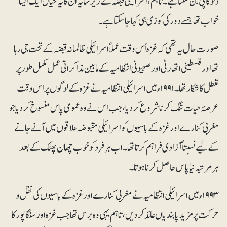
ڈٹو کاپی بن سکتا ہے۔ تاہم، اسرائیلی قبضہ کے زیر سایہ ان کا یہ خیال ایک ایسا
خواب تھا جسے دور کی کوڑی ہی کہا جاسکتا ہے۔
صورت حال یہ تھی کہ غزہ اُس وقت عملاً اسرائیلی ظالمانہ قبضہ کے تحت جی رہا
تھا اور فلسطینی اتھارٹی اور صہیونی انتظامیہ کے مابین مذاکراتی عمل مکمل طور پر
تعطل کا شکار تھا۔ ۱۹۹۱ء میں اسرائیلی انتظامیہ نے غزہ کے لوگوں پر اس وقت
عرصۂ حیات تنگ کرنا شروع کر دیا، جب اس نے وہ عمومی پاس منسوخ کر دیا جو
مغربی کنارے اور غزہ کے باسیوں کو اسرائیلی مقبوضہ علاقوں میں آنے جانے
کے لیے نسبتاً آزادی فراہم کرتا تھا۔ اب ہر فرد کو خوب چھان پھٹک کے بعد
ہرمرتبہ نیا پاس حاصل کرنا ہوتا۔
۱۹۹۳ء میں اسرائیلی انتظامیہ نے مغربی کنارے اور غزہ کے باسیوں کی نقل و
حرکت پر مزید پابندیاں عائد کردیں، تاہم یہی وہ برس تھا جب غزہ اور سنگاپور کا