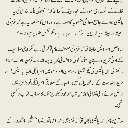
برقیے کے مطابق اسرائیلی انتظامیہ نے ایک سے زائد مرتبہ امریکی سفارت
خانے کے اقتصادی امور کے انچارج سے کہا تھا کہ ’’غزہ کی ناکہ بندی کی یہ
پالیسی ہمارے جامع معاشی منصوبہ کا حصہ ہے، اور اس کا مقصد یہ ہے کہ غزہ کی
معیشت ہمیشہ دیوالیہ پن کے کنارے پر رہے، مگر مکمل طور پر تباہ نہ ہو‘‘۔
در اصل اسرائیل چاہتا تھا کہ غزہ کی معیشت کام تو کرتی رہے مگر اپنی صلاحیت
کے ادنیٰ ترین درجے پر، تاکہ کوئی بڑا انسانی بحران پیدا نہ ہو۔ غزہ پر بھوک مسلط
رکھنے کی اس پالیسی کی کچھ تفصیلات جون ۲۰۰۹ء میں اسرائیلی اخبار ہاریٹس' نے
مزید وضاحت کے ساتھ بیان کیں۔ اخبار کے مطابق اسرائیلی فوج غزہ میں
داخل ہونے والی غذائی اجناس میں موجود کیلوریز تک کا حساب کتاب رکھتی
تھی۔
بدترین پہلو اس پالیسی کا یہ تھا کہ غزہ میں بس اس قدر غذا فلسطینی باشندوں کے