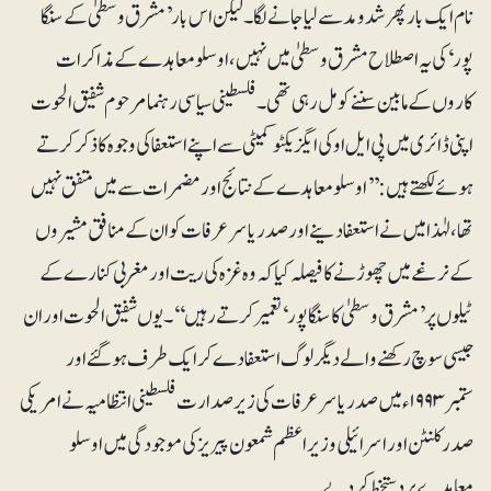
نام ایک بار پھر شد و مد سے لیا جانے لگا۔ لیکن اس بار ’مشرق وسطیٰ کے سنگا
پور‘ کی یہ اصطلاح مشرق وسطیٰ میں نہیں، اوسلو معاہدے کے مذاکرات
کاروں کے مابین سننے کو مل رہی تھی۔ فلسطینی سیاسی رہنما مرحوم شفیق الحوت
اپنی ڈائری میں پی ایل او کی ایگزیکٹو کمیٹی سے اپنے استعفا کی وجوہ کا ذکر کرتے
ہوئے لکھتے ہیں: ’’اوسلومعاہدے کے نتائج اور مضمرات سے میں متفق نہیں
تھا، لہٰذا میں نے استعفا دینے اور صدر یاسر عرفات کو ان کے منافق مشیروں
کے نرغے میں چھوڑنے کا فیصلہ کیا کہ وہ غزہ کی ریت اور مغربی کنارے کے
ٹیلوں پر ’مشرق وسطیٰ کا سنگاپور‘ تعمیر کرتے رہیں‘‘۔ یوں شفیق الحوت اور ان
جیسی سوچ رکھنے والے دیگر لوگ استعفا دے کر ایک طرف ہوگئے اور
ستمبر ۱۹۹۳ء میں صدر یاسر عرفات کی زیر صدارت فلسطینی انتظامیہ نے امریکی
صدر کلنٹن اور اسرائیلی وزیراعظم شمعون پیریز کی موجودگی میں اوسلو
معاہدے پر دستخط کر دیے۔