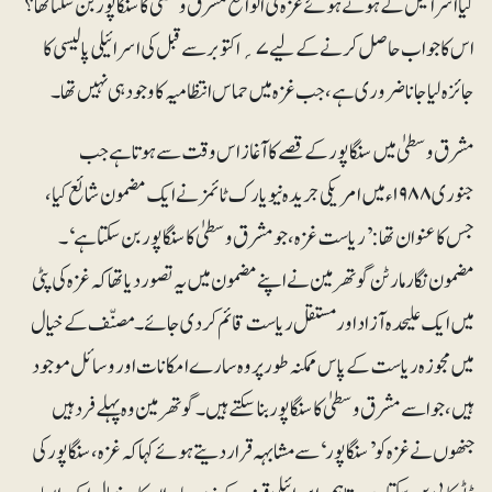
کیا اسرائیل کے ہوتے ہوئے غزہ فی الواقع مشرق وسطیٰ کا سنگاپور بن سکتا تھا؟
اس کا جواب حاصل کرنے کے لیے ۷؍ اکتوبر سے قبل کی اسرائیلی پالیسی کا
جائزہ لیا جانا ضروری ہے، جب غزہ میں حماس انتظامیہ کا وجود ہی نہیں تھا۔
مشرق وسطیٰ میں سنگاپور کے قصے کا آغاز اس وقت سے ہوتا ہے جب
جنوری ۱۹۸۸ ءمیں امریکی جریدہ نیویارک ٹائمز نے ایک مضمون شائع کیا ،
جس کا عنوان تھا: ’ریاست غزہ، جو مشرق وسطیٰ کا سنگاپور بن سکتا ہے‘۔
مضمون نگار مارٹن گوتھرمین نے اپنے مضمون میں یہ تصور دیا تھا کہ غزہ کی پٹی
میں ایک علیحدہ آزاد اور مستقل ریاست قائم کر دی جائے۔ مصنّف کےخیال
میں مجوزہ ریاست کے پاس ممکنہ طور پر وہ سارے امکانات ا ور وسائل موجود
ہیں، جو اسے مشرق وسطیٰ کا سنگاپور بناسکتے ہیں۔ گوتھرمین وہ پہلے فردہیں
جنھوں نے غزہ کو ’سنگاپور‘سے مشابہہ قرار دیتے ہوئے کہا کہ غزہ، سنگاپور کی