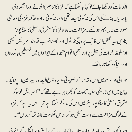
اقدامات کو دیکھا جائے تو کہا جا سکتا ہے کہ غزہ کا محاصرہ اٹھانے اور اقتصادی
پابندیاں ہٹانے کی اس کی نہ کوئی نیت تھی، اور نہ کوئی ارادہ تھا کہ غزہ کی معاشی
صورت حال بہتر ہوسکے۔ مزاحمت نہ ہو تو غزہ کو ’مشرق وسطیٰ کا سنگاپور‘
بنادیں، یہ محض اس کا ایک پروپیگنڈا ٹول اور جھوٹا خواب تھا، جو اسرائیل کبھی
اوسلو مذاکرات کی ٹیبل پر اور کبھی اقوام متحدہ کے ایوانوں میں فلسطینی باشندوں
اور دنیا کو دکھاتا رہا تھا۔
جولائی ۲۰۱۸ء میں اس وقت کے صہیونی وزیر دفاع افیغدور لیبرمین اپنے ایک
بیان میں اسی تاریخی سفید جھوٹ کو پھر دُہرا رہے تھے کہ ’’اسرائیل غزہ کو
مشرق وسطیٰ کا سنگاپور بننے میں اس کی مدد کر سکتا ہے شرط بس یہ ہے کہ غزہ
کے لوگ مزاحمت سے دست کش ہو کر حماس حکومت کا خاتمہ کردیں‘‘۔
اسرائیلی دانش ور ماہر لسانیات تانیہ رائنہارٹ کے مطابق اسرائیل اگر مغربی