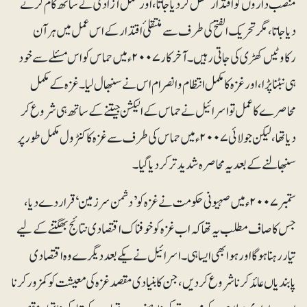
منصب داروں کو اقتدار منتقل کردیا جاتا، اور مکمل آزادی کے ساتھ کام کرنے
دیا جاتا، مگر تحریک الفتح کی طرف سے منتقلیٔ اقتدار کے اس عمل میں ہر آن
رکاوٹیں کھڑی کی جاتی رہیں۔ آخرکار ۲۰۰۷ء میں حماس کو اس مسئلے سے خود
ہی نبٹنا پڑا، اور غزہ کا مکمل انتظام و انصرام ا س نے سنبھال لیا۔ غزہ کے مکمل
محاصرے کا عمل تو اسرائیل نے حماس کے الیکشن جیتنے کے ساتھ ہی شروع کر
دیا تھا، لیکن جولائی ۲۰۰۷ء میں حماس کی طرف سے غزہ کا کنٹرول مکمل طور پر
سنبھالنے کے بعد یہ محاصرہ شدید تر کر دیا گیا۔
ستمبر ۲۰۰۷ء میں صہیونی حکومت نے غزہ کو ’دشمن سرزمین‘ قرار دے دیا،
جس کا صاف مطلب یہ تھا کہ اب غزہ کو خوفناک اقتصادی نتائج بھگتنے کے لیے
تیار رہنا ہوگا اور ہوا بھی ایسا ہی۔ اسرائیل نے یکے بعد دیگرے وہ اقتصادی
پابندیاں عائد کرنا شروع کردیں، جن کا بنیادی مقصد غزہ کی معیشت کو کمزور کرنا