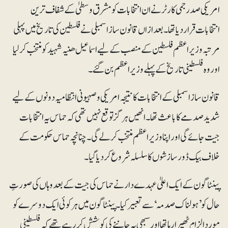
امریکی صدر جمی کارٹر نے ان انتخابات کو مشرق وسطیٰ کے شفاف ترین
انتخابات قرار دیا تھا ۔ بعدازاں قانون ساز اسمبلی نے فلسطین کی تاریخ میں پہلی
مرتبہ وزیر اعظم فلسطین کے منصب کے لیے اسماعیل ھنیہ شہید کو منتخب کرلیا
اور وہ فلسطینی تاریخ کے پہلے وزیر اعظم بن گئے۔
قانون ساز اسمبلی کے انتخابات کا نتیجہ امریکی و صہیونی انتظامیہ دونوں کے لیے
شدید صدمے کا باعث تھا۔ انھیں ہر گز توقع نہیں تھی کہ حماس یہ انتخابات
جیت جائے گی اور اپنا وزیر اعظم منتخب کر لے گی۔ چنانچہ حماس حکومت کے
خلاف بیک ڈور سازشوں کا سلسلہ شروع کردیا گیا ۔
پینٹاگون کے ایک اعلیٰ عہدے دار نے حماس کی جیت کے بعد وہاں کی صورتِ
حال کو ’ہولناک صدمہ‘ سے تعبیر کیا۔پینٹا گون میں ہر کوئی ایک دوسرے کو
مورد الزام ٹھیرا رہا تھا اور سبھی یہ جاننے کی کوشش کر رہے تھے کہ فلسطینی