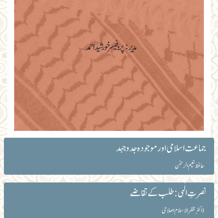
جماعت اسلامی اور موجودہ جدوجہد
حافظ نعیم الرحمٰن
نصرتِ الٰہی: طلب کے تقاضے
ڈاکٹر ظفرالاسلام اصلاحی