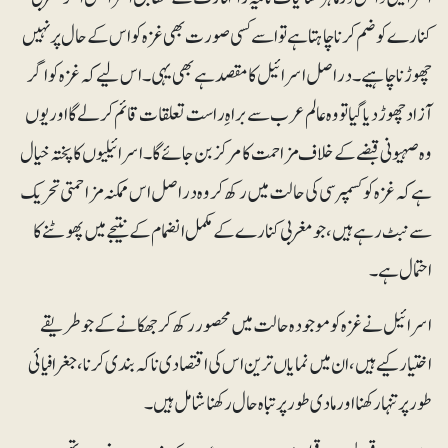
کنارے کو ضم کرنا چاہتا ہے تو اسے کسی صورت بھی غزہ کو اس کے حال پر نہیں
چھوڑنا چاہیے۔دراصل اسرائیل کامقصد ہے بھی یہی۔ اس لیے کہ غزہ کو اگر
آزاد چھوڑدیا گیا تو وہ عالم عرب سے براہِ راست تعلقات قائم کرلے گا اور یوں
وہ صہیونی قبضے کے خلاف مزاحمت کا مرکز بن جائے گا۔ اسرائیلیوں کا پختہ خیال
ہے کہ غزہ کو کسمپرسی کی حالت میں رکھ کر وہ در اصل اس ممکنہ مزاحمتی تحریک
سے نبٹ رہے ہیں، جو مغربی کنارے کے مکمل انضمام کے نتیجے میں پھوٹنے کا
احتمال ہے ۔
اسرائیل نے غزہ کو موجودہ حالت میں محصور رکھ کر جھکانے کے جو طریقے
اختیار کیے ہیں، ان میں نمایاں ترین اس کی اقتصادی ناکہ بندی کرنا، جغرافیائی
طور پر تنہا رکھنا اور مادی طور پر تباہ حال رکھنا شامل ہیں ۔