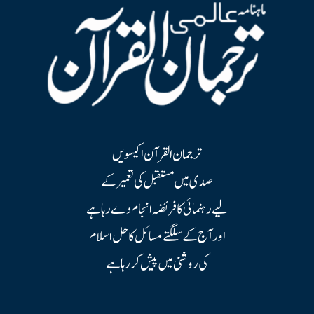
ترجمان القرآن اکیسویں
صدی میں مستقبل کی تعمیر کے
لیے رہنمائی کا فریضہ انجام دے رہا ہے
اور آج کے سلگتے مسائل کا حل اسلام
کی روشنی میں پیش کر رہا ہے