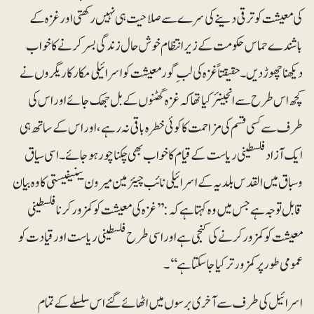
کی معیشت کو ترقی دینے کی سرے سے صلاحیت ہی نہیں رکھتی اور غزہ کے
باشندے حماس حکومت کے زیرانتظام خوش حال زندگی بسر کرنے کا خواب
دیکھنا چھوڑ دیں۔ حقیقتاً غزہ کی لب ِگور معیشت کو اسرائیلی مکار کاریگروں نے
کچھ اس طرح سے انجینئر کیا تھا کہ غزہ گھٹنوں کے بل جھک جائے اور اس کی
طرف سے کسی قسم کی مزاحمت کا کوئی خطرہ باقی نہ رہے، اور اس کے ساتھ ہی
ایک آزاد فلسطینی ریاست کے قیام کا خواب بھی چکنا چور ہوجائے۔ اسی سیاق
وسباق میں القدس بلدیہ کے اسرائیلی نائب چیئرمین میرون بینیفیستی کا وہ بیان
قابل توجہ ہے جس میں وہ کہتا ہے کہ :’’غزہ کی معیشت کو کمزور کرنا فلسطینی
معیشت کو کمزور کرنے کی کنجی ہے اور اسی طرح فلسطینی ریاست اور قیادت کو
عمومی طور پر کمزور تر کیا جا سکتا ہے‘‘۔
اسرائیل کی طرف سے آخری برسوں میں اٹھائے گئے اس سلسلے کے تمام