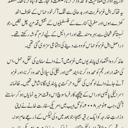
اور پیداواری صلاحیت کو محدود تر کرنا،صنعت و تجارت کو تباہ کرنا تھا۔ مقصد
یہ تھا کہ اہل غزہ غربت اور بدحالی سے تنگ آ کر خود حماس کے خلاف اٹھ
کھڑے ہوں اور مغربی کنارے کے فلسطینیوں کے نقش قدم پر چل نکلیں، جو
نسبتاً خوشحالی سے بہرہ مند تھے اور اسرائیل کے لیے نرم گوشہ رکھتے تھے۔
دراصل اہل غزہ کو حماس کو ووٹ دینے کی اجتماعی سزا دی گئی تھی۔
عائد کردہ اقتصادی پابندیوں میں غزہ میں آنے والے سامان کی نقل و حمل، اس
کی مقدار اور حجم کو محدود کرنا، ایندھن اور بجلی کی سپلائی محدود کرنا، اور غزہ
آنے جانے والے لوگوں کی نقل و حرکت پر پابندی لگانا شامل تھیں۔ ظالمانہ
اسرائیلی پالیسی اور اس کے پیچھے کار فرما سوچ اس وقت مزید نمایاں ہوکر سامنے
آگئی، جب ۲ نومبر ۲۰۰۸ء کو تل ابیب میں امریکی سفارت خانے نے اپنی
وزارتِ خارجہ کو ایک برقیہ بھیجا، جو بعد میں وکی لیکس کے ذریعے عام ہوا۔