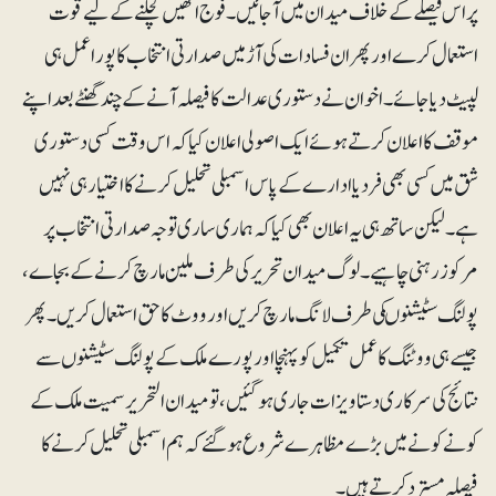
پر اس فیصلے کے خلاف میدان میں آجائیں۔ فوج انھیں کچلنے کے لیے قوت
استعمال کرے اورپھر ان فسادات کی آڑ میں صدارتی انتخاب کا پورا عمل ہی
لپیٹ دیا جائے۔ اخوان نے دستوری عدالت کا فیصلہ آنے کے چند گھنٹے بعد اپنے
موقف کا اعلان کرتے ہوئے ایک اصولی اعلان کیا کہ اس وقت کسی دستوری
شق میں کسی بھی فرد یا ادارے کے پاس اسمبلی تحلیل کرنے کا اختیار ہی نہیں
ہے۔ لیکن ساتھ ہی یہ اعلان بھی کیا کہ ہماری ساری توجہ صدارتی انتخاب پر
مرکوز رہنی چاہیے۔ لوگ میدان تحریر کی طرف ملین مارچ کرنے کے بجاے،
پولنگ سٹیشنوںکی طرف لانگ مارچ کریں اور ووٹ کا حق استعمال کریں۔ پھر
جیسے ہی ووٹنگ کا عمل تکمیل کو پہنچا اور پورے ملک کے پولنگ سٹیشنوں سے
نتائج کی سرکاری دستاویزات جاری ہوگئیں، تو میدان التحریر سمیت ملک کے
کونے کونے میں بڑے مظاہرے شروع ہوگئے کہ ہم اسمبلی تحلیل کرنے کا
فیصلہ مسترد کرتے ہیں۔