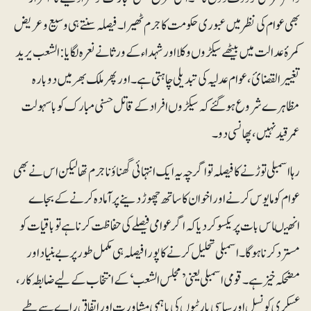
بھی عوام کی نظر میں عبوری حکومت کا جرم ٹھیرا۔ فیصلہ سنتے ہی وسیع و عریض
کمرۂ عدالت میں بیٹھے سیکڑوں وکلا اور شہداء کے ورثا نے نعرہ لگایا: الشعب یرید
تغییر القضائ، عوام عدلیہ کی تبدیلی چاہتی ہے۔ اور پھر ملک بھر میں دوبارہ
مظاہرے شروع ہوگئے کہ سیکڑوں افراد کے قاتل حسنی مبارک کوبا سہولت
عمر قیدنہیں، پھانسی دو۔
رہا اسمبلی توڑنے کا فیصلہ تو اگرچہ یہ ایک انتہائی گھناؤنا جرم تھا لیکن اس نے بھی
عوام کو مایوس کرنے اور اخوان کا ساتھ چھوڑ دینے پر آمادہ کرنے کے بجاے
انھیںاس بات پر یکسو کردیا کہ اگر عوامی فیصلے کی حفاظت کرنا ہے تو باقیات کو
مسترد کرنا ہوگا۔ اسمبلی تحلیل کرنے کا پورا فیصلہ ہی مکمل طور پر بے بنیاد اور
مضحکہ خیز ہے۔ قومی اسمبلی یعنی ’مجلس الشعب‘ کے انتخاب کے لیے ضابطہ کار،
عسکری کونسل اور سیاسی پارٹیوں کی باہمی مشاورت اور اتفاق راے سے طے