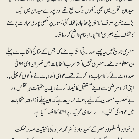
میدان التحریر میں بھی لاکھوں لوگ جمع تھے اور پورے میدان میں ایک
بڑے بینر پر صرف ’لا‘ ہی پڑھا جارہا تھا۔ کئی جملوں پر لکھی پوری عبارت پڑھنے
کا تکلف کیے بغیر ہی ’لا‘ پورا پیغام واضح کررہا تھا۔
مصری تاریخ میں یہ پہلے صدارتی انتخاب تھے کہ جس کے نتائج انتخاب سے پہلے
ہی معلوم نہ تھے۔ مصر ہی نہیں اکثر عرب انتخابات میں حکمران ۹ئ۹۹ فی
صدووٹ لے کر کامیاب ہوا کرتے تھے۔ عوامی انقلابات نے لوگوں کو پہلی بار
اپنی آزاد مرضی سے اپنے مستقبل کا فیصلہ کرنے دیا۔ یہ حقیقت ہر مخلص اور
بے تعصب مسلمان کے لیے باعث طمانیت ہے کہ ان پہلے آزادانہ انتخابات
میں عوام کی اکثریت نے اسلامی تحریک پر اعتماد کا اظہار کیا ہے۔
الاخوان المسلمون مصر کے اُمیدوار ڈاکٹر محمد مرسی کی بحیثیت صدر مملکت