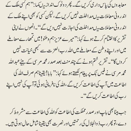
معاہدوں کی پاس داری کریں گے۔ پھر دوٹوک انداز میںکہا: ’’ہم کسی ملک کے
اندرونی معاملات میںمداخلت نہیں کریں گے ، لیکن کسی کو بھی اپنے ملک کے
اندرونی معاملات میںمداخلت کی اجازت نہیں دیں گے ‘‘۔ انھوں نے اپنی
تقریر کااختتام کرتے ہوئے کہا:’’ میرے عزیز ہم وطنو! میں تمھارے معاملے
میں اور اپنے وطن کے معاملے میں اللہ رب العزت سے کبھی خیانت نہیں
کروں گا‘‘۔تقریر ختم ہونے کے چند منٹ بعد صدر محمد مرسی کے بیٹے عبد اللہ
محمد مرسی نے فیس بُک پر پیغام لکھتے ہوئے کہا : ’’ بابا! یقینا ہم صرف اللہ کی
اطاعت میں آپ کی اطاعت کریں گے، اللہ کی نافرمانی ہوئی تو آپ کی نہیں اپنے
رب کی اطاعت کریں گے‘‘۔
جب بیٹا بھی باپ اور صدر مملکت کی اطاعت کو اللہ کی اطاعت سے مشروط کر
دے، توپھر رب ذوالجلال کی رحمتیں اورنصرت بھی یقینا شامل حال ہوتی ہیں ۔