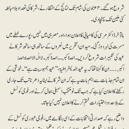
شروع ہوگئے۔ ۲۴جون کی شام تک نتائج کے انتظار نے، شرکا کی تعداد بلامبالغہ
کئی ملین تک پہنچا دی۔
بالآخرڈاکٹر مرسی کی کامیابی کا اعلان ہوا،اور مصر ہی میں نہیں، پورے خطے میں
مسرت کی لہر دوڑ گئی ۔ میدان التحریر میں نعروں کے ساتھ ہی ساتھ شرکا نے
عید کی تکبیرات شروع کردیں۔ اللّٰہ اکبر ۔۔اللّٰہ اکبر۔ لا الٰہ الا اللّٰہ و اللّٰہ
اکبر..... ان کا کہنا تھا کہ یہ عید الدیمقراطیۃ ، ’’عید جمہوریت ہے‘‘۔خوشی کے
ان تمام جذبات سے اہم بات یہ ہے کہ ان شرکا نے اپنا یہ دھرنا تب تک جاری
رکھنے کا اعلان کیا ہے کہ جب تک نومنتخب اسمبلی بحال کرنے اور فوجی کونسل
کے بلاحدود اختیارات ختم کرنے کا اعلان نہیں کیا جاتا۔
واضح رہے کہ صدارتی انتخابات کے اسی ہنگامے میں، فوجی عبوری کونسل کے