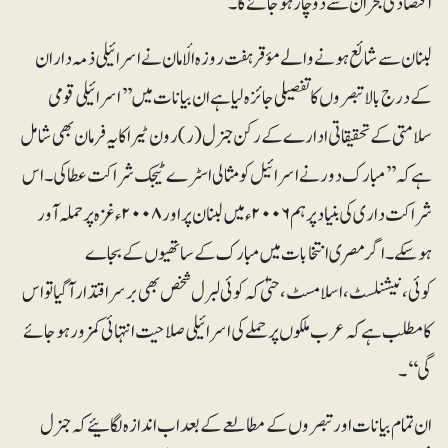
اقتصادی بحران سے دوچار ہو جائے گا۔
لبنان سے شائع ہونے والے مؤقر ہفت روزہ الأمان نے اسرائیلی ذمہ داران
کے درج بالا تبصروں کا تفصیلی جائزہ لیا ہے ان بیانات میں ’’اسرائیلی قومی
سلامتی کے تحقیقاتی ادارے کے رکن جنرل (ر) رون ٹیرا کا یہ فرمان بھی شامل
ہے کہ ’’مبارک دور نے اسرائیل کو مثالی اسٹرے ٹیجک شراکت عطا کی۔ اس
شراکت داری کی بنیاد پر ہم ۲۰۰۶ء میں لبنان پر اور ۲۰۰۸ء غزہ پر حملہ آور
ہوسکے۔ اگر مصری انتخابات میں مبارک کے ساتھیوں کے بجاے
کوئی،نیشنلسٹ، اسلامسٹ، حتیٰ کہ کوئی لبرل شخص بھی برسر اقتدار آگیا تو اس
کا مطلب ہے کہ عرب ملکوں پر حملے کی اسرائیلی صلاحیت انتہائی کمزور ہوجائے
گی‘‘۔
ان تمام بیانات اور تبصروں کے مطالعے کے بعد اب اندازہ لگائیے کہ جنرل