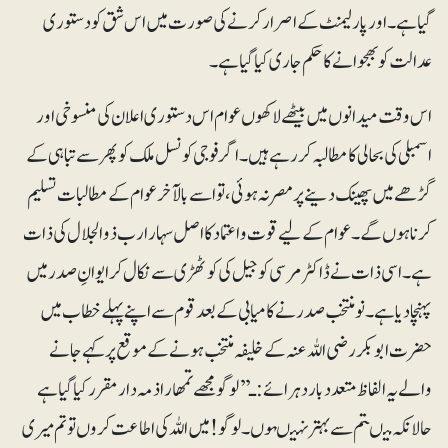
گیا ہے ۔ اور پارلیمنٹ کے اصرار کرنے کی صورت میں اس شق کو دستوری
عدالت کو بھجوانے کا حکم جاری کیا گیاہے۔
اس وقت میدانوں میں بیٹھے لاکھوں عوام اس دستوری اعلان کی منسوخی اور
اسمبلی کی بحالی کا مطالبہ کر رہے ہیں۔اگر فوجی کونسل ملک کو پھر سے تباہی کے
گڑھے میں پھینک دینے پر مصر نہ ہوئی، تو اسے بالآخر عوام کے مطالبات تسلیم
کرنا ہوں گے۔ عوام کے لیے قوت واعتماد کا اصل سہارا رب ذوالجلال کی ذات
ہے۔ا سی ذات نے ڈاکٹر مرسی کو جیل کی کوٹھڑی سے نکال کر ایوانِ صدر میں
پہنچادیا ہے۔نومنتخب صدر نے کامیابی کے بعد قوم سے اپنے پہلے خطاب میں
حضرت ابوبکررضی اللہ عنہ کے خلیفہ منتخب ہونے کے موقع پر کہے جانے
والے یہ الفاظ متعدد بار دہرائے: ـ’’لوگو مجھے تمھارا ذمہ دار مقرر کیا گیا ہے
حالانکہ میںتم سے بہتر نہیںہوں ۔ لوگو! میں اللہ کی اطاعت کروں تو تم میری