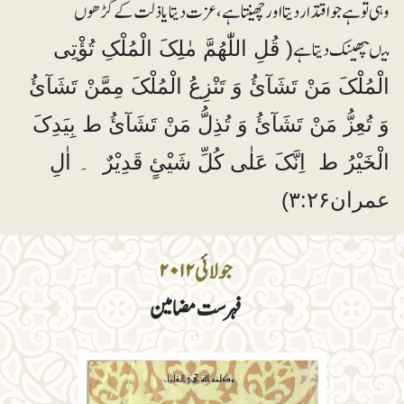
وہی تو ہے جو اقتدار دیتا اورچھینتا ہے ، عزت دیتا یا ذلت کے گڑھوں
میںپھینک دیتا ہے
( قُلِ اللّٰھُمَّ مٰلِکَ الْمُلْکِ تُؤْتِی
الْمُلْکَ مَنْ تَشَآئُ وَ تَنْزِعُ الْمُلْکَ مِمَّنْ تَشَآئُ
وَ تُعِزُّ مَنْ تَشَآئُ وَ تُذِلُّ مَنْ تَشَآئُ ط بِیَدِکَ
الْخَیْرُ ط اِنَّکَ عَلٰی کُلِّ شَیْئٍ قَدِیْرٌ ۔ اٰلِ
عمران۳:۲۶)
جولائی ۲۰۱۲
فہرست مضامین