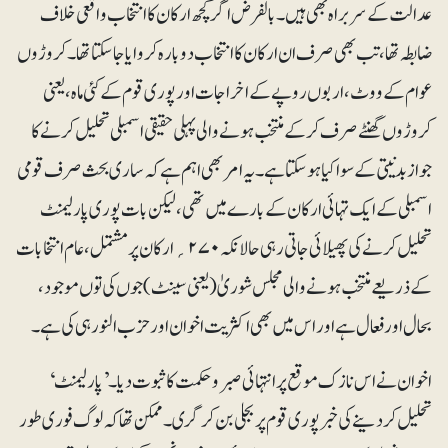
عدالت کے سربراہ بھی ہیں۔ بالفرض اگر کچھ ارکان کا انتخاب واقعی خلاف
ضابطہ تھا، تب بھی صرف ان ارکان کا انتخاب دوبارہ کروایا جاسکتا تھا۔ کروڑوں
عوام کے ووٹ، اربوں روپے کے اخراجات اور پوری قوم کے کئی ماہ، یعنی
کروڑوں گھنٹے صرف کرکے منتخب ہونے والی پہلی حقیقی اسمبلی تحلیل کرنے کا
جواز بدنیتی کے سوا کیا ہوسکتا ہے۔ یہ امر بھی اہم ہے کہ ساری بحث صرف قومی
اسمبلی کے ایک تہائی ارکان کے بارے میں تھی، لیکن بات پوری پارلیمنٹ
تحلیل کرنے کی پھیلائی جاتی رہی حالانکہ ۲۷۰؍ارکان پر مشتمل، عام انتخابات
کے ذریعے منتخب ہونے والی مجلس شوریٰ (یعنی سینٹ) جوں کی توں موجود،
بحال اور فعال ہے اور اس میں بھی اکثریت اخوان اور حزب النور ہی کی ہے۔
اخوان نے اس نازک موقع پر انتہائی صبر و حکمت کا ثبوت دیا۔ ’پارلیمنٹ‘
تحلیل کردینے کی خبر پوری قوم پر بجلی بن کر گری۔ ممکن تھا کہ لوگ فوری طور