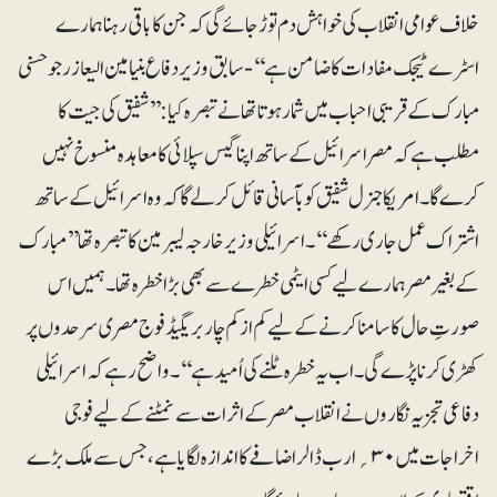
خلاف عوامی انقلاب کی خواہش دم توڑ جائے گی کہ جن کا باقی رہنا ہمارے
اسٹرے ٹیجک مفادات کا ضامن ہے‘‘- سابق وزیر دفاع بنیامین الیعازر جو حسنی
مبارک کے قریبی احباب میں شمار ہوتا تھا نے تبصرہ کیا: ’’شفیق کی جیت کا
مطلب ہے کہ مصر اسرائیل کے ساتھ اپنا گیس سپلائی کا معاہدہ منسوخ نہیں
کرے گا۔ امریکا جنرل شفیق کو بآسانی قائل کرلے گا کہ وہ اسرائیل کے ساتھ
اشتراک عمل جاری رکھے‘‘۔ اسرائیلی وزیر خارجہ لیبرمین کا تبصرہ تھا ’’مبارک
کے بغیر مصر ہمارے لیے کسی ایٹمی خطرے سے بھی بڑا خطرہ تھا۔ ہمیں اس
صورتِ حال کا سامنا کرنے کے لیے کم از کم چار بریگیڈ فوج مصری سرحدوں پر
کھڑی کرنا پڑے گی۔ اب یہ خطرہ ٹلنے کی اُمید ہے‘‘۔واضح رہے کہ اسرائیلی
دفاعی تجزیہ نگاروں نے انقلاب مصر کے اثرات سے نمٹنے کے لیے فوجی
اخراجات میں ۳۰؍ ارب ڈالر اضافے کا اندازہ لگایا ہے، جس سے ملک بڑے