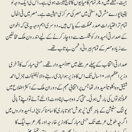
جیت، خطے میں دیگر تمام کامیابیوں کا تاج ثابت ہوئی ہے۔ اس کی ایک وجہ تو
یقینا پورے مشرق وسطیٰ میں مصر کی مرکزی حیثیت ہے۔ مصر میں فی الحال
تمام تر اختیارات صدر مملکت کے پاس ہیں۔دوسری اہم وجہ یہ بنی کہ اخوان
کے صدارتی اُمیدوار کو شکست سے دوچار کرنے کے لیے اندرون ملک مخالفین
سے زیادہ مصر کے تمام بیرونی دشمن بے تاب تھے۔
صدارتی انتخاب کے پہلے مرحلے میں ۱۳ اُمیدوار تھے۔ حسنی مبارک کا آخری
وزیراعظم اور ۱۰سال تک اس کا وزیر ہوا بازی رہنے والا لیفٹیننٹ جنرل احمد
شفیق وہ اکلوتا اُمیدوار تھا جس پر انتخابی مہم کے دوران ملک کے اکثر اضلاع میں
عملاً جوتوں کی بارش ہوئی۔حتیٰ کہ وہ جب اپنا ووٹ ڈالنے آئے تو اپنے آبائی
پولنگ سٹیشن کے باہر بھی ’ پُرجوش ‘جوتا باری کا سامنا کرنا پڑا۔ اُمیدواروں میں
اگرچہ طویل عرصے تک حسنی مبارک کا وزیر خارجہ اور پھر عرب لیگ کا