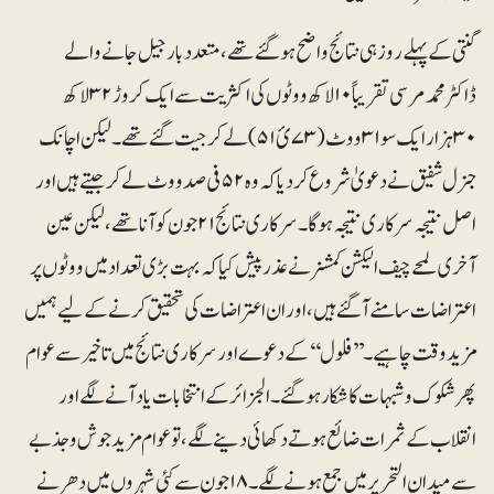
گنتی کے پہلے روز ہی نتائج واضح ہوگئے تھے، متعدد بار جیل جانے والے
ڈاکٹرمحمد مرسی تقریباً ۱۰ لاکھ ووٹوں کی اکثریت سے ایک کروڑ ۳۲ لاکھ
۳۰ہزار ایک سو ۳۱ووٹ (۷۳ئ۵۱)لے کر جیت گئے تھے۔ لیکن اچانک
جنرل شفیق نے دعویٰ شروع کردیا کہ وہ ۵۲ فی صد ووٹ لے کر جیتے ہیں اور
اصل نتیجہ سرکاری نتیجہ ہو گا۔ سرکاری نتائج ۲۱ جون کو آنا تھے، لیکن عین
آخری لمحے چیف الیکشن کمشنرنے عذر پیش کیا کہ بہت بڑی تعداد میں ووٹوں پر
اعتراضات سامنے آگئے ہیں،اور ان اعتراضات کی تحقیق کرنے کے لیے ہمیں
مزید وقت چاہیے۔ ’’فلول‘‘ کے دعوے اور سرکاری نتائج میں تاخیر سے عوام
پھر شکوک و شبہات کا شکار ہوگئے۔ الجزائر کے انتخابات یاد آنے لگے اور
انقلاب کے ثمرات ضائع ہوتے دکھائی دینے لگے، تو عوام مزید جوش و جذبے
سے میدان التحریر میں جمع ہونے لگے۔ ۱۸ جون سے کئی شہروں میں دھرنے