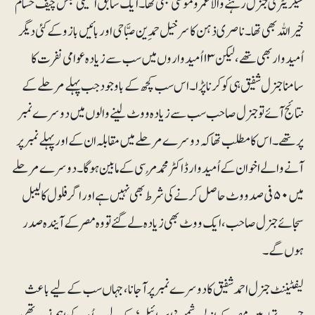
سیکریٹری جنرل رہنے والا عمروموسیٰ بھی تھا۔ ایک سابق انٹیلی جنس چیف حسام
خیر اللہ بھی تھا۔ ناصری ذہن کا سرخیل حمدِین صبَّاحی اور بائیں بازو کے کئی دیگر
اُمیدوار بھی تھے، لیکن ۱۳ اُمیدواروں میں سب سے زیادہ عوامی نفرت کا
سامنا جنرل شفیق ہی کو کرنا پڑا۔ اس سب کچھ کے باوجود جب پہلے مرحلے کے
نتائج آئے تو جنرل صاحب سب سے زیادہ ووٹ لینے والوں میں دوسرے نمبر
پر تھے۔ اس کا مطلب تھا کہ دوسرے مرحلے میں مقابلہ ان کے اور پہلے نمبر پر
آنے والے اخوان کے اُمیدوار ڈاکٹر محمدمُرسی کے مابین ہوگا۔ دوسرے مرحلے
میں ۵۰ فی صد ووٹ حاصل کرنے کی شرط بھی نہیں ہے اور اگر فلول کا لیبل
سجائے جنرل صاحب، ایک ووٹ بھی زیادہ لے گئے تو وہ مصر کے آیندہ صدر
ہوں گے۔
لیفٹیننٹ جنرل احمد شفیق کا دوسرے نمبر پر آجانا، جہاں سب کے لیے باعث