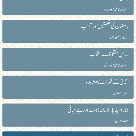
سیّد ابوالاعلیٰ مودودی
رمضان کی حکمتیں اور آداب
ذکی الرحمن غازی
درسِ مشکوٰۃ سے انتخاب
سیّد ابوالاعلیٰ مودودی
انفاق کے ثمرات کا مشاہدہ
سمیہ رمضان
ہمارا میڈیا: غلامانہ ذہنیت اور بے حیائی
انصار عباسی