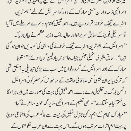
حیرت تھا وہیں مصر کے ازلی دشمن ’اسرائیل‘ کے لیے یہ اُمید کی اہم نوید تھی۔
اسرائیلی ذمہ داران حسنی مبارک کے دور کو اسرائیل کے لیے ’اہم ترین
اسٹرے ٹیجک خزانہ‘ قرار دیتے ہیں۔ احمد شفیق کا نام دوسرے مرحلے میں آگیا
تو اسرائیلی فوج کے سابق سربراہ اور حالیہ نائب وزیراعظم نے بیان دیا کہ
’’اسرائیل کے اہم ترین اسٹرے ٹیجک خزانے کی واپسی کی اُمیدیں جوان ہوگئی
ہیں‘‘۔ سابق ملٹری انٹیلی جنس چیف عاموس یادلین گویا ہوئے: ’’ سقوطِ
مبارک کے بعد اسرائیل کے گردو نواح میں سب سے بڑی تبدیلی یہ آسکتی تھی
کہ ترکی یا ایران جیسی کسی علاقائی طاقت کے ساتھ مل کر مصر کوئی اسرائیل
دشمن بلاک نہ تشکیل دے دے۔ احمد شفیق کی جیت کی صورت میں ایسا ہر امکا
ن ختم کیا جاسکتاہے ‘‘ - اعلیٰ تعلیم کے اسرائیلی وزیر گدعون ساعر نے کہا:
’’مبارک نظام کے اہم رکن جنرل شفیق کی جیت سے عالمِ عرب کی اجتماعی سوچ
پر بہت اہم اثرات مرتب ہوں گے۔اس جیت سے ان عرب حکومتوں کے