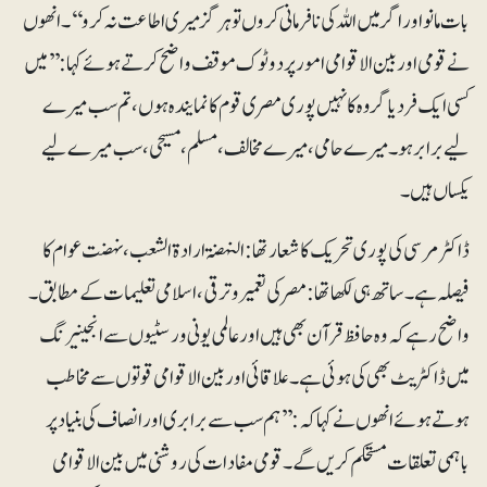
بات مانو اور اگر میں اللہ کی نافرمانی کروں تو ہرگز میری اطاعت نہ کرو‘‘ ۔انھوں
نے قومی اوربین الاقوامی امور پر دوٹوک موقف واضح کرتے ہوئے کہا :’’ میں
کسی ایک فرد یا گروہ کا نہیں پوری مصری قوم کا نمایندہ ہوں، تم سب میرے
لیے برابر ہو۔میرے حامی ،میرے مخالف،مسلم ،مسیحی، سب میرے لیے
یکساں ہیں۔
ڈاکٹر مرسی کی پوری تحریک کا شعار تھا: النہضۃ ارادۃ الشعب، نہضت عوام کا
فیصلہ ہے۔ ساتھ ہی لکھا تھا: مصر کی تعمیرو ترقی،اسلامی تعلیمات کے مطابق ۔
واضح رہے کہ وہ حافظ قرآن بھی ہیں اور عالمی یونی ورسٹیوں سے انجینیرنگ
میں ڈاکٹریٹ بھی کی ہوئی ہے۔ علاقائی اور بین الاقوامی قوتوں سے مخاطب
ہوتے ہوئے انھوں نے کہا کہ: ’’ ہم سب سے برابری اور انصاف کی بنیاد پر
باہمی تعلقات مستحکم کریں گے۔ قومی مفادات کی روشنی میں بین الاقوامی