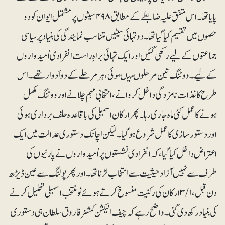
پایا تھا۔ اس متفق علیہ ضابطے کے مطابق ۴۹۸سیٹوں پر مشتمل ایوان کو دو
حصوں میں تقسیم کیا گیا تھا۔ دو تہائی سیٹیں متناسب نمایندگی کی بنیاد پر سیاسی
جماعتوں کے لیے رکھی گئیں اور ایک تہائی براہِ راست انفرادی اُمیدواروں
کے لیے۔ ووٹنگ تین مرحلوںمیںہوئی، ہر مرحلے کے دو اَدوار تھے۔ اس
طرح کاغذات نامزدگی داخل کروانے، انتخابی مہم چلانے اور ووٹنگ مکمل
ہونے کا عمل کئی ماہ جاری رہا۔ پھر ارکان اسمبلی کی باقاعدہ حلف برداری ہوئی
اور دستور سازی کا عمل شروع ہوگیا۔ لیکن اچانک دستوری عدالت میں ایک
اعتراض داخل کیا گیا، کہ انفرادی نشستوں پر اُمیدواروں نے پارٹیوں کی
طرف سے نہیں آزاد حیثیت سے انتخاب لڑنا تھا۔ اور پھر پولنگ سے عین ڈیڑھ
دن قبل،۳/۱ ارکان کی رکنیت منسوخ کرتے ہوئے نومنتخب اسمبلی تحلیل کرنے
کی بنیاد رکھ دی گئی۔ واضح رہے کہ چیف الیکشن کمشنر فاروق سلطان ہی دستوری