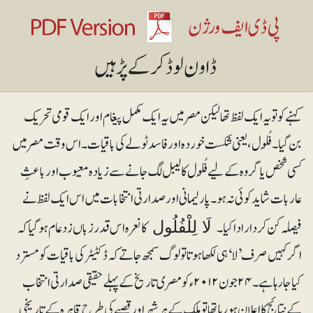
کہنے کو تو یہ ایک لفظ تھا لیکن مصر میں یہ ایک مکمل پیغام اور ایک قومی تحریک
بن گیا۔ فُلُول، یعنی شکست خوردہ اور فاسد ٹولے کی باقیات۔ اس وقت مصر میں
کسی شخص یا گروہ کے لیے فُلُول کا لیبل لگ جانے سے زیادہ معیوب اور باعثِ
عار بات شاید کوئی نہ ہو۔پارلیمانی اور صدارتی انتخابات میں اس ایک لفظ نے
فیصلہ کن کردار ادا کیا۔
کا نعرہ اس قدر زباں زد عام ہوگیا کہ
لَا لِلْفُلُول
اگر کہیں صرف ’لا‘ ہی لکھا ہوتا تو لوگ سمجھ جاتے کہ ڈکٹیٹر کی باقیات کو مسترد
کیا جارہا ہے۔ ۲۴جون ۲۰۱۲ء کو مصری تاریخ کے پہلے حقیقی صدارتی انتخاب
کے نتائج کا اعلان ہورہا تھا تو ملک کے ہر شہر اور قصبے کی طرح قاہرہ کے تاریخی