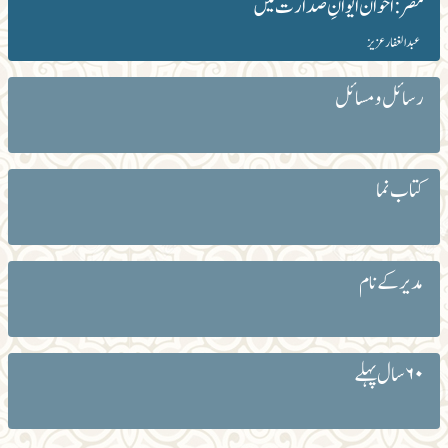
مصر: اخوان ایوانِ صدارت میں
عبد الغفار عزیز
رسائل و مسائل
کتاب نما
مدیر کے نام
۶۰ سال پہلے