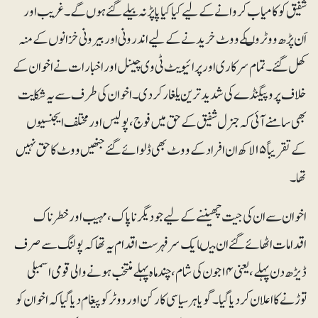
شفیق کو کامیاب کروانے کے لیے کیا کیا پاپڑ نہ بیلے گئے ہوں گے۔ غریب اور
اَن پڑھ ووٹروںکے ووٹ خریدنے کے لیے اندرونی اور بیرونی خزانوں کے منہ
کھل گئے۔ تمام سرکاری اور پرائیویٹ ٹی وی چینل اور اخبارات نے اخوان کے
خلاف پروپیگنڈے کی شدید ترین یلغار کردی۔ اخوان کی طرف سے یہ شکایت
بھی سامنے آئی کہ جنرل شفیق کے حق میں فوج، پولیس اور مختلف ایجنسیوں
کے تقریباً ۱۵ لاکھ ان افراد کے ووٹ بھی ڈلوائے گئے جنھیں ووٹ کا حق نہیں
تھا۔
اخوان سے ان کی جیت چھیننے کے لیے جو دیگر ناپاک ، مہیب اور خطر ناک
اقدامات اٹھائے گئے ان میںایک سرفہرست اقدام یہ تھا کہ پولنگ سے صرف
ڈیڑھ دن پہلے، یعنی ۱۴ جون کی شام، چند ماہ پہلے منتخب ہونے والی قومی اسمبلی
توڑنے کا اعلان کردیا گیا۔ گویا ہر سیاسی کارکن اور ووٹر کو پیغام دیا گیا کہ اخوان کو