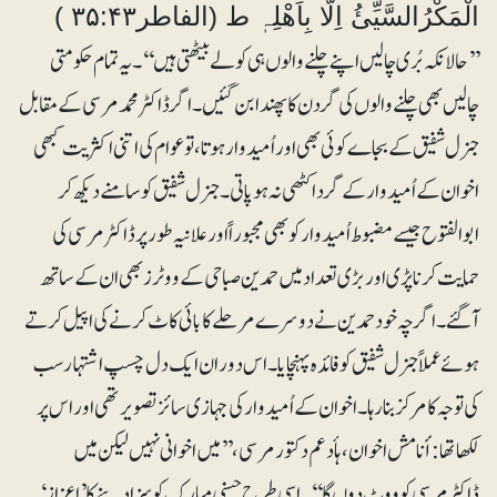
الْمَکْرُالسَّیِّیُٔ اِلَّا بِاَھْلِہٖ ط (الفاطر۳۵:۴۳ )
’’حالانکہ بُری چالیں اپنے چلنے والوں ہی کو لے بیٹھتی ہیں‘‘۔ یہ تمام حکومتی
چالیں بھی چلنے والوں کی گردن کا پھندا بن گئیں۔ اگر ڈاکٹر محمد مرسی کے مقابل
جنرل شفیق کے بجاے کوئی بھی اور اُمیدوار ہوتا،تو عوام کی اتنی اکثریت کبھی
اخوان کے اُمیدوار کے گرد اکٹھی نہ ہوپاتی۔ جنرل شفیق کو سامنے دیکھ کر
ابوالفتوح جیسے مضبوط اُمیدوار کو بھی مجبوراً اور علانیہ طور پر ڈاکٹر مرسی کی
حمایت کرنا پڑی اور بڑی تعداد میں حمدین صباحی کے ووٹرز بھی ان کے ساتھ
آگئے۔ اگرچہ خود حمدین نے دوسرے مرحلے کا بائی کاٹ کرنے کی اپیل کرتے
ہوئے عملاً جنرل شفیق کو فائدہ پہنچایا۔ اس دوران ایک دل چسپ اشتہار سب
کی توجہ کا مرکز بنا رہا۔ اخوان کے اُمیدوار کی جہازی سائز تصویر تھی اور اس پر
لکھا تھا:أنا مش اخوان، ہأدعم دکتور مرسی، ’’میں اخوانی نہیں لیکن میں
ڈاکٹرمرسی کو ووٹ دوں گا‘‘۔ اسی طرح حسنی مبارک کو سزا دینے کا ’اعزاز‘