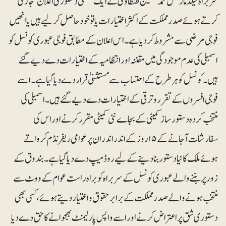
سربراہ فیلڈمارشل محمد حسین طنطاوی نے ایک ’ضمنی دستوری اعلان‘ جاری
کرتے ہوئے صدر مملکت کے اکثر اختیارات یا تو خود حاصل کرلیے ہیں یا انھیں
فوجی مرضی سے مشروط کر دیا ہے۔اس اعلان کے مطابق فوجی عبوری کونسل کو
اسمبلی کی عدم موجودگی میں مقننہ اور انتظامیہ کے اختیارات دے دیے گئے
ہیں۔کونسل کو ہرطرح کے احتساب سے مستثنیٰ قرار دے دیا گیا ہے۔ اسے
فوجی افسروں کے تقرر و ترقی کے اختیارات دے دیے گئے ہیں۔اسمبلی کی
منتخب کردہ دستور ساز کمیٹی کے بجاے نئی کمیٹی مقرر کرنے اور اس کی
سفارشات آجانے کے ۱۵روز کے اندر اندر ان پر عوامی ریفرنڈم کرواتے
ہوئے ملک کا نیادستور بنا دینے کے لیے روڈمیپ دے دیا گیا ہے۔بندوق کے
زور پر بننے والے عبوری کونسل کے سربراہ کو براہ راست عوام کے ووٹ سے
منتخب ہونے والے صدر مملکت کے برابر حقوق و اختیاردیتے ہوئے،کسی بھی
دستوری شق پر اعتراض کرنے اور اسے واپس پارلیمنٹ بھجوانے کا حق دے دیا