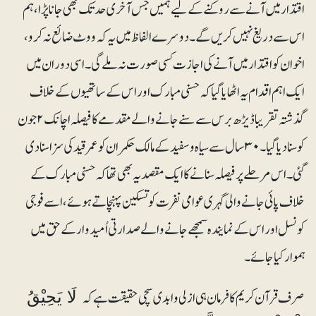
اقتدار میں آنے سے روکنے کے لیے ہمیں جس آخری حد تک بھی جانا پڑا، ہم
اس سے دریغ نہیں کریں گے۔ دوسرے الفاظ میں یہ کہ ووٹ ضائع نہ کرو،
اخوان کواقتدار میں آنے کی اجازت کسی صورت نہ ملے گی۔ اسی دوران میں
ایک اہم اقدام یہ اٹھایا گیا کہ حسنی مبارک اور اس کے ساتھیوں کے خلاف
گذشتہ تقریبا ڈیڑھ برس سے سنے جانے والے مقدمے کا فیصلہ اچانک ۲ جون
کو سنادیا گیا۔ ۳۰سال سے سیاہ و سفید کے مالک حکمران کو عمر قید کی سزا سنادی
گئی۔ اس مرحلے پر فیصلہ سنانے کا ایک مقصدیہ بھی تھا کہ حسنی مبارک کے
خلاف پائی جانے والی گہری عوامی نفرت کو تسکین پہنچاتے ہوئے ،اسے فوجی
کونسل اور اس کے نمایندہ سمجھے جانے والے صدارتی اُمیدوار کے حق میں
ہموار کیا جائے۔
صرف قرآن کریم کا فرمان ہی ازلی و ابدی سچی حقیقت ہے کہ
لَا یَحِیْقُ