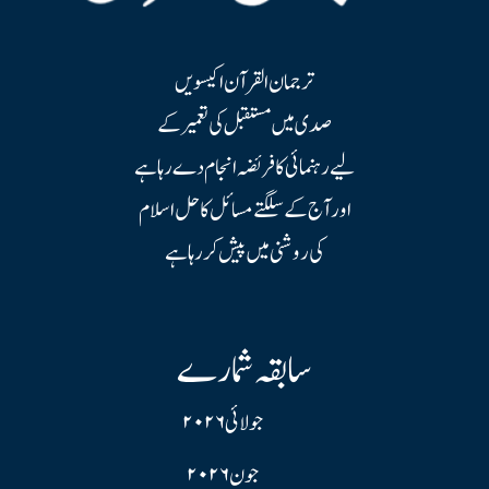
ترجمان القرآن اکیسویں
صدی میں مستقبل کی تعمیر کے
لیے رہنمائی کا فریضہ انجام دے رہا ہے
اور آج کے سلگتے مسائل کا حل اسلام
کی روشنی میں پیش کر رہا ہے
سابقہ شمارے
جولائی ۲۰۲۶
جون ۲۰۲۶