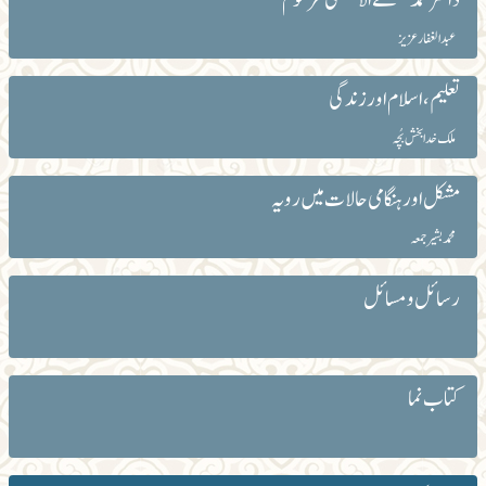
عبد الغفار عزیز
تعلیم ،اسلام اور زندگی
ملک خدا بخش بُچہ
مشکل اور ہنگامی حالات میں رویہ
محمد بشیر جمعہ
رسائل و مسائل
کتاب نما