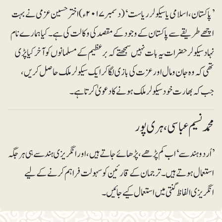
’پاکستان، اسلامی یا سیکولر ریاست‘ (دسمبر ۲۰۱۷ء) اختر حسین عزمی نے بہت
اچھے طریقے سے پاکستان کے وجود کے مقصدکی وکالت کی ہے۔ کیا ہمارے نام
نہاد سیکولر حضرات یہ بات نہیں سمجھتے کہ برعظیم کے مسلمانوں کو آخر کیا پڑی
تھی کہ وہ جان و مال اور عزت کی بازی لگاکر ایک سیکولر ملک حاصل کریں ،
جب کہ بھارت خود سیکولر ملک ہونے کا دعویٰ کرتا ہے۔
محمد نسیم عباسی ، ہری پور
’اُردو ہندسے‘ اب کم پڑھے، پڑھائے جاتے ہیں، اور انگریزی ہندسے ہی ہرجگہ
استعمال ہوتے ہیں۔ ترجمان کےقارئین کو سہولت فراہم کرنے کے لیے
انگریزی الفاظ گنتی میں استعمال کیے جائیں۔