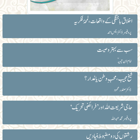
اخلاق باختگی کے واقعات، لمحۂ فکریہ
پروفیسر ڈاکٹر انیس احمد
سب سے بہتر وصیت
امام ابن تیمیہؒ
شیخ مجیب ، محب ِ وطن یا غدار؟
ڈاکٹر صفدر محمود
حاجی شریعت اللہ اور ’فرائضی تحریک ‘
پروفیسر محمد عبداللہ
رشتوں کی دو مضبوط بنیادیں