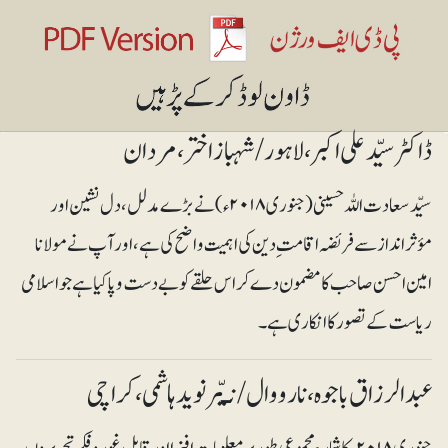
ڈاکٹر سیّد علی اکبر ،لاہور/ شہباز اختر ،مردان
سیّد سعادت اللہ حسینی (جنوری ۲۰۱۸ء) نے بڑے مدلل، دل نشین اور
مؤثرانداز سے فریضہ اقامت ِ دین کی اہمیت واضح کی ہے، اور آپ نے مولانا
امین احسن صاحب کا مضمون دے کر اس حلقے کو بے دست و پا کیا ہے جو اسلامی
ریاست کے تصور کا انکاری ہے۔
عبدالرزاق باجوہ ،نارووال / نـیّر نوید ہاشمی، کراچی