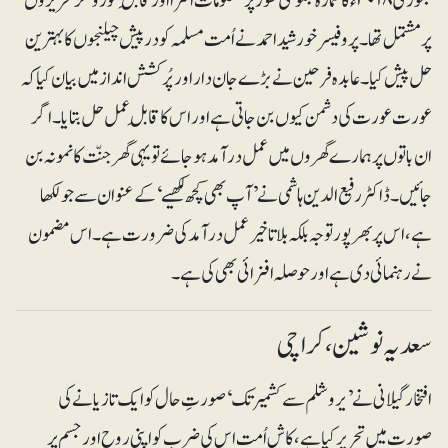
جنوری ۲۰۱۸ء کا شمارہ مجموعی طور پر معلومات افزا اور قابلِ غوروفکر تحریروں
پر مشتمل تھا۔ پروفیسر خورشیداحمد نے اُمت مسلمہ کو درپیش چیلنجوں کا بہترین
حل پیش کیا۔ عابدہ فرحین نے بڑے جان دار اور پُرکشش انداز میں بیان کیا کہ
عورت عورت کی دشمن کیوں بن جاتی ہے اور اس کا قابلِ عمل حل بتایا۔ اگر
ان باتوں پر ہمارے گھروں میں عمل درآمد ہوجائے تو یہی گھر جنّت کا نمونہ بن
جائیں۔ ڈاکٹر رفیع الدین ہاشمی نے ’آپ بھی کچھ لکھیے‘ کے عنوان سے جو لکھا
ہے، اس پر بھرپور توجہ بلکہ بلاتاخیر عمل درآمد کی ضرورت ہے۔ اس مضمون
نے رہنمائی دی ہے اور حوصلہ افزائی بھی کی ہے۔
سعدیہ نوشین ، کراچی
افتخار گیلانی نے ’یروشلم سے کشمیر تک‘ صورتِ حال کو ایک تازیانے کی
صورت میں تحریر کیا ہے، کاش اُمت اس کی ضرب کو اپنی روح اور جسم پر