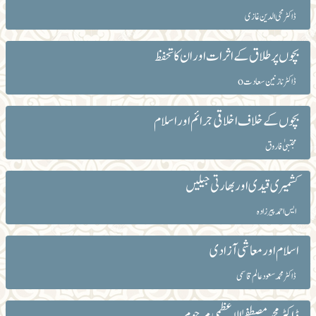
ڈاکٹرمحی الدین غازی
بچوں پر طلاق کے اثرات اور ان کا تحفظ
ڈاکٹر نازنین سعادت o
بچوں کے خلاف اخلاقی جرائم اور اسلام
مجتبیٰ فاروق
کشمیری قیدی اور بھارتی جیلیں
ایس احمد پیرزادہ
اسلام اور معاشی آزادی
ڈاکٹر محمد سعود عالم قاسمی
ڈاکٹر محمد مصطفےٰ الاعظمی مرحوم