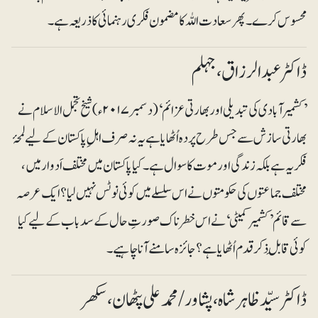
محسوس کرے۔پھر سعادت اللہ کا مضمون فکری رہنمائی کا ذریعہ ہے۔
ڈاکٹر عبدالرزاق ، جہلم
’کشمیر آبادی کی تبدیلی اور بھارتی عزائم‘ (دسمبر ۲۰۱۷ء) شیخ تجمل الاسلام نے
بھارتی سازش سے جس طرح پردہ اُٹھایا ہے یہ نہ صرف اہلِ پاکستان کے لیے لمحۂ
فکریہ ہے بلکہ زندگی اور موت کا سوال ہے۔ کیا پاکستان میں مختلف اَدوار میں،
مختلف جماعتوں کی حکومتوں نے اس سلسلے میں کوئی نوٹس نہیں لیا؟ ایک عرصہ
سے قائم ’کشمیر کمیٹی‘ نے اس خطرناک صورتِ حال کے سدباب کے لیے کیا
کوئی قابلِ ذکر قدم اُٹھایا ہے؟ جائزہ سامنے آنا چاہیے۔
ڈاکٹر سیّد ظاہر شاہ ، پشاور/ محمد علی پٹھان، سکھر