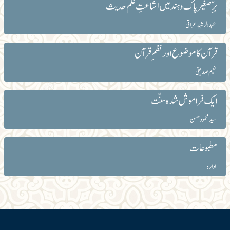
برِّص‏غیر پاک و ہند میں اشاعتِ علم حدیث
عبد الرشید عراقی
قرآن کا موضوع اور نظمِ قرآن
نعیم صدیقی
ایک فراموش شدہ سنّت
سید محمود حسن
مطبوعات
ادارہ