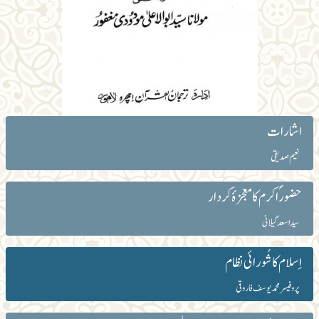
اشارات
نعیم صدیقی
حضورؐ اکرم کا معجزۂ کردار
سید اسعد گیلانی
اِسلام کا شُورائی نظام
پروفیسر محمد یوسف فاروقی