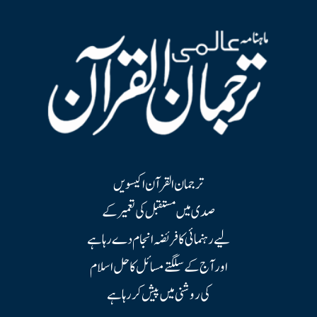
ترجمان القرآن اکیسویں
صدی میں مستقبل کی تعمیر کے
لیے رہنمائی کا فریضہ انجام دے رہا ہے
اور آج کے سلگتے مسائل کا حل اسلام
کی روشنی میں پیش کر رہا ہے