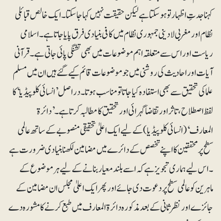
کہنا جدتِ اظہار تو ہو سکتا ہے لیکن حقیقت نہیں کہا جا سکتا ۔ ایک خالص قبائلی
نظام اور مغربی لادینی جمہوری نظام میں کافی بنیادی فرق پایا جاتا ہے۔ اسلامی
ریاست اور اس سے متعلقہ اہم موضوعات میں بھی تشنگی پائی جاتی ہے۔ قرآنی
آیات اور احادیث کی روشنی میں جو موضوعات قائم کیے گئے ہیں ان میں مسلم
علما کی تحقیق سے بھی استفادہ کیا جاتا تو مناسب ہوتا۔ دراصل ’انسائی کلوپیڈیا‘ کا
لفظ اصطلاح، تاثر اور تقاضا گہرائی اور تحقیق کا مطالبہ کرتا ہے۔ ’دائرۃ
المعارف‘(انسائی کلوپیڈیا) کے لیے ایک اعلیٰ تحقیقی منصوبے کے ساتھ عالمی
سطح پر محققین کا اپنے تخصص کے دائرے میں مضامین لکھنا بنیادی ضرورت ہے
۔ اس لیے ہماری تجویز ہے کہ اسے بلند معیار بنانے کے لیے ہر موضوع کے
ماہرین کو عالمی سطح پر دعوت دی جائے اور پھر ایک اعلیٰ مجلس ان مضامین کے
جائزے اور نظرثانی کے بعد مذکورہ دائرۃ المعارف میں طبع کرنے کا مشورہ دے