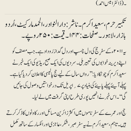
۔ (ڈاکٹر انیس احمد)
تکبیر حرم، سعید اکرم۔ ناشر: دارالنوادر، الحمدمارکیٹ، اُردو
بازار، لاہور۔ صفحات: ۱۴۴۔ قیمت: ۲۵۰ روپے۔
یہ ۲۰۱۱ء کے سفرِ حج کی دل چسپ اور دل گداز رُوداد ہے۔ جب مصنف کو
اپنے دیرینہ خوابوں کی تعبیر ملی۔ سردیوں کی ایک صبح ریڈیو کی ایک خبر نے
سعیداکرم کو چونکا دیا: ’’رواں سال کے لیے حج پالیسی کا اعلان کر دیا گیا ہے۔
پہلے آیئے پہلے پایئے کی بنیاد پر ۷؍اپریل تک درخواستیں وصول کی جائیں
گی‘‘۔ اس خبر نے انھیں پوری طرح اپنی گرفت میں لے لیا۔
حج اور عمرے کے سفرناموں میں اکثر زائرین مسائل اور رکاوٹوں کا ذکر کرتے
ہیں۔ تاہم، سعیداکرم نے یہ سفر صبر، شکر، عاجزی اور انکسار کے ساتھ مکمل