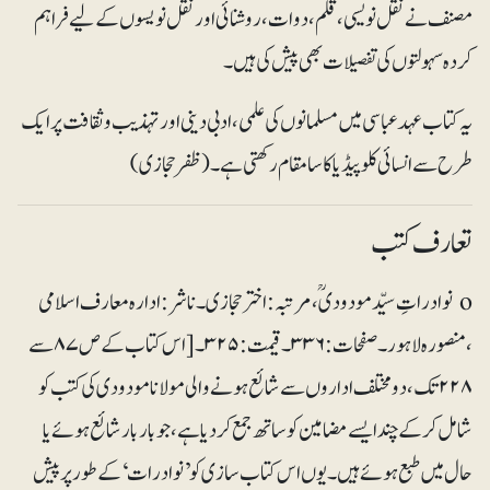
مصنف نے نقل نویسی ، قلم، دوات، روشنائی اور نقل نویسوں کے لیے فراہم
کردہ سہولتوں کی تفصیلات بھی پیش کی ہیں۔
یہ کتاب عہد عباسی میں مسلمانوں کی علمی ، ادبی دینی اور تہذیب وثقافت پر ایک
طرح سے انسائی کلو پیڈیا کا سا مقام رکھتی ہے۔ (ظفر حجازی )
تعارف کتب
o نوادراتِ سیّد مودودیؒ، مرتبہ : اختر حجازی۔ ناشر: ادارہ معارف اسلامی
،منصورہ لاہور۔ صفحات: ۳۳۶۔ قیمت: ۳۲۵۔ [اس کتاب کے ص ۸۷ سے
۲۲۸ تک، دو مختلف اداروں سے شائع ہونے والی مولانا مودودی کی کتب کو
شامل کرکے چند ایسے مضامین کو ساتھ جمع کر دیا ہے، جو بار بار شائع ہوئے یا
حال میں طبع ہوئے ہیں۔ یوں اس کتاب سازی کو ’نوادرات‘ کے طور پر پیش