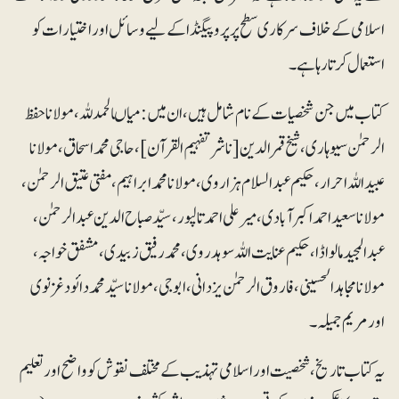
اسلامی کے خلاف سرکاری سطح پر پروپیگنڈا کے لیے وسائل اور اختیارات کو
استعمال کرتا رہا ہے۔
کتاب میں جن شخصیات کے نام شامل ہیں، ان میں: میاںالحمدللہ، مولانا حفظ
الرحمٰن سیوہاری، شیخ قمرالدین [ناشر تفہیم القرآن]، حاجی محمد اسحاق، مولانا
عبیداللہ احرار، حکیم عبدالسلام ہزاروی، مولانا محمد ابراہیم، مفتی عتیق الرحمٰن ،
مولانا سعید احمد اکبرآبادی، میرعلی احمد تالپور، سیّد صباح الدین عبدالرحمٰن،
عبدالمجید مالواڈا، حکیم عنایت اللہ سوہدروی، محمد رفیق زبیدی، مشفق خواجہ،
مولانا مجاہد الحسینی، فاروق الرحمٰن یزدانی، ابوجی، مولانا سیّد محمد دائود غزنوی
اور مریم جمیلہ۔
یہ کتاب تاریخ، شخصیت اور اسلامی تہذیب کے مختلف نقوش کو واضح اور تعلیم