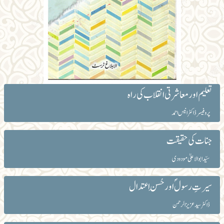
تعلیم اور معاشرتی انقلاب کی راہ
پروفیسر ڈاکٹر انیس احمد
جنات کی حقیقت
سیّد ابوالاعلیٰ مودودی
سیرتِ رسولؐ اور حُسنِ اعتدال
ڈاکٹر سید عزیز الرحمن