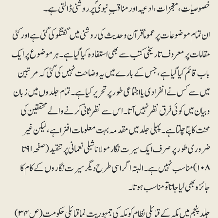
خصوصیات، معجزات، ادعیہ اورمناقب ِ نبویؐ پر روشنی ڈالتی ہے۔
ان تمام موضوعات پر عموماً قرآن و حدیث کی روشنی میں گفتگو کی گئی ہے اور کئی
مقامات پر معروف تاریخی کتب سے بھی استفادہ کیا گیا ہے۔ ہر موضوع پر ایک
باب قائم کیا گیاہے، جس کے بارے میں یہ وضاحت نہیں کی گئی کہ مر تبین
میں سے کس نے انفرادی یا اجتماعی طور پر تحریر کیاہے ۔ تمام جلدوں میں زبان
وبیان میں کوئی فرق نظر نہیں آتا۔ اس سے نظر ثانی کرنے والے محققین کی
محنت کا پتا چلتا ہے ۔ پہلی جلد میں مقدمہ بہت معلومات افزا ہے، لیکن غیر
ضروری طور پر صرف ایک سیرت نگار مولانا شبلی نعمانی پر تنقید (صفحہ ۹۱تا
۱۰۸) مناسب نہیں ہے۔ البتہ اگر اسی طرح دیگر سیرت نگاروں کے کام کا
جائزہ بھی لیا جاتا تو مناسب ہوتا ۔
جلد پنجم میں مکہ کے قبائلی نظام کو مکہ کی جمہوریت نما قبائلی حکومت (ص۳۴ )