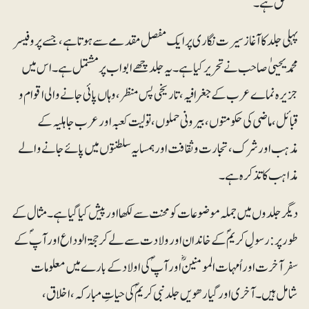
مستحق ہے۔
پہلی جلد کا آغاز سیرت نگاری پر ایک مفصل مقدمے سے ہوتا ہے، جسے پروفیسر
محمد یحییٰ صاحب نے تحریر کیا ہے۔ یہ جلد چھے ابواب پر مشتمل ہے۔ اس میں
جزیرہ نماے عرب کے جغرافیہ، تاریخی پس منظر ، وہاں پائی جانے والی اقوام و
قبائل ، ماضی کی حکومتوں ، بیرونی حملوں ، تولیت کعبہ اور عرب جاہلیہ کے
مذہب اور شرک ، تجارت و ثقافت اور ہمسایہ سلطنتوں میں پائے جانے والے
مذاہب کا تذکرہ ہے ۔
دیگر جلدوں میں جملہ موضوعات کو محنت سے لکھا اور پیش کیا گیا ہے۔ مثال کے
طور پر: رسولِ کریمؐ کے خاندان اور ولادت سے لے کر حجۃ الوداع اور آپؐ کے
سفر آخرت اور اُمہات المومنینؓ اور آپؐ کی اولاد کے بارے میں معلومات
شامل ہیں۔ آخری اور گیارھویں جلد نبی کریمؐ کی حیاتِ مبارکہ ، اخلاق ،