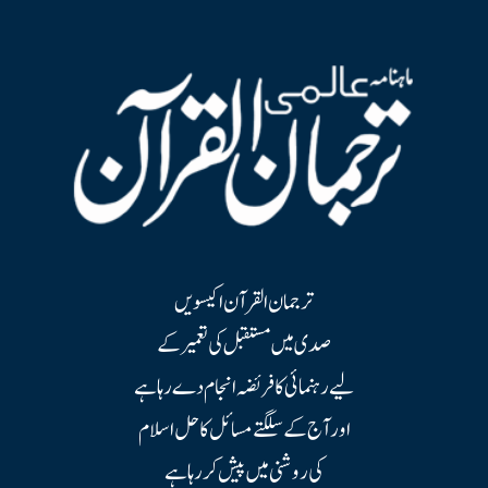
ترجمان القرآن اکیسویں
صدی میں مستقبل کی تعمیر کے
لیے رہنمائی کا فریضہ انجام دے رہا ہے
اور آج کے سلگتے مسائل کا حل اسلام
کی روشنی میں پیش کر رہا ہے