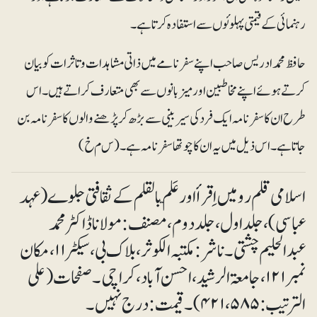
رہنمائی کے قیمتی پہلوئوں سے استفادہ کرتا ہے۔
حافظ محمد ادریس صاحب اپنے سفر نامے میں ذاتی مشاہدات وتاثرات کوبیان
کرتے ہوئے اپنے مخاطبین اورمیز بانوں سے بھی متعارف کراتے ہیں۔ اس
طرح ان کا سفر نامہ ایک فرد کی سیر بینی سے بڑھ کر پڑھنے والوں کا سفر نامہ بن
جاتا ہے۔ اس ذیل میں یہ ان کا چوتھا سفر نامہ ہے۔(س م خ)
اسلامی قلم رو میں اِ قرأ اور عَلّم بالقلم کے ثقافتی جلوے (عہد
عباسی ) ،جلد اول، جلددوم ، مصنف : مولانا ڈاکٹر محمد
عبدالحلیم چشتی۔ ناشر: مکتبہ الکوثر ، بلاک بی ، سیکٹر ۱۱، مکان
نمبر ۱۲۱، جامعۃ الرشید ، احسن آباد، کراچی۔ صفحات (علی
الترتیب: ۵۸۵، ۴۲۱)۔ قیمت: درج نہیں۔