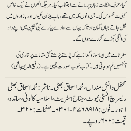
کیا، حرفِ شکایت زبان پر لانے سے اجتناب کیا۔ ہرجگہ انھوں نے ایک خاص
کیفیت محسوس کی۔ جن دنوں مکہ میں تھے، باپ بیٹا اُن گلیوں اور بازاروں میں
نکل جاتے جہاں گمان ہوتا کہ یہاں سے ہمارے پیارے نبیؐ بچپن میں اپنے دادا
کی انگلی پکڑے گزرے ہوں گے۔
سفر نامے میں ایسا سوزو گداز ہے کہ پڑھتے پڑھتے کئی مقامات پر قاری کی
آنکھیں نم ہوجاتی ہیں۔ کتاب خوب صورت چھپی ہے۔(رفیع الدین ہاشمی)
محفل دانش منداں، محمد اسحاق بھٹی۔ ناشر: محمداسحاق بھٹی
ریسرچ انسٹی ٹیوٹ، جناح اسٹریٹ، اسلامیہ کالونی، ساندہ،
لاہور۔ فون: ۴۷۶۸۹۱۸-۰۳۰۱۔ صفحات: ۳۲۰۔
قیمت: ۶۰۰روپے۔