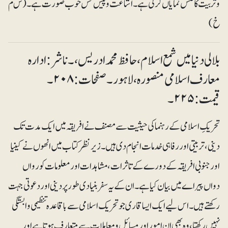
و تربیت کا عکس نمایاں کرتی ہے۔ اشاعت و پیش کش خوب صورت ہے۔ (س م
خ )
بلالی دنیا میں شمع اسلام، حافظ محمد ادریس ،۔ناشر: ادارہ
معارف اسلامی منصورہ ،لاہور۔ صفحات : ۲۰۸۔
قیمت:۲۲۵۔
تحریکِ اسلامی کے رہنما کی حیثیت سے مصنف نے افریقہ میں ایک مدت تک
دینی، تربیتی اور رفاہی خدمات انجام دی ہیں۔ زیرنظر کتاب میں انھوں نے کینیا
اور جنوبی افریقہ کے دورے کے تاثرات ، مشاہدات اور معلومات کو رواں
دواں پیراے میں بیان کیا ہے۔ ان کے یہ سفر بنیادی طور پر دینی اوردعوتی جہت
رکھتے ہیں۔ اس لیے ایک ایسا قاری جو تحریک اسلامی سے باقاعدہ تنظیمی وابستگی
نہیں رکھتا،وہ بھی ان امور اور مسائل ومعاملات سے متعارف ہوتا ہے اور