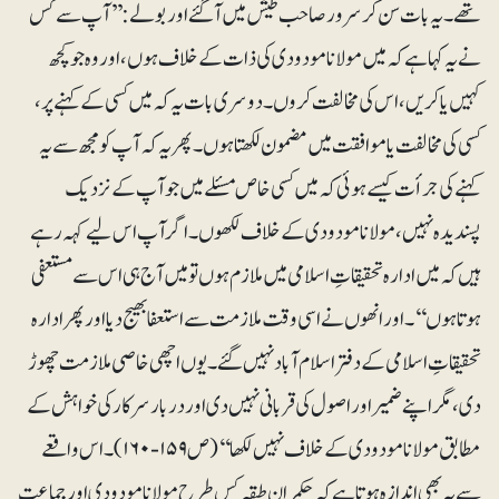
تھے۔ یہ بات سن کر سرور صاحب طیش میں آگئے اور بولے: ’’آپ سے کس
نے یہ کہا ہے کہ میں مولانا مودودی کی ذات کے خلاف ہوں، اور وہ جو کچھ
کہیں یا کریں، اس کی مخالفت کروں۔ دوسری بات یہ کہ میں کسی کے کہنے پر،
کسی کی مخالفت یا موافقت میں مضمون لکھتا ہوں۔ پھر یہ کہ آپ کو مجھ سے یہ
کہنے کی جرأت کیسے ہوئی کہ میں کسی خاص مسئلے میں جو آپ کے نزدیک
پسندیدہ نہیں، مولانا مودودی کے خلاف لکھوں۔ اگر آپ اس لیے کہہ رہے
ہیں کہ میں ادارہ تحقیقاتِ اسلامی میں ملازم ہوں تو میں آج ہی اس سے مستعفی
ہوتا ہوں‘‘۔ اور انھوں نے اسی وقت ملازمت سے استعفا بھیج دیا اور پھر ادارہ
تحقیقاتِ اسلامی کے دفتر اسلام آباد نہیں گئے۔ یوں اچھی خاصی ملازمت چھوڑ
دی، مگر اپنے ضمیر اور اصول کی قربانی نہیں دی اور دربار سرکار کی خواہش کے
مطابق مولانا مودودی کے خلاف نہیں لکھا‘‘ (ص ۱۵۹-۱۶۰)۔ اس واقعے
سے یہ بھی اندازہ ہوتا ہے کہ حکمران طبقہ کس طرح مولانا مودودی اور جماعت