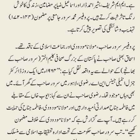
ہے۔ ایم ایم شریف، بشیراحمد ڈار اور اسماعیل ضیا پر مضامین، زندگی کا خوش
رنگ تاثر ثبت کرتے ہیں۔ پروفیسر محمد سرور جامعی پر مضمون (۱۴۴-۱۷۲)
تہذیب و شائستگی کی تصویر پیش کرتا ہے۔
پروفیسر سرورصاحب، مولانا مودودی اور جماعت اسلامی کے ناقد تھے۔
اسحاق بھٹی صاحب نے پاکستان کے بزرگ صحافی کلیم اختر ( سرور صاحب کے
بھانجے) کے حوالے سے یہ واقعہ نقل کیا ہے: ’’۱۹۶۴ء میں ایک روز ڈائرکٹر
جنرل انٹیلی جینس این اے رضوی، لاہور میں سرور صاحب کے گھر آئے۔ میں
بھی وہاں موجود تھا۔ رضوی صاحب نے ان سے کہا:ایوب خاں کے مقابلے
میں فاطمہ جناح صدارتی اُمیدوار ہیں اور مولانا مودودی، فاطمہ جناح کی حمایت
کر رہے ہیں۔ آپ سے گزارش ہے کہ مولانا مودودی کے خلاف مضمون
لکھیے‘‘۔ تب سرور صاحب حکومت کے تحت ادارہ تحقیقاتِ اسلامی سے منسلک