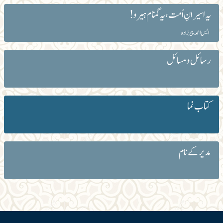
یہ اسیرانِ اُمت، یہ گمنام ہیرو!
ایس احمد پیرزادہ
رسائل و مسائل
کتاب نما
مدیر کے نام