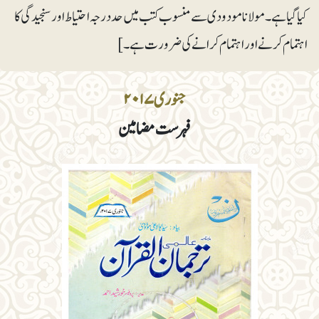
کیا گیا ہے۔ مولانا مودودی سے منسوب کتب میں حددرجہ احتیاط اور سنجیدگی کا
اہتمام کرنے اور اہتمام کرانے کی ضرورت ہے۔ ]
جنوری ۲۰۱۷
فہرست مضامین