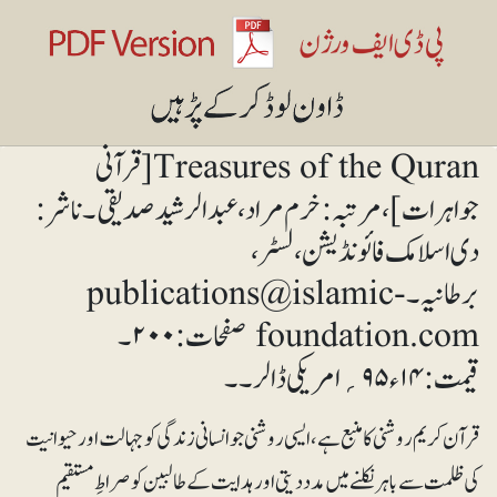
Treasures of the Quran[قرآنی
جواہرات]، مرتبہ: خرم مراد، عبدالرشید صدیقی۔ ناشر:
دی اسلامک فائونڈیشن، لسٹر،
برطانیہ۔ publications@islamic-
foundation.com صفحات: ۲۰۰۔
قیمت: ۱۴ء۹۵ ؍امریکی ڈالر۔ ۔
قرآن کریم روشنی کا منبع ہے، ایسی روشنی جو انسانی زندگی کو جہالت اور حیوانیت
کی ظلمت سے باہر نکلنے میں مدددیتی اور ہدایت کے طالبین کو صراطِ مستقیم