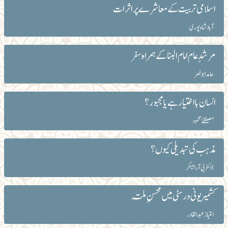
اسلامی تربیت کے معاشرے پر اثرات
آباد شاہ پوری
مرشدِ عام امام البنا کے ہمراہ سفر
حامد ابونصر
انسان بااختیار ہے یا مجبور؟
مصطفےٰ محمود
مذہب کی تبدیلی کیوں؟
ڈاکٹر بی آرامیسکر
کشمیر یونی ورسٹی میں محسنِ ملّت
امتیاز عبدالقادر