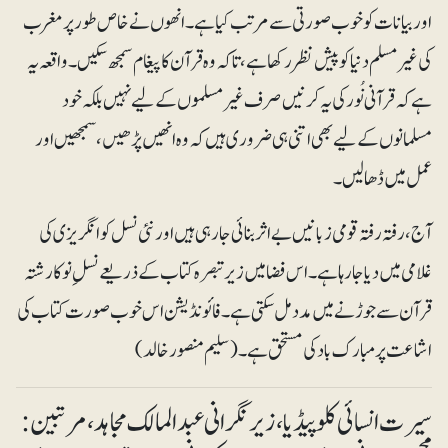
اور بیانات کو خوب صورتی سے مرتب کیا ہے۔ انھوں نے خاص طور پر مغرب
کی غیر مسلم دنیا کو پیش نظر رکھا ہے، تاکہ وہ قرآن کا پیغام سمجھ سکیں۔ واقعہ یہ
ہے کہ قرآنی نُور کی یہ کرنیں صرف غیرمسلموں کے لیے نہیں بلکہ خود
مسلمانوں کے لیے بھی اتنی ہی ضروری ہیں کہ وہ انھیں پڑھیں، سمجھیں اور
عمل میں ڈھالیں۔
آج، رفتہ رفتہ قومی زبانیں بے اثر بنائی جارہی ہیں اور نئی نسل کو انگریزی کی
غلامی میں دیا جارہا ہے۔ اس فضا میں زیرتبصرہ کتاب کے ذریعے نسلِ نو کا رشتہ
قرآن سے جوڑنے میں مدد مل سکتی ہے۔ فائونڈیشن اس خوب صورت کتاب کی
اشاعت پر مبارک باد کی مستحق ہے۔ (سلیم منصور خالد)
سیرت انسائی کلو پیڈیا ، زیر نگرانی عبد المالک مجاہد، مرتبین :