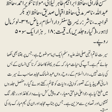
محسن فارانی ، حافظ ابراہیم طاہر کیلانی، مولانا تنویر احمد ، حافظ
عبداللہ ، ناصر مدنی، حافظ اقبال صدیق ، حافظ ابو بکر
خواجہ۔، ناشر: ریسرچ سنٹر دارالسلام ریاض، ۳۶-لوئر مال
لاہور، (گیارہ جلدیں) ۔ قیمت: ۱۸ ؍ہزار ایک سو ۵۰
روپے۔
سیرت خاتم النبی صلی اللہ علیہ وسلم ایک ایسا موضوع ہے ، جس پر جتنا بھی لکھا
جائے کم ہے۔ آپؐ کی حیات مبارکہ کے ہر پہلو کا احاطہ کرنا کسی انسان کے بس
کی بات نہیں۔ دارالسلام کے روح رواں عبدالمالک مجاہد صاحب نے سیرت
انسائی کلو پیڈیا کے تصور کو اپنی روایات کو قائم رکھتے ہوئے گیارہ مفصل جلدوں
میں طبع کیا ہے، جو اعلیٰ طباعتی معیار ، عمدہ پیش کش، پاے دار کاغذ اور رنگا رنگ
نقشوں اور تصاویر سے مزین ہے۔ جس پر جناب مجاہد اور ان کی ٹیم مبارک باد کی