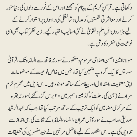
دکھاتی ہے۔ قرآنِ کریم کے پیغام کو سمجھنے اور اس کے نُور سے دلوں کی دنیا منور
کرنے اور معاشرتی ظلمتوں کو عدل و شائستگی کی راہوں پر استوار کرنے کے
لیے ہزاروں اہلِ علم و تقویٰ نے کئی اسالیب اختیار کیے۔ زیرنظر کتاب بھی اسی
نوعیت کی منفرد کاوش ہے۔
مولانا امین احسن اصلاحی مرحوم و مغفور نے سورئہ فاتحہ سے المائدہ تک، قرآنی
سورتوں کا ایک گروپ متعین کیا تھا، جس میں خاص نوعیت کے موضوعات
اپنی معنویت، استدلال اور پیغام کے ساتھ موجود ہیں۔اس ذیل میں محترم خرم
مراد نے (جن کی رحلت کو گذشتہ دسمبر میں ۲۰برس گزر گئے) سورئہ بقرہ
کے مرکزی مضامین کو ایک ترتیب کے ساتھ مرتب کیا تھا، جب کہ عبدالرشید
صدیقی صاحب نے سورۂ آل عمران، النساء، المائدہ کے نکات کی اسی انداز سے
تدوین کی ہے۔ اس مقصد کے لیے فاضل مرتبین نے جید مفسرین کی تحقیقات