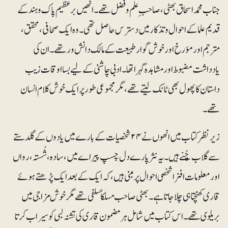
جناب محمد اسحاق بھٹی، صاحب ِ علم و فضل تھے۔ انھیں برعظیم پاک و ہند کے
قدیم علما کے احوال و تذکار میں دسترس حاصل تھی۔ وہ ایک صحافی، محقق،
مترجم اور مؤرخ اور خوش گوار طبیعت کے مالک دانش ور تھے۔ ان کی
یادداشت مضبوط اور مشاہدہ گہرا تھا۔ ادبی چاشنی کے لیے بسااوقات زیب
داستان کا پھول بھی ٹانک لیتے تھے، مگر مجموعی طور پر ایک خوش کلام انسان
تھے۔
زیر نظر کتاب میں انھوں نے ۲۴شخصیات کے بارے میں یادوں کے گلدستے
سے گلاب چُنے ہیں۔ یہ نثرپارے دل چسپ پیراے میں، سادہ، شُستہ، رواں
اور معلومات افزا شخصی احوال پر مبنی ہیں، کہ ایک کے بعد ایک پڑھتے ہوئے
قاری کھنچتا ہی چلا جاتا ہے۔ بھٹی صاحب مسلکاً سلفی تھے مگر خوش مزاجی میں
بریلوی تھے۔ اس کتاب میں شامل ہر مضمون قاری کی تشنہ لبی کو سیراب کرتا