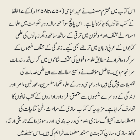
اس کتاب میں محترم مصنف نے عہدعباسی (۷۵۰ء تا ۱۲۵۸ء ) کے ۱۷ خلفا
کے کتب خانوں کا جائزہ لیا ہے۔ اس پانچ سو آٹھ سالہ دورِ حکومت میں علماے
اسلام نے مختلف علوم وفنون میں ترقی کے ساتھ ساتھ دیگر زبانوں کی علمی
کتابوں کے عربی زبان میں ترجمے بھی کیے۔ زندگی کے مختلف شعبوں کے
سرکردہ افراد نے مطابق علوم وفنون کی مختلف شاخوں میں گراں قدر خدمات
سرانجام دیں۔ فاضل مؤلف نے وسیع مطالعے سے ان علمی خدمات کی
تفصیلات پیش کی ہیں، اور عباسی دور کے علما، حکما، مفسرین ،محدثین ، امرا اور
زندگی کے دوسرے شعبوں سے متعلق افراد اور اداروں کے کتب خانوں کا
تعارف کرایا ہے۔ مزید یہ کہ کتاب سازی کے مباحث ، فن کتابیات کی
اصطلاحات، کٹیلاگ سازی ، علوم کی درجہ بندی ، اور رموز اِملا کے تاریخی ارتقا،
کاغذ سازی، سامانِ کتابت پر مستند معلومات فراہم کی ہیں۔ اس سلسلے میں