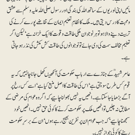
مائیں اپنی لوریوں کے ساتھ اللہ کی بندگی اور رسول صلی اللہ علیہ وسلم سے عشق
و محبت کا درس دیتی ہیں۔ ملک کا نظامِ تعلیم ایمان کے تقاضے پورے کرنے کی
تربیت دینے والا ہو تو ہر نوجوان ملکی طاقت وقوت کا ایک خزانہ ہے‘ لیکن اگر
تعلیم مخالف سمت کی دی جائے تو نوجوانوں کی طاقت کش مکش کی نذر ہوجاتی
ہے۔
عامرشہیدؒ کے جنازے سے اربابِ حکومت کی آنکھیںکھل جانا چاہییں کہ یہ
قوم کس طرح سوچتی ہے‘ اس کی طاقت کا اصل منبع کیا ہے‘ اسے کس رخ پر
آگے بڑھایا جا سکتا ہے۔ انھیں یہ نہیں بھولنا چاہیے کہ اگر وہ عوام کی مرضی کے
مطابق نہ چلیں تو انھیں ملک پر حکومت کرنے کا کوئی حق نہیں۔ انھیں خود
سمجھنا چاہیے‘ کہ جب عوام ان پر نفرین بھیج رہے ہوں‘ ان کے برسرِحکومت
رہنے کا کوئی جواز نہیں۔