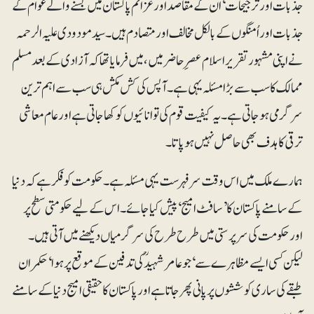
جذبات اور ترجیحات‘ ان کے مقاصد اور عزائم پاکستان میں بسنے والے عوام کے
جذبات اور اُمنگوں کے بالکل مخالف اور متصادم ہیں۔ سید مودودی علیہ الرحمہ
نے اپنی مشہور تقریر اسلام عصرِحاضر میں، میں فرمایاتھا کہ آزادی کے بعد مسلم
ممالک کا سب سے بڑا مسئلہ یہی ہے۔ آپس کی کش مکش ہی سب سے اہم ترین
سرگرمی ہوجاتی ہے۔ یہ کیفیت قوم کی توانائیوں کو کھا جاتی ہے اور عام معاشی
ترقی کا ہدف بھی حاصل نہیں ہوپاتا۔
ہمارے ملک میں اس وقت سرفہرست یہی مسئلہ ہے۔ حکومت کو فکر ہے کہ دنیا
کے سامنے پاکستان کا ’سافٹ امیج‘ پیش کیا جائے۔ اس کے لیے حکومتی سطح پر
اور حکومت کی سرپرستی میں طرح طرح کی سرگرمیاں دیکھنے میں آتی ہیں۔
لیکن کسی ایسے مظاہرے سے‘ جو عامر شہیدؒ کی تدفین کے موقع پر ہوا‘ حکمران
طبقے کی ساری کوششوں پر پانی پھرجاتا ہے اور پاکستان کا حقیقی امیج دنیا کے سامنے