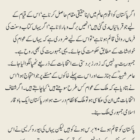
اگر پاکستان کو اقوامِ عالم میں اپنا حقیقی مقام حاصل کرنا ہے‘ اس کے قیام کے
لیے جو قربانیاںدی گئی ہیں‘ انھیں برگ و بار لانا ہے‘ اگر یہاں کتاب و سنت کی
فرماں روائی قائم ہونا ہے‘ تو اس کے لیے ضروری ہے کہ یہاں کے عوام کی
خواہشات کے مطابق حکومت کی جائے۔ یہی جمہوریت کی بھی روح ہے۔
جمہوریت یہ نہیں کہ زور زبردستی سے انتخابات کے ذریعے ٹھپا لگوا لیا جائے۔
عامرشہیدؒ کے جنازے اور اس سے پہلے خاکوں کے مسئلے پر جو احتجاج ہوا‘ اس
نے بتادیا ہے کہ ملک کے عوام کس طرح سوچتے ہیں‘ کیا چاہتے ہیں۔ اگر شفاف
انتخابات میں ان کی عکاسی ہو تو ملک کا نظام درست ہو اور پاکستان ایک باوقار
اسلامی جمہوری ملک بنے۔
پاکستان کو قائم ہوئے ۶۰برس ہونے کو ہیں لیکن یہاں کی بیوروکریسی نے اس