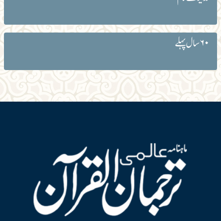
۶۰ سال پہلے