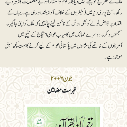
ملک کے نظریے کو پنپنے نہیں دیا بلکہ قوم کو انتشار اور بے مقصدیت کا زہر دیے
رکھا۔ آج پوری دنیا میں ڈکٹیٹروں کے خلاف آواز بلند ہورہی ہے۔ یہاں کے
اقتدار پرقابض ٹولے کو بھی ہوش کے ناخن لینے چاہییں کہ ملک کواپنی جاگیر نہ
سمجھیں وگرنہ دوسرے ممالک میں کامیاب عوامی احتجاج کے نتیجے میں
آمریتوں کے خاتمے کی مثالوں میں پاکستانی عوام کے لیے کرنے کا بہت کچھ سبق
موجود ہے۔
جون۲۰۰۶
فہرست مضامین