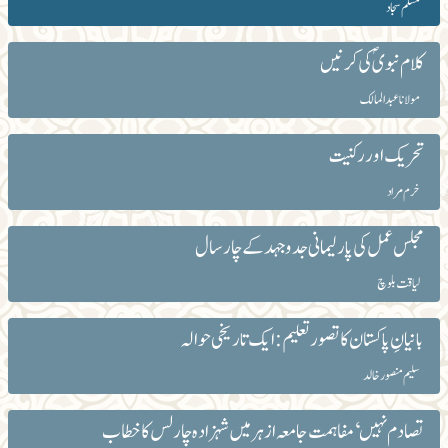
مسلم سجاد
کلام نبویؐ کی کرنیں
مولانا عبد المالک
تحریک اور رکنیت
خرم مراد
مجلس عمل کی پارلیمانی جدوجہد کے چارسال
لیاقت بلوچ
بانیانِ پاکستان کا تصور تعلیم: ایک تاریخی حوالہ
سلیم منصور خالد
تصادم نہیں‘ مفاہمت جامعہ ازہر میں شہزادہ چارلس کا خطاب