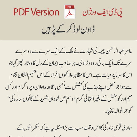
عامرعبدالرحمن چیمہ کی شہادت نے ملک کے ایک سرے سے دوسرے
سرے تک ایک برقی رو دوڑا دی۔ ہر صاحبِ ایمان کے دل کا وہ تار چھڑ گیا جو
اس کا سرمایۂ حیات ہے۔ اس کا مظاہرہ لاکھوں افراد کے اس عظیم الشان ہجوم
سے ہوا جو محض اپنے جذبے کی کشش سے‘ کسی باقاعدہ اعلان و پروگرام اور کسی
مہم اور کوشش کے بغیر انتہائی گرم موسم میں خود ہی شہید کے گائوں ساروکی‘
گوجرانوالہ پہنچا۔
ہماری قومی زندگی کا اس وقت سب سے بڑا مسئلہ یہ ہے کہ حکمرانوں کے