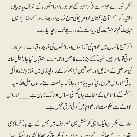
حکمرانوں نے عوام سے لڑکر‘ ان کے خوابوں اور اُمنگوں کے خلاف پالیسیاں
اختیار کرکے‘ آج پاکستان کو امریکا کی تابع فرمان اور بھارت کے مقابلے میں
نہایت کم تر حیثیت کی ریاست کے درجے تک پہنچا دیا ہے۔
اگر آج پاکستان میں عوام کی آرزوؤں اور اُمنگوں کی نمایندہ قیادت برسرِکار
ہوتی تو عامرچیمہ شہیدؒ کے جنازے کا مکمل اہتمام سے استقبال کیا جاتا‘ اہلِ خانہ
کی مرضی کے مطابق اور سہولتیں فراہم کر کے راولپنڈی میں نماز جنازہ ادا کی
جاتی‘ اور اس طرح دنیا کویہ پیغام دیا جاتا کہ یہ اُمت اپنے رسول صلی اللہ علیہ
وسلم کے ناموس کے معاملے میںکتنی حساس اور یک زبان ہے___ اور اس
حوالے سے حکومت اور عوام میں کوئی فرق نہیں ہے۔
ہمارے حکمران ایک ایسی کوشش میں مصروف ہیں جس کے لیے بالآخر ناکامی
مقدر ہے۔ مسلمانوں کے دلوں سے ایمان کو کھرچ کر پھینکا نہیں جاسکتا۔ یہاں