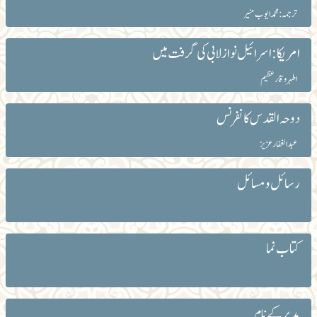
ترجمہ: محمد ایوب منیر
امریکا: اسرائیل نواز لابی کی گرفت میں
اطہروقار عظیم
دوحہ القدس کانفرنس
عبد الغفار عزیز
رسائل و مسائل
کتاب نما
مدیر کے نام