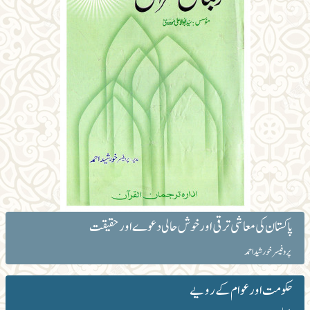
پاکستان کی معاشی ترقی اور خوش حالی دعوے اور حقیقت
پروفیسر خورشید احمد
حکومت اور عوام کے رویے