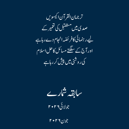
ترجمان القرآن اکیسویں
صدی میں مستقبل کی تعمیر کے
لیے رہنمائی کا فریضہ انجام دے رہا ہے
اور آج کے سلگتے مسائل کا حل اسلام
کی روشنی میں پیش کر رہا ہے
سابقہ شمارے
جولائی ۲۰۲۶
جون ۲۰۲۶