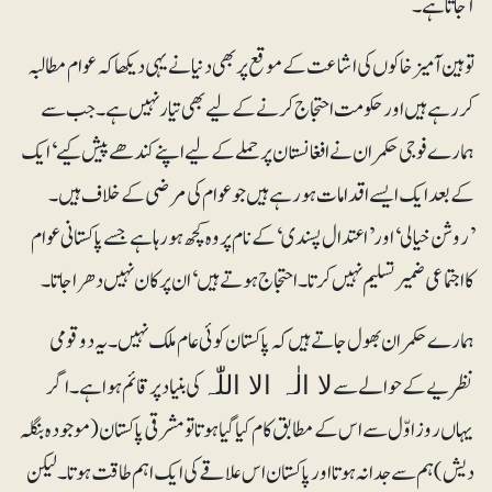
آجاتا ہے۔
توہین آمیز خاکوں کی اشاعت کے موقع پر بھی دنیا نے یہی دیکھا کہ عوام مطالبہ
کر رہے ہیں اور حکومت احتجاج کرنے کے لیے بھی تیار نہیں ہے۔ جب سے
ہمارے فوجی حکمران نے افغانستان پر حملے کے لیے اپنے کندھے پیش کیے‘ ایک
کے بعد ایک ایسے اقدامات ہورہے ہیں جو عوام کی مرضی کے خلاف ہیں۔
’روشن خیالی‘ اور ’اعتدال پسندی‘ کے نام پر وہ کچھ ہو رہا ہے جسے پاکستانی عوام
کااجتماعی ضمیر تسلیم نہیں کرتا۔ احتجاج ہوتے ہیں‘ ان پر کان نہیں دھرا جاتا۔
ہمارے حکمران بھول جاتے ہیں کہ پاکستان کوئی عام ملک نہیں۔ یہ دو قومی
نظریے کے حوالے سے
کی بنیاد پر قائم ہوا ہے۔ اگر
لا الٰہ الا اللّٰہ
یہاں روز اوّل سے اس کے مطابق کام کیا گیاہوتا تو مشرقی پاکستان (موجودہ بنگلہ
دیش) ہم سے جدا نہ ہوتا اور پاکستان اس علاقے کی ایک اہم طاقت ہوتا۔ لیکن