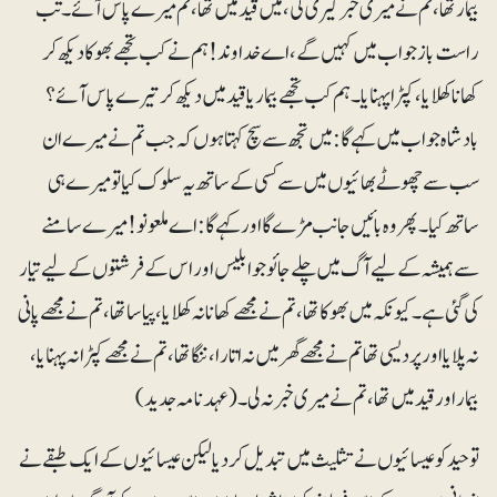
بیمار تھا، تم نے میری خبرگیری کی، میں قید میں تھا، تم میرے پاس آئے۔ تب
راست باز جواب میں کہیں گے، اے خداوند! ہم نے کب تجھے بھوکا دیکھ کر
کھانا کھلایا ، کپڑا پہنایا۔ ہم کب تجھے بیمار یا قید میں دیکھ کر تیرے پاس آئے؟
بادشاہ جواب میں کہے گا: میں تجھ سے سچ کہتاہوں کہ جب تم نے میرے ان
سب سے چھوٹے بھائیوں میں سے کسی کے ساتھ یہ سلوک کیا تو میرے ہی
ساتھ کیا۔ پھر وہ بائیں جانب مڑے گا اور کہے گا: اے ملعونو! میرے سامنے
سے ہمیشہ کے لیے آگ میں چلے جائوجو ابلیس اور اس کے فرشتوں کے لیے تیار
کی گئی ہے ۔ کیونکہ میں بھوکا تھا، تم نے مجھے کھانا نہ کھلایا، پیاسا تھا، تم نے مجھے پانی
نہ پلایا اور پردیسی تھا تم نے مجھے گھر میں نہ اتارا ، ننگا تھا، تم نے مجھے کپڑا نہ پہنایا ،
بیمار اور قید میں تھا، تم نے میری خبر نہ لی۔(عہدنامہ جدید)
توحید کو عیسائیوں نے تثلیث میں تبدیل کردیا لیکن عیسائیوں کے ایک طبقے نے