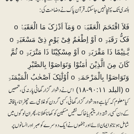
بلندی تک پہنچا نہیں جاسکتا۔ قرآن پاک نے وضاحت کی:
فَلاَ اقْتَحَمَ الْعَقَبَۃَ o وَمَآ اَدْرٰکَ مَا الْعَقَبَۃُ o
فَکُّ رَقَبَۃٍ o اَوْ اِِطْعٰمٌ فِیْ یَوْمٍ ذِیْ مَسْغَبَۃٍ o
یَّـتِیْمًا ذَا مَقْرَبَۃٍ o اَوْ مِسْکِیْنًا ذَا مَتْرَبَۃٍ o ثُمَّ
کَانَ مِنَ الَّذِیْنَ اٰمَنُوْا وَتَوَاصَوْا بِالصَّبْرِ
وَتَوَاصَوْا بِالْمَرْحَمَۃِ o اُوْلٰٓئِکَ اَصْحٰبُ الْمَیْمَنَۃِ
اس نے دشوارگزار گھاٹی پار نہ کی، تمھیں
o (البلد ۹۰:۱۱-۱۸)
کیا معلوم کہ کیا ہے وہ دشوار گزار گھاٹی، کسی گردن کو غلامی سے چھڑانا، یا فاقہ
کے دن کسی رشتہ دار یتیم یا خاک نشیں مسکین کو کھانا کھلانا، پھر ان لوگوں میں
شامل ہونا جو ایمان لائے اور جنھوں نے ایک دوسرے کو صبر اور انسانوں پر