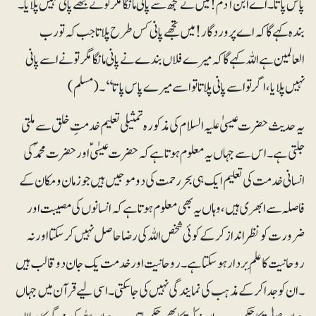
پاس پاتا۔ اے ابن آدم ! میں نے تجھ سے پانی مانگا مگر تونے مجھے پانی نہیں پلایا۔
بندہ کہے گا کہ اے پروردگار! میں تجھے پانی کس طرح پلاتا جب کہ تو رب
العالمین ہے اللہ کہے گا کہ میرے فلاں بندے نے پانی مانگا مگر تونے اسے پانی
نہیں پلایا، اگر تو اسے پانی پلاتا تواسے میرے پاس پاتا‘‘۔(مسلم)
یہ حدیث حضرت عیسیٰ علیہ السلام کی مذکورہ تمثیلی تعلیم خدمتِ خلق سے ملتی
جلتی ہے۔ اس سے جہاں یہ معلوم ہوتا ہے کہ حضرت عیسٰی ؑ اور حضرت محمدؐ کی
انسانی خدمت کی تعلیم ایک ہی بحررحمت کی دو موجیں ہیں جو زمان ومکان کے
فاصلہ سے ابھری ہیں، وہاں یہ بھی معلوم ہوتا ہے کہ انسانوں کی مصیبت اور
ضرورت کو نظر انداز کرکے کوئی شخص اللہ کی رضا حاصل نہیں کرسکتااور نہ
روحانیت کا علَم بردار ہوسکتا ہے۔ روحانیت اور خدمت یک جان دو قالب ہیں
۔ ان کو جدا کرکے مذہب کی نمایندگی نہیں کی جاسکتی ۔ اسی لیے قرآن میں جہاں