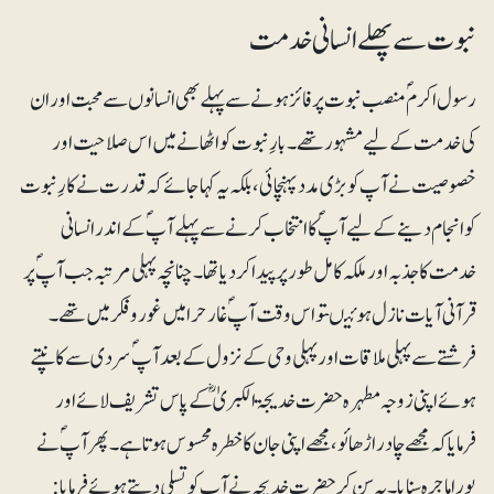
نبوت سے پھلے انسانی خدمت
رسول اکرم ؐ منصب نبوت پر فائز ہونے سے پہلے بھی انسانوں سے محبت اور ان
کی خدمت کے لیے مشہور تھے ۔ بارِ نبوت کو اٹھانے میں اس صلاحیت اور
خصوصیت نے آپ کو بڑی مدد پہنچائی ، بلکہ یہ کہا جائے کہ قدرت نے کارِ نبوت
کو انجام دینے کے لیے آپؐ کا انتخاب کرنے سے پہلے آپؐ کے اندر انسانی
خدمت کا جذبہ اور ملکہ کامل طور پر پیدا کردیا تھا۔ چنانچہ پہلی مرتبہ جب آپؐ پر
قرآنی آیات نازل ہوئیںتو اس وقت آپؐ غار حرا میں غور و فکر میں تھے۔
فرشتے سے پہلی ملاقات اور پہلی وحی کے نزول کے بعد آپؐ سردی سے کانپتے
ہوئے اپنی زوجہ مطہرہ حضرت خدیجۃ الکبریٰؓ کے پاس تشریف لائے اور
فرمایاکہ مجھے چادر اڑھائو، مجھے اپنی جان کا خطرہ محسوس ہوتا ہے۔ پھر آپؐ نے
پورا ماجرہ سنایا۔ یہ سن کر حضرت خدیجہ نے آپ کو تسلی دیتے ہوئے فرمایا: