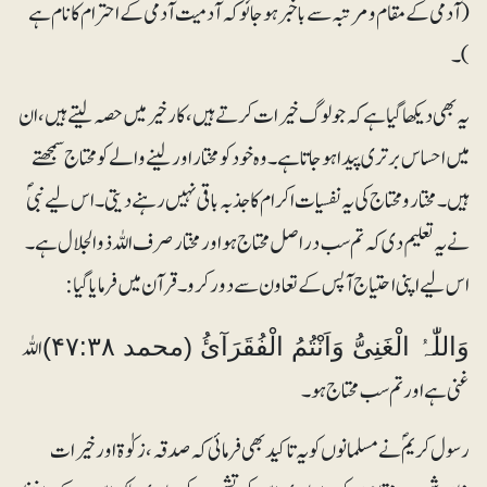
(آدمی کے مقام و مرتبہ سے باخبر ہوجائو کہ آدمیت آدمی کے احترام کا نام ہے
)۔
یہ بھی دیکھا گیا ہے کہ جو لوگ خیرات کرتے ہیں ، کارخیر میں حصہ لیتے ہیں، ان
میں احساس برتری پیدا ہوجاتا ہے ۔ وہ خود کو مختاراور لینے والے کو محتاج سمجھتے
ہیں۔ مختار و محتاج کی یہ نفسیات اکرام کا جذبہ باقی نہیں رہنے دیتی۔ اس لیے نبیؐ
نے یہ تعلیم دی کہ تم سب دراصل محتاج ہو اور مختار صرف اللہ ذوالجلال ہے۔
اس لیے اپنی احتیاج آپس کے تعاون سے دور کرو۔ قرآن میں فرمایا گیا:
اللہ
وَاللّٰہُ الْغَنِیُّ وَاَنْتُمُ الْفُقَرَآئُ (محمد ۴۷:۳۸)
غنی ہے اور تم سب محتاج ہو۔
رسول کریمؐ نے مسلمانوں کو یہ تاکید بھی فرمائی کہ صدقہ، زکوٰۃ اور خیرات