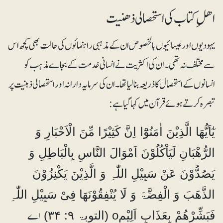
اھلِ کتاب کی استحصالی ذھنیت
یہودیوں اور عیسائیوں بالخصوص ان کے مذہبی راہنمائوں کی حالت بھی کچھ اس
سے مختلف نہ تھی۔ ان کی اکثریت نے انسانی خدمت کے بجاے مذہب کو
انسانوں کے استحصال کا ذریعہ بنالیا تھا۔ ان کی سرمایہ دارانہ اور استحصالی ذہنیت پر
تبصرہ کرتے ہوئے قرآن میں کہا گیا ہے :
یٰٓاَیُّھَا الَّذِیْنَ اٰمَنُوْٓا اِنَّ کَثِیْرًا مِّنَ الْاَحْبَارِ وَ
الرُّھْبَانِ لَیَاْکُلُوْنَ اَمْوَالَ النَّاسِ بِالْبَاطِلِ وَ
یَصُدُّوْنَ عَنْ سَبِیْلِ اللّٰہِ وَ الَّذِیْنَ یَکْنِزُوْنَ
الذَّھَبَ وَ الْفِضَّۃَ وَ لَا یُنْفِقُوْنَھَا فِیْ سَبِیْلِ اللّٰہِ
اے
فَبَشِّرْھُمْ بِعَذَابٍ اَلِیْمo (التوبۃ ۹: ۳۴)