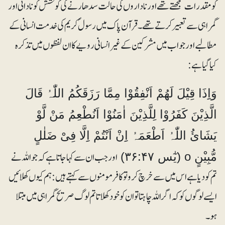
کو مقدرات سمجھتے تھے اور ناداروں کی حالت سدھارنے کی کوشش کو نادانی اور
گمراہی سے تعبیر کرتے تھے۔ قرآن پاک میں رسولؐ کریم کی خدمت انسانی کے
مطالبے اور جواب میں مشرکین کے غیر انسانی رویے کا ان لفظوں میں تذکرہ
کیا گیا ہے :
وَاِِذَا قِیْلَ لَھُمْ اَنْفِقُوْا مِمَّا رَزَقَکُمُ اللّٰہُ قَالَ
الَّذِیْنَ کَفَرُوْا لِلَّذِیْنَ اٰمَنُوْا اَنُطْعِمُ مَنْ لَّوْ
یَشَائُ اللّٰہُ اَطْعَمَہُ اِِنْ اَنْتُمْ اِِلَّا فِیْ ضَلٰلٍ
اور جب ان سے کہا جاتا ہے کہ جو اللہ نے
مُّبِیْنٍ o (یٰٓس ۳۶:۴۷)
تم کو دیا ہے اس میں سے خرچ کرو تو کافرمومنوں سے کہتے ہیں: ہم کیوں کھلائیں
ایسے لوگوں کو کہ اگراللہ چاہتا تو ان کو خود کھلاتا تم لوگ صریح گمراہی میں مبتلا
ہو۔