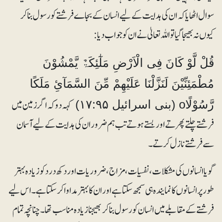
سوال اٹھایا کہ ان کی ہدایت کے لیے انسان کے بجاے فرشتے کو رسول بناکر
کیوں نہ بھیجا گیا تو اللہ تعالیٰ نے ان کو جواب دیا :
قُلْ لَّوْ کَانَ فِی الْاَرْضِ مَلٰٓئِکَۃٌ یَّمْشُوْنَ
مُطْمَئِنِّیْنَ لَنَزَّلْنَا عَلَیْھِمْ مِّنَ السَّمَآئِ مَلَکًا
کہہ دو کہ اگر زمین میں
رَّسُوْلًاo (بنی اسرائیل ۱۷:۹۵)
فرشتے چلتے پھرتے اور بستے ہوتے تب ہم ضرور ان کی ہدایت کے لیے آسمان
سے فرشتے نازل کرتے۔
گویا انسانوں کی مشکلات ، نفسیات ، مزاج، ضروریات اور دکھ درد کو زیادہ بہتر
طور پر انسانوں کا نمایندہ ہی سمجھ سکتا ہے اور ان کا بہتر مداواکر سکتا ہے ۔ اس لیے
فرشتے کے مقابلے میں انسان کو رسول بناکر بھیجنا زیادہ مناسب تھا۔ چنانچہ تمام