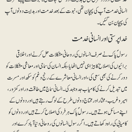
انسانی خدمت آپ کی پہچان تھی، نبوت کے بعد خدمت اور ہدایت دونوں آپ
کی پہچان بن گئیں۔
خدا پرستی اور انسانی خدمت
رسولؐ پاک نے صرف انسانوں کی روحانی مشکلات حل کرنے اور اخلاقی
برائیوں کی اصلاح کا بیڑا ہی نہیں اٹھایا، بلکہ انسان کی سماجی اور معاشی مشکلات کو
دور کرنے کی بھی سعی کی، اور انسانی معاشرے کے رنج و غم کو سکھ اور مسرت
میں تبدیل کرنے کی کامیاب جدوجہد کی۔ انسانی سماج میں طاقت ور اور کمزور ،
امیر و غریب ، مختار اور محتاج دونوں طرح کے لوگ رہتے ہیں اور دونوں کے
اپنے مسائل ہوتے ہیں۔ رسولؐ پاک ہرفرد کی اصلاح کرتے ہیں اور دونوں کو
کامیابی کی راہ دکھاتے ہیں۔ اگر رسول انسانوں کی روحانی دنیا آباد کرے اور