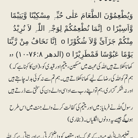
وَیُطْعِمُوْنَ الطَّعَامَ عَلٰی حُبِّہٖ مِسْکِیْنًا وَّیَتِیْمًا
وَّاَسِیْرًا o اِِنَّمَا نُطْعِمُکُمْ لِوَجْہِ اللّٰہِ لاَ نُرِیْدُ
مِنْکُمْ جَزَآئً وَّلاَ شُکُوْرًا o اِِنَّا نَخَافُ مِنْ رَّبِّنَا
وہ
یَوْمًا عَبُوْسًا قَمْطَرِیْرًا o (الدھر ۷۶:۸-۱۰)
کھانا کھلاتے ہیں اللہ کی محبت میں مسکین، یتیم اور قیدی کو، (ان کا کہنا ہے کہ)
ہم تم کو اللہ کی رضا کے لیے کھانا کھلاتے ہیں۔ ہم تم سے نہ کوئی بدلہ چاہتے ہیں
اور نہ شکر گزاری ، ہم تو اپنے رب سے اداسی والے دن کی سختی سے ڈرتے ہیں
رسولؐ اللہ نے فرمایا : میں اور یتیم کی کفالت کرنے والے جنت میں اس طرح
ہوںگے جیسے یہ دونوں انگلیاں۔(بخاری)
یہ تعلیم انسانی خدمت کے محرک اور مقصد کو واضح کرتی ہے اور بتاتی ہے کہ اللہ