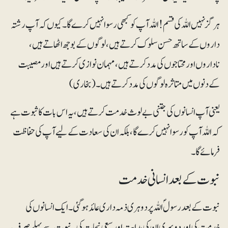
ہرگز نہیں اللہ کی قسم! اللہ آپ کو کبھی رسوا نہیں کرے گا۔ کیوں کہ آپ رشتہ
داروں کے ساتھ حسن سلوک کرتے ہیں، لوگوں کے بوجھ اٹھاتے ہیں،
ناداروں اور محتاجوں کی مدد کرتے ہیں ، مہمان نوازی کرتے ہیں اور مصیبت
کے دنوں میں متاثرہ لوگوں کی مدد کرتے ہیں۔(بخاری)
یعنی آپ انسانوں کی جتنی بے لوث خدمت کرتے ہیں، یہ اس بات کا ثبوت ہے
کہ اللہ آپ کو رسوا نہیں کرے گا، بلکہ ان کی سعادت کے لیے آپ کی حفاظت
فرمائے گا۔
نبوت کے بعد انسانی خدمت
نبوت کے بعد رسولؐ اللہ پر دوہری ذمہ داری عائد ہوگئی ۔ ایک انسانوں کی
خدمت کی اور دوسری ان کی ہدایت اور سعی نجات کی۔ نبوت سے پہلے صرف