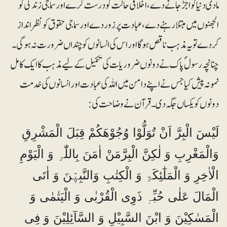
مادی دنیا کو اجڑ جانے دے، اخلاقی حالت کو درست کرے اور سماجی زندگی کو
الجھنوں میں مبتلارہنے دے، عبادت پر زور دے اور سماجی حقوق کو نظر انداز
کردے تو یہ مذہب ناقص ہوگا اور اس کی انسانوں کو چنداں ضرورت نہ ہوگی۔
چنانچہ رسولؐ پاک نے دونوں ضروریات کی تکمیل کے لیے مذہب کا ایک کامل
نمونہ پیش کیا جس نے اپنے دامن میں اللہ کی عبادت اور انسانوں کی خدمت
دونوں کو یکساں جگہ دی۔ قرآن نے وضاحت کی:
لَیْسَ الْبِرَّ اَنْ تُوَلُّوْا وُجُوْھَکُمْ قِبَلَ الْمَشْرِقِ
وَالْمَغْرِبِ وَ لٰکِنَّ الْبِرَّمَنْ اٰمَنَ بِاللّٰہِ وَ الْیَوْمِ
الْاٰخِرِ وَ الْمَلٰٓئِکَۃِ وَ الْکِتٰبِ وَالنَّبِیّٖنَ وَ اٰتَی
الْمَالَ عَلٰی حُبِّہٖ ذَوِی الْقُرْبٰی وَ الْیَتٰمٰی وَ
الْمَسٰکِیْنَ وَ ابْنَ السَّبِیْلِ وَ السَّآئِلِیْنَ وَ فِی