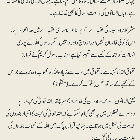
جہاں صلوٰۃ کا حکم ہے، وہاں زکوٰۃ کا بھی حکم ملتا ہے ۔ جہاں اللہ کی بندگی کامطالبہ
ہے، وہاں انسانوں کی راحت رسانی کا بھی تقاضا ہے۔
مشرکانہ اور عیسائی عقیدے کے برخلاف اسلامی عقیدے میں خدا مجرد ہے،
اس کا کوئی خاندان نہیں اور ازواج و اولاد نہیں۔ مگر رسولؐ اللہ نے پوری
انسانیت کو اللہ کے کنبے سے تعبیر کیا ہے، جناب رسول کریمؐ نے فرمایا:
مخلوق اللہ کا کنبہ ہے۔ مخلوق میں سب سے زیادہ اللہ کو محبوب وہ بندہ ہے جو اس
کے کنبے کے ساتھ حُسنِ سلوک کرے۔ (مشکوٰۃ)
یعنی انسانوں سے محبت اور ان کی خدمت کا سرچشمہ اللہ تعالیٰ کی محبت ہے۔
دوسرے لفظوں میں یہ بھی کہاجاسکتا ہے کہ اللہ تعالیٰ کی محبت کا اظہار بندوں کی
خدمت کی شکل میں ہوتا ہے۔ چنانچہ قرآن پاک میں اللہ کے محبوب بندوں کی
علامت یہ بیان کی گئی ہے: