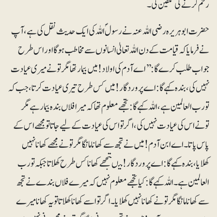
رحم کرنے کی تلقین کی۔
حضرت ابوہریرہ رضی اللہ عنہ نے رسولؐ اللہ کی ایک حدیث نقل کی ہے ، آپ
نے فرمایا کہ قیامت کے دن اللہ تعالیٰ انسانوں سے مخاطب ہوگا اور اس طرح
جواب طلب کرے گا: ’’اے آدم کی اولاد! میں بیمار تھا مگر تونے میری عیادت
نہیں کی، بندہ کہے گا: اے پروردگار! میں کس طرح تیری عیادت کرتا، جب کہ
تو رب العالمین ہے، اللہ کہے گا: تجھے معلوم تھا کہ میرا فلاں بندہ بیمار ہے مگر
تونے اس کی عیادت نہیں کی، اگر تو اس کی عیادت کے لیے جاتا تو مجھے اس کے
پاس پاتا۔ اے ابن آدم! میں نے تجھ سے کھانامانگا مگر تونے مجھے کھانا نہیں
کھلایا، بندہ کہے گا : اے پروردگار! میںتجھے کھانا کس طرح کھلاتا جبکہ تو رب
العالمین ہے۔ اللہ کہے گا: کیا تجھے معلوم نہیں کہ میرے فلاں بندے نے تجھ
سے کھانا مانگا مگر تو نے کھانا نہیں کھلایا۔ اگر تو اسے کھانا کھلاتا تو یہ کھانا میرے