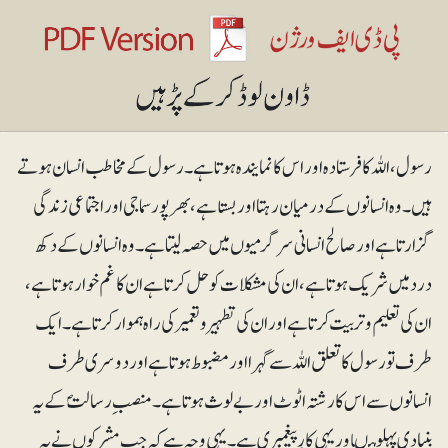
رسول ، اللہ کا فرستادہ اور اس کانمایندہ ہوتا ہے۔رسول کے مخاطب انسان ہوتے
ہیں۔ وہ انسانوں کے درمیان رہتا اور بستا ہے، بھرپور سماجی اور اجتماعی زندگی
گزارتا ہے اور صالح انسانی سرگرمیوں میں حصہ لیتا ہے۔ وہ انسانوں کے دکھ
درد میں شریک ہوتا ہے، ان کی مشکلات کو حل کرتا ہے ان کا غم خوارہوتا ہے،
ان کی تعلیم و تربیت کرتا ہے اور ان کی تطہیر و تعمیر کی راہ ہموار کرتا ہے ۔ ایک
طرف تو رسول کا تعلق اللہ سے گہرا اور مضبوط ہوتا ہے اور دوسری طرف
انسانوں سے اس کا رشتہ اٹوٹ اور بے لوث ہوتا ہے۔ منصبِ رسالتؐ کے یہ
بنیادی پہلو ہیںاوریہی کارِ پیغمبری ہے۔ یہی وجہ ہے کہ جب مشرکوں نے یہ