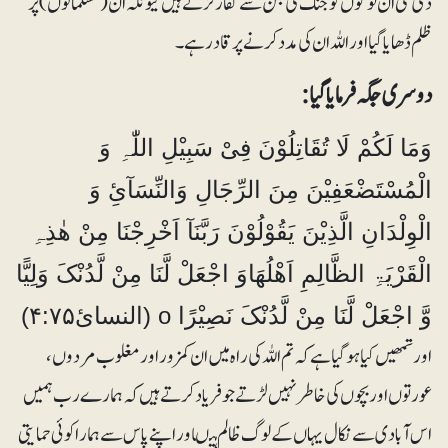
دی گئی ان لوگوں کو جنگ کی جن سے کفار لڑتے ہیں کیونکہ ان (مسلمانوں) پر
ظلم ڈھایا گیا اور اللہ ان کی مدد کرنے پر قادر ہے ۔
دوسری جگہ فرمایا گیا:
وَمَا لَکُمْ لَا تُقَاتِلُوْنَ فِیْ سَبِیْلِ اللّٰہِ وَ
الْمُسْتَضْعَفِیْنَ مِنَ الرِّجَالِ وَالنِّسَآئِ وَ
الْوِلْدَانِ الَّذِیْنَ یَقُوْلُوْنَ رَبَّنَآ اَخْرِجْنَا مِنْ ھٰذِہِ
الْقَرْیَۃِ الظَّالِمِ اَھْلُھَاوَ اجْعَلْ لَّنَا مِنْ لَّدُنْکَ وَلِیًّا
وَّ اجْعَلْ لَّنَا مِنْ لَّدُنْکَ نَصِیْرًا o (النسائ۴:۷۵)
اور تمھیں کیا ہوگیا ہے کہ تم اللہ کی راہ میں ان کمزور اور مغلوب مردوں،
عورتوں اور بچوں کی خاطر نہیں لڑتے جو فریاد کرتے ہیں کہ ہمارے رب ہمیں
اس آبادی سے نکال یہاں کے لوگ ظالم ہیںاور اپنے پاس سے ہمارا کوئی حمایتی