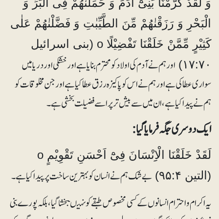
وَ لَقَدْ کَرَّمْنَا بَنِیْٓ اٰدَمَ وَ حَمَلْنٰھُمْ فِی الْبَرِّ وَ
الْبَحْرِ وَ رَزَقْنٰھُمْ مِّنَ الطَّیِّبٰتِ وَ فَضَّلْنٰھُمْ عَلٰی
کَثِیْرٍ مِّمَّنْ خَلَقْنَا تَفْضِیْلًا o (بنی اسرائیل
اور ہم نے آدم کی اولاد کو محترم بنایا ہے اور خشکی اور دریا میں
۱۷:۷۰)
سواری عطا کی ہے اور ہم نے اس کوپاکیزہ رزق عطا کیا ہے اور جن مخلوقات کو
ہم نے پیدا کیا ہے، ان میں سے بیش تر پر اسے فضیلت بخشی ہے۔
ایک دوسری جگہ فرمایا گیا :
لَقَدْ خَلَقْنَا الْاِِنْسَانَ فِیْٓ اَحْسَنِ تَقْوِیْمٍ o
بے شک ہم نے انسان کو بہترین ساخت پر پیداکیا ہے۔
(التین ۹۵:۴)
یہ اکرام و احترام انسانو ں کے کسی مخصوص طبقے کو نہیںبخشا گیا، بلکہ پورے بنی