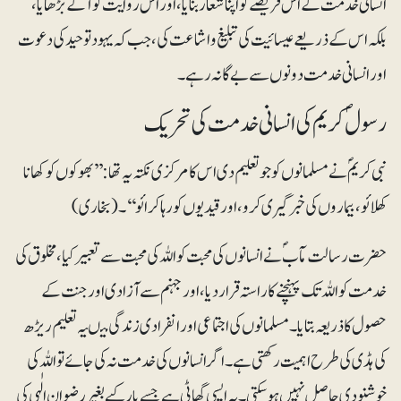
انسانی خدمت کے اس فریضے کو اپنا شعار بنایا، اور اس روایت کو آگے بڑھایا،
بلکہ اس کے ذریعے عیسائیت کی تبلیغ و اشاعت کی، جب کہ یہودتوحید کی دعوت
اور انسانی خدمت دونوں سے بے گانہ رہے۔
رسولؐ کریم کی انسانی خدمت کی تحریک
نبی کریمؐ نے مسلمانوں کوجو تعلیم دی اس کا مرکزی نکتہ یہ تھا: ’’بھوکوں کو کھانا
کھلائو، بیماروں کی خبرگیری کرو، اور قیدیوں کو رہا کرائو‘‘۔(بخاری)
حضرت رسالت مآبؐ نے انسانوں کی محبت کو اللہ کی محبت سے تعبیر کیا، مخلوق کی
خدمت کو اللہ تک پہنچنے کا راستہ قرار دیا، اور جہنم سے آزادی اور جنت کے
حصول کا ذریعہ بتایا۔ مسلمانوں کی اجتماعی اور انفرادی زندگی میںیہ تعلیم ریڑھ
کی ہڈی کی طرح اہمیت رکھتی ہے ۔ اگر انسانوں کی خدمت نہ کی جائے تو اللہ کی
خوشنودی حاصل نہیں ہوسکتی۔ یہ ایسی گھاٹی ہے جسے پار کیے بغیر رضوانِ الٰہی کی