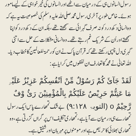
رسول انسانوں ہی کے درمیان سے اٹھے اور انسانوں کی خیر خواہی کے لیے مامور
ہوئے ۔ خاص طور پر آخری رسول محمدصلی اللہ علیہ وسلم کی خصوصیت یہ ہے کہ
وہ انسانی دکھ درد کو نہ صرف گہرائی سے سمجھتے تھے، بلکہ ان کے دکھ درد کو اپنا
سمجھتے اور اُن کے شریک غم رہتے تھے۔ وہ انسانی مشکلات کے حل سے اتنی
گہری دل چسپی رکھتے تھے کہ قرآن پاک نے ان کو رحمۃ للعالمینؐ کا خطاب دیا۔
اللہ تعالیٰ نے محمدؐ کا تعارف ان لفظوں میں کرایا ہے :
لَقَدْ جَآئَ کُمْ رَسُوْلٌ مِّنْ اَنْفُسِکُمْ عَزِیْزٌ عَلَیْہِ
مَا عَنِتُّمْ حَرِیْصٌ عَلَیْکُمْ بِالْمُؤْمِنِیْنَ رَئُ وْفٌ
بے شک تمھارے پاس ایک رسول
رَّحِیْمٌ o (التوبۃ ۹:۱۲۸)
تمھارے ہی درمیان سے آیا ہے ، تمھاری تکلیف اس پر گراں گزرتی ہے ، وہ
تمھاری بھلائی کا حریص ہے اور مومنوں پر مہربان اور شفیق ہے۔