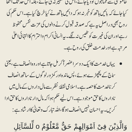
خاموشی سے محتاجوں کو دیا جائے ، اس کی تشہیر نہ کی جائے، بلکہ اس حد تک اخفا
کیا جائے کہ بائیں ہاتھ کو خبر نہ ہو کہ دائیں ہاتھ نے کیا خرچ کیا ہے۔ اس حکم کی
روح بھی دراصل یہ ہے کہ صدقہ قبول کرنے والوں کی عزت نفس محفوظ
رہے اور ان کی غیرت کو ٹھیس نہ لگے ۔ یہ انسانی اکرام و احترام کا انتہائی اعلیٰ
مرتبہ ہے اور خدمت خلق کی روح ہے۔
یہاں خدمت کا ایک دوسرا عنصر آکر مل جاتا ہے اور وہ انصاف ہے، یعنی
سماج کے پچھڑے ہوئے، پس ماندہ اور کمزور لوگوں کے ساتھ انصاف
کرنا خدمت کا حصہ ہے۔ اسلامی نقطۂ نظر سے مال داروں کے مال میں
ناداروں کا حق موجود ہے۔ اس لیے حکم ہوا کہ مال دار ناداروں کا حق ادا
کریں ۔ یہ احسان نہیں انصاف ہوگا، اللہ تبارک و تعالیٰ کا ارشاد ہے :
وَالَّذِیْنَ فِیْ اَمْوَالِھِمْ حَقٌّ مَّعْلُوْمٌ o لِّلسَّآئِلِ