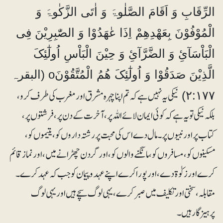
الرِّقَابِ وَ اَقَامَ الصَّلٰوۃَ وَ اٰتَی الزَّکٰوۃَ وَ
الْمُوْفُوْنَ بِعَھْدِھِمْ اِذَا عٰھَدُوْا وَ الصّٰبِرِیْنَ فِی
الْبَاْسَآئِ وَ الضَّرَّآئِ وَ حِیْنَ الْبَاْسِ اُولٰٓئِکَ
الَّذِیْنَ صَدَقُوْا وَ اُولٰٓئِکَ ھُمُ الْمُتَّقُوْنَo (البقرہ
نیکی یہ نہیں ہے کہ تم اپنا چہرہ مشرق اور مغرب کی طرف کرو ،
۲:۱۷۷)
بلکہ نیکی تو یہ ہے کہ کوئی ایمان لائے اللہ پر، آخرت کے دن پر، فرشتوں پر،
کتاب پر اور نبیوں پر۔ مال دے اس کی محبت پر رشتہ داروں کو، یتیموں کو،
مسکینوں کو، مسافروں کو، مانگنے والوں کو، اور گردن چھڑانے میں، اور نماز قائم
کرے اور زکوٰۃ دے، اور پورا کرے اپنے عہد و پیمان کو جب کہ عہد کرے۔
مقابلہ، سختی اور تکلیف میں صبر کرے، یہی لوگ سچے ہیں اور یہی لوگ
پرہیزگار ہیں۔