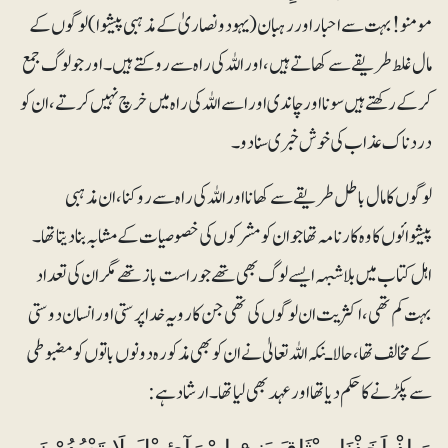
مومنو! بہت سے احبار اور رہبان (یہود و نصاریٰ کے مذہبی پیشوا) لوگوں کے
مال غلط طریقے سے کھاتے ہیں،اور اللہ کی راہ سے روکتے ہیں۔ اور جولوگ جمع
کرکے رکھتے ہیں سونا اور چاندی اور اسے اللہ کی راہ میں خرچ نہیں کرتے، ان کو
دردناک عذاب کی خوش خبری سنادو۔
لوگوں کا مال باطل طریقے سے کھانا اور اللہ کی راہ سے روکنا ، ان مذہبی
پیشوائوں کا وہ کارنامہ تھا جو ان کو مشرکوں کی خصوصیات کے مشابہ بنا دیتا تھا۔
اہل کتاب میں بلاشبہہ ایسے لوگ بھی تھے جو راست باز تھے مگر ان کی تعداد
بہت کم تھی، اکثریت ان لوگوں کی تھی جن کا رویہ خد اپرستی اور انسان دوستی
کے مخالف تھا، حالاـنکہ اللہ تعالیٰ نے ان کو بھی مذکورہ دونوں باتوں کو مضبوطی
سے پکڑنے کا حکم دیا تھااورعہد بھی لیا تھا ۔ ارشاد ہے: