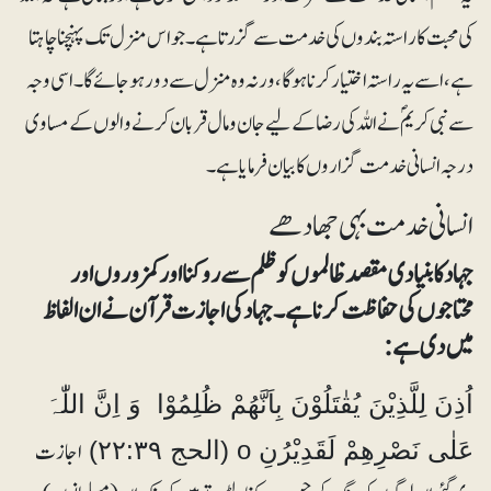
کی محبت کا راستہ بندوں کی خدمت سے گزرتا ہے۔ جو اس منزل تک پہنچنا چاہتا
ہے، اسے یہ راستہ اختیار کرنا ہوگا، ورنہ وہ منزل سے دور ہوجائے گا۔ اسی وجہ
سے نبی کریمؐ نے اللہ کی رضا کے لیے جان و مال قربان کرنے والوں کے مساوی
درجہ انسانی خدمت گزاروں کا بیان فرمایا ہے ۔
انسانی خدمت بہی جھاد ھے
جہاد کا بنیادی مقصد ظالموں کو ظلم سے روکنا اور کمزوروں اور
محتاجوں کی حفاظت کرنا ہے۔ جہاد کی اجازت قرآن نے ان الفاظ
میں دی ہے :
اُذِنَ لِلَّذِیْنَ یُقٰتَلُوْنَ بِاَنَّھُمْ ظُلِمُوْا وَ اِنَّ اللّٰہَ
اجازت
عَلٰی نَصْرِھِمْ لَقَدِیْرُنِ o (الحج ۲۲:۳۹)