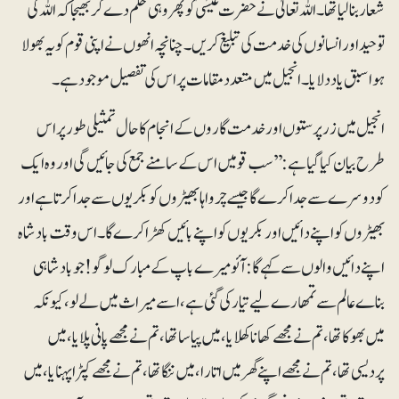
شعار بنا لیا تھا۔ اللہ تعالیٰ نے حضرت عیسٰی ؑ کوپھر وہی حکم دے کر بھیجا کہ اللہ کی
توحید اور انسانوں کی خدمت کی تبلیغ کریں۔ چنانچہ انھوں نے اپنی قوم کو یہ بھولا
ہوا سبق یاد دلایا۔ انجیل میں متعدد مقامات پر اس کی تفصیل موجود ہے۔
انجیل میں زرپرستوں اور خدمت گاروں کے انجام کا حال تمثیلی طور پر اس
طرح بیان کیا گیا ہے : ’’سب قومیں اس کے سامنے جمع کی جائیں گی اور وہ ایک
کو دوسرے سے جدا کرے گا جیسے چرواہا بھیڑوں کو بکریوں سے جدا کرتا ہے اور
بھیڑوں کو اپنے دائیں اور بکریوں کو اپنے بائیں کھڑا کرے گا۔ اس وقت بادشاہ
اپنے دائیں والوں سے کہے گا: آئو میرے باپ کے مبارک لوگو! جو بادشاہی
بناے عالم سے تمھارے لیے تیار کی گئی ہے، اسے میراث میں لے لو، کیونکہ
میں بھوکا تھا، تم نے مجھے کھانا کھلایا، میں پیاسا تھا، تم نے مجھے پانی پلایا، میں
پردیسی تھا، تم نے مجھے اپنے گھر میں اتارا، میں ننگا تھا، تم نے مجھے کپڑا پہنایا، میں