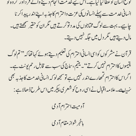
نوع انسان کو عطاکیا گیا ہے ۔اس لیے خدمت انجام دینے والے فرد اور گروہ کو
انسانی خدمت سے پہلے انسانوںکی عزت و احترام کا جذبہ اپنے اندر پیدا کرنا
چاہیے۔ بہت سے لوگ محتاجوں کی مددتو کرتے ہیں مگر ان کو حقیر سمجھتے ہیں۔
مال دیتے ہیں مگر دل میں جگہ نہیں دیتے۔
قرآن نے مشرکوں کو اسی انسانی احترام کی تعلیم دیتے ہوئے کہا تھا کہ’’ تم لوگ
یتیموں کا احترام نہیں کرتے‘‘۔ یتیم، سماج کی سب سے قابل رحم یونٹ ہے۔
اگر اس کا احترام تمھارے اندر نہیں ہے تو سمجھ لو کہ انسانی خدمت کا جذبہ بھی
نہیںہے۔ علامہ اقبال نے اسی روح کو شعری پیکر میں اس طرح ڈھالاہے:
آدمیت احترام آدمی
باخبر شو از مقام آدمی