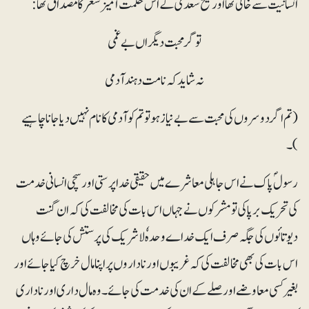
انسانیت سے خالی تھا اور شیخ سعدی کے اس حکمت آمیز شعر کا مصداق تھا:
تو گر محبت دیگراں بے غمی
نہ شاید کہ نامت دہندآدمی
(تم اگر دوسروں کی محبت سے بے نیاز ہو تو تم کو آدمی کا نام نہیں دیا جانا چاہیے
)۔
رسولؐ پاک نے اس جاہلی معاشرے میں حقیقی خدا پرستی اور سچی انسانی خدمت
کی تحریک برپا کی تو مشرکوں نے جہاں اس بات کی مخالفت کی کہ ان گنت
دیوتائوں کی جگہ صرف ایک خداے وحدہٗ لاشریک کی پرستش کی جائے وہاں
اس بات کی بھی مخالفت کی کہ غریبوں اور ناداروں پر اپنا مال خرچ کیا جائے اور
بغیر کسی معاوضے اور صلے کے ان کی خدمت کی جائے۔ وہ مال داری اور ناداری