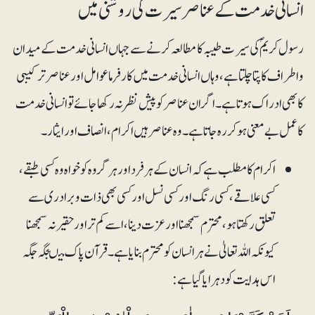
انسانی خدمت کے عناصر سیرت کی روشنی میں
رسول کریمؐ کی سیرت طیبہ کا مطالعہ کرنے سے جہاں انسانی خدمت کے میدان
و اطراف کا پتا چلتا ہے، وہاں انسانی خدمت میں کار فرما عوامل اور عناصر ترکیبی
کا بھی ادراک ہوتا ہے۔ اگر ان عناصر کو پیش نظر نہ رکھا جائے تو انسانی خدمت
کا عمل بے معنی ہوکر رہ جاتا ہے ۔ وہ عناصر ہیں اکرام ، انصاف اور ایثار۔
اکرام کا مطلب ہے کہ انسان کے ہر فرد اور ہر گروہ کو خواہ وہ کسی طبقے،
کسی علاقے، کسی رنگ اور کسی نسل اور کسی بھی ذات و برادری سے
تعلق رکھتا ہو، محترم سمجھنا اور عزت دینا، اسے کم تر اور حقیر نہ سمجھنا
کیونکہ اللہ تعالیٰ نے ہر انسان کو محترم بنایا ہے۔ قرآن پاک میںجگہ جگہ
اس ہدایت کو دہرایا گیا ہے: