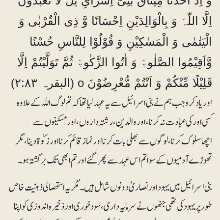
وَ اِذْ اَخَذْنَا مِیْثَاقَ بَنِیْٓ اِسْرَآئِ یْلَ لَا تَعْبُدُوْنَ
اِلَّا اللّٰہَ وَ بِالْوَالِدَیْنِ اِحْسَانًا وَّ ذِی الْقُرْبٰی وَ
الْیَتٰمٰی وَ الْمَسٰکِیْنِ وَ قُوْلُوْا لِلنَّاسِ حُسْنًا
وَّاَقِیْمُوا الصَّلٰوۃَ وَ اٰتُوا الزَّکٰوۃَ ثُمَّ تَوَلَّیْتُمْ اِلَّا
قَلِیْلًا مِّنْکُمْ وَ اَنْتُمْ مُّعْرِضُوْنَ o (البقرہ ۲:۸۳)
اور یادکرو جب ہم نے بنی اسرائیل سے یہ عہدلیا تھا کہ تم لوگ اللہ کے علاوہ
کسی اور کی عبادت نہ کرنا، اور والدین، رشتہ داروں، اور مسکینوں سے
اچھاسلوک کرنا ، لوگوں سے بھلی بات کرنا اور نماز قائم کرنا اور زکوٰۃ دینا، مگر
تھوڑے آدمیوں کے سوا تم اس عہد سے پھر گئے اور تم ابھی تک برگشتہ ہو۔
بنی اسرائیل میں یہود اور نصاریٰ دونوں شامل ہیں۔ مگر یہ استحصالی ذہنیت خاص
طور پر یہود کی تھی جنھوں نے سرمایہ داری ، سود خوری اور ذخیرہ اندوزی کو اپنا