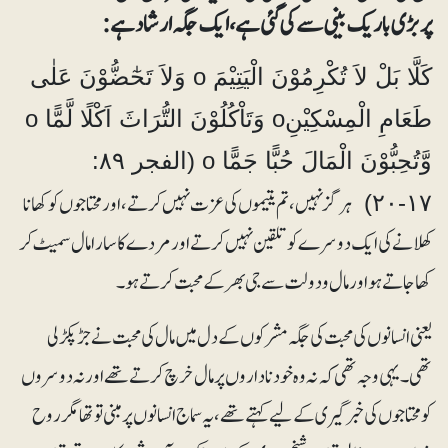
پر بڑی باریک بینی سے کی گئی ہے، ایک جگہ ارشاد ہے :
کَلَّا بَلْ لاَ تُکْرِمُوْنَ الْیَتِیْمَ o وَلاَ تَحٰٓضُّوْنَ عَلٰی
طَعَامِ الْمِسْکِیْنِo وَتَاْکُلُوْنَ التُّرَاثَ اَکْلًا لَّمًّا o
وَّتُحِبُّوْنَ الْمَالَ حُبًّا جَمًّا o (الفجر ۸۹:
ہرگز نہیں ، تم یتیموں کی عزت نہیں کرتے، اورمحتاجوں کو کھانا
۱۷-۲۰)
کھلانے کی ایک دوسرے کو تلقین نہیں کرتے اور مردے کا سارا مال سمیٹ کر
کھا جاتے ہواور مال و دولت سے جی بھرکے محبت کرتے ہو۔
یعنی انسانوں کی محبت کی جگہ مشرکوں کے دل میں مال کی محبت نے جڑ پکڑ لی
تھی۔ یہی وجہ تھی کہ نہ وہ خود ناداروں پر مال خرچ کرتے تھے اور نہ دوسروں
کو محتاجوں کی خبر گیری کے لیے کہتے تھے، یہ سماج انسانوں پر مبنی توتھا مگر روح