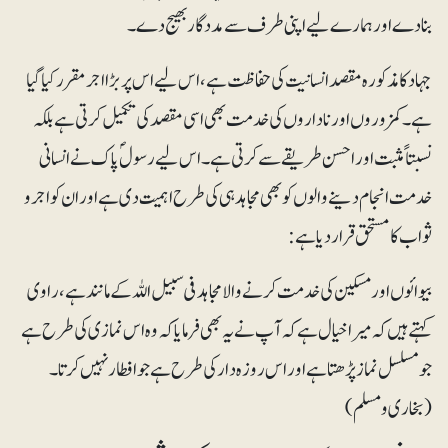
بنا دے اور ہمارے لیے اپنی طرف سے مددگار بھیج دے۔
جہاد کا مذکورہ مقصد انسانیت کی حفاظت ہے ، اس لیے اس پر بڑا اجر مقرر کیاگیا
ہے ۔ کمزوروں اور ناداروں کی خدمت بھی اسی مقصد کی تکمیل کرتی ہے بلکہ
نسبتاً مثبت اوراحسن طریقے سے کرتی ہے۔ اس لیے رسولؐ پاک نے انسانی
خدمت انجام دینے والوں کو بھی مجاہد ہی کی طرح اہمیت دی ہے اور ان کو اجر و
ثواب کا مستحق قرار دیا ہے :
بیوائوں اور مسکین کی خدمت کرنے والامجاہد فی سبیل اللہ کے مانند ہے، راوی
کہتے ہیں کہ میرا خیال ہے کہ آپ نے یہ بھی فرمایا کہ وہ اس نمازی کی طرح ہے
جو مسلسل نماز پڑھتا ہے اور اس روزہ دار کی طرح ہے جو افطار نہیں کرتا۔
(بخاری و مسلم)