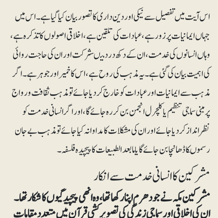
اس آیت میں تفصیل سے نیکی اور دین داری کا تصور بیان کیا گیا ہے۔ اس میں
جہاں ایمانیات پر زور ہے، عبادات کی تلقین ہے، اخلاقی اصولوں کا تذکرہ ہے ،
وہاں انسانوں کی خدمت، ان کے دکھ درد میںشرکت اور ان کی حاجت روائی
کی اہمیت بیان کی گئی ہے۔ یہ مذہب کی روح ہے، اس کا خمیر اور جوہر ہے۔ اگر
مذہب سے ایمانیات اور عبادات کو خارج کردیا جائے تو مذہب ثقافت و رواج
پر مبنی سماجی تنظیم یا کلچرل انجمن بن کر رہ جائے گا، اور اگر انسانی خدمت کو
نظراندازکردیاجائے اور ان کی مشکلات کا مداوا نہ کیا جائے تو مذہب بے جان
رسموںکا ڈھانچا بن جائے گا یا مابعد الطبیعات کا پیچیدہ فلسفہ۔
مشرکین کا انسانی خدمت سے انکار
مشرکین مکہ نے جو دھرم اپنا رکھا تھا، وہ انھی پیچیدگیوں کا شکار تھا ۔
ان کی اخلاقی اور سماجی زندگی کی تصویر کشی قرآن میں متعدد مقامات