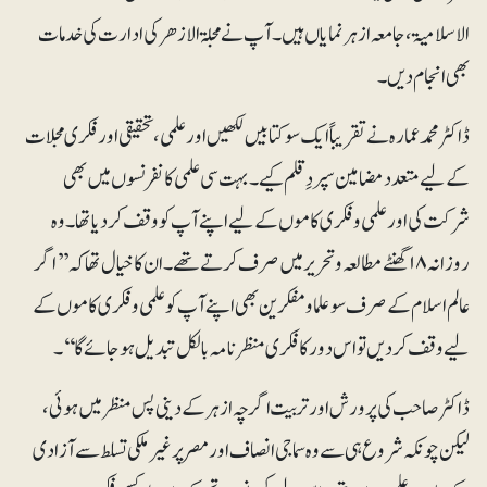
الاسلامیۃ، جامعہ ازہر نمایاں ہیں۔ آپ نے مجلۃ الازھر کی ادارت کی خدمات
بھی انجام دیں۔
ڈاکٹر محمد عمارہ نے تقریباً ایک سو کتابیں لکھیں اور علمی، تحقیقی اور فکری مجلات
کے لیے متعدد مضامین سپردِ قلم کیے۔ بہت سی علمی کانفرنسوں میں بھی
شرکت کی اور علمی و فکری کاموں کے لیے اپنے آپ کو وقف کردیا تھا۔ وہ
روزانہ ۱۸ گھنٹے مطالعہ و تحریر میں صرف کرتے تھے۔ ان کا خیال تھا کہ ’’اگر
عالم اسلام کے صرف سو علما و مفکرین بھی اپنے آپ کو علمی و فکری کاموں کے
لیے وقف کردیں تو اس دور کا فکری منظرنامہ بالکل تبدیل ہوجائے گا‘‘۔
ڈاکٹر صاحب کی پرورش اور تربیت اگرچہ ازہر کے دینی پس منظر میں ہوئی،
لیکن چونکہ شروع ہی سے وہ سماجی انصاف اور مصر پر غیر ملکی تسلط سے آزادی