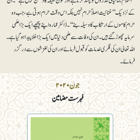
’’اسلام جمالیاتی قدروں کو پسند کرتا ہے اور فنون لطیفہ کا دشمن نہیں ہے‘‘۔ ان
کے نزدیک ’’غنائیت اصلاًحرام نہیں بلکہ اس وقت حرام ہوتی ہے، جب وہ
حرام کاموں کے ارتکاب کا وسیلہ بنے‘‘۔ ڈاکٹر عمارہ اپنے پیچھے ایک بڑا علمی
سرمایہ چھوڑ گئے ہیں۔ ان کی وفات سے علمی دنیا میں ایک بڑا خلا پیدا ہوگیا ہے۔
اللہ تعالی ان کی فکری خدمات کو قبول فرمائے اور ان کی لغزشوں سے درگزر
فرمائے۔
جون ۲۰۲۰
فہرست مضامین