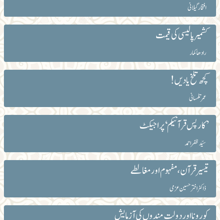
افتخار گیلانی
کشمیرپالیسی کی قیمت
رادھا کمار
کچھ تلخ یادیں!
عمر تلمسانی
’کارپس قرآنیکم‘ پراجیکٹ
سیّد ظفر احمد
تیسیر قرآن، مفہوم اور مغالطے
ڈاکٹر اختر حسین عزمی
کورونا اور دولت مندوں کی آزمایش