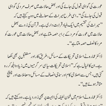
عورت کی گواہی قبول کی جائے گی اور بعض حالات میں صرف مرد کی گواہی
قبول کی جائے گی‘‘۔ اسی طرح میراث کے معاملے میں وہ یہ کہتے ہیں کہ
’’میراث کی تقسیم میں ایک بنیاد قرابت داری ہے۔ قرآن کی رُو سے بعض
حالات میں عورت کو مرد کے برابر حصہ ملتا ہے اوربعض حالات میں عورت کو
مرد کا نصف حصہ ملتاہے‘‘۔
ڈاکٹر عمارہ نے اسلامی تحریکات کے مسائل، طریق کار اور مستقبل پربھی لکھا
ہے۔ ان کا خیال ہے کہ ’’اسلامی تحریکات سیاسی سرگرمیوں میں زیادہ الجھ کر رہ
گئی ہیں، جس سے اصلاحی کام اور سماجی انصاف کے مسائل و معاملات اور چیلنج
متاثر ہوئے ہیں‘‘۔
ڈاکٹر عمارہ نے اسلام میں فنون لطیفہ کی اہمیت پر بھی زور دیا ہے۔ وہ کہتے ہیں کہ