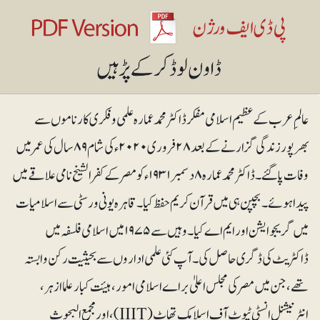
عالمِ عرب کے عظیم اسلامی مفکر ڈاکٹر محمدعمارہ علمی و فکری کارناموں سے
بھرپور زندگی گزارنے کے بعد ۲۸ فروری ۲۰۲۰ء کی شام ۸۹سال کی عمر میں
وفات پاگئے۔ ڈاکٹر محمد عمارہ ۸دسمبر ۱۹۳۱ء کو مصر کے کفر الشیخ نامی علاقے میں
پیدا ہوئے۔ بچپن ہی میں قرآن کریم حفظ کیا۔ قاہرہ یونی ورسٹی سے اسلامیات
میں گریجوایشن اور ایم اے کیا۔ وہیں سے ۱۹۷۵ میں اسلامی فلسفہ میں
ڈاکٹریٹ کی ڈگری حاصل کی۔ آپ کئی علمی اداروں سے بحیثیت رکن وابستہ
تھے، جن میں مصرکی مجلس اعلیٰ براے اسلامی امور، ہیئت کبار علما ازہر،
انٹرنیشنل انسٹی ٹیوٹ آف اسلامک تھاٹ (IIIT)، اور مجمع البحوث