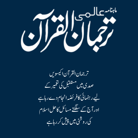
ترجمان القرآن اکیسویں
صدی میں مستقبل کی تعمیر کے
لیے رہنمائی کا فریضہ انجام دے رہا ہے
اور آج کے سلگتے مسائل کا حل اسلام
کی روشنی میں پیش کر رہا ہے