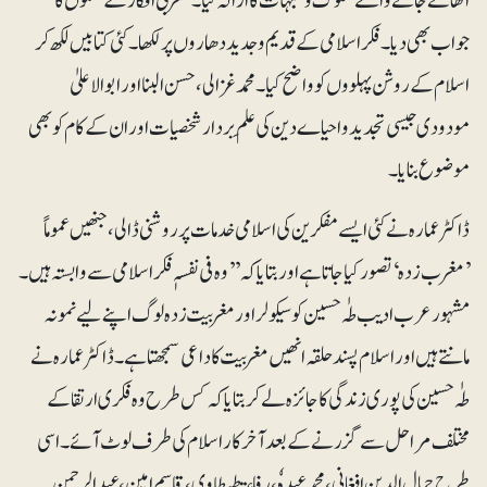
اٹھائے جانے والے شکوک و شبہات کا ازالہ کیا۔ مغربی افکار کے حملوں کا
جواب بھی دیا۔ فکر اسلامی کے قدیم و جدید دھاروں پر لکھا۔ کئی کتابیں لکھ کر
اسلام کے روشن پہلووں کو واضح کیا۔ محمد غزالی، حسن البنا اور ابوالاعلیٰ
مودودی جیسی تجدیدو احیاے دین کی علَم بردار شخصیات اور ان کے کام کو بھی
موضوع بنایا۔
ڈاکٹر عمارہ نے کئی ایسے مفکرین کی اسلامی خدمات پر روشنی ڈالی، جنھیں عموماً
’مغرب زدہ‘ تصور کیا جاتا ہے اور بتایا کہ ’’وہ فی نفسہٖ فکر اسلامی سے وابستہ ہیں۔
مشہور عرب ادیب طہٰ حسین کو سیکولر اور مغربیت زدہ لوگ اپنے لیے نمونہ
مانتے ہیں اور اسلام پسندحلقہ انھیں مغربیت کا داعی سمجھتا ہے۔ ڈاکٹر عمارہ نے
طہٰ حسین کی پوری زندگی کا جائزہ لے کر بتایا کہ کس طرح وہ فکری ارتقا کے
مختلف مراحل سے گزرنے کے بعد آخرکاراسلام کی طرف لوٹ آئے۔ اسی
طرح جمال الدین افغانی، محمدعبدہٗ، رفاعۃ طہطاوی، قاسم امین، عبد الرحمن