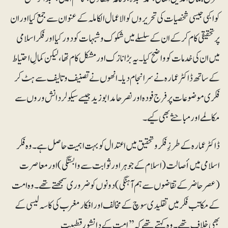
کواکبی جیسی شخصیات کی تحریروں کو الاعمال الکاملہ کے عنوان سے جمع کیا اور ان
پر تحقیقی کام کرکے ان کے سلسلے میں شکوک و شبہات کو دور کیا اور فکراسلامی
میں ان کی خدمات کو واضح کیا۔ یہ بڑا نازک اور مشکل کام تھا، لیکن کمالِ احتیاط
کے ساتھ ڈاکٹر عمارہ نے سرانجام دیا۔ انھوں نے تصنیف و تالیف سے ہٹ کر
فکری موضوعات پر فرج فودہ اور نصرحامد ابوزید جیسے سیکولر دانش وروں سے
مکالمے اور مباحثے بھی کیے۔
ڈاکٹر عمارہ کے طرزِ فکرو تحقیق میں اعتدال کو بہت اہمیت حاصل ہے۔ وہ فکر
اسلامی میں أصالت (اسلام کے جوہر اور ثوابت سے وابستگی)اور معاصرت
(عصر حاضر کے تقاضوں سے ہم آہنگی) دونوں کو ضروری سمجھتے تھے۔ وہ امت
کے مکاتب فکر میں تقلیدی سوچ کے مخالف اور افکار مغرب کی کاسہ لیسی کے
بھی خلاف تھے۔ وہ کہتے تھے کہ ’’امت کے دانشورقطبیت