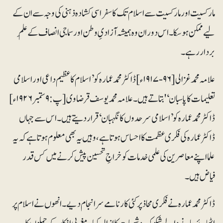
مارکسیت اور مارکسیت سے اسلام تک کا سفر اسی کشادہ ذہنی کی وجہ سے ان کے
لیے ممکن ہوسکا۔ اس دوران وہ ہمیشہ آزادیِ وطن اور سماجی انصاف کے علَم
بردار رہے۔
علامہ محمد غزالی [۹۶-۱۹۱۷ء] ڈاکٹر محمد عمارہ کو ’اسلام کا عظیم داعی اوراسلامی
تعلیمات کا پاسبان‘ ' بتاتے ہیں۔ علامہ محمد یوسف قرضاوی [پ:۹ستمبر ۱۹۲۶ء]
ڈاکٹر محمد عمارہ کو ’اسلامی سرحدوں کا نگہبان‘ قرار دیتے ہیں۔ اس سے جہاں
ڈاکٹر عمارہ کی فکری عظمت کا احساس ہوتا ہے، وہیں یہ بھی معلوم ہوتا ہے کہ یہ
علما اپنے معاصرین کی علمی خدمات کو خراجِ تحسین پیش کرنے میں کس قدر
فیاض ہیں۔
ڈاکٹر محمد عمارہ نے فکری محاذ پر کئی کارنامے سرانجام دیے۔ انھوں نے اسلام پر