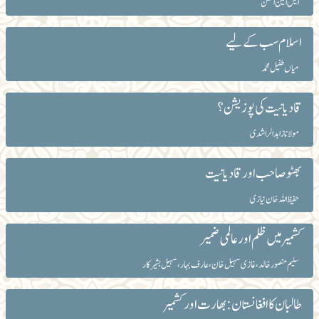
ایس امین الحسن
اسلام سب کے لیے
میاں طفیل محمد
قادیانیت کی پوزیشن؟
مولانا زاہد الراشدی
بھٹوصاحب اور قادیانیت
حفیظ اللہ خان نیازی
کشمیرمیں ظلم اور عالمی ضمیر
سلیم منصور خالد، غازی سہیل خان، عارف بہار، سہیل بشیر کار
طالبان کا افغانستان: بھارت اور کشمیر