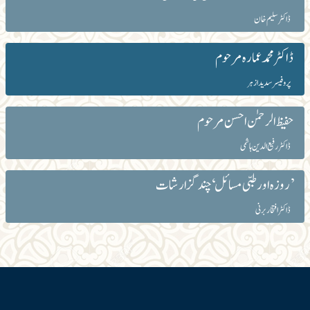
ڈاکٹر سلیم خان
ڈاکٹر محمد عمارہ مرحوم
پروفیسر سدید ازہر
حفیظ الرحمٰن احسن مرحوم
ڈاکٹر رفیع الدین ہاشمی
’روزہ اور طبی مسائل‘ چند گزارشات
ڈاکٹر افتخار برنی