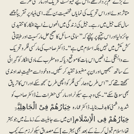
کے بڑے علَم بردار تھے، اس لیے کمیونسٹ تحریک اور مارکسی فکر سے
متاثرہوئے اور اس تحریک کی نمایاں شخصیت بن گئے۔ اسی بنیاد پر تقریباً چھے
سال تک جیل میں رہے۔ جیل کی زندگی میں انھوں نے اپنے افکار کاتنقیدی
جائزہ لیا اور اس نتیجے پر پہنچے کہ ’’سماجی مسائل کا صحیح حل مارکسیت اورطبقاتی
کش مکش میں نہیں بلکہ اسلام میں ہے‘‘۔ ڈاکٹر صاحب کی مارکسی فکر و تحریک
سے وابستگی نے انھیں اس بات کا موقع دیا کہ وہ مغرب کے مادی افکار کوگہرائی
کے ساتھ سمجھیں اور ان پر مضبوط تنقیدکرسکیں۔ وہ خود اسے مشیت ِ خداوندی
سمجھتے تھے کہ ’’اس طرح وہ مارکسی فکر کو اچھی طرح سمجھ سکے اور اس کا تریاق
بھی سوچ سکے‘‘۔یہی وجہ ہے سیکولر اور مارکسی حضرات نے ڈاکٹر صاحب کو
شدید دشمنی کا ہدف بنایا۔ ڈاکٹر عمارہ
خِیَارُھُمْ فِیْ الْجَاھِلِیَّۃِ
ِ [ان میں سے جاہلیت کے زمانے میں جو بہتر
خِیَارُھُمْ فِی الْاِسْلَام
تھا، اسلام قبول کرنے کے بعد بھی بہتر ہے] کے مصداق سیکولرزم کے کیمپ