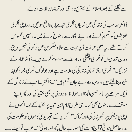
سے نکلنے کے بعد اسلام کے بہترین داعی اور ترجمان ثابت ہوئے۔
ڈاکٹر صاحب کی زندگی میں نمایاں فکری تبدیلیاں واقع ہوئیں۔ وہ اپنی فکری
لغزشوں کو تسلیم کرنے اور اپنے افکار سے رجوع کرنے میں عار نہیں محسوس
کرتےتھے۔ یہ علمی جرأت آج بہت سے علما و مفکرین میں دکھائی نہیں دیتی۔
وہ ان تبدیلیوں کو فکری پختگی اور ارتقا سے موسوم کرتے ہیں۔ ڈاکٹر عمارہ کے
نزدیک ’’فکری ارتقا انسانی زندگی کی علامت ہے اور جو لوگ فکری جمود کو اپنا
شیوہ بنالیتے ہیں، وہ مُردہ اور بے جان جسم ہیں‘‘۔ ڈاکٹر صاحب نے زندگی کے
ایک مرحلے پر امام حسن البنا اور مولانا مودودی پر بھی تنقید کی اور پھر اپنے
موقف سے رجوع بھی کیا۔ اسی طرح امام ابن تیمیہ پر تنقید کے بعد انھوں نے
اپنی پوزیشن پر نظرثانی کی اور کہا کہ ’’اگر ان کے تجدیدی کاموں کو حکومت کی
مدد حاصل ہوتی تو آج امت کی صورتِ حال کچھ اور ہوتی‘‘۔ عرب قومیت سے