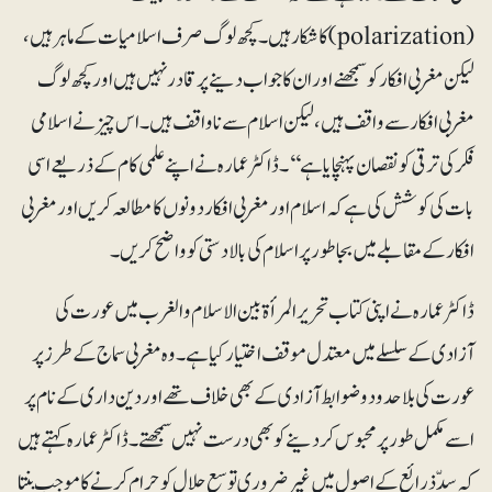
(polarization)کا شکار ہیں۔ کچھ لوگ صرف اسلامیات کے ماہر ہیں،
لیکن مغربی افکار کوسمجھنے اور ان کا جواب دینے پر قادر نہیں ہیں اورکچھ لوگ
مغربی افکار سے واقف ہیں، لیکن اسلام سے ناواقف ہیں۔ اس چیز نے اسلامی
فکر کی ترقی کو نقصان پہنچایا ہے‘‘۔ ڈاکٹر عمارہ نے اپنے علمی کام کے ذریعے اسی
بات کی کوشش کی ہے کہ اسلام اور مغربی افکار دونوں کا مطالعہ کریں اور مغربی
افکار کے مقابلے میں بجاطور پر اسلام کی بالادستی کو واضح کریں۔
ڈاکٹر عمارہ نے اپنی کتاب تحریر المرأۃ بین الاسلام و الغرب میں عورت کی
آزادی کے سلسلے میں معتدل موقف اختیار کیا ہے۔ وہ مغربی سماج کے طرز پر
عورت کی بلاحدود و ضوابط آزادی کے بھی خلاف تھے اور دین داری کے نام پر
اسے مکمل طور پر محبوس کردینے کو بھی درست نہیں سمجھتے۔ ڈاکٹر عمارہ کہتے ہیں
کہ سدِّ ذرائع کے اصول میں غیر ضروری توسع حلال کو حرام کرنے کا موجب بنتا