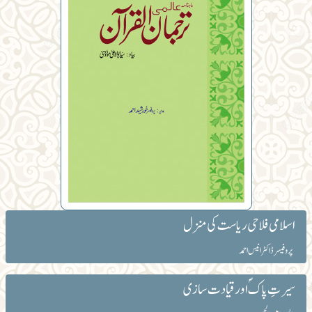
اسلامی فلاحی ریاست کی منزل
پروفیسر ڈاکٹر انیس احمد
سیرتِ پاکؐ اور قیادت سازی