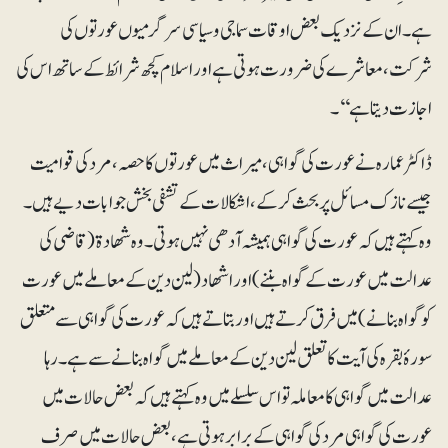
ہے۔ ان کے نزدیک بعض اوقات سماجی وسیاسی سرگرمیوں عورتوں کی
شرکت، معاشرے کی ضرورت ہوتی ہے اور اسلام کچھ شرائط کے ساتھ اس کی
اجازت دیتا ہے‘‘۔
ڈاکٹر عمارہ نے عورت کی گواہی، میراث میں عورتوں کا حصہ، مرد کی قوامیت
جیسے نازک مسائل پر بحث کرکے، اشکالات کے تشفی بخش جوابات دیے ہیں۔
وہ کہتے ہیں کہ عورت کی گواہی ہمیشہ آدھی نہیں ہوتی۔ وہ شھادۃ(قاضی کی
عدالت میں عورت کے گواہ بننے) اوراشھاد( لین دین کے معاملے میں عورت
کو گواہ بنانے )میں فرق کرتے ہیں اور بتاتے ہیں کہ عورت کی گواہی سے متعلق
سورۂ بقرہ کی آیت کا تعلق لین دین کے معاملے میں گواہ بنانے سے ہے۔ رہا
عدالت میں گواہی کا معاملہ تو اس سلسلے میں وہ کہتے ہیں کہ بعض حالات میں
عورت کی گواہی مرد کی گواہی کے برابر ہوتی ہے، بعض حالات میں صرف