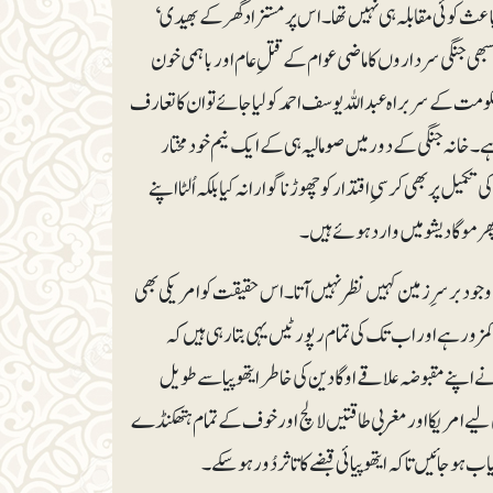
عث کوئی مقابلہ ہی نہیں تھا۔ اس پر مستزاد گھر کے بھیدی‘
ھی جنگی سرداروں کا ماضی عوام کے قتلِ عام اور باہمی خون
کے سربراہ عبداللہ یوسف احمد کو لیا جائے تو ان کا تعارف
۔ خانہ جنگی کے دور میں صومالیہ ہی کے ایک نیم خودمختار
ر پیار ہے کہ ۲۰۰۱ء میں اپنی مدت صدارت کی تکمیل پر بھی کرسیِ اقتدار کو چھوڑنا گوارا نہ کیا بلکہ اُلٹا اپنے
ھر موگادیشو میں وارد ہوئے ہیں۔
 وجود برسرِزمین کہیں نظر نہیں آتا۔ اس حقیقت کو امریکی بھی
ور ہے اور اب تک کی تمام رپورٹیں یہی بتا رہی ہیں کہ
ے اپنے مقبوضہ علاقے اوگادین کی خاطر ایتھوپیا سے طویل
ی لیے امریکا اور مغربی طاقتیں لالچ اور خوف کے تمام ہتھکنڈے
ہوجائیں تاکہ ایتھوپیائی قبضے کا تاثر دُور ہوسکے۔