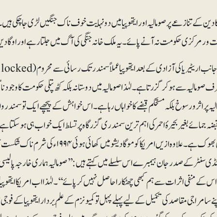
دین کے تنازعے پر صومالیہ اور ایتھوپیا میں دو نہایت خوف ناک جنگیں لڑی جاچکی ہیں۔ ایت
ت ور مرکزی حکومت نہ آنے پائے۔ یہ ملک خانہ جنگی کی آگ میں جلتا رہے اور اوگاد
 صومالیہ سے ہوکر گزرتا ہے۔ لہٰذا صومالیہ میں دوستانہ بلکہ کٹھ پتلی حکومت کا وجود نا
ہ پر اثرورسوخ بلکہ مستحکم قبضے کا خواہاں رہا ہے۔ اس خواہش کے پیچھے ایک تو سمندروں
قبضہ جمائے بغیر بحیرۂ احمر کی اہم ترین سمندری گزرگاہ پر تسلط ایک خواب ہی ہوسکت
وغیرہ کی بھوک ہے۔ علاوہ ازیں امریکا ک
ڈی سنٹر کے صدر جان ہیمبرے اس سلسلے میں کہتے ہیں: ’’صومالیہ ہماری خارجہ پالیسی 
س کے منفی اثرات سے ہم کبھی چھٹکارا حاصل نہیں کرپائے‘‘۔ لہٰذا اب امریکا ایتھوپیا 
سامراجی مقاصد کی تکمیل کے لیے پہلے پہل تو کمیونزم کے علَم بردار ایتھوپیا کے فوجی