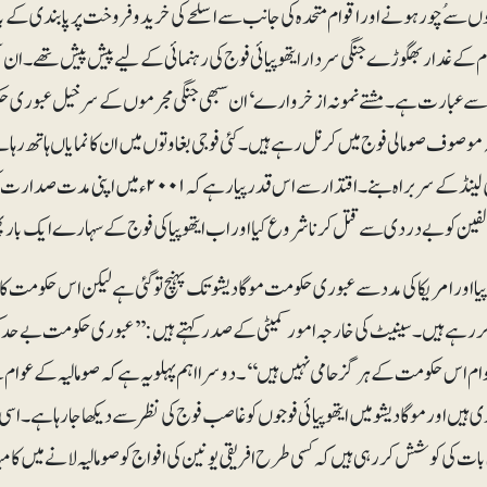
وں سے ُچور ہونے اور اقوام متحدہ کی جانب سے اسلحے کی خرید و فروخت پر پابندی کے با
م کے غدار بھگوڑے جنگی سردار ایتھوپیائی فوج کی رہنمائی کے لیے پیش پیش تھے۔ ان سب
ے عبارت ہے۔ مشتے نمونہ از خروارے‘ ان سبھی جنگی مجرموں کے سرخیل عبوری حکومت 
موصوف صومالی فوج میں کرنل رہے ہیں۔ کئی فوجی بغاوتوں میں ان کا نمایاں ہاتھ رہا ہے
صوبہ پُنٹی لینڈ کے سربراہ بنے۔ اقتدار سے اس قد
الفین کو بے دردی سے قتل کرنا شروع کیا اور اب ایتھوپیا کی فوج کے سہارے ایک بار پ
پیا اور امریکا کی مدد سے عبوری حکومت موگادیشو تک پہنچ تو گئی ہے لیکن اس حکومت کا
رہے ہیں۔ سینیٹ کی خارجہ امور کمیٹی کے صدر کہتے ہیں: ’’عبوری حکومت بے حد کمز
وام اس حکومت کے ہرگز حامی نہیں ہیں‘‘۔ دوسرا اہم پہلو یہ ہے کہ صومالیہ کے عوام ن
ی ہیں اور موگادیشو میں ایتھوپیائی فوجوں کو غاصب فوج کی نظر سے دیکھا جارہا ہے۔ اس
ت کی کوشش کر رہی ہیں کہ کسی طرح افریقی یونین کی افواج کو صومالیہ لانے میں کامیاب 