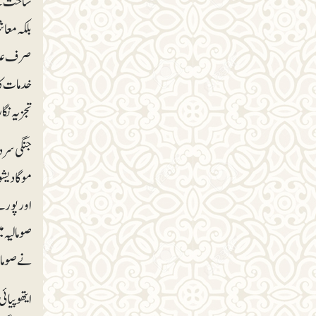
ساخت کے 
بلکہ معا
صرف عدال
خدمات کا
تجزیہ نگار اس امر پر متفق ہیں کہ ۱۶ برس 
جنگی سرد
موگادیشو 
اور پورے 
صومالیہ م
نے صومالی