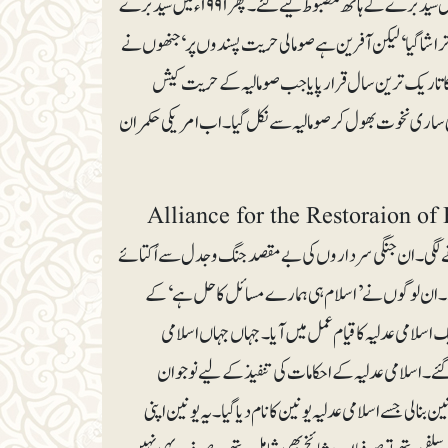
سیدبرے کی حکومت کی مدد کی گئی۔ ۱۹۷۷ء کی اوگادین جنگ میں مالی و فوجی مدد کے ذریعے جنرل سیدبرے کے ہاتھ مضبوط کیے گئے۔ پھر ۱۹۹۱ء میں سیدبرے
ز تراشا گیا‘ لیکن آفرین ہے صومالی حریت پسندوں پر‘ جنھوں نے
ا ڈٹ کر مقابلہ کیا‘ اور ۱۹۹۴ء کا سال امریکی تاریخ کا تاریک ترین سال قرار پایا جب صومالیہ کے حریت کیش
ریکا اپنی ساری نخوت بھول کر صومالیہ سے نکل گیا۔ اب امریکی حکمران
ھانے کی خاطر موگادیشو پر قابض جنگی سرداروں کو Alliance for the Restoraion of Hope and
برسائی جانے لگی۔ ان جنگی سرداروں کی بے مقصد جنگ و جدل سے اُکتائے
ے۔ ان لوگوں نے ’اسلام ہی ہمارے مسائل کا حل ہے‘ کے
یک اسلامی عدلیہ کا قیام عمل میں آیا۔ جہاں جہاں اسلامی
گئے۔ اسلامی عدلیہ کے احکامات کی تنفیذ کے لیے نوجوان
 لی جسے اسلامی عدلیہ یونین کا نام دیا گیا۔ یہ یونین اپنی