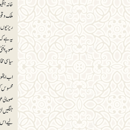
خانہ جنگی
ملک و قو
ریزیوں س
یہ ہے کہ 
سیاسی مخ
اب ایتھو
محسوس کر
صومالی ع
جنگیں لڑ
لیے اس با