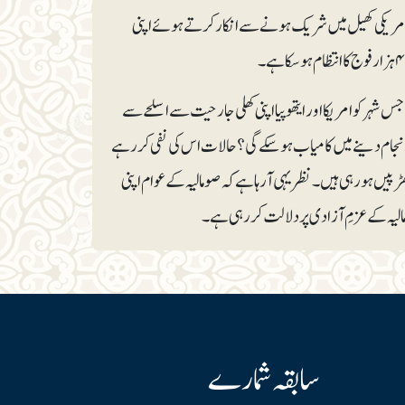
امریکی کھیل میں شریک ہونے سے انکار کرتے ہوئے اپنی
ہ جس شہر کو امریکا اور ایتھوپیا اپنی کھلی جارحیت سے اسلحے سے
سرانجام دینے میں کامیاب ہوسکے گی؟ حالات اس کی نفی کر رہے
ڑپیں ہورہی ہیں۔ نظر یہی آرہا ہے کہ صومالیہ کے عوام اپنی
لیہ کے عزمِ آزادی پر دلالت کر رہی ہے۔
سابقہ شمارے