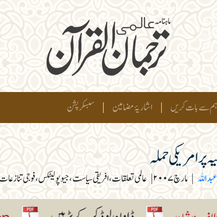
م سے بات کریں
|
اشاریۂ مضامین
|
سبسکرپشن
ہ پر امریکی حملہ
عبداللہ
|
مارچ۲۰۰۷
|
عالمی تعلقات، افریقی سیاست، جیو پولیٹکس، فوجی تنازعات