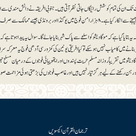
ک ان کی تمام کوشش رائیگاں جاتی نظر آتی ہیں۔جنوبی افریقہ نے دانش مندی سے 
زار امن فوج میں یوگنڈا اور برونڈی جیسے ممالک سے صرف ۴ہزار فوج کا انتظام ہوسکا ہے۔
ہ یہ بتایا گیا ہے کہ موگادیشو کو اسلحے سے پاک شہر بنایا جائے گا۔ سوال یہ پیدا ہوتا ہے ک
بنانے میں کامیاب نہیں ہوسکے تو کیا افریقی یونین کی کمزور سی آدھی فوج یہ معرکہ 
ادیشو میں تقریباً روزانہ مسلم حریت پسندوں اور ایتھوپیائی فوجوں کے درمیان مسلح جھ
 رہن رکھنے کے لیے ہرگزتیار نہیں ہیں اور غاصب فوجوں کی بڑھتی ہوئی مزاحمت صوما
ترجمان القرآن اکیسویں