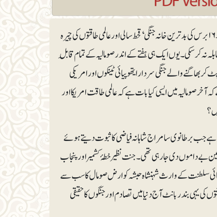
۲۱ دسمبر ۲۰۰۶ء صومالیہ کی تاریک تاریخ میں ایک اورسیاہ باب رقم کرنے کے لیے طلوع ہوا۔ ۱۶برس کی بدترین خانہ جنگی‘ قحط سالی اور عالمی طاقتوں کی چیرہ
بلہ نہ کرسکی۔ یوں ایک ہی ہفتے کے اندر صومالیہ کے تمام قابلِ
ر بھاگنے والے جنگی سردار ایتھوپیائی ٹینکوں اور امریکی
ہ آخر صومالیہ میں ایسی کیا بات ہے کہ عالمی طاقت امریکا اور
یں؟
ٹرے ٹیجک مفادات وابستہ ہیں۔ یہ ۴۰ کے عشرے کی بات ہے جب برطانوی سامراج شاہانہ فیاضی کا ثبوت دیتے ہوئے
ین بے داموں دی جارہی تھی۔ جنت نظیر خطۂ کشمیر اور پنجاب
یسائی سلطنت کے وارث شہنشاہ حبشہ کو ارض صومال کا سب سے
ں کی یہی بندربانٹ آج دنیا میں تصادم اور جنگوں کا حقیقی