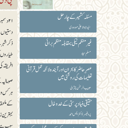
مسئلہ کشمیر کے چار حل
سیّد ابوالاعلیٰ مودودی
دستیوں سے
غیرمنظم نیکی بمقابلہ منظم برائی
ذکر شہر 
طیاروں کی
مسلم سجاد
افریقہ ک
عصرِ حاضر کا بحران اور آیندہ لائحہ عمل قرآنی
تعلیمات کی روشنی میں
حبیب الرحمٰن چترالی
ہرکس و ن
کے ملحقہ
حقیقی بنیاد پرستی کے خدوخال
بہترین زر
پروفیسر ڈاکٹر انیس احمد
سبب ہے