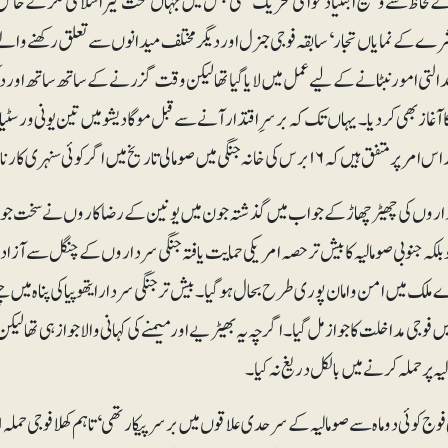
لحاظ سے وسیع البنیاد عوامی تحریک تھی جس میں جہاں سخت گیر اسلامی فکر کے حامل 
شرے کے نمایاں تجار‘ سابقہ فوجی جنرل اور دیگر مختلف میدانوں سے تعلق رکھنے والے
تی امور نبٹانے کے لیے عمل میں لایا گیا تھا لیکن وقت گزرنے کے ساتھ ساتھ اور دیگر
 آغاز بھی کردیا۔ یہاں تک کہ برسرِاقتدار آنے سے قبل موگادیشو میں تین یونی ورسٹیا
کی خانہ جنگی میں صومالی تاریخ میں اگر کوئی سنہری کارنامہ وقوع پذیر ہوا ہے تو وہ ان اسلامی عدالتوں کا قیام ہے۔
اروں کی چھیڑ چھاڑ کے جواب میں گذشتہ جون میں یونین کے رضاکاروں نے سخت جواب
بلکہ جنوبی صومالیہ کا بیش تر حصہ امریکی حمایت یافتہ جنگی سرداروں کے چنگل سے آزاد 
ملک میں امن و امان پوری طرح بحال ہوگیا۔ بیش تر جنگی سردار ایتھوپیا کی پناہ میں 
یں فوجی مداخلت کا جواز مل گیا۔ اگرچہ یہ بھیڑیے اور میمنے کی کہانی والا جواز ہی تھا لیکن
ہ پرحملہ کرنے میں بالکل دریغ نہ کیا۔