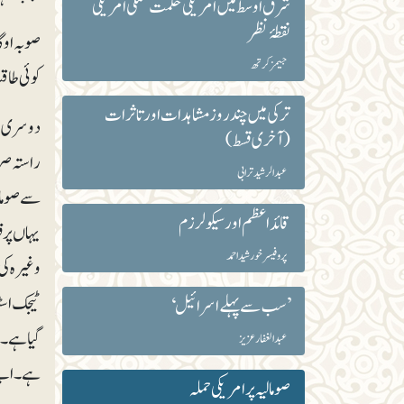
شرق اوسط میں امریکی حکمت عملی امریکی
نقطۂ نظر
صوبہ اوگا
جیمز کرتھ
کوئی طاق
ترکی میں چند روز مشاہدات اور تاثرات
(آخری قسط)
راستہ صرف
عبدالرشید ترابی
سے صومالی
قائداعظم اور سیکولرزم
یہاں پر 
پروفیسر خورشید احمد
ٹیجک اسٹ
’سب سے پہلے اسرائیل‘
گیا ہے۔ ا
عبد الغفار عزیز
ہے۔ اپنے 
صومالیہ پر امریکی حملہ