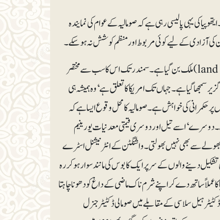
ھوپیا کی یہی پالیسی رہی ہے کہ صومالیہ کے عوام کی نمایندہ
ین کی آزادی کے لیے کوئی مربوط اور منظم کوشش نہ ہوسکے۔
دوسری جانب اریٹیریا کی آزادی کے بعد ایتھوپیا عملاً سمندر تک رسائی سے محروم (land locked) ملک بن گیا ہے۔ سمندر تک اس کا سب سے مختصر
گزیر سمجھا گیا ہے۔ جہاں تک امریکا کا تعلق ہے‘ وہ ہمیشہ ہی
 پر حکمرانی کی خواہش ہے۔ صومالیہ کا محل وقوع ایسا ہے کہ
ا ہے۔ دوسرے‘ اسے تیل اور دوسری قیمتی معدنیات یورینیم
و موگادیشو میں کھائی ہوئی ۱۹۹۴ء کی شرم ناک شکست بھولے سے بھی نہیں بھولتی۔ واشنگٹن کے انٹرنیشنل اسٹرے
تشکیل دینے والوں کے سر پر ایک کابوس کی مانند سوار ہوکر رہ
کا عملاً ساتھ دے کر اپنے شرم ناک ماضی کے داغ کو دھونا چاہتا
 ڈکٹیٹر ہیل سلاسی کے مقابلے میں صومالی ڈکٹیٹر جنرل