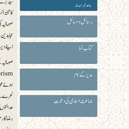
حافظ محمد عبداللہ
کا تختہ ا
رسائل و مسائل
اپنے دیر
کتاب نما
مدیر کے نام
ہوئے عوا
نعرے تلے 
جماعت اسلامی کی دعوت
عدالتوں 
رضاکار مو