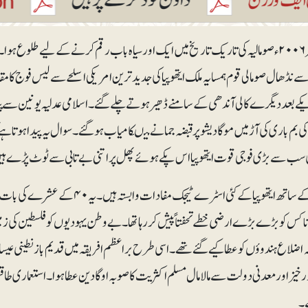
 نڈھال صومالی قوم ہمسایہ ملک ایتھوپیا کی جدید ترین امریکی اسلحے سے لیس فوج کا مقا
یکے بعد دیگرے کالی آندھی کے سامنے ڈھیر ہوتے چلے گئے۔ اسلامی عدلیہ یونین سے پٹ ک
 بم باری کی آڑ میں موگادیشو پر قبضہ جمانے میںکامیاب ہوگئے۔ سوال یہ پیدا ہوتا ہے ک
ی سب سے بڑی فوجی قوت ایتھوپیا اس پکے ہوئے پھل پر اتنی بے تابی سے ٹوٹ پڑے ہ
صومالیہ کے ساتھ ایتھوپیا کے کئی اس
اکس کو بڑے بڑے ارضی خطے تحفتاً پیش کر رہا تھا۔ بے وطن یہودیوں کو فلسطین کی زم
 اضلاع ہندوؤں کو عطا کیے گئے تھے۔ اسی طرح براعظم افریقہ میں قدیم بازنطینی ع
خیز اور معدنی دولت سے مالامال مسلم اکثریت کا صوبہ اوگادین عطا ہوا۔ استعماری طاقتو
۔