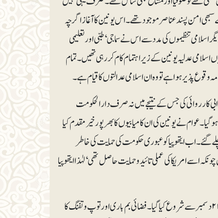
سلفی تھے تو صوفیا اور مشائخ بھی شامل تھے۔ صرف یہی نہیں
 سبھی امن پسند عناصر موجود تھے۔ اس یونین کا آغاز اگرچہ
 اسلامی تنظیموں کی مدد سے اس نے سماجی‘ طبی اور تعلیمی
ں اسلامی عدلیہ یونین کے زیراہتمام کام کر رہی تھیں۔تمام
ی کارروائی کی جس کے نتیجے میں نہ صرف دارالحکومت
ہوگیا۔ عوام نے یونین کی ان کامیابیوں کا بھرپور خیرمقدم کیا
چلے گئے۔ اب ایتھوپیا کو عبوری حکومت کی حمایت کی خاطر
 چونکہ اسے امریکا کی عملی تائیدو حمایت حاصل تھی‘ لہٰذا ایتھوپیا
ایتھوپیائی فوج کوئی دو ماہ سے صومالیہ کے سرحدی علاقوں میں برسرپیکار تھی‘ تاہم کھلا فوجی حملہ ۲۱دسمبر سے شروع کیا گیا۔ فضائی بم باری اور توپ و تفنگ کا