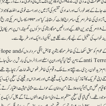
ُلٹ جانے کے بعد خوراک اور امداد کی تقسیم کی آڑ میں براہ راست فوجی مداخلت کا جوا
صومالیہ کی آزادی کی خاطر امریکی سامراج ک
مجاہدین نے ۱۸امریکی میرین شکار کیے اور انھیں موگادیشو کی سڑکوں پر گھسیٹا۔ اس پر ام
ینہ خواب کی تکمیل کے لیے پھر سے نکلے ہیں لیکن ذرا ایک اور طریقے سے۔
صومالیہ کے عوام کو سبق سک
anti Terrorismکے نام پر جمع کیاگیا اور ان پر اسلحے اور ڈالروں کی بارش 
م مزید خون ریزی سے بچتے ہوئے ملک و قوم کی خاطر ٹھوس اقدامات کرنا چاہتے تھ
اپنی تحریک کا آغاز کیا۔ ابتدا میں ایک قبیلے میں اور بعدازاں ہر قبیلے کی سطح پر ایک ا
کا قیام عمل میں آتا گیا وہ علاقے امن و امان کے حوالے سے مثالی حیثیت اختیار کرتے 
جود تھے۔ انھی قبائلی سطح پر منظم ہونے والی اسلامی عدالتوں نے آگے چل کر ایک یونین بنا