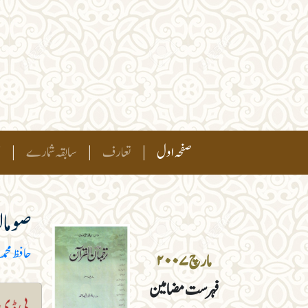
(current)
صفحہ اول
|
تعارف
|
سابقہ شمارے
|
ہ
صومالی
حافظ محمد 
مارچ۲۰۰۷
فہرست مضامین