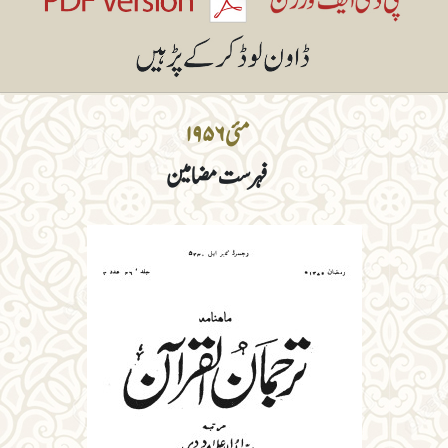
مئی ۱۹۵۶
فہرست مضامین