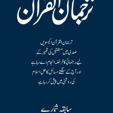
ترجمان القرآن اکیسویں
صدی میں مستقبل کی تعمیر کے
لیے رہنمائی کا فریضہ انجام دے رہا ہے
اور آج کے سلگتے مسائل کا حل اسلام
کی روشنی میں پیش کر رہا ہے
سابقہ شمارے