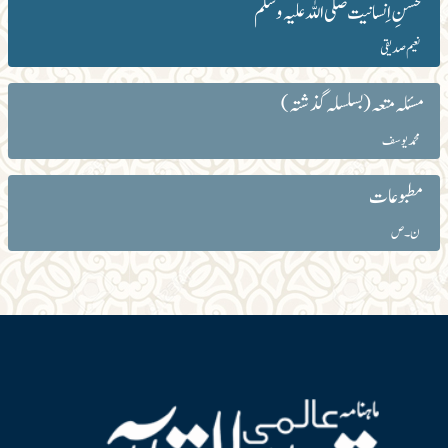
مُحسنِ اِنسانیت صلی اللہ علیہ و سلم
نعیم صدیقی
مسئلہ متعہ(بسلسلہ گذشتہ)
محمد یوسف
مطبوعات
ن۔ص