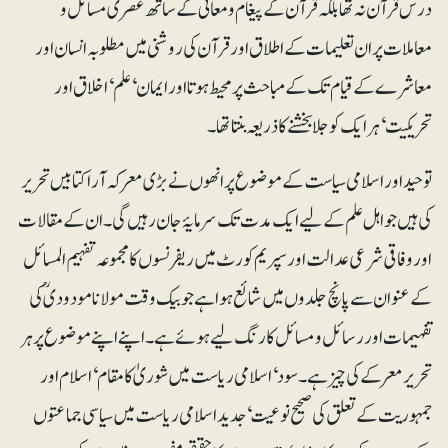
درس قرآن نہ تھا بلکہ قرآن کے پیغام و معانی کے ساتھ عصری مسائل و
معاملات پر ان تعلیمات کے اطلاق اور قرآن کی روشنی میں مطلوبہ انسان اور
معاشرے کے قیام تک کے مباحث پر محیط ہوتا اورایمان‘ علم‘اخلاق اور
تحریکیت‘ ہر ایک کو جلا بخشنے کا ذریعہ بنتا تھا۔
توحید اور اسلامی سیاست کے موضوع پر انھوں نے بڑی معرکہ آرا کتابیں تحریر
کی ہیں جو اہل علم کے لیے ایک مدت تک سرمایۂ جان رہیں گی۔ ان کے مقالات
اور وفاقی شرعی عدالت اور سپریم کورٹ میں ریفرنسوں کا مجموعہ تفہیم المسائل
کے عنوان سے پانچ جلدوں میں شائع ہوا ہے جو بیک وقت مولانا مودودیؒ کی
تفہیمات اور رسائل و مسائل کا رنگ لیے ہوئے ہے۔ اپنے اپنے موضوع پر ہر
تحریر معرکے کی چیز ہے۔ سود‘ اسلامی ریاست میں شوریٰ کا مقام‘ اسلام اور
جمہوریت کے تعلق کی صحیح نوعیت‘ جدید اسلامی ریاست میں سیاسی جماعتوں