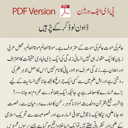
عالِم کی موت عالَم کی موت کے مترادف ہے۔ موۃ العالِم موۃ العالَم، محض عربی
زبان کا ایک مقولہ ہی نہیں انسانی زندگی کی ایک بڑی بنیادی حقیقت کا اعتراف
اور اعلان ہے۔ زندگی صرف ہوا اور پانی کا نام نہیں‘ اس کا اصل جوہر علم کی
روشنی ہے اور اہل علم میں سے کسی ایک چراغ کا بجھ جانا بھی انسانیت کے لیے
بڑے خسارے کا معاملہ ہے چہ جائیکہ ایک بقعۂ نورسے محروم ہو جانا---!
بلاشبہہ شیخ القرآن والحدیث مولانا گوہر رحمن کا ہمارے درمیان سے رخصت
ہوجانا علمی دنیا کا ایک ناقابلِ تلافی خسارہ ہے اور خصوصیت سے تحریکِ اسلامی
کے علمی اور نظریاتی حلقے میں تو ایک ایسا خلا واقع ہوگیا ہے جسے برسوں محسوس