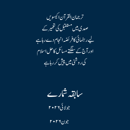
ترجمان القرآن اکیسویں
صدی میں مستقبل کی تعمیر کے
لیے رہنمائی کا فریضہ انجام دے رہا ہے
اور آج کے سلگتے مسائل کا حل اسلام
کی روشنی میں پیش کر رہا ہے
سابقہ شمارے
جولائی ۲۰۲۶
جون ۲۰۲۶