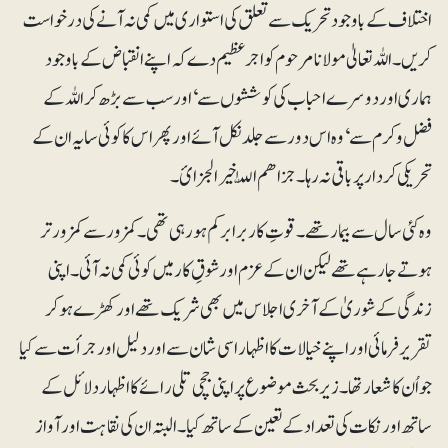
اختلاف کے باوجود تحریک سے تعلق کی استواری میں کمی نہ آنے کی درخواست
کریں۔ اللہ تعالیٰ مولانا مرحوم کو اجرعظیم دے کہ اپنے انقباض کے باوجود
ہماری اور دوسرے احباب کی کوششوں سے‘ اور سب سے بڑھ کر اللہ کے
فضل و کرم سے‘ وہ اس دور سے جلد نکل آئے اور پھر اس کا کوئی سایہ ان کے
تحریکی کردار پر باقی نہ رہا۔ جزاھم اللّٰہ خیرالجزائ۔
وہ کئی سال سے بیمار تھے۔ قوتِ کار برابر کم ہو رہی تھی۔ کمزور سے کمزور تر
ہوتے جا رہے تھے لیکن ان کے عزم اور شوقِ کار میں کوئی کمی نہ آئی۔ اپنی
زندگی کے شوریٰ کے آخری اجلاس میں بھی شریک تھے اورکھڑے ہوکر
تقریر فرمائی اور اپنے خیالات کا اظہار اسی شان سے اور دلیل اور جرأت سے کیا
جو اُن کا شعار تھا۔ زیربحث موضوع پر اپنی جچی تلی رائے کا اظہار دلائل کے
ساتھ اور نکات کی تعداد کے تعین کے ساتھ کیا۔ البتہ ان کی نقاہت اور آواز