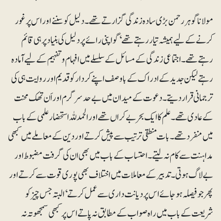
مولانا گوہر رحمن بڑی سادہ زندگی گزارتے تھے۔ دلیل کو سننے اور اس پر غور
کرنے کے لیے ہمیشہ تیار رہتے تھے‘ گو اپنی رائے پر دلیل کی بنیاد پر ہی قائم
رہتے تھے۔ اجتماعی زندگی کے مسائل کے سلسلے میں افہام و تفہیم کے لیے آمادہ
رہتے لیکن جدید کے ادراک کے باوصف اپنے کردار کو قدیم اور روایت ہی کی
ترجمانی قرار دیتے۔ دعوت کے میدان میں بے حد سرگرم اور اَن تھک محنت
کے عادی تھے۔ علم کا ایک بحربے کراں تھے اور الحمدللہ استحضار علمی کے باب
میں منفرد تھے۔ بات منطقی ترتیب سے پیش کرتے اوردین کے معاملے میں کبھی
مداہنت سے کام نہ لیتے۔ احتساب کے باب میں بھی ان کی گرفت مضبوط اور
بے لاگ ہوتی۔ تدبیر کے معاملات میں اختلاف بھی پوری قوت سے کرتے اور
پھر جو فیصلہ ہو جائے اس پر دیانت داری سے عمل کرتے‘ البتہ جس چیز کو
شریعت کے باب میں راہ صواب کے مطابق نہ پاتے اس پر کبھی سمجھوتہ نہ