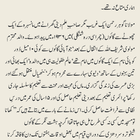
ہماری متاع نہ تھے۔
مولانا گوہر رحمن ایک غریب مگر صاحب ِ علم دینی گھرانے میں مانسہرہ کے ایک
چھوٹے سے گائوں (چمراسی درہ شنگلی) میں ۱۹۳۶ء میں پیدا ہوئے۔ والد محترم
مولوی شریف اللہ کے انتقال کے بعد‘ جو آبائی گائوں سے کوئی ۱۰ میل دُور
کوبائی نام کے ایک گائوں میں امام تھے‘ عالم طفولیت ہی میں والدہ‘ ایک بھائی اور
تین بہنوں کے ساتھ‘ دنیوی سہارے سے محروم ہو کر‘ ننھیال منتقل ہو گئے اور
بڑی عسرت کی زندگی گزاری۔ ماں کی محبت اور محنت سے تعلیم کا سلسلہ جاری
رکھا‘ پرائمری تعلیم کے بعددینی تعلیم حاصل کی اور ۱۵ سال کی عمر میں درسِ
نظامی سے فراغت حاصل کر لی۔ اس زمانے کے بارے میں بتاتے ہیں کہ ’’کھانا
تو مسجد میں کسی نہ کسی طرح مل ہی جاتا تھا اگرچہ ہشت نگر کے گائوں
شیخوتروسردھڑی کے دورانِ قیام میں بعض اوقات ہفتوں تک دن کا فاقہ کرنا