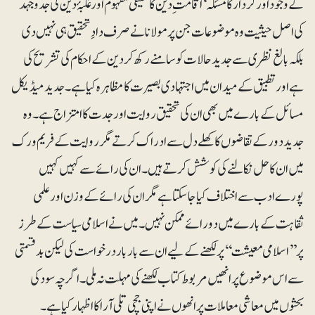
کے وجود اور کردار کا مسئلہ‘ اقامت ِ دین کا حقیقی مفہوم اور غلبۂ دین کی جدوجہد
کی اصل حیثیت وہ موضوعات جن پر مولانا نے صرف دادِ تحقیق ہی نہیں دی
بلکہ بالغ نظری سے جدید حالات کو سامنے رکھ کر دین کے احکام کی تشریح کی
ہے اور تطبیق کے میدان میں اجتہادی بصیرت کا مظاہرہ کیا ہے۔ جدید میڈیکل
مسائل کے بارے میں بھی ان کی تحقیق روایت اور جدت کا امتزاج ہے۔ وہ
جدید دور کے تقاضوں کا کھلے دل سے ادراک کرتے مگر روایت کے فریم ورک
میں ان کا حل نکالنے کی کوشش کرتے ہیں۔ ان کی رائے سے کہیں کہیں
پورے ادب سے اختلاف کیا جا سکتا ہے مگر ان کی رائے کے وزن اور علمی
ثقاہت کے بارے میں دو رائے ممکن نہیں۔ میں نے اسلامی سیاست کے طرز
پر ’’اسلامی معیشت‘‘ پر لکھنے کے لیے ان سے بار بار درخواست کی لیکن بدقسمتی
سے اس موضوع پر انھیں مربوط کتاب لکھنے کی مہلت نہ ملی۔ اگرچہ سود کی
بحثوں میں معاشی معاملات پر انھوں نے اپنی جچی تلی آرا کا اظہار کیا ہے۔