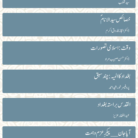
سید قطب
خصائص سیدالانام ؐ
ڈاکٹر اعجاز فاروق اکرم
وقت : اسلامی تصورات
ڈاکٹر حسن صہیب مراد
بغداد کا المیہ : چند سبق
پروفیسر خورشید احمد
القدس براستہ بغداد
عبد الغفار عزیز
آپا جان __ پیکرِعزم و ہمت