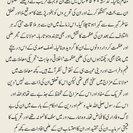
مقام بنالیا۔گذشتہ ۲۰‘ ۲۵ سال میں مجھے ان کو بہت قریب سے دیکھنے‘ گھنٹوں
ان سے بحث و گفتگو کرنے اور ان کی تحریروں کو بغور پڑھنے کا موقع ملا اور تعلق
خاطر گہرے سے گہرا ہوتاچلا گیا۔ اس زمانے میں ان سے ہر ملاقات حتیٰ کہ ہر
اختلاف کے بعد ان کی عظمت کا نقش اور بھی تابندہ ہوتا رہا۔ مولانا کے تبحرعلمی
اور عظمت کردار دونوں نے ان کا گرویدہ بنا لیا۔ نصف صدی کے اس دریچے
میں جتنا بھی دیکھتا ہوں ان کی علمی عظمت‘ اخلاقی وجاہت‘ تحریکی معاملات میں
فہم و فراست اور دینی حمیت ہی کے نقوش نظر آتے ہیں۔ کچھ معاملات میں
مولانا کے مزاج میں سختی بھی تھی لیکن اس کا تعلق ان کی ذات سے نہیں‘ دین
اور تحریک کے مفاد اور اس کے مزاج کے تحفظ کے جذبے سے تھا جو اللہ اور
اس کے رسول صلی اللہ علیہ وسلم اور دین کے احکام کے بارے میں ان کی بے
لاگ وفاداری کا غماض تھا۔ وہ ہمارے دور میں سلف کا نمونہ تھے اور تحریک کا
قیمتی سرمایہ۔ ان کی تنقید اور ان کا احتساب ان کے علمی افادات سے کچھ کم