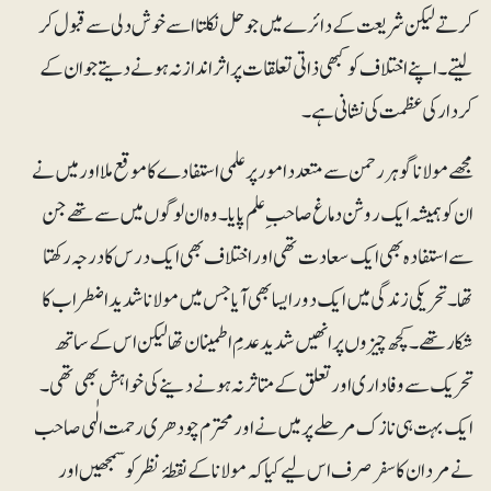
کرتے لیکن شریعت کے دائرے میں جو حل نکلتا اسے خوش دلی سے قبول کر
لیتے۔ اپنے اختلاف کو کبھی ذاتی تعلقات پر اثرانداز نہ ہونے دیتے جو ان کے
کردار کی عظمت کی نشانی ہے۔
مجھے مولانا گوہر رحمن سے متعدد امور پر علمی استفادے کا موقع ملا اور میں نے
ان کو ہمیشہ ایک روشن دماغ صاحب ِ علم پایا۔ وہ ان لوگوں میں سے تھے جن
سے استفادہ بھی ایک سعادت تھی اور اختلاف بھی ایک درس کا درجہ رکھتا
تھا۔ تحریکی زندگی میں ایک دور ایسا بھی آیا جس میں مولانا شدید اضطراب کا
شکار تھے۔ کچھ چیزوں پر انھیں شدید عدمِ اطمینان تھا لیکن اس کے ساتھ
تحریک سے وفاداری اور تعلق کے متاثر نہ ہونے دینے کی خواہش بھی تھی۔
ایک بہت ہی نازک مرحلے پر میں نے اور محترم چودھری رحمت الٰہی صاحب
نے مردان کا سفر صرف اس لیے کیا کہ مولانا کے نقطۂ نظر کو سمجھیں اور