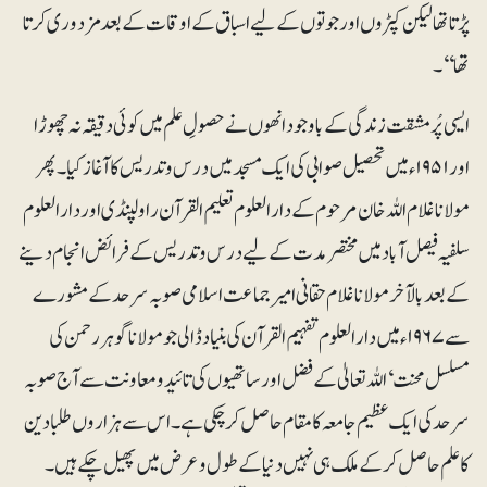
پڑتا تھا لیکن کپڑوں اور جوتوں کے لیے اسباق کے اوقات کے بعد مزدوری کرتا
تھا‘‘۔
ایسی پُرمشقت زندگی کے باوجود انھوں نے حصولِ علم میں کوئی دقیقہ نہ چھوڑا
اور ۱۹۵۱ء میں تحصیل صوابی کی ایک مسجد میں درس و تدریس کا آغاز کیا۔ پھر
مولانا غلام اللہ خان مرحوم کے دارالعلوم تعلیم القرآن راولپنڈی اور دارالعلوم
سلفیہ فیصل آباد میں مختصر مدت کے لیے درس وتدریس کے فرائض انجام دینے
کے بعد بالآخر مولانا غلام حقانی امیرجماعت اسلامی صوبہ سرحد کے مشورے
سے ۱۹۶۷ء میں دارالعلوم تفہیم القرآن کی بنیاد ڈالی جو مولانا گوہر رحمن کی
مسلسل محنت‘اللہ تعالیٰ کے فضل اور ساتھیوں کی تائید و معاونت سے آج صوبہ
سرحد کی ایک عظیم جامعہ کا مقام حاصل کرچکی ہے۔ اس سے ہزاروں طلبا دین
کا علم حاصل کر کے ملک ہی نہیں دنیا کے طول و عرض میں پھیل چکے ہیں۔