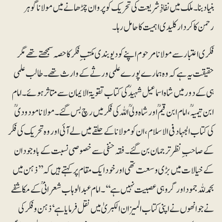
بنیاد بنا۔ ملک میں نفاذِ شریعت کی تحریک کو پروان چڑھانے میں مولانا گوہر
رحمن کا کردار کلیدی اہمیت کا حامل رہا۔
فکری اعتبار سے مولانا مرحوم اپنے کو دیوبندی مکتب ِ فکر کا حصہ سمجھتے تھے مگر
حقیقت یہ ہے کہ وہ ہمارے پورے علمی ورثے کے وارث تھے۔ طالب علمی
ہی کے دور میں شاہ اسماعیل شہیدؒ کی کتاب تقویۃ الایمان سے متاثر ہوئے۔ امام
ابن تیمیہؒ، امام ابن قیمؒ اور شاہ ولیؒ اللہ کی فکر میں رچ بس گئے۔ مولانا مودودیؒ
کی کتاب الجہاد فی الاسلام، ان کو مولانا کے حلقے میں لے آئی اور وہ تحریک کی فکر
کے صاحب ِ نظر ترجمان بن گئے۔ فقہ حنفی سے خصوصی نسبت کے باوجود ان
کے خیالات میں بڑی وسعت تھی اور خود ایک مقام پر کہتے ہیں کہ ’’ذہن میں
بحمدللہ جموداور گروہی عصبیت نہیں ہے‘‘۔ امام عبدالوہاب شعرانی ؒ کے مکاشفے
نے جو انھوں نے اپنی کتاب المیزان الکبریٰ میں نقل فرمایا ہے‘ ذہن وفکر کی