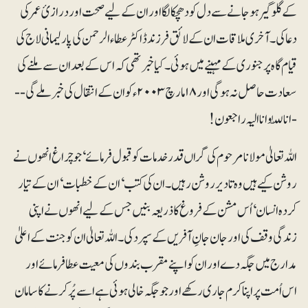
کے گلوگیر ہوجانے سے دل کودھچکا لگا اور ان کے لیے صحت اور درازیٔ عمر کی
دعا کی۔ آخری ملاقات ان کے لائق فرزند ڈاکٹر عطاء الرحمن کی پارلیمانی لاج کی
قیام گاہ پر جنوری کے مہینے میں ہوئی۔ کیا خبر تھی کہ اس کے بعد ان سے ملنے کی
سعادت حاصل نہ ہوگی اور ۱۸ مارچ ۲۰۰۳ء کو ان کے انتقال کی خبر ملے گی--
- اناللّٰہ وانا الیہ راجعون!
اللہ تعالیٰ مولانا مرحوم کی گراں قدر خدمات کو قبول فرمائے‘ جو چراغ انھوں نے
روشن کیے ہیں وہ تادیر روشن رہیں۔ ان کی کتب‘ ان کے خطبات‘ ان کے تیار
کردہ انسان‘ اُس مشن کے فروغ کا ذریعہ بنیں جس کے لیے انھوں نے اپنی
زندگی وقف کی اور جان جانِ آفریں کے سپرد کی۔ اللہ تعالیٰ ان کو جنت کے اعلیٰ
مدارج میں جگہ دے اور ان کو اپنے مقرب بندوں کی معیت عطا فرمائے اور
اس اُمت پر اپنا کرم جاری رکھے اور جو جگہ خالی ہوئی ہے اسے پُر کرنے کا سامان