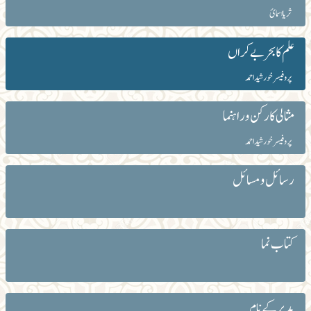
ثریا اسمائ
علم کا بحر بے کراں
پروفیسر خورشید احمد
مثالی کارکن و راہنما
پروفیسر خورشید احمد
رسائل و مسائل
کتاب نما
مدیر کے نام