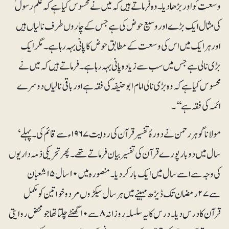
وسعت کو اور بڑھا دیا ۔ وہ فرماتے ہیں کہ میں نے محسوس کیا ہے کہ علم رسولؐ
کی مثال ایک بڑے اور وسیع حوض کی ہے جس کے چاروں طرف نالیاں ہیں
اور ہر ایک میں اس کی وسعت کے مطابق حوض کا پانی بہہ رہا ہے۔ مگرایک
بڑی نالی ہے جس میں سب سے زیادہ پانی بہہ رہاہے۔ فرماتے ہیں کہ میں نے
محسوس کیا ہے کہ وہ بڑی نالی امام ابوحنیفہؒ کی فقہ ہے اور باقی نالیاں دوسرے
ائمہ کی فقہ ہے‘‘۔
مولانا گوہر رحمن نے دورۂ تفسیرقرآن کی روایت ۱۹۶۷ء سے قائم کی۔ پہلے‘
سال میں دو بار پورے قرآن کی تفسیر بیان فرماتے تھے۔پھر تحریکی ذمہ داریوں
کی وجہ سے اسے سال میں ایک بار کر دیا۔ منصورہ میں ۱۰ سال ۱۵ شعبان
سے ۲۷ رمضان تک ڈیڑھ مہینے میں ہر سال سیکڑوں مرد و خواتین کو مکمل
قرآن کا درس دیا ۔ درس کا یہ سلسلہ روزانہ ۸ سے ۱۰ گھنٹے چلتا تھا جو محض روایتی