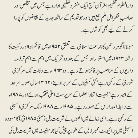
دارالعلوم تفہیم القرآن آج ایک منفرد تعلیمی ادارہ ہے جس میں مخلص اور
صاحب ِ نظر اہل علم جمع ہیں اور جو قدیم کے ساتھ جدید کے تقاضوں کو پورا
کرنے کے لیے بھی کوشاں ہے۔
مولانا گوہر رحمن کا جماعت اسلامی سے تعلق ۱۹۵۲ء میں قائم ہوا اور رکنیت کا
رشتہ ۱۹۶۳ء میں استوار ہوا جس کے بعد وہ تحریک میں اہم سے اہم تر ذمہ
داریوں کے مناصب پر فائز ہوتے رہے۔ وہ ۱۹۶۳ء سے وفات تک مرکزی
شوریٰ کے رکن رہے‘ کئی کمیٹیوں کے سربراہ بنے، ۱۲‘ ۱۳ سال صوبہ سرحد
کے امیر رہے‘ جمعیت اتحادالعلما کے سرپرست اعلیٰ منتخب ہوئے اور ۱۹۸۷ء
سے رابطہ المدارس کے صدر رہے۔ ۱۹۸۵ء سے ۱۹۸۸ء تک مرکزی اسمبلی
کے رکن رہے۔ اسی زمانے میں انھوں نے شریعت بل (مئی ۱۹۸۵ئ) کا مسودہ
اسمبلی میں پرائیویٹ ممبرز بل کے طور پر پیش کیا جو سینیٹ میں شریعت بل کی