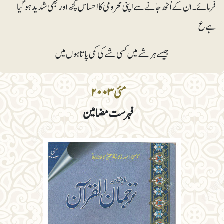
فرمائے۔ ان کے اُٹھ جانے سے اپنی محرومی کا احساس کچھ اور بھی شدید ہوگیا
ہے ع
جیسے ہر شے میں کسی شے کی کمی پاتا ہوں میں
مئی ۲۰۰۳
فہرست مضامین