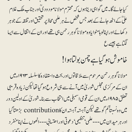
کیا جائے گا۔ میں گواہی دیتا ہوں کہ محترم مولانا مودودیؒ اور جناب ملک غلام
علیؒ کے اٹھ جانے کے بعد جس شخص نے ہر علمی محاذ پر تحقیق اور تفقہ کے جوہر
دکھائے اور اپنا لوہا منوایا وہ مولانا گوہر رحمن ہی تھے اور ان کے انتقال سے ایسا
لگتا ہے جیسے ع
خاموش ہوگیا ہے چمن بولتا ہوا!
مولانا گوہررحمن مرحوم سے ملاقاتوں اور بحث و استفادہ کا سلسلہ ۱۹۶۳ء میں
ان کے مرکزی مجلس شوریٰ میں آنے سے ہی شروع ہو گیا تھا لیکن زیادہ قریبی
تعلق ۱۹۸۵ء میں ان کے قومی اسمبلی میں انتخاب سے بنا۔ شوریٰ کے اولین دور
میں وہ نسبتاً کم گو تھے لیکن آہستہ آہستہ ان کا contribution بڑھتا گیا
اور ہر میدان میں--- علمی‘ تنظیمی‘ دعوتی اور احتسابی--- انھوں نے اپنا منفرد