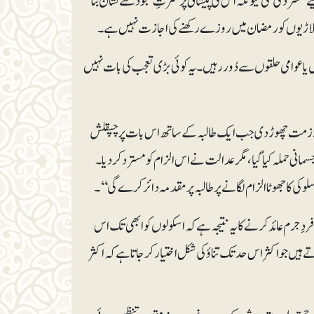
سترد کی گئی کیونکہ اس کی پیشانی پر کثرتِ سجود سے نشان بنا
ے کھلاڑیوں کو رمضان میں روزے رکھنے کی اجازت نہیں ہے۔
 پیغام بہت واضح ہے کہ وہ ثقافتی طور پر ’ضم‘ (assimilate) ہوجائیں یا عوامی حلقوں سے دُور رہیں۔ یہ کوئی بڑی تعجب کی بات نہیں
ملازمت چھوڑ دی جب ایک طالبہ کے ساتھ اس بات پر چپقلش
ہ الزام لگایا کہ اس پر جسمانی حملہ کیا گیا، مگر عدالت نے اس الزام کو مسترد کر دیا۔
 کا جھوٹا الزام لگانے پر طالبہ پر مقدمہ دائر کرے گی‘‘۔
ِ جرم عائد کرنے کا یہ نتیجہ ہے کہ اسکولوں کو ابھی تک اس
 جو اکثر اس حد تک تناؤ کی شکل اختیار کرجاتا ہے کہ اکثر