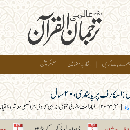
م سے بات کریں
|
اشاریۂ مضامین
|
سبسکرپشن
 اسکارف پر پابندی، ۲۰ سال
الو
|
مئی ۲۰۲۴
|
اخبار اُمت، انسانی حقوق، مذہبی آزادی، فرانسیسی معاشرہ، امت