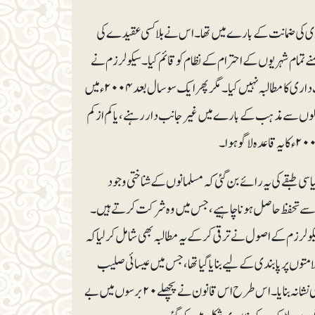
ٓزادی کی ضمانت کے بارے میں تھا۔ اس نے بلا کسی عقیدے کی
 تمام شہریوں کے احترام کے نظام کو قائم کیا۔ سیکولرزم نے
فرانسیسی ریاست اور قومی اداروں پر غیر جانب داری نافذ کی، لیکن شہریوں سے ذاتی غیر جانب داری کا مطالبہ نہیں کیا۔ مگر پھر ایک سو سال بعد ۲۰۰۴ءمیں
الوں سے مذہب کے بارے میں غیر جانب دار رہنے، یا کم از کم
اسی طبقے کی یہ رائے بن گئی کہ مسلمانوں کے شناختی وجود
 کی طرف سے تحفظ حاصل ہونا چاہیے، جس میں وہ شرکت کرتے ہیں۔
ولرزم کے اصول نے ترقی کر کے یہ مطالبہ بھی شامل کر لیا کہ
۲۰۰ءکا قانون تمام ’نمایاں‘ مذہبی علامتوں پر پابندی کے لیے بنایا گیا تھا، جس میں عیسائی صلیب
بھی شامل تھی۔ لیکن یہ تو محض ایک حوالہ تھا، جب کہ عملی طور پر اس نے اسلام کے اظہار کو ہی نشانہ بنایا۔ اس طرح اس قانون نے پچھلے ۲۰ برسوں میں بے