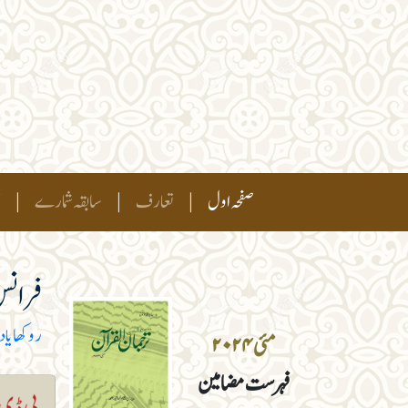
(current)
صفحہ اول
|
تعارف
|
سابقہ شمارے
|
ہ
فرانس:
روکھایا دی
مئی ۲۰۲۴
فہرست مضامین