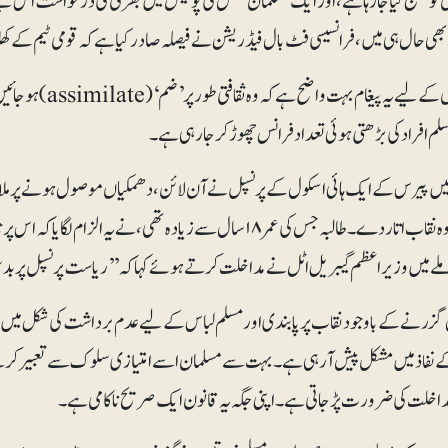
و چیلنج کیا جا رہا ہے، اور ایک مسلمان شخص کی پولیس میں بھرتی کی درخواست اس لیے م
 ابھی حال ہی میں، فرانسیسی فٹ بال فیڈریشن نے فیصلہ صادر کیا ہے کہ قومی ٹیم ک
مسلمانوں کے لیے یہ
لم افراد کی بڑھتی ہوئی تعداد فرانس چھوڑ کر جا رہی ہے۔
یں پیرس کے ایک ہائی اسکول کے پرنسپل نے آن لائن، دھمکیاں موصول ہونے پر 
ہوئی کہ وہ نقاب اتار دے۔ طالبہ جس کی عمر ۱۸سال سے زیادہ تھی، نے ی
ے میں وزیراعظم گیبریل اٹل نے مداخلت کرتے ہوئے کہا کہ ’’ریاست پرنسپل پر بدسلوکی
ل گزرنے کے باوجود نقاب پر پابندی اور مسلم لباس کے لیے عدم برداشت کی شکل میں فرد
 نفاذ میں مشکل پیش آرہی ہے۔ بہت سے مسلمان اسے امتیازی سلوک سے تعبیر کرتے ہیں
داخلت کی ضرورت پڑجاتی ہے۔ اپنی جگہ یہ قانون ایک صریح ناکامی ہے۔