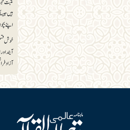
اپنے بچوں کی سک
خوش قسمت
آیند او
آزاد فرا