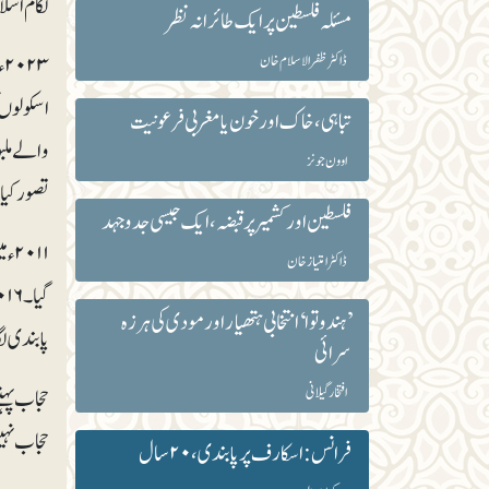
لگام اسل
مسئلہ فلسطین پر ایک طائرانہ نظر
۳
ڈاکٹر ظفرالاسلام خان
اسکولوں ک
تباہی، خاک اور خون یا مغربی فرعونیت
والے ملبو
اوون جونز
تصور کیا جاتا۔ یہ نس
فلسطین اور کشمیر پر قبضہ، ایک جیسی جدوجہد
۰۱۱
ڈاکٹر امتیاز خان
’ہندوتوا‘ انتخابی ہتھیار اور مودی کی ہرزہ
پابندی لگا
سرائی
افتخار گیلانی
حجاب پہنن
حجاب نہی
فرانس: اسکارف پر پابندی، ۲۰ سال