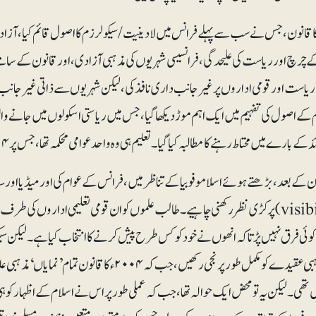
۱۹ء کا قانون، جس نے سب سے پہلے فرانس میں لادینیت /سیکولرزم کا اصول قائم کیا، ا
 چرچ اور ریاست کی علیحدگی، فرانسیسی شہریوں کی مذہبی آزادی، اور قانون کے سامنے
 کے اصول کی تفہیم میں ایک اہم موڑ دیکھا گیا، جس میں ریاستی اسکولوں میں جانے و
ے بارے میں محتاط رہنے کا مطالبہ کیا گیا۔ تعلیم ہی وہ واحد عوامی محکمہ تھا، جس پر ۲۰۰۴ء کا یہ قاعدہ لاگو ہوا۔
ن کے بعد، بڑھتے ہوئے اسلامو فوبیا کے تناظر میں، فرانس کے عوام کی اور میڈیا اور سی
(visibility) پر کڑی نظر رکھنی چاہیے۔ طالب علموں کو ان قومی تعلیمی اداروں
ئی فرق نہیں پڑتا کہ انھوں نے خود کو کس طرح پیش کرنے کا انتخاب کیا ہے۔ لیکن سیک
لوگ مذہبی عقیدے کو مکمل طور پر نجی رکھیں، جب کہ ۴