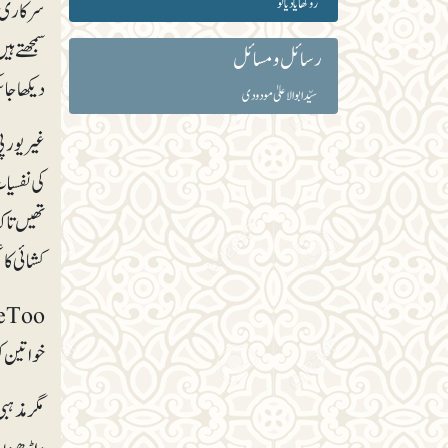
روکھایا دیالو
سرکاری م
سمجھتے ہ
رسائل و مسائل
دیکھا جا
سیّد ابوالاعلیٰ مودودی
کشائی کا
خواتین کو
مگر مذہب