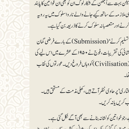
کن بہت سےاُلجھن کے شکار لوگ ان کو بھی ان قوانین کا پابند
رضی ملازمہ کے ساتھ کیے جانے والے ناروا سلوک میں یہ رویہ
یل کرنے اور متعصبانہ سلوک کرنےکا ذریعہ بن گیا ہے۔
غیر یورپی خواتین کے ساتھ اس طرح کا سرپرستانہ سلوک (Patronising) اور ان کے ’تسلیم کرنے‘ (Submission) کے بارے فرضی گمان
کی نفسیات فرانسیسی نوآبادیاتی دور سے جا ملتی ہے۔ نوآبادیاتی الجزائر کی خواتین کی عوامی نقاب کشائی کی تقریبات، فوج نے ۱۹۵۰ کے عشرے میں اس لیے کی
تھیں تاکہ ’یکسانیت‘ (Assimilation) ’تسلیم‘ (Submission) اور ’تہذیب‘ (Civilisation) کو وہاں فروغ دیں۔ عورتوں کی نقاب
ھا۔
ودمختاری‘ پر حاوی نظر آتے ہیں، کھلی مذمت کے مستحق ہیں۔
ب کریں یا نہ کریں۔
جو خواتین کو نشانہ بنانے سے بھی آگے نکل گئی ہے۔