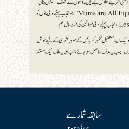
ر مسلم خواتین نے گذشتہ ۲۰ برسوں میں نت نئے مزاحمتی طریقے تلاش کیے ہیں۔ انھوں نے مختلف تنظیمیں بنائی
ہیں جیسا کہ:’Lallab‘ ، جو مسلم خواتین کے بارے میں بیانیوں کو چیلنج کرتی ہے۔ پھر ’Mums are All Equal‘ ،جو حجاب پہننے والی ماؤں کو
ایک ایسا مستقبل تعمیر کر پائیں گے جو ہر شہری کے لیے خوش
رتے ہوں۔ جب یہ ہدف حاصل ہو جائے، تب ہی یہ ملک ایک مستند
سابقہ شمارے
جولائی ۲۰۲۶