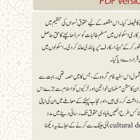
اں سے وابستگی کا فیصلہ کیا۔ اس مقصد کے لیے حقوقِ نسواں کی تنظیم میں
رکاری اسکولوں میں مسلم طالبات کو سر ڈھانپنے کا حق حاصل
ی پارلیمنٹ نے ایک قانون منظور کرکے ’ہیڈ اسکارف‘ پر پابندی عائد کر دی۔ اسکولوں میں
ی قرار دے دیا گیا۔
 بشمول اس سفید فام گروہ کے، جس کا میں حصہ تھی۔ بہت سے
Patriarc) کی علَم برداروں (Feminists)کا خیال تھا کہ ان کا مشن مسلمان خواتین اور لڑکیوں کو اسلام سے جڑے اس
داشت کر رہی ہیں، اور حجاب پہننے کے معاملے میں ان کی اپنی
نا کس طرح انھیں بنیادی حقوق تک رسائی دینے میں مدد
کرے گا؟ میں نے یہ نقطۂ نظر اپنایا کہ ان کے تجربے کی وضاحت ثقافتی تسلط (cultural domination) کی عینک سے کرنے کے بجائے یہ دیکھنا