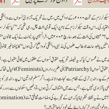
فرانسیسی سیکولرزم کے تحت ۲۰۰۰ء کے اوائل میں، میں نے تحریک آزادئ نسو
ختیار کی۔ اس وقت سیکولرزم کے نام پر ایک قومی بحث چل رہی تھی کہ ’’کیا سیکولر س
ہے یا نہیں؟‘‘ مہینوں کی بحث کے بعد، مارچ ۲۰۰۴ میں، فرانسیس
امتیں یا ملبوسات جو طالب علموں کی مذہبی وابستگی کو واضح کرتی ہوں‘‘ کا پہننا غیر قانون
یں نے محسوس کیا کہ یہ فیصلہ تحریکِ حقوقِ نسواں کے حلقوں میں کافی مقبول ہے،
سفید فام حقوقِ نسواں (hy
کے پدرانہ برتری کے نظام سے نجات دلانا ہے ۔ اگر مسلم خواتین اس پدرانہ جبر کو بر
ی یا آزادی نہیں ہے ،جس سے میں اختلاف کرتی ہوں، تو انھیں اسکولوں سے دور رکھ
وہ خواتین اور لڑکیاں اپنے لیے خود کیا چاہتی ہیں؟