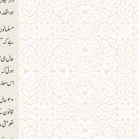
داڑھیوں ک
ہوا تھا۔
ہے کہ مس
حال ہی م
اس معامل
۲۰ سا
قانون کے
حکومتی م