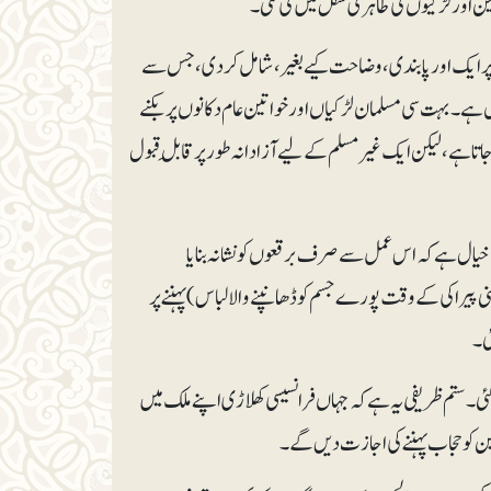
 اور لڑکیوں کی ظاہری شکل میں کی گئی۔
باس) پر ایک اور پابندی، وضاحت کیے بغیر، شامل کر دی، جس سے
کل ہے۔ بہت سی مسلمان لڑکیاں اور خواتین عام دکانوں پر بکنے
تا ہے، لیکن ایک غیر مسلم کے لیے آزادانہ طور پر قابلِ قبول
ں کا خیال ہے کہ اس عمل سے صرف برقعوں کو نشانہ بنایا
 میں میونسپلٹیوں نے عوامی تالابوں اور ساحلوں میں ’برکینی‘ (burkini: یعنی پیراکی کے وقت پورے جسم کو ڈھانپنے والا لباس) پہننے پر
ی گئی۔ ستم ظریفی یہ ہے کہ جہاں فرانسیسی کھلاڑی اپنے ملک میں
ن کو حجاب پہننے کی اجازت دیں گے۔