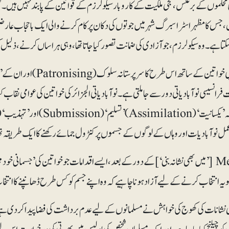
حکموں کے برعکس، نجی ملکیت کے کاروبارسیکولرزم کے قوانین کے پابند نہیں ہیں۔ لی
یں، جس کا مظہر اسٹراسبرگ شہر میں جوتوں کی دکان پر کام کرنے والی ایک با حجاب عا
 سکتا ہے۔ وہ سیکولرزم، جو آزادی کی ضمانت تصور کیا جاتا تھا، وہی ہراساں کرنے، ذل
 عمل نوآبادیات اور وہاں کے لوگوں کے جسموں پر کنٹرول جمائے رکھنے کا ایک طریقہ ت
MeToo [’میں بھی نشانہ بنی‘]کے دورکے بعد، ایسے اقدامات جو خواتین کی ’جسمانی خ
 یہ انتخاب کرنے کے لیے آزاد ہونا چاہیے کہ وہ اپنے جسم کو کس طرح ڈھانپنے کا انتخا
ی نشانات کی کھوج کی خواہش نے مسلمانوں کے لیے عدم برداشت کی فضا پیدا کردی ہے، 