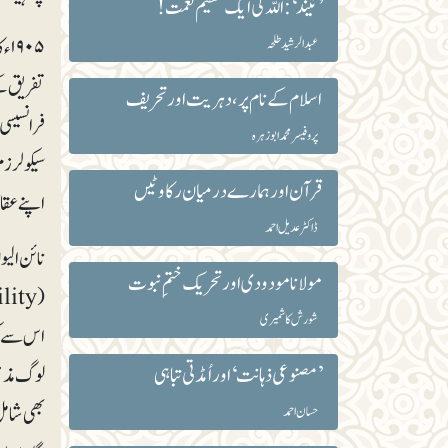
’نیند‘:اللہ کی ایک عظیم نعمت!
۰۵
عبدالرشید طلحہ
تفریق کے
اسلام کے نام پر، دہریت اور تحریف
پروفیسر محمد ابوزہرہ
سیکولرزم
قرآن اور ہمارے درمیان رکاوٹیں
اپنے عقائد ک
ڈاکٹر عدیل احمد
نائن الیو
مولانا مودودی اور تحریک ختمِ نبوت
شورش کاشمیری
اس سے کو
’مصنوعی ذہانت‘ اور اُمڈتی تباہی
حسان احمد