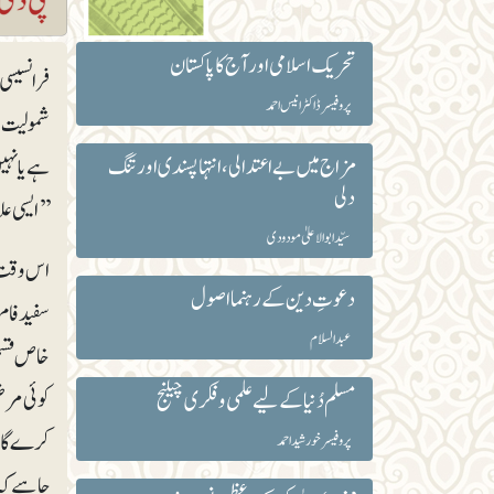
تحریک اسلامی اور آج کا پاکستان
پروفیسر ڈاکٹر انیس احمد
شمولیت ا
مزاج میں بے اعتدالی، انتہا پسندی اور تنگ
دلی
’’ایسی عل
سیّد ابوالاعلیٰ مودودی
اس وقت م
دعوتِ دین کے رہنما اصول
عبدالسلام
خاص قسم 
کوئی مرض
مسلم دُنیا کے لیے علمی و فکری چیلنج
پروفیسر خورشید احمد
چاہیے کہ 