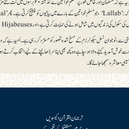
مثبت خبر یہ ہے کہ مسلمان اور خاص طور پ
ول کی زندگیوں میں شامل ہونے کی حمایت کرتی ہے، اور Les Hijabeuses ، حجاب پہننے والی خواتین کی فٹ بال ٹیم۔
ی سے، نوجوان نسل سیکولرزم کے مسخ شدہ تصور کو مسترد کر رہی ہے۔ اُمید ہے کہ وہ 
ر اسے خوش آمدید کہنے والا ہو، چاہے وہ کچھ بھی اپنا سر ڈھانپنے کے لیے انتخاب ک
نسیسی معاشرہ سمجھا جائے گا۔
ترجمان القرآن اکیسویں