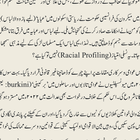
اموفوبیا کے تعاقب کے دروازے کھولے، جس کی علامتی اور متعین شناخت مسلم خواتین
۲۰۲ءمیں میکرون کی فرانسیسی حکومت نے ریاستی اسکولوں میں ’عبایا‘ (لمبے بازو والا ل
و من مانے احکامات صادر کرنے کی گنجایش ملی۔ لمبے لباس اور عبایہ میں فرق بتانا مش
سات سے جسم کو ڈھانپتی ہیں۔ لہٰذا، یہی لباس ایک مسلمان لڑکی کے لیے مذہبی سمجھا جا
لی امتیاز (Racial Profiling)نہیں تو کیا ہے؟
۲ءمیں عوامی و سرکاری مقامات پر اپنے چہرے کو ڈھانپنا غیرقانونی قرار دیا گیا۔ بہت سو
گیا۔ ۲۰۱۶ء
نا شروع کی۔ اس حکم کے خلاف درخواست بھی عدالت میں ۲۰۲۲ء میں مسترد ہوگئی۔
ے والی خواتین کھلاڑیوں کو ٹیموں سے خارج کر دیا گیا،اور ان کے کھیلنے پر پابندی لگاد
ں پہن سکیں گی، وہیں بین الاقوامی اولمپک کمیٹی کے قوانین دوسرے ممالک کی خواتی