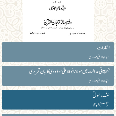
اشارات
سیّد ابوالاعلیٰ مودودی
تحقیقاتی عدالت میں مولانا ابُوالاعلیٰ مودُودی کا بیان تحریری
سیّد ابوالاعلیٰ مودودی
سُنّتِ رسُولؐ
شیخ مصطفیٰ السباعی