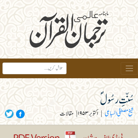
سُنّتِ رسُولؐ
شیخ مصطفیٰ السباعی
|
اکتوبر ۱۹۵۳
|
مقالات