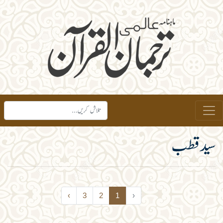
سید قطب
›
3
2
1
‹