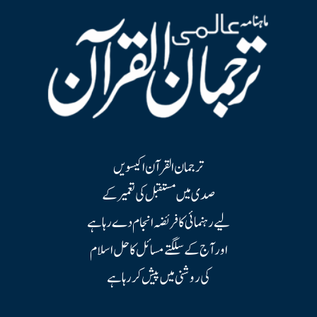
ترجمان القرآن اکیسویں
صدی میں مستقبل کی تعمیر کے
لیے رہنمائی کا فریضہ انجام دے رہا ہے
اور آج کے سلگتے مسائل کا حل اسلام
کی روشنی میں پیش کر رہا ہے