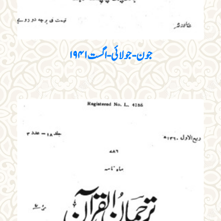
جون - جولا‏ئی - اگست ۱۹۴۱