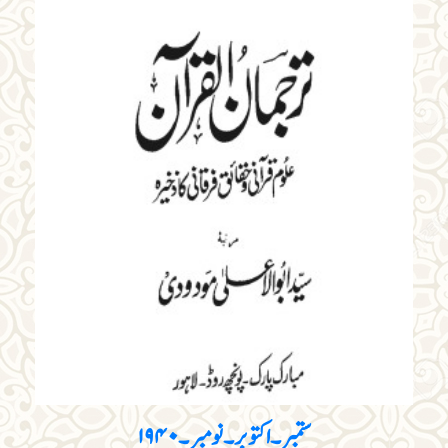
ستمبر۔اکتوبر۔نومبر۔۱۹۴۰