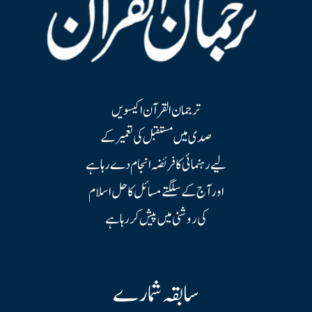
ترجمان القرآن اکیسویں
صدی میں مستقبل کی تعمیر کے
لیے رہنمائی کا فریضہ انجام دے رہا ہے
اور آج کے سلگتے مسائل کا حل اسلام
کی روشنی میں پیش کر رہا ہے
سابقہ شمارے