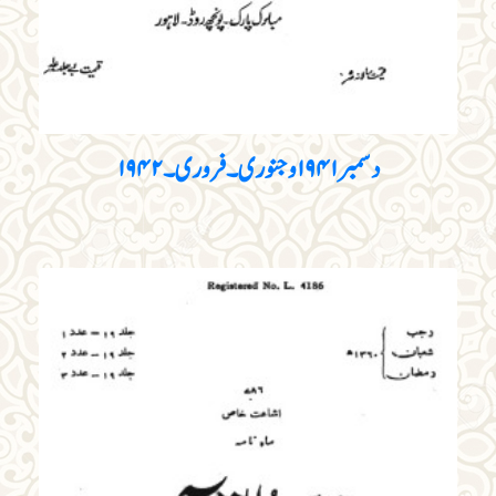
دسمبر۱۹۴۱و جنوری۔فروری۔۱۹۴۲