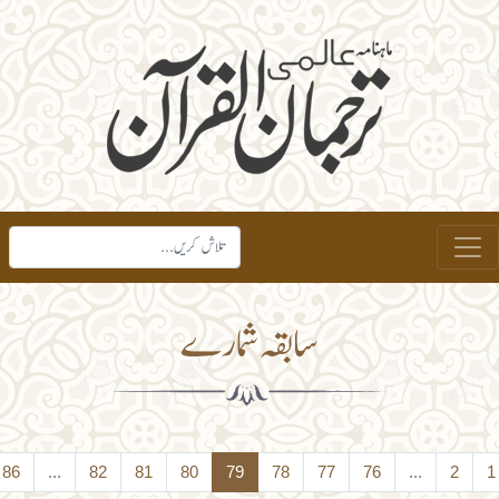
سابقہ شمارے
›
87
86
...
82
81
80
79
78
77
76