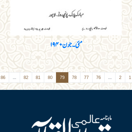
مئی۔ جون ۱۹۴۰
›
87
86
...
82
81
80
79
78
77
76