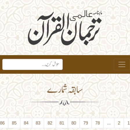
سابقہ شمارے
›
87
86
85
84
83
82
81
80
79
78