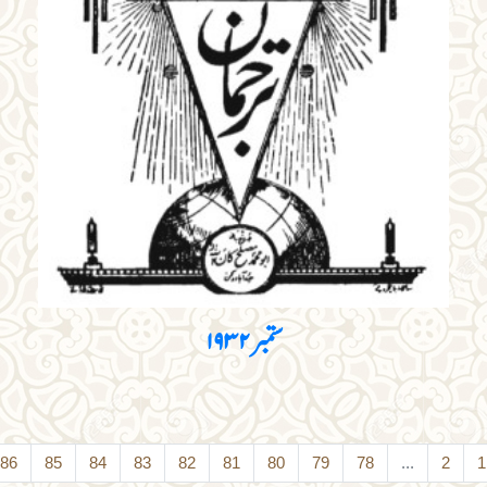
ستمبر ۱۹۳۲
›
87
86
85
84
83
82
81
80
79
78