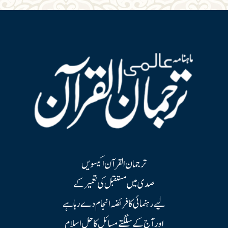
ترجمان القرآن اکیسویں
صدی میں مستقبل کی تعمیر کے
لیے رہنمائی کا فریضہ انجام دے رہا ہے
اور آج کے سلگتے مسائل کا حل اسلام