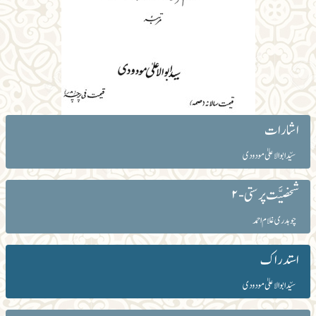
اشارات
سیّد ابوالاعلیٰ مودودی
شخصیَّت پرستی - ۲
چوہدری غلام احمد
استدراک
سیّد ابوالاعلیٰ مودودی