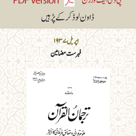
اپریل ۱۹۳۷
فہرست مضامین