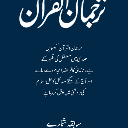
ترجمان القرآن اکیسویں
صدی میں مستقبل کی تعمیر کے
لیے رہنمائی کا فریضہ انجام دے رہا ہے
اور آج کے سلگتے مسائل کا حل اسلام
کی روشنی میں پیش کر رہا ہے
سابقہ شمارے