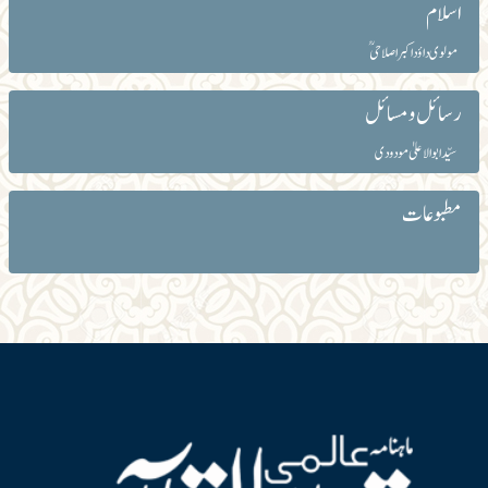
اسلام
مولوی داؤد اکبر اصلاحیؒ
رسائل و مسائل
سیّد ابوالاعلیٰ مودودی
مطبوعات