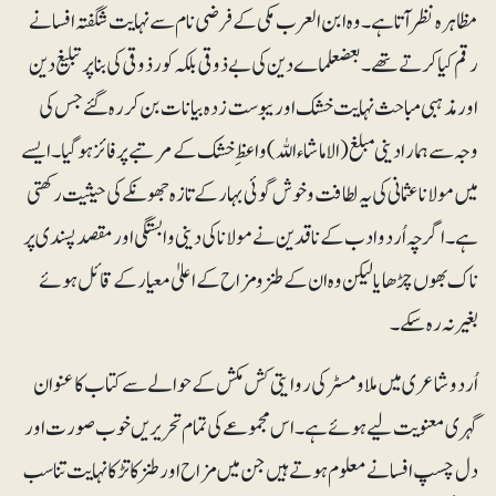
مظاہرہ نظرآتا ہے۔ وہ ابن العرب مکی کے فرضی نام سے نہایت شگفتہ افسانے
رقم کیا کرتے تھے۔ بعضعلماے دین کی بے ذوقی بلکہ کور ذوقی کی بنا پر تبلیغ دین
اور مذہبی مباحث نہایت خشک اور یبوست زدہ بیانات بن کر رہ گئے جس کی
وجہ سے ہمارا دینی مبلغ (الاماشاء اللہ) واعظ ِ خشک کے مرتبے پر فائزہوگیا۔ ایسے
میں مولانا عثمانی کی یہ لطافت و خوش گوئی بہار کے تازہ جھونکے کی حیثیت رکھتی
ہے۔ اگرچہ اُردو ادب کے ناقدین نے مولانا کی دینی وابستگی اور مقصدپسندی پر
ناک بھوں چڑھایا لیکن وہ ان کے طنزومزاح کے اعلیٰ معیار کے قائل ہوئے
بغیر نہ رہ سکے۔
اُردو شاعری میں ملا و مسٹر کی روایتی کش مکش کے حوالے سے کتاب کا عنوان
گہری معنویت لیے ہوئے ہے۔ اس مجموعے کی تمام تحریریں خوب صورت اور
دل چسپ افسانے معلوم ہوتے ہیں جن میں مزاح اور طنز کا تڑکا نہایت تناسب