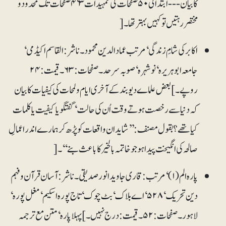
کا بیان--- ابتدائی ۵۰ صفحات کی تمہیدات۳‘۴ صفحات تک محدود و
مختصررہتیں توکہیں بہتر تھا۔[
اکابر کی شامِ زندگی‘ مرتب عماد الدین محمود۔ ناشر: القاسم اکیڈمی‘
جامعہ ابوہریرہ‘ نوشہرہ‘ صوبہ سرحد۔صفحات: ۶۳۔ قیمت: ۲۴
روپے۔] بعض علماے دیوبند کے آخری ایام و لمحات کی کیفیات کا بیان
کہ دنیا سے رخصت ہوتے وقت اُن کی حالت‘ گفتگو یا کیفیت یا کلمات
کیا تھے؟ بقول مصنف: ’’شاید ان واقعات کو پڑھ کر ہمارے اندر اعمالِ
صالحہ کی انگیخت پیدا ہو جو خاتمہ بالخیر کا باعث بنے‘‘۔[
پارہ الم (۱)‘ مرتب: قاری جاوید انور صدیقی۔ ناشر: آسان قرآن و فہم
دین تحریک‘ ۵۲۸‘ اے بلاک‘ بٹ چوک‘ تاج پورہ اسکیم‘ مغل پورہ‘
لاہور۔صفحات: ۵۲۔ قیمت: درج نہیں۔] پہلا پارہ‘ متن مع ترجمہ