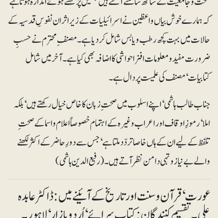
صحت و جامعیت کے ساتھ سامنے آگئے ہیں جنھیں پڑھتے ہوئے اندازہ ہوتا ہے
کہ ہمارے خوش بیاں واعظین نے اسرائیلیات کے زیراثر ان نفوسِ قدسیہ کے
حالات میں بہت کچھ رطب و یابس شامل کر دیا ہے۔ مصنف ِ محترم نے حسبِ
ضرورت مفید ومعلومات افزا حواشی کا اضافہ بھی کیا ہے۔ آخر میں شامل
کتابیات‘ مصنف کی علمیت پر دال ہے۔
جناب طالب ہاشمی ‘ اپنے اسلوب میں صحت ِ زبان کا خاص خیال رکھتے ہیں‘ بلکہ
املا‘ رموزِ اوقاف اور اعراب وغیرہ کے اہتمام خصوصاً اعلام و اسما کے صحت ِ
تلفظ کے لیے ان کے ہاں خاصا تردّد ملتا ہے‘ جس سے دورِحاضر کے اکثر لکھنے
والے بے نیاز و تہی دامن نظر آتے ہیں۔ (رفیع الدین ہاشمی)
عورت ‘ قرآن و سنت اور تاریخ کے آئینے میں: ڈاکٹر عابدہ
علی۔ تقسیم کنندگان: کتاب سرائے‘ اُردو بازار‘ لاہور۔