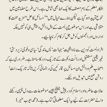
افکارِ معلم کے نام مصنف کا ایک خط بھی شامل ہے۔ اس طرح مضامین میں
تنوع تو پیدا ہوگیا ہے لیکن ہمارے خیال میں‘ ’’مسائل کا حل‘‘ مزید محنت کا
متلاشی ہے اور اس موضوع پر اُمت کے اہل دانش و بینش ہی کو نہیں بلکہ
اداروں اور انجمنوں کو مل جل کر کام کرنا چاہیے۔
افراد اُمت کو دین سے ناواقفیت‘ جہالت‘ پس ماندگی‘ سیاسی و فوجی زیردستی‘
غیریقینی مستقبل اور ذلّت و نکبت کے تاریک دور کا سامنا ہے۔ ضروری ہے کہ
اصحابِ علم و دانش ان مسائل پر قارئین کی رہنمائی کریں تاکہ تاریک رات‘
روشن صبح میں تبدیل ہوسکے۔
حالاتِ حاضرہ اور اسلام کو درپیش چیلنج جیسے موضوعات سے دل چسپی رکھنے
والے حضرات کے لیے یہ ایک معلوماتی کتاب ہے۔ (محمد ایوب منیر)