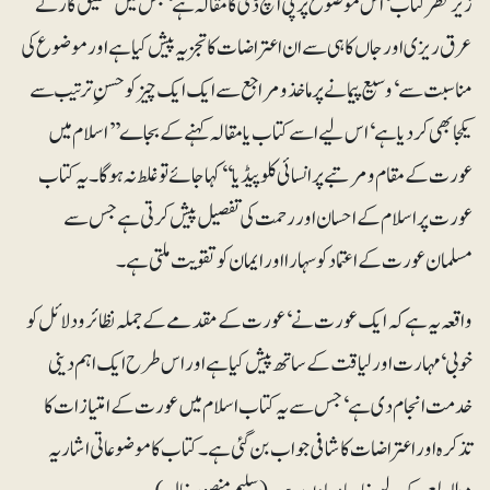
زیرنظر کتاب‘ اس موضوع پر پی ایچ ڈی کا مقالہ ہے‘ جس میں تحقیق کار نے
عرق ریزی اور جاں کاہی سے ان اعتراضات کا تجزیہ پیش کیا ہے اور موضوع کی
مناسبت سے‘ وسیع پیمانے پر ماخذ و مراجع سے ایک ایک چیز کو حسنِ ترتیب سے
یکجا بھی کر دیا ہے‘ اس لیے اسے کتاب یامقالہ کہنے کے بجاے ’’اسلام میں
عورت کے مقام و مرتبے پر انسائی کلوپیڈیا‘‘ کہا جائے تو غلط نہ ہوگا۔ یہ کتاب
عورت پر اسلام کے احسان اور رحمت کی تفصیل پیش کرتی ہے جس سے
مسلمان عورت کے اعتماد کو سہارا اور ایمان کو تقویت ملتی ہے۔
واقعہ یہ ہے کہ ایک عورت نے‘ عورت کے مقدمے کے جملہ نظائر و دلائل کو
خوبی‘ مہارت اور لیاقت کے ساتھ پیش کیا ہے اور اس طرح ایک اہم دینی
خدمت انجام دی ہے‘ جس سے یہ کتاب اسلام میں عورت کے امتیازات کا
تذکرہ اور اعتراضات کا شافی جواب بن گئی ہے۔ کتاب کا موضوعاتی اشاریہ