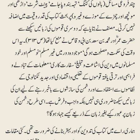
چند فروعی مسائل (بالوں کی کٹنگ‘ تہہ بند و پاجامے ‘ پینٹ شرٹ‘ داڑھی اور
مونچھ اور چمڑے کے موزے وغیرہ) پر بحث کتاب کی قدروقیمت میں اضافہ
نہیں کرتی۔ مصنف نے بتایا ہے کہ دوسری قوموں کی زبانیں سیکھنے سے
حضرت عمرؓ اور محمد بن سعد بن ابی وقاص نے منع کیا تھا (ص ۳۱۳)۔ یہ اس
وقت کی حکمت و مصلحت ہوگی‘موجودہ دور میں غیرمسلم‘ نومسلم اور خود
مسلمانوں میں دین کی اشاعت و تبلیغ‘ سفارت کاری ‘ معلومات کے تبادلے و
فراہمی اور ترقی یافتہ قوموں کے تعلیمی و اقتصادی اور جدید ٹکنالوجی کے
نظاموں سے استفادے اور دشمن کی سازشوں سے باخبر رہنے کے لیے ان کی
زبانیں سیکھنا ضروری ہی نہیں بلکہ واجب و فرض ہے۔ اسی طرح دشمن کی
زبان پر عبور کیے بغیر زبان کے ذریعے کیسے جہاد ہوگا؟
ہماری راے میں کتاب کی تدوین کو اور بہتر بنانے کی ضرورت تھی۔ کئی مقامات