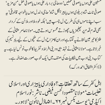
مسکین علی ہوں یا صوفی غمگین‘ وہ حاجی بردبار علی ہوں یا صوفی ھل من مزید‘
صوفی ٹاٹ شاہ بریلوی ہوں یا پیرجنگل شاہ‘ حاجی دلدل ہوں یا خواجہ قالوبلیٰ‘ یہ
سب اپنے ناموں ہی کی طرح دل چسپ ہیں‘ بلکہ خود ملا اور ملائن کے کردار
بھی قدم قدم پر پھلجھڑیاں چھوڑتے محسوس ہوتے ہیں۔ مولانا عامرعثمانی کے
طنز کا تیر عین نشانے پہ لگتا ہے اور ان کا مزاح دل کے غنچوں کے لیے بادِ نسیم کی
خبر لاتا ہے۔ مولانا عثمانی نے تہذیبی و دینی افراط و تفریط کا خوب نوٹس لیا ہے۔ یہ
کتاب دینی ادب میں فکاہیات کی صنف میں ایک خوب صورت اضافہ ہے۔
(ڈاکٹر اشفاق احمد ورک)
اہل کفر کے ساتھ تعلقات؟ وفاداری یا بیزاری اور اسلامی
تعلیمات‘ مولانا مقصودالحسن فیضی۔ ناشر: نوراسلام
اکیڈمی‘ پوسٹ بکس نمبر۶۶۔ ۵۱ ماڈل ٹائون‘ لاہور۔