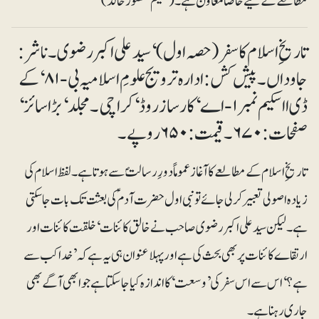
مطالعے کے لیے خاصا معاون ہے۔ (سلیم منصور خالد)
تاریخِ اسلام کا سفر (حصہ اول)‘ سید علی اکبر رضوی۔ ناشر:
جاوداں۔ پیش کش: ادارہ ترویج علومِ اسلامیہ بی-۸۱‘ کے
ڈی ا اسکیم نمبر۱-اے‘ کارساز روڈ‘ کراچی۔مجلد‘ بڑا سائز‘
صفحات: ۶۷۰۔ قیمت: ۶۵۰ روپے۔
تاریخِ اسلام کے مطالعے کا آغاز عموماً دورِ رسالتؐ سے ہوتا ہے۔ لفظ اسلام کی
زیادہ اصولی تعبیر کرلی جائے تو نبی اول حضرت آدمؑ کی بعثت تک بات جاسکتی
ہے۔ لیکن سید علی اکبر رضوی صاحب نے خالق کائنات ‘ خلقت کائنات اور
ارتقاے کائنات پر بھی بحث کی ہے اور پہلا عنوان ہی یہ ہے کہ ’خدا کب سے
ہے؟‘ اس سے اس سفر کی ’وسعت‘ کا اندازہ کیا جا سکتا ہے جو ابھی آگے بھی
جاری رہنا ہے۔