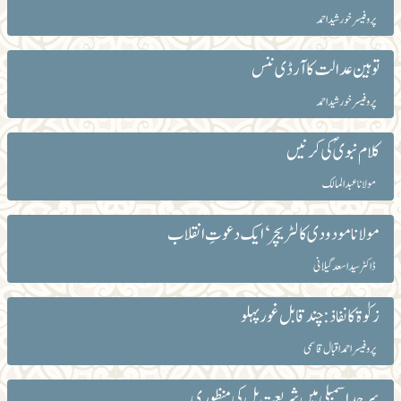
پروفیسر خورشید احمد
توہین عدالت کا آرڈی ننس
پروفیسر خورشید احمد
کلام نبویؐ کی کرنیں
مولانا عبد المالک
مولانا مودودی کا لٹریچر‘ ایک دعوتِ انقلاب
ڈاکٹر سید اسعد گیلانی
زکوٰۃ کا نفاذ : چند قابل غور پہلو
پروفیسر احمد اقبال قاسمی
سرحد اسمبلی میں شریعت بل کی منظوری