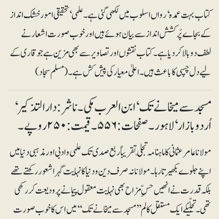
کتاب بہت عمدہ‘ رواں اسلوب میں لکھی گئی ہے۔ علمی‘ تحقیقی امور خشک انداز
کے بجاے پُرکشش انداز سے بیان ہوئے ہیں اور خوب صورت اشعار نے
لطف دوبالا کر دیا ہے۔ کتاب نقشوں اور تصاویر سے بھی مزین ہے جو قاری کے
لیے دل چسپی کا باعث ہیں۔ اعلیٰ معیار کی پیش کش ہے۔(مسلم سجاد)
مسجد سے میخانے تک‘ ابن العرب مکی۔ ناشر: دارالتذکیر‘
اُردو بازار‘ لاہور۔ صفحات:۵۵۶۔ قیمت: ۲۵۰ روپے۔
مولانا عامر عثمانی کا ماہنامہ تجلّی تقریباً ربع صدی تک علمی و ادبی اور مذہبی دنیا میں
اپنے جلوے بکھیرتا رہا۔ مولانا نہ صرف دین و دنیا کا نہایت گہرا شعور رکھتے تھے
بلکہ قدرت نے انھیں حسِّ مزاح بھی نہایت معقول پیمانے پر ودیعت کر رکھی
تھی۔ تجلّیکے ایک مستقل کالم ’’مسجد سے میخانے تک‘‘ میں اس کا خوب صورت