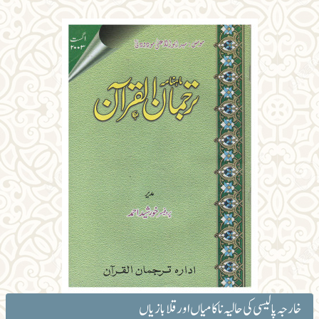
خارجہ پالیسی کی حالیہ ناکامیاں اور قلابازیاں