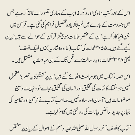
اس کے بعد کتب سماوی اور دیگر مذاہب کے بنیادی تصورات کا تذکرہ ہے جس
میں ہندومت کے بارے میں نسبتاً زیادہ تفصیل فراہم کی گئی ہے۔ قرآن میں
جن انبیا کا ذکر ہے‘ ان کے مختصر حالات جو بیشتر قرآن کے حوالے سے ہیں‘ بیان
کیے گئے ہیں۔ ۶۵۵ صفحات کی کتاب (علاوہ اشاریہ) میں ٹھیک نصف‘
یعنی ۳۲۸ صفحات دورِ رسالتؐ سے قبل تک کے اِن مباحث پر مشتمل ہیں۔
اس حصہء کتاب میں جو مباحث اٹھائے گئے ہیں‘ ان پر گفتگو کا یہ تبصرہ‘ متحمل
نہیں ہوسکتا۔ کائنات کی تخلیق اور انسان کی تخلیق بجاے خود نہایت وسیع
موضوعات ہیں‘ آسان اور سادہ نہیں۔ صاحب ِ کتاب نے قرآن اور تفاسیر کی
بنیاد پر جدید سائنسی بیانات کی روشنی میں کلام کیا ہے۔
کتاب کا نصف آخر رسول اللہ صلی اللہ علیہ وسلم کے احوال کے بیان پر مشتمل