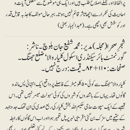
پر الفاظ اور جملے اصلاح طلب ہیں اور ایک ہی موضوع سے متعلق آیات و
احادیث کی تکرار سے اچھا تاثر قائم نہیں ہوتا۔ بہرحال مولف کا جذبہ قابلِ قدر
اور کوشش بھی اچھی ہے۔ (عبدالجبار بھٹی)
شجرِ صحرا (مجلہ) مدیر: محمد شفیع جان بلوچ۔ ناشر:
گورنمنٹ ہائر سیکنڈری اسکول کلیاروالا‘ ضلع جھنگ۔
صفحات: ۱۱۰+ ۸۲۔ قیمت: درج نہیں۔
کلیار والا‘ جھنگ سے کوئی ۵۰ کلومیٹر کے فاصلے پر واقع ایک انتہائی پس ماندہ
گائوں تھا۔ یہاں کے باشندوں کو شہروں کی کوئی سہولت میسرنہیں تھی۔ اس
قصبے کے ایک سپوت حاجی حکیم اللہ بخش کلیار کی ربع صدی کی ان تھک جدوجہد
کے نتیجے میں سڑک بن گئی‘ قریبی نہر پر پل تعمیر ہوا اور اب اس گائوں کا رابطہ
شہروں سے ہو گیا ہے اور یہاں بچوں اور بچیوں کے لیے کئی تعلیمی ادارے بھی