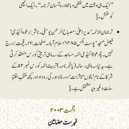
’’ایک ہی وقت میں لفظی و بامحاورہ آسان ترجمہ‘‘۔ ایک اچھی
کوشش۔[
ترجمان الائمہ‘مدیراعلیٰ: مصباح الرحمن یوسفی۔ ناشر: دعوہ اکیڈمی‘
فیصل مسجد‘ پوسٹ بکس ۱۴۸۵‘ اسلام آباد۔ صفحات: ۱۶۔ قیمت: درج
نہیں۔] دعوۃ اکیڈمی ائمہ مساجد کے سہ ماہی تربیتی کورس منعقد کرتی
ہے۔ یہ نیا سہ ماہی رسالہ (یا خبرنامہ) تربیت ائمہ کورس نمبر۵۲ کے
شرکاکے نام‘ پتوں‘ تاثرات‘ دورۂ لاہور کی روداد اور کچھ منتخب اقتبا
سات وغیرہ پر مشتمل ہے۔[
اگست ۲۰۰۳
فہرست مضامین