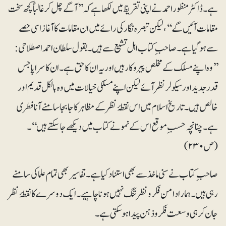
ہے۔ ڈاکٹر منظوراحمد نے اپنی تقریظ میں لکھا ہے کہ ’’آگے چل کرغالباً کچھ سخت
مقامات آئیں گے‘‘، لیکن تبصرہ نگار کی رائے میں ان مقامات کا آغاز اسی حصے
سے ہو گیا ہے۔ صاحب ِ کتاب اہل تشیع سے ہیں۔ بقول سلطان احمد اصطلاحی:
’’وہ اپنے مسلک کے مخلص پیروکار ہیں اور یہ ان کا حق ہے۔ ان کا سراپا جس
قدر جدید اور سیکولر نظر آئے لیکن اپنے مسلکی خیالات میں وہ بالکل قدیم اور
خالص ہیں۔ تاریخ اسلام میں اس نقطۂ نظر کے مظاہر کا جابجا سامنے آنا فطری
ہے۔ چنانچہ حسب ِ موقع اس کے نمونے کتاب میں دیکھے جا سکتے ہیں‘‘۔
(ص ۲۳۰)
صاحب ِ کتاب نے سنی ماخذ سے بھی استناد کیا ہے۔ تفاسیر بھی تمام علما کی سامنے
رہی ہیں۔ ہمارا دامن فکرونظر تنگ نہیں ہونا چاہیے۔ ایک دوسرے کا نقطۂ نظر
جان کر ہی وسعت فکروذہن پیدا ہوسکتی ہے۔