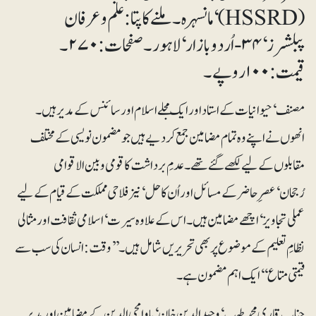
(HSSRD) ‘مانسہرہ۔ ملنے کا پتا: علم و عرفان
پبلشرز‘ ۳۴- اُردو بازار‘ لاہور۔ صفحات: ۲۷۰۔
قیمت: ۱۰۰ روپے۔
مصنف‘ حیوانیات کے استاد اور ایک مجلے اسلام اور سائنس کے مدیر ہیں۔
انھوں نے اپنے وہ تمام مضامین جمع کر دیے ہیں جو مضمون نویسی کے مختلف
مقابلوں کے لیے لکھے گئے تھے۔ عدمِ برداشت کا قومی و بین الاقوامی
رُجحان‘عصرِحاضر کے مسائل اور اُن کا حل‘ نیز فلاحی مملکت کے قیام کے لیے
عملی تجاویز‘اچھے مضامین ہیں۔ اس کے علاوہ سیرت‘ اسلامی ثقافت اورمثالی
نظامِ تعلیم کے موضوع پر بھی تحریریں شامل ہیں۔ ’’وقت: انسان کی سب سے
قیمتی متاع‘‘ ایک اہم مضمون ہے۔
جناب قاری محمد طیب‘وحیدالدین خان‘ باوا محی الدین کے مضامین اور مدیر