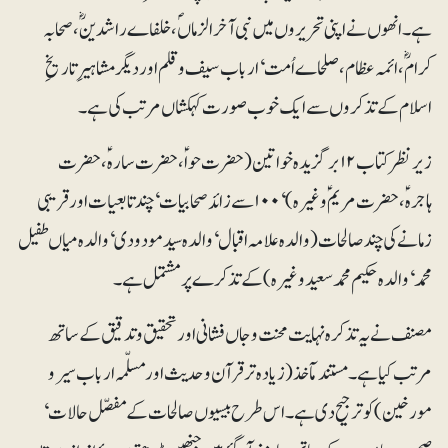
ہے۔ انھوں نے اپنی تحریروں میں نبی آخرالزماںؐ، خلفاے راشدینؓ، صحابہ
کرامؓ، ائمہ عظام، صلحاے اُمت‘ ارباب سیف و قلم اور دیگر مشاہیرِ تاریخِ
اسلام کے تذکروں سے ایک خوب صورت کہکشاں مرتب کی ہے۔
زیرنظر کتاب ۱۲ برگزیدہ خواتین (حضرت حواؑ،حضرت سارہؑ،حضرت
ہاجرہؑ،حضرت مریمؑ وغیرہ)‘ ۱۰۰ سے زائد صحابیات‘ چند تابعیات اور قریبی
زمانے کی چند صالحات (والدہ علامہ اقبال‘ والدہ سید مودودی‘ والدہ میاں طفیل
محمد‘ والدہ حکیم محمد سعید وغیرہ) کے تذکرے پر مشتمل ہے۔
مصنف نے یہ تذکرہ نہایت محنت و جاں فشانی اور تحقیق وتدقیق کے ساتھ
مرتب کیا ہے۔ مستند مآخذ (زیادہ تر قرآن و حدیث اور مسلّمہ ارباب سیر و
مورخین) کو ترجیح دی ہے۔ اس طرح بیسیوں صالحات کے مفصّل حالات‘