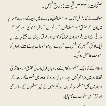
صفحات: ۳۳۲۔ قیمت: درج نہیں۔
مولف نے کفار‘ اہل کتاب اور مسلمانوںکے بارے میں ان کے رویے‘ اسلام
میں ان کے حقوق‘ اور مسلمانوں کے لیے ان کے طرزِ زندگی سے بچنے کے
خدائی احکامات و فرمودات نبویؐ کو محنت اور عرق ریزی سے جمع کیا ہے۔ یہ
ایک لائق تحسین کوشش ہے جس سے ان موضوعات پر نئے لکھنے والوں کو
سہولت حاصل ہوگی۔
اسلام کے نزدیک مسلم اور کافر کے درمیان فرق انسانی حقوق اور معاشرتی
تعلقات میں مزاحم نہیں ہے۔ دورِ نبوت و خلافت میں خصوصاً اور بعد کے
ادوار میں بھی‘مسلم معاشروں اور حکومتوں نے غیرمسلموں کے ساتھ حتی
الوسع حسنِ سلوک سے کام لیا۔