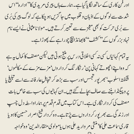
اور فن کاری کے ساتھ لگایا گیا ہے۔ ہمارے ہاں پیری مریدی کا ’’ادارہ‘‘ اس
شدت سے لوگوں کے اذہان و قلوب میں جاگزیں ہوچکا ہے کہ لوگ پیر کی بُری
سے بُری حرکت کو بھی معجزے سے تعبیر کرتے ہیں۔ مولانا عثمانی نے ایسے نام
نہاد بزرگوں کے ’’کشف‘‘ کا بھانڈا بیچ چوراہے کے پھوڑا ہے۔
یہ تمام کہانیاں کسی نہ کسی اخلاقی درس پر منتج ہوتی ہیں لیکن مصنف کا کمال یہ ہے
کہ وہ اپنے اچھوتے کہانی پن‘ رنگا رنگ کرداروں‘ مزے مزے کے مکالموں‘
شگفتہ اسلوب‘ بھرپور تجسس اور سب سے بڑھ کر تجاہلِ عارفانہ سے اسے تبلیغ یا
پروپیگنڈا بننے سے صاف بچا لے گئے ہیں۔ ان کہانیوں کی سب سے خاص بات
مصنف کی کردار نگاری ہے۔ اس کتاب میں قدم قدم پر ہمارا واسطہ دل چسپ
اور زندگی سے بھرپور کرداروں سے پڑتا ہے۔ وہ کردار شیخ اصرار حسین کا ہو یا
قاری سماعت علی کا‘ منشی مروارید علی ہوں یا مولوی منقار الدین‘ وہ خواجہ