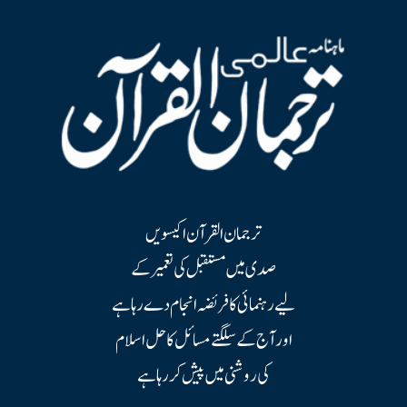
ترجمان القرآن اکیسویں
صدی میں مستقبل کی تعمیر کے
لیے رہنمائی کا فریضہ انجام دے رہا ہے
اور آج کے سلگتے مسائل کا حل اسلام
کی روشنی میں پیش کر رہا ہے