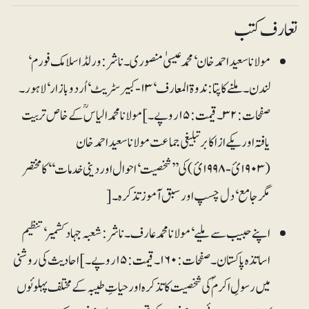
تعارف کتب
مولانا سعید احمد خان‘محمد عیسیٰ منصوری۔ ناشر: ورلڈ اسلامک فورم‘
لندن۔ملنے کا پتا: ندوۃ المعارف‘ ۱۳-کبیرسٹریٹ‘ اُردو بازار‘ لاہور۔
صفحات: ۳۲۔ قیمت: ۱۵ روپے۔] مولانا محمد الیاسؒ کے خاص تربیت
یافتہ اور یکے از اکابر تبلیغی جماعت مولانا سعید احمدخان
(۱۹۰۳ئ-۱۹۹۸ئ) کی ’’شخصیت‘ احوال اور دینی خدمات‘‘کا مختصر
مگر جامع‘ دل چسپ اور سبق آموز تذکرہ۔[
اپنے حبیب سے ملیے‘ مولانا محمد عارف۔ ناشر: شعبہ جہاد کشمیر‘تنظیم
اساتذہ پاکستان۔ صفحات: ۱۶۰۔ قیمت: ۱۵ روپے۔] احادیث کی روشنی
میں رسولِ اکرمؐ کی شخصیت کا تذکرہ اور حیاتِ طیبہ کے مختلف پہلوئوں