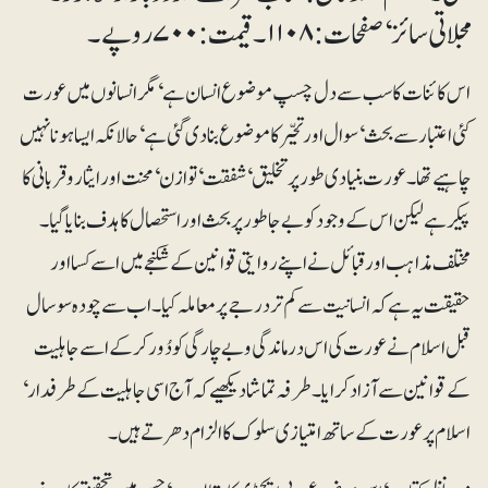
مجلاتی سائز‘ صفحات: ۱۱۰۸۔ قیمت: ۷۰۰ روپے۔
اس کائنات کا سب سے دل چسپ موضوع انسان ہے ‘مگر انسانوں میں عورت
کئی اعتبار سے بحث ‘ سوال اور تحیّرکا موضوع بنا دی گئی ہے‘ حالانکہ ایسا ہونا نہیں
چاہیے تھا۔ عورت بنیادی طور پر تخلیق‘ شفقت ‘ توازن‘ محنت اور ایثاروقربانی کا
پیکر ہے لیکن اس کے وجود کو بے جا طور پر بحث اور استحصال کا ہدف بنایا گیا۔
مختلف مذاہب اور قبائل نے اپنے روایتی قوانین کے شکنجے میں اسے کسا اور
حقیقت یہ ہے کہ انسانیت سے کم تر درجے پر معاملہ کیا۔ اب سے چودہ سوسال
قبل اسلام نے عورت کی اس درماندگی و بے چارگی کو دُور کر کے اسے جاہلیت
کے قوانین سے آزاد کرایا۔ طرفہ تماشا دیکھیے کہ آج اسی جاہلیت کے طرفدار‘
اسلام پر عورت کے ساتھ امتیازی سلوک کا الزام دھرتے ہیں۔