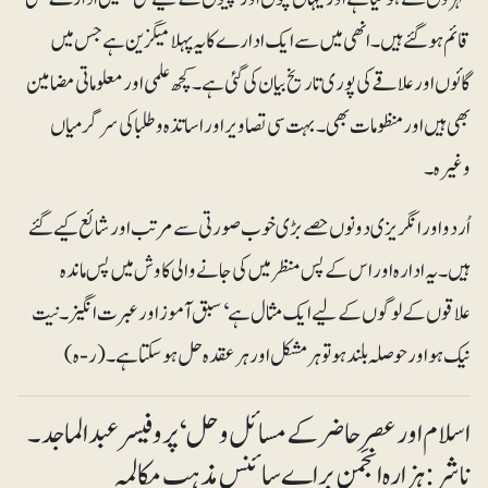
قائم ہوگئے ہیں۔ انھی میں سے ایک ادارے کا یہ پہلا میگزین ہے جس میں
گائوں اور علاقے کی پوری تاریخ بیان کی گئی ہے۔ کچھ علمی اور معلوماتی مضامین
بھی ہیں اور منظومات بھی۔ بہت سی تصاویر اور اساتذہ و طلبا کی سرگرمیاں
وغیرہ۔
اُردو اور انگریزی دونوں حصے بڑی خوب صورتی سے مرتب اور شائع کیے گئے
ہیں۔ یہ ادارہ اور اس کے پس منظر میں کی جانے والی کاوش میں پس ماندہ
علاقوں کے لوگوں کے لیے ایک مثال ہے‘ سبق آموز اور عبرت انگیز۔ نیت
نیک ہو اور حوصلہ بلند ہو تو ہر مشکل اور ہر عقدہ حل ہوسکتا ہے۔ (ر-ہ)
اسلام اور عصرِحاضر کے مسائل و حل‘ پروفیسر عبدالماجد۔
ناشر: ہزارہ انجمن براے سائنس مذہب مکالمہ