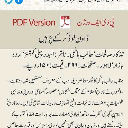
تذکار صالحات‘ طالب ہاشمی۔ ناشر: البدر پبلی کیشنز‘ اُردو
بازار‘ لاہور۔ صفحات: ۲۹۶۔ قیمت: ۱۵۰ روپے۔
جناب طالب ہاشمی کا شمار معاصر دینی ادب کے معروف مصنفین میں ہوتا ہے--
- انھوں نے تاریخ اسلام کے مختلف شعبوں‘ خصوصاً اسلامی اور دینی و مذہبی
شخصیات پر ۵۰ سے زائد نہایت وقیع تصانیف و تالیفات شائع کی ہیں۔ وہ تاریخ
اسلام پر گہری نظر کے ساتھ‘ بنیادی مصادر سے براہِ راست اخذ و اکتساب کا
سلیقہ رکھتے ہیں اور زبان و بیان پر بھی انھیں پوری دسترس اور قدرت حاصل