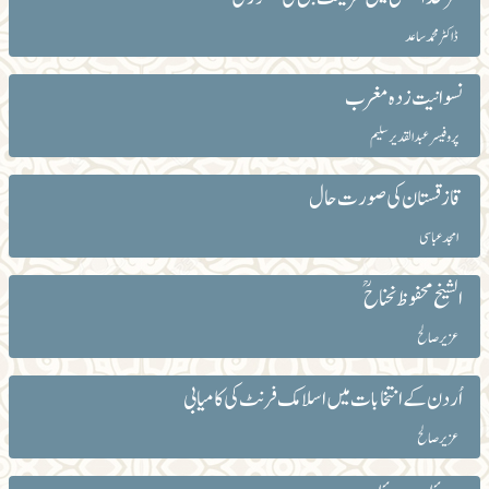
ڈاکٹر محمد ساعد
نسوانیت زدہ مغرب
پروفیسر عبدالقدیر سلیم
قازقستان کی صورت حال
امجد عباسی
الشیخ محفوظ نحناح ؒ
عزیرصالح
اُردن کے انتخابات میں اسلامک فرنٹ کی کامیابی
عزیر صالح