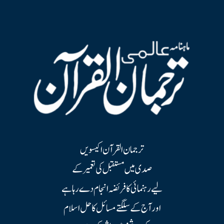
ترجمان القرآن اکیسویں
صدی میں مستقبل کی تعمیر کے
لیے رہنمائی کا فریضہ انجام دے رہا ہے
اور آج کے سلگتے مسائل کا حل اسلام