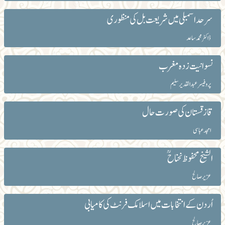
سرحد اسمبلی میں شریعت بل کی منظوری
ڈاکٹر محمد ساعد
نسوانیت زدہ مغرب
پروفیسر عبدالقدیر سلیم
قازقستان کی صورت حال
امجد عباسی
الشیخ محفوظ نحناح ؒ
عزیرصالح
اُردن کے انتخابات میں اسلامک فرنٹ کی کامیابی
عزیر صالح