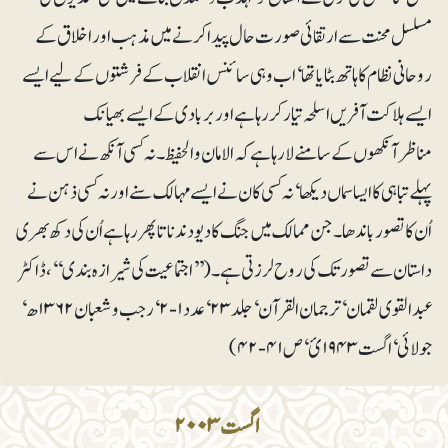
مسلسل محنت سے ارتقائی صورت حال پیداکرنے میں مذہب اور اخلاق کے
روحانی نظام کا ہاتھ بٹایا تھا‘ اب وہی سائنس انقلاب کے فرشتوں کے لیے ایسے
ایسے ہلاکت آفریں اسلحہ تیار کر رہا ہے اور بربادی کے ایسے بھیانک
مناظرآنکھوں کے سامنے لا رہا ہے کہ الامان والحفیظ۔ نہ کسی آنکھ نے اس سے
پہلے تباہی کا ایسا سماں دیکھا‘ نہ کسی کان نے ایسے مہالک سنے اور نہ کسی ذہن نے
اُن کا تصور باندھا۔ جن ممالک میں جنگ کا دیو دندناتا پھر رہا ہے اُن کی دکھ بھری
داستان سے تصور تک کی روح لرزتی ہے۔ (’’اجتماعیت کی شیرازہ بندی‘‘، ڈاکٹر
عبدالقوی لقمان‘ ترجمان القرآن‘ جلد ۲۳‘ عدد ۱-۲‘ رجب و شعبان ۱۳۶۲ھ‘
جولائی ‘اگست ۱۹۴۳ئ‘ ص ۴۱-۴۲)
اگست ۲۰۰۳