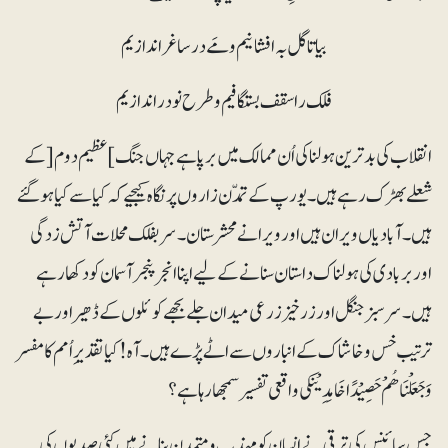
بیاتاگل بہ افشانیم ومَے در ساغر اندازیم
فلک را سقف بستگافیم و طرح نودراندازیم
انقلاب کی بدترین ہولناکی اُن ممالک میں برپا ہے جہاں جنگ ] عظیم دوم[ کے
شعلے بھڑک رہے ہیں۔ یورپ کے تمدّن زاروں پر نگاہ کیجیے کہ کیا سے کیا ہوگئے
ہیں۔ آبادیاں ویران ہیں اور ویرانے محشرستان۔ سربفلک محلات آتش زدگی
اور بربادی کی ہولناک داستان سنانے کے لیے اپنا انجرپنجرآسمان کو دکھا رہے
ہیں۔ سرسبز جنگل اور زرخیززرعی میدان جلے بجھے کوئلوں کے ڈھیر اور بے
ترتیب خس و خاشاک کے انباروں سے اٹے پڑے ہیں۔ آہ! کیا تقدیرِ اُمم کا مفسر
وَجَعَلْنَاھُمْ حَصِیْدًا خَامِدِیْنکی واقعی تفسیر سمجھا رہا ہے؟
جس سائنس کی ترقی نے انسان کو مہذب و متمدن بنانے میں کئی صدیوں کی