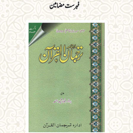
فہرست مضامین