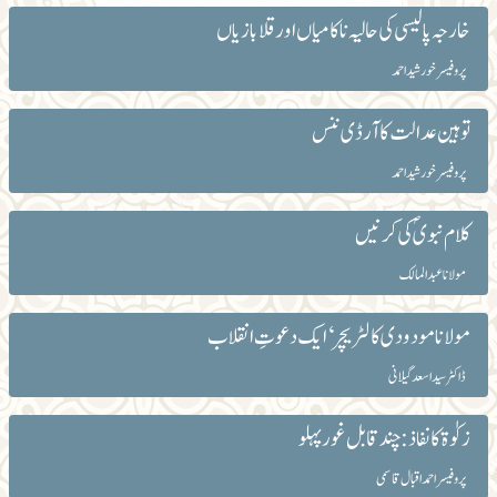
خارجہ پالیسی کی حالیہ ناکامیاں اور قلابازیاں
پروفیسر خورشید احمد
توہین عدالت کا آرڈی ننس
پروفیسر خورشید احمد
کلام نبویؐ کی کرنیں
مولانا عبد المالک
مولانا مودودی کا لٹریچر‘ ایک دعوتِ انقلاب
ڈاکٹر سید اسعد گیلانی
زکوٰۃ کا نفاذ : چند قابل غور پہلو
پروفیسر احمد اقبال قاسمی