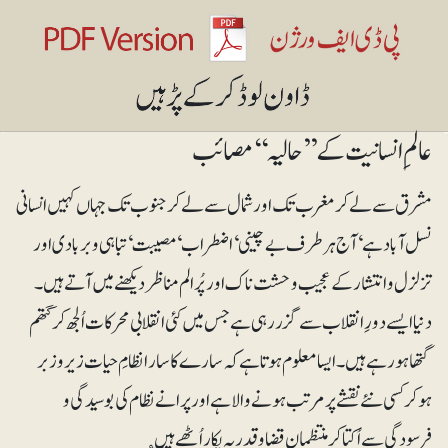
عالمِ انسانیت کے ’’حالیہ‘‘مصائب
مشرق سے لے کر مغرب تک اور شمال سے لے کر جنوب تک جہاں کہیں انسانی
نسل آباد ہے‘ آج ہر طرف بے چینی‘ اضطراب‘ مصیبت‘ تباہی و بربادی اور
تزلزل و انتشار کے عجیب وحشت ناک اور پُرالم مناظر دیکھنے میں آتے ہیں۔
دنیا ایسے دورِ انقلاب سے گزر رہی ہے جس میں کئی انقلابی محرکات اُلجھ کر گتھم
گتھا ہو رہے ہیں۔ ایسا معلوم ہوتا ہے کہ سارے کا سارا نظامِ حیات زیروزبر
ہوکر کسی نئے نقشے پر مرتب ہونے والا ہے اور پرانے نظام کی بوسیدگی و
فرسودگی سے اُکتا کر منتظمانِ قضا و قدر یہ پکار اُٹھے ہیں ؎