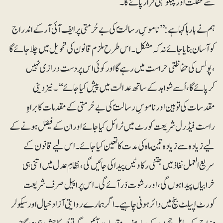
سے غفلت اور پہلوتہی قرار پائے گا۔
ہم نے بارہا کہا ہے :’’ناموسِ رسالتؐ کی بے حُرمتی پر ایف آئی آر کے اندراج
کو آسان بنایا جائے نہ کہ مشکل۔ اس طرح ملزم قانون کی تحویل میں چلا جائے گا
، پولس کی حفاظتی حراست میں رہے گااور کوئی اس پر دست درازی نہیں
کرپائے گا، اُسے شواہد کے ساتھ عدالت میں پیش کیا جائے‘‘۔ نیز دینی
مقدسات کی توہین اور ناموسِ رسالتؐ کی بے حُرمتی کے مقدمات کا براہِ
راست فیڈرل شریعت کورٹ میں ٹرائل کیا جائے اور ان کے فیصَل ہونے کے
لیے زیادہ سے زیادہ تین ماہ کی مدت کا تعین کیا جائے۔ اس لیے قانون کے
سریع العمل نفاذ میں جتنی رکاوٹیں پیدا کی جائیں گی، نظامِ عدل میں اتنی ہی
خرابیاں پیدا ہوں گی، اور رشوت دَر آئے گی۔ اس پر اپیل صرف شریعت
کورٹ اپیلٹ بنچ میں دائر ہونی چاہیے۔ اگر ہمارے روایتی آزاد خیال اور سیکولر