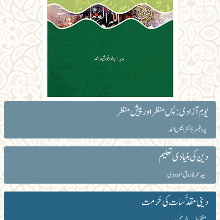
یومِ آزادی: پس منظر اور پیش منظر
پروفیسر ڈاکٹر انیس احمد
دین کی بنیادی تعلیم
سید عمر فاروق مودودی
دینی مقدَّسات کی حُرمت
مفتی منیب الرحمٰن