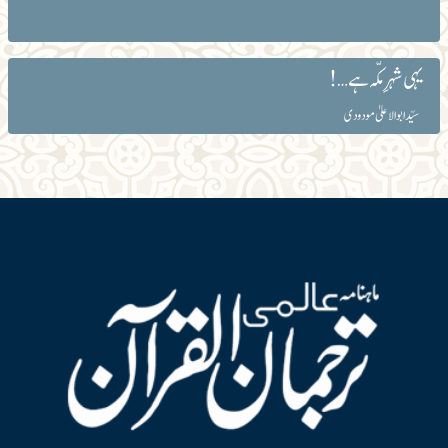
یہی شہرِ مکّہ ہے…!
سیّد ابوالاعلیٰ مودودی