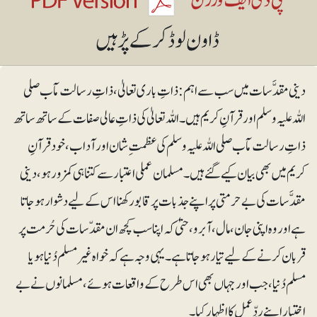
دینی مقدَّسات میں سب سے اہم: ذاتِ باری تعالیٰ ، ذاتِ رسالت مآب صلی
اللہ علیہ وسلم اور قرآنِ کریم ہیں۔اللہ تعالیٰ کی ذاتِ عالی صفات کے ساتھ ساتھ
ذاتِ رسالت مآب صلی اللہ علیہ وسلم کی عظمتِ شان اور آداب، خود قرآنِ
کریم میں بھی بیان کیے گئے ہیں۔ مسلمان عملی اعتبار سے کتنا ہی کمزور ہو، دینی
مقدَّسات کی بے حرمتی پر اپنے جذبات پر قابو رکھنا اس کے لیے دشوار ہوجاتا
ہے اوروہ اپنی جان ،مال ،آبرو، حتیٰ کہ اپناسب کچھ ان مقدّسات کی حُرمت پر
قربان کرنے کے لیے تیار ہوجاتا ہے۔ یہی وجہ ہے کہ خواہ غیرمسلم دُنیا ہو یا
مسلم دُنیا، جب اور جہاں بھی اس طرح کے واقعات ہوئے ، مسلمانوں نے بے
اختیار اپنے ردِّعمل کا اظہار کیا ۔