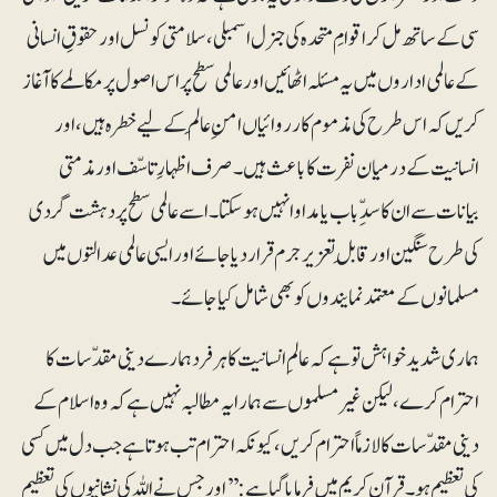
سی کے ساتھ مل کراقوامِ متحدہ کی جنرل اسمبلی ،سلامتی کونسل اور حقوقِ انسانی
کے عالمی اداروں میں یہ مسئلہ اٹھائیں اور عالمی سطح پراس اصول پر مکالمے کا آغاز
کریں کہ اس طرح کی مذموم کارروائیاں امنِ عالَم کے لیے خطرہ ہیں، اور
انسانیت کے درمیان نفرت کا باعث ہیں ۔ صرف اظہارِ تاسّف اور مذمتی
بیانات سے ان کا سدِّباب یا مداوا نہیں ہوسکتا۔ اسے عالمی سطح پر دہشت گردی
کی طرح سنگین اور قابلِ تعزیرجرم قرار دیا جائے اور ایسی عالمی عدالتوں میں
مسلمانوں کے معتمد نمایندوں کو بھی شامل کیا جائے۔
ہماری شدید خواہش تو ہے کہ عالمِ انسانیت کا ہر فرد ہمارے دینی مقدّسات کا
احترام کرے، لیکن غیر مسلموں سے ہمارایہ مطالبہ نہیں ہے کہ وہ اسلام کے
دینی مقدّسات کا لازماًاحترام کریں،کیونکہ احترام تب ہوتا ہے جب دل میں کسی
کی تعظیم ہو۔ قرآنِ کریم میں فرمایا گیا ہے:’’اور جس نے اللہ کی نشانیوں کی تعظیم