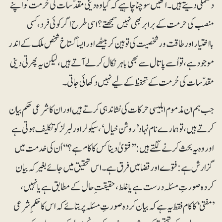
دھمکی دیتے ہیں۔ انھیں سوچنا چاہیے کہ کیا وہ دینی مقدّسات کی حُرمت کو اپنے
منصب کی حرمت کے برابر بھی نہیں سمجھتے؟اسی طرح اگر کوئی فرد، کسی
بااختیار اور طاقت ور شخصیت کی توہین کر بیٹھے اور ایسا گستاخ شخص ملک کے اندر
موجود ہے، تو اُسے پاتال سے بھی باہر نکال کر لے آتے ہیں، لیکن یہ پھرتی دینی
مقدّسات کی حُرمت کے تحفظ کے لیے نہیں دکھائی جاتی۔
جب ہم ان مذموم ابلیسی حرکات کی نشاندہی کرتے ہیں اور ان کا شرعی حکم بیان
کرتے ہیں، تو ہمارے نام نہاد ’روشن خیال‘، سیکولر اور لبرلز کو تکلیف ہوتی ہے
اور وہ یہ بحث کرنے لگتے ہیں: ’’فتویٰ دینا کس کا کام ہے؟‘‘اُن کی خدمت میں
گزارش ہے :فتوے اور قضا میں فرق ہے۔اس تحقیق میں جائے بغیر کہ بیان
کردہ صورتِ مسئلہ درست ہے یا غلط، حقیقتِ حال کے مطابق ہے یا نہیں،
’مفتی ‘کا کام فقط یہ ہے کہ بیان کردہ صورتِ مسئلہ پر بتائے کہ اس کا حکمِ شرعی