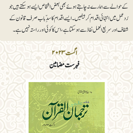
کے حوالے سے ہمارے نہ چاہتے ہوئے بھی بعض اشخاص ایسے ہوسکتے ہیں جو
رَدعمل میں انتہائی اقدام کر بیٹھیں۔ ایسے اقدام کا سدِّباب صرف قانون کے
شفاف اور سریع العمل نفاذ سے ہوسکتا ہے ،اس کا کوئی اور راستہ نہیں ہے۔
اگست ۲۰۲۳
فہرست مضامین