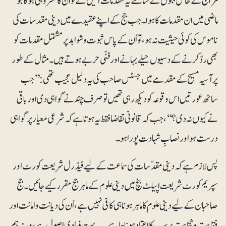
مزاج کے حامل ججوں کے سامنے یہ مقدمات آئیں گے تو اُن کا حشر وہی ہوگا جو
ماضی میں ان مقدمات کا ہوا۔ جب جج کے اپنے عقیدے میں دینی مقدسات کی
ناموس کی کوئی حیثیت نہ ہو ،تو اُن کے پاس ثبوت وشواہد پر مشتمل مقدمات کو
بھی ردّکرنے کے دسیوں حیلے بہانے اور فنّی حربے ہوتے ہیں۔ مثال کے طور
پر آسیہ مسیح کے مقدمے میں جسٹس صاحب کی یہ دلیل عجیب تھی :’’جب
ساٹھ عورتیں اس وقوعہ کو دیکھ رہی تھیں تو صرف چند نے گواہی دی اور باقی
نے کیوں نہ دی؟‘‘، جب کہ قانونی تقاضا فقط یہ ہوتا ہے کہ شرعی معیار پر گواہی
درست ہو اور نصابِ شہادت پورا ہو۔
پس لازم ہے کہ دینی مقدّسات کی سماعت کے لیے فیڈرل شریعت کورٹ اور
سپریم کورٹ شریعت اپیلٹ بنچ میں دینی علوم کے ماہر جج مقرر کیے جائیں۔ جج
صاحبان کے لیے دینی علوم کا ماہر ہونا ہی کافی نہیں ہے ،اُن کی دیانت وامانت اور
فقاہت وثقاہت پر سب کا اعتماد ہونا چاہیے۔ یہ بہت بنیادی اصول ہے، ورنہ ہم