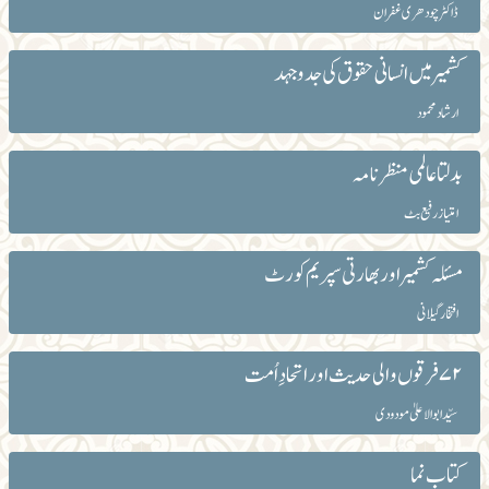
ڈاکٹر چودھری غفران
کشمیر میں انسانی حقوق کی جدوجہد
ارشاد محمود
بدلتا عالمی منظرنامہ
امتیاز رفیع بٹ
مسئلہ کشمیر اور بھارتی سپریم کورٹ
افتخار گیلانی
۷۲فرقوں والی حدیث اور اتحادِ اُمت
سیّد ابوالاعلیٰ مودودی
کتاب نما