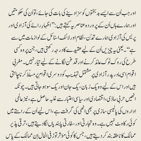
اور جب اُن سے ایسے بدبختوں کو سزا دینے کی بات کی جائے، تواُن کی حکومتیں
اور ہمارے ہاں اُن کے پروردہ عناصر یہ کہتے ہیں: ’’اظہارِ رائے کی آزادی اور
پریس کی آزادی ہمارے تمدّن، نظام اور لائف اسٹائل کے لوازمات میں سے
ہے‘‘۔ یعنی یہ چیزیں اُن کے لیے عقیدے کا درجہ رکھتی ہیں، جن پر وہ کسی
طرح کی روک ٹوک عائد کرنے اور قدغن لگانے کے لیے تیار نہیں۔ مغربی
اقوام ا سی مادر پدر آزاد ی پر مشتمل تہذیب کو دوسری اقوام پر مسلّط کرنا چاہتی
ہیں اور اس کے لیے وہ یک زبان ،یک جان اور یک سو ہوجاتی ہیں۔ چونکہ
انھیں حربی ، مادّی ، اقتصادی اور سیاسی اعتبار سے غلبہ حاصل ہے،نیز عالمی
اداروں کی پالیسی سازی پر بھی انھی کی گرفت ہے ، اس لیے اُن کے راستے میں
کوئی رکاوٹ نہیں ہے۔ وہ تجارتی اور سفارتی پابندیاں لگادیتے ہیں، ترقی پذیر
ممالک کا ناطقہ بند کردیتے ہیں، جس کا کوئی مؤثرتوڑ فی الحال اِن ممالک کے پاس