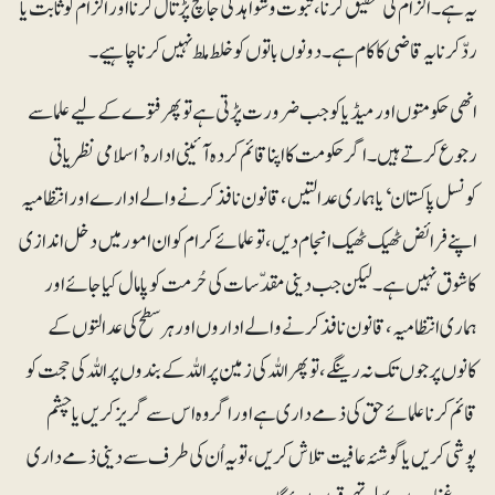
یہ ہے۔ الزام کی تحقیق کرنا ،ثبوت وشواہد کی جانچ پڑتال کرنا اورالزام کو ثابت یا
ردّ کرنا یہ قاضی کا کام ہے۔ دونوں باتوں کو خلط ملط نہیں کرنا چاہیے۔
انھی حکومتوں اور میڈیا کو جب ضرورت پڑتی ہے تو پھر فتوے کے لیے علما سے
رجوع کرتے ہیں۔ اگر حکومت کا اپنا قائم کردہ آئینی ادارہ ’اسلامی نظریاتی
کونسل پاکستان‘ یا ہماری عدالتیں، قانون نافذ کرنے والے ادارے اور انتظامیہ
اپنے فرائض ٹھیک ٹھیک انجام دیں ،تو علمائے کرام کو ان امور میں دخل اندازی
کا شوق نہیں ہے ۔لیکن جب دینی مقدّسات کی حُرمت کو پامال کیا جائے اور
ہماری انتظامیہ ، قانون نافذ کرنے والے اداروں اور ہر سطح کی عدالتوں کے
کانوں پر جوں تک نہ رینگے ،توپھر اللہ کی زمین پر اللہ کے بندوں پر اللہ کی حجت کو
قائم کرنا علمائے حق کی ذمے داری ہے اور اگروہ اس سے گریز کریں یا چشم
پوشی کریں یا گوشۂ عافیت تلاش کریں ، تو یہ اُن کی طرف سے دینی ذمے داری