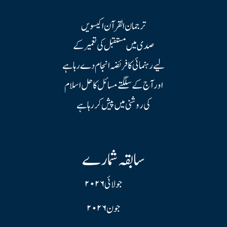
ترجمان القرآن اکیسویں
صدی میں مستقبل کی تعمیر کے
لیے رہنمائی کا فریضہ انجام دے رہا ہے
اور آج کے سلگتے مسائل کا حل اسلام
کی روشنی میں پیش کر رہا ہے
سابقہ شمارے
جولائی ۲۰۲۶
جون ۲۰۲۶