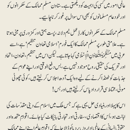
عالمی امور میں کسی کی اہمیت کو دیکھتی ہے۔ستاون مسلم ممالک کے حکمرانوں کو
اور خود عام مسلمانوں کو بھی اس سوال پر غور کرنا چاہیے۔
مسلم ممالک کے حکمرانوں کا ردِّعمل نیم دلانہ ،پست ہمتی اور کمزوری پر مبنی ہوتا
ہے۔ علامتی طور پر مسلم ممالک کا ایک فورم ’اسلامی تعاون تنظیم‘ ہے، اسے
عربی میں مُنَظِّمَۃُ التَّعَاوُنِ الْاِسْلَامی کہاجاتا ہے۔لیکن اس میں تنظیم ، تعاون ، اتحاد
اور تحریک کی حقیقی روح موجود نہیں ہے، بس دفع الوقتی اور اپنے عوام کے
جذبات کو ٹھنڈا کرنے کے لیے وہ ایک آدھ اجلاس کرلیتے ہیں، کوئی چھوٹی
موٹی، محتاط سی قرار داد پاس کرلیتے ہیں اور بس!
اس کا پہلا اور بنیادی حل یہی ہے کہ جس ملک میں اسلام کے دینی مقدّسات کی
اہانت ہو، اُس کا اقتصادی ، سفارتی اورتجارتی بائیکاٹ کیا جائے۔ اقوامِ متحدہ اور
حقوقِ انسانی کے عالَمی اداروں پر دبائو ڈالا جائے کہ اقوامِ عالَم اپنے اپنے ممالک