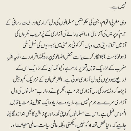
نہیں ہے۔
وہی مغربی اقوام، جن کی حکومتیں مسلمانوں کی دل آزاری اور اذیت رسانی کے
جرم کو پریس کی آزادی اور اظہارِ رائے کی آزادی کے پُرفریب نعروں کی
آڑمیں تحفظ دیتی ہیں ،وہاں اگر کوئی جرمنی میں یہودیوں کی نسل کشی
(ہولوکاسٹ) کا انکار کرے یا اسے محض افسانوی پروپیگنڈا قرار دے، تو یہ اہلِ
مغرب کے نزدیک قابلِ تعزیر جرم ہے، کیونکہ اُن کے نزدیک اس کے
ذریعے یہودیوں کی دل آزاری ہوتی ہے ۔الغرض اُن کے نزدیک کم وبیش
ڈیڑھ کروڑ یہود کی دل آزاری جرم ہے ،مگر پونے دو ارب مسلمانوں کی دل
آزاری سرے سے جرم نہیں ہے، زیادہ سے زیادہ ایک قابلِ مذمت یا قابلِ
افسوس فعل ہے۔ اس سے مسلمانوں کو اپنی قدراور پوزیشن کا بھی اندازہ لگالینا
چاہیے کہ دنیا محض تعداد کو نہیں دیکھتی، بلکہ عالمی سیاست ،عالمی معیشت اور