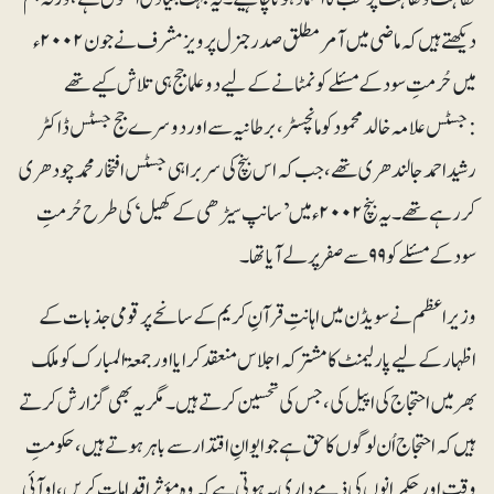
دیکھتے ہیں کہ ماضی میں آمرمطلق صدر جنرل پرویز مشرف نے جون۲۰۰۲ء
میں حُرمتِ سود کے مسئلے کو نمٹانے کے لیے دو علما جج ہی تلاش کیے تھے
:جسٹس علامہ خالد محمود کو مانچسٹر، برطانیہ سے اور دوسرے جج جسٹس ڈاکٹر
رشید احمد جالندھری تھے، جب کہ اس بنچ کی سربراہی جسٹس افتخار محمد چودھری
کر رہے تھے۔یہ بنچ ۲۰۰۲ء میں ’سانپ سیڑھی کے کھیل‘ کی طرح حُرمتِ
سود کے مسئلے کو ۹۹سے صفر پر لے آیاتھا۔
وزیر اعظم نے سویڈن میں اہانتِ قرآنِ کریم کے سانحے پر قومی جذبات کے
اظہار کے لیے پارلیمنٹ کا مشترکہ اجلاس منعقد کرایا اور جمعۃ المبارک کو ملک
بھر میں احتجاج کی اپیل کی، جس کی تحسین کرتے ہیں ۔مگر یہ بھی گزارش کرتے
ہیں کہ احتجاج اُن لوگوں کا حق ہے جو ایوانِ اقتدار سے باہر ہوتے ہیں، حکومتِ
وقت اور حکمرانوں کی ذمے داری یہ ہوتی ہے کہ وہ مؤثر اقدامات کریں ، او آئی