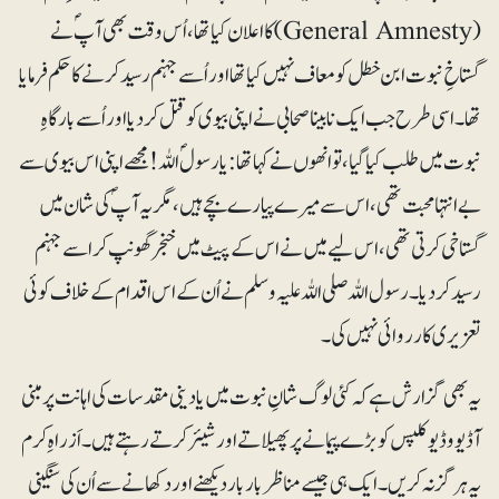
(General Amnesty) کا اعلان کیا تھا ،اُس وقت بھی آپؐ نے
گستاخِ نبوت ابن خطل کو معاف نہیں کیا تھا اور اُسے جہنم رسید کرنے کا حکم فرمایا
تھا۔ اسی طرح جب ایک نابینا صحابی نے اپنی بیوی کو قتل کردیا اور اُسے بارگاہِ
نبوت میں طلب کیا گیا،تو انھوں نے کہا تھا:یارسولؐ اللہ! مجھے اپنی اس بیوی سے
بے انتہا محبت تھی ،اس سے میرے پیارے بچے ہیں، مگر یہ آپؐ کی شان میں
گستاخی کرتی تھی، اس لیے میں نے اس کے پیٹ میں خنجر گھونپ کر اسے جہنم
رسید کردیا۔ رسول اللہ صلی اللہ علیہ وسلم نے اُن کے اس اقدام کے خلاف کوئی
تعزیری کارروائی نہیں کی۔
یہ بھی گزارش ہے کہ کئی لوگ شانِ نبوت میں یا دینی مقدسات کی اہانت پر مبنی
آڈیو وڈیوکلپس کو بڑے پیمانے پر پھیلاتے اور شیئر کرتے رہتے ہیں۔ اَزراہِ کرم
یہ ہرگز نہ کریں۔ ایک ہی جیسے مناظر بار بار دیکھنے اور دکھانے سے اُن کی سنگینی