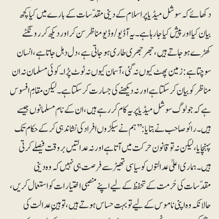
دکھائے کہ سوشل میڈیا پر اسلام کے دینی مقدّسات کے بارے میں کیا کچھ
بیان کیا اور پیش کیا جارہا ہے۔ یہ آڈیو /وڈیو مناظر سن کر اور دیکھ کر رونگٹے
کھڑے ہوجاتے ہیں، جھرجھری طاری ہوجاتی ہے، دل دہل جاتا ہے،انسان
سوچتا ہے: زمین پھٹ کیوں نہ گئی ،آسمان کیوں نہ ٹوٹ پڑا۔ کوئی مسلمان نہ ان
مناظر کو بیان کرسکتا ہے اور نہ دیکھنے کی جسارت کرسکتا ہے۔ لیکن مقامِ افسوس
ہے کہ جو لوگ سوشل میڈیا پر یہ کام کر رہے ہیں، ان کے نام مسلمانوں جیسے
ہیں ۔ رائو صاحب نے بتایا :’’ہم نے سیکڑوں افراد کی نشاندہی کرکے حکام تک
پہنچایا ، لیکن نہ تو قانون حرکت میں آتا ہے اورنہ عدالتیں بروقت فیصلے کرتی
ہیں۔ہماری اعلیٰ عدالتوں کو سیاسی تھیٹر سے فرصت ہی نہیں کہ وہ دینی
مقدّسات کی حُرمت کے تحفظ کے لیے اپنے منصبی اختیارات کو استعمال کریں،
حالانکہ وہ اپنی ناموس کے لیے تو بہت حساس ہوتے ہیں، توہینِ عدالت کی