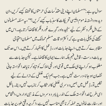
سوال یہ ہے :’’مسلمان اپنے دینی مقدَّسات کی حرمتوں کا تحفظ کیسے کریں، ان
دیدہ و دانستہ مذموم ابلیسی تحریکات کا سدِّباب کیسے کریں؟‘‘، یہ مسئلہ مسلمانوں
کے اہلِ فکر ونظر کے لیے سنجیدہ اور گہرے غوروفکر کا تقاضا کرتا ہے۔ اس میں
سمجھنے کی پہلی بات یہ ہے کہ اکثر اوقات مسلم ممالک میں مسلمان احتجاجی
مظاہرے کرتے ہیں،اپنے جذبات اور ردِّعمل کا اظہار کرتے ہیں۔ اس حد تک
یہ بات درست ، قابلِ فہم بلکہ ہمارے ایمان کا تقاضاہے ۔ لیکن جذبات سے
مغلوب ہوکر اپنے ہی ملک میں قومی اور نجی املاک کو تباہ کرنا یا خدانخواستہ جانی
نقصان ہوجانا، درست نہیں ہے۔ جب ہم ایک غلطی کے ازالے کے لیے
نکلیں تو ردِّعمل میں ہمیں دوسری غلطی کا ارتکاب کرنا زیب نہیں دیتا۔ بالکل
اسی طرح خدانخواستہ ملک کے اندر یا باہر دوسروں کے مذہبی اداروں ،اشخاص
اورسفارت خانوںپر حملہ کرنا بھی مناسب نہیں ہے ، اگرچہ وقتی طور پر جذبات