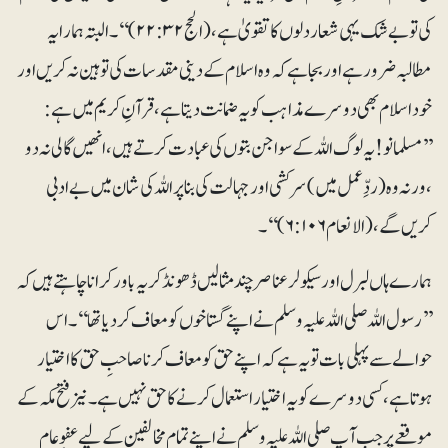
کی تو بے شک یہی شعار دلوں کا تقویٰ ہے ،(الحج۲۲:۳۲)‘‘۔ البتہ ہمارا یہ
مطالبہ ضرور ہے اور بجا ہے کہ وہ اسلام کے دینی مقدسات کی توہین نہ کریں اور
خود اسلام بھی دوسرے مذاہب کو یہ ضمانت دیتا ہے، قرآنِ کریم میں ہے:
’’مسلمانو!یہ لوگ اللہ کے سوا جن بتوں کی عبادت کرتے ہیں ،انھیں گالی نہ دو
،ورنہ وہ (ردِّعمل میں)سرکشی اور جہالت کی بنا پر اللہ کی شان میں بے ادبی
کریں گے ،(الانعام۶:۱۰۶)‘‘۔
ہمارے ہاں لبرل اور سیکولر عناصر چند مثالیں ڈھونڈ کر یہ باور کرانا چاہتے ہیں کہ
’’رسول اللہ صلی اللہ علیہ وسلم نے اپنے گستاخوں کو معاف کردیا تھا‘‘۔ اس
حوالے سے پہلی بات تو یہ ہے کہ اپنے حق کو معاف کرنا صاحبِ حق کا اختیار
ہوتا ہے ، کسی دوسرے کو یہ اختیار استعمال کرنے کا حق نہیں ہے۔ نیز فتح مکہ کے
موقعے پر جب آپ صلی اللہ علیہ وسلم نے اپنے تمام مخالفین کے لیے عفوِ عام