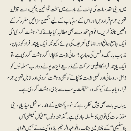
میں دینی مقدسات کی اہانت کے بارے میں سخت قوانین بنائیں ، اسے قابلِ
تعزیر جرم قرار دیں اور اس کے سدِّباب کے لیے سنگین سزائیں مقرر کرکے
انھیں نافذ کریں۔ اقوامِ متحدہ سے بھی مطالبہ کیا جائے کہ’دہشت گردی‘کی
ایک جامع و مانع اوراجماعی تعریف کی جائے ، کیونکہ ایک یا چند افراد کوزبان،
مذہب یا رنگ ونسل کی بنیاد پر جسمانی اذیت پہنچانا اگردہشت گردی ہے، تو
ایک یا چند افراد کاابلیسی حرکت کے ذریعے ڈیڑھ پونے دو ارب مسلمانوں کو
ذہنی ، روحانی اور قلبی اذیت پہنچانے کو بھی دہشت گردی اور قابلِ تعزیر جرم
قرار دیا جائے، کیونکہ درحقیقت یہ سب سے بڑی دہشت گردی ہے۔
یہاں یہ بات بھی پیش نظر رہے کہ خود پاکستان کے اندر سوشل میڈیا پر دینی
مقدّسات کی توہین کا سلسلہ جاری ہے۔ گذشتہ دنوں ’’لیگل کمیشن آن
بلاسفیمی‘‘کے چیئرمین جناب رائوعبدالرحیم ایڈووکیٹ نے ہمیں شواہد