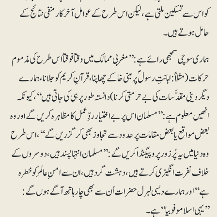
کو اس سے تسکین ملتی ہے، لیکن اس طرح کے عوامل آخر کار منفی نتائج کے
حامل ہوتے ہیں ۔
ہماری سوچی سمجھی رائے ہے :’’مغربی ممالک میں وقتاً فوقتاً اس طرح کی مذموم
حرکات (مثلاً: اہانتِ رسولؐ پر مبنی خاکے چھاپنا، قرآنِ کریم کو جلانا ، ہمارے
دیگر دینی مقدَّسات کی بے حرمتی کرنا) دانستہ طور پر ہی کی جاتی ہیں‘‘ ، کیونکہ
انھیں معلوم ہے : ’’مسلمان اس پر بے اختیار ردِّعمل کا مظاہرہ کریں گے اور وہ
بعض مواقع یابعض مقامات پر حدود سے تجاوز بھی کر گزریں گے ‘‘، اس طرح
وہ دنیا میں یہ پُرزور پروپیگنڈا کریں گے :’’مسلمان انتہا پسند ہیں، دوسروں کے
خلاف نفرت انگیزی کرتے ہیں، دہشت گرد ہیں ، ان سے امنِ عالَم کو خطرہ
ہے‘‘ اور ہمارے دیسی لبرل حضرات اُن سے بھی چار ہاتھ آگے ہوں گے:
’’یہی اسلاموفوبیا‘‘ ہے۔