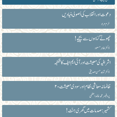
دعوت اور انقلاب کی اُصولی بنیادیں
خرم مراد
چھوٹے گناہوں سے بچیے!
ڈاکٹر طاہرمسعود
اشرافیہ کی معیشت اور آئی ایم ایف کا شکنجہ
ڈاکٹر شاہد حسن صدیقی
ظالمانہ معاشی نظام اور سودی معیشت-۲
پروفیسر محمد خالد اعظمی
کشمیر: صدمات میں گھری جنّت!