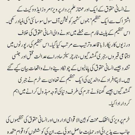
نے انسانی حقوق کے ایک اور ممتاز علَم بردار پرویز امروز ایڈووکیٹ کے
اشتراک سے ایک تنظیم’ جموں کشمیر کولیشن آف سول سوسائٹی‘ کی بنیاد رکھی۔
اس تنظیم کے پلیٹ فارم سے خطے میں ہونے والی انسانی حقوق کی خلاف
ورزیوں کا ریکارڈ باقاعدہ ترتیب سے مرتب کیا گیا۔ اس تنظیم کی رپورٹوں میں
اجتماعی قبروں، جبری گمشدگیوں، ٹارچرسیلز، ماوراے عدالت قتل اورجنسی
تشدد جیسے انسانی حقوق کی پامالیوں کے چونکا دینے والے واقعات بیان کیے گئے
ہیں۔ لاپتا افراد کے والدین کی ایک تنظیم کے تعاون سے خرم نے جبری
گمشدگیوں جیسے گھناؤنے جرم کی طرف دنیا کی توجہ مبذول کرانے میں اہم
کردار ادا کیا۔
خرم پرویز کی انتھک محنت کو بین الاقوامی اداروں اور انسانی حقوق کی تنظیموں کی
جانب سے پذیرائی اور حمایت حاصل ہوئی ہے۔ ان کی کوششوں کو اقوام متحدہ