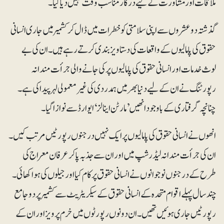
ملاقات اور مشاورت کے لیے درکار مناسب وقت نہیں دیاگیا۔
گذشتہ دوعشروں سے اپنی سلامتی کو خطرات میں ڈال کر کشمیر میں جاری انسانی
حقوق کی پامالیوں کے واقعات کی دستاویز بندی کرتے رہے ہیں۔ ان کی بے
لوث خدمات اور انسانی حقوق کی پامالیوں پر کی جانے والی جرأت مندانہ
رپورٹنگ نے ان کے لیے دنیا بھر میں ہمدردی کی غیرمعمولی لہر پیدا کی ہے۔
چنانچہ گرفتاری کے باوجود انھیں ’مارٹن اینالز‘ ایوارڈ سے نوازاگیا۔
انھوں نے انسانی حقوق کی پامالیوں پر ایک نہیں درجنوں رپورٹیں مرتب کیں۔
ان کی جرأت مندانہ لیڈرشپ میں اور ان سے جذبہ پاکر عرفان معراج کی
طرح کے درجنوں نوجوانوں نے انسانی حقوق پر کام کیا اور جیلوں کی ہوا کھائی۔
چند سال پہلے اقوام متحدہ کے انسانی حقوق کے سیکریٹریٹ سے کشمیر پر دو جامع
رپورٹیں جاری ہوئیں تھیں۔ ان دونوں رپورٹوں میں خرم پرویز اور ان کے