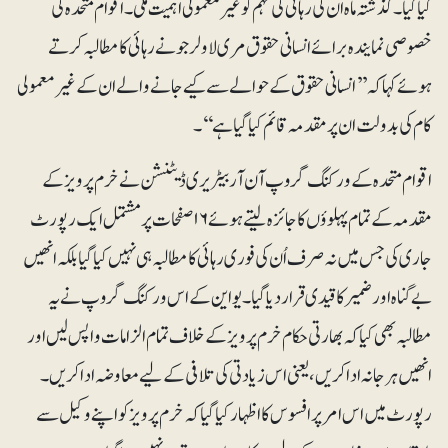
کیا گیا۔ گذشتہ ماہ ان کی رہائی کی مہم کو غیر معمولی اہمیت ملی۔ اقوام متحدہ کی
خصوصی نمایندہ برائے انسانی حقوق مری لاولرجو نے رہائی کا مطالبہ کرتے
ہوئے کہا کہ ’’انسانی حقوق کے حوالے سے کیے جانے والے ان کے غیرمعمولی
کام کی بدولت ان پر مقدمہ قائم کیا گیا ہے‘‘۔
اقوام متحدہ کے ورکنگ گروپ آن آربیٹریری ڈیٹنشن نے خرم پرویز کے
مقدمہ کے تمام پہلوؤں کا جائزہ لیتے ہوئے ۱۶ صفحات پر مشتمل ایک رپورٹ
جاری کی جس میں نہ صرف اُن کی فوری رہائی کا مطالبہ ہی نہیں کیا گیا بلکہ انھیں
بے گناہ اور ضمیر کا قیدی قراردیاگیا۔ یو این کے اس ورکنگ گروپ نے یہ
مطالبہ بھی کیا کہ بھارتی حکام خرم پرویز کے خلاف تمام الزامات واپس لیں اور
انھیں ہرجانہ اداکریں، یعنی اس زیادتی کی تلافی کے لیے معاوضہ ادا کریں۔
رپورٹ میں اس امر پر افسوس کا اظہار کیا گیا کہ خرم پرویز کو اپنے وکیل سے