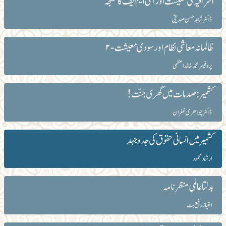
اشرافیہ کی معیشت اور آئی ایم ایف کا شکنجہ
ڈاکٹر شاہد حسن صدیقی
ظالمانہ معاشی نظام اور سودی معیشت-۲
پروفیسر محمد خالد اعظمی
کشمیر: صدمات میں گھری جنّت!
ڈاکٹر چودھری غفران
کشمیر میں انسانی حقوق کی جدوجہد
ارشاد محمود
بدلتا عالمی منظرنامہ
امتیاز رفیع بٹ