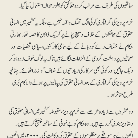
ساتھیوں کی طرف سے مرتب کردہ حقائق کوبطور حوالہ استعمال کیا گیا۔
خرم پرویز کی گرفتاری کوئی الگ تھلگ واقعہ نہیں ہے،بلکہ یہ کشمیر میں انسانی
حقوق کے محافظوں کے خلاف وسیع پیمانے پر کریک ڈاؤن کا حصہ تھا۔ بھارتی
حکام نے اختلاف رائے کو دبانے کے لیے سماجی کارکنوں، سیاسی شخصیات اور
صحافیوں پر دہشت گردی کے الزامات لگائے ہیں تاکہ یہ لوگ خوف زدہ ہوکر
دبک جائیں اور کوئی بھی سرکار کی زیادتیوں کے خلاف آواز نہ اٹھائے۔ چنانچہ
خرم پرویز کی گرفتاری کے بعد انسانی حقوق کی پامالیوں پر ہونے والا کام بُری
طرح متاثر ہوا۔
دو عشروں سے زیادہ عرصے سے خرم پرویز، مقبوضہ کشمیر میں انسانی حقوق کی
دستاویز بندی کررہے ہیں۔ وہ حکام کو بے خوفی کے ساتھ چیلنج کرتے ہیں۔
انھوں نے ہر موقعے پر مظلوموں کے حقوق کی وکالت کی۔۲۰۰۰ء میں انھوں