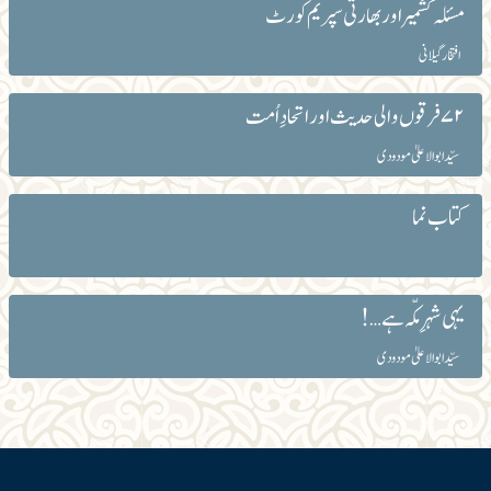
مسئلہ کشمیر اور بھارتی سپریم کورٹ
افتخار گیلانی
۷۲فرقوں والی حدیث اور اتحادِ اُمت
سیّد ابوالاعلیٰ مودودی
کتاب نما
یہی شہرِ مکّہ ہے…!
سیّد ابوالاعلیٰ مودودی