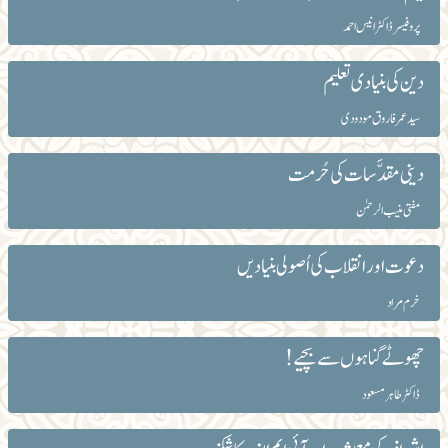
پروفیسر ڈاکٹر انیس احمد
دین کی بنیادی تعلیم
سید عمر فاروق مودودی
دینی مقدَّسات کی حُرمت
مفتی منیب الرحمٰن
دعوت اور انقلاب کی اُصولی بنیادیں
خرم مراد
چھوٹے گناہوں سے بچیے!
ڈاکٹر طاہرمسعود