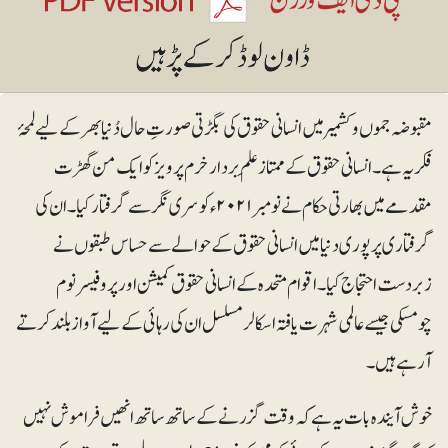
مقبوضہ جموں و کشمیر میں انسانی حقوق کی بگڑتی صورتِ حال دُنیابھر کے لیے لمحۂ
فکریہ ہے۔ انسانی حقوق کے ممتاز علَم بردار خرم پرویز کو ایک من گھڑت
مقدمے میں بھارتی حکام نے نومبر۲۰۲۱ء کو سری نگر سے گرفتار کیا۔ ان کی
گرفتاری پر پوری دنیا میں انسانی حقوق کے حوالے سے حساس طبقوں نے
زبردست احتجاج کیا۔ اقوام متحدہ کے انسانی حقوق کمیشن اور پروفیسر نوم
چومسکی جیسے عالمی شہرت یافتہ اسکالر مسلسل ان کی رہائی کے لیے آواز بلند کرتے
آرہے ہیں۔
خوش آیندہ بات یہ ہے کہ وقت گزرنے کے ساتھ ساتھ انھیں فراموش نہیں