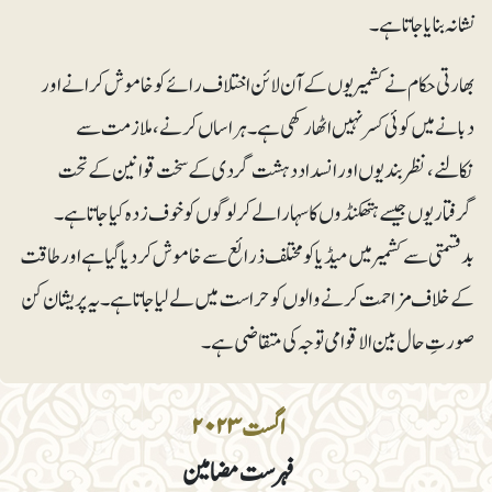
نشانہ بنایا جاتاہے۔
بھارتی حکام نے کشمیریوں کے آن لائن اختلاف رائے کو خاموش کرانے اور
دبانے میں کوئی کسر نہیں اٹھارکھی ہے۔ ہراساں کرنے، ملازمت سے
نکالنے،نظر بندیوں اور انسداد دہشت گردی کے سخت قوانین کے تحت
گرفتاریوں جیسے ہتھکنڈوں کا سہارا لے کر لوگوں کو خوف زدہ کیا جاتا ہے۔
بدقسمتی سے کشمیر میں میڈیا کو مختلف ذرائع سے خاموش کر دیا گیا ہے اور طاقت
کے خلاف مزاحمت کرنے والوں کو حراست میں لے لیا جاتاہے۔یہ پریشان کن
صورتِ حال بین الاقوامی توجہ کی متقاضی ہے۔
اگست ۲۰۲۳
فہرست مضامین