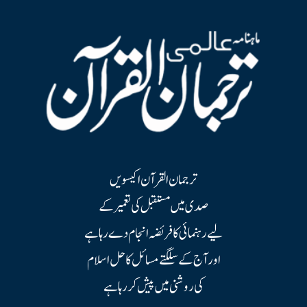
ترجمان القرآن اکیسویں
صدی میں مستقبل کی تعمیر کے
لیے رہنمائی کا فریضہ انجام دے رہا ہے
اور آج کے سلگتے مسائل کا حل اسلام
کی روشنی میں پیش کر رہا ہے