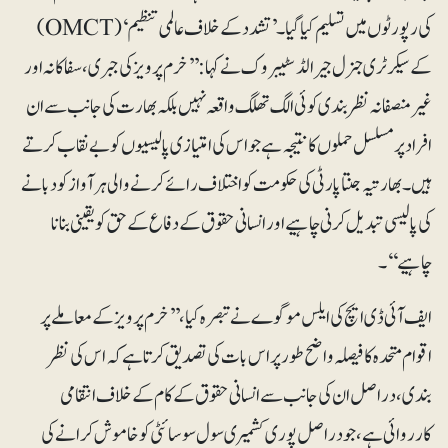
کی رپورٹوں میں تسلیم کیا گیا۔ ’تشدد کے خلاف عالمی تنظیم‘ (OMCT)
کے سیکرٹری جنرل جیرالڈ سٹیبروک نے کہا: ’’خرم پرویز کی جبری، سفاکانہ اور
غیر منصفانہ نظر بندی کوئی الگ تھلگ واقعہ نہیں بلکہ بھارت کی جانب سے ان
افراد پر مسلسل حملوں کا نتیجہ ہے جو اس کی امتیازی پالیسیوں کو بے نقاب کرتے
ہیں۔ بھارتیہ جنتا پارٹی کی حکومت کو اختلاف رائے کرنے والی ہر آواز کو دبانے
کی پالیسی تبدیل کرنی چاہیے اور انسانی حقوق کے دفاع کے حق کو یقینی بنانا
چاہیے‘‘۔
ایف آئی ڈی ایچ کی ایلس موگوے نے تبصرہ کیا،’’خرم پرویز کے معاملے پر
اقوام متحدہ کا فیصلہ واضح طور پر اس بات کی تصدیق کرتا ہے کہ اس کی نظر
بندی، دراصل ان کی جانب سے انسانی حقوق کے کام کے خلاف انتقامی
کارروائی ہے، جو دراصل پوری کشمیری سول سوسائٹی کو خاموش کرانے کی