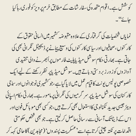
کوشش ہے۔ اقوام متحدہ کی سفارشات کے مطابق خرم پرویزکو فوری رہا کیا
جائے‘‘۔
نمایاں شخصیات کی گرفتاری کے علاوہ مقبوضہ کشمیر میں انسانی حقوق کے
کارکنوں، صحافیوں اور سیاسی کارکنوں کی وسیع پیمانے پر ڈیجیٹل نگرانی بھی کی
جاتی ہے۔ بھارتی حکام سوشل میڈیا پلیٹ فارموں پر اُبھرنے والی تنقیدی
آوازوں کو زور زبردستی دباتے ہیں۔سوشل میڈیا پر نظر رکھنے کے لیے ایک
خصوصی پولیس یونٹ کا قیام عمل میں لایاگیا ہے، جو کشمیری نوجوانوں اور سماجی
کارکنان کی سوشل میڈیا پر سرگرمیوں کی نگرانی پر مامور ہے۔بھارتی حکام اسپائی
ویئر جیسی جدید ٹکنالوجی کا استعمال بھی کرتے ہیں، جو کسی بھی موبائل فون اور
اس کے ڈیٹا تک آسانی سے رسائی حاصل کرلیتی ہے۔ جو بھی شخص حکومتی
اقدامات پر نکتہ چینی کرتاہے اسے ’عسکریت پسندوں‘ (مجاہدین) کا حامی کہہ کر