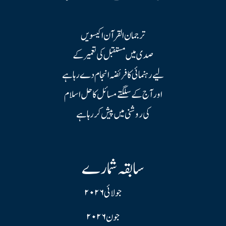
ترجمان القرآن اکیسویں
صدی میں مستقبل کی تعمیر کے
لیے رہنمائی کا فریضہ انجام دے رہا ہے
اور آج کے سلگتے مسائل کا حل اسلام
کی روشنی میں پیش کر رہا ہے
سابقہ شمارے
جولائی ۲۰۲۶
جون ۲۰۲۶