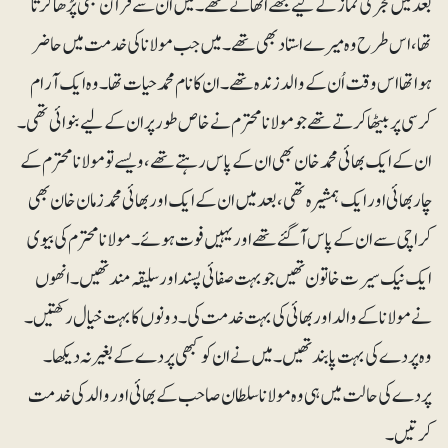
بعد میں فجر کی نماز کے لیے مجھے اٹھاتے تھے۔میں اُن سے قرآن بھی پڑھا کرتا
تھا، اس طرح وہ میرے استاد بھی تھے۔ میں جب مولانا کی خدمت میں حاضر
ہوا تھااس وقت اُن کے والد زندہ تھے۔ ان کا نام محمدحیات تھا۔ وہ ایک آرام
کرسی پربیٹھا کرتے تھے جو مولانامحترم نے خاص طور پر ان کے لیے بنوائی تھی ۔
ان کے ایک بھائی محمد خان بھی ان کے پاس رہتے تھے ،ویسے تو مولانامحترم کے
چار بھائی اور ایک ہمشیرہ تھی، بعد میں ان کے ایک اور بھائی محمد زمان خان بھی
کراچی سے ان کے پاس آگئے تھے اور یہیں فوت ہوئے ۔ مولانا محترم کی بیوی
ایک نیک سیرت خاتون تھیں جو بہت صفائی پسند اور سلیقہ مند تھیں۔ انھوں
نے مولانا کے والد اور بھائی کی بہت خدمت کی۔ دونوں کا بہت خیال رکھتیں۔
وہ پردے کی بہت پابند تھیں ۔میں نے ان کو کبھی پردے کے بغیر نہ دیکھا ۔
پردے کی حالت میں ہی وہ مولانا سلطان صاحب کے بھائی اور والد کی خدمت
کرتیں۔