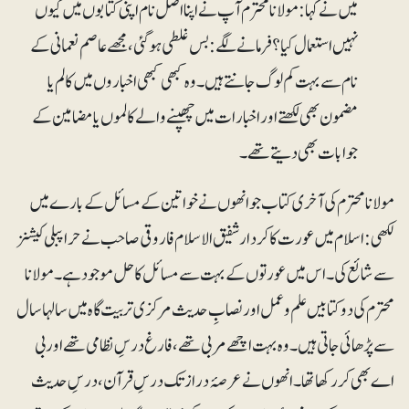
میں نے کہا: مولانا محترم آپ نے اپنااصل نام اپنی کتابوں میں کیوں
نہیں استعمال کیا؟ فرمانے لگے: بس غلطی ہوگئی، مجھے عاصم نعمانی کے
نام سے بہت کم لوگ جا نتے ہیں۔ وہ کبھی کبھی اخباروں میں کالم یا
مضمون بھی لکھتے اور اخبارات میں چھپنے والے کالموں یا مضامین کے
جوابات بھی دیتے تھے۔
مولانا محترم کی آخری کتاب جو انھوں نے خواتین کے مسائل کے بارے میں
لکھی: اسلام میں عورت کا کردار شفیق الاسلام فاروقی صاحب نے حرا پبلی کیشنز
سے شائع کی۔ اس میں عورتوں کے بہت سے مسائل کا حل مو جو د ہے ۔ مولانا
محترم کی دو کتابیں علم و عمل اور نصابِ حدیث مر کزی تربیت گاہ میں سالہا سال
سے پڑھائی جا تی ہیں۔ وہ بہت اچھے مربی تھے، فا رغ درسِ نظامی تھے اور بی
اے بھی کر رکھا تھا۔ انھوں نے عرصۂ دراز تک درسِ قرآن، درسِ حدیث