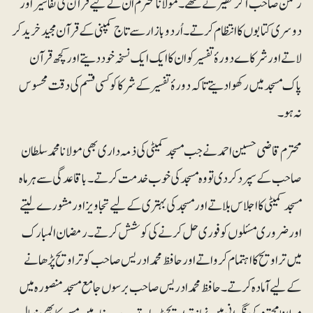
رحمن صاحب آکرٹھیرتے تھے۔ مولانا محترم ان کے لیے قرآن کی تفاسیر اور
دوسری کتابوں کا انتظام کرتے ۔ اُردو بازار سے تاج کمپنی کے قرآن مجید خرید کر
لاتے اور شرکاے دورۂ تفسیر کو ان کا ایک ایک نسخہ خود دیتے اور کچھ قرآن
پاک مسجد میں رکھوا دیتے تاکہ دورۂ تفسیر کے شرکا کو کسی قسم کی دقت محسوس
نہ ہو۔
محترم قاضی حسین احمد نے جب مسجد کمیٹی کی ذمہ داری بھی مولانا محمدسلطان
صاحب کے سپرد کر دی تو وہ مسجد کی خوب خدمت کرتے۔ باقاعدگی سے ہر ماہ
مسجد کمیٹی کا اجلاس بلاتے اور مسجد کی بہتری کے لیے تجاویز اور مشورے لیتے
اور ضروری مسئلوں کو فوری حل کرنے کی کوشش کرتے۔رمضان المبارک
میں تراویح کا اہتمام کرواتے اور حافظ محمد ادریس صاحب کو تراویح پڑھانے
کے لیے آمادہ کر تے ۔حافظ محمد ادریس صاحب برسوں جامع مسجد منصورہ میں