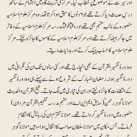
اور سیرت کے مو ضوع پر خطاب کیا۔ مرکزی تربیت گاہ میں اہتمام کے ساتھ
درسِ حدیث دیا کر تے تھے جو ۶ دنوں کا سبق ہوا کرتا تھا۔ وہ مرکز علوم اسلامیہ
منصورہ کے نائب مہتمم بھی تھے اور وقتاً فوقتاً مدرسہ مرکز علومِ اسلامیہ کے دفاتر
میں جا کر بیٹھا کر تے تھے اور مرکز علوم اسلامیہ کے کاموں کا جائزہ لیتے۔ مرکز
علوم اسلامیہ کا حساب چیک کرتے اور ہدایات دیتے۔
وہ دورۂ تفسیر القرآن کے بھی انچارج تھے اور کئی سالوں تک ان کی نگرانی میں
دورۂ تفسیر ہوا۔ رمضان المبارک کے شروع ہونے سے پہلے ہی وہ دورۂ تفسیر
کے انتظامات کا جا ئزہ لیتے اور ان کی تیاری میں لگ جاتے۔ شیخ القرآن والحدیث
مولانا گوہر رحمنؒ (سابق ایم این اے اورمہتمم مدرسہ تفہیم القرآن مردان)
منصورہ میں دورۂ تفسیر کرواتے تھے ۔ مولانا محترم ان کی رہایش کا انتظام
فرماتے۔ جس مکان میں مولانا سلطان صاحب کا انتقال ہوا، وہیں مولانا گوہر