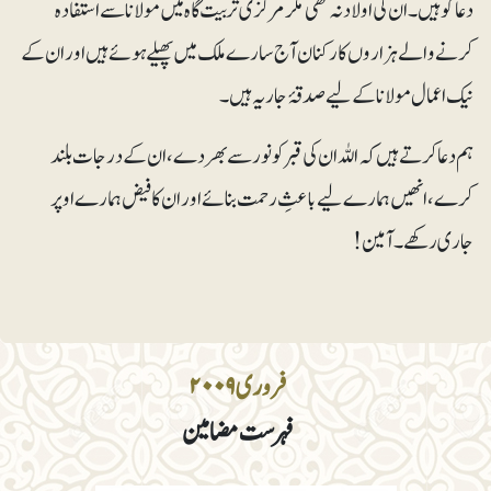
دعاگو ہیں ۔ان کی اولاد نہ تھی مگر مرکزی تربیت گاہ میں مولانا سے استفادہ
کرنے والے ہزاروں کارکنان آج سارے ملک میں پھیلے ہوئے ہیں اور ان کے
نیک اعمال مولانا کے لیے صدقۂ جاریہ ہیں۔
ہم دعا کرتے ہیں کہ اللہ ان کی قبر کو نور سے بھر دے، ان کے درجات بلند
کرے، انھیں ہمارے لیے با عثِ رحمت بنائے اور ان کا فیض ہمارے اوپر
جاری رکھے۔ آمین!
فروری ۲۰۰۹
فہرست مضامین