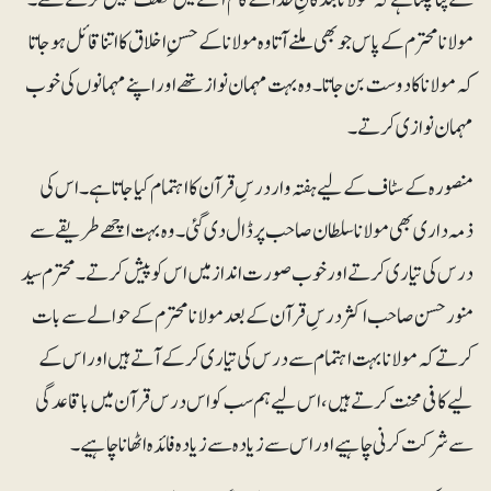
مولانا محترم کے پاس جو بھی ملنے آتا وہ مولانا کے حسنِ اخلاق کا اتنا قائل ہو جا تا
کہ مولانا کا دوست بن جاتا ۔ وہ بہت مہمان نواز تھے اور اپنے مہمانوں کی خوب
مہمان نوازی کر تے ۔
منصورہ کے سٹاف کے لیے ہفتہ وار درسِ قرآن کا اہتمام کیا جاتا ہے۔ اس کی
ذمہ داری بھی مولانا سلطان صاحب پر ڈال دی گئی ۔ وہ بہت اچھے طریقے سے
درس کی تیا ری کرتے اور خوب صورت انداز میں اس کو پیش کرتے ۔محترم سید
منور حسن صاحب اکثر درسِ قرآن کے بعد مولانا محترم کے حوالے سے بات
کرتے کہ مولانا بہت اہتمام سے درس کی تیاری کر کے آتے ہیں اور اس کے
لیے کافی محنت کرتے ہیں، اس لیے ہم سب کو اس درس قرآن میں باقاعدگی
سے شرکت کرنی چا ہیے اور اس سے زیادہ سے زیا دہ فائدہ اٹھانا چاہیے۔