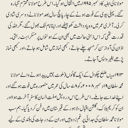
مولانا کی اہلیہ کادسمبر۱۹۹۵ء میں انتقال ہو گیا۔ اس طرح مولانا محترم تنہا رہ
گئے۔ پہلی بیوی کے فوت ہونے کے چارپانچ سال بعد مولانا نے دوسری شادی
کرلی ۔آخری عمر میں وہ یادداشت کھو بیٹھے اور اپنا نام تک بھول گئے، مگر اللہ کی
قدرت تھی کہ اس ذہنی حالت میں بھی ان کے ہونٹوں پر مسکراہٹ رہتی۔
اذان کی آواز سن کر مسجد چلے جا تے، کبھی نماز میں شامل ہو جا تے، اور کبھی نماز
پڑھے بغیر واپس آجاتے۔
۱۹۱۳ء میںضلع چکوال کے ایک گائوں (ملوٹ) میں پیدا ہونے والے مولانا
محمدسلطان ۱۹دسمبر ۲۰۰۸ء کو ۷۸سال کی عمر میں منصورہ میں فوت ہو گئے اور
اپنے خدا سے جا ملے۔ اس طرح اس درویش صفت انسان کا سفرِ آخرت ہوا اور
ان کو کریم بلاک، گلشن اقبال، لاہور کے قبرستان میں دفن کر دیا گیا۔ ہم سب
مولانا محمد سلطان کی جدائی پر غم زدہ ہیں اور ان کے درجات کی بلندی کے لیے