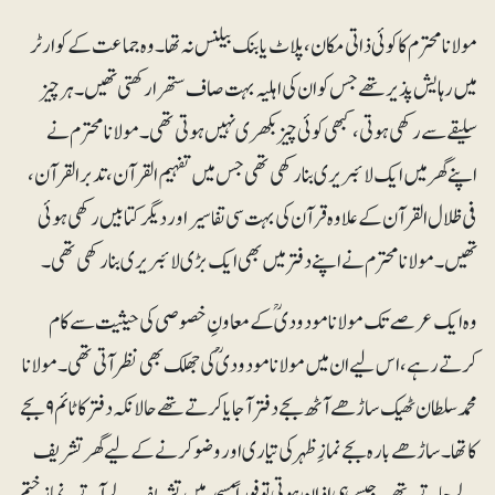
مولانا محترم کا کوئی ذاتی مکان،پلاٹ یا بنک بیلنس نہ تھا۔ وہ جماعت کے کوارٹر
میں رہایش پذیر تھے جس کوان کی اہلیہ بہت صاف ستھرا رکھتی تھیں۔ہرچیز
سلیقے سے رکھی ہوتی، کبھی کوئی چیز بکھری نہیں ہوتی تھی۔ مولانا محترم نے
اپنے گھر میں ایک لائبریری بنا رکھی تھی جس میں تفہیم القرآن، تدبر القرآن،
فی ظلال القرآن کے علاوہ قرآن کی بہت سی تفاسیر اور دیگر کتابیں رکھی ہوئی
تھیں۔ مولانامحترم نے اپنے دفتر میں بھی ایک بڑی لائبریری بنا رکھی تھی ۔
وہ ایک عرصے تک مولانا مودودی ؒ کے معاونِ خصوصی کی حیثیت سے کام
کرتے رہے، اس لیے ان میں مولانا مودودی ؒ کی جھلک بھی نظر آتی تھی۔ مولانا
محمدسلطان ٹھیک ساڑھے آٹھ بجے دفتر آجا یا کر تے تھے حالانکہ دفتر کا ٹائم ۹بجے
کا تھا۔ ساڑھے بارہ بجے نمازِ ظہر کی تیاری اور وضو کرنے کے لیے گھر تشریف
لے جاتے تھے ۔جیسے ہی اذان ہوتی تو فوراً مسجد میں تشریف لے آتے۔نماز ختم