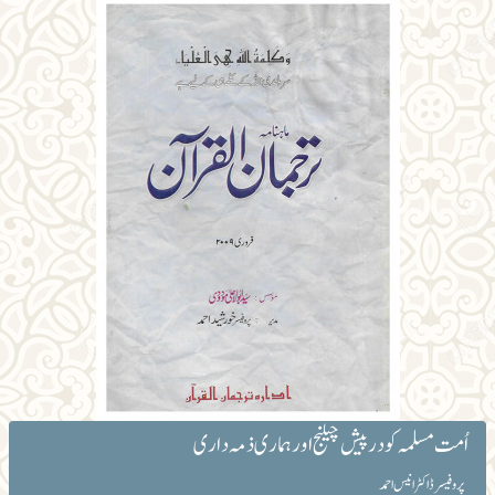
اُمت مسلمہ کو درپیش چیلنج اور ہماری ذمہ داری
پروفیسر ڈاکٹر انیس احمد