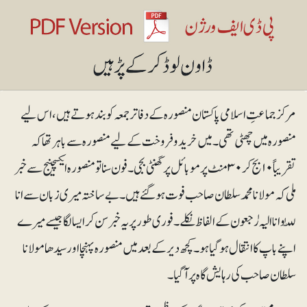
مرکز جماعتِ اسلامی پاکستان منصورہ کے دفاتر جمعہ کو بند ہو تے ہیں، اس لیے
منصورہ میں چھٹی تھی۔میں خریدو فروخت کے لیے منصورہ سے باہر تھا کہ
تقریباً۱۰ بج کر ۳۰ منٹ پر موبائل پر گھنٹی بجی۔ فون سنا تو منصورہ ایکسچینج سے خبر
ملی کہ مولانا محمد سلطان صاحب فوت ہو گئے ہیں۔ بے ساختہ میری زبان سے انا
للّٰہ وانا الیہ رٰجعون کے الفاظ نکلے ۔ فوری طور پر یہ خبر سن کر ایسا لگا جیسے میرے
اپنے باپ کا انتقال ہو گیا ہو۔کچھ دیر کے بعدمیں منصورہ پہنچا اور سیدھا مولانا
سلطان صاحب کی رہایش گاہ پر آگیا۔