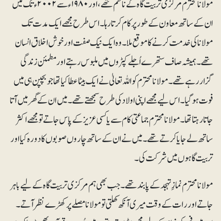
مولانا محترم مرکزی تربیت گاہ کے ناظم تھے ،اور ۱۹۸۰ء سے ۲۰۰۲ء تک میں
ان کے ساتھ معاون کے طور پر کام کرتا رہا۔ اس طرح مجھے ایک مدت تک
مولانا کی خدمت کرنے کا موقع ملا۔ وہ ایک نیک صفت اور خوش اخلاق انسان
تھے۔ ہمیشہ صاف ستھرے اُجلے کپڑوں میں ملبوس رہتے اور مطمئن زندگی
گزار رہے تھے۔ مولانا محترم کو اللہ تعالیٰ نے ایک بیٹا عطا کیا تھا جو بچپن ہی میں
فوت ہو گیا ۔ اس لیے مجھے اپنی اولاد کی طرح سمجھتے تھے ۔میں ان کے گھر میں آتا
جاتا رہتا تھا۔ مولانا محترم جماعتی کام سے یا کسی عزیز کے پاس جاتے تو مجھے اکثر
ساتھ لے جایا کرتے تھے۔ میں نے ان کے ساتھ چاروں صوبوں کا دورہ کیااور
تربیت گاہوں میں شرکت کی۔
مولانا محترم نمازِ تہجد کے پابند تھے۔جب بھی ہم مرکزی تربیت گاہ کے لیے باہر
جاتے اور رات کے وقت میری آنکھ کھلتی تو مولانا مصلے پر کھڑے نظر آتے۔