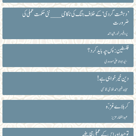
’دہشت گردی‘ کے خلاف جنگ کی ناکامی ___نئی حکمت عملی کی
ضرورت
پروفیسر خورشید احمد
فلسطین: پس چہ باید کرد؟
سیّد ابوالاعلیٰ مودودی
دین خیرخواہی ہے!
مجاہد شبیراحمد فلاحی قاسمی
کربلاے غز.ّہ
عبد الغفار عزیز
توحید اور اس کے عملی تقاضے