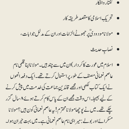
گفتار و افکار
تحریکِ اسلامی کا مقصد طریقہ کار
مولانا مودودیؒ پر جھوٹے الزامات اور ان کے مدلل جوابات،
نصابِ حدیث
اسلام میں عورت کا کردار )ان میں سے چند ہیں۔مولانا اپنا قلمی نام
عاصم نعمانی مصنف کے طور پر استعمال کرتے تھے۔ ایک دفعہ انھوں
نے ایک کتاب لکھی اور مجھے قائدینِ جماعت کی خدمت میں پیش کرنے
کے لیے بھیجا۔ اس وقت مجھے ان کے پاس کام کرتے ہوئے ۸سال گزر
چکے تھے۔ میں نے پوچھا مولانا محترم! یہ عاصم نعمانی کون ہیں؟ مولانا
مسکرائے اوربولے: میرا ہی نام عاصم نعمانی ہے ۔ میں بہت حیران ہوا۔