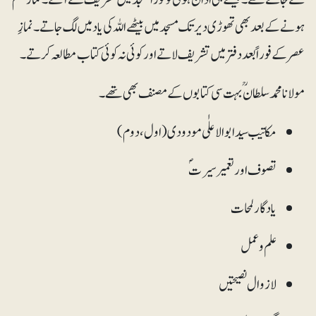
ہو نے کے بعد بھی تھوڑی دیر تک مسجد میں بیٹھے اللہ کی یاد میں لگ جا تے ۔ نمازِ
عصرکے فوراً بعد دفتر میں تشریف لاتے اور کوئی نہ کوئی کتاب مطالعہ کرتے۔
مولانا محمدسلطانؒ بہت سی کتابوں کے مصنف بھی تھے۔
مکاتیب سیدابوالاعلٰی مودودی (اول،دوم)
تصوف اور تعمیرسیرتؐ
یادگار لمحات
علم و عمل
لازوال نصیحتیں