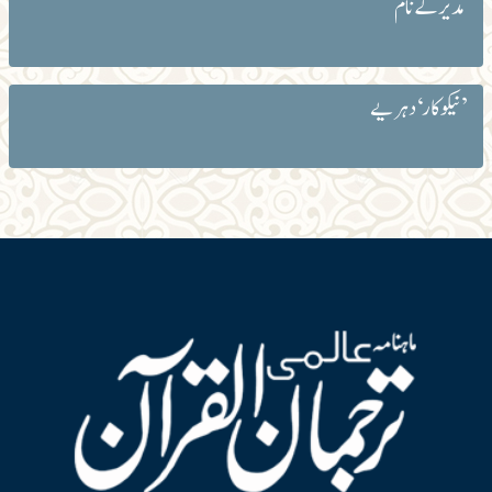
مدیر کے نام
’نیکوکار‘ دہریے