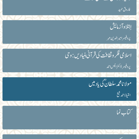
فاروق حمید
اِبتلا و آزمایش
پروفیسر امیرالدین مہر
اسلامی فکروثقافت کی قرآنی بنیادیں: وحی
پروفیسر ڈاکٹر انیس احمد
مولانا محمد سلطانؒ کی یاد میں
امتیاز احمدشیخ
کتاب نما