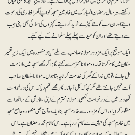
مولانا محترم کی نگرانی میں نمازِ تراویح پڑھاتے رہے۔ خادمینِ مسجد کا بھی خیال
رکھتے ۔ہر سال رمضان المبارک میں خادمینِ مسجد کو اپنے گھر افطاری کی دعوت
دیتے اور ان سب کو نئے کپڑے خرید کر دیتے۔ کپڑوں کی سلائی بھی اپنی جیب
سے دیتے تھے اور ان کو عید سے پہلے پہلے سلوانے کے لیے کہتے۔
ایک موقع پر ایک مزدور مولانا صاحب سے ملنے آیا جو منصورہ میں ایک زیرِتعمیر
مکان میں کام کرتا تھا۔ وہ مولانامحترم سے کہنے لگا: اگر مجھے مسجد میں ملازمت
مل جائے، تو میں خدا کے گھر کی خدمت کرنا چاہتا ہوں۔ مولاناسلطان صاحب
اُسے نہیں جانتے تھے مگر کہا کہ کل آجانا۔ پھر مجھے حکم دیا کہ اس کی درخواست
لکھ دو۔ میں نے درخواست لکھی۔ مولانا محترم نے اپنی سفارش کے ساتھ اسے
منظور کرایا اور اس کو مزدور سے خادمِ مسجد بنا دیا۔ وہ آج بھی منصورہ جا مع مسجد
میں خادمِ مسجد کی حیثیت سے کام کر رہا ہے ۔اس کا نام محمد رمضان ہے ۔ اس
سے پتا چلتا ہے کہ مولانا بندگانِ خدا کے کام آنے میں تکلف نہیں کرتے تھے۔