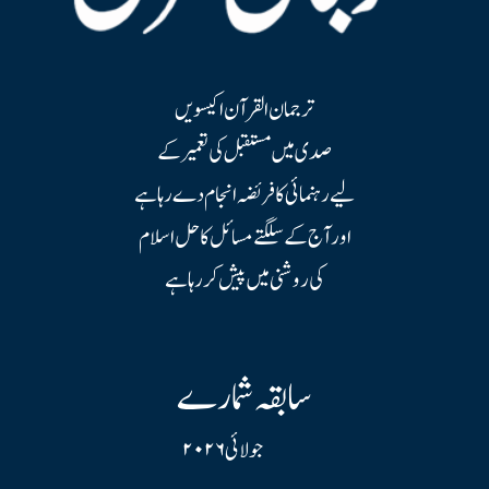
ترجمان القرآن اکیسویں
صدی میں مستقبل کی تعمیر کے
لیے رہنمائی کا فریضہ انجام دے رہا ہے
اور آج کے سلگتے مسائل کا حل اسلام
کی روشنی میں پیش کر رہا ہے
سابقہ شمارے
جولائی ۲۰۲۶