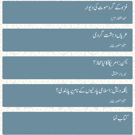
غزہ کے گرد موت کی دیوار
عبد الغفار عزیز
عریاں دہشت گردی
سلیم منصور خالد
یمن: امریکا کا نیا محاذ؟
میربابر مشتاق
بنگلہ دیش: اسلامی پارٹیوں کے نام پر پابندی؟
سلیم منصور خالد
کتاب نما