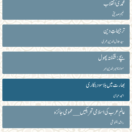
محمدیؐ انقلاب
نعیم صدیقی
ترجیحاتِ دین
سید جلال الدین عمری
بچے: شگفتہ پھول
مولانا امیرالدین مہر
بھارت میں بلاسود بنکاری
امجد عباسی
عالمِ عرب کی اسلامی تحریکیں__ عمومی جائزہ
راشد الغنوشی