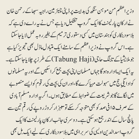
وزیراعظم من موہن سنگھ کی ہدایت پر ڈپٹی چیئرمین راجیہ سبھا کے رحمن خان
نے ارکانِ پارلیمنٹ کا ایک گروپ تشکیل دیا ہے جس نے یہ راے دی ہے کہ
بلاسود بنکاری کو ہندستان میں کسی دستوری ترمیم کے بغیر روبہ عمل لایا جاسکتا
ہے۔ اس گروپ نے وزیراعظم کے سامنے ایک متبادل ماڈل بھی تجویز کیاہے
جو ملایشیا کے تابنگ حاجی (Tabung Haji) کے طرز پر چلایا جاسکتا ہے۔
یہ ایک ایسا ادارہ ہوگا جہاں مسلمان اپنی بچت جمع کرا سکیں گے اور یہ مسلمانوں
کو ادایگیِ حج میں سہولت مہیا کرے گا، اور ان کی بچت کی رقوم کو ایسے منصوبے
میں لگائے گا جو شریعت کے ضوابط کے مطابق ہوں۔ اگر یہ ادارہ مسلم آبادی
کے صرف ۱۵ فی صد کو بھی متوجہ کرسکے تو ۳ ہزار کروڑ روپے کی رقم تین سے
پانچ سال کے اندر جمع ہوسکتی ہے۔ دوسری جانب ارکانِ پارلیمنٹ کا ایک
گروپ اسدالدین اویسی کی سربراہی میں بلاسود بنکاری کے لیے ایک بل بھی