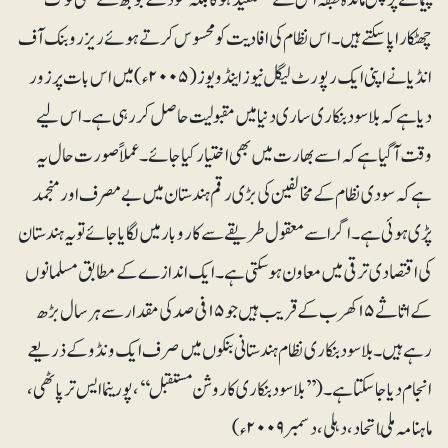
چھٹکارا پاسکتے ہیں۔ اس نظام کی افادیت کو محسوس کرتے ہوئے ریزرو بنک آف
انڈیا نے اپنی ایک رپورٹ لیگل نیوز اینڈ ویوز (۲۰۰۵ء) میں اس بات پر زور
دیا ہے کہ بلاسود بنکاری ساری دنیا میں مقبولیت حاصل کر رہی ہے۔ اس لیے
وقت آگیاہے کہ اسے بھارت میں بھی اختیار کیا جائے۔ عملاً صورت حال یہ
ہے کہ سودی نظام کے مخالفین کی بڑی رقم ہندستان میں بے مصرف اور منجمد
پڑی ہوئی ہے۔ اگر اسے معقول طریقے سے کاروبار میں لگایا جائے تو یہ ہندستان
کی اقتصادی ترقی میں معاون ہوسکتی ہے۔ ایک اندازے کے مطابق مسلمانوں
کے اثاثے ۱۵ کھرب کے قریب ہیں جو ۱۵ فی صد کی مقدار سے ہرسال بڑھ
رہے ہیں۔ بلاسودبنکاری نظام ہندستانی بنکوں میں صرف ایک ونڈو کے ذریعے
انجام دیا جاسکتا ہے۔ (’’بلاسود بنکاری کا روشن مستقبل‘‘، پورینما ایس ترپاٹھی،
ماہنامہ ملّی اتحاد، دہلی، دسمبر ۲۰۰۹ء)