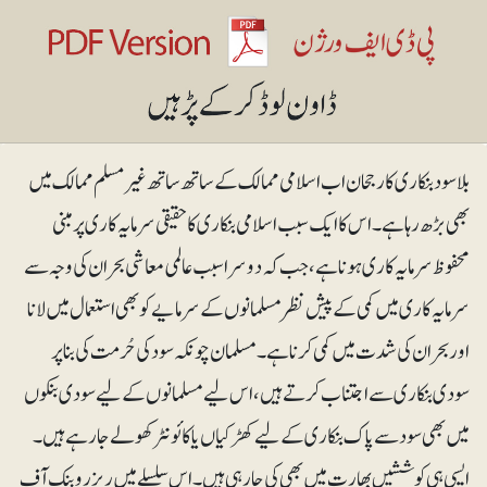
بلاسود بنکاری کا رجحان اب اسلامی ممالک کے ساتھ ساتھ غیرمسلم ممالک میں
بھی بڑھ رہا ہے۔ اس کا ایک سبب اسلامی بنکاری کا حقیقی سرمایہ کاری پر مبنی
محفوظ سرمایہ کاری ہونا ہے، جب کہ دوسرا سبب عالمی معاشی بحران کی وجہ سے
سرمایہ کاری میں کمی کے پیش نظر مسلمانوں کے سرمایے کو بھی استعمال میں لانا
اور بحران کی شدت میں کمی کرنا ہے۔ مسلمان چونکہ سود کی حُرمت کی بناپر
سودی بنکاری سے اجتناب کرتے ہیں، اس لیے مسلمانوں کے لیے سودی بنکوں
میں بھی سود سے پاک بنکاری کے لیے کھڑکیاں یا کائونٹر کھولے جارہے ہیں۔
ایسی ہی کوششیں بھارت میں بھی کی جارہی ہیں۔ اس سلسلے میں ریزرو بنک آف