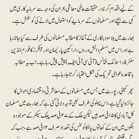
کے لیے اقدام کرنا درحقیقت عالمی معاشی بحران کی وجہ سے سرمایہ کاری میں
کمی سے بچنے اور مسلمانوں کے سرمایے کو استعمال میں لانے کی کوشش ہے۔
بھارت میں بلاسود بنکاری کے آغاز کا مطالبہ مسلمانوں کی طرف سے کیا جاتا رہا
ہے اور اس میں مسلم دانش وروں، اراکینِ پارلیمان اور بینکرز کا فورم انڈین
سنٹر فار اسلامک فنانس (آئی سی آئی ایف) پیش پیش رہا ہے۔ اب یہ مطالبہ
باقاعدہ عوامی تحریک کی شکل اختیار کرتا جا رہا ہے۔
سچرکمیٹی رپورٹ میں جس میں مسلمانوں کے معاشرتی و اقتصادی احوال کا
جائزہ لیا گیا ہے، اس پہلو کی طرف بھی توجہ دلائی گئی ہے کہ بھارت میں مسلمان
کُل آبادی کا ۱۵ فی صد ہیں لیکن ملک کے ۲۷ فی صد پبلک سیکٹر کے موجودہ
بنکوں میں ان کے کھاتوںیا اکائونٹس کی تعداد صرف ۱۲ فی صد ہے، جب کہ