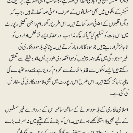
دیگر اقلیتیں جن کی آبادی فقط ۶ فی صد ہے، کا تناسب ۸ فی صد ہے۔ پرائیویٹ
سیکٹر کے بنکوں میں بھی مسلمانوں کے صرف ۲۰ فی صد کھاتے ہیں، جب کہ
دیگر اقلیتوں کے ۵۱ فی صد کھاتے ہیں۔ اسی طرح رگھورام راجن کمیٹی رپورٹ
میں اس بات کوتسلیم کیا گیا کہ کچھ مذاہب اور عقائد ایسے فنانشل اداروں کو
ناجائزقرار دیتے ہیں جو سود کا کاروبار کرتے ہیں۔ چنانچہ بلاسود بنکاری کی
غیرموجودگی میں کچھ ہندستانیوں کو جو اقتصادی طور پر پس ماندہ طبقے سے تعلق
رکھتے ہیں ایسے بنکوں سے فائدہ اٹھانے سے محروم کر دیتا ہے جسے وہ عقیدے کی
بنا پر ناجائز سمجھتے ہیں۔ اس طرح اس رپورٹ میں بھی بلاسود بنکاری کی سفارش
کی گئی ہے۔
اسلامی بنکاری کے بلاسود ہونے کے ساتھ ساتھ اس کے دروازے غیرمسلموں
کے لیے بھی بلااستثنا کھلے ہوئے ہیں۔ اس کو اپنانے کے نتیجے میں نہ صرف بڑے
پیمانے پر پس ماندہ طبقہ اس سے مستفید ہوگا بلکہ سود کے بوجھ سے بھی لوگ