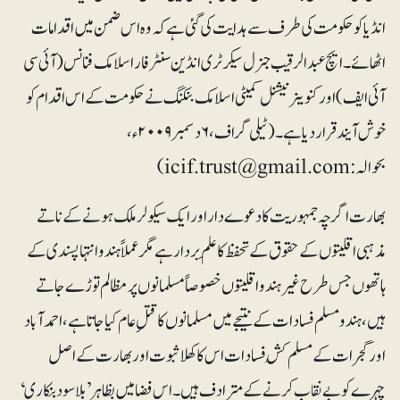
انڈیا کو حکومت کی طرف سے ہدایت کی گئی ہے کہ وہ اس ضمن میں اقدامات
اٹھائے۔ ایچ عبدالرقیب جنرل سیکرٹری انڈین سنٹر فار اسلامک فنانس (آئی سی
آئی ایف) اور کنوینر نیشنل کمیٹی اسلامک بنکنگ نے حکومت کے اس اقدام کو
خوش آیند قرار دیا ہے۔ (ٹیلی گراف، ۶دسمبر ۲۰۰۹ء،
بحوالہ: icif.trust@gmail.com)
بھارت اگرچہ جمہوریت کا دعوے دار اور ایک سیکولر ملک ہونے کے ناتے
مذہبی اقلیتوں کے حقوق کے تحفظ کا علَم بردار ہے مگر عملاً ہندو انتہا پسندی کے
ہاتھوں جس طرح غیرہندو اقلیتوں خصوصاً مسلمانوں پر مظالم توڑے جاتے
ہیں، ہندو مسلم فسادات کے نتیجے میں مسلمانوں کا قتلِ عام کیا جاتا ہے، احمدآباد
اور گجرات کے مسلم کُش فسادات اس کا کھلا ثبوت اور بھارت کے اصل
چہرے کو بے نقاب کرنے کے مترادف ہیں۔ اس فضا میں بظاہر ’بلاسود بنکاری‘