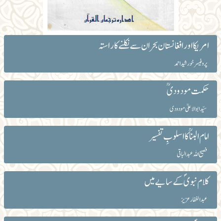
امریکا اور افغانستان بحران سے نکلنے کا راستہ
پروفیسر خورشید احمد
حکمت مودودیؒ
سیّد ابوالاعلیٰ مودودی
امام البناؒ کا اسلوبِ تفسیر
فصیح اللہ عبدالباقی
کلام نبویؐ کے سایے میں
عبد الغفار عزیز