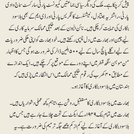
پیش کرچکا ہے۔ ملک کی دیگر سیاسی جماعتیں کمیونسٹ پارٹی، مارکسٹ سماج وادی
پارٹی، راشٹریہ جنتادل، نیشنلسٹ کانگریس پارٹی اور ڈی ایم کے بھی بلاسود
بنکاری کی حمایت کرچکی ہیں۔ نائن الیون کے بعد خلیجی ممالک سرمایہ کاری کے
لیے چین اور بھارت میں دل چسپی رکھتے ہیں۔ خود بھارت کو اپنی ملکی ضروریات
کے لیے اگلے پانچ سال کے لیے ۵۰۰ بلین ڈالر کی ضرورت ہوگی جس کا اظہار
من موہن سنگھ قطر میں اپنے دورے کے موقع پر کرچکے ہیں۔ ایک اندازے
کے مطابق ۴۰ کھرب کی رقوم خلیجی ممالک میں اس انتظار میں پڑی ہیں کہ
ہندستان میں بلاسود بنکاری کا آغاز ہو۔
بھارت میں بلاسود بنکاری کا مستقبل روشن ہے، تاہم کچھ عملی دشواریاں ہیں۔
بھارت میں تمام بنک ۱۹۴۹ء کے ایکٹ کے تحت چلائے جا رہے ہیں جس میں
بلاسود بنکاری کے آغاز کے لیے کم از کم چھے جگہ ترمیم کی ضرورت ہے۔ یہ