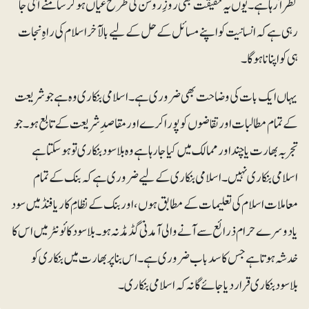
نظرآرہا ہے۔ یوں یہ حقیقت بھی روزِ روشن کی طرح عیاں ہوکر سامنے آتی جا
رہی ہے کہ انسانیت کو اپنے مسائل کے حل کے لیے بالآخر اسلام کی راہِ نجات
ہی کو اپنانا ہوگا۔
یہاں ایک بات کی وضاحت بھی ضروری ہے۔ اسلامی بنکاری وہ ہے جو شریعت
کے تمام مطالبات اور تقاضوں کو پورا کرے اور مقاصد ِ شریعت کے تابع ہو۔ جو
تجربہ بھارت یا چند اور ممالک میں کیا جارہا ہے وہ بلاسود بنکاری تو ہوسکتا ہے
اسلامی بنکاری نہیں۔ اسلامی بنکاری کے لیے ضروری ہے کہ بنک کے تمام
معاملات اسلام کی تعلیمات کے مطابق ہوں، اور بنک کے نظامِ کار یا فنڈ میں سود
یا دوسرے حرام ذرائع سے آنے والی آمدنی گڈمڈ نہ ہو۔ بلاسود کائونٹر میں اس کا
خدشہ ہوتا ہے جس کا سدباب ضروری ہے۔ اس بنا پر بھارت میں بنکاری کو
بلاسود بنکاری قرار دیا جائے گا نہ کہ اسلامی بنکاری۔