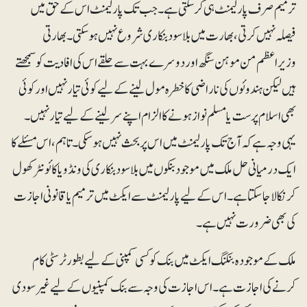
ترمیم صرف پارلیمنٹ ہی کرسکتی ہے۔ جب تک پارلیمنٹ اس کے حق میں
فیصلہ نہیں کرتی، بھارت میں بلاسود بنکاری شروع نہیں ہوسکتی۔ بھارتی
وزیراعظم من موہن سنگھ اور دوسرے بہت سے حلقے اس کی افادیت کو سمجھتے
ہیں لیکن ہندوئوں کی ناراضی کا خطرہ مول لینے کے لیے کوئی تیار نہیں اور کوئی
بھی اسلام پرست یا مسلم نواز ہونے کا الزام اپنے سر لینے کے لیے تیار نہیں۔
یہی وجہ ہے کہ آج تک پارلیمنٹ میں اس پر بحث نہیں ہوسکی۔ تاہم، اس مسئلے کا
ایک درمیانی حل ملک میں موجود بنکوں میں بلاسود بنکاری کی ونڈو یا کائونٹر کھول
کر نکالا جاسکتا ہے۔ اس کے لیے پارلیمنٹ سے ایکٹ میں ترمیم یا قانونی اجازت
کی بھی ضرورت نہیں ہے۔
ملک کے موجودہ بنکنگ ایکٹ میں بنک کو کسی کمپنی کے لیے بطور ٹرسٹی کام
کرنے کی اجازت ہے۔ اس اجازت کی وجہ سے بنک کمپنیوں کے لیے غیرسودی