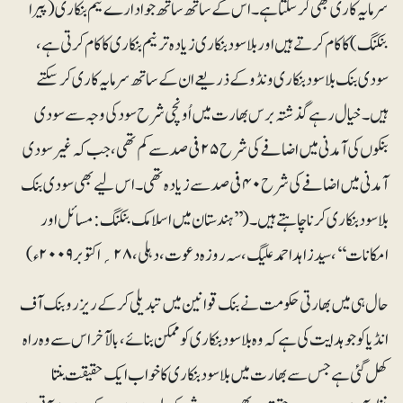
سرمایہ کاری بھی کرسکتا ہے۔ اس کے ساتھ ساتھ جو ادارے نیم بنکاری (پیرا
بنکنگ) کا کام کرتے ہیں اور بلاسود بنکاری زیادہ تر نیم بنکاری کا کام کرتی ہے،
سودی بنک بلاسود بنکاری ونڈو کے ذریعے ان کے ساتھ سرمایہ کاری کرسکتے
ہیں۔ خیال رہے گذشتہ برس بھارت میں اُونچی شرح سود کی وجہ سے سودی
بنکوں کی آمدنی میں اضافے کی شرح ۲۵ فی صد سے کم تھی، جب کہ غیرسودی
آمدنی میں اضافے کی شرح ۴۰ فی صد سے زیادہ تھی۔ اس لیے بھی سودی بنک
بلاسود بنکاری کرنا چاہتے ہیں۔ (’’ہندستان میں اسلامک بنکنگ: مسائل اور
امکانات‘‘، سید زاہد احمد علیگ، سہ روزہ دعوت، دہلی، ۲۸؍ اکتوبر ۲۰۰۹ء)
حال ہی میں بھارتی حکومت نے بنک قوانین میں تبدیلی کر کے ریزرو بنک آف
انڈیا کو جو ہدایت کی ہے کہ وہ بلاسود بنکاری کو ممکن بنائے، بالآخر اس سے وہ راہ
کھل گئی ہے جس سے بھارت میں بلاسود بنکاری کا خواب ایک حقیقت بنتا