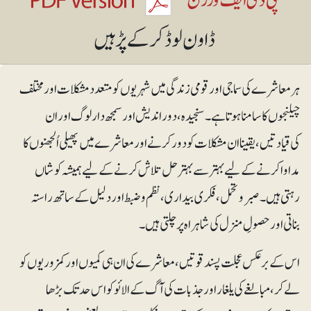
ہر معاشرے کی سماجی اور قومی زندگی میں شہریوں کو متعدد مشکلات اور مختلف
چیلنجوں کا سامنا ہوتا ہے۔ سنجیدہ، دوراندیش اور سمجھ دار لوگ اور ان
کی قیادتیں، یقینا ان مشکلات کو دور کرنے اور معاشرے میں پھیلی اُلجھنوں کا
مداوا کرنے کے لیے بہتر سے بہتر حل تلاش کرنے کے لیے ہمیشہ کوشاں
رہتی ہیں۔ صبرو تحمل، فکری بیداری، نظم و ضبط اور دلیل کے ساتھ راستہ
بناتی اور حصولِ منزل کی شاہراہ پر چلتی ہیں۔
اس کے برعکس عجلت پسند قوتیں، معاشرے کی ان ہی کمیوں اور کمزوریوں کو
لے کر، مبالغے کی یلغار اور جذبات کی آگ کے الائو کو اس حد تک بڑھا