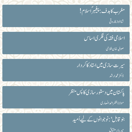
مغرب کا ہدف: پیغمبر ؐ اسلام!
شاہنواز فاروقی
اسلامی فقہ کی فکری اساس
صوفیہ خان فلاحی
سیرت سازی میں استاد کا کردار
ڈاکٹر محمد ارشد
پاکستان میں دستور سازی کا پس منظر
مولانا ظفر احمد انصاری
بنو قابل‘: نوجوانوں کے لیے اُمید
میربابر مشتاق