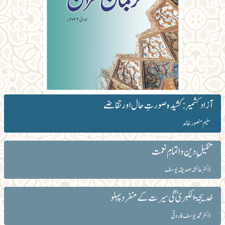
آزاد کشمیر: کشیدہ صورتِ حال اور تقاضے
سلیم منصور خالد
تکمیلِ دین و اتمامِ نعمت
ڈاکٹر عائشہ صدیقہ یوسف
خدیجۃ الکبریٰؓ کی سیرت کے منفرد پہلو
ڈاکٹر محمد یوسف فاروقی