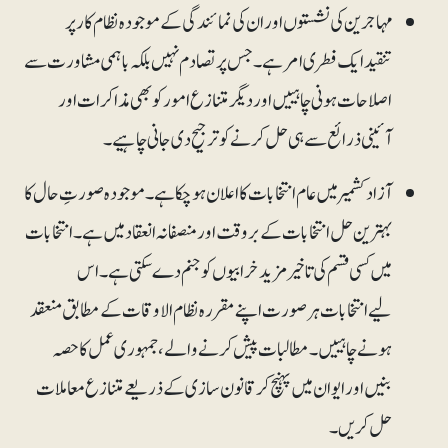
مہاجرین کی نشستوں اور ان کی نمائندگی کےموجودہ نظام کار پر
تنقید ایک فطری امر ہے۔ جس پر تصادم نہیں بلکہ باہمی مشاورت سے
اصلاحات ہونی چاہییں اوردیگر متنازع امور کو بھی مذاکرات اور
آئینی ذرائع سے ہی حل کرنے کو ترجیح دی جانی چاہیے۔
آزاد کشمیر میں عام انتخابات کا اعلان ہو چکا ہے۔ موجودہ صورتِ حال کا
بہترین حل انتخابات کے بروقت اور منصفانہ انعقاد میں ہے۔ انتخابات
میں کسی قسم کی تاخیر مزید خرابیوں کو جنم دے سکتی ہے۔ اس
لیے انتخابات ہر صورت اپنے مقررہ نظام الاوقات کے مطابق منعقد
ہونے چاہییں۔ مطالبات پیش کرنے والے، جمہوری عمل کا حصہ
بنیں اور ایوان میں پہنچ کر قانون سازی کے ذریعے متنازع معاملات
حل کریں۔