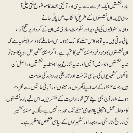
بارہ نشستیں ایک عرصے سے سیاسی اور آئینی بحث کا موضوع بنتی چلی آ
رہی ہیں۔ ان نشستوں کے طریقِ انتخاب میں پائی جانے
والی بدعنوانیوں کی بنیاد پر اور حکومت سازی میں ان کے کردار پر تلخ آراء
پائی جاتی ہیں۔ یہ تو ہوا اس مسئلے کا ایک پہلو۔ اس معاملے کا دوسرا پہلو یہ ہے کہ
ان نشستوں کا وجود خود مسئلۂ کشمیر کا نتیجہ ہے۔ اگر مسئلۂ کشمیر حل ہو چکا ہوتا تو
نہ یہ نشستیں وجود میں آتیں اور نہ یہ تنازع پیدا ہوتا۔یہ نشستیں دراصل اُن
لاکھوں کشمیریوں کی سیاسی شناخت اور تاریخی جدوجہد کی علامت
ہیں، جو۱۹۴۷ء کے بعد اپنے گھروں، زمینوں اور آبائی علاقوں سے محروم
ہوئے، اور آج بھی اپنے حقِ خودارادیت کے منتظر ہیں۔ اس لیے بارہ نشستوں
کا معاملہ محض انتخابی یا انتظامی مسئلے تک محدود نہیں ہے، بلکہ یہ مسئلۂ کشمیر
کی تاریخ، تاریخی جدوجہد اور کشمیریوں کے سیاسی تشخص کا مظہر ہے۔