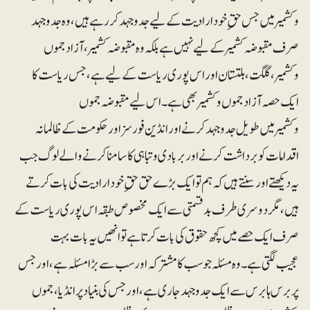
وکشمیر میں جس حقِ خود ارادیت کے لیے جدوجہد کر رہے ہیں، وہ جدوجہد
صرف مقبوضہ کشمیر کے لیے نہیں ہے بلکہ وہ مقبوضہ کشمیر، آزاد جموں
وکشمیر، گلگت، بلتستان اور اس پوری ریاست کے لیے ہے، جس ریاست کا
ایک حصہ آزاد جموں وکشمیر بھی ہے۔ اس لیے مقبوضہ جموں
وکشمیر میں طویل جدوجہد کرنے اور انڈین فورسز اور حکومت کے ظالمانہ
اقدامات کو برداشت کرنے اور بربادی و تباہی کا سامنا کرنے والے لوگ جب
یہ دیکھتے اور سنتے ہیں کہ ہم تو ایک بڑے حق حقِ خودارادیت کی بات کرتے
ہیں، مگر دوسری طرف بدقسمتی سے ایک مخصوص طبقہ اس پوری ریاست کے
صرف ایک حصے میں کچھ حقوق کی بات کرتا ہے تو انھیں یہ بات بہت
عجیب لگتی ہے۔ وہ مسئلہ جو سب کا مشترکہ اور سب سے بڑا مسئلہ ہے، اور جس
پر برس ہا برس سے ایک جدوجہد جاری ہے، اور جس کی بنیاد پر انڈیا، جموں