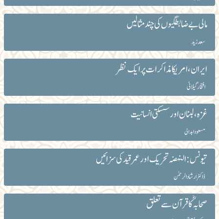
مالی بے ضابطگیوں کی چند مثالیں
سعد زید
ایران، امریکا مذاکرات پر ایک نظر
افتخار گیلانی
غزہ، لبنان اور سسکتی انسانیت
مسعود ابدالی
تیونس: النہضہ تحریک اور عمر قید کی سزائیں
ڈاکٹر ارشاد الرحمٰن
صحابہؓ کاقرآن سے تعلق