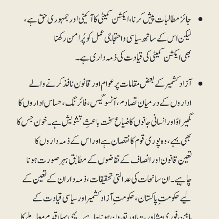
جائز مطالبات پیش کرنا، ایکشن کمیٹی کا آئینی اور جمہوری حق ہے،
لیکن اس کے ساتھ سیاسی و احتجاجی عمل کو پُر امن رکھنا
بھی ایکشن کمیٹی کی قیادت کی ذمہ داری ہے۔
آزاد کشمیر کے بعض مقامات پر عوام اور قانون نافذ کرنے والے
اداروں کے درمیان تصادم، آنسو گیس، فائرنگ، حساس اداروں کا
گھیراؤ اور انسانی جانوں کا ضیاع سخت باعثِ تشویش ہے۔ خون جس کا
بھی بہے، وہ پوری قوم کا نقصان ہے اور اس کے ذمہ داروں کا
تعین قانون اور انصاف کے تقاضوں کے مطابق بہرصورت ہونا
چاہیے۔ ان سانحات کی عدالتی تحقیقات، ذمہ داران کے تعین کے
لیے حکومت ِ پاکستان، حکومت ِ آزاد کشمیر اور سیاسی قیادت کے
مابین فوری مشاورت اور تعاون ہونا چاہیے۔ یہی پہلا قدم معاملے کا