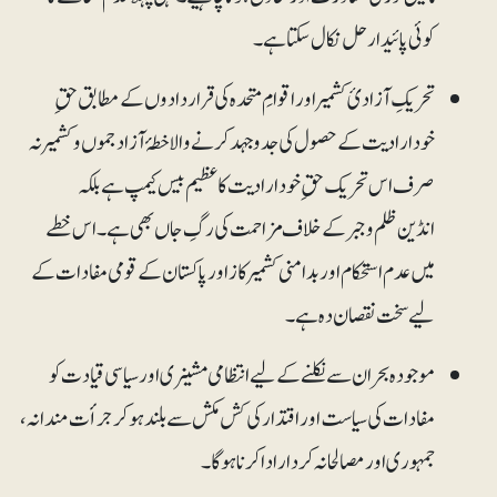
کوئی پائیدار حل نکال سکتا ہے۔
تحریکِ آزادیٔ کشمیر اور اقوامِ متحدہ کی قراردادوں کے مطابق حقِ
خودارادیت کے حصول کی جدوجہد کرنے والا خطۂ آزاد جموں و کشمیر نہ
صرف اس تحریک حقِ خودارادیت کا عظیم بیس کیمپ ہے بلکہ
انڈین ظلم و جبر کے خلاف مزاحمت کی رگِ جاں بھی ہے۔ اس خطے
میں عدم استحکام اور بدامنی کشمیر کاز اور پاکستان کے قومی مفادات کے
لیے سخت نقصان دہ ہے۔
موجودہ بحران سے نکلنے کے لیے انتظامی مشینری اور سیاسی قیادت کو
مفادات کی سیاست اور اقتدار کی کش مکش سے بلند ہو کر جرأت مندانہ،
جمہوری اور مصالحانہ کردار ادا کرنا ہوگا۔