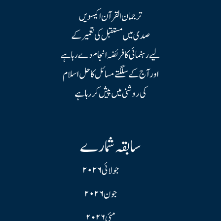
ترجمان القرآن اکیسویں
صدی میں مستقبل کی تعمیر کے
لیے رہنمائی کا فریضہ انجام دے رہا ہے
اور آج کے سلگتے مسائل کا حل اسلام
کی روشنی میں پیش کر رہا ہے
سابقہ شمارے
جولائی ۲۰۲۶
جون ۲۰۲۶
مئی ۲۰۲۶