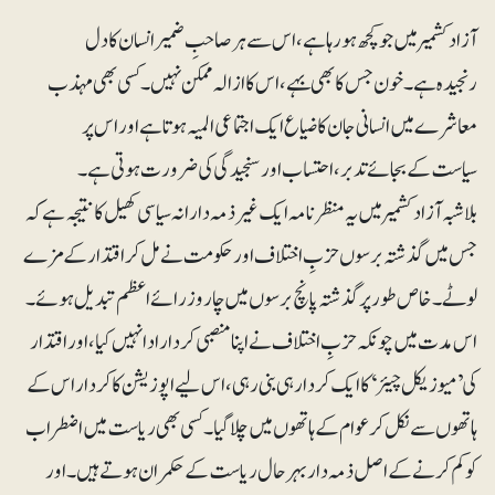
آزاد کشمیر میں جو کچھ ہو رہا ہے، اس سے ہر صاحبِ ضمیر انسان کا دل
رنجیدہ ہے۔ خون جس کا بھی بہے، اس کا ازالہ ممکن نہیں۔ کسی بھی مہذب
معاشرے میں انسانی جان کا ضیاع ایک اجتماعی المیہ ہوتا ہے اور اس پر
سیاست کے بجائے تدبر، احتساب اور سنجیدگی کی ضرورت ہوتی ہے۔
بلاشبہ آزاد کشمیر میں یہ منظرنامہ ایک غیرذمہ دارانہ سیاسی کھیل کا نتیجہ ہے کہ
جس میں گذشتہ برسوں حزبِ اختلاف اور حکومت نے مل کر اقتدار کے مزے
لوٹے۔ خاص طور پر گذشتہ پانچ برسوں میں چار وزرائے اعظم تبدیل ہوئے۔
اس مدت میں چونکہ حزبِ اختلاف نے اپنا منصبی کردار ادا نہیں کیا، اور اقتدار
کی ’میوزیکل چیئر‘ کا ایک کردار ہی بنی رہی، اس لیے اپوزیشن کا کردار اس کے
ہاتھوں سے نکل کر عوام کے ہاتھوں میں چلا گیا۔ کسی بھی ریاست میں اضطراب
کو کم کرنے کے اصل ذمہ دار بہرحال ریاست کے حکمران ہوتے ہیں۔ اور