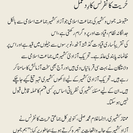
حُریت کانفرنس کا رِدعمل
مقبوضہ جموں و کشمیر کی جماعت اسلامی جو آزاد کشمیر جماعت اسلامی سے بالکل
جداگانہ نظام، قیادت اور پروگرام رکھتی ہے، اس
کی تقریباً ساری قیادت گذشتہ آٹھ، نو برسوں سے جیلوں میں قیدہے اور اس پر
ظالمانہ پابندی عائد ہے۔ تحریکِ آزادیٔ کشمیر میں جماعت اسلامی سے
وابستگان نے بہت سی قربانیاں دی ہیں اور آج بھی سخت آزمائش کا سامنا کر
رہے ہیں۔ تحریکِ آزادیٔ کشمیر کے لیے لاکھوں کشمیری تہہِ تیغ کیے جا چکے
ہیں۔ان کے لیے مسئلۂ کشمیر کی نظریاتی اساس پر کسی قسم کا حملہ قابل قبول
نہیں ہوسکتا۔
ممتاز کشمیری راہنما غلام محمد صفی، کنونیر کل جماعتی حریت کانفرنس نے
آزادکشمیر کے حالیہ واقعات پر تبصرہ کرتے ہوئے بجاطور پر کہا: ’’ہم جموں