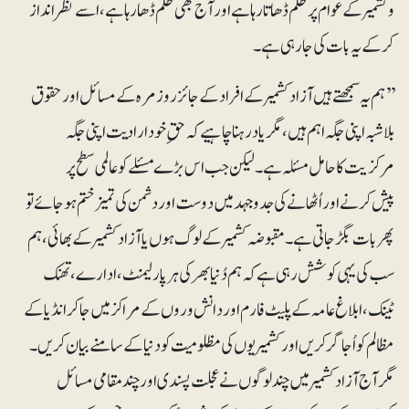
وکشمیر کے عوام پر ظلم ڈھاتا رہا ہے اور آج بھی ظلم ڈھا رہا ہے، اسے نظرانداز
کرکے یہ بات کی جا رہی ہے۔
’’ ہم یہ سمجھتے ہیں آزاد کشمیر کے افراد کے جائز روز مرہ کے مسائل اور حقوق
بلاشبہ اپنی جگہ اہم ہیں، مگر یاد رہنا چاہیے کہ حقِ خود ارادیت اپنی جگہ
مرکزیت کا حامل مسئلہ ہے۔ لیکن جب اس بڑے مسئلے کو عالمی سطح پر
پیش کرنے اور اُٹھانے کی جدوجہد میں دوست اور دشمن کی تمیز ختم ہوجائے تو
پھر بات بگڑ جاتی ہے۔ مقبوضہ کشمیر کے لوگ ہوں یا آزاد کشمیر کے بھائی، ہم
سب کی یہی کوشش رہی ہے کہ ہم دُنیا بھر کی ہرپارلیمنٹ، ادارے، تھنک
ٹینک، ابلاغ عامہ کے پلیٹ فارم اور دانش وروں کے مراکز میں جاکر انڈیا کے
مظالم کو اُجاگر کریں اور کشمیریوں کی مظلومیت کو دنیا کے سامنے بیان کریں۔
مگرآج آزاد کشمیر میں چند لوگوں نے عجلت پسندی اور چند مقامی مسائل