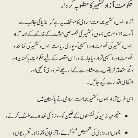
حکومت آزاد کشمیر کا مطلوبہ کردار
آزاد جموں و کشمیر جماعت اسلامی کا موقف یہ ہے کہ انڈیا کی جانب سے
اگست۲۰۱۹ء میں جموں و کشمیر کی خصوصی حیثیت کے خاتمے کے بعد آزاد
جموں و کشمیر کی حکومت اور اسمبلی کو پوری ریاست جموں و کشمیر کی نمائندہ
حکومت اور اسمبلی قرار دیا جائے اور اس مقصد کے لیے حکومتِ پاکستان اور
دیگر متعلقہ فریقوں سے مشاورت کے ذریعے ضروری آئینی اور
انتظامی اقدامات کیے جائیں۔
اسی طرح آزاد جموں و کشمیر جماعت اسلامی نے پاکستان میں
مقیم مہاجرین کی نشستوں کے تعین کو ووٹرز کی تعداد سے منسلک کرنے،
جموں اور وادی کی تخصیص ختم کرنے، lترقیاتی فنڈز اور تقرریوں و