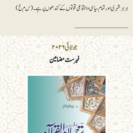
ہرہرشہری اور تمام سیاسی و اجتماعی قوتوں کے کندھوں پر ہے۔(س م خ)
_______________
جولائی ۲۰۲۶
فہرست مضامین