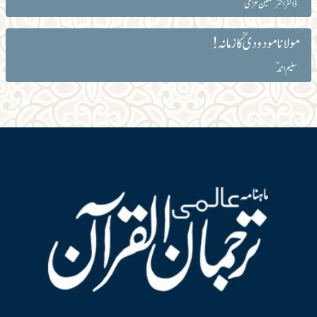
ڈاکٹر اختر حسین عزمی
مولانا مودودیؒ کا زمانہ!
سلیم احمدؒ