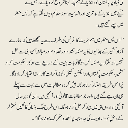
کی بنیاد پر پاکستان کو، انڈیا کے ہم پلہ کہنا شروع کر دیا ہے، جس کے
نتیجے میں انڈیا کے بدترین اور انسانیت سوز مظالم، یوں لگتا ہے کہ پس منظر
میں چلے گئے ہیں۔
’’اس پس منظر میں ہم حریت کانفرنس کی طرف سے یہ سمجھتے ہیں کہ ہمارے
آزاد کشمیر کے بھائیوں کا یہ مسئلہ تشدد اور تصادم اور مبالغہ آمیزی سے حل
نہیں ہو سکتا۔ یہ مسئلہ حل ہو گا تو بات چیت کے ذریعے سے ہوگا۔ حکومت آزاد
کشمیر، حکومت پاکستان اور ایکشن کمیٹی، کو مذاکرات کا راستہ اختیار کرنا ہوگا۔
پُرامن طریقہ اختیار کرنا ہوگا۔ پیش کردہ مطالبات میں سے بہت سے پہلے
ہی مان لیے گئے ہیں، اور جو مطالبات قانونی اور آئینی ہیں، ان کو بہرحال
آئینی اداروں ہی میں بیٹھ کر حل کرنا ہوگا۔ اس طرح جگ ہنسائی کا کھیل ختم کر
کے، حقِ خودارادیت کی جدوجہد پر متحدومتحرک ہونا ہوگا‘‘۔