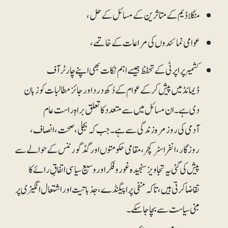
منگلا ڈیم کے متاثرین کے مسائل کے حل،
عوامی نمائندوں کی مراعات کے خاتمے،
کشمیر پراپرٹی کے تحفظ جیسے اہم نکات بھی اپنے چارٹر آف
ڈیمانڈ میں پیش کر کے عوام کے دُکھ درد اور جائز مطالبات کو زبان
دی ہے۔ ان مسائل میں سے متعدد کا تعلق براہِ راست عام
آدمی کی روزمرہ زندگی سے ہے۔ جب کہ بجلی، صحت، انصاف،
روزگار، انفراسٹرکچر، مقامی حکومتوں اور گڈ گورننس کے حوالے سے
پیش کی گئی یہ تجاویز سنجیدہ غور و فکر اور وسیع سیاسی اتفاقِ رائے کا
تقاضا کرتی ہیں، تاکہ منفی پراپیگنڈے، جذباتیت اور اشتعال انگیزی پر
مبنی سیاست سے بچا جا سکے۔