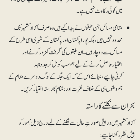
میں کوئی رکاوٹ نہیں ہے۔
مقامی مسائل جن طبقوں نے پیدا کیے ہیں وہ صرف آزاد کشمیر تک
محدود نہیں ہیں، بلکہ پورا پاکستان اور پاکستان کے شہری اسی طرح کے
مسائل سے دوچار ہیں۔ ان طبقوں کی گرفت کمزور کرنے اور
اختیار حاصل کرنے کے لیے ہم سب کو مل کر جدوجہد
کرنی چاہیے، بجائے اس کے کہ ایک جگہ کے لوگ دوسرے مقام کے
ہم وطنوں ہی کے خلاف نفرت اور دشنام کا راستہ اختیار کریں۔
بحران سے نکلنے کا راستہ
آزاد کشمیر میں درپیش صورتِ حال سے نکلنے کے لیے درج ذیل اُمور کو
پیش نظر رکھنا چاہیے: