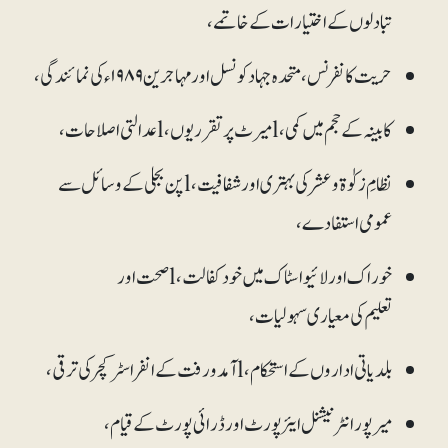
تبادلوں کے اختیارات کے خاتمے،
حریت کانفرنس، متحدہ جہاد کونسل اور مہاجرین ۱۹۸۹ء کی نمائندگی،
کابینہ کے حجم میں کمی، lمیرٹ پر تقرریوں، lعدالتی اصلاحات،
نظامِ زکوٰۃ و عشر کی بہتری اور شفافیت، lپن بجلی کے وسائل سے
عمومی استفادے،
خوراک اور لائیو اسٹاک میں خود کفالت، lصحت اور
تعلیم کی معیاری سہولیات،
بلدیاتی اداروں کے استحکام، lآمدورفت کے انفراسٹرکچر کی ترقی،
میرپور انٹرنیشنل ایئرپورٹ اور ڈرائی پورٹ کے قیام،