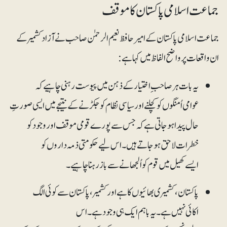
جماعت اسلامی پاکستان کا موقف
جماعت اسلامی پاکستان کے امیر حافظ نعیم الرحمٰن صاحب نے آزاد کشمیر کے
ان واقعات پر واضح الفاظ میں کہا ہے:
یہ بات ہر صاحب ِ اختیار کے ذہن میں پیوست رہنی چاہیے کہ
عوامی اُمنگوں کو کچلنے اور سیاسی نظام کو جکڑنے کے نتیجے میں ایسی صورتِ
حال پیدا ہوجاتی ہے کہ جس سے پورے قومی موقف اور وجود کو
خطرات لاحق ہوجاتے ہیں۔اس لیے حکومتی ذمہ داروں کو
ایسے کھیل میں قوم کو اُلجھانے سے باز رہنا چاہیے۔
پاکستان، کشمیری بھائیوں کا ہے اور کشمیر، پاکستان سے کوئی الگ
اکائی نہیں ہے۔ یہ باہم ایک ہی وجود ہے۔اس