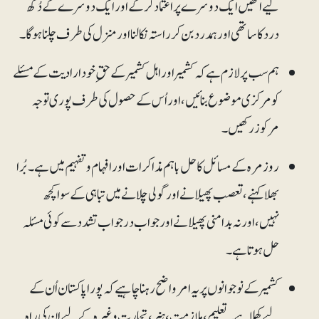
لیے انھیں ایک دوسرے پر اعتماد کرکے اور ایک دوسرے کے دُکھ
درد کا ساتھی اور ہمدرد بن کر راستہ نکالنا اور منزل کی طرف چلنا ہوگا۔
ہم سب پر لازم ہے کہ کشمیر اور اہل کشمیر کے حقِ خودارادیت کے مسئلے
کو مرکزی موضوع بنائیں، اور اُس کے حصول کی طرف پوری توجہ
مرکوز رکھیں۔
روزمرہ کے مسائل کا حل باہم مذاکرات اور افہام و تفہیم میں ہے۔ بُرا
بھلا کہنے، تعصب پھیلانے اور گولی چلانے میں تباہی کے سوا کچھ
نہیں، اور نہ بدامنی پھیلانے اور جواب در جواب تشدد سے کوئی مسئلہ
حل ہوتا ہے۔
کشمیر کے نوجوانوں پر یہ امر واضح رہنا چاہیے کہ پورا پاکستان اُن کے
لیے کھلا ہے۔ تعلیم، ملازمت، ہنر، تجارت وغیرہ کے لیے ان کی راہ