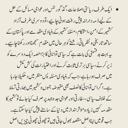
ایک طرف ریاستی اصلاحات، گڈ گورننس اور عوامی مسائل کے حل
کے لیے ذمہ دارانہ پیش رفت ہونی چاہیے، تو دوسری طرف آزاد
کشمیر کے امن، استحکام، مسئلۂ کشمیر کے بنیادی مقدمے اور پاکستان کے
ساتھ تاریخی و نظریاتی رشتے کو ہر حال میں مقدم سمجھنا اور رکھنا چاہیے۔
یہ بہت بدقسمتی کی بات ہے کہ سیاسی توانائی کا بڑا حصہ ایک دوسرے کو
زیر کرنے، سیاسی برتری ثابت کرنے اور اختیارات کی کش مکش
میں صرف ہو رہا ہے، جب کہ بنیادی مسئلہ پس منظر میں دھکیلا جا رہا
ہے۔ اگر اس توانائی کا نصف بھی مقبوضہ جموں و کشمیر میں بھارتی تسلط
کے خلاف سیاسی، سفارتی اور عوامی جدوجہد پر صرف کیا جائے تو کشمیر کا
مقدمہ کہیں زیادہ مؤثر انداز میں دنیا کے سامنے پیش کیا جا سکتا ہے۔
جب قومیں اپنا اصل مقصد بھول جاتی ہیں تو چھوٹی چھوٹی چیزیں اصل