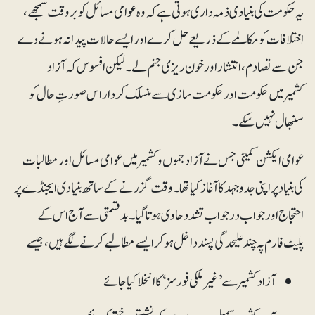
یہ حکومت کی بنیادی ذمہ داری ہوتی ہے کہ وہ عوامی مسائل کو بروقت سمجھے،
اختلافات کو مکالمے کے ذریعے حل کرے اور ایسے حالات پیدا نہ ہونے دے
جن سے تصادم، انتشار اور خون ریزی جنم لے۔لیکن افسوس کہ آزاد
کشمیر میں حکومت اور حکومت سازی سے منسلک کردار اس صورتِ حال کو
سنبھال نہیں سکے۔
عوامی ایکشن کمیٹی جس نے آزاد جموں و کشمیر میں عوامی مسائل اور مطالبات
کی بنیاد پر اپنی جدوجہد کا آغاز کیا تھا۔ وقت گزرنے کے ساتھ بنیادی ایجنڈے پر
احتجاج اور جواب در جواب تشدد حاوی ہوتا گیا۔ بدقسمتی سے آج اس کے
پلیٹ فارم پہ چند علیحدگی پسند داخل ہوکر ایسے مطالبے کرنے لگے ہیں، جیسے
آزاد کشمیر سے ’غیرملکی فورسز‘ کا انخلا کیا جائے