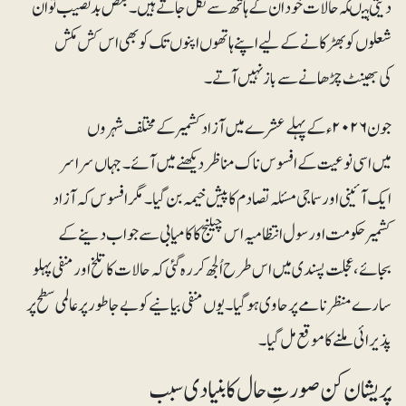
دیتی ہیںکہ حالات خود ان کے ہاتھ سے نکل جاتے ہیں۔ بعض بدنصیب تو ان
شعلوں کو بھڑکانے کے لیے اپنے ہاتھوں اپنوں تک کو بھی اس کش مکش
کی بھینٹ چڑھانے سے باز نہیں آتے۔
جون ۲۰۲۶ء کے پہلے عشرے میں آزاد کشمیر کے مختلف شہروں
میں اسی نوعیت کے افسوس ناک مناظر دیکھنے میں آئے۔ جہاں سراسر
ایک آئینی اور سماجی مسئلہ تصادم کا پیش خیمہ بن گیا۔ مگر افسوس کہ آزاد
کشمیر حکومت اور سول انتظامیہ اس چیلنج کا کامیابی سے جواب دینے کے
بجائے، عجلت پسندی میں اس طرح اُلجھ کر رہ گئی کہ حالات کا تلخ اور منفی پہلو
سارے منظرنامے پر حاوی ہوگیا۔ یوں منفی بیانیے کو بے جا طور پر عالمی سطح پر
پذیرائی ملنے کا موقع مل گیا۔
پریشان کن صورتِ حال کا بنیادی سبب