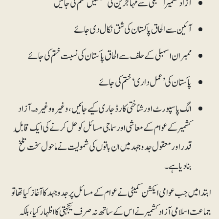
آزادکشمیر اسمبلی سے مہاجرین کی نشستیں ختم کی جائیں
آئین سے الحاق پاکستان کی شق نکال دی جائے
ممبران اسمبلی کے حلف سے الحاق پاکستان کی نسبت ختم کی جائے
پاکستان کی ’عمل داری‘ ختم کی جائے
الگ پاسپورٹ اور شناختی کارڈ جاری کیے جائیں، وغیرہ وغیرہ۔ آزاد
کشمیر کے عوام کے معاشی اور سماجی مسائل کو حل کرنے کی ایک قابلِ
قدر اور معقول جدوجہد میں ان باتوں کی شمولیت نے ماحول سخت تلخ
بنادیا ہے۔
ابتدا میں جب عوامی ایکشن کمیٹی نے عوام کے مسائل پر جدوجہد کا آغاز کیا تھا تو
جماعت اسلامی آزاد کشمیر نے اس کے ساتھ نہ صرف یکجہتی کا اظہار کیا، بلکہ