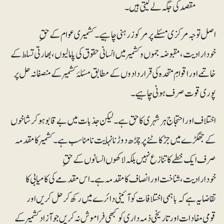
مقصد کی جگہ لے لیتی ہیں۔
اصل توجہ مرکزی مسئلے پر مرکوز رہنی چاہیے۔کشمیری عوام کے حقِ
خودارادیت، مقبوضہ جموں و کشمیر میں انسانی حقوق کی پامالیوں، بھارتی تسلط کے
خاتمے اور اقوامِ متحدہ کی قراردادوں کے مطابق مسئلۂ کشمیر کے منصفانہ حل پر
پوری قوت صرف ہونی چاہیے۔
اختلاف اور احتجاج ہر شہری کا حق ہے۔ لیکن جذبات میں بے قابو ہو کر شاخوں
کے جھگڑے میں جڑ کاٹنے پر چڑھ دوڑنا نہایت نامناسب ہے۔ کشمیر کا مقدمہ
صرف ایک خطے کا تنازع نہیں بلکہ لاکھوں انسانوں کے حقِ
خودارادیت، شناخت اور انصاف کا مقدمہ ہے۔ اس مقدمے کی کامیابی کا
تقاضا یہ ہے کہ باہمی اختلافات کو آئینی دائرے میں رکھ کر حل کریں اور
قومی مفادات اور تاریخی ذمہ داری کو کبھی فراموش نہ کریں جو آزاد کشمیر کے