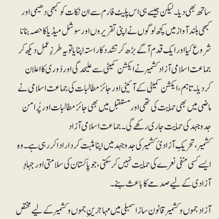
ساتھ بھی دیا۔ لیکن جیسے ہی اس پلیٹ فارم سے ان نکات کو کبھی دھیمی اور
کبھی بلندآواز میں کچھ لوگوں نے اپنی تقریروں اور سوشل میڈیا کا حصہ بنانا
شروع کیا اور ایک قدم آگے بڑھ کر تشدد کا راستہ اپنایا تو یہ طرزِعمل دیکھ کر
جماعت اسلامی آزاد کشمیر نے ایکشن کمیٹی سے علیحدگی اور دُوری کا اعلان
کردیا۔ تاہم، ایکشن کمیٹی کے آئینی اور جائز مطالبات کی جماعت اسلامی نے
ماضی میں بھی حمایت کی تھی اور مستقبل میں بھی جائز مطالبات اور پُرامن
جدوجہد کی حمایت جاری رکھے گی۔جماعت اسلامی آزاد
کشمیر، تحریکِ آزادیٔ کشمیر کی جدوجہد میں اپنا مثبت کردار ادا کر رہی ہے۔ وہ
ایسے کسی منفی نعرے کی حمایت نہیں کر سکتی، جو پاکستان کی سلامتی اور جہادِ
آزادی کے لیے صدمے کا باعث بنے۔
آزاد جموں و کشمیر قانون ساز اسمبلی میں مہاجرینِ جموں و کشمیر کے لیے مختص