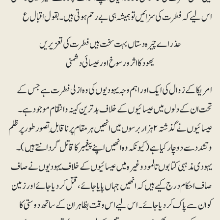
اس لیے کہ فطرت کی سزائیں تو ہمیشہ ہی بے رحم ہوتی ہیں۔ بقول اقبال ع
حذر اے چیرہ دستاں بہت سخت ہیں فطرت کی تعزیریں
یھود کا اثر ورسوخ اور عیسائی دشمنی
امریکا کے زوال کی ایک اور اہم وجہ یہودیوں کی وہ ازلی فطرت ہے جس کے
تحت ان کے دلوں میں عیسائیوں کے خلاف بدترین کینہ و انتقام موجود ہے۔
عیسائیوں نے گذشتہ ۲ ہزار برسوں میں انھیں ہر مقام پر ناقابلِ تصور طور پر ظلم
و تشدد سے دوچار کیا ہے (کیونکہ وہ انھیں اپنے پیغمبر کا قاتل گردانتے ہیں)۔
یہودی مذہبی کتابوں تالمود وغیرہ میں عیسائیوں کے خلاف یہودیوں نے صاف
صاف احکام درج کیے ہیں کہ انھیں جہاں پایا جائے، قتل کردیا جائے اور زمین
کو ان سے پاک کردیا جائے۔ اس لیے اس وقت بظاہر ان کے ساتھ دوستی کا