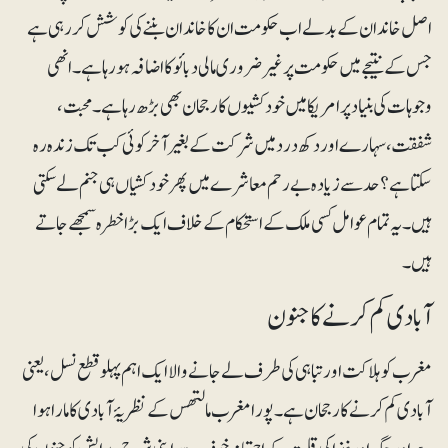
اصل خاندان کے بدلے اب حکومت ان کا خاندان بننے کی کوشش کر رہی ہے
جس کے نتیجے میں حکومت پر غیرضروری مالی دبائو کا اضافہ ہو رہا ہے۔ انھی
وجوہات کی بنیاد پر امریکا میں خودکشیوں کا رجحان بھی بڑھ رہا ہے۔ محبت،
شفقت، سہارے اور دکھ درد میں شرکت کے بغیر آخر کوئی کب تک زندہ رہ
سکتا ہے؟ حد سے زیادہ بے رحم معاشرے میں پھر خودکشیاں ہی جنم لے سکتی
ہیں۔ یہ تمام عوامل کسی ملک کے استحکام کے خلاف ایک بڑا خطرہ سمجھے جاتے
ہیں۔
آبادی کم کرنے کا جنون
مغرب کو ہلاکت اور تباہی کی طرف لے جانے والا ایک اہم پہلو قطع نسل، یعنی
آبادی کم کرنے کا رجحان ہے۔ پورا مغرب مالتھس کے نظریۂ آبادی کا مارا ہوا