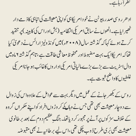
نظر آرہا ہے۔
ادھر روسی صدر پیوٹن نے خود امریکا ہی کو اپنی معیشت کی تباہی کا ذمے دار
ٹھیرایا ہے۔ انھوں نے سابق امریکی انتظامیہ (بش اور اس کی کابینہ) پر تنقید
کرتے ہوئے کہا کہ گذشتہ سال (۲۰۰۸ء) میں کونڈولیزارائس نے دعویٰ کیا
تھا کہ امریکا ایک بہت مضبوط اور محفوظ معاشی طاقت ہے، تاہم گذشتہ ۶ماہ میں
وال اسٹریٹ سے بڑے بڑے مالیاتی امریکی اداروں کا غائب ہوجانا امریکی
غلطیوں کا واضح ثبوت ہے۔
روس کے بکھر جانے کے عمل میں دیگر بہت سے عوامل کے علاوہ اس کی زوال
سے دوچار معیشت بھی تھی جس نے وہاںکے کروڑوں افراد کو اپنے حکمراں گروہ
کے خلاف سڑکوں پر آنے پر مجبور کر دیا تھا۔ جنگ ِ عظیم دوم کے بعد برطانوی
معیشت بھی بُری طرح ڈوب چکی تھی، اس لیے برطانیہ نے بھی مقبوضہ