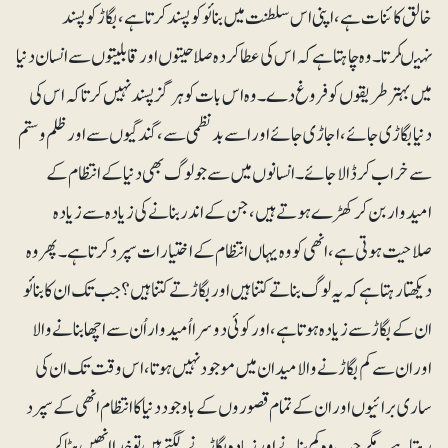
خالق کائنات ہے، اپنی اس سلطنت میں بنائو کو پسند کرتا ہے،بگاڑ کو پسند
نہیںکرتا۔ وہ چاہتا ہے کہ اس کی عطا کردہ صلاحیتوں اور قابلیتوں سے انسان دنیا
میں بہتر طریقوں کو فروغ دے۔ وہ اس بات کو ہرگز پسند نہیں کرتا کہ اس کی
دنیا بگاڑی جائے، اجاڑی جائے اور اسے بدنظمی سے، گندگیوں سے اور ظلم و ستم
سے خراب کرڈالا جائے۔ انسانوں میں سے جو لوگ بھی دنیا کے انتظام کے
امیدوار بن کر کھڑے ہوتے ہیں، جن کے اندر بنانے کی زیادہ سے زیادہ
صلاحیت ہوتی ہے، انھی کو وہ یہاں انتظام کے اختیارات سپرد کرتا ہے۔ پھر وہ
دیکھتا رہتا ہے کہ یہ لوگ بناتے کتنا ہیں اور بگاڑتے کتنا ہیں؟ جب تک ان کا بنائو
ان کے بگاڑ سے زیادہ ہوتا ہے، اور کوئی دوسرا اُمیدوار اُن سے اچھا بنانے والا
اور ان سے کم بگاڑنے والا میدان میں موجود نہیں ہوتا، اس وقت تک ان کی
ساری برائیوں اور ان کے تمام قصوروں کے باوجود دنیا کا انتظام انھی کے سپرد
رہتا ہے۔ مگر جب وہ کم بنانے اور زیادہ بگاڑنے لگتے ہیں تو خدا انھیں ہٹا کر