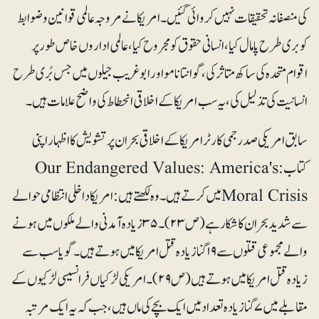
کی منصفانہ تحقیقات نہیں کروائی گئیں۔ امریکا نے مروجہ عالمی قوانین و ضوابط
کو بری طرح پامال کیا، انسانی حقوق کو مجروح کیا، عالمی اداروں خاص طور پر
اقوام متحدہ کی ساکھ متاثر کی، گوانتانامو اور ابوغریب جیلوں میں جس بُری طرح
انسانیت کی تذلیل کی، یہ سب امریکا کے اخلاقی انحطاط کی واضح علامات ہیں۔
سابق امریکی صدر جمی کارٹر امریکا کے اخلاقی بحران پر تشویش کا اظہار اپنی
کتاب: Our Endangered Values: America's
Moral Crisisمیں کرتے ہیں۔ وہ لکھتے ہیں: امریکا داخلی انتظامی حوالے
سے شدید بحران کا شکار ہے (ص ۲۳)۔ ۳۵ زیادہ آمدنی والے ملکوں میں ہونے
والے مجموعی قتلوں سے ۱۹ گنا زیادہ قتل امریکا میں ہوتے ہیں۔ گویا سب سے
زیادہ قتل امریکا میں ہوتے ہیں (ص ۲۹)۔ امریکی لڑکیاں فرانسیسی لڑکیوں کے
مقابلے میں ۷ گنا زیادہ تعداد میں ایک بچے کی ماں ہیں، جب کہ یہ ایک مرتبہ