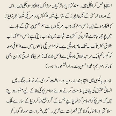
اسقاطِ حمل کرا چکی ہیں۔ ۷۰ گنا زیادہ لڑکیاں سوزاک کا شکار ہوچکی ہیں۔ اس
کے علاوہ جرمنی کے ٹین ایجرز کے مقابلے میں ۵ گنا زیادہ امریکی ٹین ایجرز ایڈز
کا شکار ہوتے ہیں (ص ۸۰)۔ جب امریکیوں سے ہم جنسی پرستی کے بارے
میں پوچھا جاتا ہے تو ان کی اکثریت اثبات میں جواب دیتی ہے (ص ۳۰)۔ اب
طلاق خطرناک حد تک عام ہوچکی ہے۔ تمام امریکی بالغوں میں سے ۲۵ فی صد
کو کم از کم ایک مرتبہ طلاق ہوچکی ہے (ص ۷۵)۔ (امریکا کا اخلاقی بحران، جمی
کارٹر، مترجم: محمد احسن بٹ، دارالشعور، لاہور)
خارجہ پالیسی میں انتہاپسندانہ رویہ اور دہشت گردی کے خلاف جنگ میں
انسانی حقوق کی پامالی پر مذمت کرتے ہوئے وہ امریکا کی بقا کے لیے مشورہ دیتے
ہیں کہ امریکا کو ایسا مرکز بننا چاہیے جس کے گرد جمع ہوکر دنیا کے سارے ملک
سلامتی اور ماحول کو لاحق خطرات سے لڑیں۔ ہمیں ضرورت مند لوگوں کو