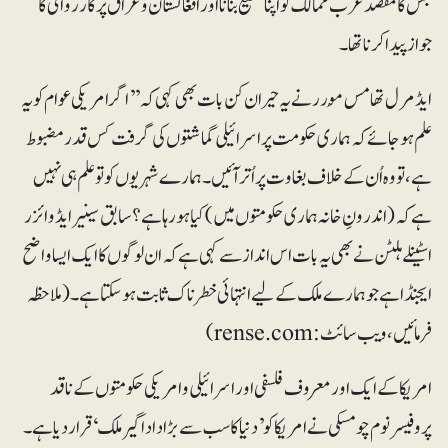
جس کا مقصد عرب ممالک کو اپنا مطیع بنانا اور افغانستان و عراق پر کارروائی کا
جواز پیدا کرنا تھا۔
ایڈمرل تھامس مُورر نے یہ حیران کن بات بھی کہی کہ ’’اگر امریکی عوام کو یہ
علم ہوجائے کہ ہماری حکومت پر اسرائیلی گماشتوں کی گرفت کس قدر مضبوط
ہے، تو وہ اُن کے خلاف بغاوت پر اُتر آئیں۔ ہمارے شہریوں کو تو علم ہی نہیں
ہے کہ (اندرونِ خانہ ہماری حکومتوں میں) کیا ہو رہا ہے؟ سابق سینیرایڈوائزر
اسٹینلے ہلٹن نے بھی یہ بات اس انداز سے کہی ہے کہ ان لوگوں کا ایک ایسا واضح
ایجنڈا ہے جو ہمارے ملک کے لیے انتہائی خطرناک ثابت ہوسکتا ہے۔ (ملاحظہ
فرمائیں، ویب سائٹ:rense.com)
امریکا کے ایک اور معروف فلسفی اور اسرائیلی و امریکی حکومتوں کے ناقد
پروفیسر نوم چومسکی نے امریکا کو ’دنیا کا سب سے بڑا دادا گیر ملک‘قرار دیا ہے۔