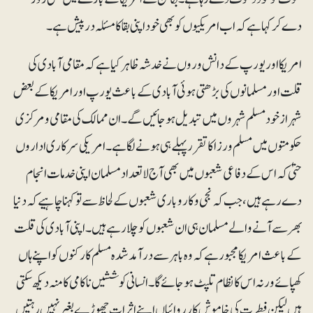
دے کر کہا ہے کہ اب امریکیوں کو بھی خود اپنی بقا کا مسئلہ درپیش ہے۔
امریکا اور یورپ کے دانش وروں نے خدشہ ظاہر کیا ہے کہ مقامی آبادی کی
قلت اور مسلمانوں کی بڑھتی ہوئی آبادی کے باعث یورپ اور امریکا کے بعض
شہر ازخود مسلم شہروں میں تبدیل ہوجائیں گے۔ ان ممالک کی مقامی و مرکزی
حکومتوں میں مسلم ورزا کا تقرر پہلے ہی ہونے لگا ہے۔ امریکی سرکاری اداروں
حتیٰ کہ اس کے دفاعی شعبوں میں بھی آج لاتعداد مسلمان اپنی خدمات انجام
دے رہے ہیں، جب کہ نجی و کاروباری شعبوں کے لحاظ سے تو کہنا چاہیے کہ دنیا
بھر سے آنے والے مسلمان ہی ان شعبوں کو چلا رہے ہیں۔ اپنی آبادی کی قلت
کے باعث امریکا مجبور ہے کہ وہ باہر سے درآمد شدہ مسلم کارکنوں کو اپنے ہاں
کھپائے ورنہ اس کا نظام تلپٹ ہوجائے گا۔ انسانی کوششیں ناکامی کا منہ دیکھ سکتی
ہیں لیکن فطرت کی خاموش کارروائیاں اپنے اثرات چھوڑے بغیر نہیں رہتیں