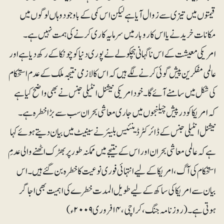
قیمتوں میں تیزی سے زوال آیا ہے لیکن اس کمی کے باوجود وہاں لوگوں میں
مکانات خریدنے یا اس کاروبار میں سرمایہ کاری کرنے کی ہمت نہیں ہے۔
امریکی معیشت کے اس ناگہانی ہچکولے نے پوری دنیا کو چونکا کے رکھ دیا ہے اور
عالمی مفکرین پیش گوئی کرنے لگے ہیں کہ اس کا لازمی نتیجہ ملک کے عدم استحکام
کی شکل میں سامنے آئے گا۔ خود امریکی نیشنل انٹیلی جنس نے بھی واضح کیا ہے
کہ امریکا کو درپیش چیلنجوں میں جاری معاشی بحران سب سے بڑا خطرہ ہے۔
نیشنل انٹیلی جنس کے ڈائرکٹر ڈینئیس بلیئر نے سینیٹ میں بیان دیتے ہوئے کہا
ہے کہ عالمی معاشی بحران اور اس کے نتیجے میں ممکنہ طور پر بھڑک اٹھنے والی عدمِ
استحکام کی آگ، امریکا کے لیے انتہائی فوری نوعیت کا خطرہ بن گئے ہیں۔ اس
بیان سے امریکا کی ساکھ کے لیے طویل المدت خطرے کی اہمیت بھی اجاگر
ہوتی ہے۔ (روزنامہ جنگ، کراچی، ۱۴ فروری ۲۰۰۹ء)