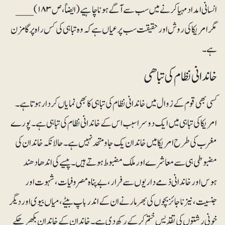
انسانی امداد مہیا کرنے میں سب سے آگے ہونا چاہیے (ایضاً، ص ۱۸۳)___
مگر امریکا کی روش اور حقیقت سب پر عیاں ہے کہ وہ تباہی کی کس راہ پر گامزن
ہے۔
خاندانی نظام کی تباھی
کسی بھی قوم کے زوال میں خاندانی نظام کی تباہی کا بھی نمایاں کردار ہوتا ہے۔
امریکا کی تباہی میں ایک دوسرا سبب اس کے خاندانی نظام کی تباہی ہے۔ پورے
مغرب کی طرح امریکا میں خاندان یک جا و متحد نہیں ہے۔ حالانکہ خاندان کی
مضبوطی ہی سے معاشرے اور ملک مضبوط ہوتے ہیں۔ پیسے کی اندھا دھند
ہوس اور خاندانی ذمے داریوں سے فرار، بے پناہ مصروفیات، شہوت اور
جنسیت، نیز ناجائز بچوں کی بھرمار نے ان کے اندر باپ بیٹے، میاں بیوی اور دیگر
خونی رشتوں کی تقدیس ختم کر کے رکھ دی ہے۔ خاندان کے خاندان بکھر چکے