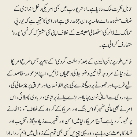
قابلِ نفرت ملک بنادیا ہے۔ ادھر یورپ میں بھی امریکی دخل اندازی کے
خلاف مضبوط راے عامہ پروان چڑھ رہی ہے اور اسی کا نتیجہ ہے کہ یورپی
ممالک نے ڈالر کی استحصالی معیشت کے خلاف اپنی نئی مشترکہ کرنسی ’یورو‘
متعارف کرائی ہے۔
خاص طور پر نائن الیون کے بعد ’دہشت گردی‘ کے نام پر جس طرح امریکا
نے دنیا کے مروجہ قوانین و ضوابط کی دھجیاں اڑائیں، اپنے مزعومہ مقاصد کے
لیے فریب اور جھوٹے پروپیگنڈے کی بنا پر افغانستان اور عراق پر چڑھائی کی،
بے دردی سے انسانی خون بہایا اور بڑے پیمانے پر تباہی و بربادی پھیلائی، اس
امر نے بھی عالمی ضمیر کو اس جنگ اور امریکا کے کردار کے خلاف آواز اٹھانے
پر مجبور کر دیا ہے۔ آج امریکا دنیا میں امن اور تعمیر سے زیادہ بگاڑ، تخریب اور
فساد کا باعث بن رہا ہے، اور یہی چیزیں کسی بھی قوم کے زوال میں اہم کردار ادا