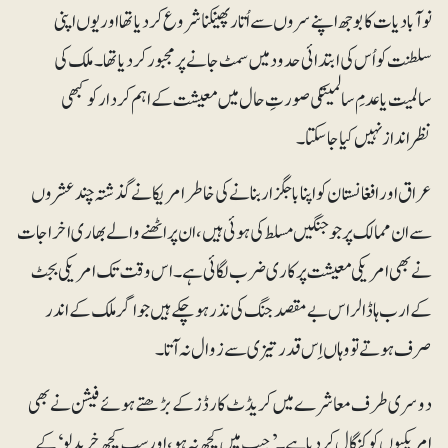
نوآبادیات کا بوجھ اپنے سروں سے اُتار پھینکنا شروع کر دیا تھا اور یوں اپنی
سلطنت کو اُس کی ابتدائی حدود میں سمٹ جانے پر مجبور کر دیا تھا۔ ملک کی
سالمیت یا عدمِ سالمیتکی صورتِ حال میں معیشت کے اہم کردار کو کبھی
نظرانداز نہیں کیا جاسکتا۔
عراق اور افغانستان کو اپنا باجگزار بنانے کی خاطر امریکا نے گذشتہ چند عشروں
سے ان ممالک پر جو جنگیں مسلط کی ہوئی ہیں، ان پر اٹھنے والے بھاری اخراجات
نے بھی امریکی معیشت پر کاری ضرب لگائی ہے۔ اس وقت تک امریکی بجٹ
کے ارب ہا ڈالر اس بے مقصد جنگ کی نذر ہوچکے ہیں جو اگر ملک کے اندر
صرف ہوتے تو وہاں اِس قدر تیزی سے زوال نہ آتا۔
دوسری طرف معاشرے میں کریڈٹ کارڈز کے بڑھتے ہوئے فیشن نے بھی
امریکیوں کو کنگال کردیا ہے۔ ’جیب میں کچھ نہ ہو، اور سب کچھ خرید لو‘ کے