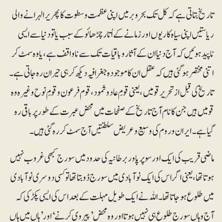
تاریخ بتاتی ہے کہ کل تک بحروبر میں اپنی عظمت و سطوت کا پھریرا لہرانے والی
ریاستیں اپنی سیاہ کاریوں اور زمانے کے اُتار چڑھائو کے سبب یا تو دنیا سے ایسی
ناپید ہوئیں کہ آج دنیا ان کے آثار و باقیات تک سے ناواقف ہے، یا وہ سمٹ کر
اتنی مختصر ہوگئی ہیں کہ عقل ان کا موجودہ جغرافیہ دیکھ کر ہی حیران رہ جاتی ہے۔
تاریخ کی قبل از تحریر قومیں، یعنی قومِ عادو ثمود، قوم فرعون و قومِ نوح وغیرہ وہ
قومیں ہیں جن کا نام آج تاریخ کے صفحات میں محض عبرت کے طور پر باقی رہ
گیا ہے۔ ایران و روم کی وسیع و عریض سلطنتیں آج سمٹ کر رہ گئی ہیں۔
ماضی قریب کی ایک اور سوپر پاور برطانیہ کی حدود میں سورج کبھی غروب نہیں
ہوتا تھا، یعنی اگر اس کی ایک نوآبادی میں سورج ڈوبتا تھا تو کسی دوسری نوآبادی
میں طلوع ہو جاتا تھا۔ اللہ نے ایک طویل مہلت کے بعد اس کی ایسی پکڑ کی کہ
آج وہاں سورج طلوع ہی نہیں ہوتا اور وہ محض ’پیروی کرنے‘ اور ’ہاں میں ہاں