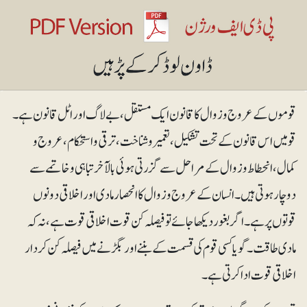
قوموں کے عروج و زوال کا قانون ایک مستقل، بے لاگ اور اٹل قانون ہے۔
قومیں اس قانون کے تحت تشکیل، تعمیروشناخت، ترقی و استحکام، عروج و
کمال، انحطاط و زوال کے مراحل سے گزرتی ہوئی بالآخر تباہی و خاتمے سے
دوچار ہوتی ہیں۔ انسان کے عروج و زوال کا انحصار مادی اور اخلاقی دونوں
قوتوں پر ہے۔ اگر بغور دیکھا جائے تو فیصلہ کن قوت اخلاقی قوت ہے، نہ کہ
مادی طاقت۔ گویا کسی قوم کی قسمت کے بننے اور بگڑنے میں فیصلہ کن کردار
اخلاقی قوت ادا کرتی ہے۔