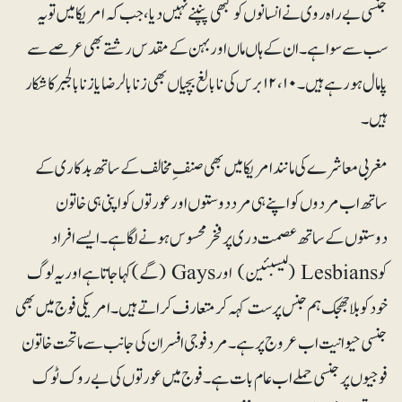
جنسی بے راہ روی نے انسانوں کو کبھی پنپنے نہیں دیا، جب کہ امریکا میں تو یہ
سب سے سوا ہے۔ ان کے ہاں ماں اور بہن کے مقدس رشتے بھی عرصے سے
پامال ہو رہے ہیں۔ ۱۰، ۱۲ برس کی نابالغ بچیاں بھی زنا بالرضا یا زنا بالجبر کا شکار
ہیں۔
مغربی معاشرے کی مانند امریکا میں بھی صنفِ مخالف کے ساتھ بدکاری کے
ساتھ اب مردوں کو اپنے ہی مرد دوستوں اور عورتوں کو اپنی ہی خاتون
دوستوں کے ساتھ عصمت دری پر فخر محسوس ہونے لگا ہے۔ ایسے افراد
کو Lesbians (لیسبئین) اور Gays (گے)کہا جاتا ہے اور یہ لوگ
خود کو بلاجھجک ہم جنس پرست کہہ کر متعارف کراتے ہیں۔ امریکی فوج میں بھی
جنسی حیوانیت اب عروج پر ہے۔ مرد فوجی افسران کی جانب سے ماتحت خاتون
فوجیوں پر جنسی حملے اب عام بات ہے۔ فوج میں عورتوں کی بے روک ٹوک