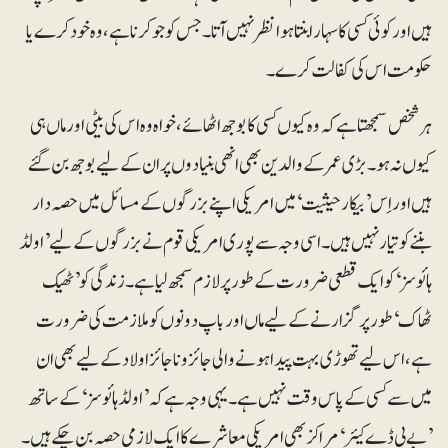
ہیں اور کوئی کسی کا سہارا بنتا ہوا نظر نہیں آتا۔ جس کو جو کرنا ہے، وہ خود کرے یا
حکومت اس کی کفالت کرے۔
ہرشخص سمجھتا ہے کہ وہ کیوں کسی کا بوجھ اٹھائے، خواہ وہ اس کی بیٹی اور ماں ہی
کیوں نہ ہو۔ بڑی عمر کے والدین بھی انھی بنیادوں پر ان کے لیے بوجھ بن گئے
ہیں اور اِس ’بیکار حیثیت‘ میں امریکی اپنے بزرگوں کے مسائل میں حصہ دار
بننے کو تیار نہیں ہیں۔ اسی وجہ سے پوری امریکی قوم نے بزرگوں کے لیے ’اولڈ
ہائوسز‘ کو ایک قطعی ضرورت کے طور پر لازم سمجھ لیا ہے۔ زندگی کو ’ٹھیک
ٹھاک‘ طور پر گزارنے کے لیے ماں اور باپ دونوں کو ملازمت کی ضرورت
ہے، اس لیے تھوڑی بہت پیدا ہونے والی جائز و ناجائزاولاد کے لیے بھی ان
میں سے کسی کے پاس وقت نہیں ہے۔ یہی وجہ ہے کہ ’اولڈ ہائوسز‘ کے ساتھ
’بے بی ڈے کیئر‘ مراکز بھی امریکی معاشرے کا ایک لازمی حصہ بن چکے ہیں۔