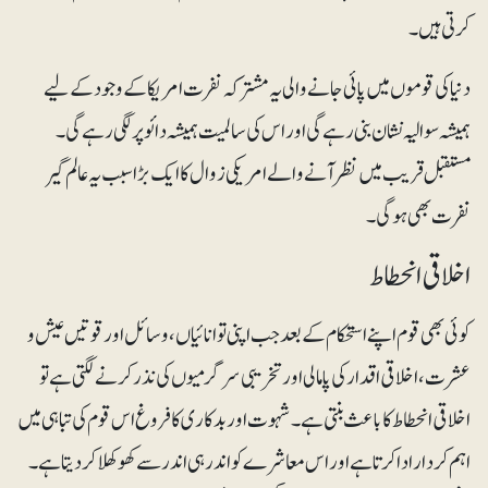
کرتی ہیں۔
دنیا کی قوموں میں پائی جانے والی یہ مشترکہ نفرت امریکا کے وجود کے لیے
ہمیشہ سوالیہ نشان بنی رہے گی اور اس کی سالمیت ہمیشہ دائو پر لگی رہے گی۔
مستقبل قریب میں نظر آنے والے امریکی زوال کا ایک بڑا سبب یہ عالم گیر
نفرت بھی ہوگی۔
اخلاقی انحطاط
کوئی بھی قوم اپنے استحکام کے بعد جب اپنی توانائیاں، وسائل اور قوتیں عیش و
عشرت، اخلاقی اقدار کی پامالی اور تخریبی سرگرمیوں کی نذر کرنے لگتی ہے تو
اخلاقی انحطاط کا باعث بنتی ہے۔ شہوت اور بدکاری کا فروغ اس قوم کی تباہی میں
اہم کردار ادا کرتا ہے اور اس معاشرے کو اندر ہی اندر سے کھوکھلا کر دیتا ہے۔