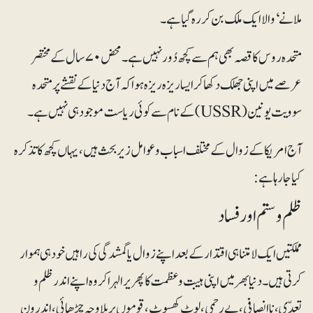
ملانے‘ والا ایک ملک بن کر رہ گیا ہے۔
متحدہ روس کا قصہ بھی ہم سے کچھ دُور نہیں ہے۔ محض ۷۰ سال کے مختصر
عرصے میں اپنی جھلک دکھا کر ایسا ریزہ ریزہ ہوا کہ آج دنیا کے نقشے پر متحدہ
سوویت یونین (USSR) کے نام سے کوئی ریاست موجود ہی نہیں ہے۔
آج امریکا کے زوال کے مختلف اسباب و عوامل زیربحث ہیں، یہاں کچھ کا تذکرہ
کیا جا رہا ہے:
ظلم و ستم اور فساد
مملکتیں ایک لامتناہی اقتدار کے بعد اپنے زوال یا گمشدگی کی راہیں خود ہی ہموار
کرتی ہیں۔ دنیا بھر میں اپنی ہیبت و عظمت کا پھریرا لہرا کر وہ اپنے اندر ظلم و
تعدّی، ناانصافی، بے رحمی، لوٹ کھسوٹ، قوموں پر بلاوجہ چڑھائی، اندرونِ