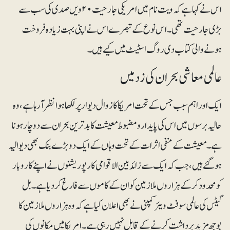
اس نے کہا ہے کہ ویت نام میں امریکی جارحیت ۲۰ویں صدی کی سب سے
بڑی جارحیت تھی۔ اس نوع کے تبصرے اس نے اپنی بہت زیادہ فروخت
ہونے والی کتاب دی روگ اسٹیٹ میں کیے ہیں۔
عالمی معاشی بحران کی زد میں
ایک اور اہم سبب جس کے تحت امریکا کا زوال دیوار پر لکھا ہوا نظر آرہا ہے،وہ
حالیہ برسوں میں اس کی پایدار و مضبوط معیشت کا بدترین بحران سے دوچار ہونا
ہے۔ معیشت کے منفی اثرات کے تحت وہاں کے ایک دو بڑے بنک بھی دیوالیہ
ہوگئے ہیں، جب کہ ایک سے زائد بین الاقوامی کارپوریشنوں نے اپنے کاروبار
کو محدود کرکے ہزاروں ملازمین کو ان کے کاموں سے فارغ کردیا ہے۔ بل
گیٹس کی عالمی سوفٹ ویئر کمپنی نے بھی اعلان کیا ہے کہ وہ ہزاروں ملازمین کا
بوجھ مزید برداشت کرنے کے قابل نہیں رہی ہے۔ امریکا میں مکانوں کی