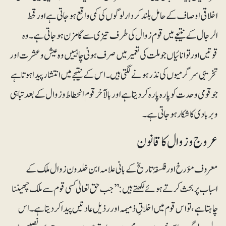
اخلاقی اوصاف کے حامل بلند کردار لوگوں کی کمی واقع ہوجاتی ہے اور قحط
الرجال کے نتیجے میں قوم زوال کی طرف تیزی سے گامزن ہوجاتی ہے۔ وہ
قوتیں اور توانائیاں جو ملت کی تعمیر میں صرف ہونی چاہییں وہ عیش و عشرت اور
تخریبی سرگرمیوں کی نذر ہونے لگتی ہیں۔ اس کے نتیجے میں انتشار پیدا ہوتا ہے
جو قومی وحدت کو پارہ پارہ کردیتا ہے اور بالآخر قوم انحطاط و زوال کے بعد تباہی
و بربادی کا شکار ہوجاتی ہے۔
عروج و زوال کا قانون
معروف مؤرخ اور فلسفۂ تاریخ کے بانی علامہ ابن خلدون زوال ملک کے
اسباب پر بحث کرتے ہوئے لکھتے ہیں: ’’جب حق تعالیٰ کسی قوم سے ملک چھیننا
چاہتا ہے، تو اس قوم میں اخلاقِ ذمیمہ اور رذیل عادتیں پیدا کردیتا ہے۔ اس