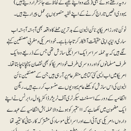
رویہ رکھتے ہوئے بھی (جسے وہ اپنے تقیے کے لحاظ سے جائز قرار دیتے ہیں)
یہودی انھیں تاراج کرنے کے اپنے خفیہ منصوبوں پر عمل پیرا رہتے ہیں۔
ٹوئن ٹاورز امریکا پر نائن الیون کے بدترین حملے کا واقعہ بھی آہستہ آہستہ اب
ساری دنیا پر اپنی حقیقت آشکار کرتا جا رہا ہے۔ خود امریکی و مغربی مصنفین کہنے
لگے ہیں کہ یہ حملہ سراسر ایک اسرائیلی سازش تھی جس کے ذریعے وہ ایک
طرف مسلمانوں کو اور دوسری طرف خود امریکا کو بھی نقصان پہنچانا چاہتا تھا۔
امریکا میں اب ایسی کئی کتابیں منظرعام پر آرہی ہیں جن کے مصنفین نائن
الیون کی اس سازش کو کھلے عام یہودیوں سے منسوب کر رہے ہیں۔ ریگن
انتظامیہ کے دور کے اسسٹنٹ سیکرٹری آف ٹریژر ڈاکٹر پاول رابرٹس نے اپنے
ایک مضمون میں لکھا ہے کہ ۱۱ستمبر کو ہونے والا حملہ بش انتظامیہ کے عہدے
داروں، امریکی سی آئی اے اور اسرائیلی موساد کی مشترکہ کارستانی کا نتیجہ تھا