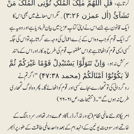
کرتا ہے،
قُلِ الّٰلھُمَّ مٰلِکَ الْمُلْکِ تُؤْتِی الْمُلْکَ مَنْ
مگر اس معاملے میں بھی اس کا
تَشَآئُ (اٰل عمرٰن ۳:۲۶)۔
ایک قانون ہے جسے اس نے اپنی کتابِ عزیز میں بیان فرما دیا ہے اور وہ یہ ہے
کہ ایک قوم کو جب وہ اس کے بُرے اعمال کی وجہ سے گراتا ہے تو اس کی جگہ
کسی ایسی قوم کو اٹھاتا ہے جو اس مغضوب قوم کی طرح بدکار اور اس کے مانند
سرکش نہ ہو،
وَاِنْ تَتَوَلَّوْا یَسْتَبْدِلْ قَوْمًا غَیْرَکُمْ ثُمَّ
’’اگر تم نے
لاَ یَکُوْنُوْٓا اَمْثَالَکُمْ (محمد ۴۷:۳۸)
روگردانی کی تو تمھارے بجاے کسی اور قوم کو اٹھائے گا۔ پھر وہ لوگ تمھاری
طرح نہ ہوں گے‘‘۔ (تنقیحات، ص ۶۱-۶۶)
امریکا جو نئے عالمی نظام (نیو ورلڈ آرڈر) کا دعوے دار تھا اور سرد جنگ کے
خاتمے اور سوویت یونین کے انہدام کے بعد واحد عالمی طاقت کے طور پر اُبھر