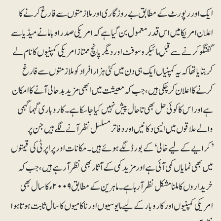
ایک اور رپورٹ کے مطابق بے روزگاری اور ملازمتوں سے فارغ کرنے کا
اعلان امریکا میں اس قدر معمول بن گیا ہے کہ امریکی صدر اوباما نے میڈیا سے
گفتگو کرنے سے قبل مائیکروسوفٹ اور دیگر پانچ ممتاز امریکی کمپنیوں کا نام لے
کر بتایا تھا کہ یہ کمپنیاں ایک ہی دن میں کئی ہزار افراد کو ملازمتوں سے فارغ
کرنے کا اعلان کرچکی ہیں، جب کہ معیشت میں ابھی مزید بدحالی آنے کا امکان
ہے اور اس کا کوئی حل بھی تاحال پیش نہیں کیا جاسکا ہے۔ کاروباری گہماگہمی
والے علاقوں میں ایسی دکانیں اور دفاتر مسلسل نظر آنے لگے ہیں جن پر
’کرایے کے لیے خالی‘ کے بورڈ لگے ہوئے ہیں۔ مکانات اور پراپرٹی کی قیمتوں
میں بھی نمایاں کمی آئی ہے اور مزید کمی کے آثار بھی نظرآرہے ہیں، جب کہ
خریداروں کا ملنا مشکل نظر آرہا ہے۔ ماہرین کے مطابق ۲۰۰۹ء کا سال بھی
امریکی کمپنیوں اور کاروبار کے لیے مایوسیوں اور ناکامیوں کا سال ثابت ہوتا ہوا