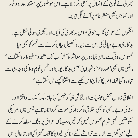
بھرتی نے فوج کے اخلاق پر منفی اثر ڈالا ہے۔ اس موضوع پر مستند اعداد و شمار
اور کتابیں بھی منظرعام پر آنے لگی ہیں۔
’ننگوں کے عوامی کلب‘ کا قیام اس بدکاری کی ایک اور بگڑی ہوئی شکل ہے۔
بدکاری و بے حیائی کی اس سے زیادہ تفصیل بیان کرنے سے قلم کو بھی حیا
محسوس ہوتی ہے۔ ان بنیادوں پر معاشرہ آخر کب تک متحد و مضبوط رہ سکتا ہے؟
ماضی میں بھی ’صدوم‘ کا شہر اپنی جنسی بدکاریوں اور عملِ قومِ لوط کی وجہ ہی سے
تباہ ہوگیاتھا۔ امریکا کو آج اس کلیے سے استثنا کیسے مل سکتا ہے؟
اخلاقی زوال محض جنسیات اور فحاشی ہی کو نہیں کہا جاتا، بلکہ کذب و افترا اور
سفاکی و بے رحمی کو بھی اخلاق و کردار کی موت گردانا جاتا ہے جس میں امریکی
حکومتیں کبھی شرم محسوس نہیں کرتیں، جیساکہ عراق پر جنگ مسلط کرنے کے
لیے من گھڑت الزامات تراشے گئے، نائن الیون کا قصہ گھڑا گیا اور تاحال اس