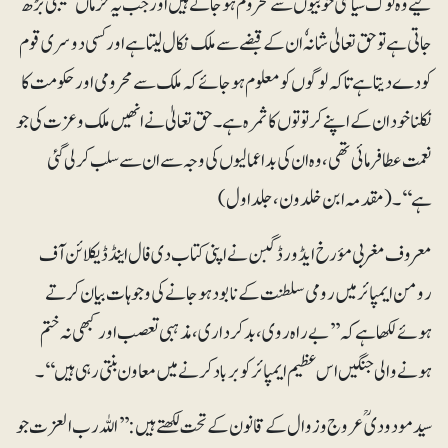
لیے وہ لوگ سیاسی خوبیوں سے محروم ہوجاتے ہیں اور جب یہ حرماں نصیبی بڑھ
جاتی ہے تو حق تعالیٰ شانہٗ ان کے قبضے سے ملک نکال لیتا ہے اور کسی دوسری قوم
کو دے دیتا ہے تاکہ لوگوں کو معلوم ہوجائے کہ ملک سے محرومی اور حکومت کا
نکلنا خود ان کے اپنے کرتوتوں کا ثمرہ ہے۔ حق تعالیٰ نے انھیں ملک و عزت کی جو
نعمت عطا فرمائی تھی، وہ ان کی بداعمالیوں کی وجہ سے ان سے سلب کرلی گئی
ہے‘‘۔ (مقدمہ ابن خلدون، جلد اول)
معروف مغربی مؤرخ ایڈورڈ گبن نے اپنی کتاب دی فال اینڈ ڈیکلائن آف
رومن ایمپائر میں رومی سلطنت کے نابود ہوجانے کی وجوہات بیان کرتے
ہوئے لکھا ہے کہ ’’بے راہ روی، بدکرداری، مذہبی تعصب اور کبھی نہ ختم
ہونے والی جنگیں اس عظیم ایمپائر کو برباد کرنے میں معاون بنتی رہی ہیں‘‘۔
سید مودودیؒ عروج و زوال کے قانون کے تحت لکھتے ہیں: ’’اللہ رب العزت جو