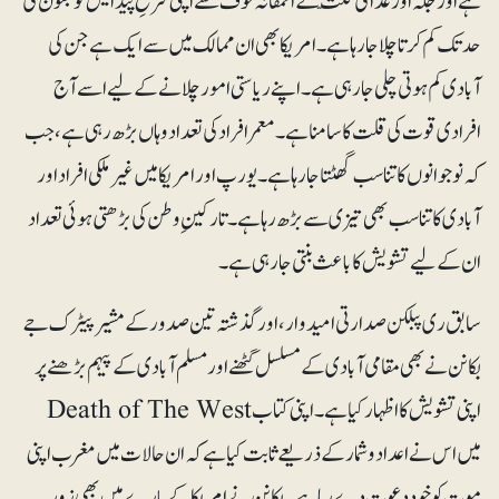
ہے اور جگہ اور غذا کی قلّت کے احمقانہ خوف سے اپنی شرحِ پیدایش کو جنون کی
حد تک کم کرتا چلا جا رہا ہے۔ امریکا بھی ان ممالک میں سے ایک ہے جن کی
آبادی کم ہوتی چلی جارہی ہے۔ اپنے ریاستی امور چلانے کے لیے اسے آج
افرادی قوت کی قلت کا سامنا ہے۔ معمر افراد کی تعداد وہاں بڑھ رہی ہے، جب
کہ نوجوانوں کا تناسب گھٹتا جا رہا ہے۔ یورپ اور امریکا میں غیرملکی افراد اور
آبادی کا تناسب بھی تیزی سے بڑھ رہا ہے۔ تارکینِ وطن کی بڑھتی ہوئی تعداد
ان کے لیے تشویش کا باعث بنتی جارہی ہے۔
سابق ری پبلکن صدارتی امیدوار، اور گذشتہ تین صدور کے مشیر پیٹرک جے
بکانن نے بھی مقامی آبادی کے مسلسل گھٹنے اور مسلم آبادی کے پیہم بڑھنے پر
اپنی تشویش کا اظہار کیا ہے۔ اپنی کتاب Death of The West
میں اس نے اعداد و شمار کے ذریعے ثابت کیا ہے کہ ان حالات میں مغرب اپنی
موت کو خود دعوت دے رہا ہے۔ بکانن نے امریکا کے بارے میں بھی زور