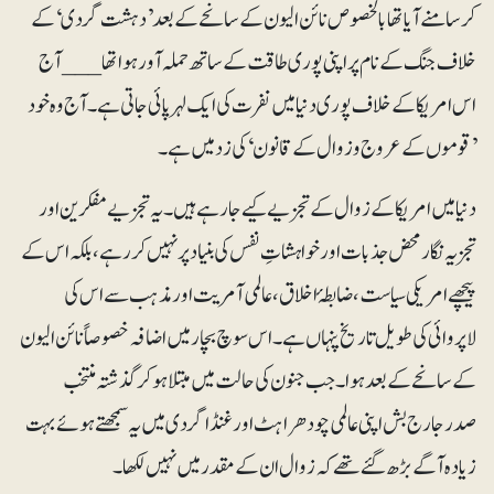
کر سامنے آیا تھا بالخصوص نائن الیون کے سانحے کے بعد ’دہشت گردی‘ کے
خلاف جنگ کے نام پر اپنی پوری طاقت کے ساتھ حملہ آور ہوا تھا___ آج
اس امریکا کے خلاف پوری دنیا میں نفرت کی ایک لہر پائی جاتی ہے۔ آج وہ خود
’قوموں کے عروج و زوال کے قانون‘ کی زد میں ہے۔
دنیا میں امریکا کے زوال کے تجزیے کیے جا رہے ہیں۔ یہ تجزیے مفکرین اور
تجزیہ نگار محض جذبات اور خواہشاتِ نفس کی بنیاد پر نہیں کر رہے، بلکہ اس کے
پیچھے امریکی سیاست، ضابطۂ اخلاق، عالمی آمریت اور مذہب سے اس کی
لاپروائی کی طویل تاریخ پنہاں ہے۔ اس سوچ بچار میں اضافہ خصوصاً نائن الیون
کے سانحے کے بعد ہوا۔ جب جنون کی حالت میں مبتلا ہوکر گذشتہ منتخب
صدرجارج بش اپنی عالمی چودھراہٹ اور غنڈا گردی میں یہ سمجھتے ہوئے بہت
زیادہ آگے بڑھ گئے تھے کہ زوال ان کے مقدر میں نہیں لکھا۔