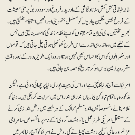
خانہ طبقاتی کش مکش، زنا و فحاشی کے مادر پدر فروغ اور سود و ربو.ٰ پر مبنی معیشت
کے فروغ جیسی سنگین بیماریوں کو مسلسل جنم دیتی اور انھیں استحکام بخشتی ہیں۔
پھر یہ مملکتیں بدی کی اِن تمام جہتوں کو اپنے نظامِ زندگی کا حصہ بنا لیتی ہیں جس
کے نتیجے میں وہ اندر ہی اندر سے اس طرح کھوکھلی ہوتی چلی جاتی ہیں کہ قوموں
اور حکمرانوں کو اس کا احساس بھی نہیں ہوتا اور وہ ایک طویل دور کے بعد وقت ِ
مقررہ پر زمین بوس ہوکر تاریخ کا حصہ بن جاتی ہیں۔
امریکا سے آج دنیا کانپتی ہے اور اس کی ہیبت پوری دنیا پر چھائی ہوئی ہے، لیکن
مذکورہ بالا تمام تباہ کن بیماریاں اندر ہی اندر اس میں سرایت کرچکی ہیں۔ دنیا کو
غلام بنانے، خصوصاً پس ماندہ مسلم ممالک کے ہرشعبے میں دخل اندازی کرنے
کے مستقل امریکی طرزِعمل یا ’دہشت گردی‘ کے نام پر بالخصوص سامراجی
عزائم اور عالمی سطح پر دہشت پھیلانے کی روش نے امریکا کو آج دنیا بھر میں