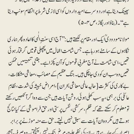
پھینک دیتا ہے اور دوسرے امیدواروں کو اسی لازمی شرط پر انتظام سونپ دیتا
ہے‘‘۔ (بناؤ اور بگاڑ، ص ۴-۵)
مولانا مودودیؒ ایک اور مقام پر لکھتے ہیں: ’’آج اسی سنت ِالٰہی کا اعادہ پھر ہماری
نگاہوں کے سامنے ہو رہا ہے۔ جس شامت اعمال میں پچھلی قومیں گرفتار ہوئی
تھیں، اسی شامت نے آج مغربی قوموں کو آن پکڑا ہے۔ جتنی تنبیہیں ممکن
تھیں وہ سب ان کو دی جاچکی ہیں۔ جنگ عظیم کے مصائب، معاشی مشکلات،
بے کاری کی کثرت [حالیہ عالمی معاشی بحران]، امراضِ خبیثہ کی شدت، نظامِ
عائلی کی برہمی، یہ سب کھلی ہوئی روشن آیات ہیں جن سے وہ اگر آنکھیں رکھتے
تو معلوم کرسکتے تھے کہ ظلم، سرکشی، نفس پرستی اور حق فراموشی کے کیا نتائج
ہوتے ہیں مگر وہ ان آیات سے سبق نہیں لیتے۔ حق سے منہ موڑنے پر برابر
اصرار کیے جا رہے ہیں۔ ان کی نظر علتِ مرض تک نہیں پہنچتی۔ وہ صرف آثارِ