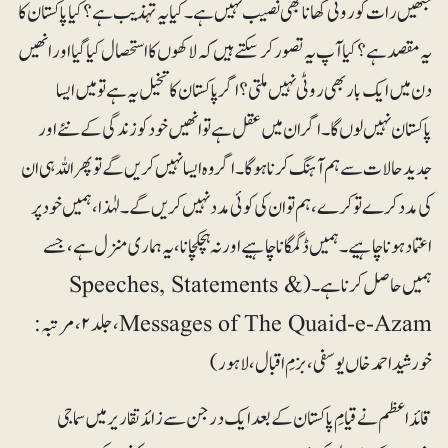
جنھیں رات کو روٹی کھانا بھی نصیب نہیں ہے۔ کیا یہ تہذیب ہے؟ کیا پاکستان کا
یہ مقصد ہے؟ کیا آپ یہ تصور کرسکتے ہیں کہ لاکھوں کا استحصال کیا گیا اور انھیں
دن میں ایک بار بھی روٹی نہیں ملتی؟ اگر پاکستان کا تخیل یہ ہے تو میں ایسا
پاکستان نہیں لوں گا۔ اگر ان میں عقل ہے تو انھیں خود کو زندگی کے نئے اور
جدید حالات سے ہم آہنگ کرنا ہوگا۔ اگر وہ ایسا نہیں کریں گے تو پھراللہ ہی ان
کی مدد کرے تو کرے، ہم تو ان کی کوئی مدد نہیں کریں گے۔ لہٰذا، ہمیں خود پر
اعتماد ہونا چاہیے۔ ہمیں ڈگمگانا چاہیے اور نہ ہچکچانا، یہ ہماری منزل ہے، جسے
ہمیں حاصل کرنا ہے۔(Speeches, Statements &
Messages of The Quaid-e-Azam، جلد۲، مرتبہ:
خورشیداحمد خاں یوسفی، بزمِ اقبال، لاہور)
قائداعظم نے قیامِ پاکستان کے بعدایک درجن سے زائد تقاریر میں سماجی