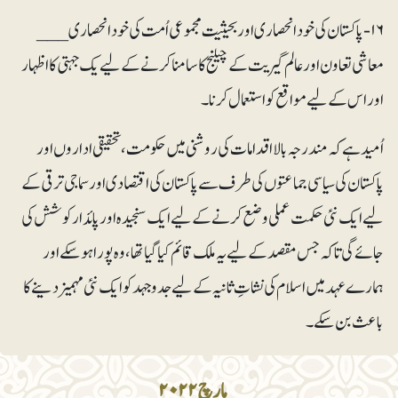
۱۶- پاکستان کی خودانحصاری اور بحیثیت مجموعی اُمت کی خودانحصاری___
معاشی تعاون اور عالم گیریت کے چیلنج کا سامنا کرنے کے لیے یک جہتی کا اظہار
اور اس کے لیے مواقع کو استعمال کرنا۔
اُمید ہےکہ مندرجہ بالا اقدامات کی روشنی میں حکومت، تحقیقی اداروں اور
پاکستان کی سیاسی جماعتوں کی طرف سے پاکستان کی اقتصادی اور سماجی ترقی کے
لیے ایک نئی حکمت عملی وضع کرنے کے لیے ایک سنجیدہ اور پائدار کوشش کی
جائے گی تاکہ جس مقصدکے لیے یہ ملک قائم کیا گیا تھا، وہ پورا ہوسکے اور
ہمارے عہد میں اسلام کی نشاتِ ثانیہ کے لیے جدوجہد کو ایک نئی مہمیز دینے کا
باعث بن سکے۔
مارچ ۲۰۲۲