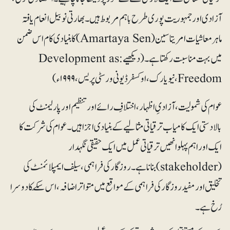
آزادی اور جمہوریت پوری طرح باہم مربوط ہیں۔ بھارتی نوبیل انعام یافتہ
ماہرمعاشیات امریتاسین (Amartaya Sen) کا بنیادی کام اس ضمن
میں بہت مناسبت رکھتا ہے۔ (دیکھیے: Development as
Freedom، نیویارک، اوکسفرڈ یونی ورسٹی پریس، ۱۹۹۹ء)
عوام کی شمولیت، آزادیِ اظہار ، اختلافِ رائے اور تنظیم اور پارلیمنٹ کی
بالادستی ایک کامیاب ترقیاتی مثالیے کے بنیادی اجزا ہیں۔ عوام کی شرکت کا
ایک اور اہم پہلو انھیں ترقیاتی عمل میں ایک حقیقی نگہدار
(stakeholder) بناناہے۔ روزگار کی فراہمی، سیلف ایمپلائمنٹ کی
تخلیق اور مفید روزگار کی فراہمی کے مواقع میں متواتر اضافہ، اس سکّے کا دوسرا
رُخ ہے۔