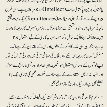
ترقی کے لیے پوری طرح سے استعمال نہیں کیا گیا۔ یہ اثاثہ بیرونِ ملک موجود
پاکستانی ماہرین، پاکستانی ذہانت (Intellect) اور جوہرِقابل ہے۔ اسی طرح
بیرونِ ملک سے آنے والی ترسیلات (Remittences) ایک بہت قیمتی
مالیاتی سرمایہ ہیں، جو بدقسمتی سے بڑی حد تک روزمرہ مصرف کا ذریعہ بنی ہوئی
ہیں۔ حالانکہ ان کا ایک قابلِ ذکر حصہ سرمایہ کاری کے لیے استعمال ہونا
چاہیے، تاکہ بیرونِ ملک کام کرنے والوں اور ان کے خاندان کے لیے ایک
مستقل آمدن کا ذریعہ بن سکے، اور ملک کی معاشی ترقی میں بیرونی قرض کی جگہ
اپنے لوگوں کے وسائل استعمال ہوسکیں۔ ان خداداد اور قیمتی ذرائع سے مؤثر
اور مفید انداز میں استفادے کے لیے مناسب حکمت عملی کی تیاری ایک بڑا
چیلنج بھی ہے اور ایک تاریخ ساز موقع بھی۔
۱۰- عوام کا معاشی اور سیاسی عمل میں شرکت ایک فیصلہ کن مسئلہ ہے، جسے
ترقیاتی مساعی کے ایک لازمی حصے کے طور پر دیکھا جانا چاہیے۔ اقتصادی ترقی،