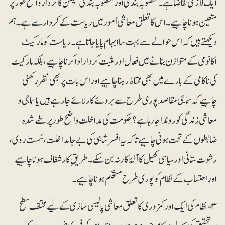
ایک لازمی تقاضا ہے۔ منصوبہ بندی اور منصوبہ بندی کمیشن کا کردار واضح طور پر
متعین ہونا چاہیے۔ اس کا تعلق معاشی اُمور میں ریاست کے کردار سے ہے۔ ہم
دیکھتے ہیں کہ اس حوالے سے بہت سا ابہام پایا جاتا ہے۔ ریاست کو مارکیٹ
اکانومی کے متوازن بنانے میں فعال اور مثبت کردار ادا کرنا چاہیے، بلکہ مارکیٹ
کی ناکامی کے بارے میں بھی محتاط رہنا چاہیے اور اس بات پر بھی نظر رکھنی
چاہیے کہ سماجی مقاصد پوری طرح سے بروئے کار لائے جارہے ہیں یا سماجی و
معاشی زندگی کو روندا جارہا ہے؟ حکومت کی مداخلت واضح طور پر طے شدہ
ضابطوں کے تحت ہونی چاہیے تاکہ یہ افسرشاہی کی بے جا مداخلت، سُست روی،
رشوت ستانی اور سیاسی کھیل کا آلۂ کار نہ بن سکے۔ طریقِ کار شفاف ہونا چاہیے
اور احتساب کے نظام کو پوری طرح مستحکم ہونا چاہیے۔
۳- نظام کی ایک اور کمزوری کا تعلق معاشی پالیسی سازی کے لیے مختلف سطح