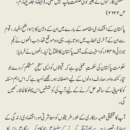
مطمئن کارکنوں کے بغیر کوئی صنعت پنپ نہیں سکتی۔ (ایضاً، جلدچہارم،
ص۲۶۲۲)
پاکستان کے اقتصادی مقاصد کے بارے میں ان کے وژن کا بڑا واضح اظہار، قوم
سے ان کے آخری خطاب میں ہوتا ہے۔ یہی وہ موقع تھا، جب انھوں نے یکم
جولائی ۱۹۴۸ء کو اسٹیٹ بنک آف پاکستان کا افتتاح کیا۔ انھوں نے فرمایا:
حکومت پاکستان کی حکمت ِعملی یہ ہے کہ قیمتوں کو ایسی سطح پر مستحکم کردے جو
تیار کنندہ اور صارف دونوں کے لیے منصفانہ ہو۔ مجھے اُمید ہے کہ اس اہم مسئلہ
کو کامیابی کے ساتھ حل کرنے کے لیے آپ کی کوششیں اس پہلو کا لحاظ رکھیں
گی۔
آپ کا تحقیقی شعبہ، بنکاری کے طور طریقوں کو معاشرتی اور اقتصادی زندگی کے
اسلامی تصورات سے ہم آہنگ کرنے کے سلسلے میں جو کام کرے گا، میں اس کا