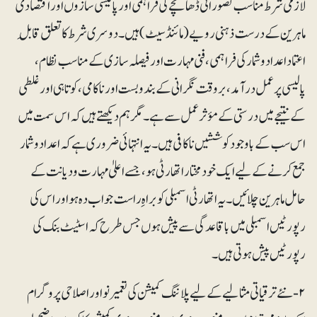
لازمی شرط مناسب تصوراتی ڈھانچے کی فراہمی اور پالیسی سازوں اور اقتصادی
ماہرین کے درست ذہنی رویے (مائنڈسیٹ) ہیں۔ دوسری شرط کا تعلق قابلِ
اعتماد اعداد و شمارکی فراہمی، فنی مہارت اور فیصلہ سازی کے مناسب نظام،
پالیسی پرعمل درآمد، بروقت نگرانی کے بندوبست اور ناکامی، کوتاہی اور غلطی
کے نتیجے میں درستی کے مؤثر عمل سے ہے۔ مگر ہم دیکھتے ہیں کہ اس سمت میں
اس سب کے باوجود کوششیں ناکافی ہیں۔ یہ انتہائی ضروری ہے کہ اعداد و شمار
جمع کرنے کے لیے ایک خودمختار اتھارٹی ہو، جسے اعلیٰ مہارت و دیانت کے
حامل ماہرین چلائیں۔ یہ اتھارٹی اسمبلی کو براہِ راست جواب دہ ہو اور اس کی
رپورٹیں اسمبلی میں باقاعدگی سے پیش ہوں جس طرح کہ اسٹیٹ بنک کی
رپورٹیں پیش ہوتی ہیں۔
۲- نئے ترقیاتی مثالیے کے لیے پلاننگ کمیشن کی تعمیرنو اور اصلاحی پروگرام