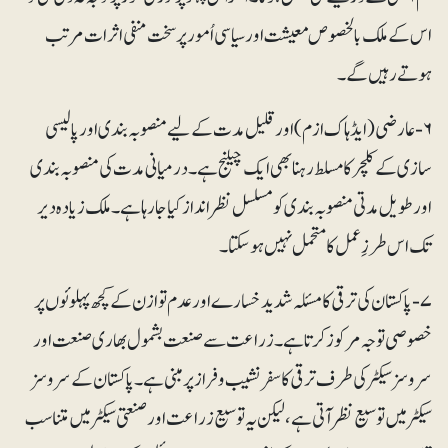
اس کے ملک بالخصوص معیشت اور سیاسی اُمور پر سخت منفی اثرات مرتب
ہوتے رہیں گے۔
۶- عارضی (ایڈہاک ازم) اور قلیل مدت کے لیے منصوبہ بندی اور پالیسی
سازی کے کلچر کا مسلط رہنا بھی ایک چیلنج ہے۔ درمیانی مدت کی منصوبہ بندی
اور طویل مدتی منصوبہ بندی کو مسلسل نظرانداز کیا جارہا ہے۔ ملک زیادہ دیر
تک اس طرزِعمل کا متحمل نہیں ہوسکتا۔
۷- پاکستان کی ترقی کا مسئلہ شدید خسارے اور عدم توازن کے کچھ پہلوئوں پر
خصوصی توجہ مرکوز کرتا ہے۔ زراعت سے صنعت بشمول بھاری صنعت اور
سروسز سیکٹر کی طرف ترقی کا سفر نشیب و فراز پر مبنی ہے۔ پاکستان کے سروسز
سیکٹر میں توسیع نظر آتی ہے، لیکن یہ توسیع زراعت اورصنعتی سیکٹر میں متناسب