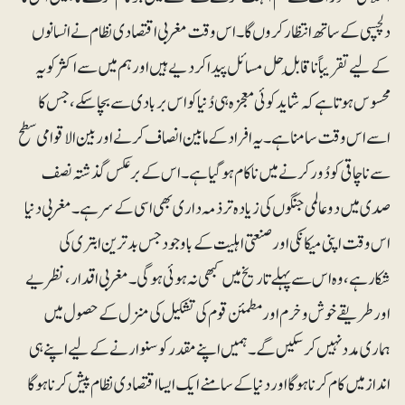
دلچسپی کے ساتھ انتظار کروں گا۔ اس وقت مغربی اقتصادی نظام نے انسانوں
کے لیے تقریباً ناقابلِ حل مسائل پیدا کردیے ہیں اور ہم میں سے اکثر کو یہ
محسوس ہوتا ہے کہ شاید کوئی معجزہ ہی دُنیا کو اس بربادی سے بچاسکے، جس کا
اسے اس وقت سامنا ہے۔ یہ افراد کے مابین انصاف کرنے اور بین الاقوامی سطح
سے ناچاقی کو دُورکرنے میں ناکام ہوگیا ہے۔ اس کے برعکس گذشتہ نصف
صدی میں دوعالمی جنگوں کی زیادہ تر ذمہ داری بھی اسی کے سر ہے۔ مغربی دنیا
اس وقت اپنی میکانکی اور صنعتی اہلیت کے باوجود جس بدترین ابتری کی
شکارہے، وہ اس سے پہلے تاریخ میں کبھی نہ ہوئی ہوگی۔ مغربی اقدار، نظریے
اور طریقے خوش و خرم اور مطمئن قوم کی تشکیل کی منزل کے حصول میں
ہماری مدد نہیں کرسکیں گے۔ ہمیں اپنے مقدر کو سنوارنے کے لیے اپنے ہی
انداز میں کام کرنا ہوگا اور دنیا کے سامنے ایک ایسا اقتصادی نظام پیش کرنا ہوگا