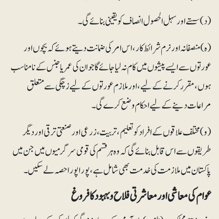
(د) سستے اور سہل الحصول انصاف کو یقینی بنائے گی۔
(ہ)منصفانہ اور نرم شرائط کار، اس امر کی ضمانت دیتے ہوئے کہ بچوں اور
عورتوں سے ایسے پیشوں میں کام نہ لیا جائے گا جو ان کی عمر یا جنس کے نامناسب
ہوں، مقرر کرنے کے لیے، اور ملازم عورتوں کے لیے زچگی سے متعلق
مراعات دینے کے لیے احکام وضع کرے گی۔
(و)مختلف علاقوں کے افراد کو تعلیم، تربیت، زرعی اور صنعتی ترقی اور دیگر
طریقوں سے اس قابل بنائے گی کہ وہ ہرقسم کی قومی سرگرمیوں میں جن میں
پاکستان میں ملازمت کی خدمت بھی شامل ہے، پورا پورا حصہ لے سکیں۔
عوام کی معاشی اور معاشرتی فلاح و بہبود کا فروغ