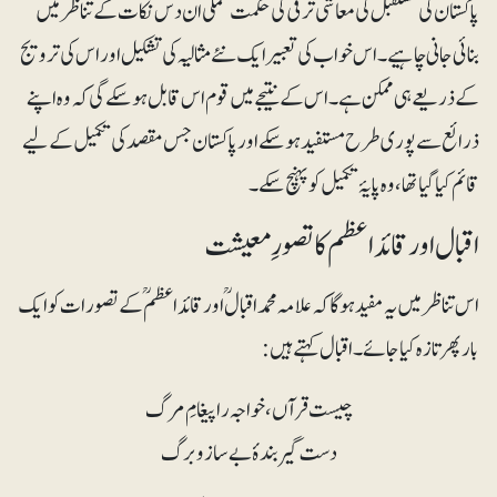
پاکستان کی مستقبل کی معاشی ترقی کی حکمت عملی ان دس نکات کے تناظر میں
بنائی جانی چاہیے۔ اس خواب کی تعبیر ایک نئے مثالیہ کی تشکیل اور اس کی ترویج
کے ذریعے ہی ممکن ہے۔ اس کے نتیجے میں قوم اس قابل ہوسکے گی کہ وہ اپنے
ذرائع سے پوری طرح مستفید ہوسکے اور پاکستان جس مقصد کی تکمیل کے لیے
قائم کیا گیا تھا، وہ پایۂ تکمیل کو پہنچ سکے۔
اقبال اور قائداعظم کا تصورِ معیشت
اس تناظر میں یہ مفید ہوگا کہ علامہ محمد اقبالؒ اور قائداعظمؒ کے تصورات کو ایک
بار پھر تازہ کیا جائے۔اقبال کہتے ہیں:
چیست قرآں، خواجہ را پیغامِ مرگ
دست گیر بندۂ بے ساز و برگ