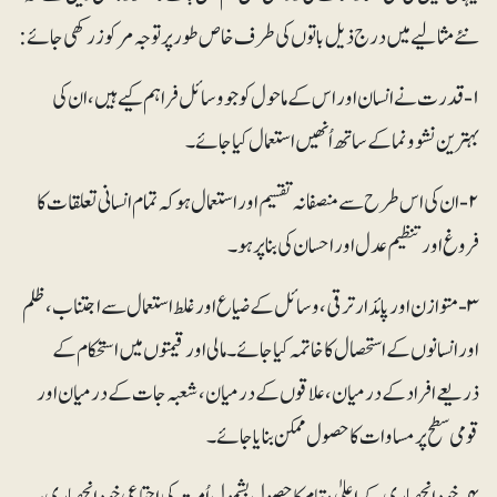
نئے مثالیے میں درج ذیل باتوں کی طرف خاص طور پر توجہ مرکوز رکھی جائے:
۱- قدرت نے انسان اور اس کے ماحول کو جو وسائل فراہم کیے ہیں، ان کی
بہترین نشوونما کے ساتھ اُنھیں استعمال کیا جائے۔
۲- ان کی اس طرح سے منصفانہ تقسیم اور استعمال ہو کہ تمام انسانی تعلقات کا
فروغ اور تنظیم عدل اور احسان کی بنا پر ہو۔
۳- متوازن اور پائدار ترقی، وسائل کے ضیاع اور غلط استعمال سے اجتناب، ظلم
اور انسانوں کے استحصال کا خاتمہ کیا جائے۔ مالی اور قیمتوں میں استحکام کے
ذریعے افراد کے درمیان، علاقوں کے درمیان، شعبہ جات کےدرمیان اور
قومی سطح پر مساوات کا حصول ممکن بنایا جائے۔