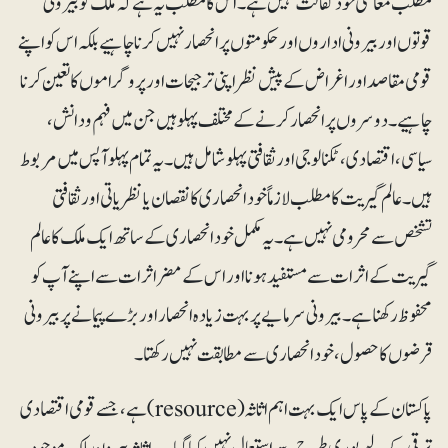
مطلب معاشی خودکفالت نہیں ہے۔ اس کا مطلب یہ ہے کہ ملک کو بیرونی
قوتوں اور بیرونی اداروں اور حکومتوں پرانحصار نہیں کرنا چاہیے بلکہ اس کو اپنے
قومی مقاصد اور اغراض کے پیش نظر اپنی ترجیحات اور پروگراموں کا تعین کرنا
چاہیے۔ دوسروں پر انحصار کرنے کے مختلف پہلو ہیں جن میں فہم و دانش،
سیاسی، اقتصادی، ٹکنالوجی اور ثقافتی پہلو شامل ہیں۔ یہ تمام پہلو آپس میں مربوط
ہیں۔ عالم گیریت کا مطلب لازماً خودانحصاری کا نقصان یا نظریاتی اور ثقافتی
تشخص سے محرومی نہیں ہے۔ یہ مکمل خودانحصاری کے ساتھ ایک ملک کا عالم
گیریت کے اثرات سے مستفیدہونا اور اس کے مضر اثرات سے اپنے آپ کو
محفوظ رکھنا ہے۔ بیرونی سرمایے پر بہت زیادہ انحصار اور بڑےپیمانے پر بیرونی
قرضوں کا حصول، خودانحصاری سے مطابقت نہیں رکھتا۔
پاکستان کے پاس ایک بہت اہم اثاثہ (resource) ہے، جسے قومی اقتصادی