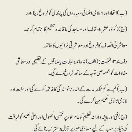
(ب) اتحاد اور اسلامی اخلاقی معیاروں کی پابندی کو فروغ دینا، اور
(ج) زکوٰۃ، عشر ، اوقاف اور مساجد کی باقاعدہ تنظیم کا اہتمام کرنا۔
معاشرتی انصاف کا فروغ اور معاشرتی بُرائیوں کا خاتمہ
دفعہ ۳۷، مملکت:(الف) پسماندہ طبقات یا علاقوں کے تعلیمی اور معاشی
مفادات کو خصوصی توجہ کے ساتھ فروغ دے گی۔
(ب) کم سے کم ممکنہ مدت کے اندر ناخواندگی کا خاتمہ کرے گی اور مفت اور
لازمی ثانوی تعلیم مہیا کرے گی۔
(ج) فنی اور پیشہ وارانہ تعلیم کو عام طور پر ممکن الحصول اور اعلیٰ تعلیم کو لیاقت
کی بنیاد پر سب کے لیے مساوی طور پر قابلِ دسترس بنائے گی۔