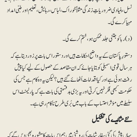
نسل ، بنیادی ضروریاتِ زندگی مثلاً خوراک، لباس،رہایش، تعلیم اور طبّی امداد
مہیا کرے گی۔
(د) ربا کو جتنی جلد ممکن ہو، ختم کرے گی۔
دستورِ پاکستان کے یہ واضح احکامات ہیں اور دستور اس بات پر زور دیتا ہے کہ
ہرسال قومی اسمبلی کو بتایا جائے کہ ان مقاصد کے حصول کے لیے کیا پیش
رفت ہوئی ہے اور کیا اقدامات اُٹھائے گئے ہیں؟ لیکن یہ وہ کام ہے جس کی
حکومت کبھی فکر نہیں کرتی اور یہ بڑی بدقسمتی کی بات ہے کہ پارلیمنٹ اس
سلسلے میں مؤثر احتساب کے باب میں بُری طرح ناکام رہی ہے۔
نئے مثالیـے کی تشکیل
یہاں پیش کی گئی سفارشات کی روشنی میں ہم اس بات کا مشورہ بھی دیں گے کہ