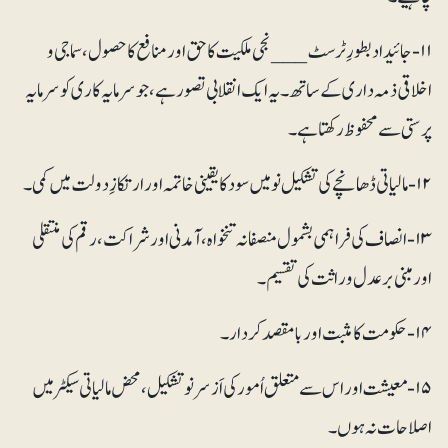
۱۱- جائیداد بطورِ ٹرسٹ ___ نجی ملکیت کا حق اور منافع کا حصول، سماجی و
اخلاقی ذمہ داری کے ساتھ۔یہ ایک انقلابی تصور ہے، جو سرمایہ کاری کو سرمایہ
پرستی سے محفوظ رکھتا ہے۔
۱۳-انصاف کی فراہمی بشمول منصفانہ تنخواہ، آمدنی اور شراکت، رقم کی منتقلی
اور مبنی بر عدل وراثت کی تقسیم۔
۱۵-معیشت اور اس سے متعلق اُمور کی اَزسرنو تشکیل، محض مالیاتی سیکٹر میں
اصلاحات نہ ہوں۔