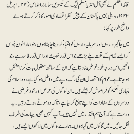
قائداعظم نے بھی آل انڈیا مسلم لیگ کے تیسویں سالانہ اجلاس (۲۴؍اپریل
۱۹۴۳ء، دہلی) میں پاکستان کے پیش نظر اقتصادی امور کا ذکر کرتے ہوئے
واضح طور پر کہا:
میں جاگیرداروں اور سرمایہ داروں کو انتباہ کردینا چاہتا ہوں، جو ہمارا خون چُوس
کر ایسے نظام کے تحت پلے بڑھے جو اس قدر خبیث اور اس قدر فاسد ہے، جو
انھیں اس درجہ خودغرض بنادیتا ہے کہ ان کے ساتھ معقول بات کرنا مشکل
ہوجاتا ہے۔ عوام کا استحصال ان کی رگ و پے میں داخل ہوگیاہے، وہ اسلام کی
بنیادی تعلیم کو فراموش کربیٹھے ہیں۔ ان لوگوں کی حرص اور خودغرضی نے
دوسروں کے مفادات کو اپنے تابع کرلیا ہے، تاکہ وہ موٹے ہوتے رہیں۔ یہ
درست ہے کہ آج ہم اقتدار میں نہیں ہیں۔ آپ کہیں بھی دیہات کی طرف
نکل جائیں۔ میں گائوں میں گیا ہوں۔ ہمارے لوگوں میں لاکھوں ایسے ہیں،