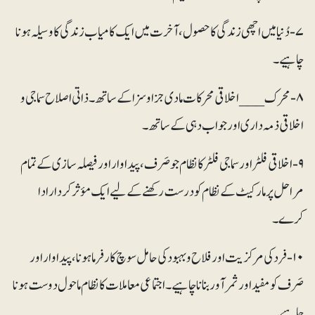
۷- دُنیا میں اچھی زندگی کا حصول، آخرت میں ایک کامیاب زندگی کا وسیلہ ہونا
چاہیے۔
۸- محرک ___ اخلاقی محرکات مادی جزا و سزا کے ساتھ۔ ذاتی اصلاح سماجی و
اخلاقی ذمہ داری اور جواب دہی کے ساتھ۔
۹- اخلاقی فلٹر اور سماجی فلٹر کا نظام جو صَرف، پیداوار اور فیصلہ سازی کے تمام
مراحل پر مارکیٹ کے نظام کو درست رکھنے کے لیے ایک مؤثر کردار ادا
کرے۔
۱۰- فرد کی مرکزیت اور فلاح و بہبود کی حامل سوچ کارفرما ہونا، پیداوار اور
صَرف کو مفید اور ثمرآور بنانا چاہیے۔ اجتماعی معاملات کا نظام ماحول دوست ہونا
چاہیے۔