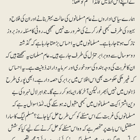
نے اپنے اس خط میں قائداعظم کو لکھا:
ہمارے سیاسی اداروں نے عام مسلمانوں کی حالت بہتر بنانے اور ان کی فلاح و
بہبود کی طرف کبھی غور کرنے کی ضرورت نہیں سمجھی۔ روٹی کا مسئلہ روز بروز
نازک ہوتا جارہا ہے۔ مسلمانوں میں یہ احساس بڑھتا جارہا ہے کہ گذشتہ
دوسوسال سے وہ برابر تنزل کی طرف جارہے ہیں۔ عام مسلمان یہ سمجھتے ہیں کہ
ان کا غربت کی وجہ ہندو کی سودخوری اور سرمایہ دارانہ ذہنیت ہے۔ یہ احساس
کہ غیرملکی حکومت بھی اس افلاس میں برابر کی حصہ دار ہے۔ ابھی پوری طرح
ذہنوں میں نہیں اُبھرا، لیکن آخرکار ایسا ہو کر رہے گا۔ جواہر لال نہرو کی بے
دین اشتراکیت مسلمانوں میں کبھی مقبول نہ ہوسکےگی۔ لہٰذا سوال یہ ہے کہ
مسلمانوں کی غربت کے اس مسئلے کو کس طرح حل کیا جائے؟ مسلم لیگ کا سارا
مستقبل اس بات پر منحصر ہے کہ وہ اس مسئلے کو حل کرنے کے لیے کیا کوشش