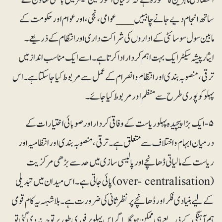
ساتھ انجام دیے جانے چاہییں___ عوامی، نجی، اور عوام اور حکومت کے
مابین سول سوسائٹی کے اداروں کی شراکت داری اور انتظام کے ذریعے۔
ایثارپیشہ سیکٹر ایک بہت اہم کردار ادا کرتا ہے۔ اسے ایک مناسب انداز میں
ترقی، منصوبہ بندی اور انتظام و انصرام کے عمل سے مربوط کیا جاسکتا ہے۔ اس
پہلو کو پوری طرح سے منظم اور مربوط کیا جائے۔
۵- ایک بڑا پیچیدہ پہلو ریاست کے وفاقی کردار اور صوبائی اختیارات کے
درمیان ابہام و اختلاف سے متعلق ہے۔ ترقی، منصوبہ بندی اور انتظامیہ اور
ریاست کے مالیاتی ڈھانچے اور پالیسی سازی میں حد سے بڑھی مرکزیت
(over- centralisation)پائی جاتی ہے۔ اس میدان میں تبدیلی
کے لیے بنیادی فکر اور ڈھانچے پر نظرثانی کی ضرورت ہے۔ بلاشبہہ یہ کام قومی
ہم آہنگی کے ذریعے ہی ممکن ہوگا۔ اگر اس پہلو پر فوری طور پر توجہ نہ دی گئی تو