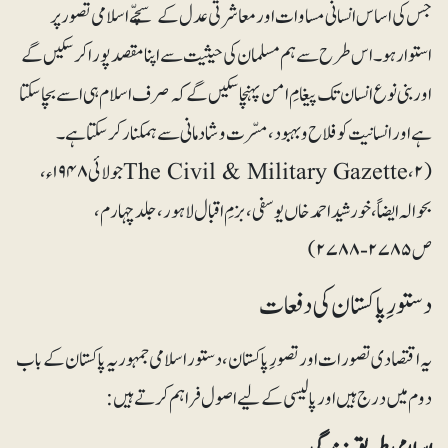
جس کی اساس انسانی مساوات اور معاشرتی عدل کے سچّے اسلامی تصور پر
استوار ہو۔ اس طرح سے ہم مسلمان کی حیثیت سے اپنا مقصد پورا کرسکیں گے
اور بنی نوع انسان تک پیغامِ امن پہنچا سکیں گے کہ صرف اسلام ہی اسے بچاسکتا
ہے اور انسانیت کو فلاح و بہبود، مسّرت و شادمانی سے ہمکنار کرسکتا ہے۔
(The Civil & Military Gazette، ۲جولائی ۱۹۴۸ء،
بحوالہ ایضاً، خورشیداحمد خاں یوسفی،بزمِ اقبال لاہور، جلدچہارم،
ص ۲۷۸۵-۲۷۸۸)
دستورِ پاکستان کی دفعات
یہ اقتصادی تصورات اور تصورِ پاکستان، دستور اسلامی جمہوریہ پاکستان کے باب
دوم میں درج ہیں اور پالیسی کے لیے اصول فراہم کرتے ہیں: