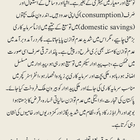
توسیع اور معیار میں بہتری کے بغیر ہے۔ اشیا اور وسائل کے استعمال اور
صَرف(consumption) کی اپنی حدود ہیں۔ اندرونِ ملک بچتوں
(domestic savings) میں توسیع کے نتیجے میں لازماً سرمایہ کاری
بڑھنی چاہیے،مگر اس میں شدید عدم توازن پایا جاتا ہے۔ پھر درآمد و برآمد میں
عدم توازن کا مسئلہ بھی بُری طرح درپیش ہے۔ پائدار ترقی صرف اسی صورت
میں ممکن ہے، جب پیداوار سیکٹر میں توسیع ہورہی ہو، پیداوار میں مسلسل
اضافہ ہورہا ہو، ملکی بچت اور سرمایہ کاری پر زیادہ انحصار ہو، انفراسٹرکچر میں
مناسب سرمایہ کاری کی جائے اور ملکی پیداوار کو بیرونِ ملک فروخت کیا جائے۔
پاکستان کی تجارت، ادائیگی میں عدم توازن، مالیاتی خسارہ، قرض کا بڑھتا ہوا
بوجھ اور افراطِ زر کا دبائو، نظام میں شدید بگاڑ اور کمزوریوں اور خامیوں کی نشان
دہی کرتا ہے۔