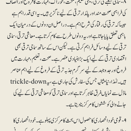
۸- سماجی شعبے کی ترقی، یعنی تعلیم، صحت، خوراک، مہارت کا فروغ اور انصاف
کی فراہمی صحت مند اور پائدارترقی کے لیے ناگزیر ہیں۔ یہ اسی قدر اہم ہے
جیساکہ ترقی کی رفتار کی شرح اہم ہے۔ دراصل ان دونوں کے درمیان ایک
باہمی تعلق پایا جاتا ہے اور یہ دونوں طرح سے کام کرتا ہے۔ معاشی ترقی، سماجی
ترقی کے لیے وسائل فراہم کرتی ہے۔ لیکن اس کے ساتھ سماجی ترقی بھی
اقتصادی ترقی کے لیے ایک بڑا بنیادی عنصر ہے۔ صحت، تعلیم، مہارت میں
فروغ اور جدوجہد کے لیے سرگرم جذبہ ترقی کے فروغ کے لیے اہم عناصر
ہیں۔ لہٰذا، نیامثالیہ جس کی سفارش کی جارہی ہے، یہ trickle-down
ماڈل سے نمایاںفرق ظاہر کرتا ہے اور سماجی ترقی کو معاشی ترقی کے لیے کی
جانے والی کوششوں کا مرکز بنا دیتا ہے۔
۹- قومی خودانحصاری کا حصول اس بحث کا مرکزی پہلو ہے۔ خودانحصاری کا