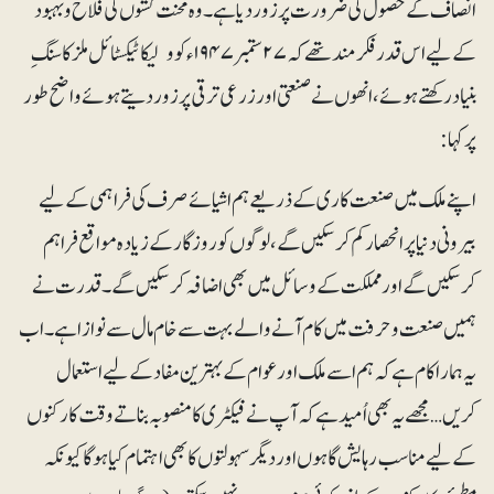
انصاف کے حصول کی ضرورت پر زور دیا ہے۔ وہ محنت کشوں کی فلاح و بہبود
کے لیے اس قدر فکرمند تھےکہ ۲۷ستمبر ۱۹۴۷ءکو ولیکا ٹیکسٹائل ملز کا سنگِ
بنیاد رکھتے ہوئے، انھوں نے صنعتی اور زرعی ترقی پر زور دیتے ہوئےواضح طور
پر کہا:
اپنے ملک میں صنعت کاری کے ذریعے ہم اشیائے صرف کی فراہمی کے لیے
بیرونی دنیا پر انحصار کم کرسکیں گے،لوگوں کو روزگار کے زیادہ مواقع فراہم
کرسکیں گے اور مملکت کے وسائل میں بھی اضافہ کرسکیں گے۔ قدرت نے
ہمیں صنعت و حرفت میں کام آنے والے بہت سے خام مال سے نوازا ہے۔ اب
یہ ہمارا کام ہے کہ ہم اسے ملک اور عوام کے بہترین مفاد کے لیے استعمال
کریں…مجھے یہ بھی اُمید ہے کہ آپ نے فیکٹری کا منصوبہ بناتے وقت کارکنوں
کے لیے مناسب رہایش گاہوں اور دیگر سہولتوں کا بھی اہتمام کیا ہوگا کیونکہ