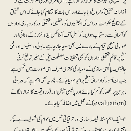
پرتحقیق کی سہولت کا موجود نہ ہونا ہے۔ اس امر کی فوری ضرورت ہے کہ
آزادانہ تحقیق کو فروغ دیا جائے اور اس بات کا انتظام کیا جائے کہ اس تحقیق
کے نتائج حکومت اور اس کی ایجنسیوں کو، تعلیمی، تحقیقی اور کاروباری اداروں
کو آسانی سے دستیاب ہوں۔ کونسل آف اکنامکس ایڈوائزرز کے وفاقی اور
صوبائی سطح پر قیام کے بارے میں بھی سوچا جانا چاہیے۔ یونی ورسٹیوں اور نجی
سطح پر قائم تحقیقی اداروں کو بھی تحقیقات مصلحت بینی کے بغیر شائع کرنی
چاہییں۔ پالیسی سازی کے معیار کی بہتری صرف اسی صورت میں ممکن ہے،
جب ان اُمور کو اداراتی سطح پر انجام دیا جائے۔ پھر یہ بھی اہم ہے کہ بیرونی
ماہرین پر انحصار کو کم کیا جائے اور پالیسی آپشن اور قدروقیمت کا اندازہ لگانے
(evaluation) کے عمل میں اضافہ کیا جائے۔
۴- ایک اہم مسئلہ فیصلہ سازی اور ترقیاتی عمل میں عوام کی شمولیت ہے۔ کچھ
اقتصادی ماہرین کا مشورہ ہے کہ ترقیاتی اُمور تین سیکٹر میں باہمی تعاون کے