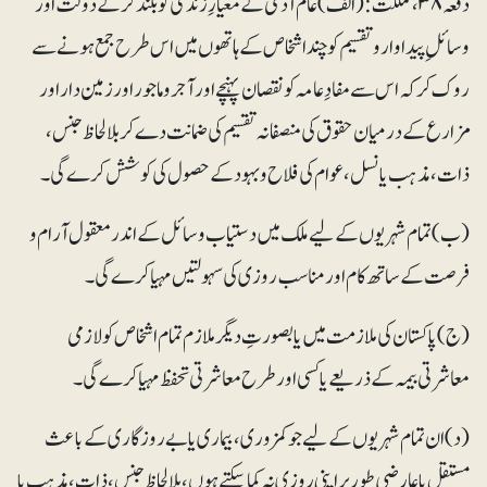
دفعہ ۳۸، مملکت: (الف) عام آدمی کے معیارِ زندگی کو بلند کرکے دولت اور
وسائلِ پیداوار و تقسیم کو چند اشخاص کے ہاتھوں میں اس طرح جمع ہونے سے
روک کر کہ اس سے مفادِ عامہ کو نقصان پہنچے اور آجرو ماجور اور زمین دار اور
مزارع کے درمیان حقوق کی منصفانہ تقسیم کی ضمانت دے کر بلالحاظ جنس،
ذات، مذہب یا نسل، عوام کی فلاح و بہود کے حصول کی کوشش کرے گی۔
(ب) تمام شہریوں کے لیے ملک میں دستیاب وسائل کے اندر معقول آرام و
فرصت کے ساتھ کام اور مناسب روزی کی سہولتیں مہیا کرے گی۔
(ج) پاکستان کی ملازمت میں یا بصورتِ دیگر ملازم تمام اشخاص کو لازمی
معاشرتی بیمہ کے ذریعے یا کسی اور طرح معاشرتی تحفظ مہیا کرے گی۔
(د) ان تمام شہریوں کے لیے جو کمزوری، بیماری یا بے روزگاری کے باعث
مستقل یا عارضی طور پر اپنی روزی نہ کما سکتے ہوں، بلالحاظ جنس، ذات، مذہب یا