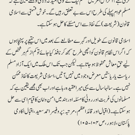
کرتی ہے؟ اگر اس امر میں مسلم لیگ نے کوئی اُمید نہ دلائی تو مجھے یقین ہے کہ
مسلم عوام پہلے کی طرح اس سے بے تعلق رہیں گے۔ خوش قسمتی سے اسلامی
قانون (شریعت) کے نفاذ سے اس مسئلے کا حل ہوسکتا ہے۔
اسلامی قانون کے طویل اور گہرے مطالعے کے بعد میں اس نتیجے پر پہنچا ہوں
کہ اگر اس نظامِ قانون کو اچھی طرح سمجھ کر نافذ کیا جائے تو کم از کم ہرشخص کے
لیے حقِ معاش محفوظ ہوجاتا ہے۔ لیکن جب تک اس ملک میں ایک آزاد مسلم
ریاست یا ریاستیں معرض وجود میں نہیں آتیں، اسلامی شریعت کا نفاذ ممکن
نہیں ہے۔ سالہا سال سے یہی میرا عقیدہ رہا ہے اور اب بھی مجھے یقین ہے کہ
مسلمانوں کی غربت اور روٹی کا مسئلہ اور ہند میں امن و امان کا قیام اسی سے حل
ہوسکتا ہے۔ (اقبال اور قائداعظم ،مرتبہ: پروفیسر احمد سعید، اقبال اکادمی
پاکستان، لاہور، ص۱۰۴-۱۰۵)