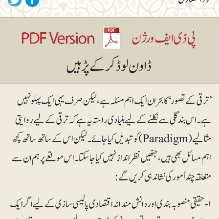
’ترقی کے تصور‘ کا بحران ایک اہم مسئلہ ہے، لیکن صرف یہی ایک پہلو نہیں
ہے۔ اس بندگلی سے نکلنے کے لیے بنیادی راستہ یہ ہے کہ ترقی کے لیے روایتی
مثالیے (Paradigm) کو تبدیل کیا جائے۔ لیکن اس کے ساتھ ساتھ کچھ
اہم مسائل بھی ہیں، جنھیں نظرانداز نہیں کیا جاسکتا۔ اس موقعے پر ہم ان سے
متعلقہ چنداُمور کی نشاندہی کریں گے:
۱- حقیقی منصوبہ بندی اور دانش مندانہ اقتصادی پالیسی سازی کے لیے اگر ایک