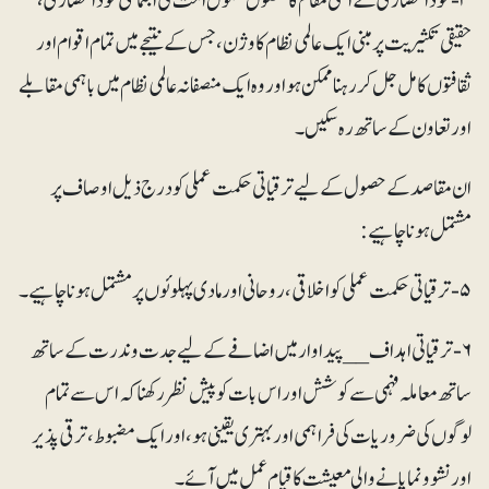
۴- خودانحصاری کے اعلیٰ مقام کا حصول بشمول اُمت کی اجتماعی خود انحصاری،
حقیقی تکثیریت پر مبنی ایک عالمی نظام کا وژن، جس کے نتیجے میں تمام اقوام اور
ثقافتوں کا مل جل کر رہنا ممکن ہو اور وہ ایک منصفانہ عالمی نظام میں باہمی مقابلے
اور تعاون کے ساتھ رہ سکیں۔
ان مقاصد کے حصول کے لیے ترقیاتی حکمت عملی کو درج ذیل اوصاف پر
مشتمل ہونا چاہیے:
۶- ترقیاتی اہداف __ پیداوار میں اضافے کے لیے جدت و ندرت کے ساتھ
ساتھ معاملہ فہمی سے کوشش اور اس بات کو پیش نظر رکھنا کہ اس سے تمام
لوگوں کی ضروریات کی فراہمی اور بہتری یقینی ہو، اور ایک مضبوط، ترقی پذیر
اورنشوونما پانے والی معیشت کا قیام عمل میں آئے۔