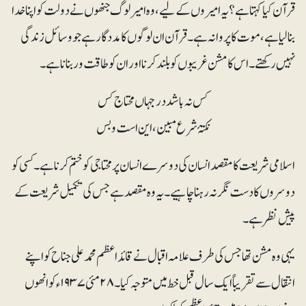
قرآن کیا کہتا ہے؟ یہ امیروں کے لیے، وہ امیر لوگ جنھوں نے دولت کو اپنا خدا
بنا لیا ہے، موت کا پروانہ ہے۔ قرآن ان لوگوں کا مددگار ہے جو وسائل زندگی
نہیں رکھتے۔ اس کا مشن غریبوں کو بلند کرنا اور ان کو طاقت ور بنانا ہے۔
کس نہ باشد درجہاں محتاج کس
نکتۂ شرع مبین ، این است و بس
اسلامی شریعت کا مقصد انسان کی دوسرے انسان پرمحتاجی کو ختم کرنا ہے۔ کسی کو
دوسروں کا دست نگر نہ رہنا چاہیے۔ یہ وہ مقصد ہے جس کی تکمیل شریعت کے
پیش نظر ہے۔
یہی وہ مشن تھا جس کی طرف علامہ اقبال نے قائداعظم محمدعلی جناح کو اپنے
انتقال سے تقریباً ایک سال قبل خط میں متوجہ کیا۔ ۲۸مئی ۱۹۳۷ء کو انھوں