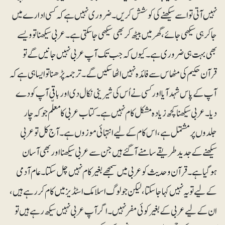
نہیں آتی تو اسے سیکھنے کی کوشش کریں۔ ضروری نہیں ہے کہ کسی ادارے میں
جاکر ہی سیکھی جائے، گھر میں بیٹھ کر بھی سیکھی جاسکتی ہے۔ عربی سیکھنا تو ویسے
بھی بہت ہی ضروری ہے۔ کیوں کہ جب تک آپ عربی نہیں جانیں گے تو
قرآن حکیم کی مٹھاس سے فائدہ نہیں اٹھا سکیں گے۔ ترجمہ پڑھنا تو ایسا ہی ہے کہ
آپ کے پاس شہد آیا اور کسی نے اُس کی شیرینی نکال دی اور باقی آپ کو دے
دیا۔ عربی سیکھنا کچھ زیادہ مشکل کام نہیں ہے۔ کتاب عربی کا معلّم جو کہ چار
جلدوں پر مشتمل ہے ، اس کام کے لیے انتہائی موزوں ہے۔ آج کل تو عربی
سیکھنے کے جدید طریقے سامنے آگئے ہیں جن سے عربی سیکھنا اور بھی آسان
ہوگیا ہے۔ قرآن وحدیث کو عربی میں سمجھے بغیر کام نہیں چل سکتا۔ عام آدمی
کے لیے تو یہ نہیں کہا جاسکتا، لیکن جو لوگ اسلامک اسٹڈیز میں کام کر رہے ہیں ،
ان کے لیے عربی کے بغیر کوئی مفر نہیں۔ اگر آپ عربی نہیں سیکھ رہے ہیں تو