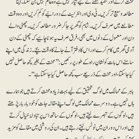
محنت کرنے اور تنقید سننے کے لیے تیار نہیں ہے وہ عالم نہیں بن سکتا۔ اپنا
مطالعہ وسیع تر کریں۔ ٹی وی اور انٹرنیٹ کے دورانیے کو کم کریں اور وہ وقت
مطالعے میں صرف کریں۔ شام کو گھر پر جاکر ضرور مطالعہ کریں۔ چھٹی والے
دن اور معمول کے دنوں میں بھی، فرق صرف یہ ہونا چاہیے کہ چھٹی کے دن
آدمی گھر میں کام کرے اور اس کا دفتر آنے جانے کا وقت بچے۔ زندگی میں اپنے
سامنے اس بات کو نشانِ راہ کے طور پر رکھیں: ’’محنت کے بغیر کچھ حاصل نہیں
کیا جاسکتا، اور محنت کے ذریعے سب کچھ حاصل کیا جاسکتا ہے‘‘۔
باہر کے ممالک میں لوگ تحقیق کے لیے بہت زیادہ محنت کرتے ہیں جو ہمارے
ہاں نہیں ہے۔ دوسرے ممالک میں لوگ اپنے مقالہ جات کو خود بار بار پڑھتے
ہیں، لوگوں کے تبصرے لیتے ہیں، لوگوں کے ساتھ اس پر تبادلۂ خیال کرتے
ہیں اور اس دوران میں نوٹس لیتے رہتے ہیں۔ ان کی روشنی میں مقالے کو مزید