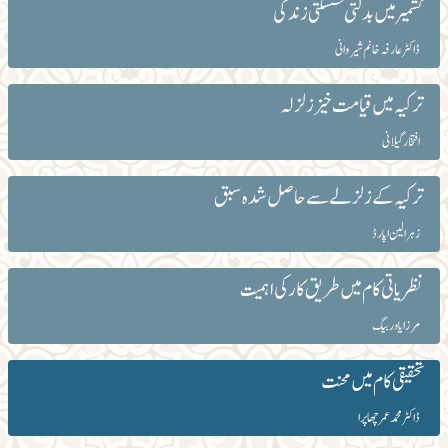
کشمیر میں بدلتی سسکتی زندگی
ڈاکٹرعارفہ خانم شیروانی
ترکیہ میں قیامت خیز زلزلہ
افتخار گیلانی
ترکیہ کے زلزلے سے حاصل شدہ سبق
زہرا لین اپارڈ
نظریاتی کام میں طریق کار کی اہمیت
مرزا یاور بیگ
تحقیقی کام میں محنت
ڈاکٹر محمد عمر چھاپرا