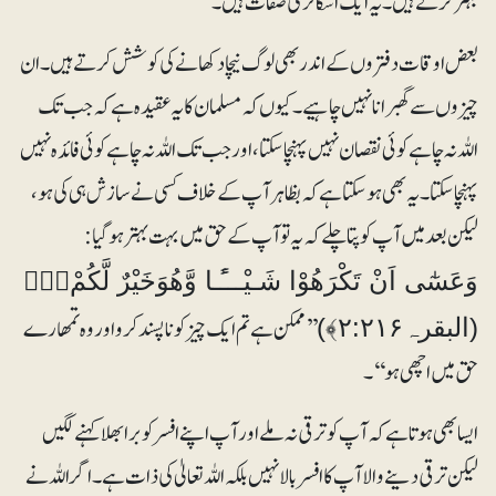
بہتر کرتے ہیں۔ یہ ایک اسکالر کی صفات ہیں۔
بعض اوقات دفتروں کے اندر بھی لوگ نیچا دکھانے کی کوشش کرتے ہیں۔ ان
چیزوں سے گھبرانا نہیں چاہیے۔ کیوں کہ مسلمان کا یہ عقیدہ ہے کہ جب تک
اللہ نہ چاہے کوئی نقصان نہیں پہنچاسکتا، اور جب تک اللہ نہ چاہے کوئی فائدہ نہیں
پہنچا سکتا ۔ یہ بھی ہوسکتا ہے کہ بظاہرآپ کے خلاف کسی نے سازش ہی کی ہو،
لیکن بعد میں آپ کو پتا چلے کہ یہ تو آپ کے حق میں بہت بہتر ہوگیا:
وَعَسٰٓى اَنْ تَكْرَھُوْا شَـيْـــًٔـا وَّھُوَخَيْرٌ لَّكُمْ۝۰ۚ
’’ممکن ہے تم ایک چیز کو ناپسند کرو اور وہ تمھارے
(البقرہ۲:۲۱۶﴾)
حق میں اچھی ہو‘‘۔
ایسا بھی ہوتا ہے کہ آپ کو ترقی نہ ملے اور آپ اپنے افسر کو برا بھلا کہنے لگیں
لیکن ترقی دینے والا آپ کا افسر بالا نہیں بلکہ اللہ تعالیٰ کی ذات ہے۔ اگراللہ نے