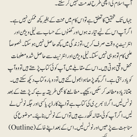
آپ اسلام کی اچھی طرح خدمت نہیں کرسکتے۔
جہاں تک تحقیق کا تعلق ہے تو اس کام میں محنت کے بغیر کچھ ممکن نہیں ہے۔
اگر آپ اس کے لیے تیار نہ ہوں اور گھنٹوں کے حساب سے ٹیلی ویژن اور
انٹرنیٹ پر وقت صرف کریں ، تو زندگی میں کچھ حاصل نہیں ہوسکتا۔ خصوصاً
علمی کام تو ہوہی نہیں سکتا۔ ٹیلی ویژن اور انٹرنیٹ سے حاصل شدہ معلومات
محض وقتی ہوتی ہیں۔ اس کے مقابلے میں آپ کوئی کتاب پڑھتے ہیں تو وہ آپ
کو یاد رہتی ہے ۔ اگر کچھ پڑھا ہوا بھول گئے ہیں تو دوبارہ کتاب دیکھ سکتے ہیں۔
جتنا زیادہ مطالعہ کرسکیں، کیجیے۔ مطالعے کابھی طریقہ یہ ہے کہ پڑھنے کے بعد
نوٹس لیں۔ اگر لائبریری کی کتاب ہے تو اپنے کارڈ پر یا کسی اور جگہ نوٹس لے
لیں۔ اگر آپ کوئی مقالہ لکھ رہے ہیں تو اس کے نوٹس بنائیے ۔ موضوع کی
مناسبت سے پڑھیں اور نوٹس لیں۔ اس کے بعد اپنے خاکے (Outline)