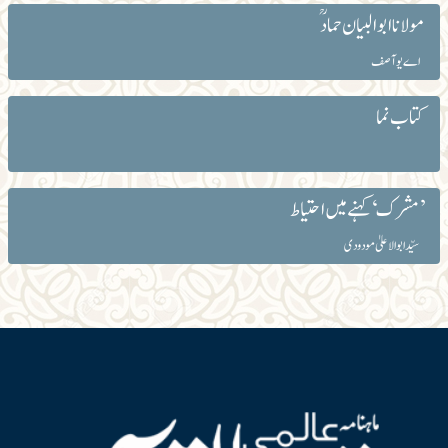
مولانا ابوالبيان حمادؒ
اے یو آصف
کتاب نما
’مشرک‘ کہنے میں احتیاط
سیّد ابوالاعلیٰ مودودی