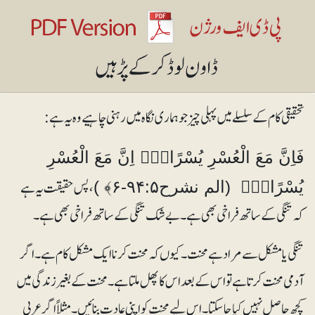
تحقیقی کام کے سلسلے میں پہلی چیز جو ہماری نگاہ میں رہنی چاہیے وہ یہ ہے :
فَاِنَّ مَعَ الْعُسْرِ يُسْرًا۝۵ۙ اِنَّ مَعَ الْعُسْرِ
،پس حقیقت یہ ہے
يُسْرًا۝۶ۭ (الم نشرح۹۴:۵-۶﴾ )
کہ تنگی کے ساتھ فراخی بھی ہے۔بے شک تنگی کے ساتھ فراخی بھی ہے۔
تنگی یا مشکل سے مراد ہے محنت۔کیوں کہ محنت کرنا ایک مشکل کام ہے۔ اگر
آدمی محنت کرتا ہے تو اس کے بعد اس کا پھل ملتا ہے ۔ محنت کے بغیر زندگی میں
کچھ حاصل نہیں کیا جاسکتا۔ اس لیے محنت کو اپنی عادت بنائیں۔ مثلاً اگر عربی