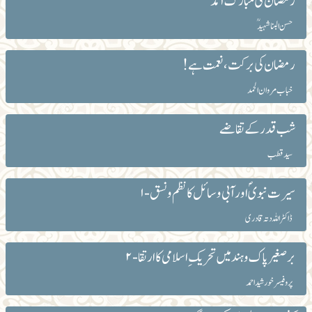
رمضان کی مبارک آمد
حسن البنا شہیدؒ
رمضان کی برکت، نعمت ہے!
خباب مروان الحمد
شب قدر کے تقاضے
سید قطب
سیرت نبویؐ اور آبی وسائل کا نظم و نسق-۱
ڈاکٹر اللہ دتہ قادری
برصغیر پاک و ہند میں تحریک ِ اسلامی کا ارتقا-۲
پروفیسر خورشید احمد