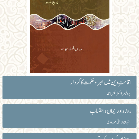
اقامت ِدین میں صبر و حکمت کا کردار
پروفیسر ڈاکٹر انیس احمد
روزہ اور ایمان و احتساب
سیّد ابوالاعلیٰ مودودی