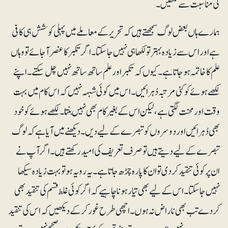
کی مناسبت سے لکھیں۔
ہمارے ہاں بعض لوگ سمجھتے ہیں کہ تحریر کے معاملے میں پہلی کوشش ہی کافی
ہے اور اس سے زیادہ بہتر تو لکھا ہی نہیں جاسکتا۔ اگر تکبر کا عنصر آجائے تو وہاں
علم کا خاتمہ ہوجاتا ہے۔ کیوں کہ تکبر اور علم ساتھ ساتھ نہیں چل سکتے۔ اپنے
لکھے ہوئے کو کئی مرتبہ دُہرائیں۔ اس میں کوئی شبہہ نہیں کہ اس کام میں بہت
وقت اور محنت لگتی ہے، لیکن اس کے بغیر کام بھی نہیں بنتا۔ لکھے ہوئے کو خود
بھی دُہرائیں اور دوسروں کو تبصرے کے لیے دیں۔ دیکھنے میں آیا ہے کہ لوگ
تبصرے کے لیے دیتے ہیں تو صرف تعریف کی امید رکھتے ہیں۔ اگر آپ نے
ان پر کوئی تنقید کردی تو ان کا پارہ چڑھ جاتا ہے۔ یہ رویہ ہوتو بہت زیادہ سیکھا
نہیں جاسکتا۔ اس کے لیے بھی تیار ہونا چاہیے کہ اگر کوئی غلط قسم کی تنقید بھی
کردے تب بھی ناراض نہ ہوں۔ اچھی طرح غور کرکے دیکھیں کہ اس کی تنقید