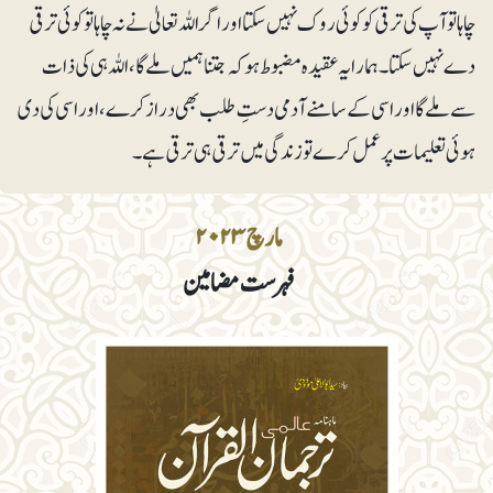
چاہا تو آپ کی ترقی کو کوئی روک نہیں سکتا اوراگر اللہ تعالیٰ نے نہ چاہا تو کوئی ترقی
دے نہیں سکتا۔ ہمارایہ عقیدہ مضبوط ہو کہ جتنا ہمیں ملے گا ،اللہ ہی کی ذات
سے ملے گا اور اسی کے سامنے آدمی دستِ طلب بھی دراز کرے، اور اسی کی دی
ہوئی تعلیمات پر عمل کرے تو زندگی میں ترقی ہی ترقی ہے۔
مارچ ۲۰۲۳
فہرست مضامین