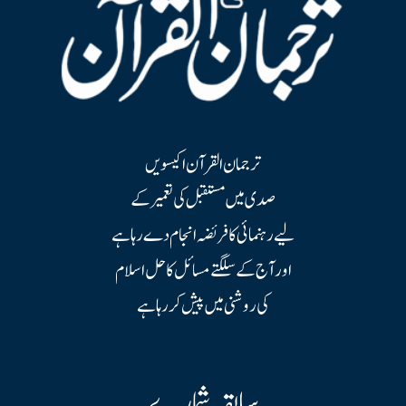
ترجمان القرآن اکیسویں
صدی میں مستقبل کی تعمیر کے
لیے رہنمائی کا فریضہ انجام دے رہا ہے
اور آج کے سلگتے مسائل کا حل اسلام
کی روشنی میں پیش کر رہا ہے
سابقہ شمارے