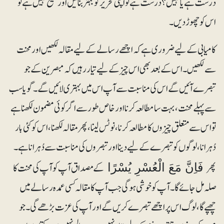
درست ہے یا نہیں؟ درست ہے تو اپنی تحریر کو بہتر بنائیں اور صحیح نہیں ہے تو
اس کو چھوڑ دیں۔
کامیابی کے لیے ضروری ہے کہ اچھے رسالے کے لیے مقالہ لکھیں اور محنت
سے لکھیں۔ اس کے بعد بھی اس چیز کے لیے تیار رہیں کہ مبصرین کے جو
تبصرے آئیں گے اس کی مناسبت سے آپ اس میں بہتری لائیں گے۔ گویا سب
سے پہلے محنت، بہت سا مطالعہ کرنا اور خاص طور سے اگر کوئی مضمون لکھنا ہے
تو اس سے متعلق چیزوں کا مطالعہ کرنا ، نوٹس لینا، پھر مقالہ لکھنا ، اس کو کئی بار
دُہرانا، لوگوں کو تبصرے کے لیے دینا اورتبصروں کی مناسبت سے دُہرانا ہے۔
پھر
کے مصداق آپ کو آپ کی محنت کا
فَاِنَّ مَعَ الْعُسْرِ يُسْرًا
صلہ مل جائے گا۔ آپ کو خوشی ہوگی جب آپ کا مقالہ کسی عمدہ رسالے میں
چھپے گا، لوگ اس پر اچھے تبصرے کریں گے اور آپ کی عزت بڑھے گی۔ جو