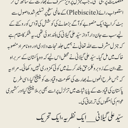
مقصدیت پر مبنی تھی۔ جب جنرل پرویز مشرف نے بھارت کے ساتھ مل کر
استصواب رائے (Plebiscite) کے عالمی سطح پر تسلیم شدہ اصول سے
ہٹ کراپنے ایک منصوبے کو آگے بڑھانے کی کوشش کی تو اس کو روکنے کے
لیے سب سے جان دار آواز سیّد علی گیلانی کی بلند ہوئی تھی۔ یہ شکر کا مقام ہے
کہ جنرل مشرف سے اللہ تعالیٰ نے ہمیں جلد نجات دلا دی اوروہ نامراد منصوبہ
خاک میں مل گیا۔ سیّد علی گیلانی نے محض اس لیے کہ وہ پاکستان کے سربرا ہ
تھے، ان کے رُوبرو کلمۂ حق بلند کرنے میں کوئی کمزوری نہیں دکھائی۔ مراد یہ
کہ جس طرح انھوں نے بھارت کی حکومت و قیادت کو چیلنج کیا، اسی طرح
پاکستان کی قیادت کے پایۂ ثبات میں تزلزل پر اسے بھی برملا چیلنج کیا اور کشمیری
عوام کی اُمنگوں کی ترجمانی کی۔
سیّد علی گیلانی __ ایک نظریہ، ایک تحریک