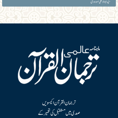
سیّد ابوالاعلیٰ مودودی
ترجمان القرآن اکیسویں
صدی میں مستقبل کی تعمیر کے