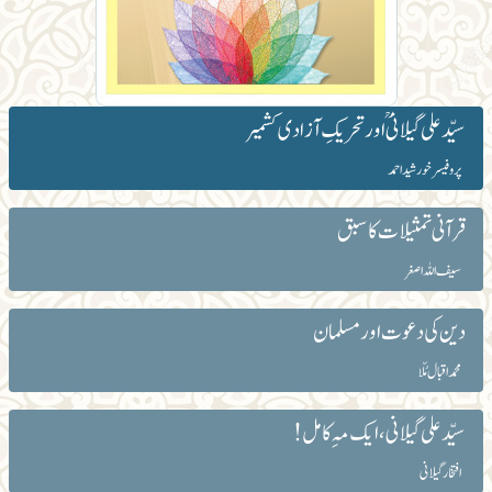
سیّد علی گیلانیؒ اور تحریکِ آزادی کشمیر
پروفیسر خورشید احمد
قرآنی تمثیلات کا سبق
سیف اللہ اصغر
دین کی دعوت اور مسلمان
محمد اقبال مُلّا
سیّدعلی گیلانی، ایک مہِ کامل!
افتخار گیلانی