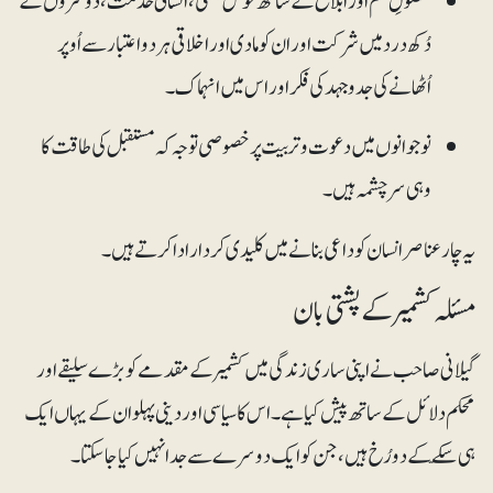
حصولِ علم اور ابلاغ کے ساتھ خوش خُلقی، انسانی خدمت، دوسروں کے
دُکھ درد میں شرکت اور ان کو مادی اور اخلاقی ہردواعتبار سے اُوپر
اُٹھانے کی جدوجہد کی فکر اور اس میں انہماک۔
نوجوانوں میں دعوت و تربیت پر خصوصی توجہ کہ مستقبل کی طاقت کا
وہی سرچشمہ ہیں۔
یہ چارعناصر انسان کو داعی بنانے میں کلیدی کردار ادا کرتے ہیں۔
مسئلہ کشمیر کے پشتی بان
گیلانی صاحب نے اپنی ساری زندگی میں کشمیر کے مقدمے کو بڑے سلیقے اور
محکم دلائل کے ساتھ پیش کیا ہے۔ اس کا سیاسی اور دینی پہلو ان کے یہاں ایک
ہی سکّے کے دو رُخ ہیں، جن کو ایک دوسرے سے جدا نہیں کیا جاسکتا۔