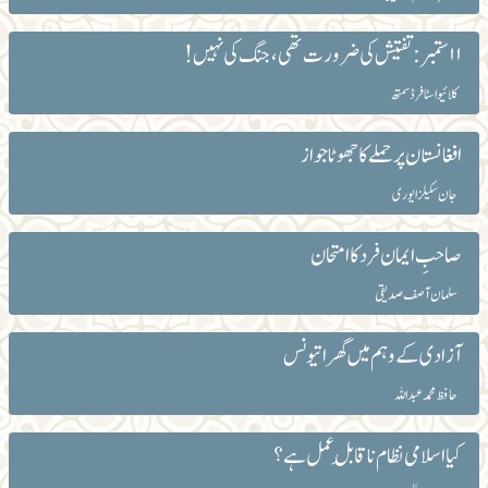
۱۱ستمبر: تفتیش کی ضرورت تھی، جنگ کی نہیں!
کلائیو اسٹافرڈ سمتھ
افغانستان پر حملے کا جھوٹا جواز
جان سکیلز ایوری
صاحبِ ایمان فرد کا امتحان
سلمان آصف صدیقی
آزادی کے وہم میں گھرا تیونس
حافظ محمد عبداللہ
کیا اسلامی نظام ناقابلِ عمل ہے؟