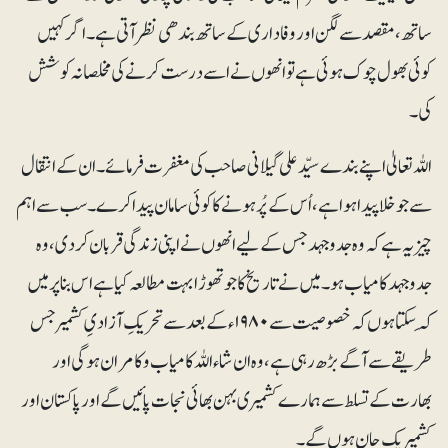
ساتھ، مقصد سے لگن اور وفاداری کے ساتھ بندھی نظر آتی ہے۔ اگر کہیں
کوئی بھول چوک ہوئی ہے تو انھوں نے اسے درست کرنے کی مخلصانہ کوشش
کی۔
اللہ تعالیٰ اپنے بندے سیّد علی گیلانی صاحب کی مغفرت فرمائے۔ ان کے انتقال
سے جو خلا پیدا ہوا ہے، اُس کے پُر ہونے کا کوئی سامان پیدا کرے۔ سب سے اہم
چیز یہ ہے کہ وہ جدوجہد جس کے لیے انھوں نے اپنی زندگی قربان کردی، وہ
جدوجہد کامیاب ہو۔میں نے تاریخ کا جو تھوڑا بہت مطالعہ کیا ہے اس بنا پر میں
کَہ سکتا ہوں کہ خصوصیت سے ۱۹۸۰ء کے بعد سے تحریکِ آزادیِ کشمیر جس
طریقے سے آگے بڑھ رہی ہے، وہ ان شاء اللہ کامیاب و کامران ہوگی اور
بھارت کے تسلط سے ہمارے کشمیری بہن بھائی نجات پائیں گے اور پاکستان اور
کشمیر یک جان ہوں گے۔