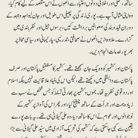
ساتھ، عملی اور اخلاقی دونوں اعتبار سے انھوں نے اس مقصد کے لیے کام کیا،
وہ اپنی مثال آپ ہے۔ پوری زندگی پر پھیلی اس طویل اور جان لیوا جدوجہد کے
دوران قیدوبند کی صعوبتیں برداشت کیں، برسوں جیل اور نظربندی میں
گزارے۔ علاوہ ازیں انھوں نے صحافتی، تدریسی، پارلیمانی اور سیاسی محاذ پر
بھرپور خدمات انجام دیں۔
پاکستان اور کشمیر کو وہ یک جان سمجھتے تھے۔ کشمیر کا مستقبل پاکستان اور صرف
پاکستان سے وابستگی میں دیکھتے تھے، لیکن اس کی بنیاد علاقائیت نہیں بلکہ اسلام
اور دو قومی نظریہ تھا۔ جموں و کشمیر پر بھارتی تسلط کو جس شخص نے سب سے
زیادہ ہمت اور جرأت کے ساتھ چیلنج کیا، اور پھر اس کی آواز پر کشمیر کے
نوجوانوں اور عوام نے اس کا ساتھ دیا، وہ علی گیلانی ہی تھے۔ یہ بات پورے
یقین سے کہی جاسکتی ہے کہ کشمیر کی تحریک آزادی میں سیّد علی گیلانی سے بڑا