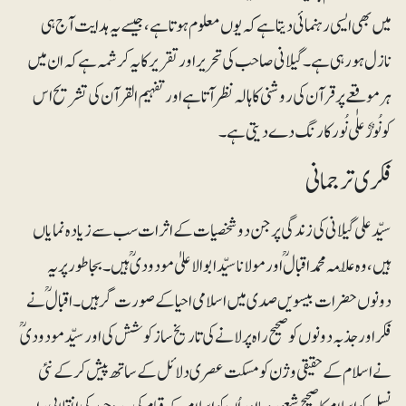
میں بھی ایسی رہنمائی دیتا ہے کہ یوں معلوم ہوتا ہے، جیسے یہ ہدایت آج ہی
نازل ہورہی ہے۔ گیلانی صاحب کی تحریر اور تقریر کا یہ کرشمہ ہے کہ ان میں
ہرموقعے پر قرآن کی روشنی کا ہالہ نظر آتا ہے اور تفہیم القرآن کی تشریح اس
کونُورٌ علٰی نُور کا رنگ دے دیتی ہے۔
فکری ترجمانی
سیّد علی گیلانی کی زندگی پر جن دو شخصیات کے اثرات سب سے زیادہ نمایاں
ہیں، وہ علّامہ محمد اقبالؒ اور مولانا سیّدابوالاعلیٰ مودودیؒ ہیں۔ بجاطور پر یہ
دونوں حضرات بیسویں صدی میں اسلامی احیا کے صورت گر ہیں۔ اقبالؒ نے
فکر اور جذبہ دونوں کو صحیح راہ پر لانے کی تاریخ ساز کوشش کی اور سیّد مودودیؒ
نے اسلام کے حقیقی وژن کو مسکت عصری دلائل کے ساتھ پیش کرکے نئی