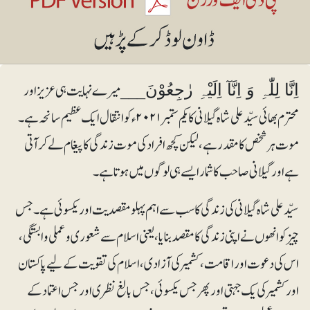
___ میرے نہایت ہی عزیز اور
اِنَّا لِلّٰہِ وَ اِنَّآ اِلَیْہِ رٰجِعُوْنَ
محترم بھائی سیّد علی شاہ گیلانی کا یکم ستمبر ۲۰۲۱ء کو انتقال ایک عظیم سانحہ ہے۔
موت ہرشخص کا مقدر ہے، لیکن کچھ افراد کی موت زندگی کا پیغام لے کر آتی
ہے اور گیلانی صاحب کا شمار ایسے ہی لوگوں میں ہوتا ہے۔
سیّد علی شاہ گیلانی کی زندگی کا سب سے اہم پہلو مقصدیت اور یکسوئی ہے۔ جس
چیز کو انھوں نے اپنی زندگی کا مقصد بنایا، یعنی اسلام سے شعوری و عملی وابستگی،
اس کی دعوت اور اقامت، کشمیر کی آزادی، اسلام کی تقویت کے لیے پاکستان
اور کشمیر کی یک جہتی اور پھر جس یکسوئی،جس بالغ نظری اور جس اعتماد کے