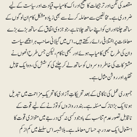
مقصد کی لگن اور ترجیحات کا صحیح ادراک کامیاب قیادت اور سیاست کے لیے
ضروری ہے۔ مخالفین سے معاملہ کرنے سے بھی زیادہ مشکل کام ان لوگوں کے
ساتھ چلنا اور ان کو اپنے ساتھ چلانا ہے، جو جزوی اتفاق کے ساتھ بڑے بڑے
معاملات پر اختلافی رائے رکھتے ہیں۔ اس میں گیلانی صاحب ہراچھے سیاست
دان کی طرح کبھی کامیاب ہوئے اور کبھی ناکام، لیکن جس طرح انھوں نے
مشترکات کی خاطر دوسروں کو ساتھ لے کر چلنے کی کوشش کی ، وہ ایک قابلِ
تقلید اور روشن مثال ہے۔
جمہوری عمل کی ناکامی کے بعد تحریکاتِ آزادی کا تحریک ِ مزاحمت میں تبدیل
ہونا ایک بڑا نازک مسئلہ ہے۔ بنددروازوں کو توڑنے کے لیے قوت کے
ناقابلِ تصور عدم تناسب کے باوجود کسی نہ کسی درجے میں متوازی قوت کا
استعمال ایک حددرجہ حساس معاملہ ہے۔ بلاشبہہ اس سلسلے میں کم از کم