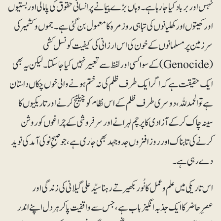
نہس اور برباد کیا جارہا ہے۔ وہاں بڑے پیمانے پر انسانی حقوق کی پامالی اور بستیوں
اور کھیتوں اور کھلیانوں کی تباہی روزمرہ کا معمول بن گئی ہے۔ جموں و کشمیر کی
سرزمین پر مسلمانوں کے خون کی اس ارزانی کی کیفیت کو نسل کشی
(Genocide) کے سوا کسی اور لفظ سے تعبیر نہیں کیا جاسکتا۔ لیکن یہ بھی
ایک حقیقت ہے کہ اگر ایک طرف ظلم کی نہ ختم ہونے والی خوں چکاں داستان
ہے تو الحمدللہ، دوسری طرف ظلم کے اس نظام کو چیلنج کرنے اور تاریکیوں کا
سینہ چاک کرکے آزادی کا پرچم لہرانے اور سرفروشی کے چراغوں کو روشن
کرنے کی تابناک اور روزافزوں جدوجہد بھی جاری ہے، جو صبحِ نو کی آمد کی نوید
دے رہی ہے۔
اس تاریکی میں علم و عمل کا نُور بکھیرتے رہنا سیّد علی گیلانی کی زندگی اور
عصرِحاضر کا ایک جذبہ انگیز باب ہے، جس سے واقفیت پاکر ہر دل اپنے اندر