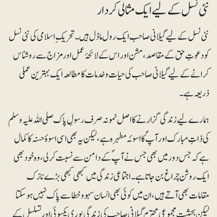
نئی نسل کے لیے ایک مثالی کردار
نئی نسل کے لیے گیلانی صاحب ایک رول ماڈل ہیں۔ تحریک ِ اسلامی کی نئی نسل
کو دعوتِ حق کے مقاصد، مشن اور اس کے لائحۂ عمل اور مزاج سے روشناس
کرانے کے لیے گیلانی صاحب کی حیات و خدمات کا مطالعہ ایک بہترین عملی
ذریعہ ہے۔
ہمارے لیے زندگی گزارنے کا اصل نمونہ صرف رسولِ پاک صلی اللہ علیہ وسلم
کی ذاتِ مبارک اور آپؐ کا اسوئہ مطہرہ ہے،لیکن یہ بھی اسی اسوۂ حسنہ کا کمال
ہے کہ جس دور میں بھی جس نے آپؐ کے دامن سے نسبت کرلی، وہ خود بھی
ایک روشن چراغ بن جاتا ہے۔ اجتماعی زندگی میں کبھی کبھی بڑے نازک
مقامات بھی آتے ہیں، ان میں کوئی بھی انسان سہووخطا سے پاک نہیں ہوسکتا
لیکن بحیثیت مجموعی محترم گیلانی صاحب کی زندگی پوری یکسوئی اور تسلسل کے