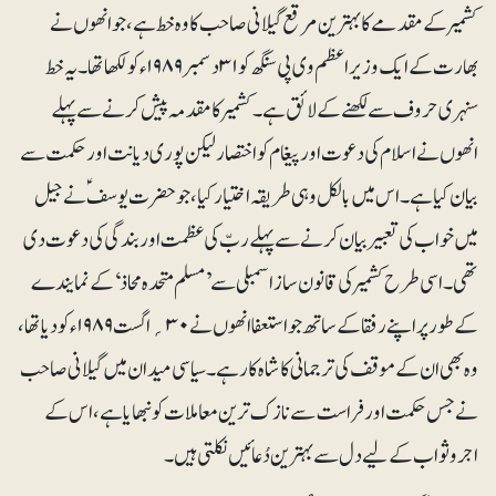
کشمیر کے مقدمے کا بہترین مرقع گیلانی صاحب کا وہ خط ہے، جو انھوں نے
بھارت کے ایک وزیراعظم وی پی سنگھ کو ۳۱دسمبر ۱۹۸۹ء کو لکھا تھا۔ یہ خط
سنہری حروف سے لکھنے کے لائق ہے۔ کشمیر کا مقدمہ پیش کرنے سے پہلے
انھوں نے اسلام کی دعوت اور پیغام کو اختصار لیکن پوری دیانت اور حکمت سے
بیان کیا ہے۔ اس میں بالکل وہی طریقہ اختیار کیا، جو حضرت یوسفؑ نے جیل
میں خواب کی تعبیر بیان کرنے سے پہلے ربّ کی عظمت اور بندگی کی دعوت دی
تھی۔ اسی طرح کشمیر کی قانون ساز اسمبلی سے ’مسلم متحدہ محاذ‘ کے نمایندے
کے طور پر اپنے رفقا کے ساتھ جو استعفا انھوں نے ۳۰؍اگست ۱۹۸۹ء کو دیا تھا،
وہ بھی ان کے موقف کی ترجمانی کا شاہ کار ہے۔ سیاسی میدان میں گیلانی صاحب
نے جس حکمت اور فراست سے نازک ترین معاملات کو نبھایا ہے، اس کے
اجروثواب کے لیے دل سے بہترین دُعائیں نکلتی ہیں۔