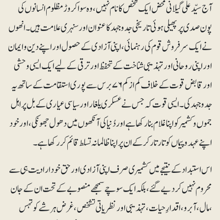
آج سیّد علی گیلانی محض ایک شخص کا نام نہیں، وہ سوا کروڑ مظلوم انسانوں کی
پون صدی پر پھیلی ہوئی تاریخی جدوجہد کا عنوان اور سنہری علامت ہیں۔ انھوں
نے ایک سرفروش قوم کی رہنمائی، اپنی آزادی کے حصول اور اپنے دین و ایمان
اور اپنی روحانی اور تہذیبی شناخت کے تحفظ اور ترقی کے لیے ایک ایسی وحشی
اور قابض قوت کے خلاف کم از کم ۷۶ برس سے پوری استقامت کے ساتھ یہ
جدوجہد کی۔ ایسی قوت کہ جس نے عسکری یلغار اور سیاسی عیاری کے بل پر اہل
جموں و کشمیر کو اپنا غلام بنا رکھا ہے اور دُنیا کی آنکھوں میں دھول جھونکی، اور خود
اپنے عہدوپیماں کو تار تار کرکے ان پر اپنا ظالمانہ تسلط قائم کر رکھا ہے۔
اس استبداد کے نتیجے میں کشمیری صرف اپنی آزادی اور حق خود ارادیت ہی سے
محروم نہیں کردیے گئے، بلکہ ایک سوچے سمجھے منصوبے کے تحت ان کے جان
، مال، آبرو، اقدارِ حیات، تہذیبی اور نظریاتی تشخص، غرض ہرشے کو تہس