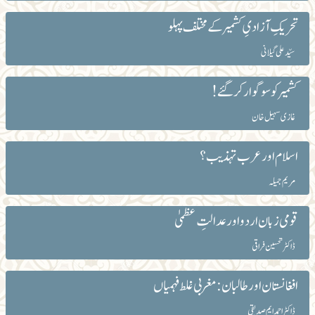
تحریکِ آزادیِ کشمیر کے مختلف پہلو
سیّد علی گیلانی
کشمیرکو سوگوار کر گئے!
غازی سہیل خان
اسلام اور عرب تہذیب ؟
مریم جمیلہ
قومی زبان اردو اور عدالتِ عظمیٰ
ڈاکٹر تحسین فراقی
افغانستان اور طالبان : مغربی غلط فہمیاں
ڈاکٹر احمد ایم صدیقی