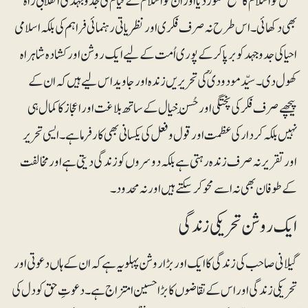
نسل کو اسلام کا صحیح شعور دیا اور اُن کو اسلام کے قیام کی جدوجہد کی انقلابی راہ
بھی دکھائی۔ اس طرح نہ صرف فکری اور نظریاتی رہنمائی فراہم کی بلکہ اسلامی
احیا کی جدوجہد کو برپا کرکے پوری اُمت کے لیے ایک روشن اور کشادہ شاہراہ
کھول دی۔ سیّد مودودیؒ کی تحریریں زندہ اور جاوید اس لیے ہیں کہ ان کے
پیچھے صرف فکر کی پختگی اور حُسنِ خیال کے ساتھ بلاغت اور اعجاز کا کمال ہی
نہیں بلکہ کردار کی عظمت اور قول و فعل کی یکسانی بھی کارفرما ہے۔ ایسی تحریر
اور تقریر نہ صرف زندہ رہتی ہے بلکہ دوسروں کو زندگی دیتی ہے اور مخالفت
کے طوفان بھی نہ اسے محو کرسکتے ہیں اور نہ محدود۔
ایک روشن تحریکی زندگی
گیلانی صاحب کی زندگی کا ایک اور بڑا روشن پہلو یہ ہے کہ ان کے ہاں دعوتی اور
تحریکی زندگی اور اس کے تقاضوں کا بڑا حسین امتزاج ہے۔ دعوتِ حق کو دل کی