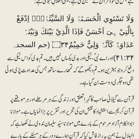
ہے جس کی خود قرآن نے تلقین کی ہے، یعنی اخلاقِ نبویؐ ہے:
وَلَا تَسْتَوِي الْحَسَـنَۃُ وَلَا السَّيِّئَۃُ۝۰ۭ اِدْفَعْ
بِالَّتِيْ ہِىَ اَحْسَنُ فَاِذَا الَّذِيْ بَيْنَكَ وَبَيْنَہٗ
عَدَاوَۃٌ كَاَنَّہٗ وَلِيٌّ حَمِيْمٌ۝۳۴ (حم السجدہ
اور اے نبیؐ، نیکی اور بدی یکساں نہیں ہیں۔ تم بدی کو اس نیکی سے
۴۱:۳۴)
دفع کرو جو بہترین ہو۔ تم دیکھو گے کہ تمھارے ساتھ جس کی عداوت پڑی ہوئی
تھی وہ جگری دوست بن گیا ہے۔
قرآن سے گیلانی صاحب کا گہرا تعلق اور زندگی کے ہرمرحلے اور ہرموقعے پر
قرآن کریم سے استشہاد کا نقش ان کی تحریر اور تقریر پر بڑا نمایاں ہے۔ مولانا
ابوالکلام آزاد مرحوم کے بارے میں مولانا سیّد سلیمان ندوی نے لکھا ہے کہ
الہلال نے ہم پر یہ راز فاش کیا کہ قرآن ہمارے دور کے ہر مسئلے کے بارے