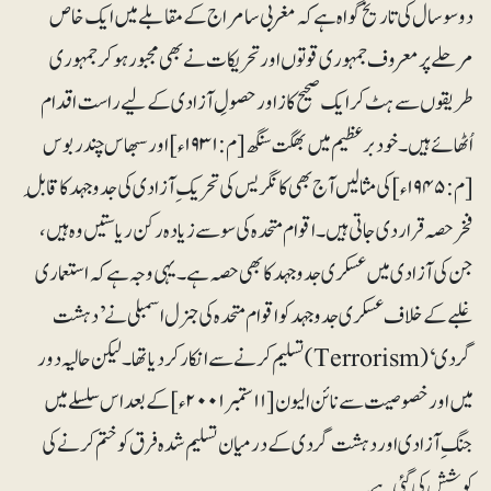
دوسوسال کی تاریخ گواہ ہے کہ مغربی سامراج کے مقابلے میں ایک خاص
مرحلے پر معروف جمہوری قوتوں اور تحریکات نے بھی مجبور ہوکر جمہوری
طریقوں سے ہٹ کر ایک صحیح کاز اور حصولِ آزادی کے لیے راست اقدام
اُٹھائے ہیں۔ خود برعظیم میں بھگت سنگھ [م: ۱۹۳۱ء]اور سبھاس چندر بوس
[م: ۱۹۴۵ء]کی مثالیں آج بھی کانگریس کی تحریک ِ آزادی کی جدوجہد کا قابلِ
فخر حصہ قرار دی جاتی ہیں۔ اقوام متحدہ کی سو سے زیادہ رکن ریاستیں وہ ہیں،
جن کی آزادی میں عسکری جدوجہدکا بھی حصہ ہے۔ یہی وجہ ہے کہ استعماری
غلبے کے خلاف عسکری جدوجہد کو اقوام متحدہ کی جنرل اسمبلی نے ’دہشت
گردی‘ (Terrorism) تسلیم کرنے سے انکار کر دیا تھا۔لیکن حالیہ دور
میں اور خصوصیت سے نائن الیون [۱۱ستمبر ۲۰۰۱ء]کے بعد اس سلسلے میں
جنگ ِ آزادی اور دہشت گردی کے درمیان تسلیم شدہ فرق کو ختم کرنے کی
کوشش کی گئی ہے۔