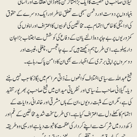
گیلانی صاحب کی شخصیت کا ایک بڑا متاثر کن پہلو ذاتی تعلقات اور انسانی
بنیادوں پر دوست اور دشمن سبھی سے تعلق خاطر اور ایک دوسرے کے حقوق
کی ادائیگی کا خاص اہتمام ہے۔ مخالفین کی خوبیوں کا اعتراف اور اپنوں کی
کمزوریوں پر بے جا پردہ ڈالنے یا ان کے دفاع کی کوشش سے اجتناب بڑا جان
دار پہلو ہے۔ اسی طرح ہم دیکھتے ہیں کہ بے جا تجسس، چغلی، غیبت اور
دوسروں پر اپنی برتری کے اظہار سے بھی ان کا دامن پاک رہا ہے۔
شیخ عبداللہ سے سیاسی اختلاف کو انھوں نے ذاتی مراسم میں بگاڑ کا سبب نہیں بننے
دیا۔ گیلانی صاحب نے سیاسی اور نظریاتی میدان میں شیخ صاحب پر بھرپور تنقید
کی ہے، مگر ان کے مثبت رویوں، ان کے ہاں مشرقی اور خاندانی روایات کے
اہتمام کا کھلے دل سے اعتراف کیا ہے۔ اسی طرح سخت شدید مخالفین کے غم اور
دُکھ درد میں شرکت سے اپنے کردار کی عظمت کا ثبوت دیا ہے اور یہی وہ طریقہ