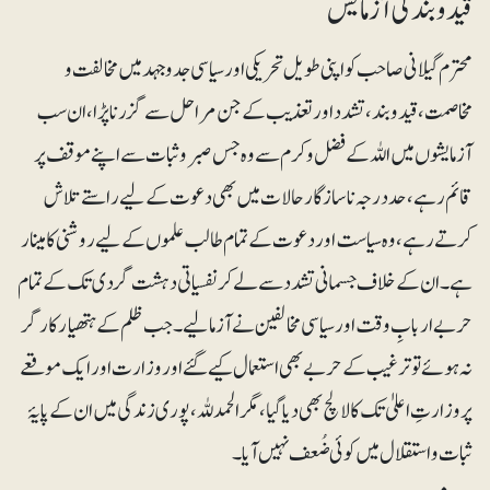
قیدوبند کی آزمایش
محترم گیلانی صاحب کو اپنی طویل تحریکی اور سیاسی جدوجہد میں مخالفت و
مخاصمت، قیدوبند، تشدد اور تعذیب کے جن مراحل سے گزرنا پڑا، ان سب
آزمایشوں میں اللہ کے فضل و کرم سے وہ جس صبروثبات سے اپنے موقف پر
قائم رہے، حددرجہ ناسازگار حالات میں بھی دعوت کے لیے راستے تلاش
کرتے رہے، وہ سیاست اور دعوت کے تمام طالب علموں کے لیے روشنی کا مینار
ہے۔ ان کے خلاف جسمانی تشدد سے لے کر نفسیاتی دہشت گردی تک کے تمام
حربے اربابِ وقت اور سیاسی مخالفین نے آزما لیے۔ جب ظلم کے ہتھیار کارگر
نہ ہوئے تو ترغیب کے حربے بھی استعمال کیے گئے اور وزارت اور ایک موقعے
پر وزارتِ اعلیٰ تک کا لالچ بھی دیا گیا، مگر الحمدللہ، پوری زندگی میں ان کے پایۂ
ثبات و استقلال میں کوئی ضُعف نہیں آیا۔