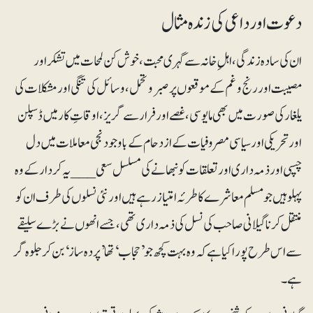
دعوت اور داعی کی زندہ مثال
ان کی سادہ زندگی، اہلِ خانہ سے گہری محبت، خوش کن لمحات میں تشکر اور
مصیبت اور رنج و غم کے موقعوں پر صبروتحمل، وسائل کی تنگی اور مشکلات کی
یلغار کی صورت میں بھی مایوسی، غصے اور فرار سے گریز، اوقاتِ کار میں ڈسپلن
اور تحریکی اور سیاسی مصروفیات کے ازدحام کے باوجود نجی معاملات میں دل
چسپی اور ذمہ داری اور تعلقات کو نبھانے کی مسلسل سعی ___ یہ کردار کے وہ
پہلو ہیں جو مسلم معاشرے کا طرئہ امتیاز رہے ہیں اور نئی نسلوں کی طرف ان کو
منتقل کرنا گیلانی صاحب کی نسل کی ذمہ داری تھی، جسے انھوں نے بڑے سلیقے
سے اس طرح پورا کیا ہے کہ وہ بہت کچھ جو ’حجاب‘ تھا ’پردہ ساز‘ بن کر جلوہ گر
ہے۔