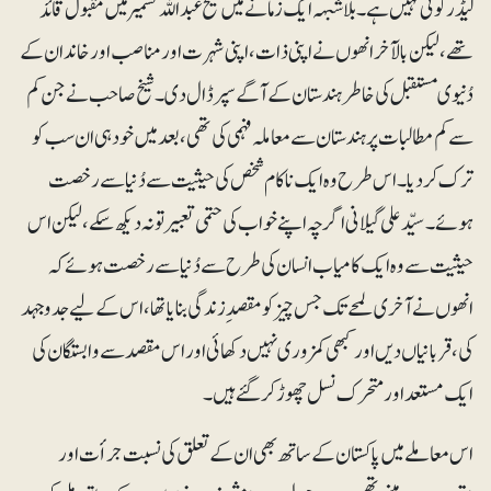
لیڈر کوئی نہیں ہے۔ بلاشبہہ ایک زمانے میں شیخ عبداللہ کشمیر میں مقبول قائد
تھے، لیکن بالآخر انھوں نے اپنی ذات، اپنی شہرت اور مناصب اور خاندان کے
دُنیوی مستقبل کی خاطر ہندستان کے آگے سپر ڈال دی۔ شیخ صاحب نے جن کم
سے کم مطالبات پر ہندستان سے معاملہ فہمی کی تھی، بعد میں خود ہی ان سب کو
ترک کر دیا۔ اس طرح وہ ایک ناکام شخص کی حیثیت سے دُنیا سے رخصت
ہوئے۔ سیّد علی گیلانی اگرچہ اپنے خواب کی حتمی تعبیر تو نہ دیکھ سکے، لیکن اس
حیثیت سے وہ ایک کامیاب انسان کی طرح سے دُنیا سے رخصت ہوئے کہ
انھوں نے آخری لمحے تک جس چیز کو مقصد ِ زندگی بنایا تھا، اس کے لیے جدوجہد
کی ، قربانیاں دیں اور کبھی کمزوری نہیں دکھائی اور اس مقصد سے وابستگان کی
ایک مستعد اور متحرک نسل چھوڑ کر گئے ہیں۔
اس معاملے میں پاکستان کے ساتھ بھی ان کے تعلق کی نسبت جرأت اور