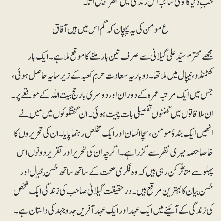
حُب ِ دُنیا کا کوئی شائبہ اس زندگی میں نظر نہیں آتا۔
ع مومن کی یہ پہچان کہ گم اس میں ہیں آفاق
مجھے محترم سیّد علی گیلانی سے صرف تین بار ملنے کا موقع ملا ہے۔ ایک بار
کھٹمنڈو، نیپال میں ملا تھا۔ دوبار یہ سعادت حرمِ کعبہ کے زیرسایہ حاصل ہوئی،
جس میں ایک مرتبہ عمرہ کے دوران اور دوسری بار حج بیت اللہ کے موقعے پر۔
ان ملاقاتوں میں گھنٹوں تفصیلی بات چیت ہوئی۔ ان گفتگوئوں میں مَیں نے
انھیں ایک بندۂ مومن، سچا انسان اور ایک مخلص رہنما پایا۔ ان کی تحریروں کا
خاصا حصہ میری نظر سے گزرا ہے۔ اگرچہ ان کی تحریر اور تقریر دونوں اس
پہلو سے متأثّر کن رہی ہیں کہ وہ فکری صحت کے ساتھ ساتھ حُسنِ خیال اور
حُسنِ بیان کا بہترین مرقع ہیں۔ درحقیقت گیلانی صاحب کی زندگی ایک شخص
کی زندگی کے آئینے میں ایک عہداور ایک عہدآفریں جدوجہد کی داستان ہے۔