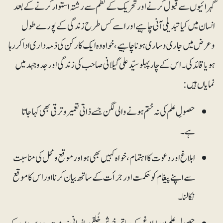
گہرائیوں سے قبول کرنے اور تحریک کے نظم سے رشتہ استوار کرنے کے بعد
انسان میں کیا تبدیلی آنی چاہیےاور اسے کس طرح زندگی کے پورے طول
وعرض میں جاری و ساری ہونا چاہیے، خواہ وہ ایک کارکن کی ذمہ داری ادا کررہا
ہو یا قائد کی۔ اس کے چار پہلو سیّد علی گیلانی صاحب کی زندگی اور جدوجہد میں
نمایاں ہیں:
حصولِ علم کی نہ ختم ہو نے والی لگن جسے ذاتی تعمیروترقی بھی کہا جاتا
ہے۔
ابلاغ اور دعوت کا اہتمام، خواہ کہیں بھی ہو اور موقع و محل کی مناسبت
سے اپنے پیغام کو حکمت اور جرأت کے ساتھ بیان کرنا اور اس کا موقع
نکالنا۔