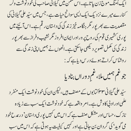
ایک اُمنگ موج زن پاتا ہے۔ اس ضمن میں گیلانی صاحب کی خودنوشت ولّر
کنارے میرے نزدیک ایک ایسی سوانح حیات ہے، جس میں سیّد علی گیلانی کی
مقصدیت سے بھرپور مگر ہنگامہ خیز زندگی کی داستان رقم ہے۔ اس آئینے میں
پوری کشمیری قوم کی روح پرور اور ایمان افروز مگر نشیب و فراز سے بھرپور
زندگی کی مکمل تصویر دیکھی جاسکتی ہے۔ انھوں نے ہمیں اپنی زندگی سے
روشناس کراتے ہوئے درس دیا ہے کہ :
جو غم ہمیں ملا ، غمِ دوراں بنا دیا
سیّد علی گیلانی ۳۳کتابوں کے مصنف ہیں، لیکن ان کی خود نوشت ایک منفرد
علمی اور ادبی کاوش ہے۔امرواقعہ ہے کہ خود نوشت ایک سب سے زیادہ
نازک ، حساس اور مشکل صنف ہے کہ اس میں کہیں پوری داستان ’در مَدح خود
می گوید‘ کی گردان بن جاتی ہے اور کہیں کیفیت یہ ہوتی ہے کہ اس میں سب