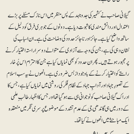
گیلانی صاحب نے کشمیر کی جدوجہد کے پس منظر میں اس نازک مسئلے پر بڑے
اعتدال اور دانش مندی کا ثبوت دیا ہے۔ دونوں کے جوہری فرق کو دلیل کے
ساتھ واضح کیا ہے۔ جائز اور ناجائز حدود کی وضاحت کی ہے۔ ان اسباب کی
نشان دہی کی ہے، جن کی وجہ سے آزادی کے متوالے دوسرا راستہ اختیار کرنے
پر مجبور ہوتے ہیں۔ پھر ان حدود کو بھی نمایاں کیا ہے جن کا احترام اس پُرخار
راستے کو اختیار کرنے کے باوجود ازبس ضروری ہے۔ انھوں نے یہ سب اسلام
کے تصورِجہاد اور آدابِ جہاد کے نظامِ فکر کی روشنی میں نمایاں کیا ہے، جس کا
ادراک گیلانی صاحب کو نوجوانی ہی سے ہوگیا تھااور جس کا اظہار طالب ِ علمی
کے دور میں ہی گاندھی جی کے عدم تشدد کے موضوع پر سری نگر میں منعقدہ
ایک مباحثے میں انھوں نے کیا تھا۔