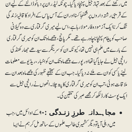
میں رکھنے کے بعد تہاڑ جیل پہنچادیا گیا۔ چونکہ لیڈران پر دبائو ڈالنے کے لیے ان
کے قریبی رشتہ داروں پر شکنجا کسنا اور ان کے آس پاس کے افراد کا قافیۂ زندگی
تنگ کرنا ایک آزمودہ فارمولا رہا ہے، اس لیے میری گرفتاری سے وہ گیلانی
صاحب کو پیغام پہنچانا چاہ رہے تھے۔ مگر پانچ ، چھے ماہ تک ان کو میری گرفتاری
کے بارے میں علم ہی نہیں تھا ، کیونکہ ان کو سرینگر سے سیدھے جھارکھنڈ کی
رانچی جیل لے جایا گیا تھا اور پورے چھے ماہ تک ان کو اخبار، ریڈیو سے معلومات
لینے یا کسی کو ان سے ملنے نہ دیا گیا۔ جب ان کے بھتیجے ظہور کی چھے ماہ بعد ان سے
ملاقات ہوئی، تب ان کو میری گرفتاری کا پتہ چلا۔ انھوں نے رانچی جیل سے
ایک پوسٹ کارڈ لکھ کر مجھے صبرکی تلقین کی۔
۹۰ کے اوائل میں، جب
مجاہـدانہ طرزِ زنـدگی :
میں دہلی آیا تو دیگر کشمیری طالب علموں کے ساتھ مل کر ہم نے ایسا