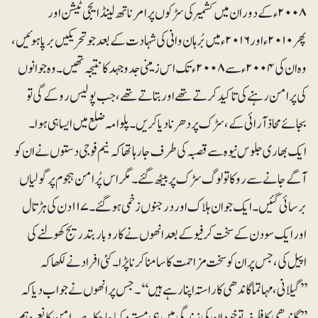
۲۰۰۸ء کے دوران میں کشمیر کی سڑکوں پر امرناتھ لینڈ ایجی ٹیشن اور
پھر ۲۰۱۰ء اور ۲۰۱۶ءمیں بُرہان وانی کی شہادت کے بعد جو تحریکیں برپا ہوئیں،
وہ ان کی ۲۰۰۴ء سے ۲۰۰۸ءتک اس زمینی جدوجہد کا نتیجہ تھیں۔ وہ جوانوں
کی پرامن رہنے کی تاکید کرتے تھے اور بتاتے تھے، جب پولیس روکے گی تو
بجائے محاذآرائی کے، سڑک پر دھرنا دیا کریں ۔ پلوامہ ضلع میں ایسا ہی ہوا۔
ایک بھاری جلوس نیوہ سے قصبہ کی طرف جارہا تھا کہ نیم فوجی دستوں نے ان کو
آگے جانے سے روکا تو لوگ سڑک پر بیٹھ گئے۔ مگر اس پُرامن ہجوم پر گولیاں
برسائی گئیں۔ ایک جوان ہلاک اور درجنوں زخمی ہوگئے۔ ۱۱۷ دن کی ہڑتال
اور ایک سو دن کے سخت کرفیو کے بعد انھوں نے کاروبار بتدریج کھولنے کی
اپیل کی، جس پر ان کو سخت مزاحمت کا سامنا کرنا پڑا۔ کئی افراد نے لکھا کہ
’’گیلانی ، مہاتما گاندھی کا راستہ اپنا رہے ہیں‘‘۔ جس پر انھوں نے جواب دیا کہ
’’گاندھی کا فلسفہ تو خود ان کی زندگی میں ہی مسترد کیا جا چکا ہے۔ امن کا نعرہ ہم