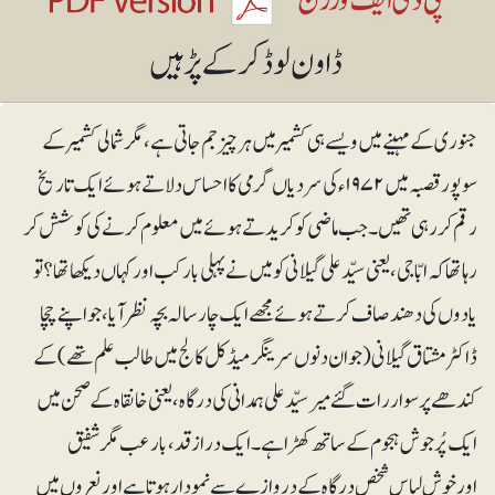
جنوری کے مہینے میں ویسے ہی کشمیر میں ہر چیز جم جاتی ہے، مگر شمالی کشمیر کے
سوپور قصبہ میں ۱۹۷۲ءکی سردیاں گرمی کا احساس دلاتے ہوئے ایک تاریخ
رقم کررہی تھیں۔ جب ماضی کو کریدتے ہوئے میں معلوم کرنے کی کوشش کر
رہا تھا کہ ابّا جی، یعنی سیّد علی گیلانی کو میں نے پہلی بار کب اور کہاں دیکھا تھا؟ تو
یادوں کی دھند صاف کرتے ہوئے مجھے ایک چار سالہ بچہ نظر آیا، جو اپنے چچا
ڈاکٹر مشتاق گیلانی (جو ان دنوں سرینگر میڈکل کالج میں طالب علم تھے) کے
کندھے پر سوار رات گئے میر سیّد علی ہمدانی کی درگاہ، یعنی خانقاہ کے صحن میں
ایک پُرجوش ہجوم کے ساتھ کھڑا ہے۔ ایک دراز قد، بارعب مگر شفیق
اورخوش لباس شخص درگاہ کے دروازے سے نمودار ہوتا ہے اور نعروں میں