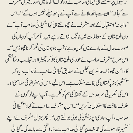
کرسیوں پر بیٹھتے ہی گیلانی صاحب نے دوٹوک الفاظ میں صدرجنرل مشرف
سے کہا کہ ’’ان سے ہاتھ ملانے سے آپ کے ہاتھ میلے نہیں ہوں گے‘‘۔ اس
’والہانہ‘ استقبال کے بعد مشرف نے چھوٹتے ہی کہا،‘گیلانی صاحب آپ آئے
دن بلوچستان کے معاملات میں ٹانگ اڑاتے رہتے ہیں۔آخر آپ کو وہاں کی
صورت حال کے بارے میں کیا پتہ ہے؟ آپ بلوچستان کی فکر کرنا چھوڑیں‘‘۔
اس طرح مشرف صاحب نے خود ہی بلوچستان کا ذکر چھیڑا اورتہذیب و شائستگی
کا دامن چھوڑا۔ حاضرین مجلس کے مطابق گیلانی صاحب نے جواب دیا، کہ
’’کشمیر کاز پاکستان کی بقا سے منسلک ہے۔ اس لیے، اس کی جغرافیائی سلامتی اور
اس کی نظریاتی سرحدوں کے تحفظ کی ہم کو فکر ہے۔ آپ اپنے لوگوں کے
خلاف طاقت کا استعمال نہ کریں‘‘۔ اس پر مشرف صاحب نے کہا: ’’گیلانی
صاحب، آپ ہماری اپوزیشن کی بولی بولتے ہیں‘‘۔پھر جنرل مشرف نے اپنے
کشمیر فارمولے کی مخالفت پر گیلانی صاحب سے ذرا تلخی سے بات کی۔ گیلانی