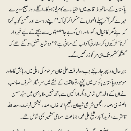
پاکستان کے ساتھ ملاقات میں احتیاط سے کام لینا ہوگا۔اگلے روز صبح سویرے
میرے گھر آکر پہلے انھوں نے مسکرا کر کہا کہ ’’اپنے دوست اور محسن کو یہ کہنا
کہ اپنے گھر کاخیال رکھو، اور اس کو بے جا مصیبتوں سے بچنے کے لیے خبردار
کرنا آخرکیوں کر سفارتی آداب کے منافی ہے ؟‘‘ و ہ شاید متفق ہو گئے تھے کہ
گفتگو کشمیر تک ہی مرکوز رکھیں گے۔
بہر حال دوپہرچار بجے جب وہ لیاقت علی خان مرحوم کی دہلی میں رہایش گاہ اور
موجودہ پاکستان ہائوس میں پہنچے، تو طاقت کے نشے میں سرشار مشرف صاحب
نے ان کے وفد میں شامل دیگر اراکین سے ہاتھ نہیں ملایا جن میں سیّد حسن
الصفوی، صدر انجمن شرعی شیعان، نعیم احمد خاں، صدر نیشنل فرنٹ، سعداللہ
تانترے، فریدآباد، شیخ علی محمد، جماعت اسلامی کشمیر بھی شامل تھے۔