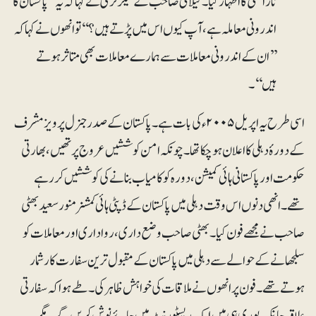
ناراضی کا اظہار کیا۔ گیلانی صاحب کے سیکرٹری نے کہاکہ یہ ’’پاکستان کا
اندرونی معاملہ ہے ، آپ کیوں اس میں پڑتے ہیں؟‘‘ تو انھوں نے کہاکہ
’’ان کے اندرونی معاملات سے ہمارے معاملات بھی متاثر ہوتے
ہیں‘‘۔
اسی طرح یہ اپریل ۲۰۰۵ء کی بات ہے۔پاکستان کے صدر جنرل پرویز مشرف
کے دورۂ دہلی کا اعلان ہوچکا تھا۔ چونکہ امن کوششیں عروج پر تھیں، بھارتی
حکومت اور پاکستانی ہائی کمیشن، دورہ کو کامیاب بنانے کی کوششیں کررہے
تھے۔ انھی دنوں اس وقت دہلی میں پاکستان کے ڈپٹی ہائی کمشنر منور سعید بھٹی
صاحب نے مجھے فون کیا۔ بھٹی صاحب وضع داری،رواداری اور معاملات کو
سلجھانے کے حوالے سے دہلی میں پاکستان کے مقبول ترین سفارت کار شمار
ہوتے تھے۔فون پر انھوں نے ملاقات کی خواہش ظاہر کی۔ طے ہوا کہ سفارتی
علاقہ چانکیہ پوری ہی میں ایک ریسٹورنٹ میں چائے نوش کریں گے۔مگر