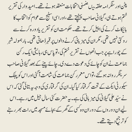
پٹن اور سنگرامہ حلقہ میںضمنی انتخابات منعقد ہونے تھے۔ امیدوار کی تقریر
ختم ہوتے ہی ، گیلانی صاحب پہنچتے تھے، اور اسی اسٹیج سے عوام کو انتخاب کا
بائیکاٹ کرنے کی اپیل کرتے تھے۔ حکومت ان کو تقریر یا دورہ کرنے سے
روکتی نہیں تھی، مگر ان کی میزبانی کرنے والوں پر قہر ڈھاتی تھی۔ بارہمولہ شہر
کے چوراہے پر جب انھوں نے تقریر ختم کی، تو پاس ہی رہایشی ایک رکن
جماعت نے ان کو چائے کی دعوت دے دی۔ چائے پینے کے بعد گیلانی صاحب
سرینگر روانہ ہوگئے، تو اس معمر رکن جماعت کی شامت آگئی اور اس کو پبلک
سیکورٹی ایکٹ کے تحت گرفتار کیا گیا۔ ان کی گرفتاری کی وجہ یہ بتائی گئی کہ اس
نے سیّد علی گیلانی کی میزبانی کی ہے۔ یہ حضرت کئی سال جیل میں رہے ۔ اس
لیے ان دوروں کے دوران وہ کسی کے گھر کے بجائے مسجد میں رات بھر رہنے
کو ترجیح دیتے تھے۔