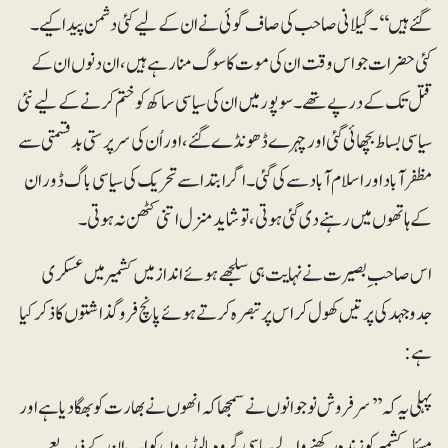
گئے ہیں‘‘۔ گیلانی صاحب کی صاف گوئی نے ان کے لیے کئی دشمن پیدا کیے۔
کئی حضرات جو اس وقت ان کی موت کا سوگ منا رہے ہیں، ان دنوں ان کے
قتل تک کے درپے تھے۔ سوپور میں ان کی سیاسی ساکھ کو ختم کرنے کے لیے نئی
سیاسی بساط بچھائی گئی اور چہرے ڈھونڈے گئے، اور اُن کی سرپرستی بدقسمتی سے
مظفر آباد اور اسلام آباد سے کی گئی۔ اگر ابتدا سے تحریک کی سیاسی باگ ڈور ان
کے ہاتھوں میں رہنے دی گئی ہوتی، تو شاید منزل اتنی کٹھن نہ ہوتی۔
اس صاحب ِبصیرت نے نہایت ہی سلجھے ہوئے انداز میں کشمیر میں عسکری
جدوجہد کی پرتیں کھول کر اس پر تبصرہ کرتے ہوئے پانچ فروگذاشتوں کا ذکر کیا
ہے:
پہلی یہ کہ’’ سرفروش نوجوانوں نے سمجھا کہ انھوں نے بھارت کو بھگا دیا ہے اور
مسئلہ کشمیر کو زندہ رکھنے والے سیاسی گروہ یا لیڈروں کو اب ان کے ذریعے