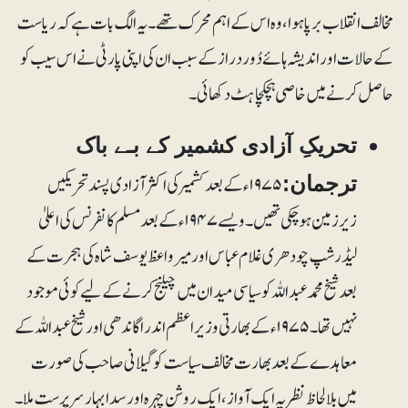
مخالف انقلاب برپا ہوا، وہ اس کے اہم محرک تھے۔ یہ الگ بات ہے کہ ریاست
کے حالات اور اندیشہ ہائے دُور دراز کے سبب ان کی اپنی پارٹی نے اس سیب کو
حاصل کرنے میں خاصی ہچکچاہٹ دکھائی۔
تحریکِ آزادی کشمیر کے بـے باک
۱۹۷۵ءکے بعد کشمیر کی اکثر آزادی پسند تحریکیں
ترجمان:
زیرزمین ہوچکی تھیں۔ ویسے ۱۹۴۷ءکے بعدمسلم کانفرنس کی اعلیٰ
لیڈرشپ چودھری غلا م عباس اور میر واعظ یوسف شاہ کی ہجرت کے
بعد شیخ محمد عبداللہ کو سیاسی میدان میں چیلنج کرنے کے لیے کوئی موجود
نہیں تھا۔ ۱۹۷۵ء کے بھارتی وزیراعظم اندرا گاندھی اور شیخ عبداللہ کے
معاہدے کے بعد بھارت مخالف سیاست کو گیلانی صاحب کی صورت
میں بلالحاظ نظریہ ایک آواز، ایک روشن چہرہ اور سدابہار سرپرست ملا۔