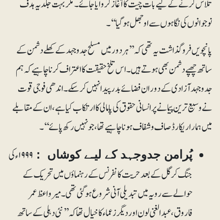
تلاش کرنے کے لیے بات چیت کا آغاز کروایا جائے۔ مگر بہت جلد یہ ہدف
نوجوانوں کی نگاہوں سے اوجھل ہو گیا ‘‘۔
پانچویں فروگذاشت یہ تھی کہ’’ہردور میں مسلح جدوجہد کے کھلے دشمن کے
ساتھ چھپے دشمن بھی ہوتے ہیں۔اس تلخ حقیقت کا اعتراف کرنا چاہیے کہ ہم
جدوجہد آزادی کے دوران فضائے بد ر پیدا نہیں کر سکے۔ اندھی فوجی قوت
نے وسیع ترین پیمانے پر انسانی حقوق کی پامالی کا ارتکاب کیا ہے، ان کے مقابلے
میں ہمارا ریکارڈ صاف و شفاف ہو نا چاہیے تھا، جو نہیں رکھ پائے‘‘۔
۱۹۹۹ء کی
پُرامن جدوجہد کے لیـے کوشاں :
جنگ کرگل کے بعد حریت کانفرنس کے رہنماؤں میں تحریک کے
حوالے سے رویہ میں تبدیلی آنی شروع ہوگئی تھی۔ میر واعظ عمر
فاروق، عبدالغنی لون اور دیگر زعماء کا خیال تھا کہ ’’نئی دہلی کے ساتھ