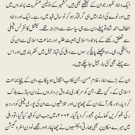
ایک داماد ظہور جو ان کے بھتیجے بھی ہیں، کشمیر کے اوّلین عسکریت پسندوں میں
ہیں اور نوے کی ابتدا میں ہی گرفتار ہوکر نوسال قید میں رہے۔ ایک اور داماد
الطاف احمد شاہ تو پہلے دن سے ہی سیاست سے وابستہ تھے۔ نیشنل کانفرنس فیملی
سے تعلق رکھنے کے باوجود اسلامی جمعیت طلبہ اور جماعت اسلامی سے ان کی
وابستگی رہی۔ وہ پچھلے پانچ برسوں سے دہلی کی تہاڑ جیل میں نظر بند ہیں اور اس
سے پہلے بھی کئی بار جیل جاچکے ہیں۔
ان کے بڑے داماد ، غلام حسن، جن کا اب انتقال ہوچکا ہے، ان کے چچا جماعت
اسلامی کے رکن تھے، جن کو سرکاری بندوق برداروں نے دن دہاڑے ہلاک
کردیا۔ اور پھر آئے دن کے چھاپوں اور تلاشیوں سے ان کی پوری فیملی کو دردبد
ر کی ٹھوکریں کھانے پر مجبور کر دیا گیا۔ ۲۰۰۲ء میں جب ان کو قید کیا گیا، تو دہلی
میں میرے مکان پر بھی بھارتی ایجنسیوں نے چھاپا مارا اور مجھے نو دن انٹروگیشن