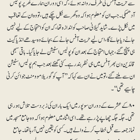
سے حریت آفس کی طرف روانہ ہوئے، کہ اسی دوران ہمارے گھر پر پولیس
آدھمکی۔ جب ان کو معلوم ہوا کہ وہ گھر سے نکل چکے ہیں، تو وہ ان کے تعاقب
میں نکل پڑے۔ شاید گیلانی صاحب کو اندازہ تھا، کہ ان کو احتجاج کے لیے نہیں
جانے دیا جائے گا، اس لیے حریت آفس جانے کے بجائے وہ سیدھے انڈیا گیٹ
ہی پہنچ گئے، جہاں احتجاج کے بعد ان کو پولیس اسٹیشن لے جایا گیا۔ باقی سبھی
قائدین دن بھر آفس میں ہی نظر بند رہے۔کئی گھنٹے بعد جب ہم پولیس اسٹیشن
ان سے ملنے گئے،تو میں نے ان سے کہا کہ ’’آپ کو گوریلا موومنٹ جوائن کرنی
چاہیے تھی‘‘۔
۸۰ کے عشرے کے دوران سوپور میں ایک بار ان کی زبردست تلاش ہو رہی
تھی۔ جگہ جگہ چھاپے پڑ رہے تھے۔ اسی اثناء میں معلوم ہوا کہ وہ جامع مسجد میں
نماز جمعہ سے قبل خطاب کرنے والے ہیں۔ کسی کو یقین نہیں آرہا تھا۔ جامع