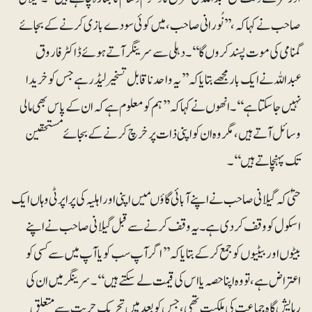
صاحب نے کہا کہ، ’’نُورانی صاحب، میں کوئی سودے بازی کرنے کے بجائے
گمنامی کی موت پسند کروں گا‘‘۔دہلی سے سرینگر آتے ہوئے ڈاکٹرفاروق
عبداللہ نے ایک بار مجھے بتایا کہ ’’یہ واحد ناقابل تسخیر لیڈر ہے جس کو خریدا
نہیں جاسکتا ہے‘‘۔ انھوں نے کہا کہ ’’ہم کو معلوم ہے کہ ان کے پاس بھی مالی
وسائل آتے ہیں ،مگر وہ ان کو اپنی ذات پر خرچ کرنے کے بجائے مستحقین
تک پہنچاتے ہیں‘‘۔
حتیٰ کہ گیلانی صاحب نے اپنے آبائی گاؤںمیں اپنی اور اہلیہ کی پراپرٹی وہاں ایک
اسکول کو وقف کر دی ہے۔ یہ وقف کرنے سے قبل گیلانی صاحب نے اپنے
بیٹوں اور بیٹیوں کو جمع کرکے بتایا کہ ’’اگر آپ سب کو یا آپ میں سے کسی کو
اعتراض ہے، تو وہ اپنا حصہ یا اس کی قیمت لے سکتے ہیں‘‘۔ سرینگر میں ان کی
رہایش گاہ جماعت کی ملکیت تھی، جس کو بعد میں تحریک حریت سے متعلق