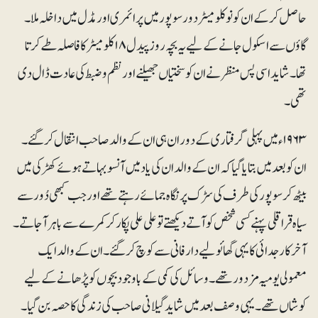
حاصل کرکے ان کو نو کلومیٹر دور سوپور میں پرائمری اور مڈل میں داخلہ ملا۔
گاؤں سے اسکول جانے کے لیے یہ بچہ روز پیدل ۱۸کلومیٹر کا فاصلہ طے کرتا
تھا۔ شاید اسی پس منظر نے ان کو سختیاں جھیلنے اور نظم و ضبط کی عادت ڈال دی
تھی۔
۱۹۶۳ءمیں پہلی گرفتاری کے دوران ہی ان کے والد صاحب انتقال کرگئے۔
ان کو بعد میں بتایا گیا کہ ان کے والد ان کی یاد میں آنسو بہاتے ہوئے کھڑکی میں
بیٹھ کر سوپور کی طرف کی سڑک پر نگاہ جمائے رہتے تھے اور جب کبھی دُور سے
سیاہ قراقلی پہنے کسی شخص کو آتے دیکھتے تو علی علی پکار کر کمرے سے باہر آجاتے۔
آخرکار جدائی کا یہی گھائو لیے دارفانی سے کوچ کر گئے۔ ان کے والد ایک
معمولی یومیہ مزدور تھے۔ وسائل کی کمی کے باوجود بچوں کوپڑھانے کے لیے
کوشاں تھے۔ یہی وصف بعد میں شاید گیلانی صاحب کی زندگی کا حصہ بن گیا۔