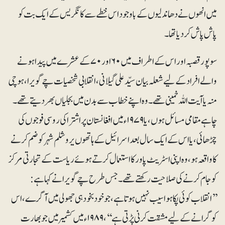
میں انھوں نے دھاندلیوں کے باوجود اس خطے سے کانگریس کے ایک بت کو
پاش پاش کردیا تھا۔
سوپور قصبہ اور اس کے اطراف میں ۶۰ اور ۷۰ کے عشرے میں پیدا ہونے
والے افراد کے لیے شعلہ بیان سیّد علی گیلانی، انقلابی شخصیات چے گویرا، ہوچی
منہ یاآیت اللہ خمینی تھے۔ وہ اپنے خطاب سے بدن میں بجلیاں بھر دیتے تھے۔
چاہے مقامی مسائل ہوں، یا ۱۹۷۹ءمیں افغانستان پر اشتراکی روسی فوجوں کی
چڑھائی، یا اس کے ایک سال بعد اسرائیل کے ہاتھوں یروشلم شہر کو ضم کرنے
کا واقعہ ہو، وہ اپنی اسٹریٹ پاور کا استعمال کرتے ہوئے ریاست کے تجارتی مرکز
کو جام کرنے کی صلاحیت رکھتے تھے۔ جس طرح چے گویرا نے کہا ہے:
’’انقلاب کوئی پکا ہوا سیب نہیں ہوتا ہے، جو خود بخود ہی جھولی میں آگرے، اس
کو گرانے کے لیے مشقت کرنی پڑتی ہے‘‘، ۱۹۸۹ء میں کشمیر میں جو بھارت