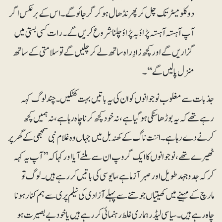
دوکلومیٹر تک چل کر پھر نڈھال ہو کر گر جائوگے۔ اس کے برعکس اگر
آپ آہستہ آہستہ پڑاؤ بہ پڑاؤ چلنا شروع کریں گے۔ رات کسی بستی میں
گزاریں گے اور کچھ زادِراہ ساتھ لے کر چلیں گے تو سلامتی کے ساتھ
منزل پالیں گے‘‘۔
جذبات سے مغلوب نوجوانوں کو ان کی یہ باتیں بہت کھٹکیں۔چند لوگ کہہ
رہے تھے کہ یہ بوڑھا سنکی ہو گیا ہے، نہ خود کچھ کرنا چاہ رہا ہے، نہ ہمیں کچھ
کرنے دے رہا ہے۔ اننت ناگ کے کھنہ بل میں جہاں وہ غلام نبی سمجھی کے گھر پر
ٹھیرے تھے، نوجوانوں کا ایک گروپ ان سے ملنے آیا اور کہا کہ’’ آپ یہ کہہ
کر کہ جدوجہد طویل اور صبر آزما ہے، مایوسی کی باتیں کر رہے ہیں۔ لوگ تو
مارچ کے مہینے میں کھیتیاں جوتنے سے پہلے آزادی کی نیلم پری سے ہم کنار ہونا
چاہ رہے ہیں۔سیاسی لیڈر ہماری غلط رہنمائی کر رہے ہیں یا خود بے بصیرت ہو