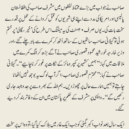
صاحب نے جواب میں بڑے محتاط لفظوں میں مشرف صاحب کی افغانستان
پالیسی اور امریکا کی مدد سے اپنے ہی شہریوں کو قتل کروانے کے عمل پر قدرے
سخت بات کی۔ یوں صرف ۲۰منٹ کی یہ میٹنگ اس طرح کی ’خیر سگالی‘ پر ختم
ہوئی توگیلانی صاحب ساتھیوں کے ساتھ اُٹھ کر کمرے سے باہر چلے گئے، اور
وزیرخارجہ خورشید محمود قصوری صاحب نے آگے بڑھ کر الگ کمرے میں
ملاقات میں کہا: ’’ہمیں کشمیرپر کمپرومائز کے نکات پر غور کرنا چاہیے‘‘۔ گیلانی
صاحب نے کہا: ’’محترم قصوری صاحب، اگر آپ لوگ یہ بوجھ نہیں اُٹھانا
چاہتے تو ہمیں ہمارے حال پر چھوڑ دیں۔ ہم اللہ کے بھروسے پر جدوجہد جاری
رکھیں گے‘‘۔ واپسی پر مشرف کے حکم پر پاکستان میں ان کے دفاتر بند کردیے
گئے۔
ایک سال بعد نواب اکبر بگٹی کو جب ایک غار میں ہلاک کیا گیا، تووہ اس پر سخت