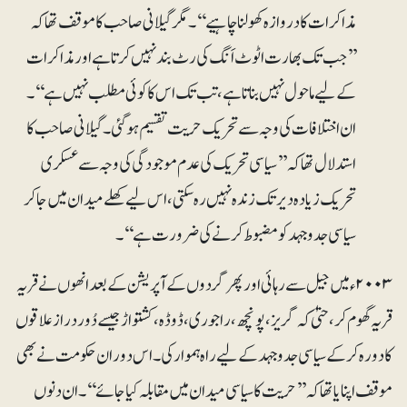
مذاکرات کا دروازہ کھولنا چاہیے‘‘۔مگر گیلانی صاحب کا موقف تھا کہ
’’جب تک بھارت اٹوٹ اَنگ کی رٹ بند نہیں کرتا ہے اور مذاکرات
کے لیے ماحول نہیں بناتا ہے ، تب تک اس کا کوئی مطلب نہیں ہے‘‘۔
ان اختلافات کی وجہ سے تحریک حریت تقسیم ہوگئی۔ گیلانی صاحب کا
استدلال تھا کہ ’’سیاسی تحریک کی عدم موجودگی کی وجہ سے عسکری
تحریک زیادہ دیر تک زندہ نہیں رہ سکتی، اس لیے کھلے میدان میں جاکر
سیاسی جدوجہد کو مضبوط کرنے کی ضرورت ہے‘‘۔
۲۰۰۳ء میں جیل سے رہائی اور پھر گردوں کے آپریشن کے بعد انھوں نے قریہ
قریہ گھوم کر، حتیٰ کہ گریز ، پونچھ، راجوری، ڈوڈہ، کشتواڑ جیسے دُور دراز علاقوں
کا دورہ کرکے سیاسی جدوجہد کے لیے راہ ہموار کی۔ اس دوران حکومت نے بھی
موقف اپنایا تھا کہ ’’حریت کا سیاسی میدان میں مقابلہ کیا جائے‘‘۔ ان دنوں