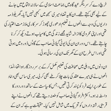
خرچ دے کر سرینگر عید گاہ میں جماعت اسلامی کے سالانہ اجتماع میں جانے
کے لیے بھی کہتے تھے۔ ان کا یہ تضاد میری سمجھ میں کبھی نہیں آیا۔ گھریلو ذمہ
داریوں کی وجہ سے انھوں نے تعلیم ادھوری چھوڑ کر سرکاری ملازمت اختیار کی
تھی اور اپنی محرومی کا ازالہ شاید مجھے زندگی میں کامیاب ہوتے دیکھ کر کرنا
چاہتے تھے۔ اس دوران ان کی ڈیوٹی گیلانی صاحب کے گاوٗں ڈورو میں ہوتی
تھی اور اس طرح ان کے گھر تک ان کی رسائی ہوئی ۔
ان دنوں میں دہلی میں صحافت کی تعلیم مکمل کرکے برسر روزگار ہوا تھا، لہٰذا
انھوں نے ہی میرے عقد کی بات چلاکر طے بھی کر لی۔ میری ساس بھی داماد
کے طور پر ایسے فرد کو پسند کرتی تھیں، جس کا سیاست کے ساتھ دور دور کا
واسطہ نہ ہو۔ اکثر افراد گیلانی صاحب کو طعنہ دیتے تھے کہ انھوں نے اپنے
قریبی رشتہ داروں کو تحریک میں شامل نہیں کیا۔ حقیقت یہ ہے کہ ان کے