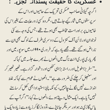
عسکریت کا حقیقت پسندانہ تجزیہ :
اگرچہ گیلانی صاحب عسکری تحریک کے حامیوں اور اس کے
سرپرستوں میں شمار کیے جاتے ہیں، مگر وہ کسی رُو رعایت کے بغیر اس کی
خامیوں پر براہ راست مخاطب بھی ہوتے تھے، جس کی وجہ سے کئی
نوجوان اور لائن آف کنٹرو ل کے دوسری طرف کے لوگ بھی ان سے
ناراض ہو گئے تھے۔ مجھے یاد ہے کہ فروری ۱۹۹۰ء، میں سوپور میں اور
پھر یاری پوری اننت ناگ میں انھوں نے بھرے جلسہ میں کہا کہ
ـ’’سفر بڑا طویل اور راستہ بڑا ہی کٹھن اور دشوار گزار ہے۔ ٹھیر ٹھیر کر
اور سنبھل کر چلنے کی ضرورت ہے‘‘۔ انھوں نے عوام سے کہا کہ غلط
اندازے نہیں لگانے چاہییں، کیونکہ پنجۂ استبداد ابھی کھل کر سامنے
نہیں آیا ہے۔ ایک مثال دیتے ہوئے ، انھوں نے کہا، ’’ اگر آپ کے
پاس گاڑی نہ ہو اور سرینگر جانا پڑے ، تودوڑ لگا کر زیادہ سے زیادہ ایک یا