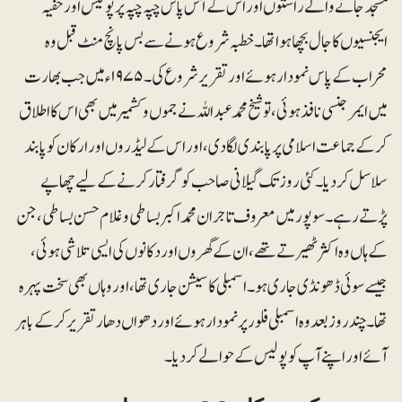
مسجد جانے والے راستوں اور اس کے آس پاس چپہ چپہ پر پولیس اور خفیہ
ایجنسیوں کا جال بچھا ہوا تھا۔خطبہ شروع ہونے سے بس پانچ منٹ قبل وہ
محراب کے پاس نمودار ہوئے اور تقریر شروع کی۔ ۱۹۷۵ء میں جب بھارت
میں ایمرجنسی نافذ ہوئی، تو شیخ محمدعبداللہ نے جموں و کشمیر میں بھی اس کا اطلاق
کرکے جماعت اسلامی پر پابندی لگادی، اور اس کے لیڈروں اور ارکان کو پابند
سلاسل کر دیا۔ کئی روز تک گیلانی صاحب کو گرفتار کرنے کے لیے چھاپے
پڑتے رہے۔ سوپور میں معروف تاجران محمد اکبر بساطی و غلام حسن بساطی، جن
کے ہاں وہ اکثر ٹھیرتے تھے، ان کے گھروں اور دکانوں کی ایسی تلاشی ہوئی ،
جیسے سوئی ڈھونڈی جاری ہو۔ اسمبلی کا سیشن جاری تھا، اور وہاں بھی سخت پہرہ
تھا۔ چند روز بعد وہ اسمبلی فلور پر نمودا ر ہوئے اور دھواں دھار تقریر کرکے باہر
آئے اور اپنے آپ کو پولیس کے حوالے کردیا۔