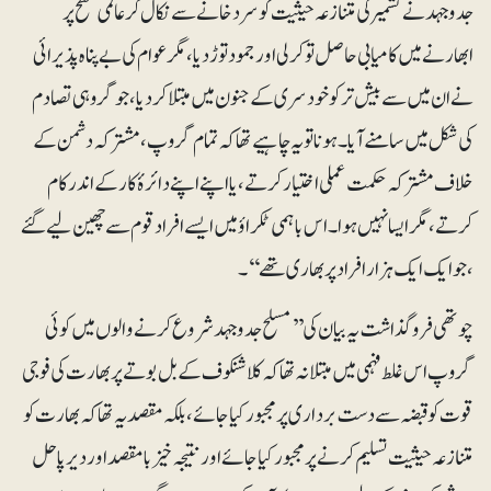
جدوجہد نے کشمیر کی متنازعہ حیثیت کو سرد خانے سے نکال کر عالمی سطح پر
ابھارنے میں کامیابی حاصل تو کرلی اور جمود توڑ دیا، مگر عوام کی بے پناہ پذیرائی
نے ان میں سے بیش تر کو خود سری کے جنون میں مبتلا کر دیا ، جو گروہی تصادم
کی شکل میں سامنے آیا۔ہونا تو یہ چاہیے تھا کہ تمام گروپ، مشترکہ دشمن کے
خلاف مشترکہ حکمت عملی اختیار کرتے، یا اپنے اپنے دائرۂ کار کے اندر کام
کرتے، مگر ایسا نہیں ہوا۔ اس باہمی ٹکراؤ میں ایسے افراد قوم سے چھین لیے گئے
، جو ایک ایک ہزار افراد پر بھاری تھے ‘‘۔
چوتھی فروگذاشت یہ بیان کی ’’مسلح جدوجہد شروع کرنے والوں میں کوئی
گروپ اس غلط فہمی میں مبتلا نہ تھا کہ کلا شنکوف کے بل بوتے پر بھارت کی فوجی
قوت کو قبضہ سے دست برداری پر مجبور کیا جائے، بلکہ مقصد یہ تھا کہ بھارت کو
متنازعہ حیثیت تسلیم کرنے پر مجبور کیا جائے اور نتیجہ خیز بامقصد اور دیرپا حل