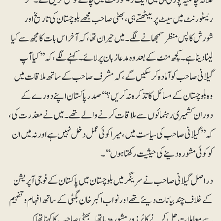
ریسٹورنٹ میں سیٹ پر بیٹھتے ہی، بھٹی صاحب مجھے بلوچستان کی تاریخ اور
شورش کا پس منظر سمجھانے لگے۔ میں حیران تھا، کہ آخر اس بات کا مجھ سے کیا
لینا دینا ہے۔ کچھ منٹ کے بعد وہ مدعا زبان پر لائے۔ کہنے لگے ، کہ ’’کیا آپ
گیلانی صاحب کو آمادہ کرسکیں گے، کہ مشرف صاحب کے ساتھ ملاقات میں
وہ بلوچستان کے مسائل کا تذکرہ نہ کریں؟‘‘ صدر پاکستان اپنے دورے کے
دوران کشمیری رہنمائوں سے ملاقات کرنے والے تھے۔میں نے معذرت کی،
کہ ’’گیلانی صاحب کی سیاست میں،میرا کوئی عمل دخل نہیں ہے اور نہ میں ان
کو کوئی مشورہ دینے کی حیثیت رکھتا ہوں‘‘۔
دراصل گیلانی صاحب نے سرینگر میں بلوچستان میں پاکستان کے فوجی آپریشن
کے خلاف چند بیانات دیئے تھے اور نواب اکبر خان بگٹی کے ساتھ افہام و تفہیم
سے معاملات حل کرنے کا پُرزور مشورہ دیا تھا۔بھٹی صاحب کا کہنا تھا کہ