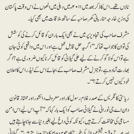
نالاں تھے۔ اس کا ذکر بعد میں ۲۰۱۱ء میں دہلی میں انھوں نے اس وقت پاکستان
کی وزیر خارجہ حنا ربانی کھر صاحبہ کے ساتھ ملاقات میں بھی کیا۔
مشرف صاحب کی تجاویز پر میں نے بھی ایک بار ان کو قائل کرنے کی کوشش
کی تو ان کا جواب تھا کہ’’ اگر یہ حل قابلِ عمل ہے اور اس میں واقعی کوئی جان
ہے تو اس کو لاگو کرنے کے لیے علی گیلانی کو قائل کرنا کیوں ضروری ہے؟ اگر
بھارت آمادہ ہے، تو جنرل مشرف صاحب کے بجائے اس کے لیڈراس کا اعلان
خود کیوں نہیں کرتے؟‘‘۔
ریاستی کانگریس کے صدر غلام رسول کار اور معروف دانشور اور ممتاز قانون
دان اے جی نورانی نے گیلانی صاحب کو ایک بار کہا کہ ’’آپ اس لیے اس امن
مساعی کی مخالفت کرتے ہیں، کیونکہ کوئی داغ لیے بغیر دنیا سے جانا چاہتے ہیں
اور مرتے وقت شیخ عبداللہ کی طرح کا دھوم دھام کا جنازہ چاہتے ہیں‘‘۔ گیلانی