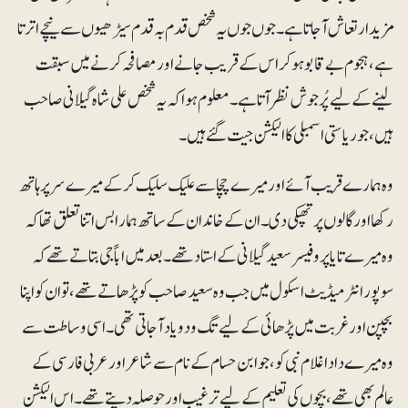
مزید ارتعاش آجاتا ہے ۔ جوں جوں یہ شخص قد م بہ قدم سیڑھیوں سے نیچے اترتا
ہے، ہجوم بے قابو ہوکر اس کے قریب جانے اور مصافحہ کرنے میں سبقت
لینے کے لیے پُرجوش نظر آتا ہے۔ معلوم ہوا کہ یہ شخص علی شاہ گیلانی صاحب
ہیں، جو ریاستی اسمبلی کا الیکشن جیت گئے ہیں۔
وہ ہمار ے قر یب آئے اور میرے چچا سے علیک سلیک کرکے میرے سر پر ہاتھ
رکھا اور گالوں پر تھپکی دی۔ ان کے خاندان کے ساتھ ہمارا بس اتنا تعلق تھا کہ
وہ میرے تایا پروفیسر سعید گیلانی کے استاد تھے۔ بعد میں اباًجی بتاتے تھے کہ
سوپور انٹرمیڈیٹ اسکول میں جب وہ سعید صاحب کو پڑھاتے تھے، تو ان کو اپنا
بچپن اور غربت میں پڑھائی کے لیے تگ و دو یاد آجاتی تھی۔ اسی وساطت سے
وہ میرے دادا غلام نبی کو، جو ابن حسام کے نام سے شاعر اور عربی فارسی کے
عالم بھی تھے، بچوں کی تعلیم کے لیے ترغیب اور حوصلہ دیتے تھے۔ اس الیکشن