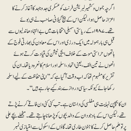
اگرچہ جموں و کشمیر لبریشن فرنٹ کو عسکری جدوجہد کا آغاز کرنے کا
اعزاز حاصل ہوا، لیکن اس کے بیج گیلانی صاحب نے ہی بوئے
تھے۔ ۱۹۸۷ءکے ریاستی اسمبلی انتخابات میں بے انتہا دھاندلیوں سے
قبل ہی بارہمولہ میں ایک درزی اور اس کے معاون کی بھارتی فوج کے
ہاتھوں حراستی موت کے خلاف ایجی ٹیشن کی قیادت کرتے ہوئے
انھوں نے تین الف، یعنی اتحاد، اسلحہ اور اسلام کا نعرہ دیا تھا ۔ ان کی
تقریر کا مفہوم تھا کہ اب وقت آگیا ہے کہ ’’اپنی حفاظت کے لیے اسلحہ
رکھا جائے کیونکہ سیاسی دروازے بند کیے جا رہے ہیں‘‘۔
ان کا بچپن نہایت ہی مفلسی کی داستان ہے۔ تب کئی کئی دن فاقے کرنے پڑتے
تھے، لیکن اس کے باوجود ان کے والد بچوں کو پڑھانا چاہتے تھے۔ منجھلے بچے علی
پر تو علم حاصل کرنے کا جنون طاری تھا۔ گاؤں کے اسکول سے امتیازی نمبر