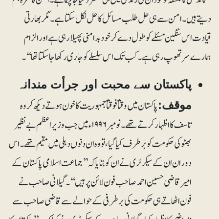
دیتے ہیں۔ امن سے ہی حل طلب مسائل کا حل نکل سکتا ہے۔ مگر بھارتی
قیادت اس سنگین مسئلے کو طول دے کر خود بدامنی پھیلا رہی ہے اور الزام
ہمارے سر تھوپ رہی ہے۔کب تک اس سلسلے کو جاری رکھا جاسکتا تھا‘‘۔
پاکستان سے محبت اور جرأت مندانہ
پاکستان میں وقتاً فوقتاً جمہوریت کا خون ہوتے دیکھ کر وہ
موقف:
تاسف کا اظہار کرتے تھے۔ نومبر۱۹۹۶ء میں جب وزیراعظم بے نظیر
بھٹوکی حکومت کو برطرف کیا گیا، تو وہ ان دنوں دہلی میں مقیم تھے۔ اس
دوران ان کے سیکرٹری نے ان کو بتایا کہ ’’جماعت اسلامی پاکستان کے
امیر قاضی حسین احمد صاحب فون لائن پر ہیں‘‘۔ گیلانی صاحب نے
فون اٹھاتے ہی حکومت کی بر طرفی کے حوالے سے قاضی صاحب سے