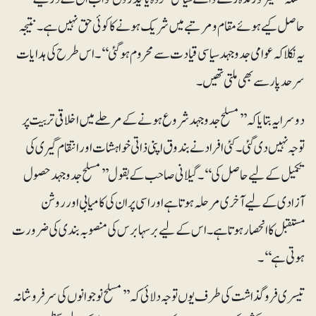
حاصل کیے ہوئے مقام و مرتبے میں شریک ہونے کا کوئی حق نہیں ہے۔ نتیجہ
یہ نکلا کہ عوامی جدوجہد سیاسی قیادت سے محروم ہو گئی‘‘۔ اس طرح کی ہدایات
سرحد پار سے بھی ملتی تھیں۔
دوسرا یہ بتایا کہ ’’مسلح جدوجہد شروع ہونے کے مرحلے میں اخلاقی تربیت پر
توجہ نہیں دی گئی۔ کئی افراد نے بندوق اپنی ذاتی خواہشات اور انتقام گیری کی
تکمیل کے لیے حاصل کی‘‘۔ گیلانی صاحب کے بقول ’’مسلح جدوجہد حصول
آزادی کے لیے آخری مرحلہ ہوتا ہے اور اسی پر ان کی کامیابی اور روشن
مستقبل کا انحصار ہوتا ہے۔ اس کے لیے برسہا برس کی منصوبہ بندی کی ضرورت
ہوتی ہے‘‘۔
تیسری فروگذاشت کی طرف یوں توجہ دلائی کہ ’’مسلح نوجوانوں کی سرفروشانہ