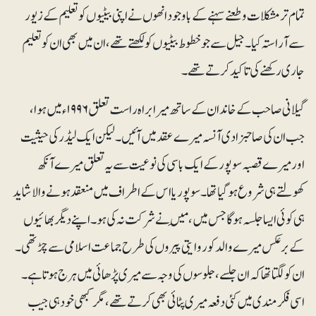
تمام تر مشکلات و طعنے سہنے کے باوجود انھوں نے اپنی بیٹیوں کو تعلیم کے زیور
سے آراستہ کیا۔ جیل سے جو خطوط بیٹیوں کو لکھتے تھے، ان میں بھی ان کو تعلیم
جاری رکھنے کی تاکید کرتے تھے۔
گیلانی صاحب کے خاندان کے ساتھ میرا براہ راست تعلق ۱۹۹۶ء میں ہوا،
جب ان کی صاحبزادی آنسہ میرے عقد میں آئیں۔ لیکن ایک لیڈر کی حیثیت
اور میرے قصبہ سوپور کے ایک باسی کی نوعیت سے یہ تعلق میرے آنکھ
کھولتے ہی شروع ہوگیا تھا۔ سوپور یا اس کے اطراف میں منعقد ہونے والا شاید
ہی کوئی ایسا جلسہ ہوگا جس میں، مَیں نے شرکت نہ کی ہو۔ اپنے دیگر بھائیوں
کے برعکس میرے والد کوروایتی پیروں کی طرح جماعت اسلامی سے چڑ تھی ۔
ان کولگتا تھا کہ ان جلسے ، جلوسوں کی وجہ سے میری پڑھائی میں ہرج ہوتا ہے۔
اسی فکرمندی میں کئی دفعہ میری پٹائی بھی کرتے تھے، مگر کبھی خود ہی جیب