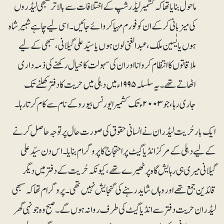
ماحول بنایا تھا کہ کشمیر لیڈرشپ کے اختلافات سے بالاتر سبھی لیڈروں
کی میزبانی کرکے ان کو فورم مہیا کروائے جائیں۔ اسی لیے چاہے شبیر شاہ
ہوں یا یٰسین ملک، عبدالغنی لون ہوں یا سیّد علی گیلانی، سبھی کے لیے
ملاقاتوں کا انتظام کروانا اور ان کی سہولت کا خیال رکھنے کی ذمہ داری
اٹھاتے تھے۔ یہ سلسلہ ۱۹۹۵ء میں دہلی میں حریت کا دفتر کھلنے تک
جاری رہا، جو ۲۰۰۳ء تک کشمیر ایورنس بیورو کے نام سے کام کرتا رہا۔
ایک بار حُریت لیڈران نے انسانی حقوق کی صورت حال پر توجہ حاصل کرنے
کے لیے دہلی کے مرکز انڈیا گیٹ پر احتجاج کا پروگرام بنایا۔ اس دن سیّد علی
گیلانی میری ہی رہایش گاہ پر ٹھیرے تھے، کیونکہ حُریت کے دفتر میں دیگر
قائدین جمع تھے اور وہاں شاید رہنے کی گنجایش نہیں تھی۔ پروگرام تھا کہ سبھی
لیڈران حریت دفتر سے انڈیا گیٹ کی طرف روانہ ہوں گے۔ صبح وہ جونہی گھر