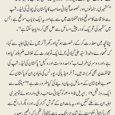
’’کشمیری رہنمائوں اور خصوصاً گیلانی صاحب کا پاکستان کی چوٹی کی لیڈرشپ
سے ملاقات کا موقع ملنا نا ممکنات میں سے ہے اور یہ ایک نایاب موقع ہے، جس
میں کشمیر کی تحریک کو درپیش مسائل سے حل بھی کروایا جاسکتا ہے‘‘۔
چنانچہ میں معذرت کرکے رخصت ہوگیا اور گھر آکر میں نے اپنی اہلیہ سے کہا،
کہ تمھارے والد (سیّد علی گیلانی) نے ایک تو بھارت کے خلاف علم بلند کیا ہوا
ہے ، اور دوسر ی طرف ا ب’واحد دوست اور وکیل‘ پاکستان کی لیڈرشپ کی
مخالفت پر بھی کمر بستہ ہیں۔آخر میڈیا کی رپورٹس کی بنیاد پر ان کو پاکستان کے
صوبے بلوچستان کے مسائل پر بیان دینے کی کیا ضرورت ہے؟‘‘ میٹنگ سے
ایک روز قبل ۱۶؍اپریل ۲۰۰۵ء کو گیلانی صاحب دہلی وارد ہوئے تو میری
اہلیہ ان سے ملنے گئیں، اور یہ بات ان کے گوش گزار کی۔ اور دیگر ذرائع سے
بھی پاکستانی حکومت نے شاید ان تک یہ بات پہنچائی تھی، کہ انھیں صدر