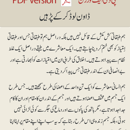
ہم طبقاتی کش مکش کے قائل نہیں ہیں بلکہ دراصل ہم تو طبقاتی حِس اور طبقاتی
اِمتیاز کو بھی ختم کردینا چاہتے ہیں۔ ایک معاشرے میں طبقے دراصل ایک غلط
نظام سے پیدا ہوتے ہیں۔ اخلاق کی خرابی ان میں امتیازات کو اُبھارتی ہے اور
بے انصافی ان کے اندر طبقاتی حِس پیدا کردیتی ہے۔
ہم انسانی معاشرے کو ایک تنِ واحد کے اعضا کی طرح سمجھتے ہیں۔ جس طرح
ایک جسم میں مختلف اعضا ہوتے ہیں اور جسم کے اندر ان کا مقام اور ان کا کام
جدا جدا ہوتا ہے، مگر ہاتھ کی پائوں سے اور دماغ کی جگر سے کوئی لڑائی نہیں
ہوتی، بلکہ جسم زندہ ہی اس طرح رہتا ہے کہ یہ سب اپنے اپنے مقام پر اپنا اپنا