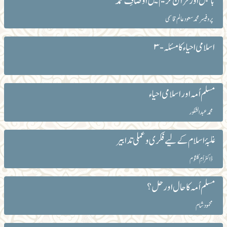
بائبل اور قرآن کریم میں اوصافِ محمدؐ
پروفیسر محمد سعود عالم قاسمی
اسلامی احیاء کا مسئلہ-۳
مسلم اُمہ اور اسلامی احیاء
محمد عبدالشکور
غلبۂ اسلام کے لیے فکری و عملی تدابیر
ڈاکٹر اُمِ کلثوم
مسلم اُمہ کا حال اور حل؟
محمود شام