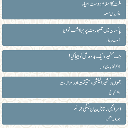
ملّت کا اسلام دوست احیاء
ڈاکٹر بلال مسعود
پاکستان میں جمہوریت پر پہلا شب خون
آصف جیلانی
جب کشمیر، ایک بدمعاش کو بیچا گیا!
ڈاکٹر فوزیہ نذیر لون
جموں و کشمیر الیکشن، حقیقت اور سوالات
افتخار گیلانی
اسرائیلی ناقابلِ بیان جنگی جرائم
جورڈن شلٹن