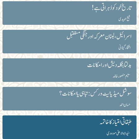
تاریخ خود کو دُہراتی ہے!
شیخ حویدی
اسرائیل، لبنان معرکہ اور جنگی مستقبل
افتخار گیلانی
بدلتا بنگلہ دیش اور امکانات
سلیم منصور خالد
سوشل میڈیا نیٹ ورکس: تباہی یا امکانات؟
حسان احمد
طبقاتی امتیاز کا خاتمہ
سیّد ابوالاعلیٰ مودودی