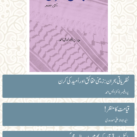
نظریاتی بحران : زمینی حقائق اور اُمید کی کرن
پروفیسر ڈاکٹر انیس احمد
قیامت کا منظر!
سیّد ابوالاعلیٰ مودودی