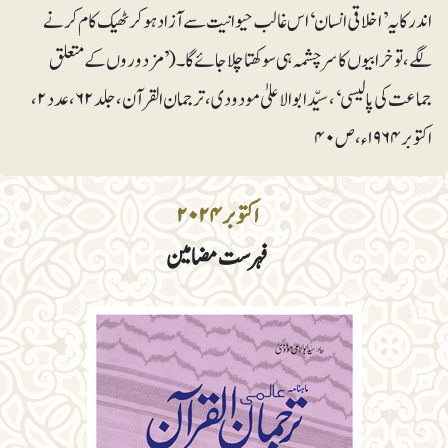
اندر کا یہ ’اخلاقی انسان‘ اس غالب حیوانیت سے آزاد ہوکر ٹھیک کام کرنے
لگے، تو خرابیوں کا سرچشمہ ہی سوکھتا چلا جائے گا۔ (’مزدوروں کے متعلق
جماعت کی پالیسی‘، سیّد ابوالاعلیٰ مودودی، ترجمان القرآن، جلد۶۲، عدد۲،
اکتوبر ۱۹۶۴ء، ص۴۰
اکتوبر ۲۰۲۴
فہرست مضامین