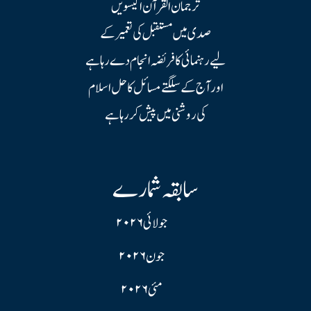
ترجمان القرآن اکیسویں
صدی میں مستقبل کی تعمیر کے
لیے رہنمائی کا فریضہ انجام دے رہا ہے
اور آج کے سلگتے مسائل کا حل اسلام
کی روشنی میں پیش کر رہا ہے
سابقہ شمارے
جولائی ۲۰۲۶
جون ۲۰۲۶
مئی ۲۰۲۶