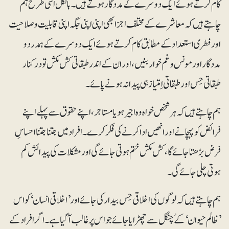
کام کرتے ہوئے ایک دوسرے کے مددگار ہوتے ہیں۔ بالکل اسی طرح ہم
چاہتے ہیں کہ معاشرے کے مختلف اجزا بھی اپنی اپنی جگہ اپنی قابلیت و صلاحیت
اور فطری استعداد کے مطابق کام کرتے ہوئے ایک دوسرے کے ہمدرد و
مددگار اور مونس و غم خوار بنیں،اور ان کے اندر طبقاتی کش مکش تو درکنار
طبقاتی حِس اور طبقاتی اِمتیاز ہی پیدا نہ ہونے پائے۔
ہم چاہتے ہیں کہ ہرشخص خواہ وہ اجیر ہو یا مستاجر، اپنے حقوق سے پہلے اپنے
فرائض کو پہچانے اور انھیں ادا کرنے کی فکر کرے۔ افراد میں جتنا جتنا احساسِ
فرض بڑھتا جائے گا، کش مکش ختم ہوتی جائے گی اور مشکلات کی پیدائش کم
ہوتی چلی جائے گی۔
ہم چاہتے ہیں کہ لوگوں کی اخلاقی حِس بیدار کی جائے اور ’اخلاقی انسان‘ کو اس
’ظالم حیوان‘ کے ُچنگل سے چھڑایا جائے جو اس پر غالب آگیا ہے۔ اگر افراد کے