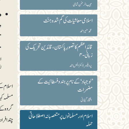
مجیب الرحمٰن شامی
م
اسلامی معاشیات کی گم شدہ جنّت
و
محمد منیر احمد
م
قائداعظم کا تصورِ پاکستان، قائدین تحریک کی
م
زبانی-۴
ا
پروفیسر ڈاکٹر انیس احمد
ل
’لو جہاد‘ کے نام پر ہندو فسطائیت کے
اسلام کے
مضمرات
مسلمہ کہ
افتخار گیلانی
گروہ کے 
اسلام اور مسلمانوں پر متعصبانہ اصطلاحاتی
چند افراد
حملہ