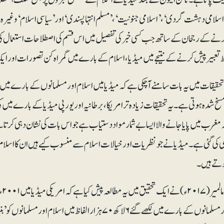
اسلامی دہشت گردی‘، ’اسلامی جنونیت‘، ’مسلم انتہا پسندی‘ اور ’سیاسی اسلام‘ وغی
نے کے رجحان کے ساتھ جب کسی خبر کی تفصیل میں اس قسم کی اصطلاحات استعمال کی جا
ط تعبیر پیش کرنے کے نتیجے میں میڈیا، اسلام کے بارے میں گمراہ کن تصورات اور ایک 
حقیقات میں یہ بات سامنے آ چکی ہے کہ میڈیا میں اسلام اور مسلمانوں کے بارے میں د
 مغرب میں پایا جانے والا ایسا بے شمار مواد دستیاب ہے جو اس بات کی نشان دہی کرتا 
ی کی گئی ہے۔ میڈیا نے جو نظریات اور خیالات اسلام سے منسوب کیے ہیں ان کا اسلا
وتے ہیں۔
اسلام اور مسلمانوں کے بارے میں لکھے گئے ۶ لاکھ ۷۰ہزار ال