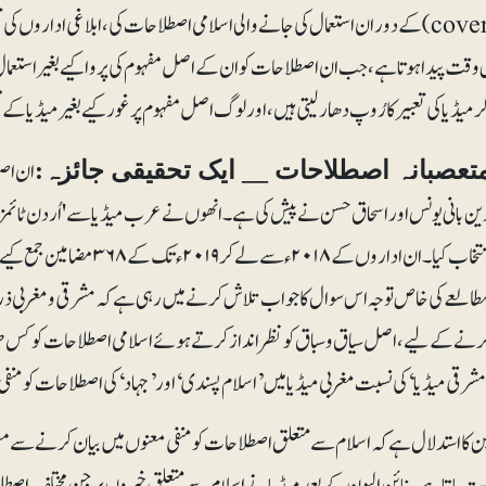
(coverage) کے دوران استعمال کی جانے والی اسلامی اصطلاحات کی، ابلاغی اداروں ک
 وقت پیدا ہوتا ہے، جب ان اصطلاحات کو ان کے اصل مفہوم کی پروا کیے بغیر استعم
کر میڈیا کی تعبیر کا رُوپ دھار لیتی ہیں، اور لوگ اصل مفہوم پر غور کیے بغیر میڈیا 
ان اصط
تعصبانہ اصطلاحات __ ایک تحقیقی جائزہ:
ین بانی یونس اور اسحاق حسن نے پیش کی ہے۔ انھوں نے عرب میڈیا سے 'اُردن ٹائمز اور 
انتخاب کیا۔ ان اداروں کے ۱۸
طالعے کی خاص توجہ اس سوال کا جواب تلاش کرنے میں رہی ہے کہ مشرقی و مغربی ذر
رنے کے لیے ، اصل سیاق و سباق کو نظر انداز کرتے ہوئے اسلامی اصطلاحات کو کس ط
مشرقی میڈیا‘ کی نسبت مغربی میڈیا میں ’اسلام پسندی‘ اور’جہاد‘ کی اصطلاحات کو منفی س
ن کا استدلال ہے کہ اسلام سے متعلق اصطلاحات کو منفی معنوں میں بیان کرنے سے
ت پاتا ہے۔ نائن الیون کے بعد میڈیا نے اسلام سے متعلق خبروں پر جن مختلف اص