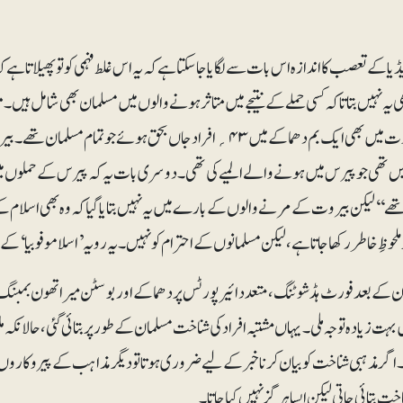
یا کے تعصب کا اندازہ اس بات سے لگایا جا سکتا ہے کہ یہ اس غلط فہمی کو تو پھیلا تا ہے 
ی یہ نہیں بتاتا کہ کسی حملے کے نتیجے میں متاثر ہونے والوں میں مسلمان بھی شامل ہی
روز بیروت میں بھی ایک بم دھماکے میں ۴۳؍ افراد جاں بحق ہوئے جو تم
یں تھی جو پیرس میں ہونے والے المیے کی تھی۔ دوسری بات یہ کہ پیرس کے حملوں میں بار 
تھے‘‘ لیکن بیروت کے مرنے والوں کے بارے میں یہ نہیں بتایا گیا کہ وہ بھی اسلام
 ملحوظِ خاطر رکھا جاتا ہے، لیکن مسلمانوں کے احترام کو نہیں۔ یہ رویہ’ اسلاموفوبیا ‘کے 
ون کے بعد فورٹ ہڈ شوٹنگ، متعدد ائیرپورٹس پر دھماکے اور بوسٹن میراتھون بمبنگ، 
 بہت زیادہ توجہ ملی۔ یہاں مشتبہ افراد کی شناخت مسلمان کے طور پر بتائی گئی ،حالانکہ ملز
۔ اگر مذہبی شناخت کو بیان کرنا خبر کے لیے ضروری ہوتا تو دیگر مذاہب کے پیروکا
خت بتائی جاتی لیکن ایسا ہرگز نہیں کیا جاتا۔