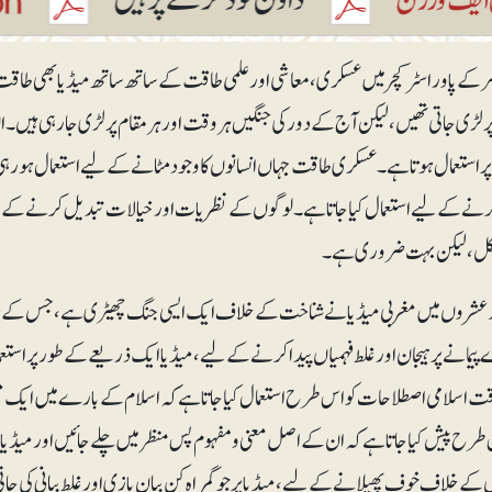
ے پاور اسٹرکچر میں عسکری، معاشی اور علمی طاقت کے ساتھ ساتھ میڈیا بھی طاقت 
 لڑی جاتی تھیں، لیکن آج کے دور کی جنگیں ہر وقت اور ہر مقام پر لڑی جا رہی ہیں۔ ا
ر استعمال ہوتا ہے۔ عسکری طاقت جہاں انسانوں کا وجود مٹانے کے لیے استعمال ہورہی ہے
نے کے لیے استعمال کیا جاتا ہے۔ لوگوں کے نظریات اور خیالات تبدیل کرنے کے لیے
ل، لیکن بہت ضروری ہے۔
د عشروں میں مغربی میڈیا نے شناخت کے خلاف ایک ایسی جنگ چھیڑی ہے، جس کے مت
پیمانے پر ہیجان اور غلط فہمیاں پیدا کرنے کے لیے ، میڈیا ایک ذریعے کے طور پر است
 اسلامی اصطلاحات کو اس طرح استعمال کیا جاتا ہے کہ اسلام کے بارے میں ایک منفی 
س طرح پیش کیا جاتا ہے کہ ان کے اصل معنی و مفہوم پس منظر میں چلے جائیں اور میڈی
 کے خلاف خوف پھیلانے کے لیے، میڈیا پر جو گمراہ کن بیان بازی اورغلط بیانی کی جات