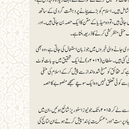
رہ شامل ہیں۔ اسلام کو بڑے پیمانے پر دہشت گردی کے ساتھ
تی ہیں، تو وہ میڈیا کے متن کا ایک حصہ بن جاتی ہیں۔ اور
منفی منظر کشی کرنے کا ذریعہ بنتا ہے۔
ی جانے والی خبروں میں جو زبان استعمال کی جاتی ہے، وہ بھی
زیادہ تر مسخ شدہ ہوتی ہے۔ یہ تحقیقات زیادہ تر امریکا، برطانیہ اور یورپی میڈیا کے بارے میں کی گئی ہیں۔ سلطان(۲۰۱۶ء) نے ایک تحقیق میں یہ بات نوٹ
ہے کہ حقائق کو مسخ شدہ انداز سے پیش کرکے اسلام کی منفی
م سے کوئی تعلق نہیں وہ ایک سوچے سمجھے منصوبے کاحصہ
سمیع اور مالمیر(۲۰۱۷ء) نے ایک تحقیق میں یہ مطالعہ پیش کیا ہے کہ امریکی میڈیا میں ۲۰۰۱ء سے لے کر ۲۰۱۵ء تک جو نیوز اسٹوریز شائع ہوئیں، ان میں
فاظ میں اسلام اور مسلمانوں کو ’بنیاد پرست‘ اور ’عسکریت پسند‘ پیش کرتے ہوئے ان نتائج کی