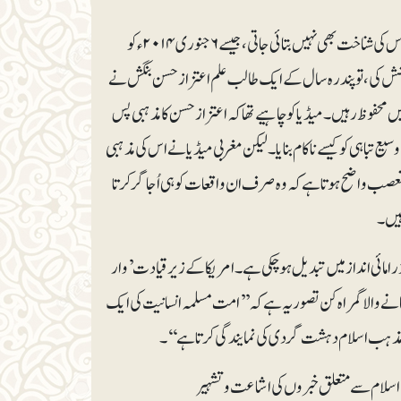
اسی طرح اگر کوئی شخص جان دے کر دہشت گردی کی کارروائی کو روکنے کی کوشش کرے تو اس کی شناخت بھی نہیں بتائی جاتی، جیسے ۶جنوری ۲۰۱۴ءکو
ش کی، تو پندرہ سال کے ایک طالب علم اعتزاز حسن بنگش نے
 محفوظ رہیں۔ میڈیا کو چاہیے تھا کہ اعتزاز حسن کا مذہبی پس
ع تباہی کو کیسے ناکام بنایا۔ لیکن مغربی میڈیا نے اس کی مذہبی
ا تعصب واضح ہوتا ہے کہ وہ صرف ان واقعات کو ہی اُجاگر کرتا
ہیں۔
مائی انداز میں تبدیل ہو چکی ہے۔ امریکا کے زیر قیادت ’وار
الا گمراہ کن تصور یہ ہے کہ ’’امت مسلمہ انسانیت کی ایک
مذہب اسلام دہشت گردی کی نمایندگی کرتا ہے‘‘۔
اسلام سے متعلق خبروں کی اشاعت و تشہیر