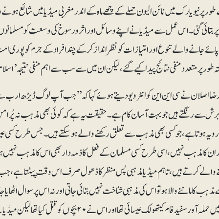
طور پر نیویارک میں نائن الیون حملے کے چھے ماہ کے اندر مغربی میڈیا میں شائع ہون
ر بتائی گئی۔ اس عمل سے میڈیا نےاپنے وسائل اور اثر ورسوخ کی وسعت کو مسلمانوں 
ائے جانے والے تنوع اور امتیازات کو نظر انداز کرکے چند افراد کے جرم کو پوری امت 
 طور پر متعدد منفی نتائج پیدا کیے گئے، لیکن ان میں سے سب سے اہم منفی نتیجہ ’اسلام
رضا اصلان نے سی این این کو انٹرویو دیتے ہوئے کہا کہ ’’ جب آپ لوگ ڈیڑھ ارب س
ش سے رنگتے ہیں جو بہت آسان کام ہے۔ حقیقت یہ ہے کہ کوئی بھی مذہب نہ پُرامن ہوتا ہ
رویہ ہوتا ہے، جو کسی بھی مذہب سے تعلق رکھنے والے ہوسکتے ہیں۔ جس طرح کسی عیس
ار ان کا مذہب نہیں، اسی طرح کسی مسلمان کے فعل کا ذمہ دار بھی اس کا مذہب نہیں ہو
 والے کرتے ہیں، تاہم میڈیا مذہبی پس منظر کا ڈھول صرف اس وقت پیٹتا ہے، جب کوئ
نیو ٹاؤن میں حملہ آور سفید فام کیتھولک عیسائی تھا ا