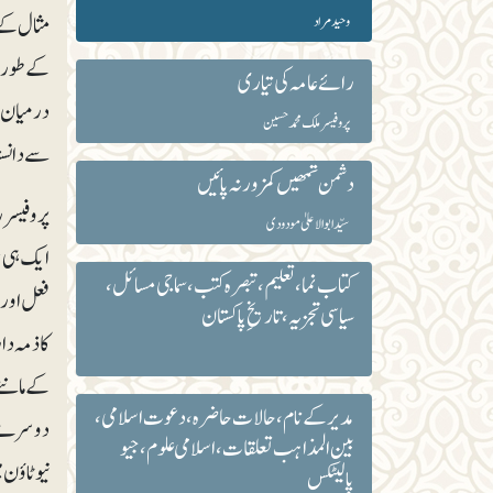
مثال کے 
وحید مراد
کے طور پ
رائے عامہ کی تیاری
درمیان پ
پروفیسر ملک محمد حسین
سے دانستہ
دشمن تمھیں کمزور نہ پائیں
پروفیسر 
سیّد ابوالاعلیٰ مودودی
ایک ہی بر
کتاب نما، تعلیم، تبصرہ کتب، سماجی مسائل،
فعل اور 
سیاسی تجزیہ، تاریخِ پاکستان
کا ذمہ د
کے ماننے
مدیر کے نام، حالات حاضرہ، دعوت اسلامی،
بین المذاہب تعلقات، اسلامی علوم، جیو
پالیٹکس