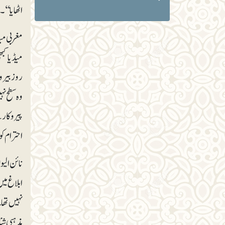
اٹھایا‘‘۔
مغربی میڈ
میڈیا کبھ
وہ سطح نہ
پیروکار 
احترام کو
نائن الی
ابلاغ میں
نہیں تھا
مذہبی شنا