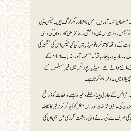
کہ مسلمان حملہ آور ہیں، جن کا شکار دیگر لوگ ہیں۔ لیکن یہی
ں۔ مثلاً جس روزپیرس میں داعش نے تخریبی کارروائی کی، اسی
ام مسلمان تھے۔ بیروت کے واقعہ کا تذکرہ تو میڈیا میں کیا گیا لیکن اس کی تشہیر کی
بار یہ بتایا جا رہا تھا کہ ’’حملہ آور، مذہب اسلام کے
 کے ماننے والے تھے۔ میڈیا رپورٹس میں غیر مسلموں کے
پھیلاؤ میں مدد فراہم کرتا ہے۔
فرانس کے چارلی ہیبڈو حملے وغیرہ جیسے واقعات کو ذرائع
مان کی مذہبی شناخت اور پس منظر کو اُجاگر کرنا خبر کا تقاضا
روں کی طرف سے کی جانے والی دہشت گرد ی میں بھی ان کی