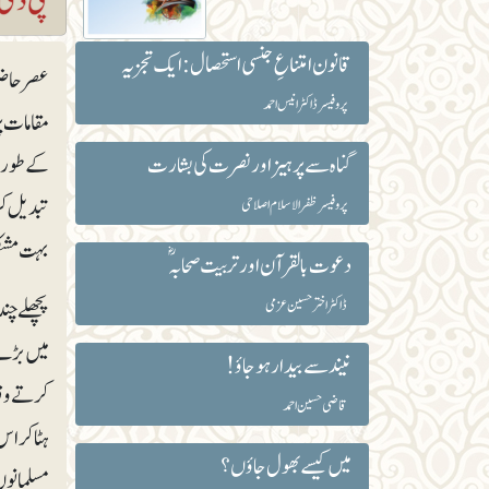
قانون امتناعِ جنسی استحصال : ایک تجزیہ
عصرحاضرک
پروفیسر ڈاکٹر انیس احمد
مقامات پر
گناہ سے پرہیز اور نصرت کی بشارت
کے طور پ
تبدیل کر
پروفیسر ظفر الاسلام اصلاحی
بہت مشک
دعوت بالقرآن اور تربیت صحابہؓ
پچھلے چن
ڈاکٹر اختر حسین عزمی
میں بڑے 
نیند سے بیدار ہوجاؤ!
کرتے وقت
قاضی حسین احمد
ہٹا کر ا
میں کیسے بھول جاؤں؟
مسلمانوں