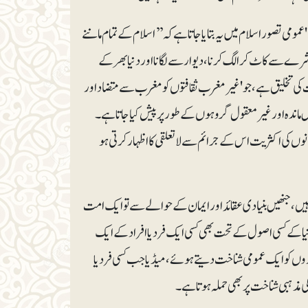
می تصور اسلام میں یہ بتایا جاتا ہے کہ ’’اسلام کے تمام ماننے
سے کاٹ کر الگ کرنا، دیوار سے لگانا اوردنیا بھر کے
یت کی تخلیق ہے، جو 'غیرمغرب ثقافتوں کو مغرب سے متضاد اور
ماندہ اورغیر معقول گروہوں کے طور پر پیش کیا جاتا ہے۔
نوں کی اکثریت اس کے جرائم سے لاتعلقی کا اظہار کرتی ہو
د ہیں،جنھیں بنیادی عقائد اور ایمان کے حوالے سے تو ایک امت
نیا کے کسی اصول کے تحت بھی کسی ایک فرد یا افراد کے ایک
اروں کو ایک عمومی شناخت دیتے ہوئے، میڈیا جب کسی فرد یا
 کی مذہبی شناخت پر بھی حملہ ہوتاہے۔