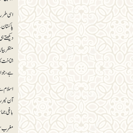
پاکستان 
دیکھتے ہ
منظر بیان
شناخت کا
ہے ،جو ا
اسلام سے
آن ٹیرر
باغی جما
مغرب سمی