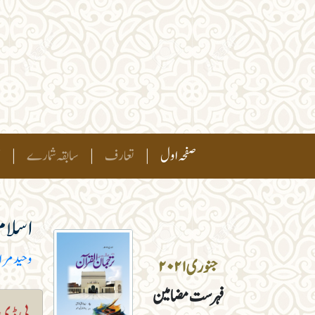
(current)
صفحہ اول
|
تعارف
|
سابقہ شمارے
|
ہ
اسلام 
وحید مرا
جنوری ۲۰۲۱
فہرست مضامین