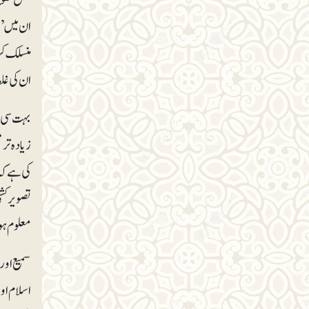
ان میں ’
منسلک کر
ان کی غل
بہت سی ت
کی ہے کہ
تصویر کش
معلوم ہ