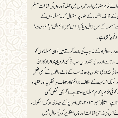
ےوالے تمام مضامین اورخبروں میں حملہ آوروں کی شناخت مسلم
کے خلاف ہتھیار کے طور پر استعمال کیا۔ مسلمانوں کے
مسلمہ کے سر پر ڈال دیا گیا۔ اس ’جنرلائزیشن‘ یا ’عمومیت‘
وفوبیا‘ ہی ہے۔
ے زیادہ افراد کے مذہب کی بات کرتےہیں تو ان مسلمانوں کو
ے اور نہ پُر تشدد۔ یہ سب تو کسی فرد یا چند افراد کا ذاتی
ائی، یہودی، ہندو یا بدھ مذہب کے ماننے والوں کے کسی فعل
 سکتا۔ انسانیت کے خلاف جرائم کا ارتکاب ہر نظریہ اور عقیدہ
ی ملزم یا مجرم مسلمان ہوتا ہے۔ اگر یہی شخص کسی
دوسرے مذہب کا ماننے والا ہو تو اس کی مذہبی شناخت نہیں بتائی جاتی اور نہ اس پر سوال اٹھایا جاتا ہے۔ مثلاً دسمبر ۲۰۱۴ء میں امریکا کے سینڈی ہوک اسکول،
ور اس نے ۲۰ بچوں کو قتل کیا تھا لیکن میڈیا نے اس کی مذہبی شناخت اور پس منظر پر کوئی سوال نہیں