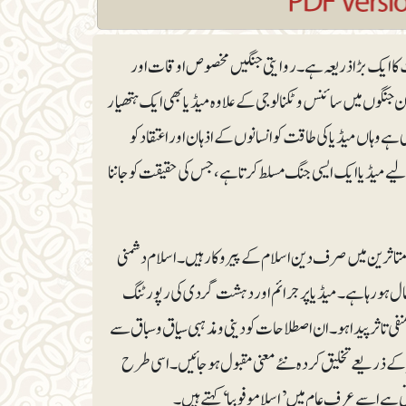
کا ایک بڑا ذریعہ ہے۔ روایتی جنگیں مخصوص اوقات اور
ن جنگوں میں سائنس و ٹکنالوجی کے علاوہ میڈیا بھی ایک ہتھیار
 وہاں میڈیا کی طاقت کو انسانوں کے اذہان اور اعتقاد کو
 میڈیا ایک ایسی جنگ مسلط کرتا ہے، جس کی حقیقت کو جاننا
اثرین میں صرف دین اسلام کے پیروکار ہیں۔ اسلام دشمنی
عمال ہو رہا ہے۔ میڈیا پر جرائم اور دہشت گردی کی رپورٹنگ
تاثر پیدا ہو۔ ان اصطلاحات کو دینی و مذہبی سیاق و سباق سے
ا کے ذریعے تخلیق کردہ نئے معنی مقبول ہو جائیں۔ اسی طرح
ی ہے اسے عرف عام میں ’اسلاموفوبیا‘ کہتے ہیں۔