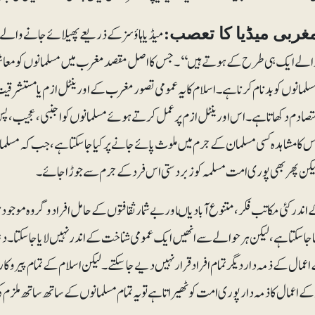
میڈیا ہاؤسز کے ذریعے پھیلائے جانے والے 'عمو
غربی میڈیا کا تعصب:
الے ایک ہی طرح کے ہوتے ہیں‘‘۔جس کا اصل مقصد مغرب میں مسلمانوں کو معاشرے 
سلمانوں کو بدنام کرنا ہے۔ اسلام کا یہ عمومی تصور مغرب کے اورینٹل ازم یا مستشرق
تصادم دکھاتا ہے۔ اس اورینٹل ازم پر عمل کرتے ہوئے مسلمانوں کو اجنبی، عجیب، پس 
س کا مشاہدہ کسی مسلمان کے جرم میں ملوث پائے جانے پر کیا جاسکتا ہے، جب کہ مسلما
یکن پھر بھی پوری امت مسلمہ کو زبردستی اس فرد کے جرم سے جوڑا جائے۔
 اندر کئی مکاتب فکر، متنوع آبادیاںاور بے شمار ثقافتوں کے حامل افراد و گروہ موجو
ا جا سکتا ہے، لیکن ہرحوالے سے انھیں ایک عمومی شناخت کے اندر نہیں لایا جا سکتا۔ د
اعمال کے ذمہ دار دیگر تمام افراد قرار نہیں دیے جاسکتے۔ لیکن اسلام کے تمام پیروک
 کے اعمال کا ذمہ دار پوری امت کو ٹھیراتا ہے تو یہ تمام مسلمانوں کے ساتھ ساتھ ملزم