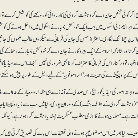
کے ابراہیم زئی اسکول میں جب ایک خودکش بمبار نے اسکول میں داخل ہونے کی کوش
ی اس پر چھلانگ لگا دی۔ اعتزاز حسن کی جان کی قربانی سے سیکڑوں طالب علموں کی جانیں
 کرتا اور بتاتا کہ اسلام کے ایک پیروکار نے جان دے کر خود کش بمبار کے دھماکے کی وسی
 اظہار تو درکنار اس کی قربانی کا اعتراف کرنا بھی ضروری نہیں سمجھا۔ اس سے میڈیا ک
س کے پروپیگنڈے کی حمایت اور ’اسلاموفوبیا‘ کے لیے دلیل کے طورپر پیش ہو سکتے 
 وابستہ امور کی میڈیا کوریج، اس صدی کے آغاز سے ہی مقدارو معیار کےلحاظ سے، ڈرا
‘ (دہشت گردی کے خلاف جنگ) کےدوران پوری دنیا میں سب سے زیادہ پھیلایاجانے و
عت ہے۔ مسلمان ہونے کا لازمی مطلب عسکریت پسند یا دہشت گرد ہونا ہے، کیونکہ 
ت دنیا بھر میں اس موضوع پر ہونے والی تحقیقات اس بات کی تصدیق کرتی ہیں کہ 