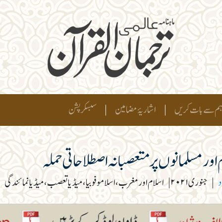
م سے بات کریں
|
اشاریۂ مضامین
|
سبسکرپشن
اور مسلمانوں پر متعصبانہ اصطلاحاتی حملہ
د
|
جنوری ۲۰۲۱
|
اسلام اور مغرب، اسلاموفوبیا، میڈیا تعصب، میڈیا نمائندگی