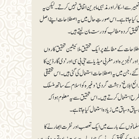
ی تعبیر سے اسکالراور مذہبی ماہرین اتفاق نہیں کرتے۔ لیکن یہ
ال کیا جاتا ہے۔ اس صورتِ حال میں یہ اصطلاحات اپنے اصل
کے تخلیق کردہ مطالب کو درست مان لیتے ہیں۔
لاحات کے مطالعے پر ایک تحقیق ملائیشین تحقیق کاروں
'الجزیرہ اور مغربی میڈیا سے 'بی بی سی اور 'دی گارڈین کا
۲۰ءسے لے کر ۲۰۱۹ءتک کے ۳۶۸مضامین جمع کیے گئے، جن میں یہ اصطلاحات استعمال کی گئی ہیں۔ اس تحقیقی
ائع ابلاغ ’دہشت گردی‘ وغیرہ کو اسلام کے ساتھ منسلک
رح استعمال کرتے ہیں۔ اس تحقیق سے یہ معلوم ہوا کہ
یاق و سباق میں زیادہ استعمال کیا جاتا ہے۔
 مسلمانوں کے بارے میں ایک تعصب اور نفرت ابھارنے کا
طلاحات کوتخلیق کرنے کے حوالے سے بہت زیادہ توجہ دی ہے،