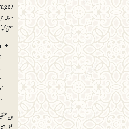
مسئلہ اس
معنی کھو 
م
ز
م
ک
’
ان محققی
عمل تقوی