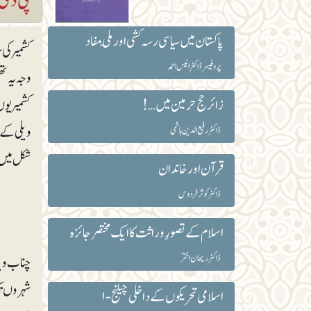
پاکستان میں سیاسی رسہ کشی اور ملّی مفاد
کشمیر کی 
پروفیسر ڈاکٹر انیس احمد
وجہ یہ ت
زائر حج حرمین میں…!
کشمیریوں
ویلی کے 
ڈاکٹر رفیع الدین ہاشمی
شکل میں ا
قرآن اور خاندان
ڈاکٹر کوثر فردوس
اسلام کے تصورِ وراثت کا ایک مختصر جائزہ
ڈاکٹر ریحان اختر
چناب ویل
شہروں تک
اسلامی تحریکوں کے داخلی چیلنج-۱