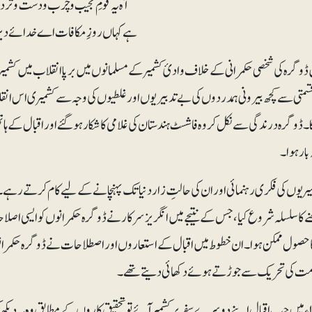
آہ یہ قومِ نجیب وچرب ودست وتر د
ہے کہاں روزِ مکافات اے خدائے دیر
 ڈوگرہ کی شخصی حکمرانی کے خلاف وادیٔ کشمیر کے مسلمانوں میں برپا انقلاب میں کشمیر سے 
متی سے کچھ بیرونی ہمدردوں کی بے تدبیریوں اور غلطیوں کی وجہ سے کشمیری اس انقلا
ڈوگرہ درندگی سے نکل کر وہ فاشسٹ ہندستان کی غلامی کا شکار ہوگئے اور اقبال کے ہا
بار ہوا۔
میریوں کی فکری رہنمائی اور ان کی حالتِ زار دنیا تک پہنچانے کے لیے کام کرتے رہے۔
ے کا سلسلہ شروع کیا، جس کے نتیجے میں انگریز سرکار نے ڈوگرہ حکمرانوں کو ایسی اصلا
ا حصول ممکن ہوا۔ان خطوط میں اقبال کے استعاروں اور اصطلاحات نے ڈوگرہ حکمرانوں ک
امت کی تحریک سے جوڑتے ہوئے دکھائی دیتے تھے۔
پھر ۱۹۳۱ء میں جب اقبال اپنے دوسرے سفر پر کشمیر آئے تو تحقیق کاروں کے مطابق وہ یہ 