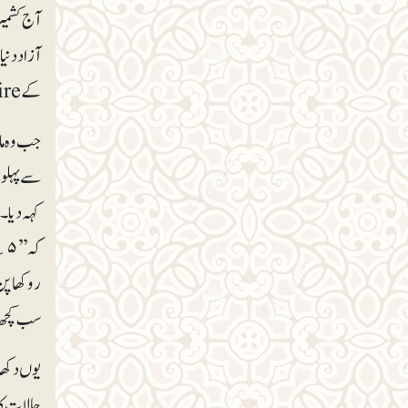
آزاد دنی
کےThe Wire ٹی وی کی میزبان عارفہ خانم شیروانی صاحبہ نے اس سال جنوری میں اپنے دورۂ سری نگر میں کی تھی۔
سے پہلو 
کہہ دیا۔
کہ
روکھا پن 
سب کچھ تو
یوں دکھا
حالات کا