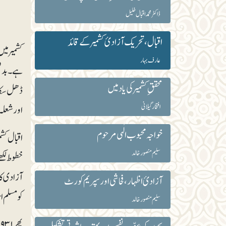
ڈاکٹر محمد اقبال خلیل
اقبال، تحریک آزادیٔ کشمیر کے قائد
کشمیر میں
عارف بہار
ہے۔ بدقس
محققِ کشمیر کی یاد میں
ڈھل سکا۔
افتخار گیلانی
اورشعلہ 
خواجہ محبوب الٰہی مرحوم
اقبال کش
سلیم منصور خالد
خطوط لکھن
آزادی ک
آزادیٔ اظہار، فحاشی اور سپریم کورٹ
کومسلم 
سلیم منصور خالد