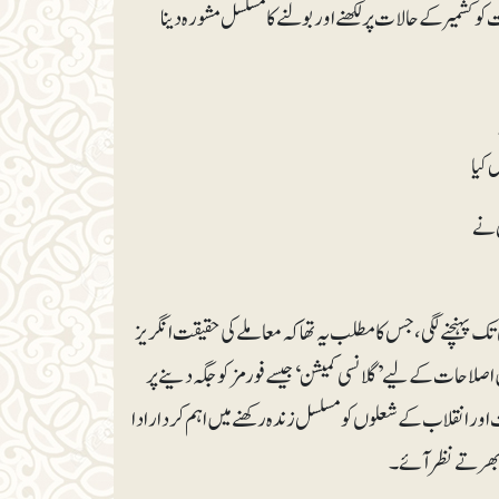
و کشمیر کے حالات پر لکھنے اور بولنے کا مسلسل مشورہ دینا
 کیا
 نے
تک پہنچنے لگی، جس کا مطلب یہ تھا کہ معاملے کی حقیقت انگریز
یں اصلاحات کے لیے ’گلانسی کمیشن‘ جیسے فورمز کو جگہ دینے پر
ریت اور انقلاب کے شعلوں کومسلسل زندہ رکھنے میں اہم کردار ادا
بھرتے نظر آئے۔