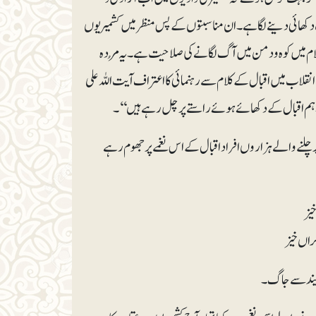
ت دکھائی دینے لگا ہے۔ان مناسبتوں کے پس منظر میں کشمیریوں
 کلام میں کوہ ودمن میں آگ لگانے کی صلاحیت ہے۔یہ مُردہ
لاب میں اقبال کے کلام سے رہنمائی کا اعتراف آیت اللہ علی
ہ پر چلنے والے ہزاروں افراد اقبال کے اس نغمے پر جھوم رہے
یز
راں خیز
نیند سے جاگ۔