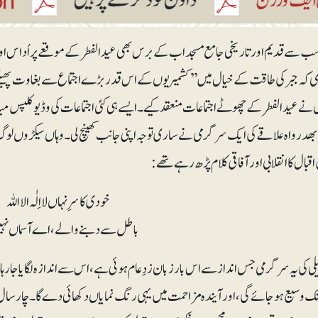
سب سے قدیم اور تاریخی جامع مسجداب کے برس بھی عید الفطر کے موقعے پر اُداس اور ویر
ھی کہ جبر کی طاقت کے خیال میں ’’کشمیریوں کے اس قدر بڑے اجتماع سے بغاوت پھیلنے ا
 نے عید الفطر کے چھوٹے اجتماعات منعقد کیے۔ ایسے ہی کئی اجتماعات کی وڈیو کلپس م
بھدرواہ علاقے کی ایک سرگرمی نے ساری توجہ اپنی جانب کھینچ لی۔ وہاں سیکڑوں ل
قبال کا انقلابی اور آفاقی کلام پڑھ رہے تھے:
خودی کا سرِ نہاں لااِلٰہ الااللہ
باطل سے دبنے والے، اے آسماں نہ
ی کی یہ سرگرمی جس انداز سے اس بار زبان زدِعام ہوئی ہے، اس سے اندازہ لگایا جارہ
 وسیع ہوجائے گی، اور آیندہ مزاحمت میں یہی رنگ نمایاں دکھائی دے گا۔چار سال