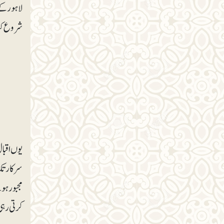
لاہور کے 
شروع کیا
یوں اقبال
سرکارتک پ
مجبور ہون
کرتی رہی