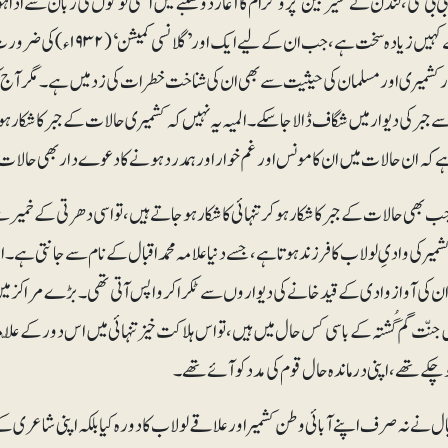
 بی سی،لندن نے ’سیر بین‘ پروگرام کا آغاز دوشنبے میں انھی لوگوں کی زبان سے ادا ہ
ماضی سے کہیں زیادہ سخت ہے
 کشمیری اور مسلمان کی حیثیت سے بھی ان کی شناخت خطرات کی زد میں ہے۔ مگر آج
 جبر کی دیوار میں شگاف ڈالا جا سکے۔المیہ یہ نہیں کہ کشمیری حالات کے جبر کا شکار 
 ہے کہ ان حالات میں ان کا مونس اور غم خوار اور ہمدرد ہونے کا دعوے دار بھی حالا
 بھی حالات کے جبر کا شکار ہوکر تنہائی کا شکار ہوجاتے ہیں، تو اسی دھرتی کے خمیر سے جن
میر کی وادیِ لولاب کا فرزند ہوتاہے، جسے دنیا علامہ محمد اقبال کے نام سے جانتی ہے
ان کی آواز وادی کے قید خانے کی دیواروں سے ٹکرا کر واپس آتی تھی۔ بڑے مراکز میں 
جنّت گم گُشتہ کے باسی کس حال میں ہیں، تو اس ہلاکت خیز تنہائی میں اس دور کے علّامہ م
کے تھے ،اپنی درماندہ حال قوم کی مدد کو آئے تھے۔
بال نے نہ صرف اپنے آبائی وطن کشمیر اور علاقے لولاب کا دورہ کیا بلکہ اپنی شاعری کے