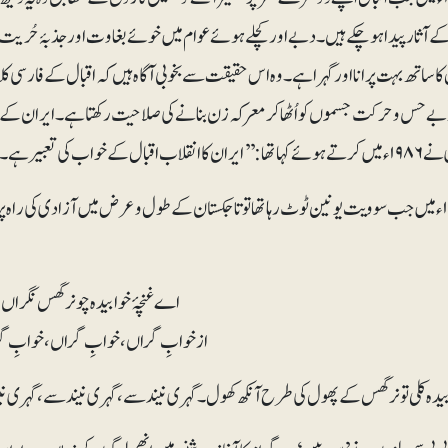
ے آثار پیدا ہو چکے ہیں۔ دبے اور کچلے ہوئے عوام میں خوئے بغاوت اور جذبۂ حُری
ل کا ساتھ بہت پرانا اور گہرا ہے۔وہ اس حقیقت سے بخوبی آگاہ ہیں کہ اقبال کے فارسی
 بے حس وحرکت جسموں کو اُٹھا کر معرکہ زن بنانے کی صلاحیت رکھتا ہے۔ایران کے انق
ہم اقبال کے دکھائے ہوئے راستے پر چل رہے ہیں‘‘۔
اور ۱۹۹۰ء میں جب سوویت یونین ٹوٹ رہا تھا تو تاجکستان کے طول و عرض میں آزادی کی را
اے غنچۂ خوابیدہ چو نرگس نگراں خ
از خوابِ گراں، خوابِ گراں، خوابِ گ
دہ کلی تو نرگس کے پھول کی طرح آنکھ کھول۔گہری نیند سے، گہری نیند سے، گہری 