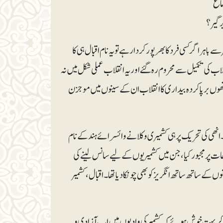
ماغ
 گیر؟
باہر اگر کسی فرد کا بھرپور کردار ہے تو یہ نام اقبال ہی کا
ب کی تکمیل سے محروم رہ گئے اور یہ انقلاب عملی شکل میں نہ
تھوں برپا کردہ بیداری کا انقلاب ان کے سینوں میں موجزن
انھی کی تحریک پر ہی کشمیری وکلا نے وائسرائے ہند کے نام
حا ت پر مجبور کیا، جن میں کشمیریوں کے لیے سانس لینے کی
ے ساتھ ساتھ انگریز کو بھی چونکا دیا تھا۔ اقبال، کشمیر
دیکھ کر بہت خوش ہوئے کہ کشمیر کی وادیوں میں اب آزادی و