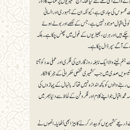
ونے والے اسی نغمے سے کیا تھا۔آج کشمیریوں پر عتاب کا دور
، جب ان کے لیے ایک اور ’گلانسی کمیشن‘ (۱۹۳۲ء)کی ضرورت محسو س کی جارہی ہے، کیونکہ ان کے جمہوری اور انسانی
 کوئی اقبال موجود نہیں ہے،جس کے لکھے اور بولے ہوئے
ہو چکے ہیں اور ہرن، بھیڑیوں کے غول میں پھنس چکا ہے۔ بلکہ
ت کے آگے سپر ڈال چکا ہے۔
م لینے والا ایک نابغہ روزگار ان کی فکری اور عملی مدد کو آتا
۔انیسویں صدی میں جب کشمیری شخصی حکمرانی کے جبر کا شکار
رہنے والوں کو کچھ اندازہ نہیں تھا کہ بانہال کے پہاڑوں کی
حمد اقبال جو اپنے کلام اور فکر وفن کے لحاظ سے دنیا بھر میں
 ذریعے کشمیریوں کو بیدار کرنے کا بیڑا بھی اُٹھایا۔انھوں نے