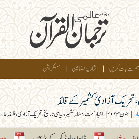
م سے بات کریں
|
اشاریۂ مضامین
|
سبسکرپشن
 تحریک آزادیٔ کشمیر کے قائد
ار
|
جون ۲۰۲۳
|
اخبار اُمت، مسئلہ کشمیر، سیاسی تاریخ، تحریک آزادی، فلسفہ علام