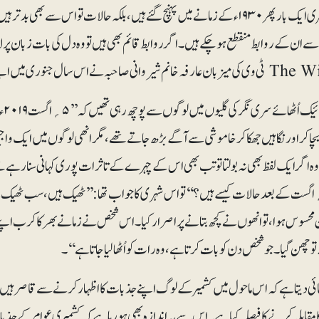
آج کشمیری ایک بار پھر ۱۹۳۰ءکے زما نے میں پہنچ گئے ہیں، بلکہ حالات تو اس 
ا سے ان کے روابط منقطع ہو چکے ہیں۔اگر روابط قائم بھی ہیں تو وہ دل کی بات زبان پ
جب 
بچاکر اور نگاہیں جھکا کر خاموشی سے آگے بڑھ جاتے تھے، مگر انھی لوگوں میں ایک و
وہ اگر ایک لفظ بھی نہ بولتا تو تب بھی اس کے چہرے کے تاثرات پوری کہانی سنا رہے
’’ ۵؍اگست کے بعد حالات کیسے ہیں؟‘‘ تو اس شہری کا جواب تھا: ’’ٹھیک ہیں، سب ٹھ
محسوس ہوا،تو انھوں نے کچھ بتانے پر اصرار کیا۔ اس شخص نے زمانے بھر کا کرب اپنے لہج
 چھن گیا۔ جو شخص دن کو بات کرتا ہے، وہ رات کو اُٹھالیا جاتا ہے‘‘۔
ئی دیتا ہے کہ اس ماحول میں کشمیر کے لوگ اپنے جذبات کاا ظہا رکرنے سے قاصر ہیں۔ایس
 مقابلہ کرنے کا فیصلہ کیا ہے۔اس سے یہ اندازہ بھی ہورہا ہے کہ کشمیری عوام کے جذ