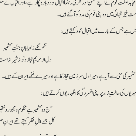
مجاہد صفت قوم نے اپنے محسن اور فکری رہنما اقبال کو دوبارہ پکار ا ہے، اور اقبال نے 
مت خیز تنہائی میں وہ اپنی قوم کی مدد کو آگئے ہیں۔
یس ہے جس کے بارے میں اقبال خود کہتے ہیں:
تنم گُلے زخیابانِ جنّتِ کشمیر
دل از حریمِ حجاز و نواز شیرازاس
کشمیر کی مٹی سے آیا ہے، میرا دل سرزمین حجاز کا ہے اور میرے نغمے ایران کے ہیں۔
میریوں کی حالت ِ زار پر اپنی افسردگی کا اظہا ریوں کرتے ہیں:
آج وہ کشمیر ہے محکوم ومجبور وفقی
کل جسے اہلِ نظر کہتے تھے ایرانِ ص