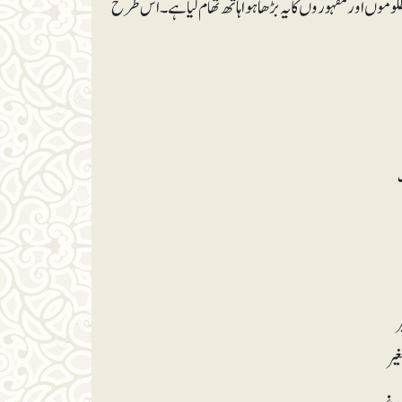
مظلوموں اور مقہوروں کا یہ بڑھا ہوا ہاتھ تھام لیا ہے۔ اس طرح
ت
ر
غیر