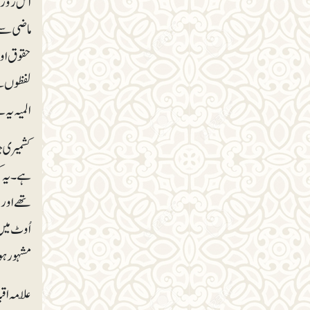
اس روز بی
حقوق اور
لفظوں سے
المیہ یہ
کشمیری جب
ہے۔یہ کش
تھے اور 
اُوٹ میں 
مشہور ہوچ
علّامہ اق