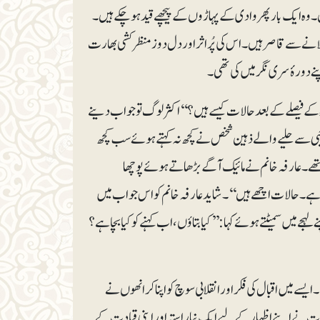
سے بھی بدتر ہیں۔وہ ایک بار پھر وادی کے پہاڑوں کے پیچھے قید ہوچکے ہیں۔
ر لانے سے قاصر ہیں۔ اس کی پُراثر اور دل دوز منظر کشی بھارت
وہ مائیک اُٹھائے سری نگر کی گلیوں میں لوگوں سے پوچھ رہی تھیں کہ ’’۵؍اگست ۲۰۱۹ء کے فیصلے کے بعد حالات کیسے ہیں؟‘‘اکثر لوگ تو جواب دینے
اجبی سے حلیے والے ذہین شخص نے کچھ نہ کہتے ہوئے سب کچھ
 تھے۔عارفہ خانم نے مائیک آگے بڑھاتے ہوئے پوچھا
یک ہے۔حالات اچھے ہیں‘‘۔شاید عارفہ خانم کو اس جواب میں
ے میں سمیٹتے ہوئے کہا:’’کیا بتاؤں، اب کہنے کو کیا بچا ہے؟
ے میں اقبال کی فکر اور انقلابی سوچ کو اپنا کرانھوں نے
بات نے اپنے اظہار کے لیے ایک نیاراستہ اور اپنی قیادت کے