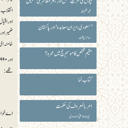
بچوں کی عزّتِ نفس اور بہتر معاشرتی تشکیل
انقلاب ک
محمد عَلم اللہ
اور اقبا
’سعودی، ایران معاہدہ‘ اور پاکستان
ضمیر اور
ساحر لیاقت
خامنہ ای نے۱۹۸۶ء میں کرتے ہوئے کہا تھا: ’’ایران کا انقلاب اقبال کے خواب کی تعبیر ہے۔
مقیم شخص کا موسمِ حج میں عمرہ ؟
تھے:
کتاب نما
امربالمعروف کی حکمت
اے خوابی
سیّد ابوالاعلیٰ مودودی