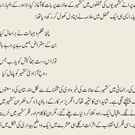
پرانے کشمیریوں کی محفلوں میں کشمیر کے حالات پر بات کا آغاز کیا،لاہور کے اخبارات ک
۔ایسی ہی ایک محفل میں علامہ نے اپنا دل کھول کر رکھ دیا تھا:
پنجۂ ظلم وجہالت نے برا حال کیا
بن کے مقراض ہمیں بے پر و بے بال
توڑ اس دست جفا کیش کو یارب جس
روحِ آزادیٔ کشمیر کو پامال کیا
 کی رہنمائی میں کشمیر کے حالات کی خبر وادی کی تنگنائے سے نکل ہندستان کی وسعتوں 
ہنچنے لگی ہے۔شاید اسی کا نتیجہ تھا کہ انگریز سرکار کے دباؤ پرڈوگرہ حکمران کشمیر م
ے لگے۔ اقبال ایک راہ دکھلا کر دنیا سے چلے گئے، مگر ان کا کلام اور فکر کشمیر میں حُ
۔اسی فکری انقلاب کے اثرات اگلے ہی عشرے میں ایک واضح بیداری کی شکل میں اُ