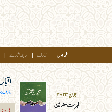
(current)
صفحہ اول
|
تعارف
|
سابقہ شمارے
|
ہ
اقبال،
عارف بہ
جون ۲۰۲۳
فہرست مضامین