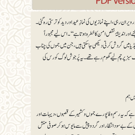
ان رہی، اپنے نمازیوں کی نمازِ عید اور دید کو ترستی رہ گئی۔
ور اندیشۂ نقص امن کا خطرہ ہوتا ہے‘‘۔ اس لیے مجبوراً
یڈیا میں گردش کرتی دیکھی جاسکتی ہیں، جن میں جموں کی چناب
وگ سبز پرچم لیے گھوم رہے تھے۔ یہ پُرجوش لوگ کورس کی
یں ہم
ا ہے کہ یہ رسمِ وفا پورے جموں وکشمیر کے قصبوں، دیہات اور
 کے بے سود انتظار اور گردوپیش سے مایوس ہو کر صوفی منش