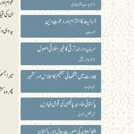
عوام اور 
ڈاکٹر یوسف القرضاوی
ان کی قیا
انسانیت کا احترام اور دعوتِ دین
یہ وہی د
احمد جاوید
سرمایہ دارانہ ترقی کا غیر اخلاقی اصول
ڈاکٹر عامر رفیق
میرا جسم 
بھارت میں شنگھائی تنظیم کا اجلاس اور کشمیر
عبدالباسط
پھر وہ کش
پاکستانی خارجہ پالیسی کی قومی بنیادیں
قمرافضل رضوی
افغانستان کی صورتِ حال اور پاکستان