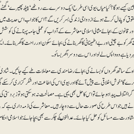
ین کیسے ہوگا؟ کیا میاں بیوی اسی طرح ایک دوسرے سے روٹھے‘ پیٹھ پھیرے‘ گھٹے گ
قوق کو پامال کرتے ہوئے ازدواجی زندگی بسر کریں گے؟ اس کا جواب اس حدیث میں ہ
اور قانون کے بجائے مثالی اسلامی معاشرے کے آداب کو عملی جامہ پہنانے کی کوشش کی ج
ے گھر کو بے چینی اور بے اطمینانی کا گھر بنانے کی بجائے سکون اور راحت کا گھر بنائ
ہر دیا ہے وہ واپس لے لو اور اس سے دوسرا گھر بسائو۔
راہ کے ساتھ گھروں کو بسانے کی بجائے رضامندی سے معاملات طے کیے جائیں۔ شادی ک
 گا‘ خوش اخلاقی سے پیش آئے گا اور بیوی اس کی اطاعت اور شکرگزاری کرسکے گی۔ دون
اگر اختلاف پیدا ہو جائے تو اس کا حل بھی یہی ہے۔ مصالحت نہ ہو سکتی ہو تو زبردستی 
انے ہیں جو اس طرح کی صورت حال سے دوچار ہیں۔ معاشرے کی ذمہ داری ہے کہ باہم
مشاورت سے مسائل کو حل کیا جائے۔ عدالتوںکے چکر سے بھی بچا جائے جو اسلامی احکام سے 