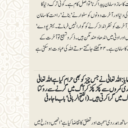
ازوسامان پیدا کرنا‘ تو اصل کام ہے۔ کوئی ترک دنیا کا
 کی دنیا اور آخرت دونوں کو سنوارنے‘ بنانے ‘ راحت کا سامان
طر آخرت کو نظرانداز کرنے کو گوارا نہیں فرماتے۔ بہتر پودے‘
 اور ادنیٰ میں اندھادھند مگن ہیں۔ ذکر وتسبیح تو آخرت کے
سامان ہیں۔ دنیا کے کام شریعت کو ملحوظ رکھ کر ‘ اطاعت رب کی نیت سے ہوں‘ تو یہ بھی آخرت کا سامان ہے۔ ۲۴گھنٹے جاگتے سوتے اللہ کی عبادت ہو سکتی ہے
للہ تعالیٰ نے جس چیز کو بھی حرام کیا ہے اللہ تعالیٰ
مھاری کمروں سے پکڑ پکڑ کر آگ میں گرنے سے روکتا
 گرا کرتی ہیں۔ (الفتح الربانی‘ باب ماجاء فی
 ساتھ ہمدردی‘ محبت اور تعلق کا تقاضا کیا ہے‘ انھیں دوزخ میں