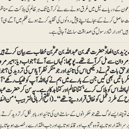
ون کے دریاے نیل میں غرق ہونے سے لے کر آج تک ہر ظالم کی ہلاکت کے مناظر زم
حاصل کرنے کے بجائے اپنے پیش روئوں کی تقلید کرتے ہوئے ظلم میں آگے ہی آگے ب
یں‘ اور ارشاد رسولؐ کی صداقت سامنے آجاتی ہے۔
ید بن الھادؓ حضرت محمد بن عبداللہ بن عمرؓ بن خطاب سے بیان کرتے ہیں
 مروان سے مل کر آئے تھے۔ پوچھا: کہاں سے آئے؟ جواب دیا: امیرمرو
و حق بات تم نے دیکھی اس کی تائید اور جو منکر نظر آیا اس کی تردید کی؟ جوا
ر باتیں بھی کیں جن کے بارے میں ہم نے کہا اللہ آپ کو ٹھیک رکھے‘ آ
ا اللہ اس کو ہلاک کرے‘ کتنا ظالم اور کتنا بدکار ہے۔ یہ سن کر حضرت عبدا
ے طرزعمل کو نفاق قرار دیتے تھے‘‘۔ (الفتح الربانی الترہیب‘ من النفاق‘ ج ۱۹‘ ۲۰‘
و چند ایسے لوگ تھے جو حکمرانوں کے سامنے ان کی تائید اور باہر نکل کر تردید کرتے
رسراقتدار ہوتا ہے تو وہ محبوب اور قائد ہوتا ہے اور جب اقتدار سے رخصت ہو جاتا ہ