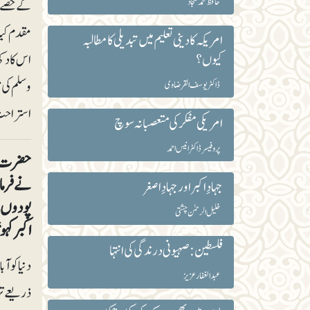
حافظ محمد سجاد
کے حصے ب
مقدم کیا 
امریکہ کا دینی تعلیم میں تبدیلی کا مطالبہ
کیوں؟
اس کا دکھ
وسلم کی 
ڈاکٹر یوسف القرضاوی
استراحت 
امریکی مفکر کی متعصبانہ سوچ
پروفیسر ڈاکٹر انیس احمد
حضرت اب
نے فرمای
جہادِ اکبر اور جہادِ اصغر
پودوں سے
خلیل الرحمٰن چشتی
اکبر کہ
فلسطین : صہیونی درندگی کی انتہا
دنیا کو 
عبد الغفار عزیز
ذریعے تر