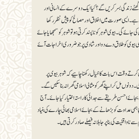
ھٹے زندگی بسر کریں گے؟ کیا ایک دوسرے کے انسانی اور
ے۔ ایسی صورت میں اخلاق اور مصالح کو پیش نظر رکھا
ائے گی۔بیوی شوہر کو ناپسند کرتی ہو تو شوہر کو سمجھایا جائے
ے۔ ایسی بیوی کو طلاق دے دو اور شادی پر جو ضروری اخراجات آئے
رتے وقت اس بات کا خیال رکھنا چاہیے کہ شوہر بیوی پر
وں مل کر اپنے گھر کو مثالی اسلامی گھرانہ بنا سکیں گے۔
کی بجائے احسن طریقے سے جدائی کا راستہ اختیارکیا جائے۔ آج
ی عداوت کو بڑھانے کے بجائے اسلامی بھائی چارے کی بنیاد
ناواقفیت کی بنا پر جاہلانہ فیصلے صادر کرتی ہیں۔