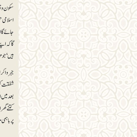
سکون و چ
اسلامی ح
جائے گا 
گا کہ اپن
ہیں‘ جو م
جبر و اک
شفقت کرے
بعد میں 
کتنے گھر
پر باہمی 