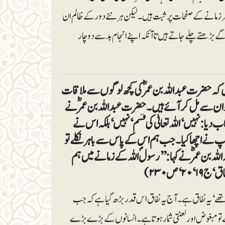
انے کے صفحات پر ثبت ہیں۔ لیکن ہر نئے دور کے ظالم ان
ڑھتے چلے جاتے ہیں تاآنکہ اپنے انجام بد سے دوچار
 کہ حضرت عبداللہ بن عمرؓ کی کچھ لوگوں سے ملاقات
ان سے مل کر آئے ہیں۔ حضرت عبداللہ بن عمرؓ نے
ب دیا: نہیں‘ اللہ تعالیٰ کی قسم‘ نہیں‘ بلکہ اس نے
پ نے اچھا کیا۔ جب ہم اس کے پاس سے باہر نکلے تو
للہ بن عمرؓ نے کہا: ’’رسولؐ اللہ کے زمانے میں ہم
 ص ۲۳۰)
 تھے‘ یہ نفاق ہے۔ آج یہ نفاق اس قدر بڑھ گیا ہے کہ جب
ے تو مبغوض اور لعنتی شمار ہوتا ہے۔ انسانوں کے بڑے بڑے