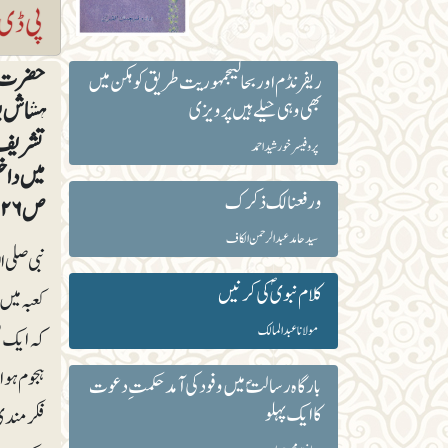
حضرت عا
ریفرنڈم اور بحالیجمہوریت طریق کوہکن میں
ہشاش بش
بھی وہی حیلے ہیں پرویزی
تشریف لا
پروفیسر خورشید احمد
میں داخ
ورفعنا لک ذکرک
ص۲۲۶)
سید حامد عبدالرحمن الکاف
نبی صلی 
کلام نبویؐ کی کرنیں
کعبہ میں
مولانا عبد المالک
کہ ایک ف
ہجوم ہوا 
بارگاہ رسالتؐ میں وفود کی آمد حکمتِ دعوت
کا ایک پہلو
فکرمندی‘