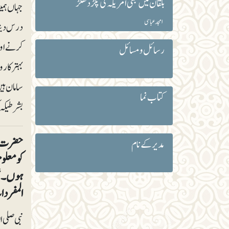
بلقان میں بھی امریکہ کی پکڑ دھکڑ
جہاں ہمی
امجد عباسی
درس دیتا 
کرنے اور
رسائل و مسائل
بہتر کارو
کتاب نما
بشرطیکہ 
حضرت عبد
مدیر کے نام
کو معلو
ہوں۔ تم
المفردات 
نبی صلی ا