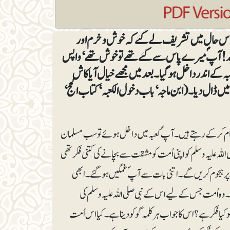
سے اس حال میں تشریف لے گئے کہ خوش و خرم اور
للہ! آپؐ میرے پاس سے گئے تھے تو خوش تھے‘ واپس
 کے اندر داخل ہو گیا۔ بعد میں مجھے خیال آیا کاش
یں ڈال دیا۔ (ابن ماجہ‘ باب دخول الکعبہ‘ کتاب الحج‘
کام کر کے رہتے ہیں۔ آپؐ کعبہ میں داخل ہوئے تو سب مسلمان
 علیہ وسلم کو اپنی اُمت کو مشقت سے بچانے کی کتنی فکر تھی
ر ہجوم کریں گے۔ اتنی بات سے آپؐ غمگین ہو گئے۔ ابھی
گیا۔ وہ اُمت جس کے لیے اس کے نبی صلی اللہ علیہ وسلم کی
ا فکر ہے؟ اس کا جواب ہر کلمہ گو کو دینا ہے۔ کیا اس اُمت