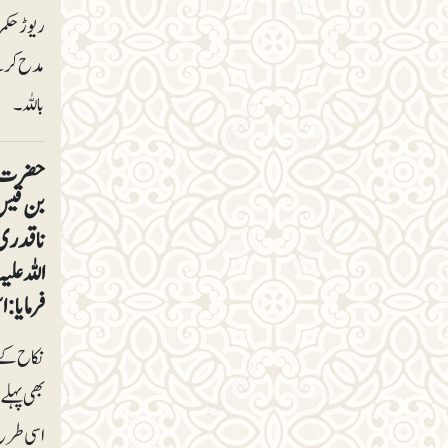
ریوڑ حکم
مدح کرتے
باللہ۔
حضرت اب
بن قیس 
ناقدری 
اللہ عل
فرمایا:
نکاح کے 
بھی پہلے 
اسی طرح 