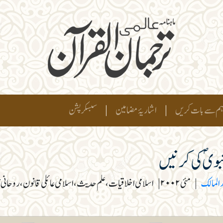
م سے بات کریں
|
اشاریۂ مضامین
|
سبسکرپشن
نبویؐ کی کرنیں
د المالک
|
مئی ۲۰۰۲
|
اسلامی اخلاقیات، علم حدیث، اسلامی عائلی قانون، روحانی 