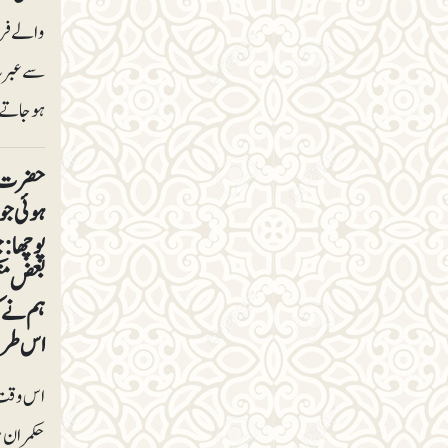
والے فرع
سے عبرت 
ہوجاتے ہ
حضرت یز
ہوئی جو
پوچھا: ج
بعض منک
ہم نے کہ
اس طرح ک
اس وقت ت
حکمران ب