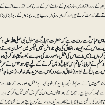
ران کے دوراقتدار میں ساری دنیا کے سامنے اس کے مداح‘ اور اقتدار سے اُترنے ک
 تھے‘ مذمت کرتے ہیں اور گردن زدنی قرار دیتے ہیں۔ ریوڑوں کے ریوڑ بڑی بڑی پارٹیاں
ن عباسؓ سے روایت ہے کہ حضرت جمیلہؓ بنت سلول نبی صلی اللہ علیہ وس
سے اس کے دین اور اخلاق کی بنا پر ناراض نہیں لیکن میں مسلمان ہوتے ہ
کروں۔ (میں اسے اس کی شکل و صورت کی وجہ سے) طبعاً ناپسند کرتی ہو
یہ وسلم نے فرمایا: کیا تم اس کا باغ واپس کرنے کے لیے تیار ہو؟ اس نے 
 اس سے باغ لے لو اور (طلاق دے دو) اس سے مزید کچھ نہ لو۔ (ابن ماجہ‘ کتا
بندھن میں آنے سے پہلے دیکھنا چاہیے کہ شوہر کیسا ہے‘ شکل و صورت کے لحاظ سے
سے فیصلہ کرنا چاہیے۔ نکاح کے بعد قانون میں اس کی گنجایش نہیں لیکن اگر کسی وجہ سے پہلے
قانون کی لاٹھی سے ہانکا جائے گا اور وہ ایک دوسرے کو نہ چاہتے ہوئے بھی نکاح کے 