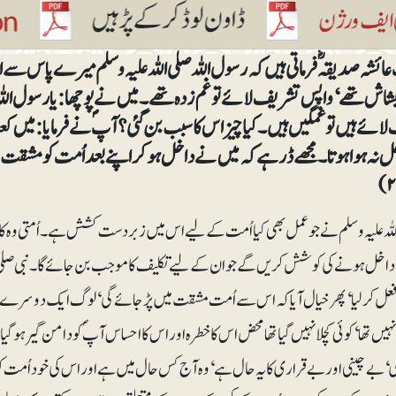
ئشہ صدیقہ ؓ فرماتی ہیں کہ رسول اللہ صلی اللہ علیہ وسلم میرے پاس 
اش تھے‘ واپس تشریف لائے تو غم زدہ تھے۔ میں نے پوچھا: یارسول ا
ئے ہیں تو غمگین ہیں۔ کیا چیز اس کا سبب بن گئی؟ آپؐ نے فرمایا: میں کعبہ
ل نہ ہوا ہوتا۔ مجھے ڈر ہے کہ میں نے داخل ہو کر اپنے بعد اُمت کو مشقت م
اللہ علیہ وسلم نے جو عمل بھی کیااُمت کے لیے اس میں زبردست کشش ہے۔ اُمتی وہ 
 داخل ہونے کی کوشش کریں گے جو ان کے لیے تکلیف کا موجب بن جائے گا۔ نبی صلی اللہ
عل کر لیا‘ پھر خیال آیا کہ اس سے اُمت مشقت میں پڑ جائے گی‘ لوگ ایک دوسرے پ
نہیں تھا ‘کوئی کچلا نہیں گیا تھا محض اس کا خطرہ اور اس کا احساس آپؐ کو دامن گیر ہو
 بے چینی اور بے قراری کا یہ حال ہے‘ وہ آج کس حال میں ہے اور اس کی خود اُمت کو کی