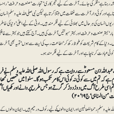
شہ رہنا ہے‘ فکر کی جائے۔ آخرت کے لیے شجرکاری‘ تجارت‘ صنعت و حرفت‘ راحت کا س
ہے اور کوئی دارآخرت سے غفلت میں مبتلا کرتا ہے لیکن نبی صلی اللہ علیہ وسلم انسان
یوں انسان کی ہر حال میں بھلائی کے لیے فکرمند ہیں۔ ادنیٰ کے لیے اعلیٰ‘ دنیا کی خا
بار‘ بہتر صنعت و حرفت اور بہتر سہولتیں آخرت کی ہیں۔ آج کتنے ہیں جو بہتر سے غافل
کوئی عبادت کرنا چاہے اور آخرت کے لیے فکرمند ہو۔
اللہ ابن مسعودؓ سے روایت ہے کہ رسول اللہ صلی اللہ علیہ وسلم نے فرمایا: ا
م ہے کہ تم میں سے کوئی نہ کوئی اس کا مرتکب ہوگا۔ سنو! میں تمھیں ت
 اسی طرح آگ میں دوڑ دوڑ کر گرتے ہو جس طرح پروانے اور مکھیاں آگ میں
من المناہی‘ ج۱۹‘۲۰)
للہ علیہ وسلم رحمۃ للعالمین اور ایمان والوںکے لیے رئوف و رحیم ہیں۔ ایمان والوں کے