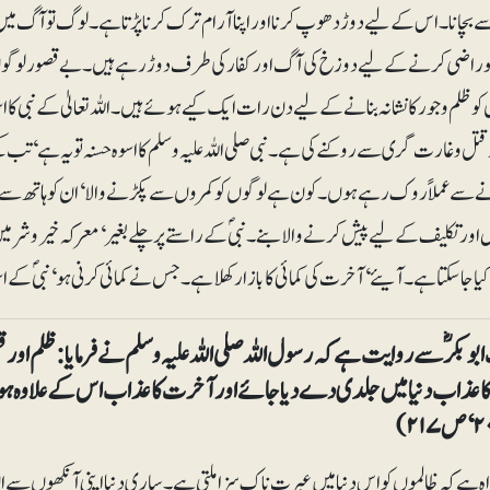
بچانا۔ اس کے لیے دوڑ دھوپ کرنا اور اپنا آرام ترک کرنا پڑتا ہے۔ لوگ تو آگ میں چھ
 راضی کرنے کے لیے دوزخ کی آگ اور کفار کی طرف دوڑ رہے ہیں۔ بے قصورلوگوں ک
کو ظلم و جور کا نشانہ بنانے کے لیے دن رات ایک کیے ہوئے ہیں۔ اللہ تعالیٰ کے نبی کا اس
 قتل و غارت گری سے روکنے کی ہے۔ نبی صلی اللہ علیہ وسلم کا اسوہ حسنہ تو یہ ہے‘ تب
 سے عملاً روک رہے ہوں۔ کون ہے لوگوں کو کمروں سے پکڑنے والا‘ ان کو ہاتھ سے رو
 اور تکلیف کے لیے پیش کرنے والا بنے۔ نبیؐ کے راستے پر چلے بغیر‘ معرکہ خیروشر میں 
 کیا جا سکتا ہے۔ آیئے‘ آخرت کی کمائی کا بازار کھلا ہے۔ جس نے کمائی کرنی ہو‘ نبیؐ کے اس
وبکرؓ سے روایت ہے کہ رسول اللہ صلی اللہ علیہ وسلم نے فرمایا: ظلم اور ق
ا عذاب دنیا میں جلدی دے دیا جائے اور آخرت کا عذاب اس کے علاوہ ہو۔ (
اہ ہے کہ ظالموں کو اس دنیا میں عبرت ناک سزا ملتی ہے۔ ساری دنیا اپنی آنکھوں سے ا