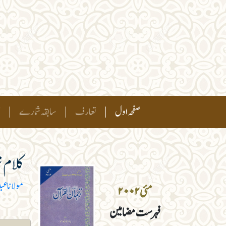
(current)
صفحہ اول
|
تعارف
|
سابقہ شمارے
|
ہ
کلام 
مولانا عب
مئی ۲۰۰۲
فہرست مضامین