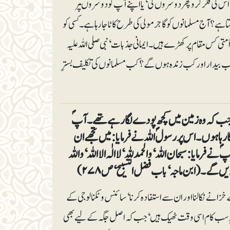
 اس کی فکر کرو پھر دوسروں کی‘ یا اپنے آپ کو دوسروںپر
سکتاہے؟ آج مسلمانوں کو گاجر مولی کی طرح کاٹا جا رہا ہے۔ کسی کو
اُمتی کس مقام پر کھڑے ہیں۔ ایمانی جذبات‘ نبی صلی اللہ علیہ
 کب بیدار اور کب زندہ ہوں گے؟ کب مسلمانوں کی تکلیف بسترِ
ا ‘جب کہ وہ زمین میں کچھ پودے لگا رہے تھے۔ آپؐ
رہا ہوں۔ اس پر رسولؐ اللہ نے فرمایا: میں تجھے ان
یا: سبحان اللہ‘ والحمدللہ‘ لا الٰہ الا اللہ ‘ واللہ
گے۔ (ابن ماجہ‘ باب فضل التسبیح‘ ص ۲۷۸)
خزانے نکالنا اور ان سے استفادہ کرنا‘سائنس و ٹکنالوجی کے
ن یہ سب کام اسی وقت ٹھیک ہیں‘ جب کہ اصل جگہ کے لیے بھی