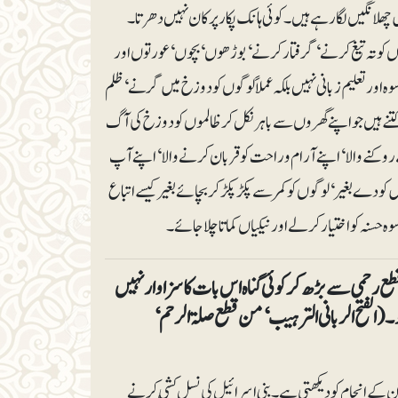
لانگیں لگا رہے ہیں۔ کوئی ہانک پکار پر کان نہیں دھرتا۔
و تہ تیغ کرنے‘ گرفتار کرنے‘ بوڑھوں‘ بچوں‘عورتوں اور
وہ اور تعلیم زبانی نہیں بلکہ عملاً لوگوں کو دوزخ میں گرنے‘ ظلم
 کتنے ہیں جو اپنے گھروں سے باہر نکل کر ظالموں کو دوزخ کی آگ
کنے والا‘ اپنے آرام و راحت کو قربان کرنے والا‘ اپنے آپ
کودے بغیر‘ لوگوں کو کمر سے پکڑ پکڑ کر بچائے بغیر کیسے اتباع
وہ حسنہ کو اختیار کر لے اور نیکیاں کماتا چلا جائے۔
طع رحمی سے بڑھ کر کوئی گناہ اس بات کا سزاوار نہیں
الفتح الربانی الترہیب‘ من قطع صلۃ الرحم‘
ن کے انجام کو دیکھتی ہے۔ بنی اسرائیل کی نسل کُشی کرنے