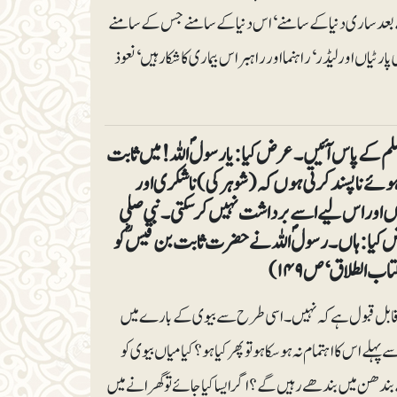
ے بعد ساری دنیا کے سامنے‘ اس دنیا کے سامنے جس کے سامنے
 اور لیڈر‘ راہنما اور راہبر اس بیماری کا شکار ہیں‘ نعوذ
لم کے پاس آئیں۔ عرض کیا: یارسولؐ اللہ! میں ثابت
وئے ناپسند کرتی ہوں کہ (شوہر کی) ناشکری اور
ں اور اس لیے اسے برداشت نہیں کرسکتی۔ نبی صلی
عرض کیا: ہاں۔ رسولؐ اللہ نے حضرت ثابت بن قیسؓ کو
ب الطلاق‘ ص ۱۴۹)
 قابل قبول ہے کہ نہیں۔ اسی طرح سے بیوی کے بارے میں
 اس کا اہتمام نہ ہو سکا ہو تو پھر کیا ہو؟ کیا میاں بیوی کو
بندھن میں بندھے رہیں گے؟ اگر ایسا کیا جائے تو گھرانے میں