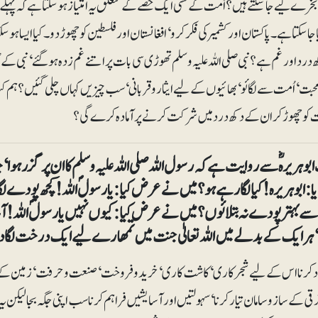
خرے کیے جا سکتے ہیں؟ اُمت کے کسی ایک حصے کے متعلق یہ امتیاز ہو سکتا ہے کہ پہلے
جا سکتا ہے۔ پاکستان اور کشمیر کی فکر کرو‘ افغانستان اور فلسطین کو چھوڑ دو۔ کیا ایسا ہو 
 درد اور غم ہے؟ نبی صلی اللہ علیہ وسلم تھوڑی سی بات پر اتنے غم زدہ ہو گئے‘ نبی کے 
محبت‘ اُمت سے لگائو‘ بھائیوں کے لیے ایثار و قربانی‘ سب چیزیں کہاں چلی گئیں؟ ہم
کو چھوڑ کر ان کے دکھ درد میں شرکت کرنے پر آمادہ کرے گی؟
وہریرہ ؓ سے روایت ہے کہ رسول اللہ صلی اللہ علیہ وسلم کا ان پر گزر ہو
ا: ابوہریرہ! کیا لگا رہے ہو؟ میں نے عرض کیا: یارسولؐ اللہ! کچھ پودے لگا 
 بہتر پودے نہ بتلائوں؟ میں نے عرض کیا: کیوں نہیں یارسولؐ اللہ! آپؐ نے فرما
و‘ ہر ایک کے بدلے میں اللہ تعالیٰ جنت میں تمھارے لیے ایک درخت لگا دیں 
آباد کرنا اس کے لیے شجرکاری ‘ کاشت کاری ‘ خرید و فروخت ‘ صنعت و حرفت‘ زمین کے 
قی کے سازوسامان تیار کرنا‘ سہولتیں اورآسایشیں فراہم کرنا سب اپنی جگہ بجا لیک