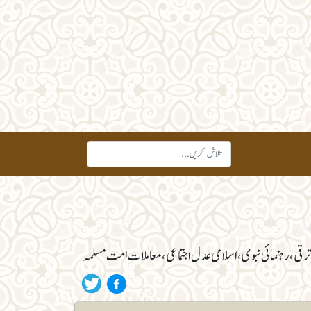
ترقی، رہنمائی نبوی، اسلامی عدل اجتماعی، معاملات امت مسلمہ