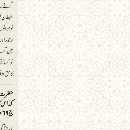
گرنے سے 
شیطان کو
نوجوانوں 
و جور اور
میں گرنے
کو آزمایش
کا حق ادا
حضرت اب
کہ اس ک
ج ۱۹‘۲۰‘ ص ۲۱۷)
تاریخ گو