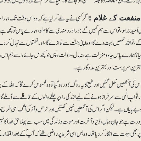
بط رکھے۔ ان شاء اللہ وہ جلد مطمئن ہوجائے گا۔ انبیائے کرام ؑ کے پیروئوں میں جو لوگ
اگر کسی نے یہ طے کرلیا ہے کہ وہ اس وقت تک ہمارا س
نفعت کے غلام :
ی اُمید نہ ہو، تو اس سے ہم کہیں گے: ذرا دردمندی سے کام لو، ہمارے پاس تو کچھ ہے نہ
ے، تو اللہ تمھیں بہت دے گا، وہ اپنی جنّت سے نوازے گا، اور نعمتوں سے نہال کردے 
یا؟ ہمارے پاس جاہ و منزلت ہے، نہ مال ودولت، پس جو کچھ مل جائے، اسے ہم اس راہ میں
ہترین سرپرست اور بہترین مددگار ہے۔
 کی آنکھیں کھل گئیں اور طمع کا یہ روگ دُور ہوگیا تو وہ محسوس کرے گا کہ اللہ کے
ثوابِ الٰہی سے سرفراز ہونے کے لیے اللہ کی راہ پر چلنے والوں کے قافلے سے آملے گا
بے پایاں ہے۔ لیکن اگر اس کی آنکھیں نہیں کھلتیں اور حرص و آز کی آگ اسی طرح 
رورت ہے جو جان و مال، دُنیا و آخرت اور موت و زندگی میں سب سے پہلا حق خدا کا ن
ر بھی بیعت سے انکار کر دیا تھا۔ وہ بس اسی شرط پر راضی تھے کہ آپؐ کے بعد اقتدار