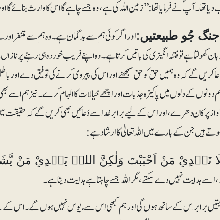
دیا تھا۔ آپؐ نے فرمایا تھا:’’زمین اللہ کی ہے ، وہ جسے چاہے گا اس کا وارث بنائے گا 
اور اگر کوئی ہم سے بدگمان ہے۔ وہ ہم سے متنفر اور ب
نگ جُو طبیعتیں:
بان کھولتا ہے تو فتنہ انگیزی کی باتیں کرتا ہے۔ وہ اپنے فریب خوردہ ہی رہنے پر نازاں
ُعا کریں گے کہ وہ ہمیں حق کو حق سمجھنے اور اس کی پیروی کرنے کی توفیق دے اور باط
م دونوں کے دلوں میں پاکیزہ جذبات اور اچھے خیالات کا الہام کرے۔ نیز ہم اسے بھی پک
ٓواز پر کان دھرے، اور اس کے لیے برابر خدا سے دُعائیں بھی کریں گے کہ حقیقت میں
وتے ہیں جن کے بارے میں اللہ تعالیٰ کا ارشاد ہے:
لَا تَہْدِيْ مَنْ اَحْبَبْتَ وَلٰكِنَّ اللہَ يَہْدِيْ مَنْ يَّشَاۗءُ۝۰ۚ (القصص
، اسے ہدایت نہیں دے سکتے، مگر اللہ جسے چاہتا ہے ہدایت دیتا ہے۔
تیں برابر اس کے ساتھ ہوں گی اور ہم کبھی اس سے مایوس نہیں ہوں گے۔ اس کے لیے تو ہم