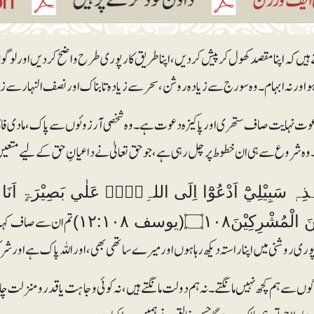
 ہیں کہ اپنا مقصد کھول کر پیش کر دیں، اپنا طریق کار پوری طرح واضح کردیں اور ل
ہو اور نہ ابہام۔ وہ سورج سے زیادہ روشن، سحر سے زیادہ تابناک اور نصف النہار سے 
وت نہایت صاف ستھری اور پاکیزہ دعوت ہے۔ وہ شخصی آرزوئوں سے پاک، مادی فائ
 وہ شروع سے ہی ان خطوط پر چل رہی ہے، جو حق تعالیٰ نے داعیانِ حق کے لیے متعین
تم ان سے صاف کہہ دو
لْمُشْرِكِيْنَ۝۱۰۸(یوسف ۱۲:۱۰۸)
پوری روشنی میں اپنا راستہ دیکھ رہا ہوں اور میرے ساتھی بھی، اور اللہ پاک ہے اور
گوں سے ہم کچھ نہیں مانگتے۔ نہ ہم دولت مانگتے ہیں، نہ کوئی وجاہت یا قدرومنزلت چاہ