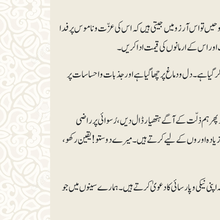
روحیں تو اس آرزو میں جیتی ہیں کہ اس کی عزّت و ناموس پر فدا
ور اس کے ارمانوں کی قیمت ادا کریں۔
یا ہے۔ دل و دماغ پر چھا گیا ہے اور جذبات و احساسات پر
 پھر ہم ذلّت کے آگے ہتھیار ڈال دیں، رُسوائی پر راضی
ں زیادہ اوروں کے لیے کرتے ہیں۔ میرے دوستو! یقین رکھو،
 اپنی نیکی و پارسائی کا دعویٰ کرتے ہیں۔ ہمارے سینوں میں جو