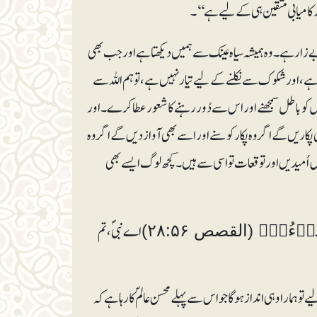
اور کامیابی متقین ہی کے لیے ہے‘‘۔
ے زار ہے۔ وہ ہمیشہ سیاہ عینک سے ہمیں دیکھتا ہے اور جب بھی
 ہے، اور شکوک سے نکلنے کے لیے تیار نہیں ہے، تو ہم اللہ سے
ل کو باطل سمجھنے اور اس سے دُور رہنے کا شعور عطا کرے۔ اور
اریں گے اگر وہ پکار کو سنے اور اسے بھی آواز دیں گے اگر وہ
 اُمیدیں اور توقعات تو اسی سے ہیں۔ کچھ لوگ ایسے بھی
اے نبیؐ، تم
 ۲۸:۵۶)
ارا وہی انداز ہوگا جو اس سے پہلے محسن عالمؐ کا رہا ہے کہ