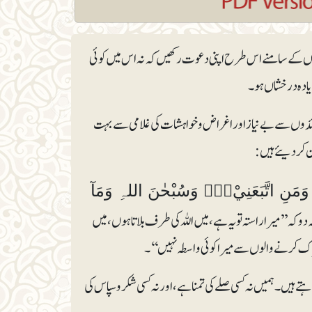
وگوں کے سامنے اس طرح اپنی دعوت رکھیں کہ نہ اس میں کوئی
زیادہ درخشاں ہو۔
دوں سے بے نیاز اور اغراض و خواہشات کی غلامی سے بہت
 کر دیئے ہیں:
قُلْ ہٰذِہٖ سَبِيْلِيْٓ اَدْعُوْٓا اِلَى اللہِ۝۰ۣؔ عَلٰي بَصِيْرَۃٍ اَنَا وَمَنِ اتَّبَعَنِيْ۝۰ۭ وَسُبْحٰنَ اللہِ وَمَآ
 کہ ’’میرا راستہ تو یہ ہے، میں اللہ کی طرف بلاتا ہوں، میں
 شرک کرنے والوں سے میرا کوئی واسطہ نہیں‘‘۔
تے ہیں۔ ہمیں نہ کسی صلے کی تمنا ہے، اور نہ کسی شکروسپاس کی