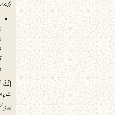
یہی جواب 
ج
ز
د
ہ
ا
ہ
اِنَّكَ 
جسے چاہو
ہماری محب