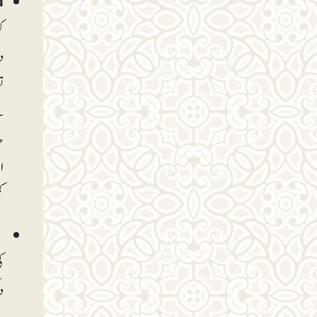
ا
ک
د
ت
س
ح
ا
ک
ت
ک
د