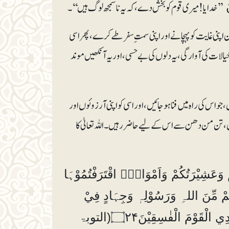
’’خدایا! میری قوم کو بخش دے، کہ یہ ناسمجھ لوگ ہیں‘‘۔
نَ
پنی غایت کو پہچانے اور اپنی سمت ِسفر طے کرے، پھر اسی
ات کی آوارگی، یہ دلوں کی بےحسی، اور یہ آنکھیں موند
 اس کی راہ میں فنا ہوجائیں، اور اسی کو اپنی آرزوئوں اور
 تن من دھن سے اس کے لیے حاضر رہیں۔ اللہ تعالیٰ کا
ْ وَعَشِيْرَتُكُمْ وَاَمْوَالُۨ اقْتَرَفْتُمُوْہَا
ُمْ مِّنَ اللہِ وَرَسُوْلِہٖ وَجِہَادٍ فِيْ
سَبِيْلِہٖ فَتَرَبَّصُوْا حَتّٰي يَاْتِيَ اللہُ بِاَمْرِہٖ۝۰ۭ وَاللہُ لَا يَہْدِي الْقَوْمَ الْفٰسِقِيْنَ۝۲۴(التوبۃ