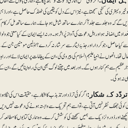
اگر کوئی شخص ہماری دعوت کو سمجھ چکا ہے، ہماری باتوں سے اتفاق 
ہل ایمان:
وخیروبہتری کی کنجی سمجھتا ہے،نیز اس کے دل کو یقین کی ٹھنڈک حاصل ہے، اور ذہن
یں گے کہ وہ جلدسے جلد آکر ہمارے ساتھ شامل ہوجائے۔ ہمارے ساتھ مل کر کام 
عداد میں اضافہ ہو اور اہل دعوت کی آواز پُراثر ہو۔ ورنہ ایسے ایمان کے کیا معنی 
ے کیا حاصل، جو کردار اور جذبۂ ایثار سے سرشار نہ کردے؟ اوّلین مومنین جن کے سی
ال تھا۔ انھوں نے انبیا علیہم السلام کی پیروی کی، ان کے پیغامات پر ایمان لائے اور را
جرعظیم سے ہم کنار ہوں گے۔ اور بعد میں جتنے لوگ بھی ان کی راہ اپنائیں گے، ان 
می نہ ہوگی۔
اگر کوئی تردّد اور تذبذب کا شکار ہے، حقیقت اس کی نگاہ
ردّد کے شکار:
ی کوئی جھلک نظر نہیں آتی ہے، تو اسے ہم تحریک سے وابستہ ہونے کی دعوت نہیں دی
یکھنے اور دُورونزدیک سے ہمیں سمجھنے کی کوشش کرے۔ وہ ہماری کتابوں کا مطالعہ