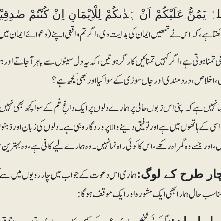
ُ يَمُنُّ عَلَيْكُمْ اَنْ ہَدٰىكُمْ لِلْاِيْمَانِ اِنْ كُنْتُمْ صٰدِقِيْنَ۝۱۷ (الحجرات :۱۷
ھتا ہے، کہ اس نے تمھیں ایمان کی ہدایت دی، اگر تم واقعی اپنے (دعوائے ایمان میں
ی تمنا ہوتی ہے، اگر کہیں تمنائیں کارگر ہوتیں، کہ یہ دل سینوں سے باہر آجاتے اور
، اخلاص، دردمندی اور جاں سوزی کے سوا کیا اور بھی کچھ ہے؟
یسا نہیں ہے کہ اپنی اس زبوں حالی پر ہمارے دلوں پر ایک داغِ غم کے سوا کچھ بھی نہی
اسی کے ہاتھوں میں ہے اور توفیق دینے والا پروردگار وہی ہے۔ دلوں کی زبان اور ذہن
ں، اور جسے وہ گمراہ رکھے، اس کا کوئی راہ نما نہیں۔ وہ ہمارے لیے کافی ہے، وہ بہت
ہماری اس دعوت کے جواب میں چاررویوں میں سے کوئی 
ار طرح کے لوگ:
ناسب حال ہمارا بھی ایک مشورہ اور ایک موقف ہوگا: