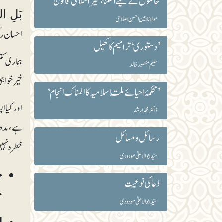
حاکموں کے لیے استثنا ، غیراسلامی قانون
بَلِ اللہ
مولانا امین احسن اصلاحی
احسان رک
’دستوری‘ ترامیم کا کھیل
ہماری کتن
سلیم منصور خالد
خیرخواہی
’محکمۂ احیائے ملّت اسلامیہ کا المناک انجام‘
اور کیا ا
ڈاکٹر محمد ارشد
ہے، مدد 
رسائل و مسائل
خطرہ نہی
سیّد ابوالاعلیٰ مودودی
چ
دُعا کی نوعیت
م
سیّد ابوالاعلیٰ مودودی