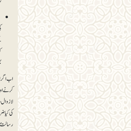
ر
م
ک
گ
ک
ب
اب اگر اس
کرنے اور 
لازوال و
کی کیا ض
رسالتؐ پ