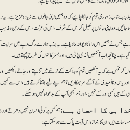
مارا اجر تو وہی مالک دے گا جس خالق نے ہمیں پیدا کیا ہے۔
ذبۂ بـے تاب: ہماری قوم کو جاننا چاہیے کہ وہ ہمیں اپنی جانوں سے زیادہ عزیز ہے۔ یہ 
وجائیں۔ وہ اپنی جانوں پر کھیل کر اس کے شرف، اس کی عزّت، اس کے دین و مذہب ا
 ہے جس نے ہمیں اس راہ کا دیوانہ بنادیا ہے۔ یہ جذبہ ہمارے رگ و پے میں سرایت کرگ
ا ہے۔ چنانچہ اب آنکھیں اُمڈی پڑتی ہیں، اور بستر کانٹوں کی طرح چبھتے ہیں۔
یوں کر ممکن ہے کہ یہ آنکھیں قوم کو ہلاکت کے نرغے میں تڑپتے اور جاتے دیکھیں اور
اور یاس و نااُمیدی کے آگے سرجھکا دیں؟ ہم اپنے لیے جتنا کرتے ہیں، اس سے کہی
ی کے ہیں کسی اور کے نہیں، اور ہم کبھی آپ کے بدخواہ نہیں ہوسکتے۔
ہم کسی پر کوئی احسان نہیں دھرتے اور نہ
دا ہی کا احسان ہـے:
حساسات ہیں، ان کا اندازہ اس آیت پاک سے ہوسکتا ہے: