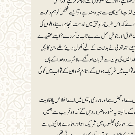
رکھتا ہے، ہمارے اصولوں سے وہ متاثر ہے اور انھی
 لذتِ اطمینان سے بہرہ مند ہے، تو ایسے شخص کو ہم دعوت
کرے کہ اس طرح راہِ حق میں خدمت انجام دینے والوں کی
جو ولولۂ شوق اور جوشِ عمل سے بے تاب نہ کردے؟ ایسے عقیدے
نےاللہ تعالیٰ نے ہدایت کے لیے کھول دیئے تھے، ان کا یہی
ہِ خدا میں جی جان سے قربان ہوگئے۔ بلاشبہہ وہ خدا کے ہاں
کے ثواب میں شریک ہوں گے، تاہم خود ان کے ثواب میں کوئی
وں سے اوجھل ہے اور ہماری باتوں میں اسے اخلاص یا افادیت
ں گے۔ البتہ یہ مشورہ ضرور دیں گے کہ وہ قریب سے ہمیں
 کرے۔ ہماری مجلسوں میں شریک ہو اور ہمارے بھائیوں سے