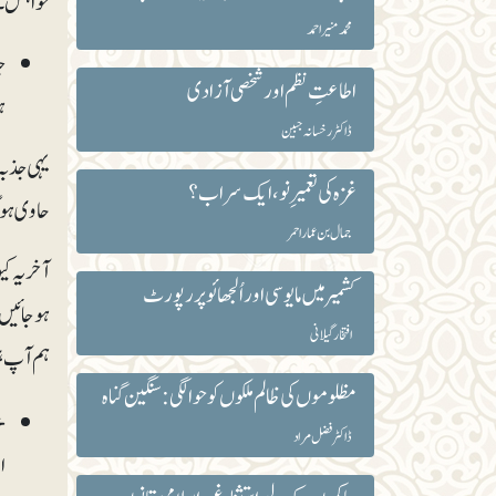
خواہش۔ ہ
محمد منیر احمد
ج
اطاعتِ نظم اور شخصی آزادی
ہ
ڈاکٹر رخسانہ جبین
یہی جذبہ
غزہ کی تعمیرِ نو، ایک سراب؟
حاوی ہوگی
جمال بن عمار احمر
آخر یہ ک
کشمیر میں مایوسی اور اُلجھائو پر رپورٹ
ہوجائیں 
افتخار گیلانی
ہم آپ ہ
مظلوموں کی ظالم ملکوں کو حوالگی: سنگین گناہ
خ
ڈاکٹر فضل مراد
ا