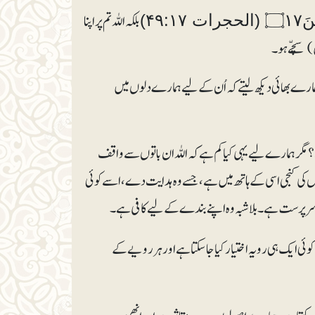
بلکہ اللہ تم پر اپنا
۴۹)
) سچّے ہو۔
 ہمارے بھائی دیکھ لیتے کہ اُن کے لیے ہمارے دلوں میں
ں؟ مگر ہمارے لیے یہی کیا کم ہے کہ اللہ ان باتوں سے واقف
وں کی کنجی اسی کے ہاتھ میں ہے، جسے وہ ہدایت دے، اسے کوئی
رین سرپرست ہے۔ بلاشبہ وہ اپنے بندے کے لیے کافی ہے۔
ایک ہی رویہ اختیار کیا جاسکتا ہے اور ہر رویے کے