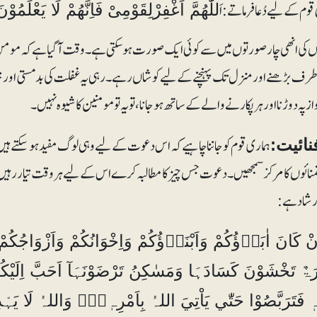
 قوم کے لیے دُعا فرماتے: اَ
للّٰھُمَّ اَغْفِرْلِقَوْمِیْ فَاِنَّھُمْ لَا یَعْلَمُوْ
ں کی انھی چار صورتوں میں سے کوئی ایک صورت ہوسکتی ہے۔ وقت آگیا ہے کہ مومن ا
رف بڑھنے اور منزل تک پہنچنے کے لیے کوشاں رہے۔ رہی یہ غفلت کی بدمستی اور خیال
از پہ دوڑنا اور ہر پکارنے والے کے ساتھ ہوجانا، تو یہ تو مومنین کا شیوہ نہیں۔
ہماری قوم کو جاننا چاہیے کہ اس دعوت کے لیے وہی لوگ مفید ہوسکتے ہیں، جو
نائیت:
منائوں کا مرکز سمجھیں۔ دعوت جس چیز کا مطالبہ کرے اس کے لیے ہروقت تیار رہیں،
رشاد ہے:
ْ كَانَ اٰبَاۗؤُكُمْ وَاَبْنَاۗؤُكُمْ وَاِخْوَانُكُمْ وَاَزْوَاجُكُم
رَۃٌ تَخْشَوْنَ كَسَادَہَا وَمَسٰكِنُ تَرْضَوْنَہَآ اَحَبَّ اِلَيْك