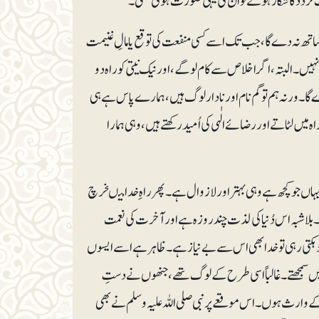
 تردّد کا شکار ہوتے تو ان کی یہی صورت ہوتی تھی۔
اتھ نہ دے گا، جب تک اسے کسی منفعت کی توقع یا مالِ غنیمت
یں۔ البتہ، اگر اخلاص سے کام لو گے، اور نیک نیتی کو راہ دو
گا۔ ورنہ ہم تو گم نام اور نادار لوگ ہیں، ہمارے پاس ہے ہی
 لٹاتے اور رضائے الٰہی کی اُمید رکھتے ہیں، وہی ہمارا
 یہاں جوکچھ ہے وہی بہتر اور لازوال ہے۔ پھر راہِ خدا میںخرچ
۔ بلاشبہ اس دُنیا کی لذت چندروزہ ہے اور آخرت کی نعمت
دہکتی رہی تو خدا بھی اس سے بے نیاز ہے۔ ظاہر ہے اسے ایسوں
ہیں سمجھتے۔ غالباً اسی طرح کے لوگ تھے، جنھوں نے دستِ
 کے وارث ہوں۔ اس موقعے پر نبی صلی اللہ علیہ وسلم نے بھی