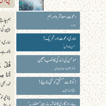
دعوت، معاشرہ اور ہم
ہم چاہتے
ادارہ
پیچیدگی 
ہماری دعوت اور تحریک!
ہماری دع
حسن البنا شہیدؒ
بلند ہے۔
مومن کی زندگی کا نصب العین
ڈاکٹر ظفرالاسلام اصلاحی
اَنَا مِنَ ا
زکوٰۃ سے مستحق کو غنی بنائیے!
خود بھی 
ایچ عبدالرقیب
چنانچہ لو
بے روزگاری کا خاتمہ بذریعہ ’مضاربہ‘