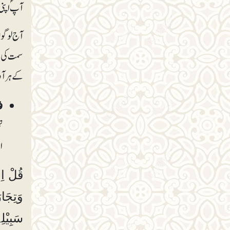
آپؐ اپنی
آج لوگو
سمت کی ط
کے ہر آو
ف
ت
ا
قُلْ اِن
وَتِجَا