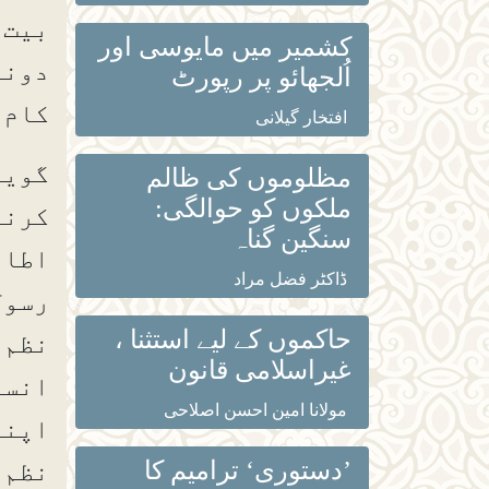
بیت 
کشمیر میں مایوسی اور
دونو
اُلجھائو پر رپورٹ
کام 
افتخار گیلانی
گویا
مظلوموں کی ظالم
ملکوں کو حوالگی:
کرنا
سنگین گناہ
اطاع
ڈاکٹر فضل مراد
رسول
حاکموں کے لیے استثنا ،
نظم 
غیراسلامی قانون
انسا
مولانا امین احسن اصلاحی
اپنے
’دستوری‘ ترامیم کا
نظم 