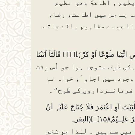
یطیع ، أطاعۃً وھو مطیع
ہ ہے جس میں اطاعت، رضا،
نا جیسے مفاہیم پائے جاتے
ثُمَّ اسْتَوٰٓى اِلَى السَّمَاۗءِ وَہِىَ دُخَانٌ فَقَالَ لَہَا وَلِلْاَرْضِ ائْتِيَا طَوْعًا اَوْ كَرْہًا۝۰ۭ قَالَتَآ اَتَيْنَا
 کی طرف متوجہ ہوا جو اُس وقت
 وجود میں آجاوٴ، خواہ تم
ے فرمانبرداروں کی طرح‘‘۔
ْ شَعَاۗىِٕرِ اللہِ۝۰ۚ فَمَنْ حَجَّ الْبَيْتَ اَوِ اعْتَمَرَ فَلَا جُنَاحَ عَلَيْہِ اَنْ
يَّطَّوَّفَ بِہِمَا۝۰ۭ وَمَنْ تَطَوَّعَ خَيْرًا۝۰ۙ فَاِنَّ اللہَ شَاكِـرٌ عَلِــيْمٌ۝۱۵۸(البقرہ
میں سے ہیں ۔ لہٰذا جو شخص