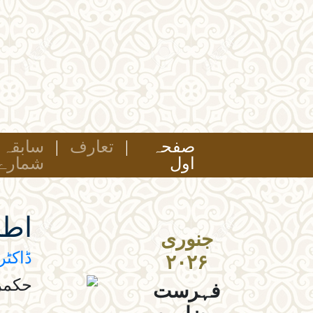
صفحہ
|
تعارف
|
سابقہ
(current)
اول
شمارے
اطا
جنوری
ڈاکٹر
۲۰۲۶
حکمر
فہرست