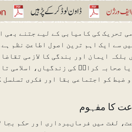
می تحریک کی کامیابی کے لیے جتنے بھی 
یں سے ایک اہم ترین اصول اطاعتِ نظم ہے
 بلکہ ایمان اور بندگی کا لازمی تقاضا 
یا صحابہ کرامؓ کی زندگیاں، اسلامی تار
و ضبط کو اجتماعی بقا اور فکری تسلسل کی
عت کا مفہوم
ت، لغت میں فرماںبرداری اور حکم بجا لا