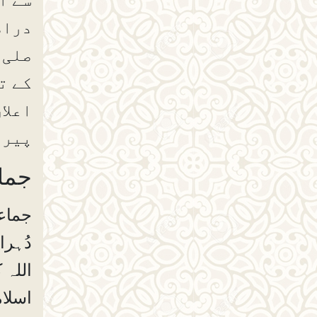
دراص
صلی 
کے ت
اعلا
پیرو
جماع
جماعت
دُہرا
اللہ 
اسلام