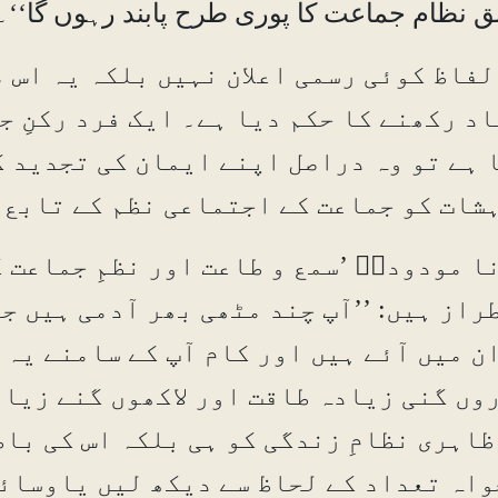
ق نظام جماعت کا پوری طرح پابند رہوں گا‘‘
لفاظ کوئی رسمی اعلان نہیں بلکہ یہ اس م
اد رکھنے کا حکم دیا ہے۔ ایک فرد رکنِ 
 ہے تو وہ دراصل اپنے ایمان کی تجدید ک
شات کو جماعت کے اجتماعی نظم کے تابع 
نا مودودیؒ ’سمع و طاعت اور نظمِ جماعت 
راز ہیں: ’’آپ چند مٹھی بھر آدمی ہیں ج
ن میں آئے ہیں اور کام آپ کے سامنے یہ
وں گنی زیادہ طاقت اور لاکھوں گنے زیاد
ظاہری نظامِ زندگی کو ہی بلکہ اس کی باط
خواہ تعداد کے لحاظ سے دیکھ لیں یاوسائل