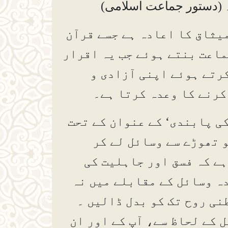
۔ (دستور جماعت اسلامی)
یثاق کا اعادہ ہے جسے قرآن
جماعت بنتے ہوئے جب یہ اقرار
رتے ہوئے اپنی آزادی و
کرنے کا وعدہ کرتا ہے۔
کی پابندی‘ کے عنوان کے تحت
و تھوڑے سے وسائل لے کر
 ہے کہ فسق اور جاہلیت کی
ہ وسائل کے مقابلے میں نہ
نی روح تک کو بدل ڈالیں ۔
 کے لحاظ سے، آپ کے اور ان