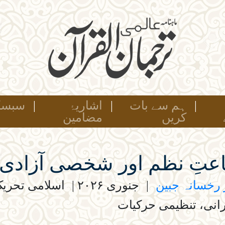
|
ہم سے بات
|
اشاریۂ
|
سبسک
کریں
مضامین
عتِ نظم اور شخصی آزادی
 رخسانہ جبین
|
جنوری ۲۰۲۶
|
اسلامی تحریک
انی، تنظیمی حرکیات