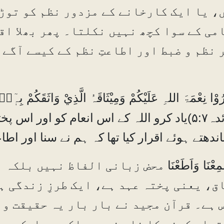
، یا ایک کارخانے کے مزدور نظم کو توڑ
می کے سوا کچھ نہیں نکلتا۔ پھر بھلا اق
 نظم و ضبط اور اطاعتِ نظم کے کیسے آگے 
۵:۷)
یاد کرو اللہ کے اس انعام کو اور اس پ
ندھتے ہوئے اقرار کیا تھا کہ ہم نے سنا اور ا
ِعْنَا وَاَطَعْنَا
محض زبانی الفاظ نہیں بلکہ ا
ق، یعنی پختہ عہد ہے، ایک طرزِ زندگی ہے
 ہے۔ قرآن مجید نے بار بار یہ حقیقت و
رار کرنے کا نام نہیں بلکہ یہ ایک عملی عہد