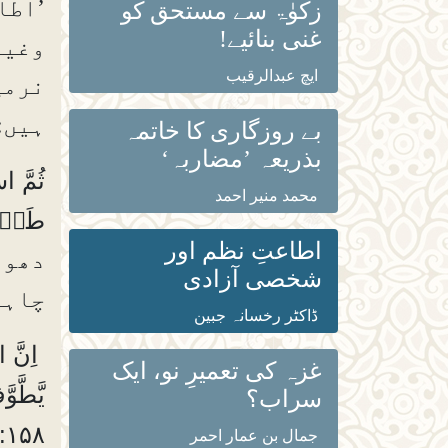
’اطا
زکوٰۃ سے مستحق کو
غنی بنائیے!
وغیر
ایچ عبدالرقیب
نرمی
ہیں:
بے روزگاری کا خاتمہ
بذریعہ ’مضاربہ‘
محمد منیر احمد
طَاۗىِٕعِيْنَ۝۱۱ 
اطاعتِ نظم اور
دھوا
شخصی آزادی
چاہو
ڈاکٹر رخسانہ جبین
غزہ کی تعمیرِ نو، ایک
سراب؟
:۱۵۸)
جمال بن عمار احمر