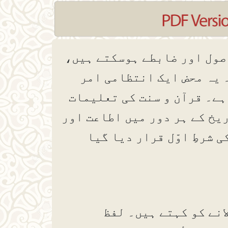
اصول اور ضابطے ہوسکتے ہیں،
۔ یہ محض ایک انتظامی امر
ہے۔ قرآن و سنت کی تعلیمات
یخ کے ہر دور میں اطاعت اور
 شرطِ اوّل قرار دیا گیا
نے کو کہتے ہیں۔ لفظ