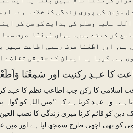
ل مؤمن کی پوری زندگی کا خلاصہ ہے۔ ای
اللہ علیہ وسلم کی ہدایت کو سن کر اپنے
ابع کر دیتے ہیں۔ یہاں سَمِعْنَا صرف سم
ن ہے، اور اَطَعْنَا صرف رسمی اطاعت نہیں
ی ہے۔ گویا یہ ایمان کے حقیقی تقاضے ا
ت کا عہدِ رکنیت اور
سَمِعْنَا وَاَطَعْن
 اسلامی کا رکن جب اطاعتِ نظم کا عہد کرتا
تا ہے۔ وہ عہد کرتا ہے کہ ’’میں اللہ کو گواہ بن
کے دین کو قائم کرنا میری زندگی کا نصب العی
ی کو بھی اچھی طرح سمجھ لیا ہے اور میں ع