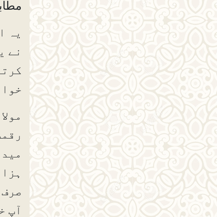
مطاب
یہ ا
نے ی
کرتا
خواہ
مولا
رقمط
میدا
ہزار
صرف 
آپ 