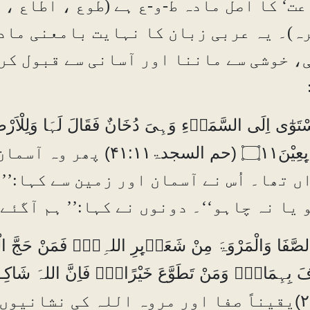
عت‘ کا اصل مادہ ط-و-ع ہے (طوع ، اطاع ، 
ہ)۔ یہ عربی زبان کا نہایت بامعنی ماد
، خوشی سے ماننا اور آسانی سے قبول کر
(حم السجدۃ۴۱:۱۱)
پھر وہ آسمان
ں تھا۔ اُس نے آسمان اور زمین سے کہا:’’
 یا نہ چاہو‘‘۔ دونوں نے کہا:’’ ہم آگئ
اِنَّ الصَّفَا وَالْمَرْوَۃَ مِن
۲
یقیناً صفا اور مروہ اللہ کی نشانیوں 