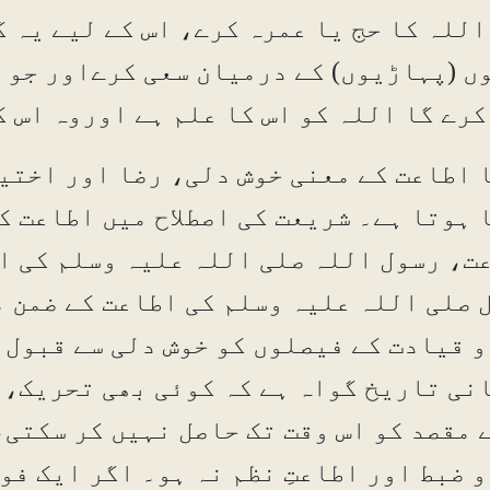
اللہ کا حج یا عمرہ کرے، اس کے لیے یہ گ
ں (پہاڑیوں) کے درمیان سعی کرےاور جو ب
کرے گا اللہ کو اس کا علم ہے اوروہ اس ک
 اطاعت کے معنی خوش دلی، رضا اور اختیا
 ہوتا ہے۔ شریعت کی اصطلاح میں اطاعت ک
ت، رسول اللہ صلی اللہ علیہ وسلم کی ا
 صلی اللہ علیہ وسلم کی اطاعت کے ضمن می
و قیادت کے فیصلوں کو خوش دلی سے قبول 
نی تاریخ گواہ ہے کہ کوئی بھی تحریک، 
 مقصد کو اس وقت تک حاصل نہیں کر سکتی،
و ضبط اور اطاعتِ نظم نہ ہو۔ اگر ایک فو