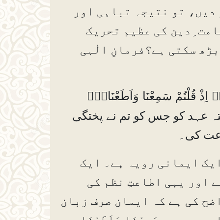
 دیں، تو نتیجہ تباہی اور
امت ِدین کی عظیم تحریک
بڑھ سکتی ہے؟فرمانِ الٰہی
وَاذْكُرُوْا نِعْمَۃَ اللہِ عَلَيْكُمْ وَمِيْثَاقَہُ الَّذِيْ وَاثَقَكُمْ بِہٖٓ۝۰ۙ اِذْ قُلْتُمْ سَمِعْنَا وَاَطَعْنَا۝۰ۡ
ختہ عہد کو جس کو تم نے پختگی
طاعت کی۔
یک ایمانی رویہ ہے۔ ایک
 اور یہی اطاعتِ نظم کی
اضح کی ہے کہ ایمان صرف زبان
 ہے۔ سَمِعْنَا وَاَطَعْنَا