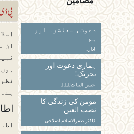
مضامین
دعوت، معاشرہ اور
اسلا
ہم
ان م
ادارہ
نہیں
ہماری دعوت اور
ہوں 
تحریک!
نظم 
حسن البنا شہیدؒ
ہے۔
مومن کی زندگی کا
اطا
نصب العین
ڈاکٹر ظفرالاسلام اصلاحی
اطاع