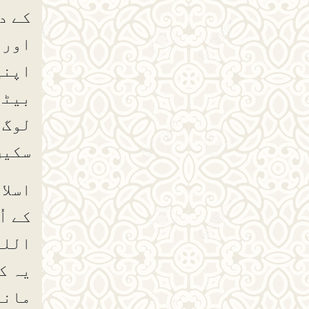
کے د
اور 
اپنی
بیٹھ
لوگ 
سکیں
اسلا
کے ا
اللہ
یہ ک
مانا