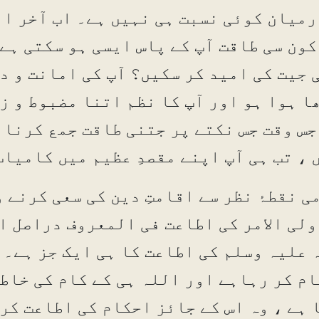
رمیان کوئی نسبت ہی نہیں ہے۔ اب آخر ا 
کون سی طاقت آپ کے پاس ایسی ہو سکتی ہے 
 جیت کی امید کر سکیں؟ آپ کی امانت و د
ا ہوا ہو اور آپ کا نظم اتنا مضبوط و زب
جس وقت جس نکتے پر جتنی طاقت جمع کرنا 
 ، تب ہی آپ اپنے مقصدِ عظیم میں کامی
می نقطۂ نظر سے اقامتِ دین کی سعی کرنے
ُولی الامر کی اطاعت فی المعروف دراصل ا
 علیہ وسلم کی اطاعت کا ہی ایک جز ہے۔ 
ام کر رہاہے اور اللہ ہی کے کام کی خاط
 ہے ، وہ اس کے جائز احکام کی اطاعت کر 