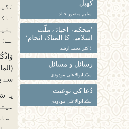
کھیل
لگیں
سلیم منصور خالد
ناکا
بغیر
’محکمۂ احیائے ملّت
اسلامیہ کا المناک انجام‘
ہے:
ڈاکٹر محمد ارشد
رسائل و مسائل
(المائدہ
سیّد ابوالاعلیٰ مودودی
سے با
دُعا کی نوعیت
سَم
یہ
سیّد ابوالاعلیٰ مودودی
میثا
اساس
سے اق