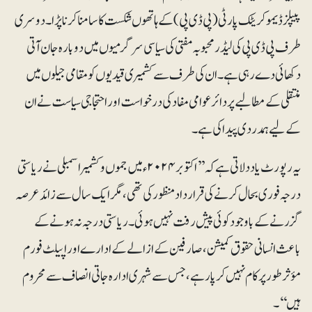
پیپلز ڈیموکریٹک پارٹی (پی ڈی پی)کے ہاتھوں شکست کا سامنا کرنا پڑا۔ دوسری
طرف پی ڈی پی کی لیڈر محبوبہ مفتی کی سیاسی سرگرمیوں میں دوبارہ جان آتی
دکھائی دے رہی ہے۔ ان کی طرف سے کشمیری قیدیوں کو مقامی جیلوں میں
منتقلی کے مطالبے پر دائر عوامی مفاد کی درخواست اور احتجاجی سیاست نے ان
کے لیے ہمدردی پیدا کی ہے۔
یہ رپورٹ یاد دلاتی ہے کہ ’’اکتوبر ۲۰۲۴ء میں جموں و کشمیر اسمبلی نے ریاستی
درجہ فوری بحال کرنے کی قرارداد منظور کی تھی، مگر ایک سال سے زائد عرصہ
گزرنے کے باوجود کوئی پیش رفت نہیں ہوئی۔ ریاستی درجہ نہ ہونے کے
باعث انسانی حقوق کمیشن، صارفین کے ازالے کے ادارے اور اپیلٹ فورم
مؤثر طور پر کام نہیں کر پا رہے، جس سے شہری ادارہ جاتی انصاف سے محروم
ہیں‘‘۔