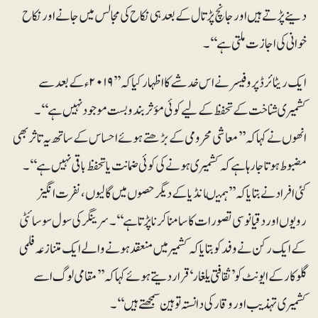
دینے پڑتے ہیں اور جانچ پڑتا ل کے بعد ہی نکاح کی مجالس میں جانے اور نکاح
خوانی کی اجازت ملتی ہے‘‘۔
ایک ریٹائرڈ پروفیسر نے اس خدشے کا اظہار کیا کہ ’’ ۲۰۱۹ء کے بعد سے
کشمیری شناخت کے تحفظ کے لیے کوئی مؤثر بندوبست موجود نہیں ہے‘‘۔
انھوں نے کہا کہ ’’معاشی محرومی کے بڑھتے ہوئے احساس کے ساتھ یہ تاثر بھی
مضبوط ہوتا جا رہا ہے کہ کشمیری ہونے کی کوئی ضمانت یا تحفظ باقی نہیں ہے‘‘۔
کئی افراد نے بتایا کہ ’’ہمیںانڈیا کے دیگر حصوں میں گالیوں، نفرت انگیز
رویوں اور دقیانوسی تصورات کا سامنا کرنا پڑتا ہے‘‘۔سرینگر کی سول سوسائٹی
کے ایک رکن نے وفد کو بتایا کہ کشمیر میں منعقد ہونے والے ایک متنازعہ فلمی
گلوکار کے ایونٹ کو ’ثقافتی یلغار‘ قرار دیتے ہوئے کہا کہ ’’مقامی لوگ اسے
کشمیری تہذیب اور وقار کی دانستہ توہین سمجھتے ہیں‘‘۔