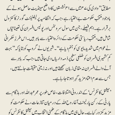
مطابق ’’وادی کی ۴۷میں سے ۴۱ نشستوں کا واضح مینڈیٹ حاصل ہونے کے
باوجود منتخب حکومت بے اختیار ہے، جب کہ انتظامیہ پر لیفٹیننٹ گورنر کا کنٹرول
برقرار ہے۔اہم فیصلے، جن میں سول سرونٹس اور پولیس افسران کی تعیناتیاں
شامل ہیں، منتخب ریاستی حکومت کے دائرہ اختیار سے باہر ہیں۔ اس طرزِ حکمرانی
نے عوام میں شدید مایوسی کو جنم دیا ہے‘‘۔ شہریوں نے گروپ کو بتایا کہ ’’بہت
کم کشمیری افسران کو ضلعی سطح پر ذمہ داریاں دی جاتی ہیں، جب کہ باہر سے
آنے والے افسران نہ مقامی زبان سمجھتے ہیں اور نہ زمینی حقیقت جانتے ہیں،
جس سے عدم اعتماد مزید گہرا ہوتا جارہا ہے۔
’نیشنل کانفرنس‘ کے اندرونی اختلافات، خاص طور پر عمر عبداللہ اور بڈگام سے
پارٹی کے رکن پارلیمنٹ آغا روح اللہ کے درمیان تنازعات، نے حکومت کو
مزید کمزور کیا ہے۔حال ہی میں بڈگام کے ضمنی انتخاب میں نیشنل کانفرنس کو