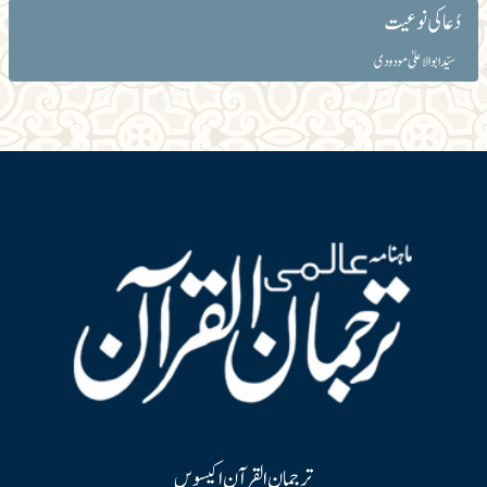
دُعا کی نوعیت
سیّد ابوالاعلیٰ مودودی
ترجمان القرآن اکیسویں