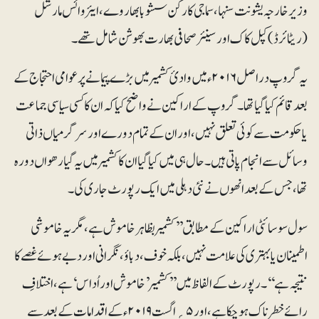
وزیر خارجہ یشونت سنہا، سماجی کارکن سشوبابھا ر وے، ایئر وائس مارشل
(ریٹائرڈ)کپل کاک اور سینئر صحافی بھارت بھوشن شامل تھے۔
یہ گروپ دراصل ۲۰۱۶ء میں وادیٔ کشمیر میں بڑے پیمانے پر عوامی احتجاج کے
بعد قائم کیا گیا تھا۔گروپ کے اراکین نے واضح کیا کہ ان کا کسی سیاسی جماعت
یا حکومت سے کوئی تعلق نہیں، اور ان کے تمام دورے اور سرگرمیاں ذاتی
وسائل سے انجام پاتی ہیں۔حال ہی میں کیا گیا ان کا کشمیر میں یہ گیارھواں دورہ
تھا، جس کے بعد انھوں نے نئی دہلی میں ایک رپورٹ جاری کی۔
سول سوسائٹی اراکین کے مطابق ’’کشمیر بظاہر خاموش ہے، مگر یہ خاموشی
اطمینان یا بہتری کی علامت نہیں، بلکہ خوف، دباؤ، نگرانی اور دبے ہوئے غصے کا
نتیجہ ہے‘‘۔ رپورٹ کے الفاظ میں ’’کشمیر ’خاموش اور اُداس‘ ہے، اختلافِ
رائے خطرناک ہو چکا ہے، اور ۵؍اگست ۲۰۱۹ء کے اقدامات کے بعد سے