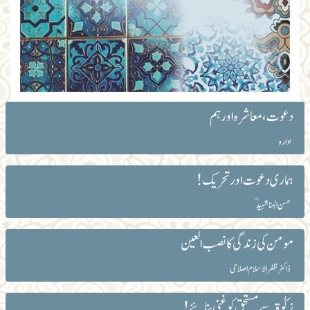
دعوت، معاشرہ اور ہم
ادارہ
ہماری دعوت اور تحریک!
حسن البنا شہیدؒ
مومن کی زندگی کا نصب العین
ڈاکٹر ظفرالاسلام اصلاحی
زکوٰۃ سے مستحق کو غنی بنائیے!