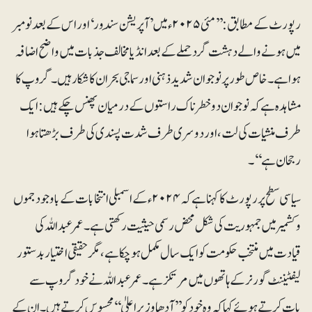
رپورٹ کے مطابق: ’’مئی ۲۰۲۵ء میں ’آپریشن سِندور‘ اور اس کے بعد نومبر
میں ہونے والے دہشت گرد حملے کے بعد انڈیا مخالف جذبات میں واضح اضافہ
ہوا ہے۔ خاص طور پر نوجوان شدید ذہنی اور سماجی بحران کا شکار ہیں۔ گروپ کا
مشاہدہ ہے کہ نوجوان دو خطرناک راستوں کے درمیان پھنس چکے ہیں: ایک
طرف منشیات کی لت، اور دوسری طرف شدت پسندی کی طرف بڑھتا ہوا
رجحان ہے‘‘۔
سیاسی سطح پر رپورٹ کا کہنا ہے کہ ۲۰۲۴ء کے اسمبلی انتخابات کے باوجود جموں
و کشمیر میں جمہوریت کی شکل محض رسمی حیثیت رکھتی ہے۔ عمر عبداللہ کی
قیادت میں منتخب حکومت کو ایک سال مکمل ہوچکا ہے، مگر حقیقی اختیار بدستور
لیفٹیننٹ گورنر کے ہاتھوں میں مرتکز ہے۔ عمر عبداللہ نے خود گروپ سے
بات کرتے ہوئے کہا کہ وہ خود کو ’’آدھا وزیر اعلیٰ‘‘ محسوس کرتے ہیں۔ ان کے