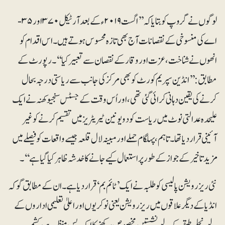
لوگوں نے گروپ کو بتایا کہ ’’اگست ۲۰۱۹ء کے بعد آرٹیکل ۳۷۰ اور ۳۵-
اے کی منسوخی کے نقصانات آج بھی تازہ محسوس ہوتے ہیں۔ اس اقدام کو
انھوں نے شناخت، عزت اور وقار کے نقصان سے تعبیر کیا‘‘۔ رپورٹ کے
مطابق: ’’انڈین سپریم کورٹ کو بھی مرکز کی جانب سے ریاستی درجہ بحال
کرنے کی یقین دہانی کرائی گئی تھی، اور اُس وقت کے جسٹس سنجیو کھنہ نے ایک
علیحدہ عدالتی نوٹ میں ریاست کو دو یونین ٹیریٹریز میں تقسیم کرنے کو غیر
آئینی قرار دیا تھا۔ تاہم، پہلگام حملے اور مبینہ لال قلعہ جیسے واقعات کو فیصلے میں
مزید تاخیر کے جواز کے طور پر استعمال کیے جانے کا خدشہ ظاہر کیا گیا ہے‘‘۔
نئی ریزرویشن پالیسی کو طلبہ نے ایک ’ٹائم بم‘قرار دیا ہے۔ ان کے مطابق گو کہ
انڈیا کے دیگر علاقوں میں ریزرویشن یعنی نوکریوں اور اعلیٰ تعلیمی اداروں کے