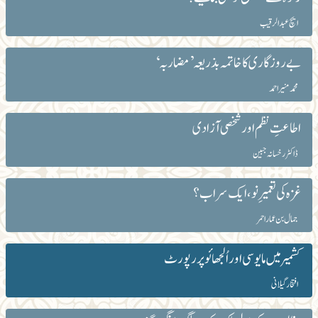
ایچ عبدالرقیب
بے روزگاری کا خاتمہ بذریعہ ’مضاربہ‘
محمد منیر احمد
اطاعتِ نظم اور شخصی آزادی
ڈاکٹر رخسانہ جبین
غزہ کی تعمیرِ نو، ایک سراب؟
جمال بن عمار احمر
کشمیر میں مایوسی اور اُلجھائو پر رپورٹ
افتخار گیلانی