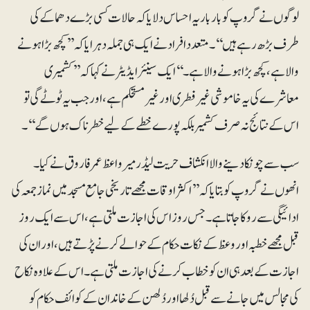
لوگوں نے گروپ کو بار بار یہ احساس دلایا کہ حالات کسی بڑے دھماکے کی
طرف بڑھ رہے ہیں‘‘۔ متعدد افراد نے ایک ہی جملہ دہرایا کہ ’’کچھ بڑا ہونے
والا ہے، کچھ بڑا ہونے والا ہے۔‘‘ایک سینئر ایڈیٹر نے کہا کہ ’’کشمیری
معاشرے کی یہ خاموشی غیر فطری اور غیر مستحکم ہے، اور جب یہ ٹوٹے گی تو
اس کے نتائج نہ صرف کشمیر بلکہ پورے خطے کے لیے خطرناک ہوں گے‘‘۔
سب سے چونکا دینے والا انکشاف حریت لیڈر میر واعظ عمر فاروق نے کیا۔
انھوں نے گروپ کو بتایا کہ ’’اکثر اوقات مجھے تاریخی جامع مسجد میں نماز جمعہ کی
ادائیگی سے روکا جاتا ہے۔ جس روز اس کی اجازت ملتی ہے، اس سے ایک روز
قبل مجھے خطبہ اور وعظ کے نکات حکام کے حوالے کرنے پڑتے ہیں، اور ان کی
اجازت کے بعد ہی ان کو خطاب کرنے کی اجازت ملتی ہے۔ اس کے علاوہ نکاح
کی مجالس میں جانے سے قبل دُلھا اور دُلھن کے خاندان کے کوائف حکام کو