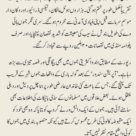
تقریباً مکمل طور پر ختم ہو گئی۔ ہزاروں ہوٹل مالکان، ٹیکسی ڈرائیور اور دکان دار
موسمِ سرما سے قبل اپنی بنیادی آمدنی سے محروم ہو گئے۔ سری نگر جموں ہائی
وے کی طویل بندش نے سیب کی معیشت کو شدید نقصان پہنچایا، اور صرف
پلوامہ منڈی میں نقصانات۲۰ بلین روپے سے تجاوز کر گئے۔
رپورٹ کے مطابق ہندو اکثریتی جموں میں بھی بیگانگی اور غصہ تیزی سے بڑھ
رہا ہے۔ ’آپریشن سِندور‘ کے بعد گولہ باری کے واقعات جموں شہر کے قریب
تک پہنچ گئے، جس کے باعث کئی خاندان عارضی طور پر ہماچل پردیش اور دہلی
منتقل ہوئے۔ بعض علاقوں میں مسلمانوں کے سماجی بائیکاٹ کی اطلاعات بھی
سامنے آئی ہیں۔ جموں کے ایک دانش ور نے گروپ کو بتایا کہ وہ بھی خود کو
ایک مقبوضہ کالونی کی طرح محسوس کرتے ہیں کیونکہ منصوبہ بندی میں جموں کا
کوئی واضح مقام نظر نہیں آتا۔