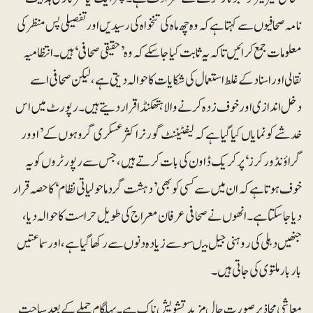
نامہ صحافیوں سے کہتا ہے کہ وہ چھ ماہ کی تنخواہ کی رسیدیں اور تفصیلی پس منظر کی
معلومات جمع کرائیں تاکہ یہ ثابت کیا جا سکے کہ وہ ’حقیقی صحافی‘ ہیں۔ انتظامیہ
نقالی اور اسناد کے غلط استعمال کی شکایات کا حوالہ دیتی ہے، لیکن صحافی اسے
دخل اندازی اور خوف زدہ کرنے والا ہتھکنڈا قرار دیتے ہیں۔رپورٹ میں اس
خدشے کو نمایاں کیا گیا ہے کہ لیفٹیننٹ گورنر اکثر عسکری گروہوں کے ’اوور
گراؤنڈ ورکرز‘ پر کریک ڈاون کی بات کرتے ہیں، جس سے رپورٹروں کو یہ
خوف ہوتا ہے کہ ان میں سے کسی کو بھی ’دہشت گرد ماحولیاتی نظام‘ کا حصہ قرار
دیا جاسکتا ہے۔انھوں نے صحافی عرفان معراج کی طویل حراست کا حوالہ دیا،
جنھیں دہلی کی روہنی جیل میںسوسے زیادہ دنوں سے رکھا گیا ہے، اور سماعتیں
بار بار ملتوی کی جاتی ہیں۔
معاشی محاذ پر صورتِ حال مزید تشویش ناک ہے۔ پہلگام حملے کے بعد سیاحت