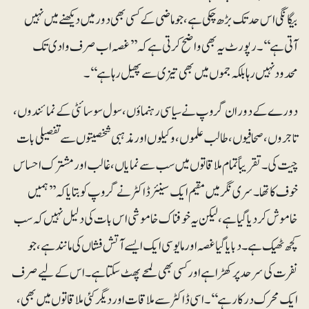
بیگانگی اس حد تک بڑھ چکی ہے، جو ماضی کے کسی بھی دور میں دیکھنے میں نہیں
آتی ہے‘‘۔ رپورٹ یہ بھی واضح کرتی ہے کہ ’’غصہ اب صرف وادی تک
محدود نہیں رہا بلکہ جموں میں بھی تیزی سے پھیل رہا ہے‘‘۔
دورے کے دوران گروپ نے سیاسی رہنماؤں، سول سوسائٹی کے نمائندوں،
تاجروں، صحافیوں، طالب علموں، وکیلوں اور مذہبی شخصیتوں سے تفصیلی بات
چیت کی۔ تقریباً تمام ملاقاتوں میں سب سے نمایاں، غالب اور مشترک احساس
خوف کا تھا۔ سری نگر میں مقیم ایک سینئر ڈاکٹر نے گروپ کو بتایا کہ ’’ہمیں
خاموش کر دیا گیا ہے، لیکن یہ خوفناک خاموشی اس بات کی دلیل نہیں کہ سب
کچھ ٹھیک ہے۔ دبایا گیا غصہ اور مایوسی ایک ایسے آتش فشاں کی مانند ہے، جو
نفرت کی سرحد پر کھڑا ہے اور کسی بھی لمحے پھٹ سکتا ہے۔ اس کے لیے صرف
ایک محرک درکار ہے‘‘۔اسی ڈاکٹر سے ملاقات اور دیگر کئی ملاقاتوں میں بھی،