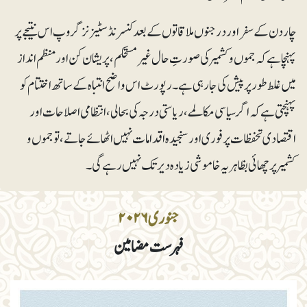
چار دن کے سفر اور درجنوں ملاقاتوں کے بعد کنسرنڈ سٹیزنز گروپ اس نتیجے پر
پہنچا ہے کہ جموں و کشمیر کی صورتِ حال غیر مستحکم، پریشان کن اور منظم انداز
میں غلط طور پر پیش کی جا رہی ہے۔ رپورٹ اس واضح انتباہ کے ساتھ اختتام کو
پہنچتی ہے کہ اگر سیاسی مکالمے، ریاستی درجہ کی بحالی، انتظامی اصلاحات اور
اقتصادی تحفظات پر فوری اور سنجیدہ اقدامات نہیں اٹھائے جاتے، تو جموں و
کشمیر پر چھائی بظاہر یہ خاموشی زیادہ دیر تک نہیں رہے گی۔
جنوری ۲۰۲۶
فہرست مضامین