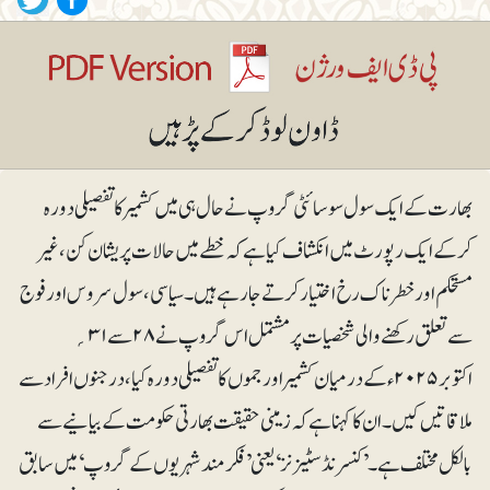
بھارت کے ایک سول سوسائٹی گروپ نے حال ہی میں کشمیر کا تفصیلی دورہ
کرکے ایک رپورٹ میں انکشاف کیا ہے کہ خطے میں حالات پریشان کن، غیر
مستحکم اور خطرناک رخ اختیار کرتے جا رہے ہیں۔ سیاسی، سول سروس اور فوج
سے تعلق رکھنے والی شخصیات پر مشتمل اس گروپ نے ۲۸ سے ۳۱؍
اکتوبر ۲۰۲۵ء کے درمیان کشمیر اور جموں کا تفصیلی دورہ کیا، درجنوں افراد سے
ملاقاتیں کیں۔ ان کا کہنا ہے کہ زمینی حقیقت بھارتی حکومت کے بیانیے سے
بالکل مختلف ہے۔ ’کنسرنڈ سٹیزنز‘ یعنی ’فکر مند شہریوں کے گروپ‘ میں سابق