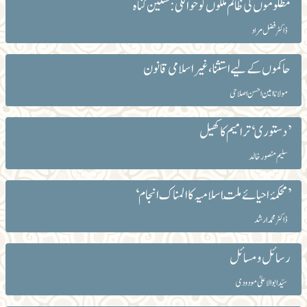
مظلوموں کی ظالم ملکوں کو حوالگی: سنگین گناہ
ڈاکٹر فضل مراد
حاکموں کے لیے استثنا ، غیراسلامی قانون
مولانا امین احسن اصلاحی
’دستوری‘ ترامیم کا کھیل
سلیم منصور خالد
’محکمۂ احیائے ملّت اسلامیہ کا المناک انجام‘
ڈاکٹر محمد ارشد
رسائل و مسائل
سیّد ابوالاعلیٰ مودودی