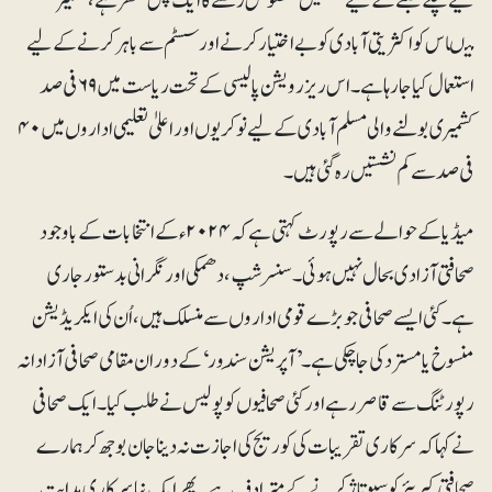
لیے نچلے طبقے کے لیے نشستیں مخصوص رکھنے کا ایک پس منظرہے، کشمیر
میںاس کو اکثریتی آبادی کو بے اختیار کرنے اور سسٹم سے باہر کرنے کے لیے
استعمال کیا جارہا ہے۔ اس ریزرویشن پالیسی کے تحت ریاست میں ۶۹فی صد
کشمیری بولنے والی مسلم آبادی کے لیے نوکریوں اور اعلیٰ تعلیمی اداروں میں ۴۰
فی صد سے کم نشستیں رہ گئی ہیں۔
میڈیا کے حوالے سے رپورٹ کہتی ہے کہ ۲۰۲۴ء کے انتخابات کے باوجود
صحافتی آزادی بحال نہیں ہوئی۔ سنسرشپ، دھمکی اور نگرانی بدستور جاری
ہے۔کئی ایسے صحافی جو بڑے قومی اداروں سے منسلک ہیں، اُن کی ایکریڈیشن
منسوخ یا مسترد کی جا چکی ہے۔ ’آپریشن سِندور‘ کے دوران مقامی صحافی آزادانہ
رپورٹنگ سے قاصر رہے اور کئی صحافیوں کو پولیس نے طلب کیا۔ ایک صحافی
نے کہا کہ سرکاری تقریبات کی کوریج کی اجازت نہ دیناجان بوجھ کر ہمارے
صحافتی کیریئر کو سبوتاژ کرنے کے مترادف ہے۔ پھر ایک نیا سرکاری ہدایت