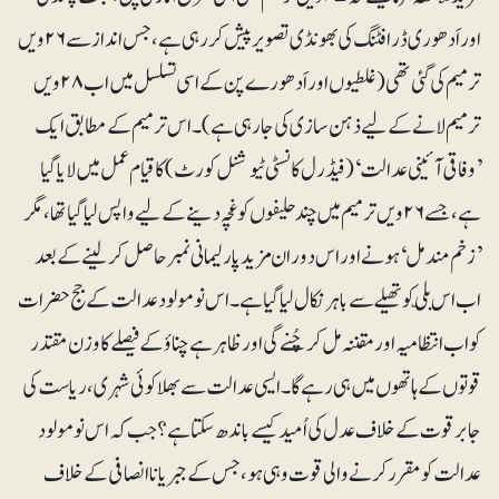
اور اَدھوری ڈرافٹنگ کی بھونڈی تصویر پیش کر رہی ہے، جس انداز سے ۲۶ویں
ترمیم کی گئی تھی (غلطیوں اور اَدھورے پن کے اسی تسلسل میں اب ۲۸ویں
ترمیم لانے کے لیے ذہن سازی کی جارہی ہے)۔ اس ترمیم کے مطابق ایک
’وفاقی آئینی عدالت‘ (فیڈرل کانسٹی ٹیوشنل کورٹ) کا قیام عمل میں لایا گیا
ہے، جسے ۲۶ویں ترمیم میں چند حلیفوں کو غچہ دینے کے لیے واپس لیا گیا تھا، مگر
’زخم مندمل‘ ہونے اور اس دوران مزید پارلیمانی نمبر حاصل کرلینے کے بعد
اب اس بلّی کو تھیلے سے باہر نکال لیا گیا ہے۔ اس نومولود عدالت کے جج حضرات
کو اب انتظامیہ اور مقننہ مل کر چُنے گی اور ظاہر ہے چناؤ کے فیصلے کا وزن مقتدر
قوتوں کے ہاتھوں میں ہی رہے گا۔ ایسی عدالت سے بھلا کوئی شہری، ریاست کی
جابرقوت کے خلاف عدل کی اُمید کیسے باندھ سکتا ہے؟ جب کہ اس نومولود
عدالت کو مقرر کرنے والی قوت وہی ہو، جس کے جبر یا ناانصافی کے خلاف