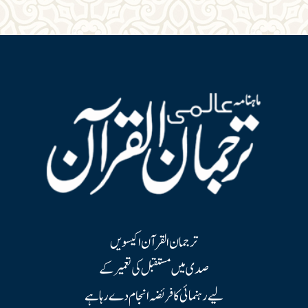
ترجمان القرآن اکیسویں
صدی میں مستقبل کی تعمیر کے
لیے رہنمائی کا فریضہ انجام دے رہا ہے