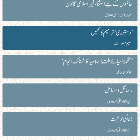
حاکموں کے لیے استثنا ، غیراسلامی قانون
مولانا امین احسن اصلاحی
’دستوری‘ ترامیم کا کھیل
سلیم منصور خالد
’محکمۂ احیائے ملّت اسلامیہ کا المناک انجام‘
ڈاکٹر محمد ارشد
رسائل و مسائل
سیّد ابوالاعلیٰ مودودی
دُعا کی نوعیت
سیّد ابوالاعلیٰ مودودی