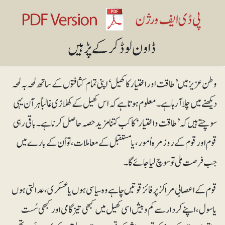
وطن عزیز میں ’طاقت اور اختیار کا کھیل‘ اپنی تمام کثافتوں کے ساتھ لمحہ بہ لمحہ
دیکھنے میں چلاآرہا ہے۔ معلوم ہوتا ہے کہ اس کھیل کے کھلاڑی غالباً ہرآن یہی
سوچتے ہیں کہ ’طاقت و اختیار‘ کا کب کتنا مزید حصہ حاصل کرنا ہے۔ باقی رہی
قوم اور قوم کے روزمرہ اُمور، یا مستقبل کے معاملات، تو اُن کے بارے میں
جب فرصت ملی تو سوچ لیا جائے گا۔
قوم کے اعصابی مراکز پر فائز قوتیں چاہے وہ سیاسی ہوں یا عسکری، عدالتی ہوں
یا سول، اپنے کردار سے کم و بیش اسی کھیل میں کبھی تیزگامی اور کبھی سُست