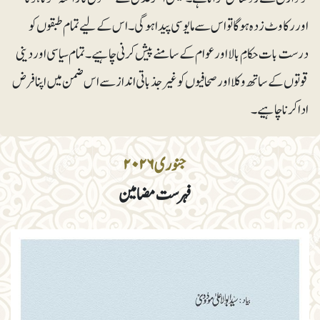
اور رکاوٹ زدہ ہوگا تواس سے مایوسی پیدا ہوگی۔ اس کے لیے تمام طبقوں کو
درست بات حکامِ بالا اور عوام کے سامنے پیش کرنی چاہیے۔تمام سیاسی اور دینی
قوتوں کے ساتھ وکلا اور صحافیوں کو غیرجذباتی انداز سے اس ضمن میں اپنا فرض
ادا کرنا چاہیے۔
جنوری ۲۰۲۶
فہرست مضامین