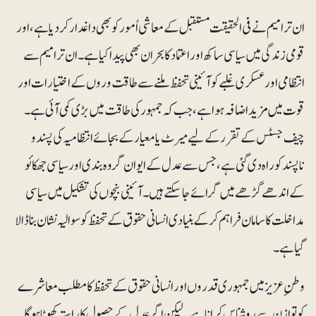
ان ترامیم نے فی الحقیقت مستقبل کے معاشی اُمور کو بھی داغدار کر دیا ہے، اور
قومی زندگی میں سیاسی ساکھ اور اعتماد کا بحران بھی پیدا کیا ہے۔ ان ترامیم سے
انتظامی اور عسکری غلبے کو آئینی تحفظ ملنے سے طاقت وروں کے اختیارات اور
قوت میں مزید اضافہ ہواہے، جب کہ جمہور کی طاقت میں بڑی کمی آئی ہے۔
چیف جسٹس کے تقرر کے لیے میرٹ یا معیار کے بجائے انتظامیہ کی پسند و
ناپسند کو راہ دی گئی ہے، جس سے عدل کے ایوان گروہ بندی اور سیاسی جھکائو
کے اندھے گڑھے میں گرائے جاسکتے ہیں۔ آئینی بنچوں کی تشکیل میں سیاسی
مداخلت کا سامان فراہم کرکے بنیادی انسانی حقوق کے تحفظ کو سوالیہ نشان بنا ڈالا
گیا ہے۔
وطنِ عزیز میں جمہوری قدروں اور انسانی حقوق کے تحفظ کا مطلب معاشرے
کو توازن سے روشناس کرانا ہے۔ لیکن اگر عدل کے حصول کا راستہ کھوٹا ہوگا