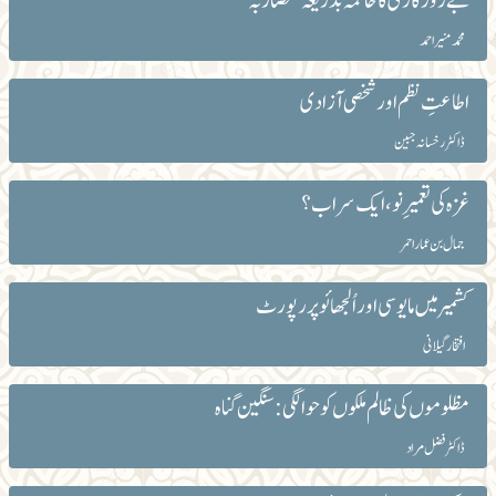
بے روزگاری کا خاتمہ بذریعہ ’مضاربہ‘
محمد منیر احمد
اطاعتِ نظم اور شخصی آزادی
ڈاکٹر رخسانہ جبین
غزہ کی تعمیرِ نو، ایک سراب؟
جمال بن عمار احمر
کشمیر میں مایوسی اور اُلجھائو پر رپورٹ
افتخار گیلانی
مظلوموں کی ظالم ملکوں کو حوالگی: سنگین گناہ
ڈاکٹر فضل مراد