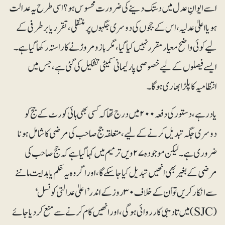
اسے ایوانِ عدل میں دستک دینے کی ضرورت محسوس ہو؟ اسی طرح یہ عدالت
ہو یا اعلیٰ عدلیہ، اس کے ججوں کی دوسری جگہوں پر منتقلی، تقرر یا برطرفی کے
لیے کوئی واضح معیار مقرر نہیں کیا گیا، مگر بازو مروڑنے کا راستہ رکھا گیا ہے۔
ایسے فیصلوں کے لیے خصوصی پارلیمانی کمیٹی تشکیل کی گئی ہے، جس میں
انتظامیہ کا پلڑا بھاری ہوگا۔
یاد رہے، دستور کی دفعہ ۲۰۰ میں درج تھا کہ کسی بھی ہائی کورٹ کے جج کو
دوسری جگہ تبدیل کرنے کے لیے، متعلقہ جج صاحب کی مرضی کا شامل ہونا
ضروری ہے۔ لیکن موجودہ ۲۷ویں ترمیم میں کہا گیا ہے کہ جج صاحب کی
مرضی کے بغیر بھی انھیں تبدیل کیا جاسکے گا، اور اگر وہ یہ حکم یا ہدایت ماننے
سے انکار کریں تو اُن کے خلاف ۳۰ روز کے اندر ’اعلیٰ عدالتی کونسل‘
(SJC) میں تادیبی کارروائی ہوگی، اور انھیں کام کرنے سے منع کردیا جائے