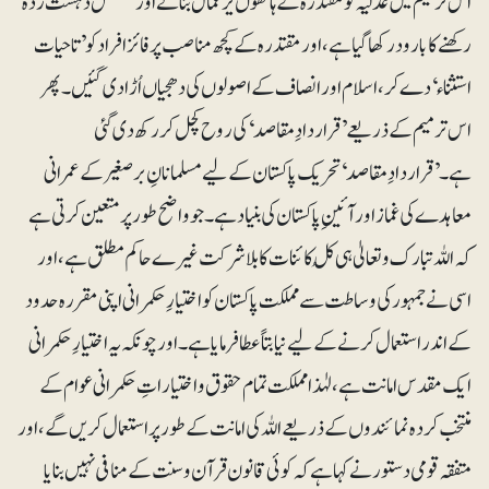
اس ترمیم میں عدلیہ کو مقتدرہ کے ہاتھوں یرغمال بنانے اور مسلسل دہشت زدہ
رکھنے کا بارود رکھا گیا ہے، اور مقتدرہ کے کچھ مناصب پر فائز افراد کو ’تاحیات
استثناء‘ دے کر، اسلام اور انصاف کے اصولوں کی دھجیاں اُڑا دی گئیں۔ پھر
اس ترمیم کے ذریعے ’قراردادِ مقاصد‘ کی روح کچل کر رکھ دی گئی
ہے۔’قراردادِ مقاصد‘ تحریک پاکستان کے لیے مسلمانانِ برصغیر کے عمرانی
معاہدے کی غماز اور آئینِ پاکستان کی بنیاد ہے۔جو واضح طور پر متعین کرتی ہے
کہ اللہ تبارک و تعالیٰ ہی کُل کائنات کا بلاشرکت غیرے حاکم مطلق ہے، اور
اسی نے جمہور کی وساطت سے مملکت پاکستان کو اختیارِ حکمرانی اپنی مقررہ حدود
کے اندر استعمال کرنے کے لیے نیابتاً عطا فرمایا ہے۔اور چونکہ یہ اختیارِ حکمرانی
ایک مقدس امانت ہے، لہٰذا مملکت تمام حقوق و اختیاراتِ حکمرانی عوام کے
منتخب کردہ نمائندوں کے ذریعے اللہ کی امانت کے طور پر استعمال کریں گے، اور
متفقہ قومی دستور نے کہا ہےکہ کوئی قانون قرآن و سنت کے منافی نہیں بنایا