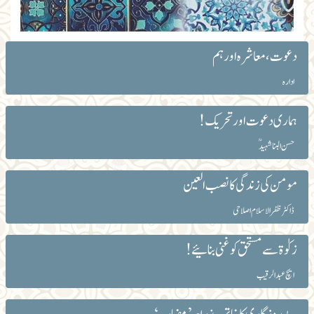
دعوت، معاشرہ اور ہم
ادارہ
ہماری دعوت اور تحریک!
حسن البنا شہیدؒ
مومن کی زندگی کا نصب العین
ڈاکٹر ظفرالاسلام اصلاحی
زکوٰۃ سے مستحق کو غنی بنائیے!
ایچ عبدالرقیب