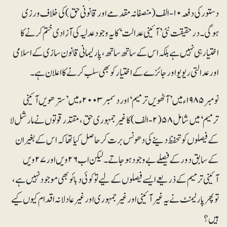
دستور کی دفعہ ۱۰-الف (منصفانہ مقدمے اور قانونی حق) کی خلاف ورزی
ہوگی۔درحقیقت نئی ’آئینی عدالت‘ کا یہ وجود عدلیہ کی آزادی ختم کرنے کا
اختیار ہی نہیں ہے بلکہ اس کے ساتھ ساتھ، پارلیمانی قانون سازی کے اسلامی
اور عدالتی ریویو اور جائزے کے اختیار کو بھی سلب کرنے کا اعلان ہے۔
نومبر ۱۹۸۵ء میں ’آٹھویں ترمیم‘ اور دسمبر۲۰۰۳ء میں ’سترھویں آئینی
ترمیم‘ میں شامل ۵۸(۲-الف) کا غیرجمہوری حق، مقتدر قوتوں نے مارشل لا
کے فیصلوں کو تحفظ دینے کی دھونس برت کر حاصل کیا تھا کہ اس کے بغیر ان
کے سابق دور کے فیصلے بے وجود ہوجاتے۔ لیکن اب ۲۶ویں اور ۲۷ویں
آئینی ترمیم کے ذریعے ایسے فیصلوں کے لیے تو کوئی دبائو بھی موجود نہیں ہے،
تو پھر پارلیمنٹ نے یہ غیرآئینی اور غیر جمہوری اور غیر عادلانہ اقدام کیوں کیے
ہیں؟