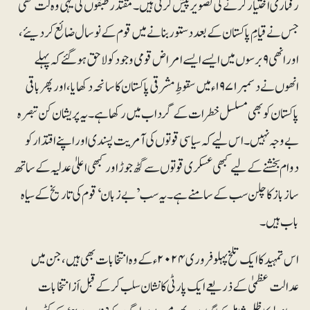
رفتاری اختیار کرنے کی تصویر پیش کرتی ہیں۔ مقتدر طبقوں کی یہی وہ لَت تھی
جس نے قیامِ پاکستان کے بعد دستور بنانے میں قوم کے نوسال ضائع کردیئے،
اور انھی ۹برسوں میں ایسے ایسے امراض قومی وجود کو لاحق ہوگئے کہ پہلے
انھوں نے دسمبر۱۹۷۱ء میں سقوطِ مشرقی پاکستان کا سانحہ دکھایا، اور پھر باقی
پاکستان کو بھی مسلسل خطرات کے گرداب میں رکھا ہے۔ یہ پریشان کن تبصرہ
بے وجہ نہیں۔ اس لیے کہ سیاسی قوتوں کی آمریت پسندی اور اپنے اقتدار کو
دوام بخشنے کے لیے کبھی عسکری قوتوں سے گٹھ جوڑ اور کبھی اعلیٰ عدلیہ کے ساتھ
سازباز کا چلن سب کے سامنے ہے۔ یہ سب ’بے زبان‘ قوم کی تاریخ کے سیاہ
باب ہیں۔
اس تمہید کا ایک تلخ پہلو فروری۲۰۲۴ء کے وہ انتخابات بھی ہیں، جن میں
عدالت عظمیٰ کے ذریعے ایک پارٹی کا نشان سلب کرکے قبل اَز انتخابات