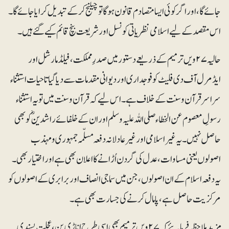
جائے گا، اور اگر کوئی ایسا متصادم قانون ہوگا تو چیلنج کرکے تبدیل کرایا جائے گا۔
اس مقصد کے لیے اسلامی نظریاتی کونسل اور شریعت بنچ قائم کیے گئے ہیں۔
حالیہ ۲۷ویں ترمیم کے ذریعے دستور میں صدرِ مملکت، فیلڈ مارشل اور
ایڈمرل آف دی فلیٹ کو فوجداری اور دیوانی مقدمات سے دیا گیا تاحیات استثناء
سراسر قرآن و سنت کے خلاف ہے۔ اس لیے کہ قرآن و سنت میں تویہ استثناء
رسولِ معصوم عن الخطاء صلی اللہ علیہ وسلم اور ان کے خلفائے راشدینؓ کو بھی
حاصل نہیں۔یہ غیر اسلامی اور غیر عادلانہ دفعہ مسلّمہ جمہوری و مہذب
اصولوں یعنی مساوات، عدل کی گردن اُڑانے کا اعلان بھی ہے اور اختیار بھی۔
یہ دفعہ اسلام کے ان اصولوں، جن میں سماجی انصاف اور برابری کے اصولوں کو
مرکزیت حاصل ہے، پامال کرنے کی جسارت بھی ہے۔
مزید ملاحظہ فرمایئے کہ ۲۷ویں ترمیم بھی اسی طرح اناڑی پن، عجلت پسندی