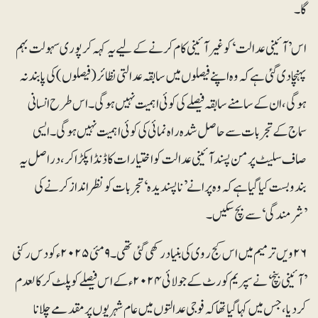
گا۔
اس ’آئینی عدالت‘ کو غیرآئینی کام کرنے کے لیے یہ کہہ کر پوری سہولت بہم
پہنچا دی گئی ہے کہ وہ اپنے فیصلوں میں سابقہ عدالتی نظائر (فیصلوں) کی پابند نہ
ہوگی، ان کے سامنے سابقہ فیصلے کی کوئی اہمیت نہیں ہوگی۔ اس طرح انسانی
سماج کے تجربات سے حاصل شدہ راہ نمائی کی کوئی اہمیت نہیں ہوگی۔ ایسی
صاف سلیٹ پر من پسند آئینی عدالت کو اختیارات کا ڈنڈا پکڑا کر، دراصل یہ
بندوبست کیا گیا ہے کہ وہ پرانے ’ناپسندیدہ‘ تجربات کو نظرانداز کرنے کی
’شرمندگی‘ سے بچ سکیں۔
۲۶ویں ترمیم میں اس کج روی کی بنیاد رکھی گئی تھی۔ ۹مئی ۲۰۲۵ء کو دس رکنی
’آئینی بنچ‘ نے سپریم کورٹ کے جولائی ۲۰۲۴ء کے اس فیصلے کو پلٹ کر کالعدم
کردیا، جس میں کہا گیا تھا کہ فوجی عدالتوں میں عام شہریوں پر مقدمے چلانا