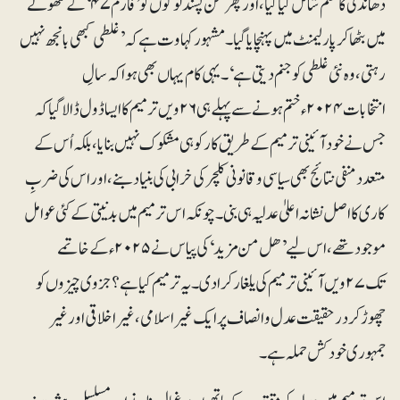
دھاندلی کا ظلم شامل کیا گیا، اور پھر من پسند لوگوں کو ’فارم ۴۷‘کے کٹھولے
میں بٹھا کر پارلیمنٹ میں پہنچایا گیا۔ مشہور کہاوت ہے کہ ’غلطی کبھی بانجھ نہیں
رہتی، وہ نئی غلطی کو جنم دیتی ہے‘۔ یہی کام یہاں بھی ہوا کہ سالِ
انتخابات ۲۰۲۴ء ختم ہونے سے پہلے ہی ۲۶ویں ترمیم کا ایسا ڈول ڈالا گیا کہ
جس نے خود آئینی ترمیم کے طریق کار کو ہی مشکوک نہیں بنایا، بلکہ اُس کے
متعدد منفی نتائج بھی سیاسی و قانونی کلچر کی خرابی کی بنیاد بنے، اور اس کی ضربِ
کاری کا اصل نشانہ اعلیٰ عدلیہ ہی بنی۔ چونکہ اس ترمیم میں بدنیتی کے کئی عوامل
موجود تھے، اس لیے ’ھل من مزید‘ کی پیاس نے ۲۰۲۵ء کے خاتمے
تک ۲۷ویں آئینی ترمیم کی یلغار کرادی۔ یہ ترمیم کیا ہے؟جزوی چیزوں کو
چھوڑ کر درحقیقت عدل و انصاف پر ایک غیراسلامی، غیراخلاقی اور غیر
جمہوری خودکش حملہ ہے۔