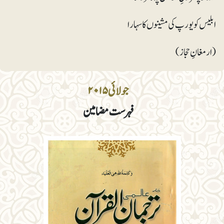
ابلیس کو یورپ کی مشینوں کا سہارا
(ارمغانِ حجاز)
جولائی ۲۰۱۵
فہرست مضامین