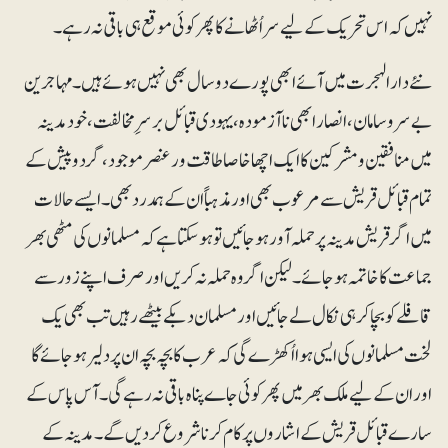
نہیں کہ اس تحریک کے لیے سر اُٹھانے کا پھر کوئی موقع ہی باقی نہ رہے۔
نئے دارالہجرت میں آئے ابھی پورے دو سال بھی نہیں ہوئے ہیں۔ مہاجرین
بے سروسامان، انصار ابھی ناآزمودہ، یہودی قبائل برسرِ مخالفت، خود مدینہ
میں منافقین و مشرکین کا ایک اچھا خاصا طاقت ور عنصر موجود، گردوپیش کے
تمام قبائل قریش سے مرعوب بھی اور مذہباً ان کے ہمدرد بھی۔ ایسے حالات
میں اگر قریش مدینہ پر حملہ آور ہوجائیں تو ہوسکتا ہے کہ مسلمانوں کی مٹھی بھر
جماعت کا خاتمہ ہوجائے۔ لیکن اگر وہ حملہ نہ کریں اور صرف اپنے زور سے
قافلے کو بچاکر ہی نکال لے جائیں اور مسلمان دبکے بیٹھے رہیں تب بھی یک
لخت مسلمانوں کی ایسی ہوا اُکھڑے گی کہ عرب کا بچہ بچہ ان پر دلیر ہوجائے گا
اور ان کے لیے ملک بھر میں پھر کوئی جاے پناہ باقی نہ رہے گی۔ آس پاس کے
سارے قبائل قریش کے اشاروں پر کام کرنا شروع کردیں گے۔ مدینہ کے