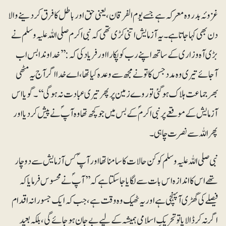
غزوئہ بدر وہ معرکہ ہے جسے یوم الفرقان، یعنی حق اور باطل کا فرق کردینے والا
دن بھی کہا جاتا ہے۔ یہ آزمایش اتنی کڑی تھی کہ نبی اکرم صلی اللہ علیہ وسلم نے
بڑی آہ و زاری کے ساتھ اپنے رب کو پکارا اور فریاد کی کہ: ’’خداوندا بس اب
آجائے تیری وہ مدد جس کا تو نے مجھ سے وعدہ کیا تھا، اے خدا اگر آج یہ مٹھی
بھر جماعت ہلاک ہوگئی تو روے زمین پر پھر تیری عبادت نہ ہوگی‘‘۔ گویااس
آزمایش کے موقعے پر نبی اکرمؐ کے بس میں جو کچھ تھا وہ آپؐ نے پیش کر دیا اور
پھر اللہ سے نصرت چاہی۔
نبی صلی اللہ علیہ وسلم کو کن حالات کا سامنا تھا اور آپؐ کس آزمایش سے دوچار
تھے اس کا اندازہ اس بات سے لگایا جاسکتا ہے کہ’’ آپؐ نے محسوس فرمایاکہ
فیصلے کی گھڑی آپہنچی ہے اور یہ ٹھیک وہ وقت ہے، جب کہ ایک جسورانہ اقدام
اگر نہ کرڈالا یا تو تحریکِ اسلامی ہمیشہ کے لیے بے جان ہوجائے گی، بلکہ بعید