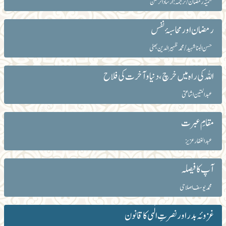
سمیّہ رمضان/ترجمہ: ارشاد الرحمن
رمضان اور محاسبۂ نفس
حسن البنا شہید /محمد ظہیرالدین بھٹی
اللہ کی راہ میں خرچ ،دنیا و آخرت کی فلاح
عبدالمتین اشاعتی
مقامِ عبرت
عبد الغفار عزیز
آپ کا فیصلہ
محمد یوسف اصلاحی
غزوئہ بدر اور نصرتِ الٰہی کا قانون