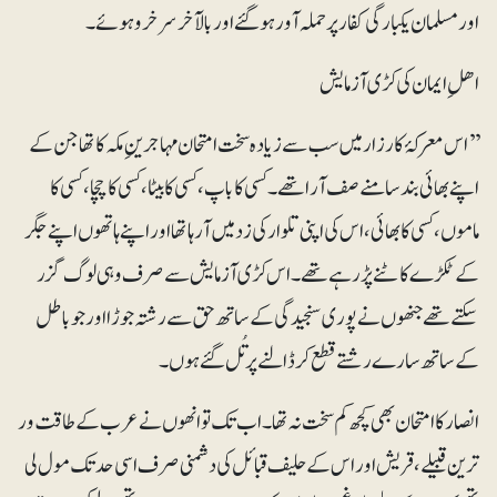
اور مسلمان یکبارگی کفار پر حملہ آور ہوگئے اور بالآخر سرخرو ہوئے۔
اھلِ ایمان کی کڑی آزمایش
’’اس معرکۂ کارزار میں سب سے زیادہ سخت امتحان مہاجرینِ مکہ کا تھا جن کے
اپنے بھائی بند سامنے صف آرا تھے۔ کسی کا باپ، کسی کا بیٹا، کسی کا چچا، کسی کا
ماموں، کسی کا بھائی، اس کی اپنی تلوار کی زد میں آرہا تھا اور اپنے ہاتھوں اپنے جگر
کے ٹکڑے کاٹنے پڑ رہے تھے۔ اس کڑی آزمایش سے صرف وہی لوگ گزر
سکتے تھے جنھوں نے پوری سنجیدگی کے ساتھ حق سے رشتہ جوڑا اور جو باطل
کے ساتھ سارے رشتے قطع کر ڈالنے پر تُل گئے ہوں۔
انصار کا امتحان بھی کچھ کم سخت نہ تھا۔ اب تک تو انھوں نے عرب کے طاقت ور
ترین قبیلے، قریش اور اس کے حلیف قبائل کی دشمنی صرف اسی حد تک مول لی