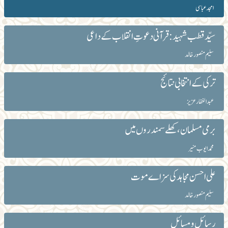
امجد عباسی
سیّد قطب شہید:قرآنی دعوتِ انقلاب کے داعی
سلیم منصور خالد
ترکی کے انتخابی نتائج
عبد الغفار عزیز
برمی مسلمان، کھلے سمندروں میں
محمد ایوب منیر
علی احسن مجاہد کی سزاے موت
سلیم منصور خالد
رسائل و مسائل