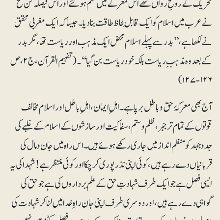
تحریک کے روحِ رواں تھے اس معرکے میں ختم ہوگئے اور اس فیصلہ کن فتح
نے عرب میں اسلام کو ایک قابلِ لحاظ طاقت بنا دیا۔ جیساکہ ایک مغربی محقق
نے لکھا ہے، ’’بدر سے پہلے اسلام محض ایک مذہب اور ریاست تھا، مگر بدر
کے بعدوہ مذہب ِ ریاست بلکہ خود ریاست بن گیا‘‘۔ (تفہیم القرآن، ج۲،ص
۱۲۶-۱۲۷)
آج بھی معرکۂ حق و باطل برپا ہے۔ اہلِ ایمان، اہلِ باطل اور اسلام مخالف
قوتوں کے تمام تر جبر، ظلم و ستم، سفاکیت اور سازشوں کے اسلام کے غلبے کی
جدوجہد کو منظم انداز میں جاری رکھے ہوئے ہیں۔ اس راہ میں جان و مال کی
قربانیاں دے رہے ہیں، کوئی اپنی نذر پوری کرچکا اور کوئی منتظر ہے! شہدا کی یہ
ایسی فصل ہے جو ایک طرف شہادتِ حق کے علَم برداروں کی ہے جو حق کی
گواہی دے رہے ہیں، اور دوسری طرف اپنی جان راہِ خدا میں لٹاکر شہادت کی