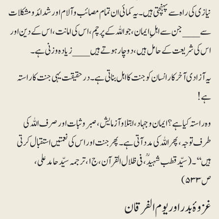
نیازی کی راہ سے پہنچتی ہیں۔ یہ کمائی ان تمام مصائب و آلام اور شدائد و مشکلات
سے___ جن سے اہلِ ایمان، جو اللہ کے پرچم، اس کی امانت، اس کے دین اور
اس کی شریعت کے حامل ہیں، دوچار ہوتے ہیں___ زیادہ وزنی ہے۔
یہ آزادی آخرکار انسان کو جنت کا اہل بناتی ہے۔ درحقیقت یہی جنت کا راستہ
ہے!
وہ راستہ کیا ہے؟ ایمان وجہاد، ابتلا و آزمایش، صبروثبات اور صرف اللہ کی
طرف توجہ، پھر اللہ کی مدد آتی ہے۔ پھر جنت اور اس کی نعمتیں استقبال کرتی
ہیں‘‘۔(سیّد قطب شہیدؒ، فی ظلال القرآن، ج۱، ترجمہ سیّد حامد علی،
ص ۵۳۳)
غزوۂ بدر اور یوم الفرقان