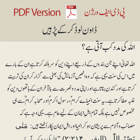
اللہ کی مدد کب آتی ہے؟
اللہ تعالیٰ اپنے جن بندوں کے ذریعے اپنے دین کو سربلند کرتا ہے ان کے بارے
میں اس کی سنت یہی ہے کہ وہ انھیں آزمایش کی بھٹی سے گزار کر ان کی تربیت
کرتا ہے اور کندن بناتا ہے اور اپنی مدد و نصرت سے بالآخر ان کے ہاتھوں دین کو
غلبہ عطا کرتا ہے۔ یہ سنت انبیاے کرام ؑ، رسولِ اکرمؐ اور صحابہ کرامؓ سے ہی
مخصوص نہیں ہے بلکہ تمام اہلِ ایمان کے لیے عام ہے۔ یہی وجہ ہے کہ
مصائب و آلام سے پریشان ہوکر انبیا اور اہلِ ایمان پکار اُٹھتے ہیں:
مَتٰی
’’اللہ کی مدد کب آئے
نَصْرُ اللّٰہِ (البقرہ ۲:۲۱۴)