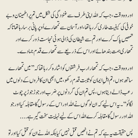
اور وہ وقت، جب کہ اللہ اپنی طرف سے غنودگی کی شکل میں تم پر اطمینان و بے
خوفی کی کیفیت طاری کر رہاتھا ، اور آسمان سے تمھارے اُوپر پانی برسا رہا تھا تاکہ
تمھیں پاک کرے اور تم سے شیطان کی ڈالی ہوئی نجاست دُور کرے اور
تمھاری ہمت بندھائے اور اس کے ذریعے سے تمھارے قدم جما دے۔
اور وہ وقت، جب کہ تمھارا رب فرشتوں کو اشارہ کر رہا تھا کہ ’’میں تمھارے
ساتھ ہوں، تم اہلِ ایمان کو ثابت قدم رکھو، میں ابھی ان کافروں کے دلوں میں
رعب ڈالے دیتا ہوں، پس تم ان کی گردنوں پر ضرب اور جوڑجوڑ پر چوٹ
لگائو‘‘۔یہ اس لیے کہ ان لوگوں نے اللہ اور اس کے رسولؐ کا مقابلہ کیا اور جو
اللہ اور رسولؐ کا مقابلہ کرے اللہ اس کے لیے نہایت سخت گیر ہے....
پس حقیقت یہ ہے کہ تم نے انھیں قتل نہیں کیا بلکہ اللہ نے ان کو قتل کیا اور تو