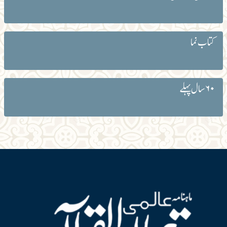
کتاب نما
۶۰ سال پہلے