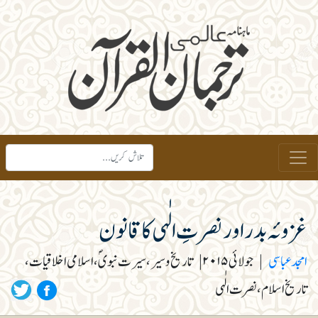
غزوئہ بدر اور نصرتِ الٰہی کا قانون
امجد عباسی
|
جولائی ۲۰۱۵
|
تاریخ و سیر، سیرت نبویؐ، اسلامی اخلاقیات،
تاریخ اسلام، نصرت الٰہی