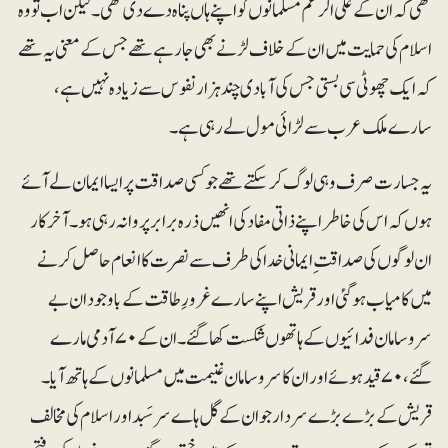
تھی کہ ان کے علی الرغم مسلمانوں کو اپنے ہاں پناہ دے دی تھی۔ لیکن اب تو وہ
اسلام کی حمایت میں ان کے خلاف لڑنے بھی جارہے تھے جس کے معنی یہ تھے
کہ ایک چھوٹی سی بستی جس کی آبادی چند ہزار نفوس سے زیادہ نہیں ہے،
سارے ملک عرب سے لڑائی مول لے رہی ہے۔
یہ جسارت صرف وہی لوگ کرسکتے تھے جو کسی صداقت پر ایسا ایمان لے آئے
ہوں کہ اس کی خاطر اپنے ذاتی مفاد کی انھیں ذرہ برابر پروا نہ رہی ہو۔ آخرکار
ان لوگوں کی صداقت ِ ایمانی خدا کی طرف سے نصرت کا انعام حاصل کرنے
میں کامیاب ہوگئی اور قریش اپنے سارے غرورِ طاقت کے باوجود ان بے
سروسامان فدائیوں کے ہاتھوں شکست کھاگئے۔ ان کے ۷۰ آدمی مارے
گئے، ۷۰ قید ہوئے اور ان کا سروسامان غنیمت میں مسلمانوں کے ہاتھ آیا۔
قریش کے بڑے بڑے سردار جو ان کے گل ہاے سرسَبد اور اسلام کی مخالف