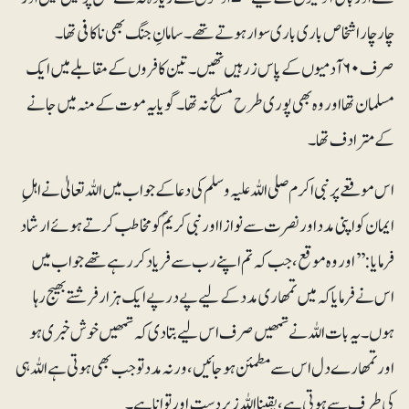
چار چار اشخاص باری باری سوار ہوتے تھے۔ سامانِ جنگ بھی ناکافی تھا۔
صرف ۶۰ آدمیوں کے پاس زرہیں تھیں۔ تین کافروں کے مقابلے میں ایک
مسلمان تھا اور وہ بھی پوری طرح مسلح نہ تھا۔ گویا یہ موت کے منہ میں جانے
کے مترادف تھا۔
اس موقعے پر نبی اکرم صلی اللہ علیہ وسلم کی دعا کے جواب میں اللہ تعالیٰ نے اہلِ
ایمان کو اپنی مدد اور نصرت سے نوازا اور نبی کریمؐ کو مخاطب کرتے ہوئے ارشاد
فرمایا: ’’اور وہ موقع، جب کہ تم اپنے رب سے فریاد کر رہے تھے جواب میں
اس نے فرمایا کہ میں تمھاری مدد کے لیے پے درپے ایک ہزار فرشتے بھیج رہا
ہوں۔ یہ بات اللہ نے تمھیں صرف اس لیے بتا دی کہ تمھیں خوش خبری ہو
اور تمھارے دل اس سے مطمئن ہوجائیں، ورنہ مدد تو جب بھی ہوتی ہے اللہ ہی
کی طرف سے ہوتی ہے، یقینا اللہ زبردست اور توانا ہے۔