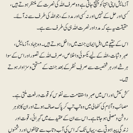
آزمایش اپنی انتہا کو پہنچ جاتی ہے وہ صرف اللہ کی نصرت کے منتظر ہوتے ہیں،
کسی اور حل کے نہیں اور نہ کسی اور مدد کے، جو اللہ کی طرف سے نہ آئے۔
حقیقت یہ ہے کہ مدد اور نصرت اللہ ہی کی طرف سے ہے۔
اس کے نتیجے میں اہلِ ایمان جنت میں داخل ہوتے ہیں۔ وہ جہاد، آزمایش،
صبروثبات، اللہ کے لیے یکسوئی و اخلاص، صرف اللہ کے تصور اور اس کے سوا
ہر شے اور ہرشخصیت سے صرفِ نظر کے بعد جنت کے مستحق و سزاوار ہوتے
ہیں۔
کش مکش اور اس میں صبرواستقامت سے نفوس کو قوت و رفعت ملتی ہے۔
مصائب و آلام کی کٹھالی میں وہ تپ تپ کر پاک صاف ہوتے اور ان کا جوہر
روشن و مصفٰی ہوجاتا ہے۔ اس سے ان کے عقیدے میں گہرائی، قوت اور
زندگی پیدا ہوتی ہے، یہاں تک کہ اس کی آب و تاب سے مخالفوں اور دشمنوں