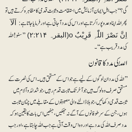
گی؟‘‘جب اہلِ ایمان آزمایش میں استقامت و ثابت قدمی کا مظاہرہ کرتے ہیں تو
پھر اللہ اپنا وعدہ پورا کرتا ہے اور اس کی مدد آجاتی ہے اور فرمایا جاتا ہے:
اَلَآ
’’سنو! اللہ
اِنَّ نَصْرَ اللّٰہِ قَرِیْبٌ o(البقرہ ۲:۲۱۴)
کی مدد قریب ہے‘‘۔
اللّٰہ کی مدد کا قانون
’’اللہ کی مدد ان لوگوں کے لیے ہے جو اس کے مستحق ہیں۔ اس کی نصرت کے
مستحق صرف وہ لوگ ہیں جو آخر تک ثابت قدم رہیں، جو شدائد و آلام میں
ثابت قدمی دکھائیں، جو ہلا ڈالنے والی مصیبتوں کے مقابلے میں چٹان ثابت
ہوں، جن کے سر طوفانوں کے آگے نہ جھکیں، جنھیں اس بات کا یقین ہو کہ
مدد صرف اللہ کی مدد ہے اور وہ اس وقت آتی ہے جب اللہ چاہتا ہے، اور جب