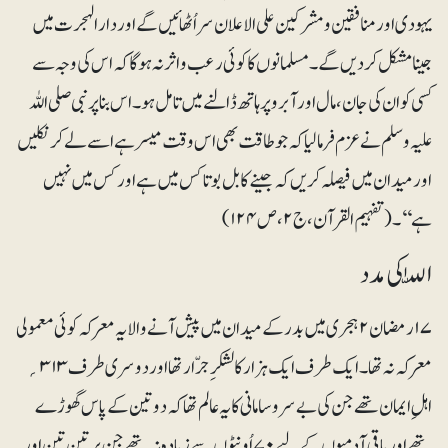
یہودی اور منافقین و مشرکین علی الاعلان سر اُٹھائیں گے اور دارالہجرت میں
جینا مشکل کردیں گے۔ مسلمانوں کا کوئی رعب و اثر نہ ہوگا کہ اس کی وجہ سے
کسی کو ان کی جان، مال اور آبرو پر ہاتھ ڈالنے میں تامل ہو۔ اس بناپر نبی صلی اللہ
علیہ وسلم نے عزم فرما لیا کہ جو طاقت بھی اس وقت میسر ہے اسے لے کر نکلیں
اور میدان میں فیصلہ کریں کہ جینے کا بل بوتا کس میں ہے اور کس میں نہیں
ہے‘‘۔ (تفہیم القرآن، ج۲،ص۱۲۴)
اللّٰہ کی مدد
۱۷رمضان ۲ ہجری میں بدر کے میدان میں پیش آنے والا یہ معرکہ کوئی معمولی
معرکہ نہ تھا۔ ایک طرف ایک ہزار کا لشکرِ جرّار تھا اور دوسری طرف ۳۱۳ ؍
اہلِ ایمان تھے جن کی بے سروسامانی کا یہ عالم تھا کہ دو تین کے پاس گھوڑے
تھے اور باقی آدمیوں کے لیے ۷۰ اُونٹوں سے زیادہ نہ تھے جن پر تین تین اور