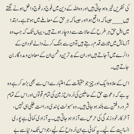
کی نظریں خیرہ ہوجاتی ہیں اور وہ اللہ کے دین میں فوج در فوج داخل ہونے لگتے
ہیں___ جیساکہ واقع ہوا اور جیساکہ ہرحق کے معاملے میں ہوتا ہے۔ ابتدا
میں اہلِ حق ہر طرح کے حالات سے دوچار ہوتے ہیں، یہاں تک کہ جب وہ
آزمایش میں ثابت قدم رہتے ہیں تو ان سے جنگ کرنے والے خود ان کے
دائرے میں آجاتے ہیں اور ان کے بدترین دشمن ان کے معاون و مددگار بن
جاتے ہیں۔
اس کے علاوہ ایک اور چیز جو حقیقت کے اعتبار سے اس سے بھی بڑھ کر ہے وہ
یہ ہے کہ دعوتِ حق کے حاملین کی اَرواح زمین کی تمام قوتوں اور اس کے تمام
شرور و فتن سے بلند ہوجاتی ہیں۔ وہ سہولت پسندی و راحت طلبی ہی نہیں،
آخرکار خودزندگی کی حرص سے آزاد ہوجاتی ہیں۔ یہ آزادی کمائی ہے پوری
انسانیت کے لیے۔ یہ کمائی ہے ان اَرواح کے لیے، جو اس تک دنیا سے بے