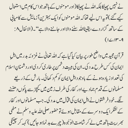
نے نہیں پھینکا بلکہ اللہ نے پھینکا (اور مومنوں کے ہاتھ جو اس کام میں استعمال
کیے گئے) تو یہ اس لیے تھا کہ اللہ مومنوں کو ایک بہترین آزمایش سے کامیابی
کے ساتھ گزار دے، یقینا اللہ سننے والا اور جاننے والا ہے‘‘۔(الانفال ۸:
۹-۱۳، ۱۷)
قرآنِ مجید میں واضح طور پر بیان کیا گیا ہے کہ اللہ تعالیٰ نے غزوئہ بدر میں اہلِ
ایمان کی کس طرح مدد کی۔ ان کی ہیبت دشمن پر طاری کردی اور دشمنانِ اسلام
کی تعداد زیادہ ہونے کے باوجود اہلِ ایمان کو کم دکھائی۔بارش کے ذریعے
مسلمانوں کے قدم جما دیے اور کفار کی طرف زمین میں کیچڑ سے پائوں دھنسنے
لگے۔ خود فرشتوں نے اہلِ ایمان کی قتال میں مدد کی۔ جب مسلمانوں اور کفار
کے لشکر ایک دوسرے کے مقابل ہوئے تو حضور صلی اللہ علیہ وسلم نے مٹھی
بھر ریت ہاتھ میں لے کر شاھت الوُجُوہ (چہرے بدنما ہوجائیں)کہہ کر پھینکی