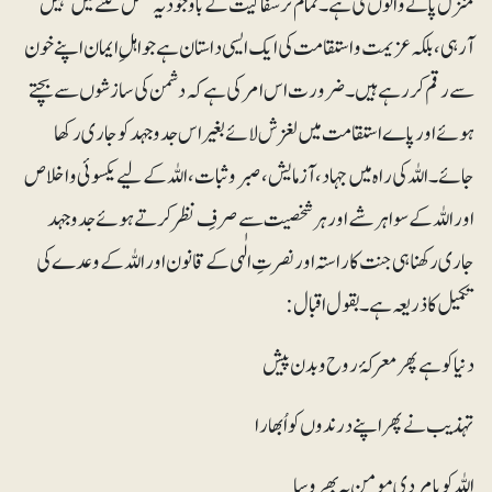
منزل پانے والوں کی ہے۔ تمام تر سفاکیت کے باوجود یہ فصل کٹنے میں نہیں
آرہی، بلکہ عزیمت و استقامت کی ایک ایسی داستان ہے جو اہلِ ایمان اپنے خون
سے رقم کر رہے ہیں۔ ضرورت اس امر کی ہے کہ دشمن کی سازشوں سے بچتے
ہوئے اور پاے استقامت میں لغزش لائے بغیر اس جدوجہد کو جاری رکھا
جائے۔ اللہ کی راہ میں جہاد، آزمایش، صبروثبات، اللہ کے لیے یکسوئی و اخلاص
اور اللہ کے سوا ہرشے اور ہرشخصیت سے صرفِ نظر کرتے ہوئے جدوجہد
جاری رکھنا ہی جنت کا راستہ اور نصرتِ الٰہی کے قانون اور اللہ کے وعدے کی
تکمیل کا ذریعہ ہے۔ بقول اقبال:
دنیا کو ہے پھر معرکۂ روح و بدن پیش
تہذیب نے پھر اپنے درندوں کو اُبھارا
اللہ کو پامردیِ مومن پہ بھروسا