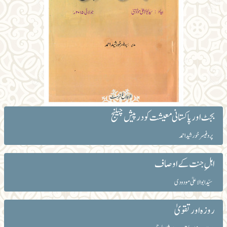
بجٹ اور پاکستانی معیشت کو درپیش چیلنج
پروفیسر خورشید احمد
اہلِ جنت کے اوصاف
سیّد ابوالاعلیٰ مودودی
روزہ اور تقویٰ