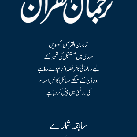
ترجمان القرآن اکیسویں
صدی میں مستقبل کی تعمیر کے
لیے رہنمائی کا فریضہ انجام دے رہا ہے
اور آج کے سلگتے مسائل کا حل اسلام
کی روشنی میں پیش کر رہا ہے
سابقہ شمارے