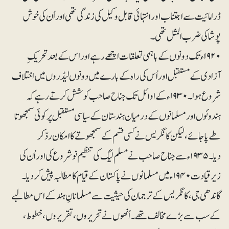
ڈرامائیت سے اجتناب اور انتہائی قابل وکیل کی زندگی تھی اور اُن کی خوش
پوشاکی ضرب المثل تھی۔
۱۹۲۰ء تک دونوں کے باہمی تعلقات اچھے رہے اور اس کے بعد تحریک ِ
آزادی کے مستقبل اور اُس کی راہ کے بارے میں دونوں لیڈروں میں اختلاف
شروع ہوا۔ ۱۹۳۰ء کے اوائل تک جناح صاحب کوشش کرتے رہے کہ
ہندوئوں اور مسلمانوں کے درمیان ہندستان کے سیاسی مستقبل پر کوئی سمجھوتا
طے پاجائے، لیکن کانگریس نے کسی قسم کے سمجھوتے کا امکان ردّ کر
دیا۔ ۱۹۳۵ء سے جناح صاحب نے مسلم لیگ کی تنظیم نو شروع کی اور اُن کی
زیرقیادت ۱۹۴۰ء میں مسلمانوں نے پاکستان کے قیام کا مطالبہ پیش کر دیا۔
گاندھی جی ، کانگریس کے ترجمان کی حیثیت سے مسلمانانِ ہند کے اس مطالبے
کے سب سے بڑے مخالف تھے۔ اُنھوں نے تحریروں ، تقریروں ، خطوط،