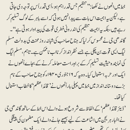
خط میں انھوں نے لکھا: ’’تنظیم جس قدر اہم ہو، اُسی قدر اُس پر توجہ دی جاتی
ہے، لیکن یہ اہمیت اس بات سے پیدا نہیں ہوتی کہ اسے باہر کے لوگ تسلیم کر
رہے ہیں، بلکہ یہ اہمیت تنظیم کی اندرونی فطری قوت کی پیداوار ہوتی ہے‘‘۔
گاندھی جی نے محسوس کرلیا کہ جناح صاحب کی شبانہ روز محنت کی بدولت مسلم
لیگ ایسی قوت بن چکی ہے جسے نظرانداز کرنا اب ناممکن ہے۔تاہم، مسلم لیگ
کی نمایندہ حیثیت تسلیم کر کے براہِ راست معاملہ کرنے کے بجاے اُنھوں نے
ایک اور حربہ استعمال کیا۔ وہ یہ کہ ۱۶ جنوری ۱۹۴۰ء کو جناح صاحب کے نام
بڑے دوستانہ انداز میں خط میں پہلی بار اُنھوں نے ’قائداعظم‘ کا خطاب استعمال
کیا تھا۔
’ڈیئر قائداعظم‘ کے الفاظ سے شروع ہونے والے اس خط کے ساتھ گاندھی جی
نے اخبار ہریجن میں اشاعت کے لیے بھیجے جانے والے ایک مضمون کی پیشگی