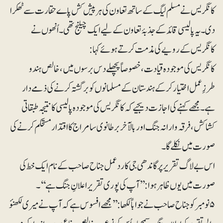
کانگریس نے مسلم لیگ کے ساتھ تعاون کی ہر پیش کش پاے حقارت سے ٹھکرا
دی۔ یہ پالیسی قائد کے جذبۂ تعاون کے لیے ایک چیلنج تھی۔ اُنھوں نے
کانگریس کے رویے کی مذمت کرتے ہوئے کہا:
کانگریس کی موجودہ قیادت، خصوصاً پچھلے دس برسوں میں، خالص ہندو
طرزِعمل اختیار کر کے ہندستان کے مسلمانوں کو برگشتہ کرنے کی ذمے دار
ہے۔ مجھے کہنے کی اجازت دیجیے کہ کانگریس کی موجودہ پالیسی کا نتیجہ طبقاتی
کشاکش، فرقہ وارانہ جنگ اور بالآخر برطانوی سامراج کا اقتدار مستحکم کرنے کی
صورت میں نکلے گا۔
اس بے لاگ تقریر پر گاندھی جی کا ردعمل جناح صاحب کے نام ایک خط کی
صورت میں یوں ظاہر ہوا: ’’آپ کی پوری تقریر اعلانِ جنگ ہے‘‘۔
۵نومبر کو جناح صاحب نے جواباً لکھا: ’’مجھے افسوس ہے کہ آپ نے میری لکھنؤ