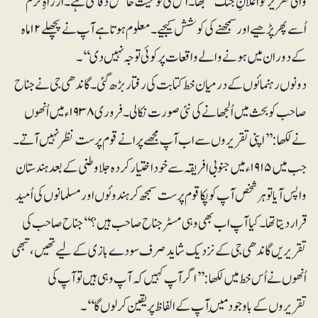
والی تقریر کو اعلانِ جنگ سمجھا۔ اُس کی نوعیت خالص دفاعی ہے۔ ازراہِ کرم
اُسے پھر پڑھیے اور سمجھنے کی کوشش کیجیے۔ معلوم ہوتا ہے آپ نے پچھلے ۱۲ماہ
کے دوران میں ہونے والے واقعات پر کوئی توجہ نہیں دی‘‘۔
دونوں رہنمائوں کے درمیان خط کتابت کی رفتار بڑھ گئی۔ گاندھی جی نے جناح
صاحب کو بحث میں اُلجھانے کی نئی صورت نکالی۔ فروری ۱۹۳۸ء میں اُنھوں
نے لکھا: ’’اپنی تقریروں سے اب آپ مجھے پرانے قوم پرست نظر نہیں آتے۔
جب میں ۱۹۱۵ء میں جنوبی افریقہ سے خود اختیار کردہ جلاوطنی کے بعد ہندستان
واپس آیا تو ہرشخص آپ کو پکا قوم پرست سمجھ کر ہندوئوں اور مسلمانوں کی اُمید
قرار دیتا تھا۔ کیا آپ اب بھی وہی مسٹرجناح صاحب ہیں؟‘‘ جناح صاحب کی
تقریریں گاندھی جی کے نزدیک شاید صرف سودے بازی کے لیے تھیں، تبھی
اُنھوں نے اُس خط میں لکھا: ’’اگر آپ کہیں کہ آپ وہی ہیں تو آپ کی
تقریروں کے باوجود مَیں آپ کے الفاظ پر یقین کرلوں گا‘‘۔