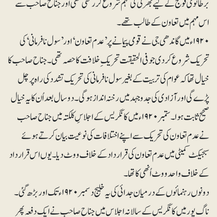
برطانوی فوج کے لیے بھرتی کی مہم شروع کر رکھی تھی اور جناح صاحب سے
اس مہم میں تعاون کے طالب تھے۔
۱۹۲۰ء میں گاندھی جی نے قومی پیمانے پر ’عدم تعاون‘ اور ’سول نافرمانی‘ کی
تحریک شروع کردی جو فی الحقیقت تحریک ِ خلافت کا حصہ تھی۔ جناح صاحب کا
خیال تھا کہ عوام کی تربیت کے بغیر سول نافرمانی کی تحریک تشدد کی راہ پر چل
پڑے گی اور آزادی کی جدوجہد میں رخنہ انداز ہوگی۔ دوسال بعد اُن کا یہ خیال
صحیح ثابت ہوا۔ ستمبر۱۹۲۰ء میں کانگریس کے اجلاسِ کلکتہ میں جناح صاحب
نے عدم تعاون کی تحریک سے اپنے اختلافات کی نوعیت بیان کرتے ہوئے
سبجیکٹ کمیٹی میں عدم تعاون کی قرارداد کے خلاف ووٹ دیا۔ یوں اس قرارداد
کے خلاف واحد ووٹ اُنھی کا تھا۔
دونوں رہنمائوں کے درمیان جدائی کی یہ خلیج دسمبر ۱۹۲۰ء تک اور بڑھ گئی۔
ناگ پور میں کانگریس کے سالانہ اجلاس میں جناح صاحب نے ایک دفعہ پھر