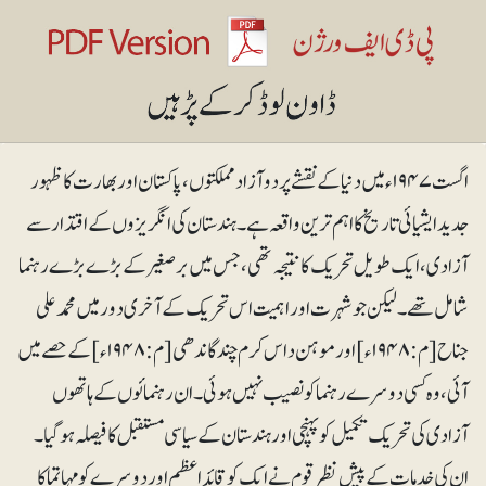
اگست ۱۹۴۷ء میں دنیا کے نقشے پر دو آزاد مملکتوں، پاکستان اور بھارت کا ظہور
جدید ایشیائی تاریخ کا اہم ترین واقعہ ہے۔ ہندستان کی انگریزوں کے اقتدار سے
آزادی ،ایک طویل تحریک کا نتیجہ تھی، جس میں برصغیر کے بڑے بڑے رہنما
شامل تھے۔ لیکن جو شہرت اور اہمیت اس تحریک کے آخری دور میں محمدعلی
جناح [م: ۱۹۴۸ء] اور موہن داس کرم چند گاندھی [م: ۱۹۴۸ء]کے حصے میں
آئی، وہ کسی دوسرے رہنما کو نصیب نہیں ہوئی۔ ان رہنمائوں کے ہاتھوں
آزادی کی تحریک تکمیل کو پہنچی اور ہندستان کے سیاسی مستقبل کا فیصلہ ہوگیا۔
ان کی خدمات کے پیش نظر قوم نے ایک کو قائداعظم اور دوسرے کو مہاتما کا