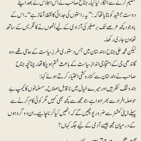
تسلیم کرنے سے انکار کیا گیا۔ جناح صاحب نے اس اجلاس کے بعد اپنے
دوست جمشید کو بتایا تھا کہ: ’’یہ راستوں کی جدائی کا نقطۂ آغاز ہے‘‘۔ اس کے
باوجود کچھ عرصے تک برصغیر کی آزادی کے لیے اُنھوں نے کانگریس کے ساتھ
تعاون جاری رکھا۔
لیکن محمدعلی جناح، ہندستان میں جس دستوری طرزِ سیاست کے حامی تھے، وہ
گاندھی جی کے احتجاجی اندازِ سیاست کے باعث ختم ہوچکا تھا۔ چنانچہ جناح
صاحب نے ہندستان سے کنارہ کشی اختیار کرتے ہوئے کہا:
ہندو تنگ نظر ہیں اور میرے خیال میں ناقابلِ اصلاح۔ مسلمانوں کا کیمپ بے
حوصلہ افراد سے بھرا ہوا ہے، جو مجھ سے کچھ بھی کہیں مگر کوئی کام کرنے سے
پہلے ڈپٹی کمشنر سے ضرور پوچھیں گے کہ انھیں کیا کرنا چاہیے۔ ان دو گروہوں
کے درمیان مجھ جیسے آدمی کے لیے جگہ کہاں؟