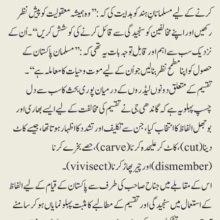
کرنے کے لیے مسلمانانِ ہند کو ہدایت کی کہ: ’’وہ ہمیشہ معقولیت کو پیش نظر
رکھیں اور اپنے مخالفین کو سنجیدگی سے قائل کرنے کی کوشش کریں‘‘۔ اُن کے
نزدیک سب سے اہم اور قابلِ توجہ بات یہ تھی کہ:’ ’مسلمان پاکستان کے
حصول کو اپنا مطمح نظر بنالیں جو اُن کے لیے موت و حیات کا معاملہ ہے‘‘۔
تقسیم کے متعلق دونوں لیڈروں کے درمیان پوری بحث کا سب سے دل
چسپ پہلو یہ ہے کہ گاندھی جی نے تقسیم کی مخالفت کے لیے ایسے بھاری اور
بوجھل الفاظ کا انتخاب کیا، جن سے تکلیف اور تشدد کا اظہار ہوتا تھا، جیسے کاٹ
دینا (cut)،کاٹ کر علیحدہ کرنا ( carve) ، حصے بخرے کرنا
(dismember) اور چیرپھاڑ کرنا (vivisect) ۔
اس کے مقابلے میں جناح صاحب کی طرف سے پاکستان کے قیام کے لیے الفاظ
کے استعمال میں سنجیدگی اور تقسیم کے مطالبے کا مثبت پہلو نمایاں ہوکر سامنے