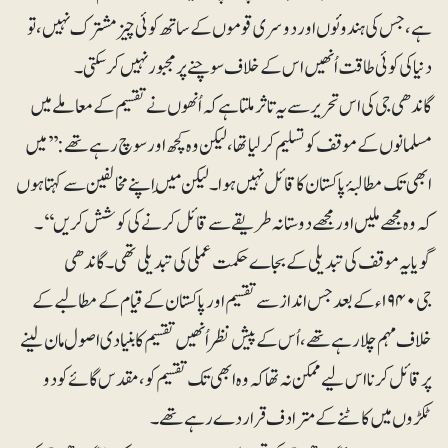
ہے، جس کی ہندوئوں اور دوسری قوموں کے ساتھ کوئی چیز مشترک نہیں، تو
دنیا کی کوئی طاقت اُنھیں اس کے خلاف سوچنے پر مجبور نہیں کرسکتی۔
گاندھی جی کی اس تحریر سے یہ تاثر ملتا ہے کہ اُنھوں نے تقسیم کے معاملے میں
مسلمانوں کے موقف کو تسلیم کرلیا تھا، لیکن وہ کچھ اور سوچ رہے تھے:’’میں
ابھی تک مطالبۂ پاکستان کا قائل نہیں ہوا۔ لیکن مَیں اپنے مخالفین سے کہتا ہوں
کہ وہ مجھے ملیں اور مجھے دوستانہ طریقے سے قائل کرنے کی کوشش کریں‘‘۔
گویا یہ موقف کی تبدیلی کے بجاے حکمت عملی کی تبدیلی تھی۔ گاندھی
جی ۱۹۴۰ء کے بعد جس انداز سے تقسیم اور پاکستان کے قیام کے مطالبے کے
خلاف مہم چلا رہے تھے، اُس کے پیش نظر اُنھیں تقسیم کا بنیادی اصول مان لینے
پر قائل کرنا اس لیے ممکن نہ تھا کہ وہ ابھی تک تقسیم کو، مقدس گائے کو دو
ٹکڑوں میں کاٹنے کے مترادف قرار دے رہے تھے۔