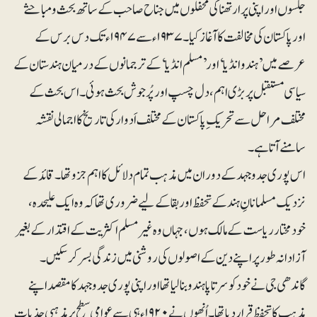
جلسوں اور اپنی پرارتھنا کی محفلوں میں جناح صاحب کے ساتھ بحث و مباحثے
اور پاکستان کی مخالفت کا آغاز کیا۔ ۱۹۳۷ء سے ۱۹۴۷ء تک دس برس کے
عرصے میں ’ہندو انڈیا‘ اور ’مسلم انڈیا‘ کے ترجمانوں کے درمیان ہندستان کے
سیاسی مستقبل پر بڑی اہم، دل چسپ اور پُرجوش بحث ہوئی۔اس بحث کے
مختلف مراحل سے تحریک ِ پاکستان کے مختلف اَدوار کی تاریخ کا اجمالی نقشہ
سامنے آتا ہے۔
اس پوری جدوجہد کے دوران میں مذہب تمام دلائل کا اہم جزو تھا۔قائد کے
نزدیک مسلمانانِ ہند کے تحفظ اور بقا کے لیے ضروری تھا کہ وہ ایک علیحدہ،
خودمختار ریاست کے مالک ہوں، جہاں وہ غیرمسلم اکثریت کے اقتدار کے بغیر
آزادانہ طور پر اپنے دین کے اصولوں کی روشنی میں زندگی بسر کرسکیں۔
گاندھی جی نے خود کو سرتاپا ہندو بنا لیا تھا اور اپنی پوری جدوجہد کا مقصد اپنے
مذہب کا تحفظ قرار دیا تھا۔ اُنھوں نے ۱۹۲۰ء ہی سے عوامی سطح پر مذہبی جذبات