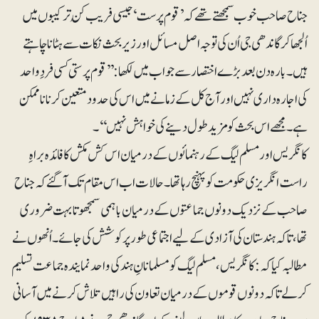
جناح صاحب خوب سمجھتے تھے کہ ’قوم پرست‘ جیسی فریب کُن ترکیبوں میں
اُلجھا کر گاندھی جی اُن کی توجہ اصل مسائل اور زیربحث نکات سے ہٹانا چاہتے
ہیں۔ بارہ دن بعد بڑے اختصار سے جواب میں لکھا: ’’قوم پرستی کسی فردِ واحد
کی اجارہ داری نہیں اور آج کل کے زمانے میں اس کی حدود متعین کرنا ناممکن
ہے۔ مجھے اس بحث کو مزید طول دینے کی خواہش نہیں‘‘۔
کانگریس اور مسلم لیگ کے رہنمائوں کے درمیان اس کش مکش کا فائدہ براہِ
راست انگریزی حکومت کو پہنچ رہا تھا۔ حالات اب اس مقام تک آگئے کہ جناح
صاحب کے نزدیک دونوں جماعتوں کے درمیان باہمی سمجھوتا بہت ضروری
تھا، تاکہ ہندستان کی آزادی کے لیے اجتماعی طور پر کوشش کی جائے۔ اُنھوں نے
مطالبہ کیا کہ: کانگریس، مسلم لیگ کو مسلمانانِ ہند کی واحد نمایندہ جماعت تسلیم
کرلے تاکہ دونوں قوموں کے درمیان تعاون کی راہیں تلاش کرنے میں آسانی