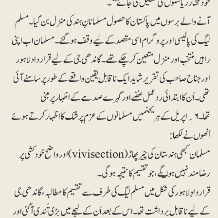
خودمختار ریاستوں کی تشکیل کی جائے‘‘۔
آنے والے برسوں میں پاکستان کا حصول مسلمانانِ ہند کی منزل بن گیا۔ مسلم
لیگ کی پالیسی اور پروگرام اسی مقصد کے لیے وقف ہوگئے۔ مسلمان اب اپنی
راہیں منتخب اور منزل متعین کرچکے تھے۔ گاندھی جی کے لیے قرارداد لاہور
اور جناح صاحب کی تقریر شاید ایک ناقابلِ یقین واقعے کے طور پر سامنے آئی
تھی۔ اُن کا ابتدائی ردعمل غصّے اور گہرے صدمے کے اظہار پر مبنی
تھا۔ ۶؍اپریل کے ہریجنمیں مسلمانوں کے عزم پر شک کا اظہار کرتے ہوئے
اُنھوں نے لکھا:
مسلمان کبھی ہندستان کی چیرپھاڑ (vivisection) اور واضح خودکشی پر
رضامند نہیں ہوںگے، جو تقسیم کا نتیجہ ہوگی۔
قراردادِ لاہور کی شکل میں مسلم لیگ کی طرف سے تقسیم کا مطالبہ، گاندھی جی
کے لیے ناقابلِ برداشت تھا۔ اس کے بعد اُن کے لہجے میں بڑی تُندی آگئی اور