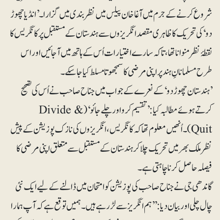
شروع کرنے کے جرم میں آغاخان پیلس میں نظربندی میں گزارا۔ ’انڈیا چھوڑ
دو‘ کی تحریک کا ظاہری مقصد انگریزوں سے ہندستان کے مستقبل پر کانگریس کا
نقطۂ نظر منوانا تھا، تاکہ سارے اختیارات اُس کے ہاتھ میں آجائیں اور اس
طرح مسلمانانِ ہند پر اپنی مرضی کا سمجھوتا مسلط کیا جاسکے۔
’ہندستان چھوڑ دو‘ کے نعرے کے جواب میں جناح صاحب نے اُس کی تصحیح
کرتے ہوئے مطالبہ کیا : ’تقسیم کرو اور چلے جائو‘ (Divide &
Quit)۔ اُنھیں معلوم تھا کہ کانگریس، انگریزوں کی نازک پوزیشن کے پیش
نظر ملک بھر میں تحریک چلا کر ہندستان کے مستقبل سے متعلق اپنی مرضی کا
فیصلہ حاصل کرنا چاہتی ہے۔
گاندھی جی نے جناح صاحب کی پوزیشن کو امتحان میں ڈالنے کے لیے ایک نئی
چال چلی اور بیان دیا: ’’ہم انگریز سے لڑ رہے ہیں۔ہمیں توقع ہے کہ آپ ہمارا