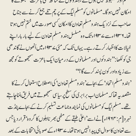
منظم اور مضبوط نہیں ہوں گے، ہندوئوں کے ساتھ کسی باعزت سمجھوتے کا
امکان نہیں ہوگا۔ مسلمانوں کو مسلم لیگ کے پرچم تلے جمع کرنے سے جناح
صاحب کے نزدیک ہندو مسلم تعاون کا امکان کسی صورت میں ختم نہیں ہوتا
تھا۔ ۱۹۳۶ء سے ۱۹۳۷ء تک وہ مسلسل ہندو مسلم تعاون کے لیے بار بار اپنے
خیالات کا اظہار کرتے رہے۔ یہاں تک کہ مئی ۱۹۳۷ء میں اُنھوں نے گاندھی
جی کو لکھا:’’ہندوئوں اور مسلمانوں کے درمیان ایک باعزت سمجھوتے کو مجھ
سے زیادہ اور کون پسند کرے گا؟‘‘
’ہندومسلم اتحاد‘ کے بجاے ’ہندو مسلم تعاون‘ کی اصطلاح استعمال کرنے کا
مقصد یہ تھا کہ مسلمان اب برابری کی سطح پر سیاسی سمجھوتے میں فریق بننا چاہتے
تھے۔ مسلم لیگ کو مسلمانوں کی نمایندہ جماعت تسلیم کرنے کے بجاے پنڈت
نہرو [م: ۱۹۶۴ء] نے اسے ’اعلیٰ طبقے کے مٹھی بھر نااہلوں کا گروہ‘ قرار دیا جس
سے تعاون کا سوال ہی پیدا نہیں ہوتا تھا۔ ۱۹۳۷ء کے صوبائی انتخابات کے بعد