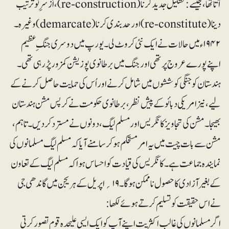
آتا تھا،جیسے: تشکیل جدید کرنا (re-construction)،اَزسرِنو ترتیب
دینا (re-constitute) اور حدبندی کرنا (demarcate) وغیرہ۔
۱۹۴۲ء میں حالات نے ایک نئی کروٹ لی۔ یورپ میں دوسری جنگ ِ عظیم
اپنے پورے عروج پر تھی اور جنگ میں برطانوی پوزیشن کمزور پڑرہی تھی۔
ہندستان کو جنگی کوششوں میں شامل کرنے اور اُس کی حمایت حاصل کرنے کے
لیے، نیز امریکی دبائو کے پیش نظر، برطانوی حکومت نے کرپس مشن ہندستان
بھیجا۔ مشن کی تجاویز کانگریس اور مسلم لیگ،دونوں نے مسترد کر دیں۔ تاہم،
مشن سے بات چیت میں یہ امر مستحکم ہوکر سامنے آیا کہ مسلم لیگ مسلمانوں کی
نمایندہ جماعت ہے۔ کانگریس کی قیادت کو احساس ہوا کہ مسلم لیگ کے تعاون
کے بغیر آزادی کا حصول ناممکن ہوگا۔ ۱۹؍اپریل کے ہریجن میں گاندھی جی
نے اس حقیقت کو تسلیم کرتے ہوئے لکھا:
اگر مسلمانوں کی غالب اکثریت اپنے آپ کو ایک ایسی علیحدہ قوم تصور کرتی