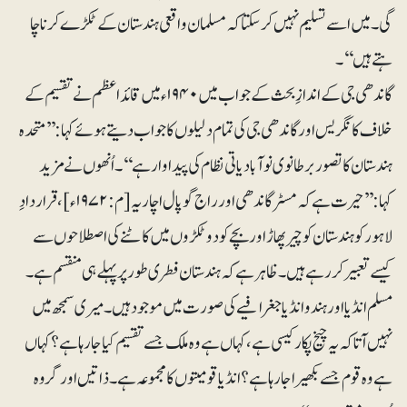
گی۔ میں اسے تسلیم نہیں کرسکتا کہ مسلمان واقعی ہندستان کے ٹکڑے کرنا چا
ہتےہیں‘‘۔
گاندھی جی کے اندازِ بحث کے جواب میں ۱۹۴۰ء میں قائداعظم نے تقسیم کے
خلاف کانگریس اور گاندھی جی کی تمام دلیلوں کا جواب دیتے ہوئے کہا: ’’متحدہ
ہندستان کا تصور برطانوی نوآبادیاتی نظام کی پیداوار ہے‘‘۔ اُنھوں نے مزید
کہا:’’حیرت ہے کہ مسٹر گاندھی اور راج گوپال اچاریہ [م: ۱۹۷۲ء] ، قراردادِ
لاہور کو ہندستان کو چیرپھاڑ اور بچے کو دو ٹکڑوں میں کاٹنے کی اصطلاحوں سے
کیسے تعبیر کر رہے ہیں۔ ظاہر ہے کہ ہندستان فطری طور پر پہلے ہی منقسم ہے۔
مسلم انڈیا اور ہندو انڈیا جغرافیے کی صورت میں موجود ہیں۔ میری سمجھ میں
نہیں آتا کہ یہ چیخ پکار کیسی ہے، کہاں ہے وہ ملک جسے تقسیم کیا جارہا ہے؟ کہاں
ہے وہ قوم جسے بکھیرا جا رہا ہے؟ انڈیا قومیتوں کا مجموعہ ہے۔ ذاتیں اور گروہ