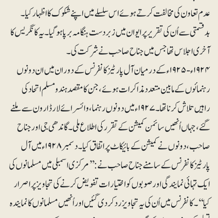
عدم تعاون کی مخالفت کرتے ہوئے اس سلسلے میں اپنے شکوک کا اظہار کیا۔
بدقسمتی سے اُن کی تقریر پر ایوان میں زبردست ہنگامہ برپا ہوگیا۔ یہ کانگریس کا
آخری اجلاس تھا جس میں جناح صاحب نے شرکت کی۔
۱۹۲۴ء - ۱۹۲۵ء کے درمیان آل پارٹیز کانفرنس کے دوران میں ان دونوں
رہنمائوں کے مابین متعدد مذاکرات ہوئے، جن کا مقصد ہندو مسلم اتحاد کی
راہیں تلاش کرنا تھا۔ ۱۹۲۷ء میں دونوں رہنما، وائسرائے لارڈ ارون سے ملنے
گئے، جہاں اُنھیں سائمن کمیشن کے تقرر کی اطلاع ملی۔ گاندھی جی اور جناح
صاحب ، دونوں نے کمیشن کے بائیکاٹ پر اتفاق کیا۔ دسمبر ۱۹۲۸ء میں آل
پارٹیز کانفرنس کے سامنے جناح صاحب نے: ’’مرکزی اسمبلی میں مسلمانوں کی
ایک تہائی نمایندگی اور صوبوں کو اختیارات تفویض کرنے کی تجاویز پر اصرار
کیا‘‘۔ کانفرنس میں اُن کی یہ تجاویز رد کر دی گئیں اور اُنھیں مسلمانوں کا نمایندہ