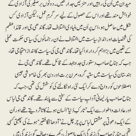
میدان میں اُن کی راہیں اور منزلیں جدا رکھیں۔ دونوں برصغیر کی آزادی کے
خواہش مند تھے اور اس کے حصول کے لیے سرگرمِ عمل، لیکن آزادی کس
شکل میں حاصل ہو، اس پر اُن میں بنیادی اختلاف تھا۔ گاندھی جی اور قائداعظم
کی شخصیات اور اندازِ سیاست میں اختلاف نے ان رہنمائوں کی سیاسی حکمت عملی
کے تعین میں بڑا اہم کردارادا کیا تھا۔ گاندھی جی کی سیاست کا انداز احتجاجی تھا،
جب کہ جناح صاحب دستوری جدوجہد کے قائل تھے۔ گاندھی جی نے
ہندستان کی سیاست میں ستیہ گرہ، مرن برت اور دن بھر کی خاموشی جیسی
اصطلاحوں کو رواج دے کر ایک نئی راہ نکالنے کی کوشش کی تھی، جب کہ
جناح صاحب پارلیمانی آدابِ سیاست کے سختی سے پابند تھے۔ گاندھی جی لباس
اور عادات و اطوار سے ایک ’تارکِ دُنیا‘ انسان ہونے کا تاثر دیتے تھے اور اُن
کے ایک دھوتی پر مشتمل لباس پر چرچل نے ’آدھا ننگا فقیر‘ ہونے کی پھبتی کَسی
تھی۔ جناح صاحب کی زندگی ایک بااصول، کھرے، صاف گو، زندگی میں