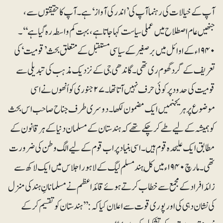
آپ کے خیالات کی رہنما آپ کی ’اندر کی آواز‘ ہے۔ آ پ کا حقیقتوں سے،
جنھیں عام اصطلاح میں عملی سیاست کہا جاتا ہے، بہت کم واسطہ رہ گیا ہے‘‘۔
۱۹۴۰ء کے اوائل میں برصغیر کے سیاسی مستقبل کے متعلق بحث ’قومیت‘ کی
تعریف کے گرد گھوم ری تھی۔ گاندھی جی کے نزدیک مذہب کی تبدیلی سے
قومیت کی حدود پر کوئی حرف نہیں آتا تھا۔ ۲۷جنوری کو اُنھوں نے اسی
موضوع پر ہریجنمیں ایک مضمون لکھا۔ دوسری طرف جناح صاحب اس بحث
کو ہمیشہ کے لیے طے کرچکے تھے کہ ہندستان کے مسلمان دنیا کے ہرقانون کے
مطابق ایک علیحدہ قوم ہیں۔ اسی بنیاد پر اب قوم کے لیے الگ وطن کی ضرورت
تھی۔ مارچ ۱۹۴۰ء میں کُل ہند مسلم لیگ کے لاہور اجلاس میں ایک لاکھ سے
زائد افراد کے مجمع سے خطاب کرتے ہوئے قائداعظم نے مسلمانانِ ہند کی منزل
کی نشان دہی کی اور پوری قوت سے اعلان کیا کہ:’ ’ہندستان کو تقسیم کرکے