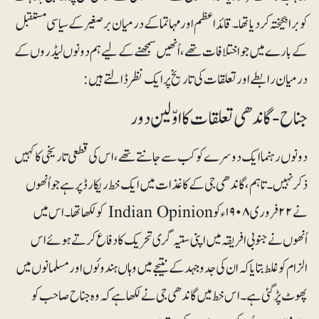
کو برانگیختہ کر دیا تھا۔ قائداعظم اور مہاتما کے درمیان برصغیر کے سیاسی مستقبل
کے بارے میں جو اختلافات تھے، اُنھیں سمجھنے کے لیے ہم دونوں لیڈروں کے
درمیان رابطے اور تعلقات کی تاریخ پر ایک نظر ڈالتے ہیں:
جناح - گاندھی تعلقات کا اوّلین دور
دونوں رہنما ایک دوسرے کو کب سے جانتے تھے، اس کی قطعی تاریخی کا کہیں
ذکر نہیں۔ تاہم، گاندھی جی کے کاغذات میں ایک خط ریکارڈ پر ہے جو اُنھوں
نے ۲۲فروری ۱۹۰۸ء کو Indian Opinion کو لکھا تھا۔ اس میں
اُنھوں نے جنوبی افریقہ میں اپنی ستیہ گری تحریک کا دفاع کرتے ہوئے اس
الزام کو غلط بتایا کہ ان کی جدوجہد کے نتیجے میں وہاں ہندوئوں اور مسلمانوں میں
پھوٹ پڑگئی ہے۔ اس خط میں گاندھی جی نے لکھا ہے کہ وہ جناح صاحب کو