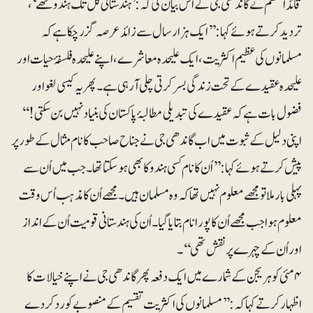
قائداعظم نے گاندھی جی کے اس بیان کی کہ: ’ہندستانی کل تک ہندو تھے‘،
تردید کرتے ہوئے کہا: ’’ایک ہزار سال سے زائد عرصہ گزر چکا ہے کہ
مسلمانوں کی عظیم اکثریت، ایک علیحدہ معاشرے، اپنے علیحدہ فلسفۂ حیات اور
علیحدہ عقیدے کے تحت زندگی بسر کرتی چلی آرہی ہے۔ پھر یہ کیسی لغو اور
فضول بات ہے کہ عقیدے کی تبدیلی مطالبۂ پاکستان کی بنیاد نہیں بن سکتی!‘‘
اپنی دلیل کے ثبوت میں اب گاندھی جی نے جناح صاحب کا نام مثال کے طور پر
پیش کرتے ہوئے کہا:’’اُن کا نام کسی ہندو کا بھی ہوسکتا تھا۔جب میں اُن سے
پہلی بار ملا تو مجھے معلوم نہیں تھا کہ وہ مسلمان ہیں۔ مجھے اُن کا مذہب اُس وقت
معلوم ہوا جب مجھے اُن کا پورا نام بتایا گیا۔ اُن کی ہندستانی قومیت اُن کے انداز
اور اُن کے چہرے پر نقش تھی‘‘۔
۴مئی کو ہریجن کے شمارے میں ایک دفعہ پھر گاندھی جی نے اپنے خیالات کا
اظہار کرتے کہا کہ: ’’مسلمانوں کی اکثریت تقسیم کے منصوبے کو رد کردے