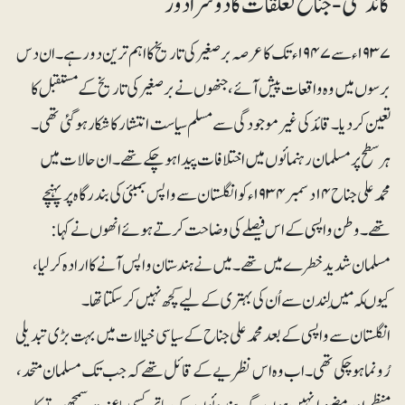
گاندھی - جناح تعلقات کا دوسرا دور
۱۹۳۷ء سے ۱۹۴۷ء تک کا عرصہ برصغیر کی تاریخ کا اہم ترین دور ہے۔ ان دس
برسوں میں وہ واقعات پیش آئے، جنھوں نے برصغیر کی تاریخ کے مستقبل کا
تعین کر دیا۔ قائد کی غیرموجودگی سے مسلم سیاست انتشار کا شکار ہوگئی تھی۔
ہرسطح پر مسلمان رہنمائوں میں اختلافات پیدا ہوچکے تھے۔ ان حالات میں
محمدعلی جناح ۱۴دسمبر ۱۹۳۴ء کو انگلستان سے واپس بمبئی کی بندرگاہ پر پہنچے
تھے۔ وطن واپسی کے اس فیصلے کی وضاحت کرتے ہوئے انھوں نے کہا:
مسلمان شدید خطرے میں تھے۔ میں نے ہندستان واپس آنے کا ارادہ کرلیا،
کیوںکہ مَیں لندن سے اُن کی بہتری کے لیے کچھ نہیں کرسکتا تھا۔
انگلستان سے واپسی کے بعد محمدعلی جناح کے سیاسی خیالات میں بہت بڑی تبدیلی
رُونما ہوچکی تھی۔ اب وہ اس نظریے کے قائل تھے کہ جب تک مسلمان متحد،