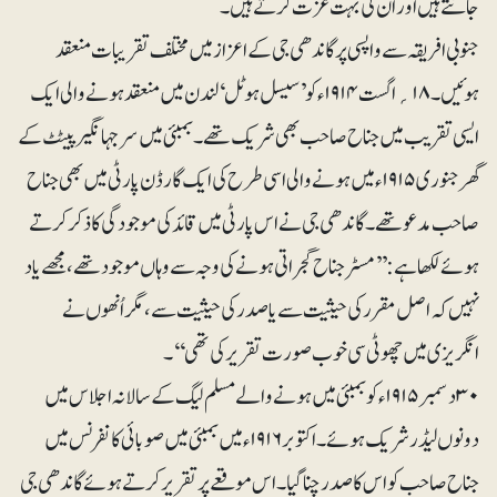
جانتے ہیں اور اُن کی بہت عزت کرتے ہیں۔
جنوبی افریقہ سے واپسی پر گاندھی جی کے اعزاز میں مختلف تقریبات منعقد
ہوئیں۔ ۱۸؍اگست ۱۹۱۴ء کو ’سیسل ہوٹل‘ لندن میں منعقد ہونے والی ایک
ایسی تقریب میں جناح صاحب بھی شریک تھے۔ بمبئی میں سر جہانگیر پیٹٹ کے
گھر جنوری ۱۹۱۵ء میں ہونے والی اسی طرح کی ایک گارڈن پارٹی میں بھی جناح
صاحب مدعو تھے۔ گاندھی جی نے اس پارٹی میں قائد کی موجودگی کا ذکر کرتے
ہوئے لکھا ہے: ’’مسٹر جناح گجراتی ہونے کی وجہ سے وہاں موجود تھے، مجھے یاد
نہیں کہ اصل مقرر کی حیثیت سے یا صدر کی حیثیت سے ، مگر اُنھوں نے
انگریزی میں چھوٹی سی خوب صورت تقریر کی تھی‘‘۔
۳۰دسمبر ۱۹۱۵ء کو بمبئی میں ہونے والے مسلم لیگ کے سالانہ اجلاس میں
دونوں لیڈر شریک ہوئے ۔ اکتوبر ۱۹۱۶ء میں بمبئی میں صوبائی کانفرنس میں
جناح صاحب کو اس کا صدر چنا گیا۔ اس موقعے پر تقریر کرتے ہوئے گاندھی جی