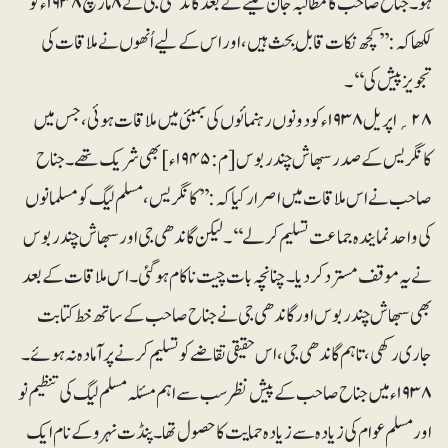
ہو۔ جناح صاحب کا مطالبہ جان لینے کے بعد گاندھی جی نے ۸مارچ ۱۹۳۸ء کو
لکھا کہ: ’’کچھ نکات قابلِ بحث ہیں، اور اس کے لیے اُنھوں نے ملاقات کی
تجویز پیش کی‘‘۔
۲۸؍اپریل ۱۹۳۸ء کو دونوں رہنمائوں کی بمبئی میں ملاقات ہوئی، جس میں
کانگریس کے صدر سبھاش چندر بوس [م: ۱۹۴۵ء] بھی شریک تھے۔ جناح
صاحب نے اس ملاقات میں اصرار کیا کہ:’ ’کانگریس، مسلم لیگ کو مسلمانوں
کی واحد نمایندہ جماعت تسلیم کرلے‘‘۔ لیکن گاندھی جی اور سبھاش چندر بوس
نے یہ موقف مسترد کر دیا۔ چنانچہ بات چیت ناکام ہوگئی۔ اس ملاقات کے بعد
بھی سبھاش چندر بوس اور گاندھی جی نے جناح صاحب کے ساتھ خط کتابت
جاری رکھی، تاہم گاندھی جی، اس حقیقی تقاضے کو تسلیم کرنے پر آمادہ نہ ہوئے۔
۱۹۳۸ء میں جناح صاحب کے پیش نظر سب سے اہم مسئلہ مسلم لیگ کی تنظیم نو
اور مسلم عوام کی زیادہ سے زیادہ حمایت کا حصول تھا۔ پنڈت نہرو کے نام ایک