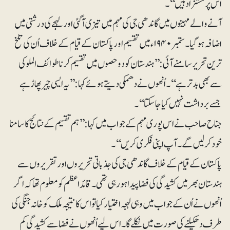
اُس پر مستزاد ہیں‘‘۔
آنے والے مہینوں میں گاندھی جی کی مہم میں تیزی آگئی اور لہجے کی درشتی میں
اضافہ ہوگیا۔ ستمبر ۱۹۴۰ء میں تقسیم اور پاکستان کے قیام کے خلاف اُن کی تلخ
ترین تحریر سامنے آئی: ’’ہندستان کو دو حصوں میں تقسیم کرنا طوائف الملوکی
سے بھی بدتر ہے‘‘ ۔ اُنھوں نے دھمکی دیتے ہوئے کہا: ’’یہ ایسی چیرپھاڑ ہے
جسے برداشت نہیں کیا جاسکتا‘‘۔
جناح صاحب نے اس پوری مہم کے جواب میں کہا: ’’ہم تقسیم کے نتائج کا سامنا
خود کرلیں گے۔ آپ اپنی فکری کریں‘‘۔
پاکستان کے قیام کے خلاف گاندھی جی کی جذباتی تحریروں اور تقریروں سے
ہندستان بھر میں کشیدگی کی فضا پیدا ہورہی تھی۔ قائداعظم کو معلوم تھا کہ اگر
اُنھوں نے اُن کے جواب میں وہی لہجہ اختیار کیا تو اس کا نتیجہ ملک کو خانہ جنگی کی
طرف دھکیلنے کی صورت میں نکلے گا۔ اس لیے اُنھوں نے فضا سے کشیدگی کم