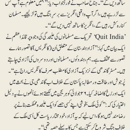
ساتھ دیں گے‘‘۔ جناح صاحب نے فوراً جواب دیا:’’ہمیں معلوم ہے آپ کس
سے لڑ رہے ہیں، اگر آپ واقعی انگریز سے برسرِ جنگ ہیں تو لڑ لیجیے۔ مسلمان
کنارہ کش رہیں گے، انگریز کا ساتھ نہیں دیں گے‘‘۔
’Quit India‘ تحریک سے مسلمانوں کی علیحدگی کی وجوہ پر قائداعظم نے
ایک بیان میں کہا: ’’آزاد ہندستان کے متعلق اُن (کانگریس) کا تصور ہمارے
تصور سے مختلف ہے۔ ہم، ہندوئوں، مسلمانوں اور دوسروں کی آزادی چاہتے
ہیں۔ مسٹر گاندھی کے نزدیک آزادی کا مطلب صرف کانگریس راج ہے‘‘۔
پُرجوش اور طاقت ور مطالبۂ پاکستان کے خلاف اب گاندھی جی نے بحث میں
ایک اور رُخ کا اضافہ کیا۔ ۲۶ جولائی کو ہریجن میں لکھتے ہوئے اُنھوں نے یہ دلیل
اختیار کی کہ: ’’کوئی ملک بخوشی اپنے کسی حصے کو ایک علیحدہ مملکت بنانے پر
رضامند نہیں ہوگا، اس لیے کہ یہ آزاد، خودمختار ریاست کل اُسی ملک کے
خلاف جنگ شروع کر سکتی ہے جس کا یہ پہلے حصہ تھی‘‘۔