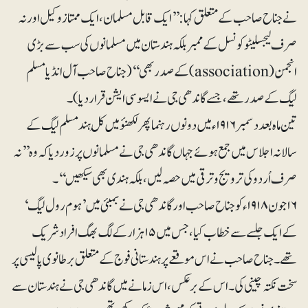
نے جناح صاحب کے متعلق کہا: ’’ایک قابل مسلمان، ایک ممتاز وکیل اور نہ
صرف لیجسلیٹو کونسل کے ممبر بلکہ ہندستان میں مسلمانوں کی سب سے بڑی
انجمن (association)کے صدر بھی‘‘ (جناح صاحب آل انڈیا مسلم
لیگ کے صدر تھے، جسے گاندھی جی نے ایسوسی ایشن قرار دیا)۔
تین ماہ بعد دسمبر ۱۹۱۶ء میں دونوں رہنما پھر لکھنؤ میں کُل ہند مسلم لیگ کے
سالانہ اجلاس میں جمع ہوئے جہاں گاندھی جی نے مسلمانوں پر زور دیا کہ وہ ’’نہ
صرف اُردو کی ترویج و ترقی میں حصہ لیں، بلکہ ہندی بھی سیکھیں‘‘۔
۱۶ جون ۱۹۱۸ء کو جناح صاحب اور گاندھی جی نے بمبئی میں ’ہوم رول لیگ‘
کے ایک جلسے سے خطاب کیا، جس میں ۱۵ہزار کے لگ بھگ افراد شریک
تھے۔ جناح صاحب نے اس موقعے پر ہندستانی فوج کے متعلق برطانوی پالیسی پر
سخت نکتہ چینی کی۔ اس کے برعکس، اس زمانے میں گاندھی جی نے ہندستان سے