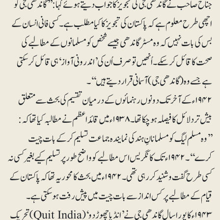
جناح صاحب نے گاندھی جی کی تجویز کا جواب دیتے ہوئے کہا:’’ گاندھی جی کو
اچھی طرح معلوم ہے کہ پاکستان کی تجویز کا کیا مطلب ہے۔ کسی فانی انسان کے
بس کی بات نہیں کہ وہ مسٹرگاندھی جیسے شخص کو مسلمانوں کے مطالبے کی
صحت کا قائل کرسکے۔ اُنھیں تو صرف اُن کی ’اندرونی آواز‘ ہی قائل کرسکتی
ہے جسے وہ (گاندھی جی) آسمانی قرار دیتے ہیں‘‘۔
۱۹۴۲ء کے آخر تک دونوں رہنمائوں کے درمیان تقسیم کی بحث سے متعلق
بیش تر دلائل کا فیصلہ ہوچکا تھا۔ ۱۹۳۸ء میں قائداعظم نے مطالبہ کیا تھا کہ:
’’وہ مسلم لیگ کو مسلمانانِ ہند کی نمایندہ جماعت تسلیم کرکے بات چیت
کرے‘‘۔ ۱۹۴۲ء تک کانگریس اس مطالبے کو واضح طور پر تسلیم کیے بغیر کسی نہ
کسی طرح گفت و شنید کر رہی تھی۔ ۱۹۴۲ء میں بحث کا محور یہ تھا کہ پاکستان کے
قیام کے مطالبے پر کس انداز سے بات چیت میں پیش رفت ہوسکتی ہے۔
۱۹۴۳ء کا پور ا سال گاندھی جی نے ’انڈیا چھوڑ دو‘ (Quit India) تحریک