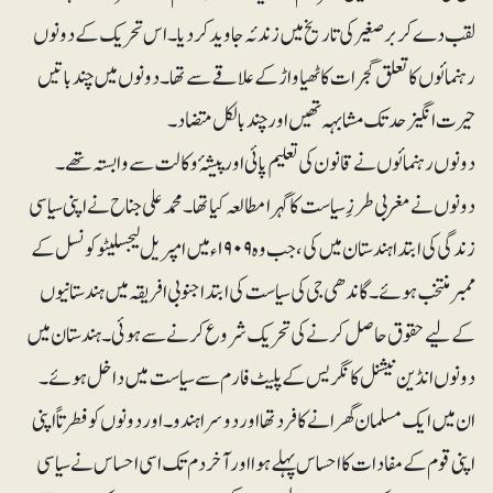
لقب دے کر برصغیر کی تاریخ میں زندئہ جاوید کردیا۔ اس تحریک کے دونوں
رہنمائوں کا تعلق گجرات کاٹھیا واڑ کے علاقے سے تھا۔ دونوں میں چند باتیں
حیرت انگیز حد تک مشابہہ تھیں اور چند بالکل متضاد۔
دونوں رہنمائوں نے قانون کی تعلیم پائی اور پیشۂ وکالت سے وابستہ تھے۔
دونوں نے مغربی طرزِ سیاست کا گہرا مطالعہ کیا تھا۔ محمدعلی جناح نے اپنی سیاسی
زندگی کی ابتدا ہندستان میں کی، جب وہ ۱۹۰۹ء میں امپریل لیجسلیٹو کونسل کے
ممبر منتخب ہوئے۔ گاندھی جی کی سیاست کی ابتدا جنوبی افریقہ میں ہندستانیوں
کے لیے حقوق حاصل کرنے کی تحریک شروع کرنے سے ہوئی۔ ہندستان میں
دونوں انڈین نیشنل کانگریس کے پلیٹ فارم سے سیاست میں داخل ہوئے۔
ان میں ایک مسلمان گھرانے کا فرد تھا اور دوسرا ہندو۔ اور دونوں کو فطرتاً اپنی
اپنی قوم کے مفادات کا احساس پہلے ہوا اور آخر دم تک اسی احساس نے سیاسی