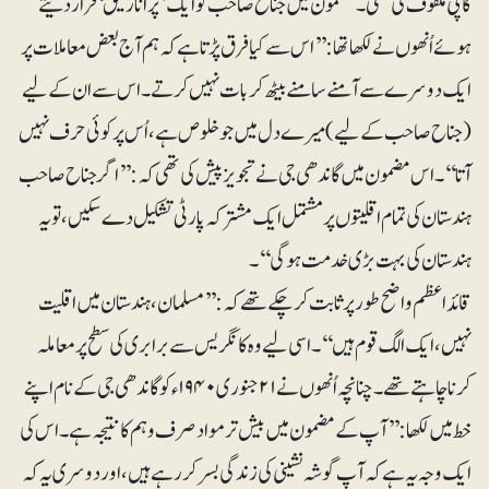
کاپی ملفوف کی تھی۔ مضمون میں جناح صاحب کو ایک ’پُرانا رفیق‘ قرار دیتے
ہوئے اُنھوں نے لکھا تھا :’ ’اس سے کیا فرق پڑتا ہے کہ ہم آج بعض معاملات پر
ایک دوسرے سے آمنے سامنے بیٹھ کر بات نہیں کرتے۔ اس سے ان کے لیے
(جناح صاحب کے لیے) میرے دل میں جو خلوص ہے، اُس پر کوئی حرف نہیں
آتا‘‘۔ اس مضمون میں گاندھی جی نے تجویز پیش کی تھی کہ: ’’اگر جناح صاحب
ہندستان کی تمام اقلیتوں پر مشتمل ایک مشترکہ پارٹی تشکیل دے سکیں، تو یہ
ہندستان کی بہت بڑی خدمت ہوگی‘‘۔
قائداعظم واضح طور پر ثابت کرچکے تھے کہ: ’’مسلمان، ہندستان میں اقلیت
نہیں، ایک الگ قوم ہیں‘‘۔ اسی لیے وہ کانگریس سے برابری کی سطح پر معاملہ
کرنا چاہتے تھے۔ چنانچہ اُنھوں نے ۲۱جنوری ۱۹۴۰ء کو گاندھی جی کے نام اپنے
خط میں لکھا: ’’آپ کے مضمون میں بیش تر مواد صرف وہم کا نتیجہ ہے۔ اس کی
ایک وجہ یہ ہے کہ آپ گوشہ نشینی کی زندگی بسر کر رہے ہیں، اور دوسری یہ کہ