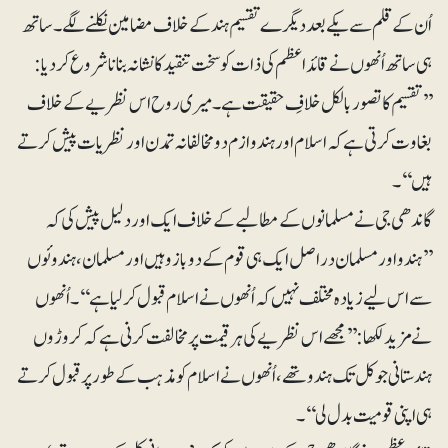
اُن کے قلم سے یکے بعد دیگرے تقسیم ہند کے خلاف مضامین نکلنے لگے۔ ساتھ
ہی ساتھ اُنھوں نے قائداعظم کی ذات کو سخت تنقید کا نشانہ بنانا شروع کر دیا:
’’تقسیم کا تصور بالکل خلافِ حقیقت ہے۔ میری روح اس نظریے کے خلاف
بغاوت کرتی ہے کہ اسلام اور ہندو ازم دو مخالفانہ تمدن اور نظریات پیش کرتے
ہیں‘‘۔
گاندھی جی نے مسلمانوں کے مطالبے کے خلاف ایک اور دلیل پیش کی کہ
’’ہندو اور مسلمان دراصل ایک ہی قوم کے دو بازو ہیں اور مسلمان، ہندوئوں
سے اس لیے زیادہ مختلف نہیں کہ اُنھوں نے اسلام قبول کرلیا ہے‘‘۔اُنھوں
نے مزید لکھا: ’’مجھے اس نظریے کی ہرقیمت پر مخالفت کرنی ہے کہ کروڑوں
ہندستانی جو کل تک ہندو تھے، اُنھوں نے اسلام کو مذہب کے طور پر قبول کرتے
ہی اپنی قومیت بدل لی‘‘۔