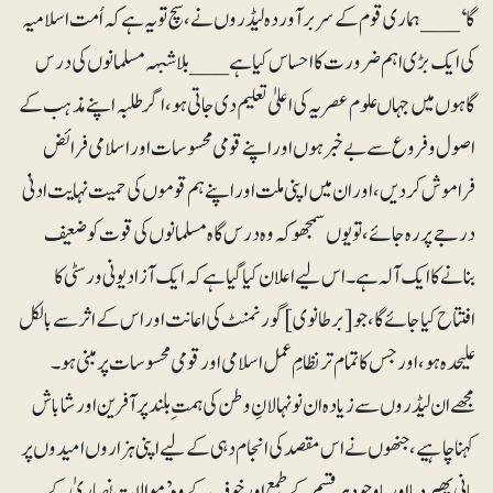
گا‘___ ہماری قوم کے سربرآوردہ لیڈروں نے، سچ تو یہ ہے کہ اُمت اسلامیہ
کی ایک بڑی اہم ضرورت کا احساس کیا ہے___ بلاشبہہ مسلمانوں کی درس
گاہوں میں جہاں علوم عصریہ کی اعلیٰ تعلیم دی جاتی ہو، اگر طلبہ اپنے مذہب کے
اصول و فروع سے بے خبر ہوں اور اپنے قومی محسوسات اور اسلامی فرائض
فراموش کردیں، اور ان میں اپنی ملت اور اپنے ہم قوموں کی حمیت نہایت ادنیٰ
درجے پر رہ جائے، تو یوں سمجھو کہ وہ درس گاہ مسلمانوں کی قوت کو ضعیف
بنانے کا ایک آلہ ہے۔ اس لیے اعلان کیا گیا ہے کہ ایک آزاد یونی ورسٹی کا
افتتاح کیا جائے گا، جو [برطانوی] گورنمنٹ کی اعانت اور اس کے اثر سے بالکل
علیحدہ ہو، اور جس کا تمام تر نظامِ عمل اسلامی اور قومی محسوسات پر مبنی ہو۔
‎مجھے ان لیڈروں سے زیادہ ان نونہالانِ وطن کی ہمت ِبلند پر آفرین اور شاباش
کہنا چاہیے، جنھوں نے اس مقصد کی انجام دہی کے لیے اپنی ہزاروں امیدوں پر
پانی پھیردیا اور باوجود ہر قسم کے طمع اور خوف کے وہ ’موالاتِ نصاریٰ کے