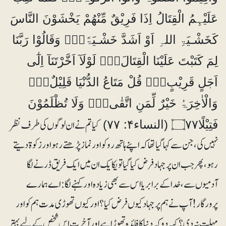
عَلَيْہِمُ الْقِتَالُ اِذَا فَرِيْقٌ مِّنْھُمْ يَخْشَوْنَ النَّاسَ
كَخَشْـيَۃِ اللہِ اَوْ اَشَدَّ خَشْـيَۃً۝۰ۚ وَقَالُوْا رَبَّنَا
لِمَ كَتَبْتَ عَلَيْنَا الْقِتَالَ۝۰ۚ لَوْلَآ اَخَّرْتَنَآ اِلٰٓى
اَجَلٍ قَرِيْبٍ۝۰ۭ قُلْ مَتَاعُ الدُّنْيَا قَلِيْلٌ۝۰ۚ
وَالْاٰخِرَۃُ خَيْرٌ لِّمَنِ اتَّقٰى۝۰ۣ وَلَا تُظْلَمُوْنَ
کیا تم نے ان لوگوں کی طرف نظر
فَتِيْلًا۝۷۷ (النساء۴: ۷۷)
نہیں کی، جن سے کہا گیا تھا کہ اپنے ہاتھ روکو اور نماز پڑھتے رہو اور زکوۃ دیتے
رہو، پھر جب ان پر جہاد فرض کیا گیا تو یکا یک ان میں ایک فریق ڈرنے لگا
آدمیوں سے، خدا کے برابر یا اس سے بھی زیادہ اور کہنے لگا: اے ہمارے
پرورگار! آپ نے ہم پر جہاد کیوں فرض کیا؟ اور کیوں تھوڑی مدت ہم کو اور
مہلت نہ دی؟ کہہ دو کہ دنیا کا فائدہ تھوڑا ہے اور آخرت اس شخص کے لیے بہتر