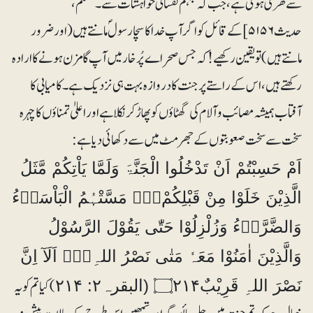
سے گھری ہوئی ہے، جب کہ جہنم نفسانی خواہشات سے۔ مسلم،
حدیث ۵۱۵۶]کے قائل کو اگر آپ خدا کا سچا رسولؐ مانتے ہیں (اور ضرور
مانتے ہیں) تو یقین رکھیے! کہ جس صحراے پُرخار میں آپ گامزن ہونے کا ارادہ
رکھتے ہیں، اس کے راستے پر جنت کا دروازہ بہت ہی نزدیک ہے۔‎کامیابی کا
آفتاب ہمیشہ مصائب و آلام کی گھٹاؤں کو پھاڑ کرنکلا ہے اور اعلیٰ تمناؤں کا چہرہ
سخت سے سخت صعوبتوں کے جھرمٹ میں سے دکھائی دیا ہے:
اَمْ حَسِبْتُمْ اَنْ تَدْخُلُوا الْجَنَّۃَ وَلَمَّا يَاْتِكُمْ مَّثَلُ
الَّذِيْنَ خَلَوْا مِنْ قَبْلِكُمْ۝۰ۭ مَسَّتْہُمُ الْبَاْسَاۗءُ
وَالضَّرَّاۗءُ وَزُلْزِلُوْا حَتّٰى يَقُوْلَ الرَّسُوْلُ
وَالَّذِيْنَ اٰمَنُوْا مَعَہٗ مَتٰى نَصْرُ اللہِ۝۰ۭ اَلَآ اِنَّ
)‎کیا تم کو یہ
نَصْرَ اللہِ قَرِيْبٌ۝۲۱۴ (البقرہ۲: ۲۱۴