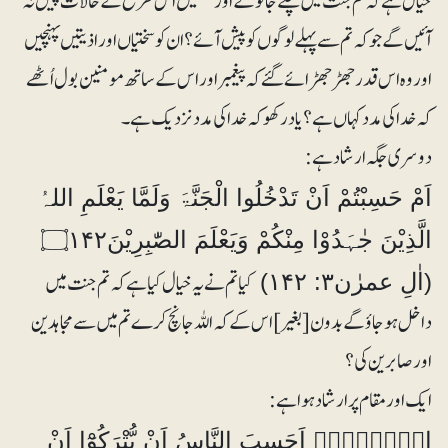
خیال ہے کہ تم جنت میں چلے جائو گے اور تمھیں اس طرح کے حالات پیش نہ
آئیں گے جو کہ تم سے پہلے لوگوں کو پیش آئے؟ ان کو سختیاں اور اذیتیں پہنچیں
اور وہ اس قدر جھڑ جھڑائے گئے کہ پیغمبر اور اس کے ساتھ مومنین بول اُٹھے
کہ خدا کی مدد کہاں ہے؟ یاد رکھو کہ خدا کی مدد نزدیک ہے۔
اَمْ حَسِبْتُمْ اَنْ تَدْخُلُوا الْجَنَّۃَ وَلَمَّا يَعْلَمِ اللہُ
الَّذِيْنَ جٰہَدُوْا مِنْكُمْ وَيَعْلَمَ الصّٰبِرِيْنَ۝۱۴۲
کیا تم نے یہ خیال کیا ہے کہ تم جنت میں
(اٰلِ عمرٰن۳: ۱۴۲)
داخل ہوجاؤگے بدون [بغیر] اس کے کہ اللہ جانچ کرے تم میں سے مجاہدین
اور صابرین کی؟
الۗمّۗ۝۱ۚ اَحَسِبَ النَّاسُ اَنْ يُّتْرَكُوْٓا اَنْ