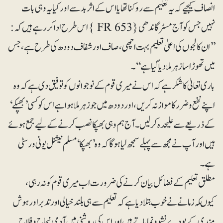
انصاف کیجیے کہ یہ تعلیم سے روکنا تھا یا اس کے اثر بد سے اور کیا یہ وہی بات
نہیں جس کو آج مسٹر گاندھی{ FR 653 } اس طرح ادا کررہے ہیں کہ:
’’ان کالجوں کی اعلیٰ تعلیم بہت اچھی، صاف اور شفاف دودھ کی طرح ہے، جس
میں تھوڑا سا زہر ملادیا گیا ہے‘‘۔
‎باری تعالیٰ کا شکر ہے کہ اس نے میری قوم کے نوجوانوں کو توفیق دی ہے کہ وہ
اپنے نفع و ضرر کا موازنہ کریں، اور دودھ میں جو زہر ملا ہوا ہے اس کو کسی ’بھپکے‘
کے ذریعے سے علیحدہ کرلیں۔ آج ہم وہی بھپکا نصب کرنے کے لیے جمع ہوئے
ہیں اور آپ نے مجھ سے پہلے سمجھ لیا ہوگا کہ وہ ’بھپکا‘ مسلم نیشنل یونی ورسٹی
ہے۔
‎مطلق تعلیم کے فضائل بیان کرنے کی ضرورت اب میری قوم کو نہ رہی،
کیوںکہ زمانے نے خوب بتلادیا ہے کہ تعلیم سے ہی بلند خیالی اور تدبر اور ہوش
مندی کے پودے نشو و نما پاتے ہیں اور اس کی روشنی میں آدمی نجاح و فلاح