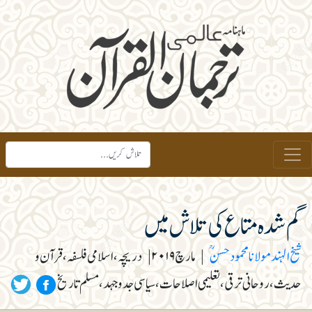
گم شدہ متاع کی تلاش میں
شیخ الہند مولانا محمود حسنؒ
|
مارچ ۲۰۱۹
|
دریچہ، اسلامی فلسفہ، قرآن و
حدیث، روحانی ترقی، تعلیمی اصلاحات، سیاسی جدوجہد، مسلم تاریخ