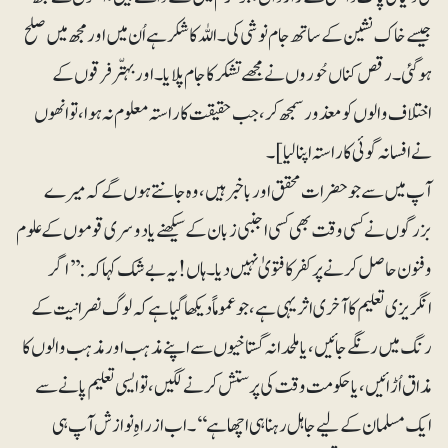
جیسے خاک نشین کے ساتھ جام نوشی کی۔ اللہ کا شکر ہے اُن میں اور مجھ میں صلح
ہوگئی۔ رقص کناں حُوروں نے مجھے تشکر کا جام پلایا ۔ اور بہتّر فرقوں کے
اختلاف والوں کو معذور سمجھ کر، جب حقیقت کا راستہ معلوم نہ ہوا، تو انھوں
نے افسانہ گوئی کا راستہ اپنا لیا]۔
آپ میں سے جو حضرات محقق اور باخبر ہیں، وہ جانتے ہوں گے کہ میرے
بزرگوں نے کسی وقت بھی کسی اجنبی زبان کے سیکھنے یا دوسری قوموں کے علوم
و فنون حاصل کرنے پر کفر کا فتویٰ نہیں دیا۔ ہاں! یہ بے شک کہا کہ: ’’اگر
انگریزی تعلیم کا آخری اثر یہی ہے، جو عموماً دیکھا گیا ہے کہ لوگ نصرانیت کے
رنگ میں رنگے جائیں، یا ملحدانہ گستاخیوں سے اپنے مذہب اور مذہب والوں کا
مذاق اُڑائیں، یا حکومت وقت کی پرستش کرنے لگیں، تو ایسی تعلیم پانے سے
ایک مسلمان کے لیے جاہل رہنا ہی اچھا ہے‘‘۔ اب از راہِ نوازش آپ ہی