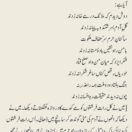
آیا ہے:
[میں نے کل رات فرشتوں کو مے کدے کا دروازہ کھٹکھٹاتے دیکھا۔ میں نے
دیکھا کہ انھوں نے آدم کی مٹی گوندھ کر سانچے میں ڈھالی۔ اُس رات فرشتوں
کی دنیا کی پاک دامنی کے رازدان، جو حرم میں بسنے والے ہیں، انھوں نے مجھ