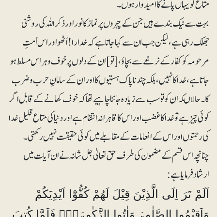
متاع کو یہاں پانے کا امیدوار ہوں۔
‎بہت سے نیک بندے ہیں جن کے چہروں پر نماز کا نور اور ذکر اللہ کی روشنی
جھلک رہی ہے، لیکن جب ان سے کہا جاتا ہے کہ خدارا! اُٹھو اور اس اُمتِ
مرحومہ کو کفار کے نرغے سے بچاؤ، [تو] ان کے دلوں پر خوف و ہراس مسلط ہو
جاتا ہے، خدا کا نہیں، بلکہ چند ناپاک ہستیوں کا اور ان کے سامانِ حرب و ضرب
کا۔ حالاںکہ ان کو تو سب سے زیادہ جاننا چاہیے تھا کہ خوف کھانے کے قابل اگر
کوئی چیز ہے تو خدا کا غضب اور اس کا قاہرانہ انتقام ہے اور دنیا کی متاع قلیل خدا
کی رحمتوں اور اس کے انعامات کے مقابلے میں کوئی حقیقت نہیں رکھتی۔
چنانچہ اس قسم کے مضمون کی طرف حق تعالیٰ جل شانہ نے ان آیات میں
ارشاد فرمایا ہے:
اَلَمْ تَرَ اِلَى الَّذِيْنَ قِيْلَ لَھُمْ كُفُّوْٓا اَيْدِيَكُمْ
وَاَقِيْمُوا الصَّلٰوۃَ وَاٰتُوا الزَّكٰوۃَ۝۰ۚ فَلَمَّا كُتِبَ