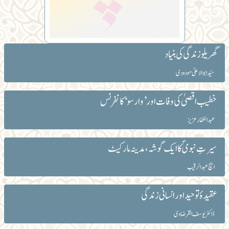
گھریلو زندگی کی بنیاد
سیّد ابوالاعلیٰ مودودی
خطیب اقصیٰ کی وفات اور ’وارسو‘ کانفرنس
عبد الغفار عزیز
سیرتِ نبویؐ کا ایک گوشہ،مدینہ مارکیٹ
ایچ عبدالرقیب
عقیدۂ توحید اور انسانی زندگی
ڈاکٹر یوسف القرضاوی