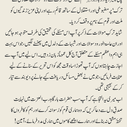
ترک‘ پر مضبوطی اور استقلال کے ساتھ قائم رہے اور اپنی عزیز زندگیوں کو
ملت اور قوم کے نام پر وقف کردیا۔
‎شاید ترکِ موالات کے ذکر پر آپ اس مسئلے کی تحقیق کی طرف متوجہ ہوجائیں
اور ان عامۃ الورود سوالات اور شبہات کے دلدل میں پھنسنے لگیں، جو اس بہت
ہی اہم و اعظم مسئلے کے متعلق آج کل عموماً زبان زد ہیں۔ اس لیے میں آپ سے
اجازت چاہتا ہوں کہ آپ تھوڑا سا وقت مجھ کو اس تحریر کے سنانے کے لیے
عنایت فرمائیں، جو میں نے بعض مسائل دریافت کیے جانے پر دیوبند سے تیار
کرکے بھیجی تھی۔
‎اب میری یہ التجا ہے کہ آپ سب حضرات بارگاہِ رب العزت میں نہایت
صدقِ دل سے دعا کریں کہ وہ ہماری قوم کو رُسوا نہ کرے اور ہم کو کافروں کا
تختۂ مشق نہ بنائے اور ہمارے اچھے کاموں میں ہماری مدد فرمائے، آمین!