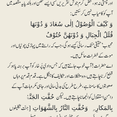
اور چستی نہ ہو، محض گرم جوش تقریریں کسی ایسے کٹھن اور بلند پایہ مقصد میں
آپ کو کامیاب نہیں کرسکتیں:
وَ کَیْفَ الْوُصُوْلُ اِلٰی سُعَادَ وَ دُوْنَھَا
محبوب ’حقیقی‘ تک رسائی کیسے ہوگی، جب کہ راستے میں پہاڑی چوٹیاں اور
موت کے خطرات حائل ہیں۔
‎اے حضرات! آپ خوب جانتے ہیں کہ جس وادیِ پُرخار کو آپ برہنہ پا ہوکر
قطع کرنا چاہتے ہیں، وہ مشکلات اور تکالیف کا جنگل ہے۔ قدم قدم پر وہاں
صعوبتوں کا سامنا ہے، طرح طرح کی بدنی، مالی اور جاہی مکروہات آپ کے
دامنِ استقلال کو الجھانا چاہتے ہیں۔ لیکن
حُفَّتِ الجَنَّۃُ
[جنّت تکلیفوں
بِالمَکارِہِ وَحُفَّتِ النَّارُ بِالشَّھَوَاتِ