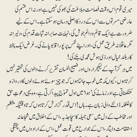
میری قوم اس وقت فصاحت و بلاغت کی بھوکی نہیں ہے اور نہ اس قسم کی
عارضی مسرتوں سے اس کے درد کا اصلی درمان ہوسکتا ہے۔ اس کے لیے
ضرورت ہے ایک قائم و دائم جوش کی، نہایت صابرانہ ثبات قدم کی، دلیرانہ
مگر عاقلانہ طریق عمل کی، اور اپنے نفس پر پورا قابو پانے کی۔ غرض ایک پختہ
کار بلند خیال اور ذی ہوش محمدی بننے کی!
‎میں ہرگز آپ کے لیکچراروں اور فصیح اللسان تقریر کرنے والوں کی تحقیر نہیں
کرتا ہوں، کیوںکہ میں خوب جانتا ہوں کہ جو چیز سوئے ہوئے دلوں کا دروازہ
کھٹکھٹاتی ہے اور زمانے کی ’ہوا‘ میں اول تموّج پیدا کرتی ہے، وہ یہی دعوتِ حق
کا غلغلہ ڈالنے والی زبان ہے۔ ہاں! اس قدر گزارش کرتا ہوں کہ تا وقتیکہ متکلم
اور مخاطب کے دل میں سعی جمیلہ کا سچا جذبہ، اس کے اخلاق میں شجاعانہ
استقامت و ایثار، اس کے جوارح میں قوت عمل، اس کے ارادوں میں پختگی