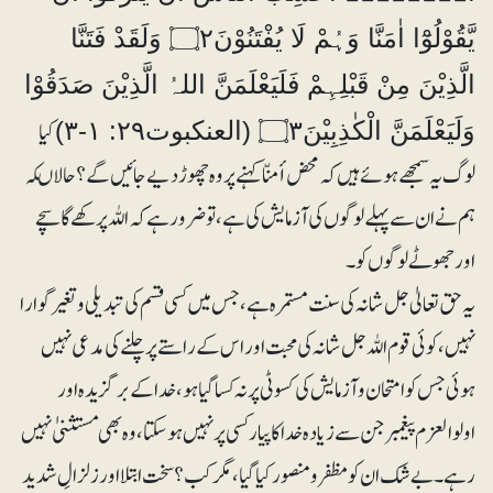
يَّقُوْلُوْٓا اٰمَنَّا وَہُمْ لَا يُفْتَنُوْنَ۝۲ وَلَقَدْ فَتَنَّا
الَّذِيْنَ مِنْ قَبْلِہِمْ فَلَيَعْلَمَنَّ اللہُ الَّذِيْنَ صَدَقُوْا
کیا
وَلَيَعْلَمَنَّ الْكٰذِبِيْنَ۝۳ (العنکبوت۲۹: ۱-۳)
لوگ یہ سمجھے ہوئے ہیں کہ محض أمنّا کہنے پر وہ چھوڑدیے جائیں گے؟ حالاںکہ
ہم نے ان سے پہلے لوگوں کی آزمایش کی ہے، تو ضرور ہے کہ اللہ پرکھے گا سچے
اور جھوٹے لوگوں کو۔
‎یہ حق تعالیٰ جل شانہ کی سنت مستمرہ ہے، جس میں کسی قسم کی تبدیلی و تغیر گوارا
نہیں، کوئی قوم اللہ جل شانہ کی محبت اور اس کے راستے پر چلنے کی مدعی نہیں
ہوئی جس کو امتحان و آزمایش کی کسوٹی پر نہ کسا گیا ہو، خدا کے برگزیدہ اور
اولوالعزم پیغمبر جن سے زیادہ خدا کا پیار کسی پر نہیں ہوسکتا، وہ بھی مستثنیٰ نہیں
رہے۔ بے شک ان کو مظفر و منصور کیا گیا، مگر کب؟ سخت ابتلا اور زلزالِ شدید