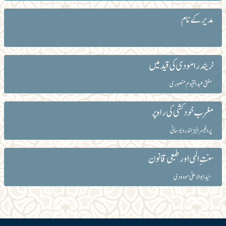
مدیر کے نام
نریندرا مودی کی قید میں
مفتی عبدالقیوم منصوری
مغرب خود کشی کی راہ پر
پروفیسر الیزا ندرو بوسانی
سنت ِ الٰہی اور طبعی قانون
سیّد ابوالاعلیٰ مودودی