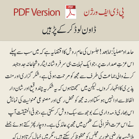
حامدا و مصلیاً: اما بعد ! جلسوں کی عام روش کا اقتضا یہ ہے کہ میں سب سے پہلے
اس عزتِ صدارت پر، جو ایک نہایت ہی سرفروشانہ ایثار و شجاعانہ جد و جہد
کرنے والی جماعت کی طرف سے مجھ کو مرحمت ہوئی ہے، شکرگزاری اور منت
پذیری کا اظہار کروں۔ لیکن میں سمجھتا ہوں کہ یہ شکریہ چند وقیع اور شان دار
الفاظ سے ادا نہیں ہوسکتا اور نہ مجھ کو محض رسمی اور مصنوعی ممنونیت کی نمایش
اس بھاری ذمہ داری کے بوجھ سے سبک دوش کرسکتی ہے، جو فی الحقیقت آپ
نے اس عزت افزائی کے ضمن میں مجھ پر عائد کی ہے۔ دو چار پھڑکتے ہوئے جملے
بلاشبہہ عارضی طور پر مجلس کو محظوظ کرسکتے ہیں، مگر میں خیال کرتا ہوں کہ