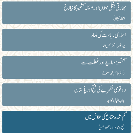
بھارتی جنگی جنون اور مسئلہ کشمیر کا نیا رُخ
افتخار گیلانی
اسلامی ریاست کی بنیاد
پروفیسر ڈاکٹر انیس احمد
گفتگو: سایے اور غفلت سے
ڈاکٹر جاسم محمد مطوع
دو قومی نظریے کی فتح اور پاکستان
جاوید اقبال خواجہ
گم شدہ متاع کی تلاش میں
شیخ الہند مولانا محمود حسنؒ