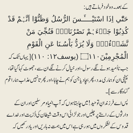
کے بعد۔ وہ خود فرماتے ہیں:
حَتّٰٓي اِذَا اسْتَيْــــَٔـسَ الرُّسُلُ وَظَنُّوْٓا اَنَّہُمْ قَدْ
كُذِبُوْا جَاۗءَہُمْ نَصْرُنَا۝۰ۙ فَنُجِّيَ مَنْ
نَّشَاۗءُ۝۰ۭ وَلَا يُرَدُّ بَاْسُـنَا عَنِ الْقَوْمِ
[یہاں تک کہ
الْمُجْرِمِيْنَ۝۱۱۰ (یوسف۱۲: ۱۱۰)‎
جب نااُمید ہونے لگے رسول، اور خیال کرنے لگے ان سے، جھوٹ کہاگیا تھا،
پہنچی ان کو ہماری مدد، پھر بچادیا جن کو ہم نے چاہا، اور پھرتا نہیں عذاب ہمارا قوم
گناہ گار سے]۔
پس اے فرزندانِ توحید! میں چاہتا ہوں کہ آپ انبیا و مرسلین اور ان کے
وارثوں کے راستے پر چلیں اور جو لڑائی اس وقت شیطان کی ذُرّیت اور خداے
قدوس کے لشکروں میں ہورہی ہے اس میں ہمت نہ ہاریں اور یاد رکھیں کہ