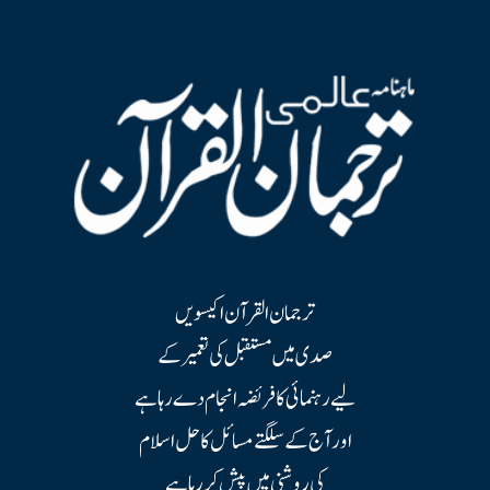
ترجمان القرآن اکیسویں
صدی میں مستقبل کی تعمیر کے
لیے رہنمائی کا فریضہ انجام دے رہا ہے
اور آج کے سلگتے مسائل کا حل اسلام
کی روشنی میں پیش کر رہا ہے