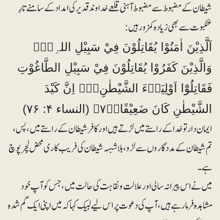
شیطان کے مضبوط سے مضبوط آہنی قلعے خداوند قدیر کی امداد کے سامنے تارِ
عنکبوت سے بھی زیادہ کمزور ہیں:
اَلَّذِيْنَ اٰمَنُوْا يُقَاتِلُوْنَ فِيْ سَبِيْلِ اللہِ۝۰ۚ
وَالَّذِيْنَ كَفَرُوْا يُقَاتِلُوْنَ فِيْ سَبِيْلِ الطَّاغُوْتِ
فَقَاتِلُوْٓا اَوْلِيَاۗءَ الشَّيْطٰنِ۝۰ۚ اِنَّ كَيْدَ
الشَّيْطٰنِ كَانَ ضَعِيْفًا۝۷۶ۧ (النساء ۴: ۷۶)
ایمان دار تو خدا کے راستے میں لڑتے ہیں اور کافر شیطان کے راستے میں، پس،
تم شیطان کے مددگاروں سے لڑو، بلاشبہہ شیطان کی فریب کاری محض لچر پوچ
ہے۔
‎میں نے اس پیرانہ سالی اور علالت و نقاہت کی حالت میں، جس کو آپ خود
مشاہدہ فرمارہے ہیں، آپ کی دعوت پر اس لیے لبیک کہا کہ میں اپنی ایک گم شدہ