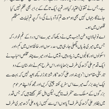
ہے، جس نے تقویٰ اختیار کیا اور تم پر ایک تاگے کے برابر بھی ظلم نہیں کیا
جائے گا، جہاں کہیں بھی ہو موت تم کو آدبائے گی، اگر چہ تم نہایت مستحکم
قلعوں میں ہو۔
‎اے نونہالانِ وطن! جب میں نے دیکھا کہ میرے اس درد کے غم خوار، کہ
جس میں میری ہڈیاں پگھلی جارہی ہیں، مدرسوں اور خانقاہوں میں کم، اور
اسکولوں اور کالجوں میں زیادہ ہیں، تو میں نے اور میرے چند مخلص احباب نے
ایک قدم علی گڑھ کی طرف بڑھایا، اور اس طرح ہم نے ہندستان کے دو
تاریخی مقاموں: ’دیوبند اور علی گڑھ‘ کا رشتہ جوڑا۔ کچھ بعید نہیں کہ بہت سے
نیک نیت بزرگ میرے اس سفر پر نکتہ چینی کریں اور مجھ کو اپنے مرحوم
بزرگوں کے مسلک سے منحرف بتائیں، لیکن اہل نظر سمجھتے ہیں کہ جس قدر
میں بظاہر علی گڑھ کی طرف آیا ہوں اس سے کہیں زیادہ علی گڑھ میری طرف