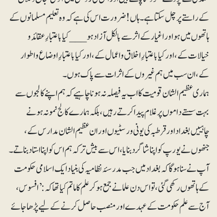
کے راستے پر چل سکتا ہے۔ ہاں! ضرورت اس کی ہے کہ وہ تعلیم مسلمانوں کے
ہاتھوں میں ہو اور اغیار کے اثر سے بالکل آزاد ہو___ کیا باعتبارِ عقائد و
خیالات کے، اور کیا باعتبارِ اخلاق و اعمال کے، اور کیا باعتبارِ اوضاع و اطوار
کے، ان سب میں ہم غیروں کے اثرات سے پاک ہوں۔
‎ہماری عظیم الشان قومیت کا اب یہ فیصلہ نہ ہونا چاہیے کہ ہم اپنے کالجوں سے
بہت سستے داموں پر غلام پیدا کرتے رہیں، بلکہ ہمارے کالج نمونہ ہونے
چاہییں بغداد اور قرطبہ کی یونی ورسٹیوں اور ان عظیم الشان مدارس کے،
جنھوں نے یورپ کو اپنا شاگرد بنایا، اس سے بیش تر کہ ہم اس کو اپنا استاد بناتے۔
‎آپ نے سنا ہوگا کہ بغداد میں جب مدرسۂ نظامیہ کی بنیاد ایک اسلامی حکومت
کے ہاتھوں رکھی گئی، تو اس دن علما نے جمع ہوکر علم کا ماتم کیا تھا کہ: ’افسوس،
آج سے علم حکومت کے عہدے اور منصب حاصل کرنے کے لیے پڑھا جائے