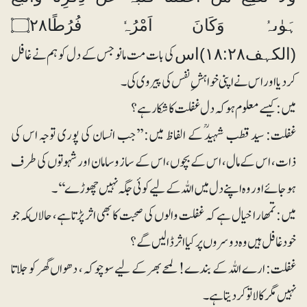
ہَوٰىہُ وَكَانَ اَمْرُہٗ فُرُطًا۝۲۸
کی بات مت مانو جس کے دل کو ہم نے غافل
(الکہف۱۸:۲۸)اس
کردیا اور اس نے اپنی خواہشِ نفس کی پیروی کی۔
میں: کیسے معلوم ہو کہ دل غفلت کا شکار ہے؟
غفلت: سید قطب شہیدؒ کے الفاظ میں: ’’جب انسان کی پوری توجہ اس کی
ذات، اس کے مال، اس کے بچوں، اس کے سازوسامان اور شہوتوں کی طرف
ہوجائے اور وہ اپنے دل میں اللہ کے لیے کوئی جگہ نہیں چھوڑے‘‘۔
میں: تمھارا خیال ہے کہ غفلت والوں کی صحبت کا بھی اثر پڑتاہے، حالاںکہ جو
خود غافل ہیں وہ دوسروں پر کیا اثر ڈالیں گے؟
غفلت: ارے اللہ کے بندے! لمحے بھر کے لیے سوچو کہ، دھواں گھر کو جلاتا
نہیں مگر کالا تو کردیتا ہے۔