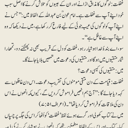
غفلت: لوگوں کا مذاق اڑانے اور ان کے عیبوں کو تلاش کرنے کا اصل سبب
خود اپنے آپ سے غفلت ہے۔ امام عونؒ بن عبداللہ کے الفاظ میں:’’جس نے
اپنے آپ کولوگوں کی عیب جوئی کے لیے فارغ کررکھا ہے، میں نے دیکھا کہ وہ
اپنے آپ سے غافل ہے‘‘۔
سو، ا ے بندۂ خدا ہوشیار رہو، غفلت کو دل کے قریب بھی نہ پھٹکنے دو، تمھارا
شمار متقیوں میں ہوگا اور متقیوں کی دعوت میں تمھیں بلایا جائے گا۔
میں: متقیوں کی کیسی دعوت؟
غفلت: قیامت کے دن متقی مومنوں کی تقریبِ دعوت۔ اس دن غافلوں سے
کہہ دیا جائے گا : ’’آج ہم انھیں فراموش کردیں گے، کیوںکہ انھوں نے اس
دن کی ملاقات کو فراموش کردیا تھا‘‘۔ (اعراف۷:۵۱)
میں نے کتاب کھولی اور گرے ہوئے لفظ ’غفلت‘ کو اُٹھا کر اس کی جگہ پر چسپاں
کیا۔ کتاب اور اس کے الفاظ مطمئن تھے کہ انھوں نے ہوشیار کرنے کی ذمہ