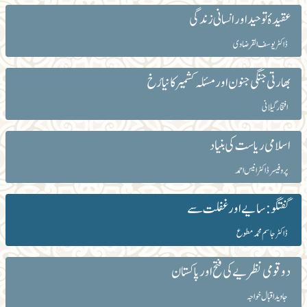
عقیدۂ توحید اور انسانی زندگی
ڈاکٹر یوسف القرضاوی
بھارتی جنگی جنون اور مسئلہ کشمیر کا نیا رُخ
افتخار گیلانی
اسلامی ریاست کی بنیاد
پروفیسر ڈاکٹر انیس احمد
گفتگو: سایے اور غفلت سے
ڈاکٹر جاسم محمد مطوع
دو قومی نظریے کی فتح اور پاکستان
جاوید اقبال خواجہ