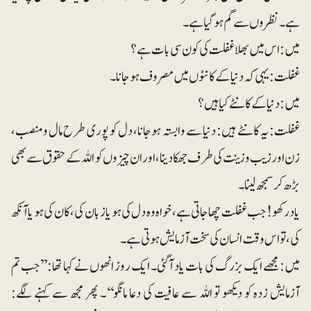
ہے۔نظروں سے گم ہوگیا ہے۔
میں: اس میں بھلا غفلت کی کون سی بات ہے؟
غفلت: یہی کہ دنیا کے کانٹوں میں مصروف ہوجانا۔
میں:دنیا کے کانٹے کیا ہیں؟
غفلت: یہ کانٹے ہیں: دنیا سے وابستہ ہوجانا، دل کو پوری طرح مال ومنصب،
زن اور زیب و زینت کی طرف جھکا دینا، اور ان چیزوں کو اللہ کے حقوق سے بھی
بڑھ کر سمجھ لینا۔
یاد رکھو! جب غفلت چھاجاتی ہے ، خواہ وہ دل کی ہو یا زبان کی ، کان کی ہو یا آنکھ
کی، تو اس وقت انسان کی سخت آزمایش ہوتی ہے۔
میں: مجھے ایک بزرگ کی بات یاد آگئی۔ ایک روز انھوں نے کہا تھا: ’’جب تم
آزمایش زدہ کو دیکھو تو اللہ سے عافیت کی دعا مانگو‘‘۔ پھر مجھ سے کہنے لگے: