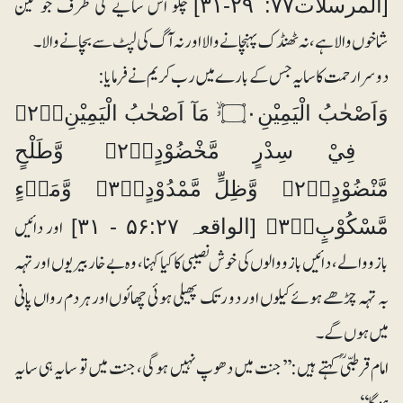
چلو اس سایے کی طرف جو تین
[المرسلات۷۷: ۲۹-۳۱]
شاخوں والا ہے، نہ ٹھنڈک پہنچانے والا اور نہ آگ کی لپٹ سے بچانے والا۔
دوسرا رحمت کا سایہ جس کے بارے میں رب کریم نے فرمایا:
وَاَصْحٰبُ الْيَمِيْنِ۝۰ۥۙ مَآ اَصْحٰبُ الْيَمِيْنِ۝۲۷ۭ
فِيْ سِدْرٍ مَّخْضُوْدٍ۝۲۸ۙ وَّطَلْحٍ
مَّنْضُوْدٍ۝۲۹ۙ وَّظِلٍّ مَّمْدُوْدٍ۝۳۰ۙ وَّمَاۗءٍ
اور دائیں
مَّسْكُوْبٍ۝۳۱ۙ [الواقعہ ۵۶:۲۷ - ۳۱]
بازو والے، دائیں بازو والوں کی خوش نصیبی کاکیا کہنا، وہ بے خار بیریوں اور تہہ
بہ تہہ چڑھے ہوئے کیلوں اور دو رتک پھیلی ہوئی چھائوں اور ہردم رواں پانی
میں ہو ں گے۔
امام قرطبیؒ کہتے ہیں:’’جنت میں دھوپ نہیں ہوگی، جنت میں تو سایہ ہی سایہ