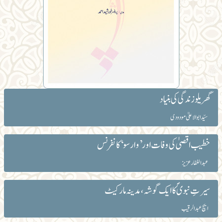
گھریلو زندگی کی بنیاد
سیّد ابوالاعلیٰ مودودی
خطیب اقصیٰ کی وفات اور ’وارسو‘ کانفرنس
عبد الغفار عزیز
سیرتِ نبویؐ کا ایک گوشہ،مدینہ مارکیٹ
ایچ عبدالرقیب