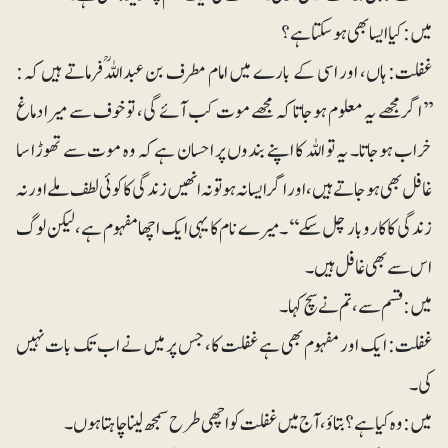
میں: کیا ایسا بھی ہوسکتا ہے؟
غفلت: ہاں، اور اسی کے بارے میں امام مطرف بن عبداللہؒ فرماتے ہیں کہ:
’’اگر مجھے یہ معلوم ہوجاتا کہ مجھے موت کب آئے گی، تو خوف سے میرا دماغ
خراب ہوجاتا۔ یہ تو اللہ کا اپنے بندوں پر احسان ہے کہ وہ موت سے تھوڑا سا
غافل بھی ہوجاتے ہیں، اور اگر ایسا نہ ہو تو نہ انھیں زندگی کا کوئی لطف ملے اور نہ
زندگی کا کاروبار چل سکے‘‘۔میرے نام کا یہی ایک اچھا مفہوم ہے، لیکن لوگ
اس سے بھی غافل ہیں۔
میں: قسم سے، تم نے سچ کہا۔
غفلت: ایک اور مفہوم بھی ہے غفلت کا، جس پر میں نے اب تک بات نہیں
کی۔
میں: وہ کیا ہے؟ بتاؤ، آج میں غفلت کو اچھی طرح سمجھ لینا چاہتا ہوں۔