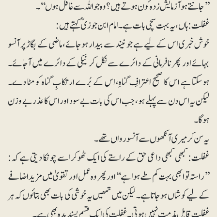
’’جانتے ہو آزمایش زدہ کون ہوتے ہیں؟ وہ جو اللہ سے غافل ہوں‘‘۔
غفلت: ہاں، یہ بہت سچی بات ہے۔ امام ابن جوزیؒ کہتے ہیں:
خوش خبری اس کے لیے ہے جو نیند سے بیدار ہوجائے، ماضی کے بگاڑ پر آنسو
بہائے اور پھر نافرمانی کے دائرے سے نکل کر نیکی کے دائرے میں آجائے۔
ہوسکتا ہے اس کا صحیح اعترافِ گناہِ، اس کے بُرے ارتکابِ گناہ کو مٹا دے۔
لیکن یہ اس دن سے پہلے ہو، جب اس کی بات بے سود اور اس کا عذر بے وزن
ہوگا۔
یہ سن کر میری آنکھوں سے آنسو رواں تھے۔
غفلت: کبھی کبھی داعی حق کے راستے کی ایک ٹھوکر اسے چونکا دیتی ہے کہ:
’’راستہ تو ابھی بہت کم طے ہوا ہے‘‘ اور پھر وہ عمل اور تقویٰ میں مزید اضافے
کے لیے کوشاں ہوجاتا ہے۔ لیکن میں تمھیں یہ خوشی کی بات بھی بتائوں کہ ہر
غفلت قابل مذمت نہیں ہوتی۔ غفلت کی ایک قسم پسندیدہ بھی ہے۔