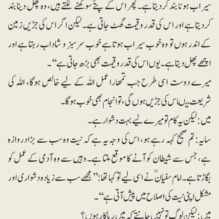
سیراب ہونا بند کردیتا ہے۔ پھر اس کے پتّے سوکھنے لگتے ہیں، وہ پھل دینا بند
کردیتا ہے اور اس کی قدر وقیمت گھٹ جاتی ہے۔ لیکن اگر اس کی جڑیں زمین
کے اندر ہوں تو وہ خوب سیراب ہوتا ہے خوب سرسبز و شاداب رہتا ہے اور
اچھے پھل دیتا ہے۔ یوں اس کی قدروقیمت بھی بڑھ جاتی ہے‘‘۔
میرے دوست اسی طرح جب تمھارا عمل اللہ کے لیے خالص ہوگا، اللہ کی
شریعت میںاس کی جڑیں ہوں گی، تو انجام بھی خوب ہوگا۔
میں: لیکن یہ کام تو میرے لیے بہت دشوار ہے۔
سایہ: تم صحیح کہہ رہے ہو، اس کی و جہ یہ ہے کہ نیت وہ سب سے بڑا دروازہ
ہے، جس سے شیطان کو آنے کا موقع ملتا ہے۔ وہیں سے وہ آدمی کے عمل کو
بگاڑتا ہے۔ امام سفیانؒ نے اسی لیے تو کہا تھا: ’’ مجھے سب سے زیادہ دشواری اور
مشکل اپنی نیت کی اصلاح میں پیش آتی ہے‘‘۔
میں: لیکن لوگ تو نہیں جانتے کہ میں ریاکار ہوں؟