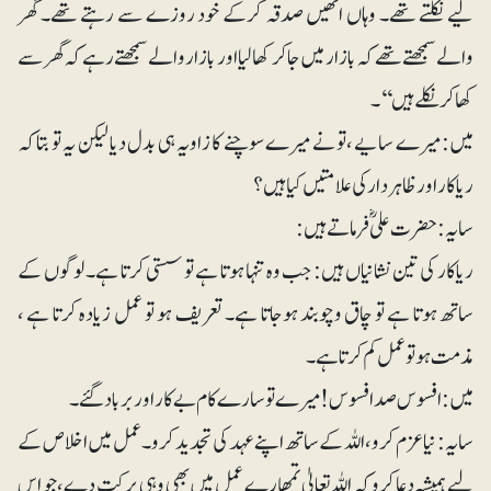
لیے نکلتے تھے۔ وہاں انھیں صدقہ کرکے خود روزے سے رہتے تھے۔ گھر
والے سمجھتے تھے کہ بازار میں جاکر کھالیا اور بازار والے سمجھتے رہے کہ گھر سے
کھا کر نکلے ہیں‘‘۔
میں: میرے سایے ،تو نے میرے سوچنے کا زاویہ ہی بدل دیا لیکن یہ تو بتا کہ
ریاکار اور ظاہردار کی علامتیں کیا ہیں؟
سایہ: حضرت علیؓ فرماتے ہیں:
ریاکار کی تین نشانیاں ہیں: جب وہ تنہا ہوتا ہے تو سستی کرتا ہے۔ لوگوں کے
ساتھ ہوتا ہے تو چاق وچوبند ہوجاتا ہے۔ تعریف ہو تو عمل زیادہ کرتا ہے ،
مذمت ہو تو عمل کم کرتا ہے۔
میں: افسوس صد افسوس! میرے تو سارے کام بے کار اور برباد گئے۔
سایہ: نیا عزم کرو، اللہ کے ساتھ اپنے عہد کی تجدید کرو۔ عمل میں اخلاص کے
لیے ہمیشہ دعا کرو کہ اللہ تعالیٰ تمھارے عمل میں بھی وہی برکت دے، جو اس