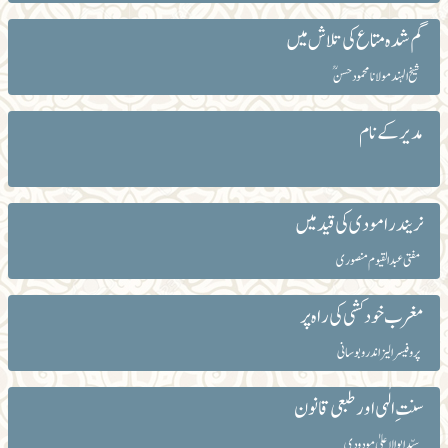
گم شدہ متاع کی تلاش میں
شیخ الہند مولانا محمود حسنؒ
مدیر کے نام
نریندرا مودی کی قید میں
مفتی عبدالقیوم منصوری
مغرب خود کشی کی راہ پر
پروفیسر الیزا ندرو بوسانی
سنت ِ الٰہی اور طبعی قانون
سیّد ابوالاعلیٰ مودودی