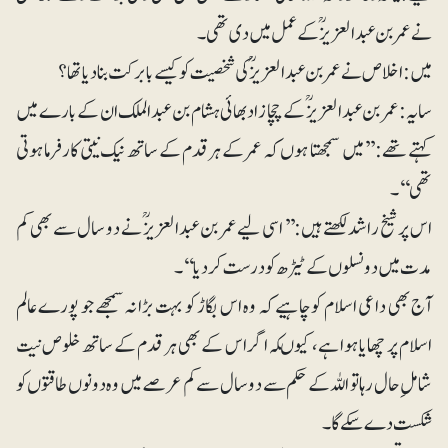
نے عمر بن عبدالعزیزؒ کے عمل میں دی تھی۔
میں: اخلاص نے عمر بن عبدالعزیزؒ کی شخصیت کو کیسے بابرکت بنا دیا تھا؟
سایہ: عمر بن عبدالعزیزؒ کے چچا زاد بھائی ہشام بن عبدالملک ان کے بارے میں
کہتے تھے: ’’میں سمجھتا ہوں کہ عمر کے ہر قدم کے ساتھ نیک نیتی کارفرما ہوتی
تھی‘‘۔
اس پر شیخ راشد لکھتے ہیں:’’ اسی لیے عمر بن عبدالعزیزؒ نے دو سال سے بھی کم
مدت میں دونسلوں کے ٹیڑھ کو درست کردیا‘‘۔
آج بھی داعی اسلام کو چاہیے کہ وہ اس بگاڑ کو بہت بڑا نہ سمجھے جو پورے عالم
اسلام پر چھایا ہوا ہے، کیوںکہ اگر اس کے بھی ہر قدم کے ساتھ خلوص نیت
شاملِ حال رہا تو اللہ کے حکم سے دو سال سے کم عرصے میں وہ دونوں طاقتوں کو
شکست دے سکے گا۔