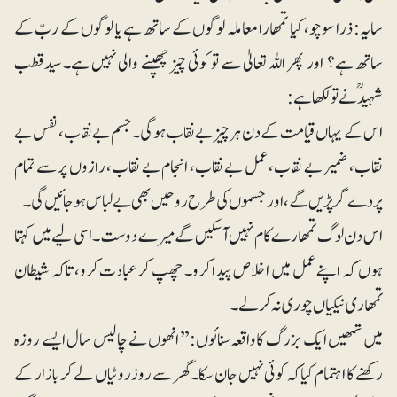
سایہ: ذرا سوچو، کیا تمھارا معاملہ لوگوں کے ساتھ ہے یا لوگوں کے ربّ کے
ساتھ ہے؟ اور پھر اللہ تعالیٰ سے تو کوئی چیز چھپنے والی نہیں ہے۔ سیدقطب
شہیدؒنے تو لکھا ہے:
اس کے یہاں قیامت کے دن ہر چیز بے نقاب ہوگی۔ جسم بے نقاب، نفس بے
نقاب، ضمیر بے نقاب، عمل بے نقاب، انجام بے نقاب، رازوں پر سے تمام
پردے گرپڑیں گے، اور جسموں کی طرح روحیں بھی بے لباس ہوجائیں گی۔
اس دن لوگ تمھارے کام نہیں آسکیں گے میرے دوست۔ اسی لیے میں کہتا
ہوں کہ اپنے عمل میں اخلاص پیدا کرو۔ چھپ کر عبادت کرو، تاکہ شیطان
تمھاری نیکیاں چوری نہ کرلے۔
میں تمھیں ایک بزرگ کاواقعہ سنائوں: ’’انھوں نے چالیس سال ایسے روزہ
رکھنے کا اہتمام کیا کہ کوئی نہیں جان سکا۔ گھر سے روز روٹیاں لے کر بازار کے