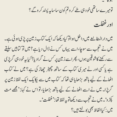
ہوگا‘‘۔
تو میرے ساتھی خود ہی طے کرو تم کون سا سایہ پسند کرو گے؟
اور غفلت
میں دار المطالعے میں داخل ہوا تو کیا دیکھا کہ ایک کتاب زمین پر پڑی ہوئی ہے۔
میں نے تعجب سے سوچا، اسے یہاں کس نے ڈال دیا ہے؟ میں تو کتابیں سلیقے
سے رکھنے کا شوقین ہوں، پھر اسے زمین پر کس نے گرادیا؟ کیا یہ خود ہی گرپڑی
ہے یا کسی اور نے میری کتاب کے ساتھ چھیڑ چھاڑ کی ہے؟ میں نے کتاب
اٹھانے کے لیے ہاتھ بڑھایا ہی تھا کہ کتاب میں سے یکایک ایک لفظ زمین پر
گرپڑا۔ میں نے اسے اٹھانے کے لیے ہاتھ بڑھایا، تو اس نے کہا: ’مجھے مت
پکڑو‘۔ میں نے تعجب سے دیکھا تو یہ لفظ تھا: ’غفلت‘۔
میں:کیا الفاظ بھی بولتے ہیں؟