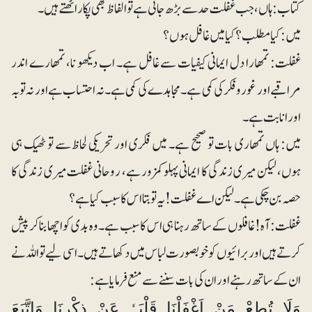
کتاب : ہاں، جب غفلت حد سے بڑھ جاتی ہے تو الفاظ بھی پکاراٹھتے ہیں۔
میں: کیا مطلب؟ کیا میں غافل ہوں؟
غفلت: تمھارا دل ایمانی کیفیات سے غافل ہے۔ اب دیکھو نا، تمھارے اندر
مراقبے اور غوروفکر کی کمی ہے ۔ مجاہدے کی کمی ہے۔ نہ احتساب ہے اور نہ توبہ
اور انابت ہے۔
میں: ہاں تمھاری بات تو صحیح ہے۔ میں فکری اور تحریکی لحاظ سے تو ٹھیک ہی
ہوں، لیکن میری زندگی کا ایمانی پہلو کمزور ہے، روحانی غفلت میری زندگی کا
حصہ بن چکی ہے۔ لیکن اے غفلت! یہ تو بتا اس کا سبب کیا ہے؟
غفلت: آہ! غافلوں کے ساتھ رہنا ہی اس کا سبب ہے۔ وہ بدی کو اچھا بنا کر پیش
کرتے ہیں اور برائیوں کو خوبصورت لباس میں دکھاتے ہیں۔ اسی لیے تو اللہ نے
ان کے ساتھ رہنے اور ان کی بات سننے سے منع فرمایا ہے:
وَلَا تُطِعْ مَنْ اَغْفَلْنَا قَلْبَہٗ عَنْ ذِكْرِنَا وَاتَّبَعَ