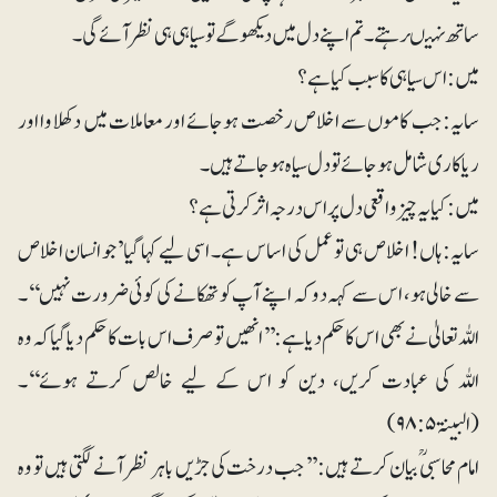
ساتھ نہیںرہتے۔ تم اپنے دل میں دیکھو گے تو سیاہی ہی نظر آئے گی۔
میں: اس سیاہی کا سبب کیا ہے؟
سایہ: جب کاموں سے اخلاص رخصت ہوجائے اور معاملات میں دکھلاوا اور
ریاکاری شامل ہوجائے تو دل سیاہ ہوجاتے ہیں۔
میں: کیا یہ چیز واقعی دل پر اس درجہ اثر کرتی ہے؟
سایہ: ہاں! اخلاص ہی تو عمل کی اساس ہے۔ اسی لیے کہا گیا ’جو انسان اخلاص
سے خالی ہو، اس سے کہہ دو کہ اپنے آپ کو تھکانے کی کوئی ضرورت نہیں‘‘۔
اللہ تعالیٰ نے بھی اس کا حکم دیا ہے: ’’انھیں تو صرف اس بات کا حکم دیا گیا کہ وہ
اللہ کی عبادت کریں، دین کو اس کے لیے خالص کرتے ہوئے‘‘۔
(البینۃ ۹۸:۵)
امام محاسبیؒ بیان کرتے ہیں: ’’ جب درخت کی جڑیں باہر نظر آنے لگتی ہیں تو وہ