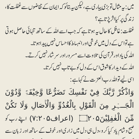
میں: یہ مثال تو بڑی پیاری ہے، لیکن یہ بتائو کہ ایمان کے تقاضوں سے غفلت کا،
زندگی پر کیا اثر پڑتا ہے؟
غفلت: غافل کا حال یہ ہوتا ہے کہ جب اسے اللہ کے ساتھ تنہائی حاصل ہوتی
ہے تو اس کے دل میں خوشی اور انبساط کا احساس نہیں پیدا ہوتا۔
اللہ کی یاد اور قرآن کی تلاوت اسے مسرور اور سرشار نہیں کرتے۔
اللہ کے دیدار کا شوق اس کے دل کو بے تاب نہیں کرتا۔
اسی لیے تو اللہ رب العزت نے کہا ہے:
وَاذْكُرْ رَّبَّكَ فِيْ نَفْسِكَ تَضَرُّعًا وَّخِيْفَۃً وَّدُوْنَ
الْجَــہْرِ مِنَ الْقَوْلِ بِالْغُدُوِّ وَالْاٰصَالِ وَلَا تَكُنْ
اپنے رب کو
مِّنَ الْغٰفِلِيْنَ۝۲۰۵ (اعراف۷:۲۰۵)
صبح وشام یاد کیا کرو ،دل ہی دل میں زاری اور خوف کے ساتھ اور زبان سے