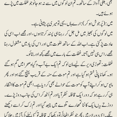
بھی، ہلکی آواز کے ساتھ۔ تم ان لوگوں میں سے نہ ہوجائو جو غفلت میں پڑے
ہوئے ہیں۔
میں: (پُرجوش ہوکر): ارے ہاں، یہی تو میری پریشانی ہے۔
میں لوگوں کی بھیڑ میں مل جل کر رہنا ہی پسند کرتا ہوں، اور مجھے اب اسی کی
عادت پڑگئی ہے۔ اب اللہ کے ساتھ خلوت میں اور اس کی یاد میں مشغول رہنا
مجھے راس ہی نہیں آتا۔ غفلت کے بارے میں مجھے کچھ اور بتائو۔
غفلت: تھوڑی دیر کے لیے مان لو کہ تم ایک بے آب وگیاہ صحرا میں گم ہوگئے
ہو۔ کھانا پانی ختم ہوگیا ہے اور تم موت کے منہ کے قریب پہنچ گئے ہو اور پھر
مایوس ہوکر اپنے آپ کو موت کے حوالے بھی کردیا ہے۔ابھی تم موت کا انتظار
ہی کررہے ہو کہ دور ایک قافلہ نظر آیا اور تم اُٹھ کر اس کی جانب دوڑ پڑے۔
دوڑتے میںایک کانٹا تمھارے تلوے میں چبھ گیا اور تم رُک کر اسے دیکھنے
لگے۔ اسی دوران میں پھر جو نظر اٹھائی تو دیکھا کہ قافلہ تو کسی ٹیلے کی آڑ میں چلاگیا