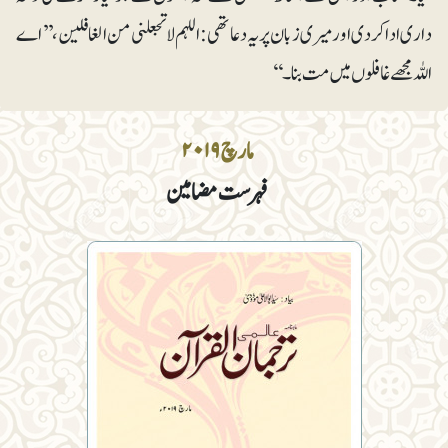
داری ادا کر دی اور میری زبان پر یہ دعا تھی: اللہم لا تجعلنی من الغافلین،’’ اے
اللہ مجھے غافلوں میں مت بنا۔‘‘
مارچ ۲۰۱۹
فہرست مضامین