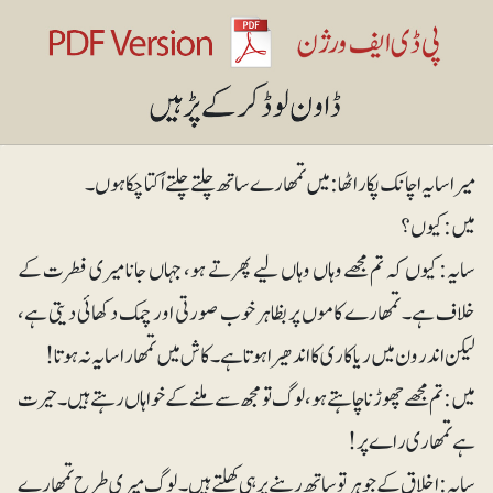
میرا سایہ اچانک پکار اٹھا : میں تمھارے ساتھ چلتے چلتے اُکتا چکا ہوں۔
میں: کیوں؟
سایہ: کیوں کہ تم مجھے وہاں وہاں لیے پھرتے ہو، جہاں جانا میری فطرت کے
خلاف ہے۔ تمھارے کاموں پر بظاہر خوب صورتی اور چمک دکھائی دیتی ہے،
لیکن اندرون میں ریاکاری کا اندھیرا ہوتا ہے۔ کاش میں تمھارا سایہ نہ ہوتا!
میں: تم مجھے چھوڑنا چاہتے ہو، لوگ تو مجھ سے ملنے کے خواہاں رہتے ہیں۔ حیرت
ہے تمھاری راے پر!
سایہ: اخلاق کے جوہر تو ساتھ رہنے پر ہی کھلتے ہیں۔ لوگ میری طرح تمھارے