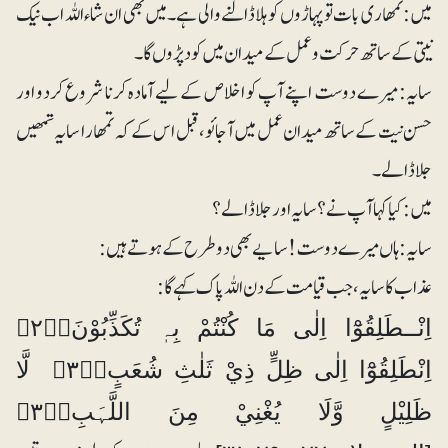
میں: تمھاری بات تو پہاڑوں کو ہلا ڈالنے والی ہے۔ میں بھی ان شاء اللہ اب نیک
نیتی کے ساتھ حرکت وعمل کے میدان میں کود پڑوں گا۔
سایہ: میرے دوست اپنے آپ کو اخلاص کے لیے آمادہ کرنا شروع کردو اور
حسن نیت کے ساتھ میدان عمل میں آجائو، قبل اس کے کہ تمھارا سایہ تمھیں
جلا ڈالے۔
میں: کیا کہا آپ نے؟ سایہ اور جلاڈالے؟
سایہ: ہاں میرے دوست! سایے بھی دو طرح کے ہوتے ہیں:
عذاب کا سایہ، جب قیامت کے دن اللہ پاک کہے گا:
اِنْــطَلِقُوْٓا اِلٰى مَا كُنْتُمْ بِہٖ تُكَذِّبُوْنَ۝۲۹ۚ
اِنْطَلِقُوْٓا اِلٰى ظِلٍّ ذِيْ ثَلٰثِ شُعَبٍ۝۳۰ۙ لَّا
ظَلِيْلٍ وَّلَا يُغْنِيْ مِنَ اللَّہَبِ۝۳۱ۭ